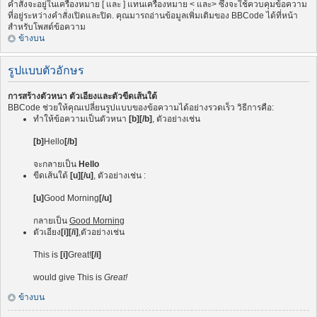
คำสั่งจะอยู่ในเครื่องหมาย [ และ ] แทนเครื่องหมาย < และ> ซึ่งจะใช้ควบคุมข้อความ
ที่อยู่ระหว่างคำสั่งเปิดและปิด. คุณมารถอ่านข้อมูลเพิ่มเติมของ BBCode ได้ที่หน้า
สำหรับโพสต์ข้อความ
ข้างบน
รูปแบบตัวอักษร
การสร้างตัวหนา ตัวเอียงและตัวขีดเส้นใต้
BBCode ช่วยให้คุณเปลี่ยนรูปแบบของข้อความได้อย่างรวดเร็ว วิธีการคือ:
ทำให้ข้อความเป็นตัวหนา
[b][/b]
, ตัวอย่างเช่น
[b]
Hello
[/b]
จะกลายเป็น
Hello
ขีดเส้นใต้
[u][/u]
, ตัวอย่างเช่น :
[u]
Good Morning
[/u]
กลายเป็น
Good Morning
ตัวเอียง
[i][/i]
,ตัวอย่างเช่น
This is
[i]
Great!
[/i]
would give This is
Great!
ข้างบน