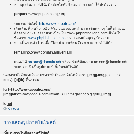
หากคุณต้องการ URL ที่แสดงในตัวมันเอง สามารถทำได้ดังตัวอย่าง:
[url]
http://www.phpbb.com/
[/url]
จะแสดงได้ดังนี้,
http://www.phpbb.com/
เพิ่มเติม, ฟีเจอร์ phpBB
Magic Links
, แต่สามารถเขียนตรงๆ ได้คืิอ http://.
ตัวอย่างเช่น จะสร้าง link เชื่อมโยง www.phpbbthailand.comเข้าไปใน
ข้อความ
www.phpbbthailand.com
จะแสดงเมื่อคุณดูข้อความ
หากเป็นการทำ link เพื่อเปิดหน้าการเขียน อีเมล สามารถทำได้คือ:
[email]
no.one@domain.adr
[/email]
แสดงได้
no.one@domain.adr
หรือจะพิมพ์ข้อความ
no.one@domain.adr
ระบบจะปรับเป็นรูปแบบคำสั่งโดยอัติโนมัติ
นอกจากตัวอักษรแล้วสามารถถทำป็นแบบอื่นได้อีก เช่น
[img][/img]
(see next
entry),
[b][/b]
, อื่นๆ เช่น
[url=http://www.google.com/]
[img]
http://www.google.com/intl/en_ALL/images/logo.gif
[/url][/img]
is
not
ข้างบน
การแสดงรูปภาพในโพสต์
เพิ่มรูปภาพในข้อความที่โฟสต์