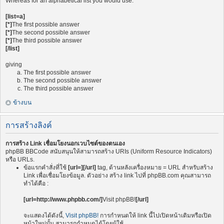
Whereas for an alphabetical list you would use:
[list=a]
[*]
The first possible answer
[*]
The second possible answer
[*]
The third possible answer
[/list]
giving
The first possible answer
The second possible answer
The third possible answer
ข้างบน
การสร้างลิงค์
การสร้าง Link เชื่อมโยงนอกเวบไซต์ของตนเอง
phpBB BBCode สนับสนุนให้สามารถสร้าง URIs (Uniform Resource Indicators)
หรือ URLs.
ข้อแรกคำสั่งที่ใช้
[url=][/url]
tag, ด้านหลังเครื่องหมาย = URL สำหรับสร้าง
Link เพื่อเชื่อมโยงข้อมูล. ตัวอย่าง สร้าง link ไปที่ phpBB.com คุณสามารถ
ทำได้คือ :
[url=http://www.phpbb.com/]
Visit phpBB!
[/url]
จะแสดงได้ดังนี้,
Visit phpBB!
การกำหนดให้ link นี้ไปเปิดหน้าเดิมหรือเปิด
หน้าใหม่นั้น สามารถกำหนดได้โดยผู้ใช้