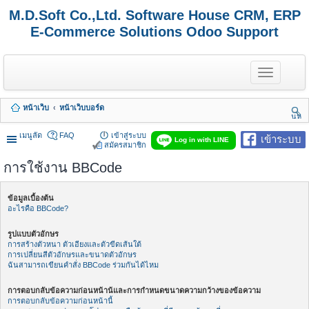
M.D.Soft Co.,Ltd. Software House CRM, ERP
E-Commerce Solutions Odoo Support
T
o
g
g
หน้าเว็บ
หน้าเว็บบอร์ด
l
นห
e
า
n
เมนูลัด
FAQ
เข้าสู่ระบบ
เข้าระบบ
Log in with LINE
a
สมัครสมาชิก
v
การใช้งาน BBCode
i
g
a
t
ข้อมูลเบื้องต้น
i
อะไรคือ BBCode?
o
n
รูปแบบตัวอักษร
การสร้างตัวหนา ตัวเอียงและตัวขีดเส้นใต้
การเปลี่ยนสีตัวอักษรและขนาดตัวอักษร
ฉันสามารถเขียนคำสั่ง BBCode ร่วมกันได้ไหม
การตอบกลับข้อความก่อนหน้าน้และการกำหนดขนาดความกว้างของข้อความ
การตอบกลับข้อความก่อนหน้านี้