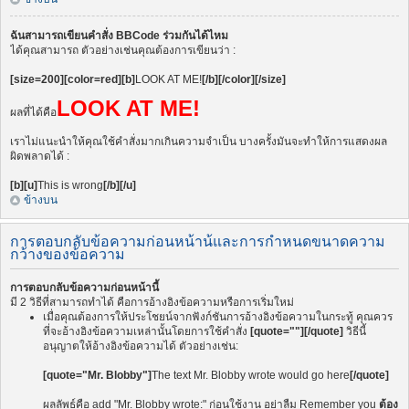
ฉันสามารถเขียนคำสั่ง BBCode ร่วมกันได้ไหม
ได้คุณสามารถ ตัวอย่างเช่นคุณต้องการเขียนว่า :
[size=200][color=red][b]
LOOK AT ME!
[/b][/color][/size]
LOOK AT ME!
ผลที่ได้คือ
เราไม่แนะนำให้คุณใช้คำสั่งมากเกินความจำเป็น บางครั้งมันจะทำให้การแสดงผล
ผิดพลาดได้ :
[b][u]
This is wrong
[/b][/u]
ข้างบน
การตอบกลับข้อความก่อนหน้าน้และการกำหนดขนาดความ
กว้างของข้อความ
การตอบกลับข้อความก่อนหน้านี้
มี 2 วิธีที่สามารถทำได้ คือการอ้างอิงข้อความหรือการเริ่มใหม่
เมื่อคุณต้องการให้ประโชยน์จากฟังก์ชันการอ้างอิงข้อความในกระทู้ คุณควร
ที่จะอ้างอิงข้อความเหล่านั้นโดยการใช้คำสั่ง
[quote=""][/quote]
วิธีนี้
อนุญาตให้อ้างอิงข้อความได้ ตัวอย่างเช่น:
[quote="Mr. Blobby"]
The text Mr. Blobby wrote would go here
[/quote]
ผลลัพธ์คือ add "Mr. Blobby wrote:" ก่อนใช้งาน อย่าลืม Remember you
ต้อง