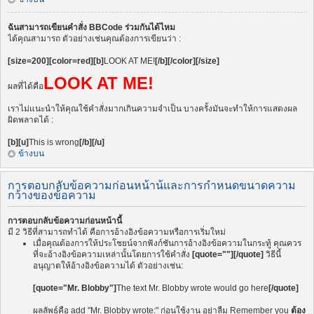
ฉันสามารถเขียนคำสั่ง BBCode ร่วมกันได้ไหม
ได้คุณสามารถ ตัวอย่างเช่นคุณต้องการเขียนว่า :
[size=200][color=red][b]
LOOK AT ME!
[/b][/color][/size]
LOOK AT ME!
ผลที่ได้คือ
เราไม่แนะนำให้คุณใช้คำสั่งมากเกินความจำเป็น บางครั้งมันจะทำให้การแสดงผล
ผิดพลาดได้ :
[b][u]
This is wrong
[/b][/u]
ข้างบน
การตอบกลับข้อความก่อนหน้าน้และการกำหนดขนาดความ
กว้างของข้อความ
การตอบกลับข้อความก่อนหน้านี้
มี 2 วิธีที่สามารถทำได้ คือการอ้างอิงข้อความหรือการเริ่มใหม่
เมื่อคุณต้องการให้ประโชยน์จากฟังก์ชันการอ้างอิงข้อความในกระทู้ คุณควร
ที่จะอ้างอิงข้อความเหล่านั้นโดยการใช้คำสั่ง
[quote=""][/quote]
วิธีนี้
อนุญาตให้อ้างอิงข้อความได้ ตัวอย่างเช่น:
[quote="Mr. Blobby"]
The text Mr. Blobby wrote would go here
[/quote]
ผลลัพธ์คือ add "Mr. Blobby wrote:" ก่อนใช้งาน อย่าลืม Remember you
ต้อง