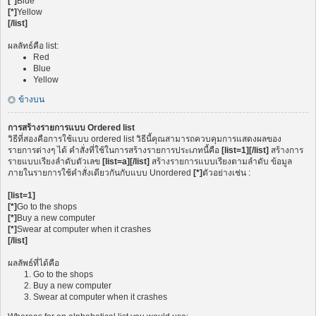
[*]
Blue
[*]
Yellow
[/list]
ผลลัทธ์คือ list:
Red
Blue
Yellow
ข้างบน
การสร้างรายการแบบ Ordered list
วิธีที่สองคือการใช้แบบ ordered list วิธีนี้คุณสามารถควบคุมการแสดงผลของ
รายการต่างๆ ได้ คำสั่งที่ใช้ในการสร้างรายการประเภทนี้คือ
[list=1][/list]
สร้างการ
รายแบบเรียงลำดับตัวเลข
[list=a][/list]
สร้างรายการแบบเรียงตามลำดับ ข้อมูล
ภายในรายการใช้คำสั่งเดียวกันกับแบบ Unordered
[*]
ตัวอย่างเช่น :
[list=1]
[*]
Go to the shops
[*]
Buy a new computer
[*]
Swear at computer when it crashes
[/list]
ผลลัพธ์ที่ได้คือ
Go to the shops
Buy a new computer
Swear at computer when it crashes