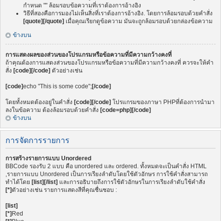
กำหนด "" ล้อมรอบข้อความที่เราต้องการอ้างอิง
วิธีที่สองคือการมองไม่เห็นสิ่งที่เราต้องการอ้างอิง. โดยการล้อมรอบด้วยคำสั่ง
[quote][/quote]
เมื่อคุณเรียกดูข้อความ มันจะถูกล้อมรอบด้วยกล่องข้อความ
ข้างบน
การแสดงผลของส่วนของโปรแกรมหรือข้อความที่มีความกว้างคงที่
ถ้าคุณต้องการแสดงส่วนของโปรแกรมหรือข้อความที่มีความกว้างคงที่ ควรจะให้คำ
สั่ง
[code][/code]
ตัวอย่างเช่น
[code]
echo "This is some code";
[/code]
โดยทั้งหมดต้องอยู่ในคำสั่ง
[code][/code]
โปรแกรมของภาษา PHPที่ต้องการนำมา
ลงในข้อความ ต้องล้อมรอบด้วยคำสั่ง
[code=php][/code]
ข้างบน
การจัดการรายการ
การสร้างรายการแบบ Unordered
BBCode รองรับ 2 แบบ คือ unordered และ ordered. ทั้งหมดจะเป็นคำสั่ง HTML
,รายการแบบ Unordered เป็นการเรียงลำดับโดยใช้ตัวอักษร การใช้คำสั่งสามารถ
ทำได้โดย
[list][/list]
และการอธิบายถึงการใช้ตัวอักษรในการเรียงลำดับใช้คำสั่ง
[*]
ตัวอย่างเช่น รายการแสดงสีที่คุณชื่นชอบ :
[list]
[*]
Red