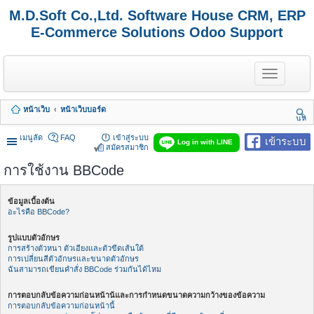
M.D.Soft Co.,Ltd. Software House CRM, ERP
E-Commerce Solutions Odoo Support
T
o
g
g
หน้าเว็บ
หน้าเว็บบอร์ด
l
นห
e
า
n
เมนูลัด
FAQ
เข้าสู่ระบบ
เข้าระบบ
Log in with LINE
a
สมัครสมาชิก
v
การใช้งาน BBCode
i
g
a
t
ข้อมูลเบื้องต้น
i
อะไรคือ BBCode?
o
n
รูปแบบตัวอักษร
การสร้างตัวหนา ตัวเอียงและตัวขีดเส้นใต้
การเปลี่ยนสีตัวอักษรและขนาดตัวอักษร
ฉันสามารถเขียนคำสั่ง BBCode ร่วมกันได้ไหม
การตอบกลับข้อความก่อนหน้าน้และการกำหนดขนาดความกว้างของข้อความ
การตอบกลับข้อความก่อนหน้านี้