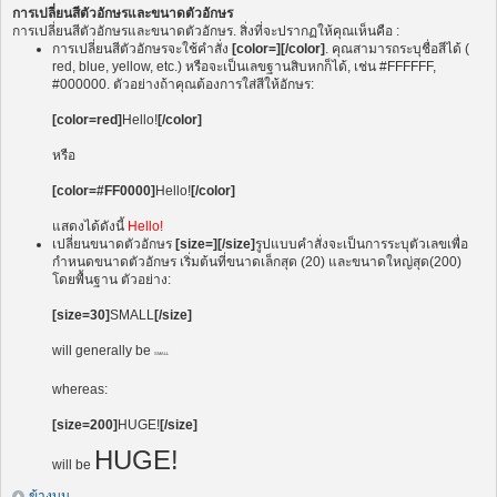
การเปลี่ยนสีตัวอักษรและขนาดตัวอักษร
การเปลี่ยนสีตัวอักษรและขนาดตัวอักษร. สิ่งที่จะปรากฏให้คุณเห็นคือ :
การเปลี่ยนสีตัวอักษรจะใช้คำสั่ง
[color=][/color]
. คุณสามารถระบุชื่อสีได้ (
red, blue, yellow, etc.) หรือจะเป็นเลขฐานสิบหกก็ได้, เช่น #FFFFFF,
#000000. ตัวอย่างถ้าคุณต้องการใส่สีให้อักษร:
[color=red]
Hello!
[/color]
หรือ
[color=#FF0000]
Hello!
[/color]
แสดงได้ดังนี้
Hello!
เปลี่ยนขนาดตัวอักษร
[size=][/size]
รูปแบบคำสั่งจะเป็นการระบุตัวเลขเพื่อ
กำหนดขนาดตัวอักษร เริ่มต้นที่ขนาดเล็กสุด (20) และขนาดใหญ่สุด(200)
โดยพื้นฐาน ตัวอย่าง:
[size=30]
SMALL
[/size]
will generally be
SMALL
whereas:
[size=200]
HUGE!
[/size]
HUGE!
will be
ข้างบน