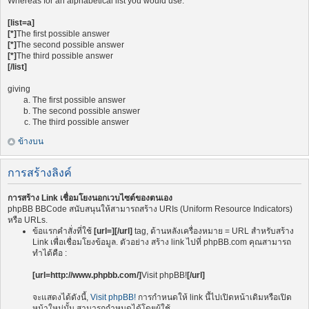
Whereas for an alphabetical list you would use:
[list=a]
[*]
The first possible answer
[*]
The second possible answer
[*]
The third possible answer
[/list]
giving
The first possible answer
The second possible answer
The third possible answer
ข้างบน
การสร้างลิงค์
การสร้าง Link เชื่อมโยงนอกเวบไซต์ของตนเอง
phpBB BBCode สนับสนุนให้สามารถสร้าง URIs (Uniform Resource Indicators)
หรือ URLs.
ข้อแรกคำสั่งที่ใช้
[url=][/url]
tag, ด้านหลังเครื่องหมาย = URL สำหรับสร้าง
Link เพื่อเชื่อมโยงข้อมูล. ตัวอย่าง สร้าง link ไปที่ phpBB.com คุณสามารถ
ทำได้คือ :
[url=http://www.phpbb.com/]
Visit phpBB!
[/url]
จะแสดงได้ดังนี้,
Visit phpBB!
การกำหนดให้ link นี้ไปเปิดหน้าเดิมหรือเปิด
หน้าใหม่นั้น สามารถกำหนดได้โดยผู้ใช้