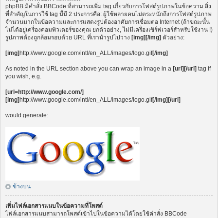
phpBB มีคำสั่ง BBCode ที่สามารถเพิ่ม tag เกี่ยวกับการโฟสต์รูปภาพในข้อความ สิ่ง
ที่สำคัญในการใช้ tag นี้มี 2 ประการคือ: ผู้ใช้หลายคนไม่ตระหนักถึงการโฟสต์รูปภาพ
จำนวนมากในข้อความและการแสดงรูปต้องอาศัยการเชื่อมต่อ Internet (ถ้าขณะนั้น
ไม่ได้อยู่เครื่องคอมพิวเตอร์ของคุณ ยกตัวอย่าง, ไม่มีเครื่องเซิร์ฟเวอร์สำหรับใช้งาน !)
รูปภาพต้องถูกล้อมรอบด้วย URL ที่เรานำรูปไปวาง
[img][/img]
ตัวอย่าง:
[img]
http://www.google.com/intl/en_ALL/images/logo.gif
[/img]
As noted in the URL section above you can wrap an image in a
[url][/url]
tag if
you wish, e.g.
[url=http://www.google.com/]
[img]
http://www.google.com/intl/en_ALL/images/logo.gif
[/img][/url]
would generate:
ข้างบน
เพิ่มไฟล์เอกสารแนบในข้อความที่โพสต์
ไฟล์เอกสารแนบสามารถโพสต์เข้าไปในข้อความได้โดยใช้คำสั่ง BBCode