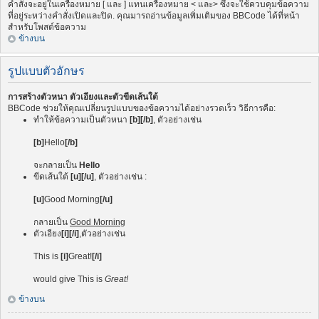
คำสั่งจะอยู่ในเครื่องหมาย [ และ ] แทนเครื่องหมาย < และ> ซึ่งจะใช้ควบคุมข้อความ
ที่อยู่ระหว่างคำสั่งเปิดและปิด. คุณมารถอ่านข้อมูลเพิ่มเติมของ BBCode ได้ที่หน้า
สำหรับโพสต์ข้อความ
ข้างบน
รูปแบบตัวอักษร
การสร้างตัวหนา ตัวเอียงและตัวขีดเส้นใต้
BBCode ช่วยให้คุณเปลี่ยนรูปแบบของข้อความได้อย่างรวดเร็ว วิธีการคือ:
ทำให้ข้อความเป็นตัวหนา
[b][/b]
, ตัวอย่างเช่น
[b]
Hello
[/b]
จะกลายเป็น
Hello
ขีดเส้นใต้
[u][/u]
, ตัวอย่างเช่น :
[u]
Good Morning
[/u]
กลายเป็น
Good Morning
ตัวเอียง
[i][/i]
,ตัวอย่างเช่น
This is
[i]
Great!
[/i]
would give This is
Great!
ข้างบน