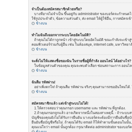
จำเป็นต้องสมัครสมาชิกด้วยหรือ?
บางทีอาจไม่จำเป็น ขึ้นอยู่กับ administrator ของบอร์ดจะกำหนดไว้
ใช้รูปประจำตัว, ข้อความส่วนตัว, ส่ง email ให้ผู้ใช้อื่น, การสมัค
ข้างบน
ทำไมฉันถึงออกจากระบบโดยอัตโนมัติ?
ถ้าคุณไม่ได้กาถูกหน้า เข้าสู่ระบบโดยอัตโนมัติ ขณะกำลังจะเข้าสู่
คอมพิวเตอร์ร่วมกับผู้อื่น เช่น ในห้องสมุด, internet cafe, มหาวิทยา
ข้างบน
จะสั่งไม่ให้แสดงชื่อของฉัน ในรายชื่อผู้ที่กำลัง ออนไลน์ ได้อย่างไร?
ในข้อมูลส่วนตัวของคุณ คุณจะพบตัวเลือก ซ่อนสถานะการ ออนไลน์ ขอ
ข้างบน
ฉันลืม รหัสผ่าน!
อย่าเพิ่งตกใจ! ถ้าคุณลืม รหัสผ่าน จริงๆ คุณสามารถขออันใหม่ได้. 
ข้างบน
สมัครสมาชิกแล้ว แต่เข้าสู่ระบบไม่ได้!
1.ให้ตรวจสอบว่าคุณกรอก username และ รหัสผ่าน ที่ถูกต้อง.
2.ถ้าคุณกรอกถูกแล้ว อาจเกิดจากหนึ่งในสองสาเหตุนี้. - ถ้าระบบสน
บัญชีของคุณยังไม่ได้รับการยืนยัน บางบอร์ดจะต้องมีการยืนยันชื่
ยืนยันชื่อบัญชีหรือไม่. ถ้าคุณได้รับ email ก็ให้ทำตามขั้นตอนในนั้น
คุณแน่ใจว่า email นั้นถูกต้อง กรุณาติดต่อ administrator ของบอร์ด
ข้างบน