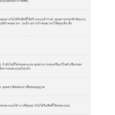
ในแบบฟอร์มการโพสต์)
 คุณอาจไม่ได้รับสิทธิ์ให้สร้างแบบสำรวจ). คุณควรกรอกหัวข้อแบบ
อไม่มีกำหนดเวลา. จะมีรายการกำหนดเวลาให้คุณเห็น ซึ่ง
น). ถ้ายังไม่มีใครลงคะแนน คุณสามารถลบหรือแก้ไขตัวเลือกของ
อกหลังจากลงคะแนนไปแล้ว
์ด. คุณควรติดต่อเขาเพื่อขออนุญาต
ถลงคะแนนได้ บางทีคุณอาจไม่ได้รับสิทธิ์ให้ลงคะแนน.