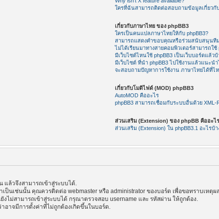
Why isn’t X feature available?
ใครที่ฉันสามารถติดต่อสอบถามข้อมูลเกี่ยวกับ
เกี่ยวกับภาษาไทย ของ phpBB3
ใครเป็นคนแปลภาษาไทยให้กับ phpBB3?
สามารถแสดงคำขอบคุณหรือร่วมสนับสนุนทีม
ไม่ได้เรียนมาทางสายคอมพิวเตอร์สามารถใช้
มีเว็บไซต์ไหนใช้ phpBB3 เป็นเว็บบอร์ดแล้วบ้
มีเว็บไซต์ ที่นำ phpBB3 ไปใช้งานแล้วแนะนำไ
จะสอบถามปัญหาการใช้งาน ภาษาไทยได้ที่ไ
เกี่ยวกับโมดิไฟด์ (MOD) phpBB3
AutoMOD คืออะไร
phpBB3 สามารถเชื่อมกับระบบอื่นด้วย XML
ส่วนเสริม (Extension) ของ phpBB คืออะไ
ส่วนเสริม (Extension) ใน phpBB3.1 อะไรบ้า
แล้วจึงสามารถเข้าสู่ระบบได้.
้าเป็นเช่นนั้น คุณควรติดต่อ webmaster หรือ administrator ของบอร์ด เพื่อขอทราบเหตุผล
ังไม่สามารถเข้าสู่ระบบได้ กรุณาตรวจสอบ username และ รหัสผ่าน ให้ถูกต้อง.
าอาจมีการตั้งค่าที่ไม่ถูกต้องเกิดขึ้นในบอร์ด.