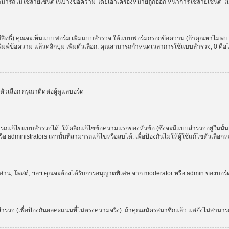
สามารถไม่ใช้ลายเซ็นต์ในบางข้อความ โดยเอาเครื่องหมายถูกออก หน้าการใช้ลายเซ็นต์ 
มีสิทธิ์) คุณจะเห็นแบบฟอร์ม เพิ่มแบบสำรวจ ใต้แบบฟอร์มกรอกข้อความ (ถ้าคุณหาไม่พบ
ให้พิมพ์ข้อความ แล้วคลิกปุ่ม เพิ่มตัวเลือก. คุณสามารถกำหนดเวลาการใช้แบบสำรวจ, 0 คื
วเลือก กรุณาติดต่อผู้ดูแลบอร์ด
รถแก้ไขแบบสำรวจได้. ให้คลิกแก้ไขข้อความแรกของหัวข้อ (ซึ่งจะมีแบบสำรวจอยู่ในนั้
administrators เท่านั้นที่สามารถแก้ไขหรือลบได้. เพื่อป้องกันไม่ให้ผู้ใช้แก้ไขตัวเลื
, อ่าน, โพสต์, ฯลฯ คุณจะต้องได้รับการอนุญาตพิเศษ จาก moderator หรือ admin ของบอร
ำรวจ (เพื่อป้องกันผลคะแนนที่ไม่ตรงความจริง). ถ้าคุณสมัครสมาชิกแล้ว แต่ยังไม่สามาร