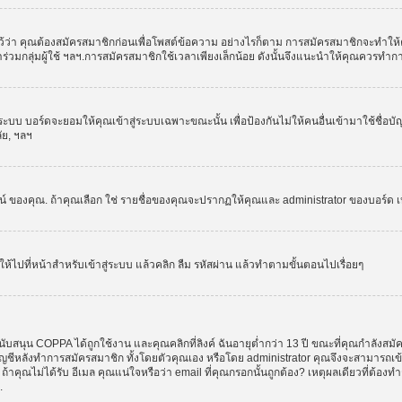
ว่า คุณต้องสมัครสมาชิกก่อนเพื่อโพสต์ข้อความ อย่างไรก็ตาม การสมัครสมาชิกจะทำให้คุณส
รเข้าร่วมกลุ่มผู้ใช้ ฯลฯ.การสมัครสมาชิกใช้เวลาเพียงเล็กน้อย ดังนั้นจึงแนะนำให้คุณควรทำ
ระบบ บอร์ดจะยอมให้คุณเข้าสู่ระบบเฉพาะขณะนั้น เพื่อป้องกันไม่ให้คนอื่นเข้ามาใช้ชื่อบ
ลัย, ฯลฯ
งคุณ. ถ้าคุณเลือก ใช่ รายชื่อของคุณจะปรากฏให้คุณและ administrator ของบอร์ด เห็นเท่
ให้ไปที่หน้าสำหรับเข้าสู่ระบบ แล้วคลิก ลืม รหัสผ่าน แล้วทำตามขั้นตอนไปเรื่อยๆ
ับสนุน COPPA ได้ถูกใช้งาน และคุณคลิกที่ลิงค์ ฉันอายุต่ำกว่า 13 ปี ขณะที่คุณกำลังสมั
อบัญชีหลังทำการสมัครสมาชิก ทั้งโดยตัวคุณเอง หรือโดย administrator คุณจึงจะสามารถเ
, ถ้าคุณไม่ได้รับ อีเมล คุณแน่ใจหรือว่า email ที่คุณกรอกนั้นถูกต้อง? เหตุผลเดียวที่ต้อง
.