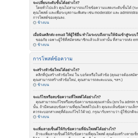
จะเปลี่ยนระดับขั้นได้อย่างไร?
โดยทั่วไปแล้ว คุณไม่สามารถแก้ไขข้อความแสดงระดับขั้นได้ (ระดับ
คุณโพสต์ และเพื่อระบุสถานะพิเศษ เช่น moderator และ administrat
การโพสต์ของคุณลง.
ข้างบน
เมื่อฉันคลิกส่ง email ให้ผู้ใช้อื่น ทำไมระบบถึงถามให้ฉันเข้าสู่ระบบ
ขออภัย เฉพาะผู้ใช้ที่สมัครสมาชิกแล้วแล้วเท่านั้น ที่สามารถส่ง emai
ข้างบน
การโพสต์ข้อความ
จะสร้างหัวข้อใหม่ได้อย่างไร?
คลิกที่ปุ่มสร้างหัวข้อใหม่ ใน บอร์ดหรือในหัวข้อ (คุณอาจต้องสม
คุณสามารถสร้างหัวข้อใหม่, คุณสามารถละคะแนน, ฯลฯ.)
ข้างบน
จะแก้ไขหรือลบข้อความที่โพสต์ได้อย่างไร?
คุณสามารถแก้ไขหรือลบข้อความของคุณเท่านั้น (ยกเว้น admin ของ
นั้น. ถ้ามีคนตอบข้อความที่คุณโพสต์ไปแล้ว คุณจะเห็นข้อความเล็กๆ
ควรจะบอกสาเหตุที่ต้องแก้ไขไว้ด้วย). กรุณารับทราบว่า ผู้ใช้ปกติจ
ข้างบน
จะเพิ่มลายเซ็นต์ให้กับข้อความที่ฉันโพสต์ได้อย่างไร?
ถ้าจะเพิ่มลายเซ็นต์ให้กับข้อความที่คุณโพสต์ คุณต้องสร้างลายเซ็น