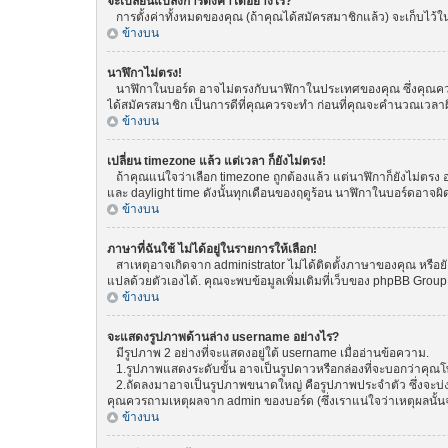
จะเปลี่ยนแปลงการตั้งค่าได้อย่างไร?
การตั้งค่าทั้งหมดของคุณ (ถ้าคุณได้สมัครสมาชิกแล้ว) จะเก็บไว้ในฐ
ข้างบน
นาฬิกาไม่ตรง!
นาฬิกาในบอร์ด อาจไม่ตรงกับนาฬิกาในประเทศของคุณ ซึ่งคุณควรทำกา
ได้สมัครสมาชิก เป็นการดีที่คุณควรจะทำ ก่อนที่คุณจะคำนวณเวลาผ
ข้างบน
เปลี่ยน timezone แล้ว แต่เวลา ก็ยังไม่ตรง!
ถ้าคุณแน่ใจว่าเลือก timezone ถูกต้องแล้ว แต่นาฬิกาก็ยังไม่ตรง อ
และ daylight time ดังนั้นทุกเดือนของฤดูร้อน นาฬิกาในบอร์ดอา
ข้างบน
ภาษาที่ฉันใช้ ไม่ได้อยู่ในรายการให้เลือก!
สาเหตุอาจเกิดจาก administrator ไม่ได้ติดตั้งภาษาของคุณ หรือยั
แปลด้วยตัวเองได้. คุณจะพบข้อมูลเพิ่มเติมที่เว็บของ phpBB Group (
ข้างบน
จะแสดงรูปภาพด้านล่าง username อย่างไร?
มีรูปภาพ 2 อย่างที่จะแสดงอยู่ใต้ username เมื่ออ่านข้อความ.
1.รูปภาพแสดงระดับขั้น อาจเป็นรูปดาวหรือกล่องที่จะบอกว่าคุณ
2.ถัดลงมาอาจเป็นรูปภาพขนาดใหญ่ คือรูปภาพประจำตัว ซึ่งจะบ่งบอก
คุณควรถามเหตุผลจาก admin ของบอร์ด (ซึ่งเราแน่ใจว่าเหตุผลนั้นจ
ข้างบน