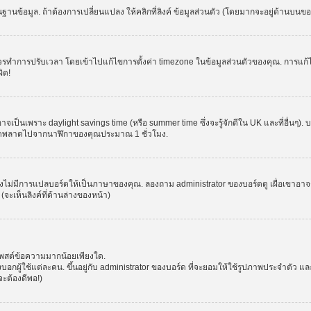
านข้อมูล. ถ้าต้องการเปลี่ยนแปลง ให้คลิกที่ลิงค์ ข้อมูลส่วนตัว (โดยมากจะอยู่ด้านบนข
รปรับเวลา โดยเข้าไปแก้ไขการตั้งค่า timezone ในข้อมูลส่วนตัวของคุณ. การแก้ไข time
ิด!
าจเป็นเพราะ daylight savings time (หรือ summer time ซึ่งจะรู้จักดีใน UK และที่อื่นๆ)
จผิดพลาดไปจากนาฬิกาของคุณประมาณ 1 ชั่วโมง.
งไม่มีการแปลบอร์ดให้เป็นภาษาของคุณ. ลองถาม administrator ของบอร์ดดู เผื่อเขาอาจต
จะเห็นลิงค์ที่ด้านล่างของหน้า)
โพสต์ข้อความมากน้อยเพียงใด.
ผู้ใช้แต่ละคน. ขึ้นอยู่กับ administrator ของบอร์ด ที่จะยอมให้ใช้รูปภาพประจำตัว แ
ะต้องดีพอ!)