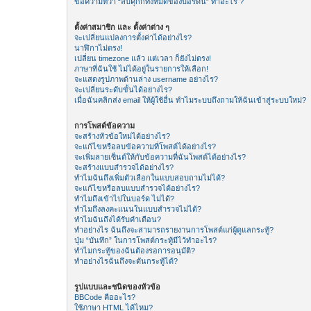
ข้อความที่ว่า “ลบคุีกกี้ทั้งหมดของบอร์ดนี้” ทำอะไร ?
ตั้งค่าสมาชิก และ ตั้งค่าต่าง ๆ
จะเปลี่ยนแปลงการตั้งค่าได้อย่างไร?
นาฬิกาไม่ตรง!
เปลี่ยน timezone แล้ว แต่เวลา ก็ยังไม่ตรง!
ภาษาที่ฉันใช้ ไม่ได้อยู่ในรายการให้เลือก!
จะแสดงรูปภาพด้านล่าง username อย่างไร?
จะเปลี่ยนระดับขั้นได้อย่างไร?
เมื่อฉันคลิกส่ง email ให้ผู้ใช้อื่น ทำไมระบบถึงถามให้ฉันเข้าสู่ระบบใหม่?
การโพสต์ข้อความ
จะสร้างหัวข้อใหม่ได้อย่างไร?
จะแก้ไขหรือลบข้อความที่โพสต์ได้อย่างไร?
จะเพิ่มลายเซ็นต์ให้กับข้อความที่ฉันโพสต์ได้อย่างไร?
จะสร้างแบบสำรวจได้อย่างไร?
ทำไมฉันถึงเพิ่มตัวเลือกในแบบสอบถามไม่ได้?
จะแก้ไขหรือลบแบบสำรวจได้อย่างไร?
ทำไมถึงเข้าไปในบอร์ด ไม่ได้?
ทำไมถึงลงคะแนนในแบบสำรวจไม่ได้?
ทำไมฉันถึงได้รับคำเตือน?
ทำอย่างไร ฉันถึงจะสามารถรายงานการโพสต์แก่ผู้ดูแลกระทู้?
ปุ่ม “บันทึก” ในการโพสต์กระทู้มีไว้ทำอะไร?
ทำไมกระทู้ของฉันต้องรอการอนุมัติ?
ทำอย่างไรฉันถึงจะดันกระทู้ได้?
รูปแบบและชนิดของหัวข้อ
BBCode คืออะไร?
ใช้ภาษา HTML ได้ไหม?