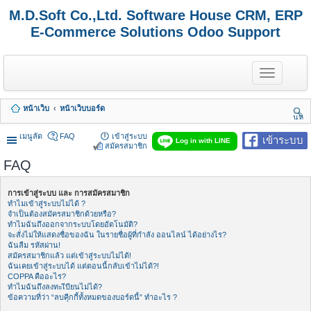
M.D.Soft Co.,Ltd. Software House CRM, ERP
E-Commerce Solutions Odoo Support
T
o
g
g
หน้าเว็บ
หน้าเว็บบอร์ด
l
นห
e
า
n
เมนูลัด
FAQ
เข้าสู่ระบบ
เข้าระบบ
Log in with LINE
a
สมัครสมาชิก
v
FAQ
i
g
a
การเข้าสู่ระบบ และ การสมัครสมาชิก
t
ทำไมเข้าสู่ระบบไม่ได้ ?
i
จำเป็นต้องสมัครสมาชิกด้วยหรือ?
o
ทำไมฉันถึงออกจากระบบโดยอัตโนมัติ?
n
จะสั่งไม่ให้แสดงชื่อของฉัน ในรายชื่อผู้ที่กำลัง ออนไลน์ ได้อย่างไร?
ฉันลืม รหัสผ่าน!
สมัครสมาชิกแล้ว แต่เข้าสู่ระบบไม่ได้!
ฉันเคยเข้าสู่ระบบได้ แต่ตอนนี้กลับเข้าไม่ได้?!
COPPA คืออะไร?
ทำไมฉันถึงลงทะเีบียนไม่ได้?
ข้อความที่ว่า “ลบคุีกกี้ทั้งหมดของบอร์ดนี้” ทำอะไร ?