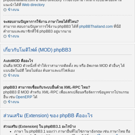
phpbbthailand.com มี Web directory ไว้รองรับสามารถนำเว็บบอร์ดของท่าน
แนะนำได้ที่
Web directory
ข้างบน
จะสอบถามปัญหาการใช้งาน ภาษาไทยได้ที่ไหน?
สามารถ สอบถามปัญหาการใช้งาน phpBB3 ได้ที่
phpBBThailand.com
ที่นี่มี
คำถามและสมาชิกที่ใช้ phpBB3 อยู่มากมาย
ข้างบน
เกี่ยวกับโมดิไฟด์ (MOD) phpBB3
AutoMOD คืออะไร
มันคือ MOD ตัวหนึ่งที่ ทำให้เราสามารถติดตั้ง ลบ หรือ อัพเกรด MOD ตัวอื่นๆ ได้
แบบอัตโนมัตื โดยไม่ต้อง ค้นหาและแก้ไฟล์เอง
ข้างบน
phpBB3 สามารถเชื่อมกับระบบอื่นด้วย XML-RPC ไหม?
phpBB3 มี MOD สำหรับ XML-RPC เพื่อแลกเปลี่ยนหรือจัดการข้อมูลจากโปรแกรม
อื่น เช่น
OpenERP
ได้
ข้างบน
ส่วนเสริม (Extension) ของ phpBB คืออะไร
ส่วนเสริม (Extension) ใน phpBB3.1 อะไรบ้าง
ภาษา ใน phpBB3.1 มองว่า ภาษาอื่นที่ไม่ใช่ภาษาอังกฤษ เช่น ภาษาไทย ถือ