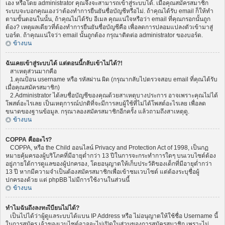
เอง หรือโดย administrator คุณจึงจะสามารถเข้าสู่ระบบได้. เมื่อคุณสมัครสมาชิก
ระบบจะบอกคุณเองว่าต้องทำการยืนยันชื่อบัญชีหรือไม่. ถ้าคุณได้รับ email ก็ให้ทำ
ตามขั้นตอนในนั้น, ถ้าคุณไม่ได้รับ อีเมล คุณแน่ใจหรือว่า email ที่คุณกรอกนั้นถูก
ต้อง? เหตุผลเดียวที่ต้องทำการยืนยันชื่อบัญชีคือ เพื่อลดการปลอมแปลงตัวเข้ามาสู่
บอร์ด. ถ้าคุณแน่ใจว่า email นั้นถูกต้อง กรุณาติดต่อ administrator ของบอร์ด.
ข้างบน
ฉันเคยเข้าสู่ระบบได้ แต่ตอนนี้กลับเข้าไม่ได้?!
สาเหตุส่วนมากคือ
1.คุณป้อน username หรือ รหัสผ่าน ผิด (กรุณากลับไปตรวจสอบ email ที่คุณได้รับ
เมื่อคุณสมัครสมาชิก)
2.Administrator ได้ลบชื่อบัญชีของคุณด้วยสาเหตุบางประการ อาจเพราะคุณไม่ได้
โพสต์อะไรเลย เป็นเหตุการณ์ปกติที่จะมีการลบผู้ใช้ที่ไม่ได้โพสต์อะไรเลย เพื่อลด
ขนาดของฐานข้อมูล. กรุณาลองสมัครสมาชิกอีกครั้ง แล้วถามถึงสาเหตุดู.
ข้างบน
COPPA คืออะไร?
COPPA, หรือ the Child ออนไลน์ Privacy and Protection Act of 1998, เป็นกฏ
หมายคุ้มครองผู้บริโภคที่มีอายุต่ำกว่า 13 ปีในการจะกระทำการใดๆ บนเวบไซต์ต้อง
อยู่ภายใต้การดูแลของผู้ปกครอง, โดยอนุญาตให้เก็บประวัติของเด็กที่มีอายุต่ำกว่า
13 ปี หากมีความจำเป็นต้องสมัครสมาชิกเพื่อเข้าชมเวบไซต์ แต่ต้องระบุชื่อผู้
ปกครองด้วย แต่ phpBB ไม่มีการใช้งานในส่วนนี้
ข้างบน
ทำไมฉันถึงลงทะเีบียนไม่ได้?
เป็นไปได้ว่าผู้ดูแลระบบได้แบน IP Address หรือ ไม่อนุญาตให้ใช้ชื่อ Username นี้
ในการสมัคร เจ้าของเวบไซต์อาจจะไม่เปิดในส่วนของการสมัครสมาชิก เพราะไม่