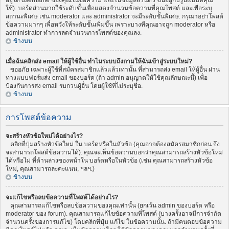
อยู่ใต้ username ของคุณในข้อความ และในข้อมูลส่วนตัว ขึ้นอยู่กับรูปแบบที่คุณ
ใช้). บอร์ดส่วนมากใช้ระดับขั้นเพื่อแสดงจำนวนข้อความที่คุณโพสต์ และเพื่อระบุ
สถานะพิเศษ เช่น moderator และ administrator จะมีระดับขั้นพิเศษ. กรุณาอย่าโพสต์
ข้อความมากๆ เพื่อหวังให้ระดับขั้นเพิ่มขึ้น เพราะบางทีคุณอาจถูก moderator หรือ
administrator ทำการลดจำนวนการโพสต์ของคุณลง.
ข้างบน
เมื่อฉันคลิกส่ง email ให้ผู้ใช้อื่น ทำไมระบบถึงถามให้ฉันเข้าสู่ระบบใหม่?
ขออภัย เฉพาะผู้ใช้ที่สมัครสมาชิกแล้วแล้วเท่านั้น ที่สามารถส่ง email ให้ผู้อื่น ผ่าน
ทางแบบฟอร์มส่ง email ของบอร์ด (ถ้า admin อนุญาตให้ใช้คุณลักษณะนี้) เพื่อ
ป้องกันการส่ง email รบกวนผู้อื่น โดยผู้ใช้ที่ไม่ระบุชื่อ.
ข้างบน
การโพสต์ข้อความ
จะสร้างหัวข้อใหม่ได้อย่างไร?
คลิกที่ปุ่มสร้างหัวข้อใหม่ ใน บอร์ดหรือในหัวข้อ (คุณอาจต้องสมัครสมาชิกก่อน จึง
จะสามารถโพสต์ข้อความได้). คุณจะเห็นข้อความบอกว่าคุณสามารถสร้างหัวข้อใหม่
ได้หรือไม่ ที่ด้านล่างของหน้าใน บอร์ดหรือในหัวข้อ (เช่น คุณสามารถสร้างหัวข้อ
ใหม่, คุณสามารถละคะแนน, ฯลฯ.)
ข้างบน
จะแก้ไขหรือลบข้อความที่โพสต์ได้อย่างไร?
คุณสามารถแก้ไขหรือลบข้อความของคุณเท่านั้น (ยกเว้น admin ของบอร์ด หรือ
moderator ของ forum). คุณสามารถแก้ไขข้อความที่โพสต์ (บางครั้งอาจมีการจำกัด
จำนวนครั้งของการแก้ไข) โดยคลิกที่ปุ่ม แก้ไข ในข้อความนั้น. ถ้ามีคนตอบข้อความ