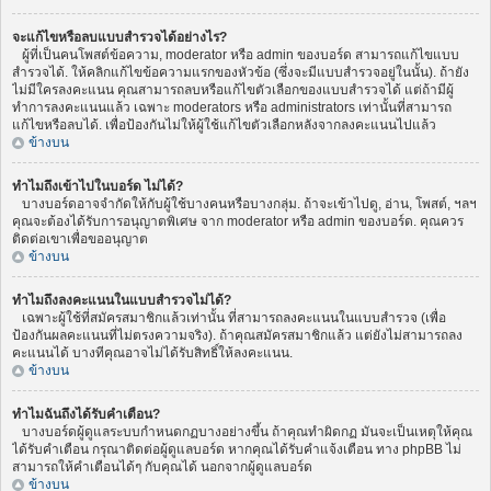
จะแก้ไขหรือลบแบบสำรวจได้อย่างไร?
ผู้ที่เป็นคนโพสต์ข้อความ, moderator หรือ admin ของบอร์ด สามารถแก้ไขแบบ
สำรวจได้. ให้คลิกแก้ไขข้อความแรกของหัวข้อ (ซึ่งจะมีแบบสำรวจอยู่ในนั้น). ถ้ายัง
ไม่มีใครลงคะแนน คุณสามารถลบหรือแก้ไขตัวเลือกของแบบสำรวจได้ แต่ถ้ามีผู้
ทำการลงคะแนนแล้ว เฉพาะ moderators หรือ administrators เท่านั้นที่สามารถ
แก้ไขหรือลบได้. เพื่อป้องกันไม่ให้ผู้ใช้แก้ไขตัวเลือกหลังจากลงคะแนนไปแล้ว
ข้างบน
ทำไมถึงเข้าไปในบอร์ด ไม่ได้?
บางบอร์ดอาจจำกัดให้กับผู้ใช้บางคนหรือบางกลุ่ม. ถ้าจะเข้าไปดู, อ่าน, โพสต์, ฯลฯ
คุณจะต้องได้รับการอนุญาตพิเศษ จาก moderator หรือ admin ของบอร์ด. คุณควร
ติดต่อเขาเพื่อขออนุญาต
ข้างบน
ทำไมถึงลงคะแนนในแบบสำรวจไม่ได้?
เฉพาะผู้ใช้ที่สมัครสมาชิกแล้วเท่านั้น ที่สามารถลงคะแนนในแบบสำรวจ (เพื่อ
ป้องกันผลคะแนนที่ไม่ตรงความจริง). ถ้าคุณสมัครสมาชิกแล้ว แต่ยังไม่สามารถลง
คะแนนได้ บางทีคุณอาจไม่ได้รับสิทธิ์ให้ลงคะแนน.
ข้างบน
ทำไมฉันถึงได้รับคำเตือน?
บางบอร์ดผู้ดูแลระบบกำหนดกฏบางอย่างขึ้น ถ้าคุณทำผิดกฏ มันจะเป็นเหตุให้คุณ
ได้รับคำเตือน กรุณาติดต่อผู้ดูแลบอร์ด หากคุณได้รับคำแจ้งเตือน ทาง phpBB ไม่
สามารถให้คำเตือนได้ๆ กับคุณได้ นอกจากผู้ดูแลบอร์ด
ข้างบน