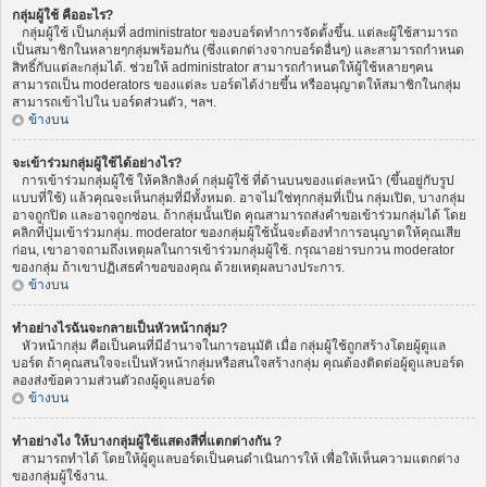
กลุ่มผู้ใช้ คืออะไร?
กลุ่มผู้ใช้ เป็นกลุ่มที่ administrator ของบอร์ดทำการจัดตั้งขึ้น. แต่ละผู้ใช้สามารถ
เป็นสมาชิกในหลายๆกลุ่มพร้อมกัน (ซึ่งแตกต่างจากบอร์ดอื่นๆ) และสามารถกำหนด
สิทธิ์กับแต่ละกลุ่มได้. ช่วยให้ administrator สามารถกำหนดให้ผู้ใช้หลายๆคน
สามารถเป็น moderators ของแต่ละ บอร์ดได้ง่ายขึ้น หรืออนุญาตให้สมาชิกในกลุ่ม
สามารถเข้าไปใน บอร์ดส่วนตัว, ฯลฯ.
ข้างบน
จะเข้าร่วมกลุ่มผู้ใช้ได้อย่างไร?
การเข้าร่วมกลุ่มผู้ใช้ ให้คลิกลิงค์ กลุ่มผู้ใช้ ที่ด้านบนของแต่ละหน้า (ขึ้นอยู่กับรูป
แบบที่ใช้) แล้วคุณจะเห็นกลุ่มที่มีทั้งหมด. อาจไม่ใช่ทุกกลุ่มที่เป็น กลุ่มเปิด, บางกลุ่ม
อาจถูกปิด และอาจถูกซ่อน. ถ้ากลุ่มนั้นเปิด คุณสามารถส่งคำขอเข้าร่วมกลุ่มได้ โดย
คลิกที่ปุ่มเข้าร่วมกลุ่ม. moderator ของกลุ่มผู้ใช้นั้นจะต้องทำการอนุญาตให้คุณเสีย
ก่อน, เขาอาจถามถึงเหตุผลในการเข้าร่วมกลุ่มผู้ใช้. กรุณาอย่ารบกวน moderator
ของกลุ่ม ถ้าเขาปฏิเสธคำขอของคุณ ด้วยเหตุผลบางประการ.
ข้างบน
ทำอย่างไรฉันจะกลายเป็นหัวหน้ากลุ่ม?
หัวหน้ากลุ่ม คือเป็นคนที่มีอำนาจในการอนุมัติ เมื่อ กลุ่มผู้ใช้ถูกสร้างโดยผู้ดูแล
บอร์ด ถ้าคุณสนใจจะเป็นหัวหน้ากลุ่มหรือสนใจสร้างกลุ่ม คุณต้องติดต่อผู้ดูแลบอร์ด
ลองส่งข้อความส่วนตัวถงผู้ดูแลบอร์ด
ข้างบน
ทำอย่างไง ให้บางกลุ่มผู้ใช้แสดงสีที่แตกต่างกัน ?
สามารถทำได้ โดยให้ผู้ดูแลบอร์ดเป็นคนดำเนินการให้ เพื่อให้เห็นความแตกต่าง
ของกลุ่มผู้ใช้งาน.