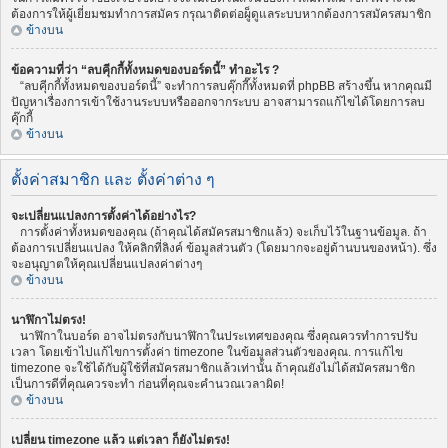
ต้องการให้ผู้เยี่ยมชมทำการสมัคร กรุณาติดต่อผู็ดูแลระบบหากต้องการสมัครสมาชิก
ข้างบน
ข้อความที่ว่า “ลบคุีกกี้ทั้งหมดของบอร์ดนี้” ทำอะไร ?
“ลบคุีกกี้ทั้งหมดของบอร์ดนี้” จะทำการลบคุ๊กกี๊ทั้งหมดที่ phpBB สร้างขึ้น หากคุณมี
ปัญหาเรื่องการเข้าใช้งานระบบหรือออกจากระบบ อาจสามารถแก้ไขได้โดยการลบ
คุ๊กกี้
ข้างบน
ตั้งค่าสมาชิก และ ตั้งค่าต่าง ๆ
จะเปลี่ยนแปลงการตั้งค่าได้อย่างไร?
การตั้งค่าทั้งหมดของคุณ (ถ้าคุณได้สมัครสมาชิกแล้ว) จะเก็บไว้ในฐานข้อมูล. ถ้า
ต้องการเปลี่ยนแปลง ให้คลิกที่ลิงค์ ข้อมูลส่วนตัว (โดยมากจะอยู่ด้านบนของหน้า). ซึ่ง
จะอนุญาตให้คุณเปลี่ยนแปลงค่าต่างๆ
ข้างบน
นาฬิกาไม่ตรง!
นาฬิกาในบอร์ด อาจไม่ตรงกับนาฬิกาในประเทศของคุณ ซึ่งคุณควรทำการปรับ
เวลา โดยเข้าไปแก้ไขการตั้งค่า timezone ในข้อมูลส่วนตัวของคุณ. การแก้ไข
timezone จะใช้ได้กับผู้ใช้ที่สมัครสมาชิกแล้วเท่านั้น ถ้าคุณยังไม่ได้สมัครสมาชิก
เป็นการดีที่คุณควรจะทำ ก่อนที่คุณจะคำนวณเวลาผิด!
ข้างบน
เปลี่ยน timezone แล้ว แต่เวลา ก็ยังไม่ตรง!