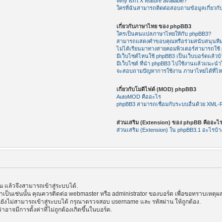
Why isn’t X feature available?
ใครที่ฉันสามารถติดต่อสอบถามข้อมูลเกี่ยวกับ
เกี่ยวกับภาษาไทย ของ phpBB3
ใครเป็นคนแปลภาษาไทยให้กับ phpBB3?
สามารถแสดงคำขอบคุณหรือร่วมสนับสนุนทีม
ไม่ได้เรียนมาทางสายคอมพิวเตอร์สามารถใช้
มีเว็บไซต์ไหนใช้ phpBB3 เป็นเว็บบอร์ดแล้วบ้
มีเว็บไซต์ ที่นำ phpBB3 ไปใช้งานแล้วแนะนำไ
จะสอบถามปัญหาการใช้งาน ภาษาไทยได้ที่ไ
เกี่ยวกับโมดิไฟด์ (MOD) phpBB3
AutoMOD คืออะไร
phpBB3 สามารถเชื่อมกับระบบอื่นด้วย XML
ส่วนเสริม (Extension) ของ phpBB คืออะไ
ส่วนเสริม (Extension) ใน phpBB3.1 อะไรบ้า
แล้วจึงสามารถเข้าสู่ระบบได้.
้าเป็นเช่นนั้น คุณควรติดต่อ webmaster หรือ administrator ของบอร์ด เพื่อขอทราบเหตุผล
ังไม่สามารถเข้าสู่ระบบได้ กรุณาตรวจสอบ username และ รหัสผ่าน ให้ถูกต้อง.
าอาจมีการตั้งค่าที่ไม่ถูกต้องเกิดขึ้นในบอร์ด.