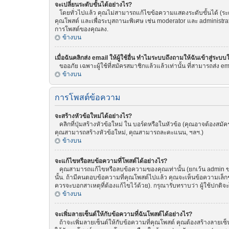
จะเปลี่ยนระดับขั้นได้อย่างไร?
โดยทั่วไปแล้ว คุณไม่สามารถแก้ไขข้อความแสดงระดับขั้นได้ (ระดับ
คุณโพสต์ และเพื่อระบุสถานะพิเศษ เช่น moderator และ administrat
การโพสต์ของคุณลง.
ข้างบน
เมื่อฉันคลิกส่ง email ให้ผู้ใช้อื่น ทำไมระบบถึงถามให้ฉันเข้าสู่ระบบ
ขออภัย เฉพาะผู้ใช้ที่สมัครสมาชิกแล้วแล้วเท่านั้น ที่สามารถส่ง emai
ข้างบน
การโพสต์ข้อความ
จะสร้างหัวข้อใหม่ได้อย่างไร?
คลิกที่ปุ่มสร้างหัวข้อใหม่ ใน บอร์ดหรือในหัวข้อ (คุณอาจต้องสม
คุณสามารถสร้างหัวข้อใหม่, คุณสามารถละคะแนน, ฯลฯ.)
ข้างบน
จะแก้ไขหรือลบข้อความที่โพสต์ได้อย่างไร?
คุณสามารถแก้ไขหรือลบข้อความของคุณเท่านั้น (ยกเว้น admin ของ
นั้น. ถ้ามีคนตอบข้อความที่คุณโพสต์ไปแล้ว คุณจะเห็นข้อความเล็กๆ
ควรจะบอกสาเหตุที่ต้องแก้ไขไว้ด้วย). กรุณารับทราบว่า ผู้ใช้ปกติจ
ข้างบน
จะเพิ่มลายเซ็นต์ให้กับข้อความที่ฉันโพสต์ได้อย่างไร?
ถ้าจะเพิ่มลายเซ็นต์ให้กับข้อความที่คุณโพสต์ คุณต้องสร้างลายเซ็น