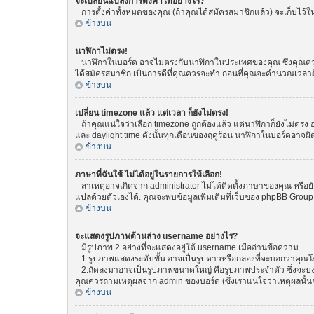
จะเปลี่ยนแปลงการตั้งค่าได้อย่างไร?
การตั้งค่าทั้งหมดของคุณ (ถ้าคุณได้สมัครสมาชิกแล้ว) จะเก็บไว้ในฐ
ข้างบน
นาฬิกาไม่ตรง!
นาฬิกาในบอร์ด อาจไม่ตรงกับนาฬิกาในประเทศของคุณ ซึ่งคุณควรทำกา
ได้สมัครสมาชิก เป็นการดีที่คุณควรจะทำ ก่อนที่คุณจะคำนวณเวลาผ
ข้างบน
เปลี่ยน timezone แล้ว แต่เวลา ก็ยังไม่ตรง!
ถ้าคุณแน่ใจว่าเลือก timezone ถูกต้องแล้ว แต่นาฬิกาก็ยังไม่ตรง อ
และ daylight time ดังนั้นทุกเดือนของฤดูร้อน นาฬิกาในบอร์ดอา
ข้างบน
ภาษาที่ฉันใช้ ไม่ได้อยู่ในรายการให้เลือก!
สาเหตุอาจเกิดจาก administrator ไม่ได้ติดตั้งภาษาของคุณ หรือยั
แปลด้วยตัวเองได้. คุณจะพบข้อมูลเพิ่มเติมที่เว็บของ phpBB Group (
ข้างบน
จะแสดงรูปภาพด้านล่าง username อย่างไร?
มีรูปภาพ 2 อย่างที่จะแสดงอยู่ใต้ username เมื่ออ่านข้อความ.
1.รูปภาพแสดงระดับขั้น อาจเป็นรูปดาวหรือกล่องที่จะบอกว่าคุณ
2.ถัดลงมาอาจเป็นรูปภาพขนาดใหญ่ คือรูปภาพประจำตัว ซึ่งจะบ่งบอก
คุณควรถามเหตุผลจาก admin ของบอร์ด (ซึ่งเราแน่ใจว่าเหตุผลนั้นจ
ข้างบน