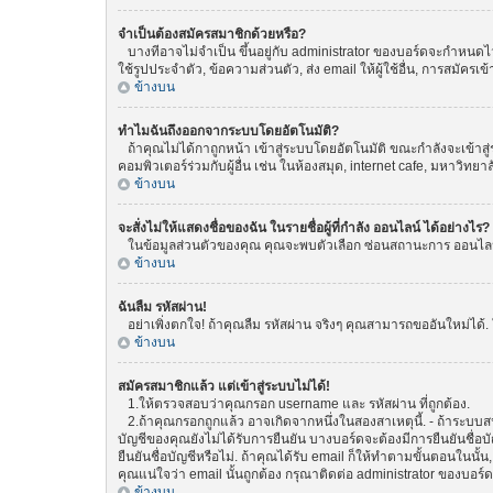
จำเป็นต้องสมัครสมาชิกด้วยหรือ?
บางทีอาจไม่จำเป็น ขึ้นอยู่กับ administrator ของบอร์ดจะกำหนดไว้
ใช้รูปประจำตัว, ข้อความส่วนตัว, ส่ง email ให้ผู้ใช้อื่น, การสมัค
ข้างบน
ทำไมฉันถึงออกจากระบบโดยอัตโนมัติ?
ถ้าคุณไม่ได้กาถูกหน้า เข้าสู่ระบบโดยอัตโนมัติ ขณะกำลังจะเข้าสู่
คอมพิวเตอร์ร่วมกับผู้อื่น เช่น ในห้องสมุด, internet cafe, มหาวิทยา
ข้างบน
จะสั่งไม่ให้แสดงชื่อของฉัน ในรายชื่อผู้ที่กำลัง ออนไลน์ ได้อย่างไร?
ในข้อมูลส่วนตัวของคุณ คุณจะพบตัวเลือก ซ่อนสถานะการ ออนไลน์ ขอ
ข้างบน
ฉันลืม รหัสผ่าน!
อย่าเพิ่งตกใจ! ถ้าคุณลืม รหัสผ่าน จริงๆ คุณสามารถขออันใหม่ได้. 
ข้างบน
สมัครสมาชิกแล้ว แต่เข้าสู่ระบบไม่ได้!
1.ให้ตรวจสอบว่าคุณกรอก username และ รหัสผ่าน ที่ถูกต้อง.
2.ถ้าคุณกรอกถูกแล้ว อาจเกิดจากหนึ่งในสองสาเหตุนี้. - ถ้าระบบสน
บัญชีของคุณยังไม่ได้รับการยืนยัน บางบอร์ดจะต้องมีการยืนยันชื่
ยืนยันชื่อบัญชีหรือไม่. ถ้าคุณได้รับ email ก็ให้ทำตามขั้นตอนในนั้น
คุณแน่ใจว่า email นั้นถูกต้อง กรุณาติดต่อ administrator ของบอร์ด
ข้างบน