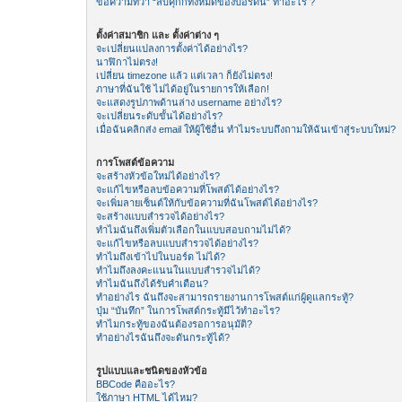
ข้อความที่ว่า “ลบคุีกกี้ทั้งหมดของบอร์ดนี้” ทำอะไร ?
ตั้งค่าสมาชิก และ ตั้งค่าต่าง ๆ
จะเปลี่ยนแปลงการตั้งค่าได้อย่างไร?
นาฬิกาไม่ตรง!
เปลี่ยน timezone แล้ว แต่เวลา ก็ยังไม่ตรง!
ภาษาที่ฉันใช้ ไม่ได้อยู่ในรายการให้เลือก!
จะแสดงรูปภาพด้านล่าง username อย่างไร?
จะเปลี่ยนระดับขั้นได้อย่างไร?
เมื่อฉันคลิกส่ง email ให้ผู้ใช้อื่น ทำไมระบบถึงถามให้ฉันเข้าสู่ระบบใหม่?
การโพสต์ข้อความ
จะสร้างหัวข้อใหม่ได้อย่างไร?
จะแก้ไขหรือลบข้อความที่โพสต์ได้อย่างไร?
จะเพิ่มลายเซ็นต์ให้กับข้อความที่ฉันโพสต์ได้อย่างไร?
จะสร้างแบบสำรวจได้อย่างไร?
ทำไมฉันถึงเพิ่มตัวเลือกในแบบสอบถามไม่ได้?
จะแก้ไขหรือลบแบบสำรวจได้อย่างไร?
ทำไมถึงเข้าไปในบอร์ด ไม่ได้?
ทำไมถึงลงคะแนนในแบบสำรวจไม่ได้?
ทำไมฉันถึงได้รับคำเตือน?
ทำอย่างไร ฉันถึงจะสามารถรายงานการโพสต์แก่ผู้ดูแลกระทู้?
ปุ่ม “บันทึก” ในการโพสต์กระทู้มีไว้ทำอะไร?
ทำไมกระทู้ของฉันต้องรอการอนุมัติ?
ทำอย่างไรฉันถึงจะดันกระทู้ได้?
รูปแบบและชนิดของหัวข้อ
BBCode คืออะไร?
ใช้ภาษา HTML ได้ไหม?