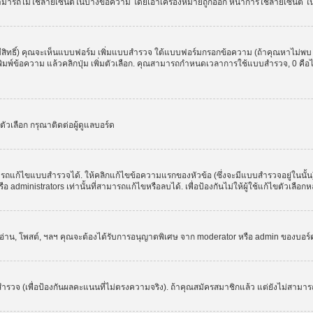
สามารถไม่ใช้ลายเซ็นต์ในบางข้อความ โดยเอาเครื่องหมายถูกออก หน้าการใช้ลายเซ็นต์ 
มีสิทธิ์) คุณจะเห็นแบบฟอร์ม เพิ่มแบบสำรวจ ใต้แบบฟอร์มกรอกข้อความ (ถ้าคุณหาไม่พบ
ให้พิมพ์ข้อความ แล้วคลิกปุ่ม เพิ่มตัวเลือก. คุณสามารถกำหนดเวลาการใช้แบบสำรวจ, 0 คื
วเลือก กรุณาติดต่อผู้ดูแลบอร์ด
รถแก้ไขแบบสำรวจได้. ให้คลิกแก้ไขข้อความแรกของหัวข้อ (ซึ่งจะมีแบบสำรวจอยู่ในนั้
administrators เท่านั้นที่สามารถแก้ไขหรือลบได้. เพื่อป้องกันไม่ให้ผู้ใช้แก้ไขตัวเลื
, อ่าน, โพสต์, ฯลฯ คุณจะต้องได้รับการอนุญาตพิเศษ จาก moderator หรือ admin ของบอร
ำรวจ (เพื่อป้องกันผลคะแนนที่ไม่ตรงความจริง). ถ้าคุณสมัครสมาชิกแล้ว แต่ยังไม่สามาร