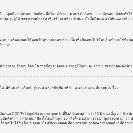
ว่า คุณต้องสมัครสมาชิกก่อนเพื่อโพสต์ข้อความ อย่างไรก็ตาม การสมัครสมาชิกจะทำให้คุณส
รเข้าร่วมกลุ่มผู้ใช้ ฯลฯ.การสมัครสมาชิกใช้เวลาเพียงเล็กน้อย ดังนั้นจึงแนะนำให้คุณควรทำ
ระบบ บอร์ดจะยอมให้คุณเข้าสู่ระบบเฉพาะขณะนั้น เพื่อป้องกันไม่ให้คนอื่นเข้ามาใช้ชื่อบ
ลัย, ฯลฯ
งคุณ. ถ้าคุณเลือก ใช่ รายชื่อของคุณจะปรากฏให้คุณและ administrator ของบอร์ด เห็นเท่
ให้ไปที่หน้าสำหรับเข้าสู่ระบบ แล้วคลิก ลืม รหัสผ่าน แล้วทำตามขั้นตอนไปเรื่อยๆ
ับสนุน COPPA ได้ถูกใช้งาน และคุณคลิกที่ลิงค์ ฉันอายุต่ำกว่า 13 ปี ขณะที่คุณกำลังสมั
อบัญชีหลังทำการสมัครสมาชิก ทั้งโดยตัวคุณเอง หรือโดย administrator คุณจึงจะสามารถเ
, ถ้าคุณไม่ได้รับ อีเมล คุณแน่ใจหรือว่า email ที่คุณกรอกนั้นถูกต้อง? เหตุผลเดียวที่ต้อง
.