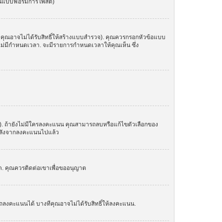
ในแบบฟอร์มการโพสต์)
 คุณอาจไม่ได้รับสิทธิ์ให้สร้างแบบสำรวจ). คุณควรกรอกหัวข้อแบบ
อไม่มีกำหนดเวลา. จะมีรายการกำหนดเวลาให้คุณเห็น ซึ่ง
น). ถ้ายังไม่มีใครลงคะแนน คุณสามารถลบหรือแก้ไขตัวเลือกของ
อกหลังจากลงคะแนนไปแล้ว
์ด. คุณควรติดต่อเขาเพื่อขออนุญาต
ถลงคะแนนได้ บางทีคุณอาจไม่ได้รับสิทธิ์ให้ลงคะแนน.