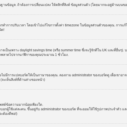
านข้อมูล. ถ้าต้องการเปลี่ยนแปลง ให้คลิกที่ลิงค์ ข้อมูลส่วนตัว (โดยมากจะอยู่ด้านบนข
รปรับเวลา โดยเข้าไปแก้ไขการตั้งค่า timezone ในข้อมูลส่วนตัวของคุณ. การแก้ไข time
ิด!
าจเป็นเพราะ daylight savings time (หรือ summer time ซึ่งจะรู้จักดีใน UK และที่อื่นๆ)
จผิดพลาดไปจากนาฬิกาของคุณประมาณ 1 ชั่วโมง.
งไม่มีการแปลบอร์ดให้เป็นภาษาของคุณ. ลองถาม administrator ของบอร์ดดู เผื่อเขาอาจต
จะเห็นลิงค์ที่ด้านล่างของหน้า)
โพสต์ข้อความมากน้อยเพียงใด.
ผู้ใช้แต่ละคน. ขึ้นอยู่กับ administrator ของบอร์ด ที่จะยอมให้ใช้รูปภาพประจำตัว แ
ะต้องดีพอ!)