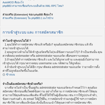
AutoMOD คืออะไร
phpBB3 สามารถเชื่อมกับระบบอื่นด้วย XML-RPC ไหม?
ส่วนเสริม (Extension) ของ phpBB คืออะไร
ส่วนเสริม (Extension) ใน phpBB3.1 อะไรบ้าง
การเข้าสู่ระบบ และ การสมัครสมาชิก
ทำไมเข้าสู่ระบบไม่ได้ ?
1.คุณได้ทำการสมัครสมาชิกแล้วหรือยัง? คุณต้องสมัครสมาชิกก่อน แล้วจึง
สามารถเข้าสู่ระบบได้.
2.คุณถูกหวงห้ามไม่ให้เข้าสู่บอร์ดหรือไม่(จะมีข้อความบอกไว้)? ถ้าเป็นเช่นนั้น คุณ
ควรติดต่อ webmaster หรือ administrator ของบอร์ด เพื่อขอทราบเหตุผล.
3.ถ้าคุณได้ทำการสมัครสมาชิกแล้ว และไม่ได้ถูกหวงห้าม และคุณยังไม่สามารถ
เข้าสู่ระบบได้ กรุณาตรวจสอบ username และ รหัสผ่าน ให้ถูกต้อง.
4.ถ้ายังเข้าสู่ระบบไม่ได้อีก กรุณาติดต่อ administrator ของบอร์ด ว่าอาจมีการตั้ง
ค่าที่ไม่ถูกต้องเกิดขึ้นในบอร์ด.
ข้างบน
จำเป็นต้องสมัครสมาชิกด้วยหรือ?
บางทีอาจไม่จำเป็น ขึ้นอยู่กับ administrator ของบอร์ดจะกำหนดไว้ว่า คุณต้อง
สมัครสมาชิกก่อนเพื่อโพสต์ข้อความ อย่างไรก็ตาม การสมัครสมาชิกจะทำให้คุณ
สามารถใช้คุณลักษณะเพิ่มเติม ที่ไม่มีให้ใช้ในผู้เยี่ยมชม เช่น การใช้รูปประจำตัว,
ข้อความส่วนตัว, ส่ง email ให้ผู้ใช้อื่น, การสมัครเข้าร่วมกลุ่มผู้ใช้ ฯลฯ.การสมัคร
สมาชิกใช้เวลาเพียงเล็กน้อย ดังนั้นจึงแนะนำให้คุณควรทำการสมัครสมาชิก.