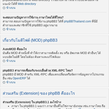
phpbbthailand.com มี Web directory ไว้รองรับสามารถนำเว็บบอร์ดของท่าน
แนะนำได้ที่
Web directory
ข้างบน
จะสอบถามปัญหาการใช้งาน ภาษาไทยได้ที่ไหน?
สามารถ สอบถามปัญหาการใช้งาน phpBB3 ได้ที่
phpBBThailand.com
ที่นี่มี
คำถามและสมาชิกที่ใช้ phpBB3 อยู่มากมาย
ข้างบน
เกี่ยวกับโมดิไฟด์ (MOD) phpBB3
AutoMOD คืออะไร
มันคือ MOD ตัวหนึ่งที่ ทำให้เราสามารถติดตั้ง ลบ หรือ อัพเกรด MOD ตัวอื่นๆ ได้
แบบอัตโนมัตื โดยไม่ต้อง ค้นหาและแก้ไฟล์เอง
ข้างบน
phpBB3 สามารถเชื่อมกับระบบอื่นด้วย XML-RPC ไหม?
phpBB3 มี MOD สำหรับ XML-RPC เพื่อแลกเปลี่ยนหรือจัดการข้อมูลจากโปรแกรม
อื่น เช่น
OpenERP
ได้
ข้างบน
ส่วนเสริม (Extension) ของ phpBB คืออะไร
ส่วนเสริม (Extension) ใน phpBB3.1 อะไรบ้าง
ภาษา ใน phpBB3.1 มองว่า ภาษาอื่นที่ไม่ใช่ภาษาอังกฤษ เช่น ภาษาไทย ถือ