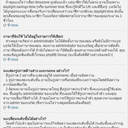
ถ้าคุณแน่ใจว่าเลือก timezone ถูกต้องแล้ว แต่นาฬิกาก็ยังไม่ตรง อาจเป็นเพราะ
daylight savings time (หรือ summer time ซึ่งจะรู้จักดีใน UK และที่อื่นๆ). บอร์ดไม่
ได้ถูกออกแบบมาเพื่อรองรับการเปลี่ยนระหว่างนาฬิกาปกติและ daylight time ดังนั้น
ทุกเดือนของฤดูร้อน นาฬิกาในบอร์ดอาจผิดพลาดไปจากนาฬิกาของคุณประมาณ 1
ชั่วโมง.
ข้างบน
ภาษาที่ฉันใช้ ไม่ได้อยู่ในรายการให้เลือก!
สาเหตุอาจเกิดจาก administrator ไม่ได้ติดตั้งภาษาของคุณ หรือยังไม่มีการแปล
บอร์ดให้เป็นภาษาของคุณ. ลองถาม administrator ของบอร์ดดู เผื่อเขาอาจติดตั้ง
ภาษาที่คุณต้องการได้ ถ้ายังไม่พบภาษาให้ติดตั้ง คุณสามารถแปลด้วยตัวเองได้. คุณ
จะพบข้อมูลเพิ่มเติมที่เว็บของ phpBB Group (จะเห็นลิงค์ที่ด้านล่างของหน้า)
ข้างบน
จะแสดงรูปภาพด้านล่าง username อย่างไร?
มีรูปภาพ 2 อย่างที่จะแสดงอยู่ใต้ username เมื่ออ่านข้อความ.
1.รูปภาพแสดงระดับขั้น อาจเป็นรูปดาวหรือกล่องที่จะบอกว่าคุณโพสต์ข้อความ
มากน้อยเพียงใด.
2.ถัดลงมาอาจเป็นรูปภาพขนาดใหญ่ คือรูปภาพประจำตัว ซึ่งจะบ่งบอกผู้ใช้แต่ละ
คน. ขึ้นอยู่กับ administrator ของบอร์ด ที่จะยอมให้ใช้รูปภาพประจำตัว และคุณ
สามารถเลือกวิธีสร้างได้. ถ้าคุณไม่สามารถใช้รูปภาพประจำตัว คุณควรถามเหตุผล
จาก admin ของบอร์ด (ซึ่งเราแน่ใจว่าเหตุผลนั้นจะต้องดีพอ!)
ข้างบน
จะเปลี่ยนระดับขั้นได้อย่างไร?
โดยทั่วไปแล้ว คุณไม่สามารถแก้ไขข้อความแสดงระดับขั้นได้ (ระดับขั้นจะปรากฏ