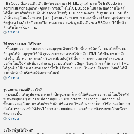
BBCode คือส่วนเพิ่มเติมพิเศษของภาษา HTML. คุณสามารถใช้ BBCode ถ้า
administrator อนุญาต (คุณสามารถสั่งไม่ให้ใช้ BBCode ในแต่ละข้อความโพสต์
ได้ที่แบบฟอร์มสำหรับพิมพ์ข้อความโพสต์). BBCode จะคล้ายกับรูปแบบ HTML คือ
คำสั่งจะอยู่ในเครื่องหมาย [ และ ] แทนเครื่องหมาย < และ> ซึ่งจะใช้ควบคุมข้อความ
ที่อยู่ระหว่างคำสั่งเปิดและปิด. คุณมารถอ่านข้อมูลเพิ่มเติมของ BBCode ได้ที่หน้า
สำหรับโพสต์ข้อความ.
ข้างบน
ใช้ภาษา HTML ได้ไหม?
ขึ้นอยู่กับ administrator ว่าจะอนุญาตด้วยหรือไม่ ซึ่งเขามีสิทธิ์ควบคุมได้ทั้งหมด.
ถ้าคุณได้รับอนุญาตให้ใช้ คุณจะพบว่าสามารถใช้คำสั่ง HTML ได้เพียงบางคำสั่ง
เท่านั้น. เพื่อ ความปลอดภัย ในการป้องกันผู้ใช้ ที่พยายามรบกวนการทำงานของ
บอร์ด โดยใช้คำสั่งที่อาจทำลายรูปแบบหรือสร้างปัญหาอื่นๆ. ถ้าการใช้ภาษา HTML
ได้ถูกเปิดใช้งาน คุณสามารถสั่งให้ไม่ใช้ภาษา HTML ในแต่ละข้อความโพสต์ ได้ที่
แบบฟอร์มสำหรับพิมพ์ข้อความโพสต์.
ข้างบน
รูปแสดงอารมณ์คืออะไร?
รูปรอยยิ้ม หรือรูปแสดงอารมณ์ เป็นรูปภาพเล็กๆ ที่ใช้เพื่อแสดงอารมณ์ โดยใช้รหัส
พิเศษสั้นๆเช่น :) หมายถึงมีความสุข, :( หมายถึงเศร้า. รายการรูปแสดงอารมณ์
ทั้งหมดจะอยู่ในแบบฟอร์มสำหรับพิมพ์ข้อความโพสต์. พยายามอย่าใช้รูปรอยยิ้มมาก
เกินไป เพราะจะทำให้อ่านได้ยาก และ moderator อาจทำการพิจารณาแก้ไขหรือลบ
ข้อความนั้น
ข้างบน
จะโพสต์รูปได้ไหม?