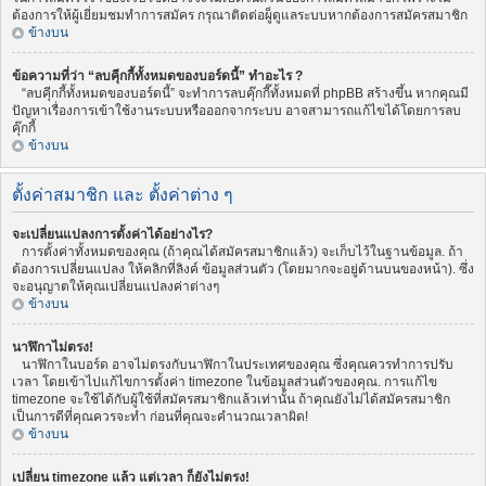
ต้องการให้ผู้เยี่ยมชมทำการสมัคร กรุณาติดต่อผู็ดูแลระบบหากต้องการสมัครสมาชิก
ข้างบน
ข้อความที่ว่า “ลบคุีกกี้ทั้งหมดของบอร์ดนี้” ทำอะไร ?
“ลบคุีกกี้ทั้งหมดของบอร์ดนี้” จะทำการลบคุ๊กกี๊ทั้งหมดที่ phpBB สร้างขึ้น หากคุณมี
ปัญหาเรื่องการเข้าใช้งานระบบหรือออกจากระบบ อาจสามารถแก้ไขได้โดยการลบ
คุ๊กกี้
ข้างบน
ตั้งค่าสมาชิก และ ตั้งค่าต่าง ๆ
จะเปลี่ยนแปลงการตั้งค่าได้อย่างไร?
การตั้งค่าทั้งหมดของคุณ (ถ้าคุณได้สมัครสมาชิกแล้ว) จะเก็บไว้ในฐานข้อมูล. ถ้า
ต้องการเปลี่ยนแปลง ให้คลิกที่ลิงค์ ข้อมูลส่วนตัว (โดยมากจะอยู่ด้านบนของหน้า). ซึ่ง
จะอนุญาตให้คุณเปลี่ยนแปลงค่าต่างๆ
ข้างบน
นาฬิกาไม่ตรง!
นาฬิกาในบอร์ด อาจไม่ตรงกับนาฬิกาในประเทศของคุณ ซึ่งคุณควรทำการปรับ
เวลา โดยเข้าไปแก้ไขการตั้งค่า timezone ในข้อมูลส่วนตัวของคุณ. การแก้ไข
timezone จะใช้ได้กับผู้ใช้ที่สมัครสมาชิกแล้วเท่านั้น ถ้าคุณยังไม่ได้สมัครสมาชิก
เป็นการดีที่คุณควรจะทำ ก่อนที่คุณจะคำนวณเวลาผิด!
ข้างบน
เปลี่ยน timezone แล้ว แต่เวลา ก็ยังไม่ตรง!