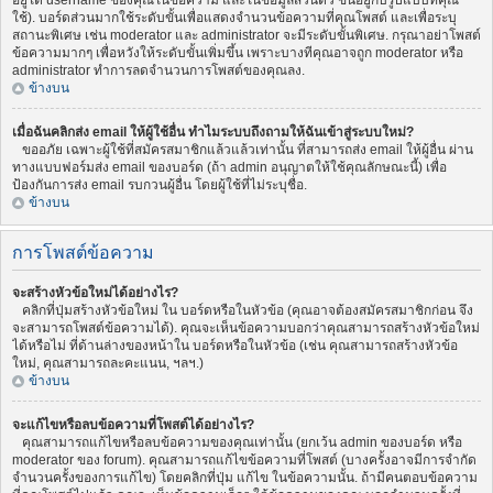
อยู่ใต้ username ของคุณในข้อความ และในข้อมูลส่วนตัว ขึ้นอยู่กับรูปแบบที่คุณ
ใช้). บอร์ดส่วนมากใช้ระดับขั้นเพื่อแสดงจำนวนข้อความที่คุณโพสต์ และเพื่อระบุ
สถานะพิเศษ เช่น moderator และ administrator จะมีระดับขั้นพิเศษ. กรุณาอย่าโพสต์
ข้อความมากๆ เพื่อหวังให้ระดับขั้นเพิ่มขึ้น เพราะบางทีคุณอาจถูก moderator หรือ
administrator ทำการลดจำนวนการโพสต์ของคุณลง.
ข้างบน
เมื่อฉันคลิกส่ง email ให้ผู้ใช้อื่น ทำไมระบบถึงถามให้ฉันเข้าสู่ระบบใหม่?
ขออภัย เฉพาะผู้ใช้ที่สมัครสมาชิกแล้วแล้วเท่านั้น ที่สามารถส่ง email ให้ผู้อื่น ผ่าน
ทางแบบฟอร์มส่ง email ของบอร์ด (ถ้า admin อนุญาตให้ใช้คุณลักษณะนี้) เพื่อ
ป้องกันการส่ง email รบกวนผู้อื่น โดยผู้ใช้ที่ไม่ระบุชื่อ.
ข้างบน
การโพสต์ข้อความ
จะสร้างหัวข้อใหม่ได้อย่างไร?
คลิกที่ปุ่มสร้างหัวข้อใหม่ ใน บอร์ดหรือในหัวข้อ (คุณอาจต้องสมัครสมาชิกก่อน จึง
จะสามารถโพสต์ข้อความได้). คุณจะเห็นข้อความบอกว่าคุณสามารถสร้างหัวข้อใหม่
ได้หรือไม่ ที่ด้านล่างของหน้าใน บอร์ดหรือในหัวข้อ (เช่น คุณสามารถสร้างหัวข้อ
ใหม่, คุณสามารถละคะแนน, ฯลฯ.)
ข้างบน
จะแก้ไขหรือลบข้อความที่โพสต์ได้อย่างไร?
คุณสามารถแก้ไขหรือลบข้อความของคุณเท่านั้น (ยกเว้น admin ของบอร์ด หรือ
moderator ของ forum). คุณสามารถแก้ไขข้อความที่โพสต์ (บางครั้งอาจมีการจำกัด
จำนวนครั้งของการแก้ไข) โดยคลิกที่ปุ่ม แก้ไข ในข้อความนั้น. ถ้ามีคนตอบข้อความ