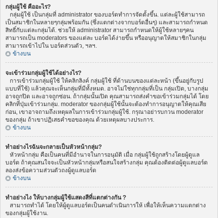
กลุ่มผู้ใช้ คืออะไร?
กลุ่มผู้ใช้ เป็นกลุ่มที่ administrator ของบอร์ดทำการจัดตั้งขึ้น. แต่ละผู้ใช้สามารถ
เป็นสมาชิกในหลายๆกลุ่มพร้อมกัน (ซึ่งแตกต่างจากบอร์ดอื่นๆ) และสามารถกำหนด
สิทธิ์กับแต่ละกลุ่มได้. ช่วยให้ administrator สามารถกำหนดให้ผู้ใช้หลายๆคน
สามารถเป็น moderators ของแต่ละ บอร์ดได้ง่ายขึ้น หรืออนุญาตให้สมาชิกในกลุ่ม
สามารถเข้าไปใน บอร์ดส่วนตัว, ฯลฯ.
ข้างบน
จะเข้าร่วมกลุ่มผู้ใช้ได้อย่างไร?
การเข้าร่วมกลุ่มผู้ใช้ ให้คลิกลิงค์ กลุ่มผู้ใช้ ที่ด้านบนของแต่ละหน้า (ขึ้นอยู่กับรูป
แบบที่ใช้) แล้วคุณจะเห็นกลุ่มที่มีทั้งหมด. อาจไม่ใช่ทุกกลุ่มที่เป็น กลุ่มเปิด, บางกลุ่ม
อาจถูกปิด และอาจถูกซ่อน. ถ้ากลุ่มนั้นเปิด คุณสามารถส่งคำขอเข้าร่วมกลุ่มได้ โดย
คลิกที่ปุ่มเข้าร่วมกลุ่ม. moderator ของกลุ่มผู้ใช้นั้นจะต้องทำการอนุญาตให้คุณเสีย
ก่อน, เขาอาจถามถึงเหตุผลในการเข้าร่วมกลุ่มผู้ใช้. กรุณาอย่ารบกวน moderator
ของกลุ่ม ถ้าเขาปฏิเสธคำขอของคุณ ด้วยเหตุผลบางประการ.
ข้างบน
ทำอย่างไรฉันจะกลายเป็นหัวหน้ากลุ่ม?
หัวหน้ากลุ่ม คือเป็นคนที่มีอำนาจในการอนุมัติ เมื่อ กลุ่มผู้ใช้ถูกสร้างโดยผู้ดูแล
บอร์ด ถ้าคุณสนใจจะเป็นหัวหน้ากลุ่มหรือสนใจสร้างกลุ่ม คุณต้องติดต่อผู้ดูแลบอร์ด
ลองส่งข้อความส่วนตัวถงผู้ดูแลบอร์ด
ข้างบน
ทำอย่างไง ให้บางกลุ่มผู้ใช้แสดงสีที่แตกต่างกัน ?
สามารถทำได้ โดยให้ผู้ดูแลบอร์ดเป็นคนดำเนินการให้ เพื่อให้เห็นความแตกต่าง
ของกลุ่มผู้ใช้งาน.