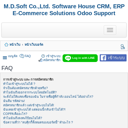
M.D.Soft Co.,Ltd. Software House CRM, ERP
E-Commerce Solutions Odoo Support
T
o
g
g
หน้าเว็บ
หน้าเว็บบอร์ด
l
นห
e
า
n
เมนูลัด
FAQ
เข้าสู่ระบบ
เข้าระบบ
Log in with LINE
a
สมัครสมาชิก
v
FAQ
i
g
a
การเข้าสู่ระบบ และ การสมัครสมาชิก
t
ทำไมเข้าสู่ระบบไม่ได้ ?
i
จำเป็นต้องสมัครสมาชิกด้วยหรือ?
o
ทำไมฉันถึงออกจากระบบโดยอัตโนมัติ?
n
จะสั่งไม่ให้แสดงชื่อของฉัน ในรายชื่อผู้ที่กำลัง ออนไลน์ ได้อย่างไร?
ฉันลืม รหัสผ่าน!
สมัครสมาชิกแล้ว แต่เข้าสู่ระบบไม่ได้!
ฉันเคยเข้าสู่ระบบได้ แต่ตอนนี้กลับเข้าไม่ได้?!
COPPA คืออะไร?
ทำไมฉันถึงลงทะเีบียนไม่ได้?
ข้อความที่ว่า “ลบคุีกกี้ทั้งหมดของบอร์ดนี้” ทำอะไร ?