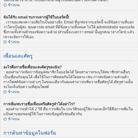
ของบอร์ด เขาสามารถป้องกันไม่ให้ผู้ใช้นั้นส่งข้อความส่วนตัวได้อีก.
ข้างบน
ฉันได้รับ email รบกวนจากผู้ใช้ในบอร์ดนี้!
เราขอแสดงความเสียใจเป็นอย่างยิ่ง. Email ที่ถูกส่งจากบอร์ดนี้ จะมีข้อความที่บอก
ว่าใครเป็นผู้ส่ง. คุณควรส่ง email ที่มีข้อความทั้งหมด ไปให้ administrator ของบอร์ด
ซึ่งรวมทั้งส่วนหัวของข้อความด้วย (ส่วนนี้จะบอกว่า email นั้นถูกส่งมาจากใคร) แล้ว
เขาจะจัดการให้เอง.
ข้างบน
เพื่อนและศัตรู
อะไรคือรายชื่อเพื่อนและศัตรูของฉัน?
คุณสามารถจัดการข้อมูลสมาชิกในบอร์ดได้ โดยสามารถระบุให้สมาชิกท่านอื่นๆ
เป็นเพื่อนกับคุณได้ เพื่อใช้ในการติดต่อกันได้โดยตรง เช่น การส่งข้อความส่วนตัว
การโพสต์ข้อความต่างๆ ในขณะเดียวกันคุณสามารถเพิ่มรายชื่อศัตรูได้ ศัตรูท่านนั้น
จะไม่เห็นข้อความที่คุณโพสต์
ข้างบน
การเพิ่ม/ลบรายชื่อเพื่อนหรือศัตรูทำได้อย่าไร?
คุณสามารถทำได้ 2 วิธี คือ การเพิ่มใน ประวัติของผู้ใช้งานและอีกวิธีคือการเพิ่มใน
แป้นควบคุมของผู้ใช้ ในการลบข้อมูลก็เช่นเดียวกัน
ข้างบน
การค้นหาข้อมูลในฟอรั่ม