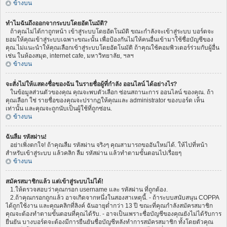
ข้างบน
ทำไมฉันถึงออกจากระบบโดยอัตโนมัติ?
ถ้าคุณไม่ได้กาถูกหน้า เข้าสู่ระบบโดยอัตโนมัติ ขณะกำลังจะเข้าสู่ระบบ บอร์ดจะ
ยอมให้คุณเข้าสู่ระบบเฉพาะขณะนั้น เพื่อป้องกันไม่ให้คนอื่นเข้ามาใช้ชื่อบัญชีของ
คุณ.ไม่แนะนำให้คุณเลือกเข้าสู่ระบบโดยอัตโนมัติ ถ้าคุณใช้คอมพิวเตอร์ร่วมกับผู้อื่น
เช่น ในห้องสมุด, internet cafe, มหาวิทยาลัย, ฯลฯ
ข้างบน
จะสั่งไม่ให้แสดงชื่อของฉัน ในรายชื่อผู้ที่กำลัง ออนไลน์ ได้อย่างไร?
ในข้อมูลส่วนตัวของคุณ คุณจะพบตัวเลือก ซ่อนสถานะการ ออนไลน์ ของคุณ. ถ้า
คุณเลือก ใช่ รายชื่อของคุณจะปรากฏให้คุณและ administrator ของบอร์ด เห็น
เท่านั้น และคุณจะถูกนับเป็นผู้ใช้ที่ถูกซ่อน.
ข้างบน
ฉันลืม รหัสผ่าน!
อย่าเพิ่งตกใจ! ถ้าคุณลืม รหัสผ่าน จริงๆ คุณสามารถขออันใหม่ได้. ให้ไปที่หน้า
สำหรับเข้าสู่ระบบ แล้วคลิก ลืม รหัสผ่าน แล้วทำตามขั้นตอนไปเรื่อยๆ
ข้างบน
สมัครสมาชิกแล้ว แต่เข้าสู่ระบบไม่ได้!
1.ให้ตรวจสอบว่าคุณกรอก username และ รหัสผ่าน ที่ถูกต้อง.
2.ถ้าคุณกรอกถูกแล้ว อาจเกิดจากหนึ่งในสองสาเหตุนี้. - ถ้าระบบสนับสนุน COPPA
ได้ถูกใช้งาน และคุณคลิกที่ลิงค์ ฉันอายุต่ำกว่า 13 ปี ขณะที่คุณกำลังสมัครสมาชิก
คุณจะต้องทำตามขั้นตอนที่คุณได้รับ. - อาจเป็นเพราะชื่อบัญชีของคุณยังไม่ได้รับการ
ยืนยัน บางบอร์ดจะต้องมีการยืนยันชื่อบัญชีหลังทำการสมัครสมาชิก ทั้งโดยตัวคุณ