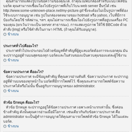
คุณสามารถแสดงรูปในข้อความของคุณได้. ถ้าคุณไม่พบกล่องสำหรับแนบไฟล์ขึ้น
บอร์ด คุณสามารถเชื่อมโยงไปยังรูปภาพที่เก็บไว้บน web server อื่นๆได้ เช่น
http://www.some-unknown-place.net/my-picture.gif ซึ่งจะต้องไม่เป็นรูปภาพที่ต้อง
ใช้ระบบการอนุญาต เช่น รูปในกล่องจดหมายของ hotmail หรือ yahoo, เว็บที่มีการ
ป้องกันโดยใช้ รหัสผ่าน, ฯลฯ. คุณไม่สามารถเชื่อมโยงไปยังรูปภาพที่อยู่บนเครื่อง PC
ของคุณ (ยกเว้นว่าจะเป็น server สาธารณะ). การแสดงรูปภาพ ให้ใช้ BBCode ด้วย
คำสั่ง [img] หรือใช้คำสั่งในภาษา HTML (ถ้าคุณได้รับอนุญาต).
ข้างบน
ประกาศทั่วไปคืออะไร?
ประกาศทั่วไปจะประกอบไปด้วยข้อมูลที่สำคัญที่ผู้ดูแลบอร์ดต้องการจะบอกคุณ มัน
จะปรากฏอยู่ด้านบนสุดของทุก บอร์ดและในส่วนของแป้นควบคุมของแต่ละผู้ใช้งาน
ข้างบน
ข้อความประกาศ คืออะไร?
ข้อความประกาศ จะมีข้อมูลสำคัญ ที่คุณควรอ่านทันที. ข้อความประกาศ จะปรากฏ
อยู่ที่ด้านบนของทุกหน้าใน บอร์ดที่มีการโพสต์ไว้. ซึ่งคุณจะสามารถโพสต์ข้อความ
ประกาศได้หรือไม่นั้น ขึ้นอยู่กับการอนุญาตของ administrator.
ข้างบน
หัวข้อ ปักหมุด คืออะไร?
หัวข้อ ปักหมุด จะปรากฏอยู่ใต้ข้อความประกาศ เฉพาะหน้าแรกเท่านั้น. ซึ่งค่อน
ข้างสำคัญ ดังนั้นคุณควรอ่านเมื่อมีโอกาส. เช่นเดียวกันกับข้อความประกาศ คือ
administrator จะเป็นผู้ทำการอนุญาตให้คุณสามารถโพสต์หัวข้อ ปักหมุด ได้ในแต่ละ
บอร์ด.
ข้างบน