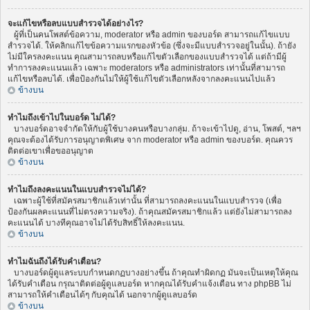
จะแก้ไขหรือลบแบบสำรวจได้อย่างไร?
ผู้ที่เป็นคนโพสต์ข้อความ, moderator หรือ admin ของบอร์ด สามารถแก้ไขแบบ
สำรวจได้. ให้คลิกแก้ไขข้อความแรกของหัวข้อ (ซึ่งจะมีแบบสำรวจอยู่ในนั้น). ถ้ายัง
ไม่มีใครลงคะแนน คุณสามารถลบหรือแก้ไขตัวเลือกของแบบสำรวจได้ แต่ถ้ามีผู้
ทำการลงคะแนนแล้ว เฉพาะ moderators หรือ administrators เท่านั้นที่สามารถ
แก้ไขหรือลบได้. เพื่อป้องกันไม่ให้ผู้ใช้แก้ไขตัวเลือกหลังจากลงคะแนนไปแล้ว
ข้างบน
ทำไมถึงเข้าไปในบอร์ด ไม่ได้?
บางบอร์ดอาจจำกัดให้กับผู้ใช้บางคนหรือบางกลุ่ม. ถ้าจะเข้าไปดู, อ่าน, โพสต์, ฯลฯ
คุณจะต้องได้รับการอนุญาตพิเศษ จาก moderator หรือ admin ของบอร์ด. คุณควร
ติดต่อเขาเพื่อขออนุญาต
ข้างบน
ทำไมถึงลงคะแนนในแบบสำรวจไม่ได้?
เฉพาะผู้ใช้ที่สมัครสมาชิกแล้วเท่านั้น ที่สามารถลงคะแนนในแบบสำรวจ (เพื่อ
ป้องกันผลคะแนนที่ไม่ตรงความจริง). ถ้าคุณสมัครสมาชิกแล้ว แต่ยังไม่สามารถลง
คะแนนได้ บางทีคุณอาจไม่ได้รับสิทธิ์ให้ลงคะแนน.
ข้างบน
ทำไมฉันถึงได้รับคำเตือน?
บางบอร์ดผู้ดูแลระบบกำหนดกฏบางอย่างขึ้น ถ้าคุณทำผิดกฏ มันจะเป็นเหตุให้คุณ
ได้รับคำเตือน กรุณาติดต่อผู้ดูแลบอร์ด หากคุณได้รับคำแจ้งเตือน ทาง phpBB ไม่
สามารถให้คำเตือนได้ๆ กับคุณได้ นอกจากผู้ดูแลบอร์ด
ข้างบน