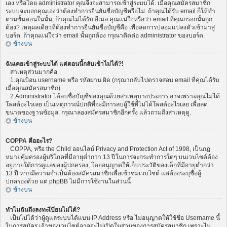
เอง หรือโดย administrator คุณจึงจะสามารถเข้าสู่ระบบได้. เมื่อคุณสมัครสมาชิก
ระบบจะบอกคุณเองว่าต้องทำการยืนยันชื่อบัญชีหรือไม่. ถ้าคุณได้รับ email ก็ให้ทำ
ตามขั้นตอนในนั้น, ถ้าคุณไม่ได้รับ อีเมล คุณแน่ใจหรือว่า email ที่คุณกรอกนั้นถูก
ต้อง? เหตุผลเดียวที่ต้องทำการยืนยันชื่อบัญชีคือ เพื่อลดการปลอมแปลงตัวเข้ามาสู่
บอร์ด. ถ้าคุณแน่ใจว่า email นั้นถูกต้อง กรุณาติดต่อ administrator ของบอร์ด.
ข้างบน
ฉันเคยเข้าสู่ระบบได้ แต่ตอนนี้กลับเข้าไม่ได้?!
สาเหตุส่วนมากคือ
1.คุณป้อน username หรือ รหัสผ่าน ผิด (กรุณากลับไปตรวจสอบ email ที่คุณได้รับ
เมื่อคุณสมัครสมาชิก)
2.Administrator ได้ลบชื่อบัญชีของคุณด้วยสาเหตุบางประการ อาจเพราะคุณไม่ได้
โพสต์อะไรเลย เป็นเหตุการณ์ปกติที่จะมีการลบผู้ใช้ที่ไม่ได้โพสต์อะไรเลย เพื่อลด
ขนาดของฐานข้อมูล. กรุณาลองสมัครสมาชิกอีกครั้ง แล้วถามถึงสาเหตุดู.
ข้างบน
COPPA คืออะไร?
COPPA, หรือ the Child ออนไลน์ Privacy and Protection Act of 1998, เป็นกฏ
หมายคุ้มครองผู้บริโภคที่มีอายุต่ำกว่า 13 ปีในการจะกระทำการใดๆ บนเวบไซต์ต้อง
อยู่ภายใต้การดูแลของผู้ปกครอง, โดยอนุญาตให้เก็บประวัติของเด็กที่มีอายุต่ำกว่า
13 ปี หากมีความจำเป็นต้องสมัครสมาชิกเพื่อเข้าชมเวบไซต์ แต่ต้องระบุชื่อผู้
ปกครองด้วย แต่ phpBB ไม่มีการใช้งานในส่วนนี้
ข้างบน
ทำไมฉันถึงลงทะเีบียนไม่ได้?
เป็นไปได้ว่าผู้ดูแลระบบได้แบน IP Address หรือ ไม่อนุญาตให้ใช้ชื่อ Username นี้
ในการสมัคร เจ้าของเวบไซต์อาจจะไม่เปิดในส่วนของการสมัครสมาชิก เพราะไม่