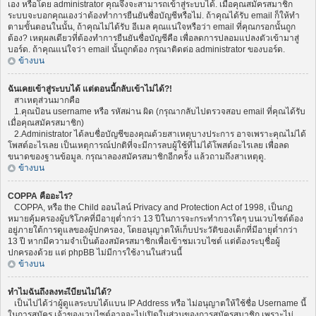
เอง หรือโดย administrator คุณจึงจะสามารถเข้าสู่ระบบได้. เมื่อคุณสมัครสมาชิก
ระบบจะบอกคุณเองว่าต้องทำการยืนยันชื่อบัญชีหรือไม่. ถ้าคุณได้รับ email ก็ให้ทำ
ตามขั้นตอนในนั้น, ถ้าคุณไม่ได้รับ อีเมล คุณแน่ใจหรือว่า email ที่คุณกรอกนั้นถูก
ต้อง? เหตุผลเดียวที่ต้องทำการยืนยันชื่อบัญชีคือ เพื่อลดการปลอมแปลงตัวเข้ามาสู่
บอร์ด. ถ้าคุณแน่ใจว่า email นั้นถูกต้อง กรุณาติดต่อ administrator ของบอร์ด.
ข้างบน
ฉันเคยเข้าสู่ระบบได้ แต่ตอนนี้กลับเข้าไม่ได้?!
สาเหตุส่วนมากคือ
1.คุณป้อน username หรือ รหัสผ่าน ผิด (กรุณากลับไปตรวจสอบ email ที่คุณได้รับ
เมื่อคุณสมัครสมาชิก)
2.Administrator ได้ลบชื่อบัญชีของคุณด้วยสาเหตุบางประการ อาจเพราะคุณไม่ได้
โพสต์อะไรเลย เป็นเหตุการณ์ปกติที่จะมีการลบผู้ใช้ที่ไม่ได้โพสต์อะไรเลย เพื่อลด
ขนาดของฐานข้อมูล. กรุณาลองสมัครสมาชิกอีกครั้ง แล้วถามถึงสาเหตุดู.
ข้างบน
COPPA คืออะไร?
COPPA, หรือ the Child ออนไลน์ Privacy and Protection Act of 1998, เป็นกฏ
หมายคุ้มครองผู้บริโภคที่มีอายุต่ำกว่า 13 ปีในการจะกระทำการใดๆ บนเวบไซต์ต้อง
อยู่ภายใต้การดูแลของผู้ปกครอง, โดยอนุญาตให้เก็บประวัติของเด็กที่มีอายุต่ำกว่า
13 ปี หากมีความจำเป็นต้องสมัครสมาชิกเพื่อเข้าชมเวบไซต์ แต่ต้องระบุชื่อผู้
ปกครองด้วย แต่ phpBB ไม่มีการใช้งานในส่วนนี้
ข้างบน
ทำไมฉันถึงลงทะเีบียนไม่ได้?
เป็นไปได้ว่าผู้ดูแลระบบได้แบน IP Address หรือ ไม่อนุญาตให้ใช้ชื่อ Username นี้
ในการสมัคร เจ้าของเวบไซต์อาจจะไม่เปิดในส่วนของการสมัครสมาชิก เพราะไม่