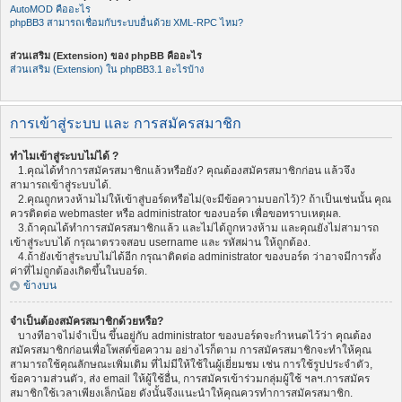
AutoMOD คืออะไร
phpBB3 สามารถเชื่อมกับระบบอื่นด้วย XML-RPC ไหม?
ส่วนเสริม (Extension) ของ phpBB คืออะไร
ส่วนเสริม (Extension) ใน phpBB3.1 อะไรบ้าง
การเข้าสู่ระบบ และ การสมัครสมาชิก
ทำไมเข้าสู่ระบบไม่ได้ ?
1.คุณได้ทำการสมัครสมาชิกแล้วหรือยัง? คุณต้องสมัครสมาชิกก่อน แล้วจึง
สามารถเข้าสู่ระบบได้.
2.คุณถูกหวงห้ามไม่ให้เข้าสู่บอร์ดหรือไม่(จะมีข้อความบอกไว้)? ถ้าเป็นเช่นนั้น คุณ
ควรติดต่อ webmaster หรือ administrator ของบอร์ด เพื่อขอทราบเหตุผล.
3.ถ้าคุณได้ทำการสมัครสมาชิกแล้ว และไม่ได้ถูกหวงห้าม และคุณยังไม่สามารถ
เข้าสู่ระบบได้ กรุณาตรวจสอบ username และ รหัสผ่าน ให้ถูกต้อง.
4.ถ้ายังเข้าสู่ระบบไม่ได้อีก กรุณาติดต่อ administrator ของบอร์ด ว่าอาจมีการตั้ง
ค่าที่ไม่ถูกต้องเกิดขึ้นในบอร์ด.
ข้างบน
จำเป็นต้องสมัครสมาชิกด้วยหรือ?
บางทีอาจไม่จำเป็น ขึ้นอยู่กับ administrator ของบอร์ดจะกำหนดไว้ว่า คุณต้อง
สมัครสมาชิกก่อนเพื่อโพสต์ข้อความ อย่างไรก็ตาม การสมัครสมาชิกจะทำให้คุณ
สามารถใช้คุณลักษณะเพิ่มเติม ที่ไม่มีให้ใช้ในผู้เยี่ยมชม เช่น การใช้รูปประจำตัว,
ข้อความส่วนตัว, ส่ง email ให้ผู้ใช้อื่น, การสมัครเข้าร่วมกลุ่มผู้ใช้ ฯลฯ.การสมัคร
สมาชิกใช้เวลาเพียงเล็กน้อย ดังนั้นจึงแนะนำให้คุณควรทำการสมัครสมาชิก.