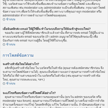
อยู่ใต้ username ของคุณในข้อความ และในข้อมูลส่วนตัว ขึ้นอยู่กับรูปแบบที่คุณ
ใช้). บอร์ดส่วนมากใช้ระดับขั้นเพื่อแสดงจำนวนข้อความที่คุณโพสต์ และเพื่อระบุ
สถานะพิเศษ เช่น moderator และ administrator จะมีระดับขั้นพิเศษ. กรุณาอย่าโพสต์
ข้อความมากๆ เพื่อหวังให้ระดับขั้นเพิ่มขึ้น เพราะบางทีคุณอาจถูก moderator หรือ
administrator ทำการลดจำนวนการโพสต์ของคุณลง.
ข้างบน
เมื่อฉันคลิกส่ง email ให้ผู้ใช้อื่น ทำไมระบบถึงถามให้ฉันเข้าสู่ระบบใหม่?
ขออภัย เฉพาะผู้ใช้ที่สมัครสมาชิกแล้วแล้วเท่านั้น ที่สามารถส่ง email ให้ผู้อื่น ผ่าน
ทางแบบฟอร์มส่ง email ของบอร์ด (ถ้า admin อนุญาตให้ใช้คุณลักษณะนี้) เพื่อ
ป้องกันการส่ง email รบกวนผู้อื่น โดยผู้ใช้ที่ไม่ระบุชื่อ.
ข้างบน
การโพสต์ข้อความ
จะสร้างหัวข้อใหม่ได้อย่างไร?
คลิกที่ปุ่มสร้างหัวข้อใหม่ ใน บอร์ดหรือในหัวข้อ (คุณอาจต้องสมัครสมาชิกก่อน จึง
จะสามารถโพสต์ข้อความได้). คุณจะเห็นข้อความบอกว่าคุณสามารถสร้างหัวข้อใหม่
ได้หรือไม่ ที่ด้านล่างของหน้าใน บอร์ดหรือในหัวข้อ (เช่น คุณสามารถสร้างหัวข้อ
ใหม่, คุณสามารถละคะแนน, ฯลฯ.)
ข้างบน
จะแก้ไขหรือลบข้อความที่โพสต์ได้อย่างไร?
คุณสามารถแก้ไขหรือลบข้อความของคุณเท่านั้น (ยกเว้น admin ของบอร์ด หรือ
moderator ของ forum). คุณสามารถแก้ไขข้อความที่โพสต์ (บางครั้งอาจมีการจำกัด
จำนวนครั้งของการแก้ไข) โดยคลิกที่ปุ่ม แก้ไข ในข้อความนั้น. ถ้ามีคนตอบข้อความ