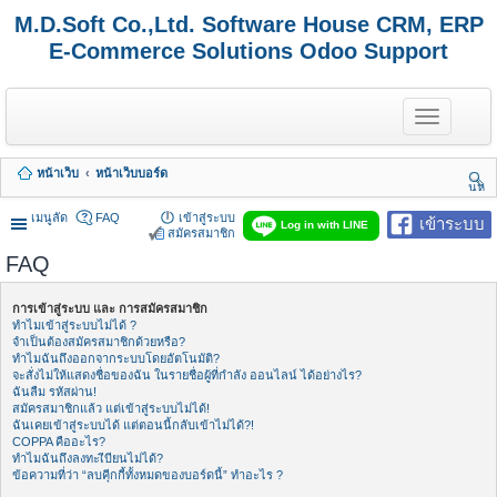
M.D.Soft Co.,Ltd. Software House CRM, ERP
E-Commerce Solutions Odoo Support
T
o
g
g
หน้าเว็บ
หน้าเว็บบอร์ด
l
นห
e
า
n
เมนูลัด
FAQ
เข้าสู่ระบบ
เข้าระบบ
Log in with LINE
a
สมัครสมาชิก
v
FAQ
i
g
a
การเข้าสู่ระบบ และ การสมัครสมาชิก
t
ทำไมเข้าสู่ระบบไม่ได้ ?
i
จำเป็นต้องสมัครสมาชิกด้วยหรือ?
o
ทำไมฉันถึงออกจากระบบโดยอัตโนมัติ?
n
จะสั่งไม่ให้แสดงชื่อของฉัน ในรายชื่อผู้ที่กำลัง ออนไลน์ ได้อย่างไร?
ฉันลืม รหัสผ่าน!
สมัครสมาชิกแล้ว แต่เข้าสู่ระบบไม่ได้!
ฉันเคยเข้าสู่ระบบได้ แต่ตอนนี้กลับเข้าไม่ได้?!
COPPA คืออะไร?
ทำไมฉันถึงลงทะเีบียนไม่ได้?
ข้อความที่ว่า “ลบคุีกกี้ทั้งหมดของบอร์ดนี้” ทำอะไร ?