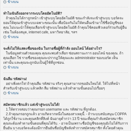
ข้างบน
ทำไมฉันถึงออกจากระบบโดยอัตโนมัติ?
ถ้าคุณไม่ได้กาถูกหน้า เข้าสู่ระบบโดยอัตโนมัติ ขณะกำลังจะเข้าสู่ระบบ บอร์ดจะ
ยอมให้คุณเข้าสู่ระบบเฉพาะขณะนั้น เพื่อป้องกันไม่ให้คนอื่นเข้ามาใช้ชื่อบัญชีของ
คุณ.ไม่แนะนำให้คุณเลือกเข้าสู่ระบบโดยอัตโนมัติ ถ้าคุณใช้คอมพิวเตอร์ร่วมกับผู้อื่น
เช่น ในห้องสมุด, internet cafe, มหาวิทยาลัย, ฯลฯ
ข้างบน
จะสั่งไม่ให้แสดงชื่อของฉัน ในรายชื่อผู้ที่กำลัง ออนไลน์ ได้อย่างไร?
ในข้อมูลส่วนตัวของคุณ คุณจะพบตัวเลือก ซ่อนสถานะการ ออนไลน์ ของคุณ. ถ้า
คุณเลือก ใช่ รายชื่อของคุณจะปรากฏให้คุณและ administrator ของบอร์ด เห็น
เท่านั้น และคุณจะถูกนับเป็นผู้ใช้ที่ถูกซ่อน.
ข้างบน
ฉันลืม รหัสผ่าน!
อย่าเพิ่งตกใจ! ถ้าคุณลืม รหัสผ่าน จริงๆ คุณสามารถขออันใหม่ได้. ให้ไปที่หน้า
สำหรับเข้าสู่ระบบ แล้วคลิก ลืม รหัสผ่าน แล้วทำตามขั้นตอนไปเรื่อยๆ
ข้างบน
สมัครสมาชิกแล้ว แต่เข้าสู่ระบบไม่ได้!
1.ให้ตรวจสอบว่าคุณกรอก username และ รหัสผ่าน ที่ถูกต้อง.
2.ถ้าคุณกรอกถูกแล้ว อาจเกิดจากหนึ่งในสองสาเหตุนี้. - ถ้าระบบสนับสนุน COPPA
ได้ถูกใช้งาน และคุณคลิกที่ลิงค์ ฉันอายุต่ำกว่า 13 ปี ขณะที่คุณกำลังสมัครสมาชิก
คุณจะต้องทำตามขั้นตอนที่คุณได้รับ. - อาจเป็นเพราะชื่อบัญชีของคุณยังไม่ได้รับการ
ยืนยัน บางบอร์ดจะต้องมีการยืนยันชื่อบัญชีหลังทำการสมัครสมาชิก ทั้งโดยตัวคุณ