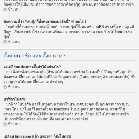
ต้องการให้ผู้เยี่ยมชมทำการสมัคร กรุณาติดต่อผู็ดูแลระบบหากต้องการสมัครสมาชิก
ข้างบน
ข้อความที่ว่า “ลบคุีกกี้ทั้งหมดของบอร์ดนี้” ทำอะไร ?
“ลบคุีกกี้ทั้งหมดของบอร์ดนี้” จะทำการลบคุ๊กกี๊ทั้งหมดที่ phpBB สร้างขึ้น หากคุณมี
ปัญหาเรื่องการเข้าใช้งานระบบหรือออกจากระบบ อาจสามารถแก้ไขได้โดยการลบ
คุ๊กกี้
ข้างบน
ตั้งค่าสมาชิก และ ตั้งค่าต่าง ๆ
จะเปลี่ยนแปลงการตั้งค่าได้อย่างไร?
การตั้งค่าทั้งหมดของคุณ (ถ้าคุณได้สมัครสมาชิกแล้ว) จะเก็บไว้ในฐานข้อมูล. ถ้า
ต้องการเปลี่ยนแปลง ให้คลิกที่ลิงค์ ข้อมูลส่วนตัว (โดยมากจะอยู่ด้านบนของหน้า). ซึ่ง
จะอนุญาตให้คุณเปลี่ยนแปลงค่าต่างๆ
ข้างบน
นาฬิกาไม่ตรง!
นาฬิกาในบอร์ด อาจไม่ตรงกับนาฬิกาในประเทศของคุณ ซึ่งคุณควรทำการปรับ
เวลา โดยเข้าไปแก้ไขการตั้งค่า timezone ในข้อมูลส่วนตัวของคุณ. การแก้ไข
timezone จะใช้ได้กับผู้ใช้ที่สมัครสมาชิกแล้วเท่านั้น ถ้าคุณยังไม่ได้สมัครสมาชิก
เป็นการดีที่คุณควรจะทำ ก่อนที่คุณจะคำนวณเวลาผิด!
ข้างบน
เปลี่ยน timezone แล้ว แต่เวลา ก็ยังไม่ตรง!