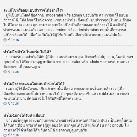
จะแก้ไขหรือลบแบบสำรวจได้อย่างไร?
ผู้ที่เป็นคนโพสต์ข้อความ, moderator หรือ admin ของบอร์ด สามารถแก้ไขแบบ
สำรวจได้. ให้คลิกแก้ไขข้อความแรกของหัวข้อ (ซึ่งจะมีแบบสำรวจอยู่ในนั้น). ถ้ายัง
ไม่มีใครลงคะแนน คุณสามารถลบหรือแก้ไขตัวเลือกของแบบสำรวจได้ แต่ถ้ามีผู้
ทำการลงคะแนนแล้ว เฉพาะ moderators หรือ administrators เท่านั้นที่สามารถ
แก้ไขหรือลบได้. เพื่อป้องกันไม่ให้ผู้ใช้แก้ไขตัวเลือกหลังจากลงคะแนนไปแล้ว
ข้างบน
ทำไมถึงเข้าไปในบอร์ด ไม่ได้?
บางบอร์ดอาจจำกัดให้กับผู้ใช้บางคนหรือบางกลุ่ม. ถ้าจะเข้าไปดู, อ่าน, โพสต์, ฯลฯ
คุณจะต้องได้รับการอนุญาตพิเศษ จาก moderator หรือ admin ของบอร์ด. คุณควร
ติดต่อเขาเพื่อขออนุญาต
ข้างบน
ทำไมถึงลงคะแนนในแบบสำรวจไม่ได้?
เฉพาะผู้ใช้ที่สมัครสมาชิกแล้วเท่านั้น ที่สามารถลงคะแนนในแบบสำรวจ (เพื่อ
ป้องกันผลคะแนนที่ไม่ตรงความจริง). ถ้าคุณสมัครสมาชิกแล้ว แต่ยังไม่สามารถลง
คะแนนได้ บางทีคุณอาจไม่ได้รับสิทธิ์ให้ลงคะแนน.
ข้างบน
ทำไมฉันถึงได้รับคำเตือน?
บางบอร์ดผู้ดูแลระบบกำหนดกฏบางอย่างขึ้น ถ้าคุณทำผิดกฏ มันจะเป็นเหตุให้คุณ
ได้รับคำเตือน กรุณาติดต่อผู้ดูแลบอร์ด หากคุณได้รับคำแจ้งเตือน ทาง phpBB ไม่
สามารถให้คำเตือนได้ๆ กับคุณได้ นอกจากผู้ดูแลบอร์ด
ข้างบน