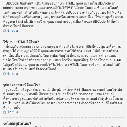
BBCode คือส่วนเพิ่มเติมพิเศษของภาษา HTML. คุณสามารถใช้ BBCode ถ้า
administrator อนุญาต (คุณสามารถสั่งไม่ให้ใช้ BBCode ในแต่ละข้อความโพสต์
ได้ที่แบบฟอร์มสำหรับพิมพ์ข้อความโพสต์). BBCode จะคล้ายกับรูปแบบ HTML คือ
คำสั่งจะอยู่ในเครื่องหมาย [ และ ] แทนเครื่องหมาย < และ> ซึ่งจะใช้ควบคุมข้อความ
ที่อยู่ระหว่างคำสั่งเปิดและปิด. คุณมารถอ่านข้อมูลเพิ่มเติมของ BBCode ได้ที่หน้า
สำหรับโพสต์ข้อความ.
ข้างบน
ใช้ภาษา HTML ได้ไหม?
ขึ้นอยู่กับ administrator ว่าจะอนุญาตด้วยหรือไม่ ซึ่งเขามีสิทธิ์ควบคุมได้ทั้งหมด.
ถ้าคุณได้รับอนุญาตให้ใช้ คุณจะพบว่าสามารถใช้คำสั่ง HTML ได้เพียงบางคำสั่ง
เท่านั้น. เพื่อ ความปลอดภัย ในการป้องกันผู้ใช้ ที่พยายามรบกวนการทำงานของ
บอร์ด โดยใช้คำสั่งที่อาจทำลายรูปแบบหรือสร้างปัญหาอื่นๆ. ถ้าการใช้ภาษา HTML
ได้ถูกเปิดใช้งาน คุณสามารถสั่งให้ไม่ใช้ภาษา HTML ในแต่ละข้อความโพสต์ ได้ที่
แบบฟอร์มสำหรับพิมพ์ข้อความโพสต์.
ข้างบน
รูปแสดงอารมณ์คืออะไร?
รูปรอยยิ้ม หรือรูปแสดงอารมณ์ เป็นรูปภาพเล็กๆ ที่ใช้เพื่อแสดงอารมณ์ โดยใช้รหัส
พิเศษสั้นๆเช่น :) หมายถึงมีความสุข, :( หมายถึงเศร้า. รายการรูปแสดงอารมณ์
ทั้งหมดจะอยู่ในแบบฟอร์มสำหรับพิมพ์ข้อความโพสต์. พยายามอย่าใช้รูปรอยยิ้มมาก
เกินไป เพราะจะทำให้อ่านได้ยาก และ moderator อาจทำการพิจารณาแก้ไขหรือลบ
ข้อความนั้น
ข้างบน
จะโพสต์รูปได้ไหม?