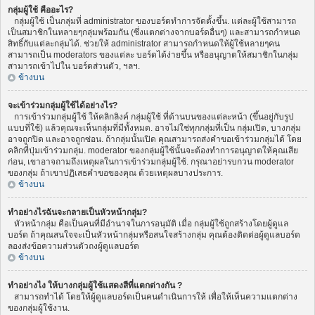
กลุ่มผู้ใช้ คืออะไร?
กลุ่มผู้ใช้ เป็นกลุ่มที่ administrator ของบอร์ดทำการจัดตั้งขึ้น. แต่ละผู้ใช้สามารถ
เป็นสมาชิกในหลายๆกลุ่มพร้อมกัน (ซึ่งแตกต่างจากบอร์ดอื่นๆ) และสามารถกำหนด
สิทธิ์กับแต่ละกลุ่มได้. ช่วยให้ administrator สามารถกำหนดให้ผู้ใช้หลายๆคน
สามารถเป็น moderators ของแต่ละ บอร์ดได้ง่ายขึ้น หรืออนุญาตให้สมาชิกในกลุ่ม
สามารถเข้าไปใน บอร์ดส่วนตัว, ฯลฯ.
ข้างบน
จะเข้าร่วมกลุ่มผู้ใช้ได้อย่างไร?
การเข้าร่วมกลุ่มผู้ใช้ ให้คลิกลิงค์ กลุ่มผู้ใช้ ที่ด้านบนของแต่ละหน้า (ขึ้นอยู่กับรูป
แบบที่ใช้) แล้วคุณจะเห็นกลุ่มที่มีทั้งหมด. อาจไม่ใช่ทุกกลุ่มที่เป็น กลุ่มเปิด, บางกลุ่ม
อาจถูกปิด และอาจถูกซ่อน. ถ้ากลุ่มนั้นเปิด คุณสามารถส่งคำขอเข้าร่วมกลุ่มได้ โดย
คลิกที่ปุ่มเข้าร่วมกลุ่ม. moderator ของกลุ่มผู้ใช้นั้นจะต้องทำการอนุญาตให้คุณเสีย
ก่อน, เขาอาจถามถึงเหตุผลในการเข้าร่วมกลุ่มผู้ใช้. กรุณาอย่ารบกวน moderator
ของกลุ่ม ถ้าเขาปฏิเสธคำขอของคุณ ด้วยเหตุผลบางประการ.
ข้างบน
ทำอย่างไรฉันจะกลายเป็นหัวหน้ากลุ่ม?
หัวหน้ากลุ่ม คือเป็นคนที่มีอำนาจในการอนุมัติ เมื่อ กลุ่มผู้ใช้ถูกสร้างโดยผู้ดูแล
บอร์ด ถ้าคุณสนใจจะเป็นหัวหน้ากลุ่มหรือสนใจสร้างกลุ่ม คุณต้องติดต่อผู้ดูแลบอร์ด
ลองส่งข้อความส่วนตัวถงผู้ดูแลบอร์ด
ข้างบน
ทำอย่างไง ให้บางกลุ่มผู้ใช้แสดงสีที่แตกต่างกัน ?
สามารถทำได้ โดยให้ผู้ดูแลบอร์ดเป็นคนดำเนินการให้ เพื่อให้เห็นความแตกต่าง
ของกลุ่มผู้ใช้งาน.