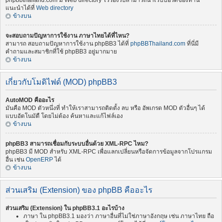
phpbbthailand.com มี Web directory ไว้รองรับสามารถนำเว็บบอร์ดของท่าน
แนะนำได้ที่
Web directory
ข้างบน
จะสอบถามปัญหาการใช้งาน ภาษาไทยได้ที่ไหน?
สามารถ สอบถามปัญหาการใช้งาน phpBB3 ได้ที่
phpBBThailand.com
ที่นี่มี
คำถามและสมาชิกที่ใช้ phpBB3 อยู่มากมาย
ข้างบน
เกี่ยวกับโมดิไฟด์ (MOD) phpBB3
AutoMOD คืออะไร
มันคือ MOD ตัวหนึ่งที่ ทำให้เราสามารถติดตั้ง ลบ หรือ อัพเกรด MOD ตัวอื่นๆ ได้
แบบอัตโนมัตื โดยไม่ต้อง ค้นหาและแก้ไฟล์เอง
ข้างบน
phpBB3 สามารถเชื่อมกับระบบอื่นด้วย XML-RPC ไหม?
phpBB3 มี MOD สำหรับ XML-RPC เพื่อแลกเปลี่ยนหรือจัดการข้อมูลจากโปรแกรม
อื่น เช่น
OpenERP
ได้
ข้างบน
ส่วนเสริม (Extension) ของ phpBB คืออะไร
ส่วนเสริม (Extension) ใน phpBB3.1 อะไรบ้าง
ภาษา ใน phpBB3.1 มองว่า ภาษาอื่นที่ไม่ใช่ภาษาอังกฤษ เช่น ภาษาไทย ถือ