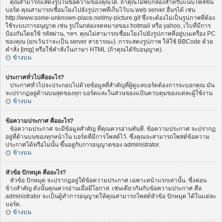
คุณสามารถแสดงรูปในข้อความของคุณได้. ถ้าคุณไม่พบกล่องสำหรับแนบไฟล์ขึ้น
บอร์ด คุณสามารถเชื่อมโยงไปยังรูปภาพที่เก็บไว้บน web server อื่นๆได้ เช่น
http://www.some-unknown-place.net/my-picture.gif ซึ่งจะต้องไม่เป็นรูปภาพที่ต้อง
ใช้ระบบการอนุญาต เช่น รูปในกล่องจดหมายของ hotmail หรือ yahoo, เว็บที่มีการ
ป้องกันโดยใช้ รหัสผ่าน, ฯลฯ. คุณไม่สามารถเชื่อมโยงไปยังรูปภาพที่อยู่บนเครื่อง PC
ของคุณ (ยกเว้นว่าจะเป็น server สาธารณะ). การแสดงรูปภาพ ให้ใช้ BBCode ด้วย
คำสั่ง [img] หรือใช้คำสั่งในภาษา HTML (ถ้าคุณได้รับอนุญาต).
ข้างบน
ประกาศทั่วไปคืออะไร?
ประกาศทั่วไปจะประกอบไปด้วยข้อมูลที่สำคัญที่ผู้ดูแลบอร์ดต้องการจะบอกคุณ มัน
จะปรากฏอยู่ด้านบนสุดของทุก บอร์ดและในส่วนของแป้นควบคุมของแต่ละผู้ใช้งาน
ข้างบน
ข้อความประกาศ คืออะไร?
ข้อความประกาศ จะมีข้อมูลสำคัญ ที่คุณควรอ่านทันที. ข้อความประกาศ จะปรากฏ
อยู่ที่ด้านบนของทุกหน้าใน บอร์ดที่มีการโพสต์ไว้. ซึ่งคุณจะสามารถโพสต์ข้อความ
ประกาศได้หรือไม่นั้น ขึ้นอยู่กับการอนุญาตของ administrator.
ข้างบน
หัวข้อ ปักหมุด คืออะไร?
หัวข้อ ปักหมุด จะปรากฏอยู่ใต้ข้อความประกาศ เฉพาะหน้าแรกเท่านั้น. ซึ่งค่อน
ข้างสำคัญ ดังนั้นคุณควรอ่านเมื่อมีโอกาส. เช่นเดียวกันกับข้อความประกาศ คือ
administrator จะเป็นผู้ทำการอนุญาตให้คุณสามารถโพสต์หัวข้อ ปักหมุด ได้ในแต่ละ
บอร์ด.
ข้างบน