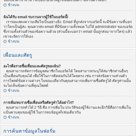
ของบอร์ด เขาสามารถป้องกันไม่ให้ผู้ใช้นั้นส่งข้อความส่วนตัวได้อีก.
ข้างบน
ฉันได้รับ email รบกวนจากผู้ใช้ในบอร์ดนี้!
เราขอแสดงความเสียใจเป็นอย่างยิ่ง. Email ที่ถูกส่งจากบอร์ดนี้ จะมีข้อความที่บอก
ว่าใครเป็นผู้ส่ง. คุณควรส่ง email ที่มีข้อความทั้งหมด ไปให้ administrator ของบอร์ด
ซึ่งรวมทั้งส่วนหัวของข้อความด้วย (ส่วนนี้จะบอกว่า email นั้นถูกส่งมาจากใคร) แล้ว
เขาจะจัดการให้เอง.
ข้างบน
เพื่อนและศัตรู
อะไรคือรายชื่อเพื่อนและศัตรูของฉัน?
คุณสามารถจัดการข้อมูลสมาชิกในบอร์ดได้ โดยสามารถระบุให้สมาชิกท่านอื่นๆ
เป็นเพื่อนกับคุณได้ เพื่อใช้ในการติดต่อกันได้โดยตรง เช่น การส่งข้อความส่วนตัว
การโพสต์ข้อความต่างๆ ในขณะเดียวกันคุณสามารถเพิ่มรายชื่อศัตรูได้ ศัตรูท่านนั้น
จะไม่เห็นข้อความที่คุณโพสต์
ข้างบน
การเพิ่ม/ลบรายชื่อเพื่อนหรือศัตรูทำได้อย่าไร?
คุณสามารถทำได้ 2 วิธี คือ การเพิ่มใน ประวัติของผู้ใช้งานและอีกวิธีคือการเพิ่มใน
แป้นควบคุมของผู้ใช้ ในการลบข้อมูลก็เช่นเดียวกัน
ข้างบน
การค้นหาข้อมูลในฟอรั่ม