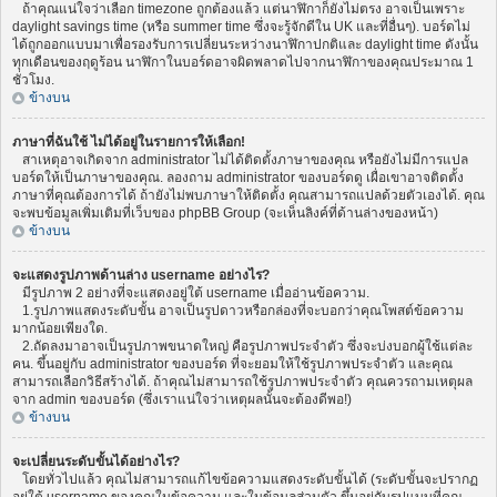
ถ้าคุณแน่ใจว่าเลือก timezone ถูกต้องแล้ว แต่นาฬิกาก็ยังไม่ตรง อาจเป็นเพราะ
daylight savings time (หรือ summer time ซึ่งจะรู้จักดีใน UK และที่อื่นๆ). บอร์ดไม่
ได้ถูกออกแบบมาเพื่อรองรับการเปลี่ยนระหว่างนาฬิกาปกติและ daylight time ดังนั้น
ทุกเดือนของฤดูร้อน นาฬิกาในบอร์ดอาจผิดพลาดไปจากนาฬิกาของคุณประมาณ 1
ชั่วโมง.
ข้างบน
ภาษาที่ฉันใช้ ไม่ได้อยู่ในรายการให้เลือก!
สาเหตุอาจเกิดจาก administrator ไม่ได้ติดตั้งภาษาของคุณ หรือยังไม่มีการแปล
บอร์ดให้เป็นภาษาของคุณ. ลองถาม administrator ของบอร์ดดู เผื่อเขาอาจติดตั้ง
ภาษาที่คุณต้องการได้ ถ้ายังไม่พบภาษาให้ติดตั้ง คุณสามารถแปลด้วยตัวเองได้. คุณ
จะพบข้อมูลเพิ่มเติมที่เว็บของ phpBB Group (จะเห็นลิงค์ที่ด้านล่างของหน้า)
ข้างบน
จะแสดงรูปภาพด้านล่าง username อย่างไร?
มีรูปภาพ 2 อย่างที่จะแสดงอยู่ใต้ username เมื่ออ่านข้อความ.
1.รูปภาพแสดงระดับขั้น อาจเป็นรูปดาวหรือกล่องที่จะบอกว่าคุณโพสต์ข้อความ
มากน้อยเพียงใด.
2.ถัดลงมาอาจเป็นรูปภาพขนาดใหญ่ คือรูปภาพประจำตัว ซึ่งจะบ่งบอกผู้ใช้แต่ละ
คน. ขึ้นอยู่กับ administrator ของบอร์ด ที่จะยอมให้ใช้รูปภาพประจำตัว และคุณ
สามารถเลือกวิธีสร้างได้. ถ้าคุณไม่สามารถใช้รูปภาพประจำตัว คุณควรถามเหตุผล
จาก admin ของบอร์ด (ซึ่งเราแน่ใจว่าเหตุผลนั้นจะต้องดีพอ!)
ข้างบน
จะเปลี่ยนระดับขั้นได้อย่างไร?
โดยทั่วไปแล้ว คุณไม่สามารถแก้ไขข้อความแสดงระดับขั้นได้ (ระดับขั้นจะปรากฏ