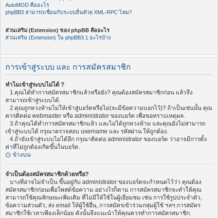
AutoMOD คืออะไร
phpBB3 สามารถเชื่อมกับระบบอื่นด้วย XML-RPC ไหม?
ส่วนเสริม (Extension) ของ phpBB คืออะไร
ส่วนเสริม (Extension) ใน phpBB3.1 อะไรบ้าง
การเข้าสู่ระบบ และ การสมัครสมาชิก
ทำไมเข้าสู่ระบบไม่ได้ ?
1.คุณได้ทำการสมัครสมาชิกแล้วหรือยัง? คุณต้องสมัครสมาชิกก่อน แล้วจึง
สามารถเข้าสู่ระบบได้.
2.คุณถูกหวงห้ามไม่ให้เข้าสู่บอร์ดหรือไม่(จะมีข้อความบอกไว้)? ถ้าเป็นเช่นนั้น คุณ
ควรติดต่อ webmaster หรือ administrator ของบอร์ด เพื่อขอทราบเหตุผล.
3.ถ้าคุณได้ทำการสมัครสมาชิกแล้ว และไม่ได้ถูกหวงห้าม และคุณยังไม่สามารถ
เข้าสู่ระบบได้ กรุณาตรวจสอบ username และ รหัสผ่าน ให้ถูกต้อง.
4.ถ้ายังเข้าสู่ระบบไม่ได้อีก กรุณาติดต่อ administrator ของบอร์ด ว่าอาจมีการตั้ง
ค่าที่ไม่ถูกต้องเกิดขึ้นในบอร์ด.
ข้างบน
จำเป็นต้องสมัครสมาชิกด้วยหรือ?
บางทีอาจไม่จำเป็น ขึ้นอยู่กับ administrator ของบอร์ดจะกำหนดไว้ว่า คุณต้อง
สมัครสมาชิกก่อนเพื่อโพสต์ข้อความ อย่างไรก็ตาม การสมัครสมาชิกจะทำให้คุณ
สามารถใช้คุณลักษณะเพิ่มเติม ที่ไม่มีให้ใช้ในผู้เยี่ยมชม เช่น การใช้รูปประจำตัว,
ข้อความส่วนตัว, ส่ง email ให้ผู้ใช้อื่น, การสมัครเข้าร่วมกลุ่มผู้ใช้ ฯลฯ.การสมัคร
สมาชิกใช้เวลาเพียงเล็กน้อย ดังนั้นจึงแนะนำให้คุณควรทำการสมัครสมาชิก.