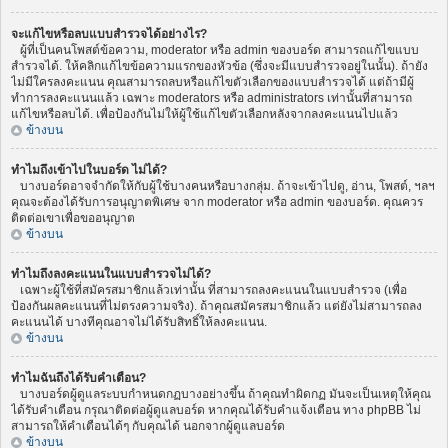
จะแก้ไขหรือลบแบบสำรวจได้อย่างไร?
ผู้ที่เป็นคนโพสต์ข้อความ, moderator หรือ admin ของบอร์ด สามารถแก้ไขแบบ
สำรวจได้. ให้คลิกแก้ไขข้อความแรกของหัวข้อ (ซึ่งจะมีแบบสำรวจอยู่ในนั้น). ถ้ายัง
ไม่มีใครลงคะแนน คุณสามารถลบหรือแก้ไขตัวเลือกของแบบสำรวจได้ แต่ถ้ามีผู้
ทำการลงคะแนนแล้ว เฉพาะ moderators หรือ administrators เท่านั้นที่สามารถ
แก้ไขหรือลบได้. เพื่อป้องกันไม่ให้ผู้ใช้แก้ไขตัวเลือกหลังจากลงคะแนนไปแล้ว
ข้างบน
ทำไมถึงเข้าไปในบอร์ด ไม่ได้?
บางบอร์ดอาจจำกัดให้กับผู้ใช้บางคนหรือบางกลุ่ม. ถ้าจะเข้าไปดู, อ่าน, โพสต์, ฯลฯ
คุณจะต้องได้รับการอนุญาตพิเศษ จาก moderator หรือ admin ของบอร์ด. คุณควร
ติดต่อเขาเพื่อขออนุญาต
ข้างบน
ทำไมถึงลงคะแนนในแบบสำรวจไม่ได้?
เฉพาะผู้ใช้ที่สมัครสมาชิกแล้วเท่านั้น ที่สามารถลงคะแนนในแบบสำรวจ (เพื่อ
ป้องกันผลคะแนนที่ไม่ตรงความจริง). ถ้าคุณสมัครสมาชิกแล้ว แต่ยังไม่สามารถลง
คะแนนได้ บางทีคุณอาจไม่ได้รับสิทธิ์ให้ลงคะแนน.
ข้างบน
ทำไมฉันถึงได้รับคำเตือน?
บางบอร์ดผู้ดูแลระบบกำหนดกฏบางอย่างขึ้น ถ้าคุณทำผิดกฏ มันจะเป็นเหตุให้คุณ
ได้รับคำเตือน กรุณาติดต่อผู้ดูแลบอร์ด หากคุณได้รับคำแจ้งเตือน ทาง phpBB ไม่
สามารถให้คำเตือนได้ๆ กับคุณได้ นอกจากผู้ดูแลบอร์ด
ข้างบน