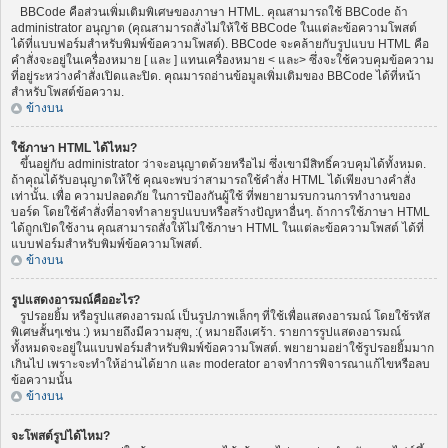
BBCode คือส่วนเพิ่มเติมพิเศษของภาษา HTML. คุณสามารถใช้ BBCode ถ้า
administrator อนุญาต (คุณสามารถสั่งไม่ให้ใช้ BBCode ในแต่ละข้อความโพสต์
ได้ที่แบบฟอร์มสำหรับพิมพ์ข้อความโพสต์). BBCode จะคล้ายกับรูปแบบ HTML คือ
คำสั่งจะอยู่ในเครื่องหมาย [ และ ] แทนเครื่องหมาย < และ> ซึ่งจะใช้ควบคุมข้อความ
ที่อยู่ระหว่างคำสั่งเปิดและปิด. คุณมารถอ่านข้อมูลเพิ่มเติมของ BBCode ได้ที่หน้า
สำหรับโพสต์ข้อความ.
ข้างบน
ใช้ภาษา HTML ได้ไหม?
ขึ้นอยู่กับ administrator ว่าจะอนุญาตด้วยหรือไม่ ซึ่งเขามีสิทธิ์ควบคุมได้ทั้งหมด.
ถ้าคุณได้รับอนุญาตให้ใช้ คุณจะพบว่าสามารถใช้คำสั่ง HTML ได้เพียงบางคำสั่ง
เท่านั้น. เพื่อ ความปลอดภัย ในการป้องกันผู้ใช้ ที่พยายามรบกวนการทำงานของ
บอร์ด โดยใช้คำสั่งที่อาจทำลายรูปแบบหรือสร้างปัญหาอื่นๆ. ถ้าการใช้ภาษา HTML
ได้ถูกเปิดใช้งาน คุณสามารถสั่งให้ไม่ใช้ภาษา HTML ในแต่ละข้อความโพสต์ ได้ที่
แบบฟอร์มสำหรับพิมพ์ข้อความโพสต์.
ข้างบน
รูปแสดงอารมณ์คืออะไร?
รูปรอยยิ้ม หรือรูปแสดงอารมณ์ เป็นรูปภาพเล็กๆ ที่ใช้เพื่อแสดงอารมณ์ โดยใช้รหัส
พิเศษสั้นๆเช่น :) หมายถึงมีความสุข, :( หมายถึงเศร้า. รายการรูปแสดงอารมณ์
ทั้งหมดจะอยู่ในแบบฟอร์มสำหรับพิมพ์ข้อความโพสต์. พยายามอย่าใช้รูปรอยยิ้มมาก
เกินไป เพราะจะทำให้อ่านได้ยาก และ moderator อาจทำการพิจารณาแก้ไขหรือลบ
ข้อความนั้น
ข้างบน
จะโพสต์รูปได้ไหม?