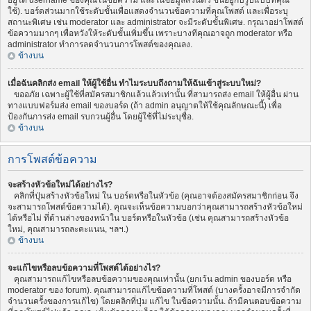
อยู่ใต้ username ของคุณในข้อความ และในข้อมูลส่วนตัว ขึ้นอยู่กับรูปแบบที่คุณ
ใช้). บอร์ดส่วนมากใช้ระดับขั้นเพื่อแสดงจำนวนข้อความที่คุณโพสต์ และเพื่อระบุ
สถานะพิเศษ เช่น moderator และ administrator จะมีระดับขั้นพิเศษ. กรุณาอย่าโพสต์
ข้อความมากๆ เพื่อหวังให้ระดับขั้นเพิ่มขึ้น เพราะบางทีคุณอาจถูก moderator หรือ
administrator ทำการลดจำนวนการโพสต์ของคุณลง.
ข้างบน
เมื่อฉันคลิกส่ง email ให้ผู้ใช้อื่น ทำไมระบบถึงถามให้ฉันเข้าสู่ระบบใหม่?
ขออภัย เฉพาะผู้ใช้ที่สมัครสมาชิกแล้วแล้วเท่านั้น ที่สามารถส่ง email ให้ผู้อื่น ผ่าน
ทางแบบฟอร์มส่ง email ของบอร์ด (ถ้า admin อนุญาตให้ใช้คุณลักษณะนี้) เพื่อ
ป้องกันการส่ง email รบกวนผู้อื่น โดยผู้ใช้ที่ไม่ระบุชื่อ.
ข้างบน
การโพสต์ข้อความ
จะสร้างหัวข้อใหม่ได้อย่างไร?
คลิกที่ปุ่มสร้างหัวข้อใหม่ ใน บอร์ดหรือในหัวข้อ (คุณอาจต้องสมัครสมาชิกก่อน จึง
จะสามารถโพสต์ข้อความได้). คุณจะเห็นข้อความบอกว่าคุณสามารถสร้างหัวข้อใหม่
ได้หรือไม่ ที่ด้านล่างของหน้าใน บอร์ดหรือในหัวข้อ (เช่น คุณสามารถสร้างหัวข้อ
ใหม่, คุณสามารถละคะแนน, ฯลฯ.)
ข้างบน
จะแก้ไขหรือลบข้อความที่โพสต์ได้อย่างไร?
คุณสามารถแก้ไขหรือลบข้อความของคุณเท่านั้น (ยกเว้น admin ของบอร์ด หรือ
moderator ของ forum). คุณสามารถแก้ไขข้อความที่โพสต์ (บางครั้งอาจมีการจำกัด
จำนวนครั้งของการแก้ไข) โดยคลิกที่ปุ่ม แก้ไข ในข้อความนั้น. ถ้ามีคนตอบข้อความ