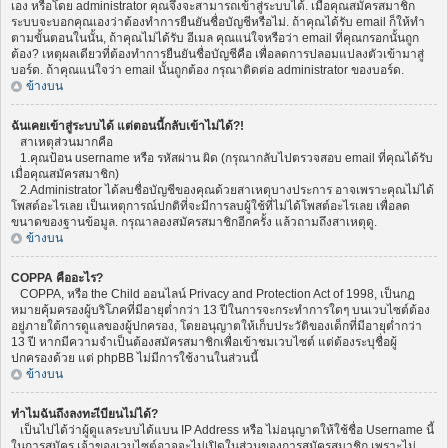
เอง หรือโดย administrator คุณจึงจะสามารถเข้าสู่ระบบได้. เมื่อคุณสมัครสมาชิก
ระบบจะบอกคุณเองว่าต้องทำการยืนยันชื่อบัญชีหรือไม่. ถ้าคุณได้รับ email ก็ให้ทำ
ตามขั้นตอนในนั้น, ถ้าคุณไม่ได้รับ อีเมล คุณแน่ใจหรือว่า email ที่คุณกรอกนั้นถูก
ต้อง? เหตุผลเดียวที่ต้องทำการยืนยันชื่อบัญชีคือ เพื่อลดการปลอมแปลงตัวเข้ามาสู่
บอร์ด. ถ้าคุณแน่ใจว่า email นั้นถูกต้อง กรุณาติดต่อ administrator ของบอร์ด.
ข้างบน
ฉันเคยเข้าสู่ระบบได้ แต่ตอนนี้กลับเข้าไม่ได้?!
สาเหตุส่วนมากคือ
1.คุณป้อน username หรือ รหัสผ่าน ผิด (กรุณากลับไปตรวจสอบ email ที่คุณได้รับ
เมื่อคุณสมัครสมาชิก)
2.Administrator ได้ลบชื่อบัญชีของคุณด้วยสาเหตุบางประการ อาจเพราะคุณไม่ได้
โพสต์อะไรเลย เป็นเหตุการณ์ปกติที่จะมีการลบผู้ใช้ที่ไม่ได้โพสต์อะไรเลย เพื่อลด
ขนาดของฐานข้อมูล. กรุณาลองสมัครสมาชิกอีกครั้ง แล้วถามถึงสาเหตุดู.
ข้างบน
COPPA คืออะไร?
COPPA, หรือ the Child ออนไลน์ Privacy and Protection Act of 1998, เป็นกฏ
หมายคุ้มครองผู้บริโภคที่มีอายุต่ำกว่า 13 ปีในการจะกระทำการใดๆ บนเวบไซต์ต้อง
อยู่ภายใต้การดูแลของผู้ปกครอง, โดยอนุญาตให้เก็บประวัติของเด็กที่มีอายุต่ำกว่า
13 ปี หากมีความจำเป็นต้องสมัครสมาชิกเพื่อเข้าชมเวบไซต์ แต่ต้องระบุชื่อผู้
ปกครองด้วย แต่ phpBB ไม่มีการใช้งานในส่วนนี้
ข้างบน
ทำไมฉันถึงลงทะเีบียนไม่ได้?
เป็นไปได้ว่าผู้ดูแลระบบได้แบน IP Address หรือ ไม่อนุญาตให้ใช้ชื่อ Username นี้
ในการสมัคร เจ้าของเวบไซต์อาจจะไม่เปิดในส่วนของการสมัครสมาชิก เพราะไม่