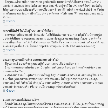
ถ้าคุณแน่ใจว่าเลือก timezone ถูกต้องแล้ว แต่นาฬิกาก็ยังไม่ตรง อาจเป็นเพราะ
daylight savings time (หรือ summer time ซึ่งจะรู้จักดีใน UK และที่อื่นๆ). บอร์ดไม่
ได้ถูกออกแบบมาเพื่อรองรับการเปลี่ยนระหว่างนาฬิกาปกติและ daylight time ดังนั้น
ทุกเดือนของฤดูร้อน นาฬิกาในบอร์ดอาจผิดพลาดไปจากนาฬิกาของคุณประมาณ 1
ชั่วโมง.
ข้างบน
ภาษาที่ฉันใช้ ไม่ได้อยู่ในรายการให้เลือก!
สาเหตุอาจเกิดจาก administrator ไม่ได้ติดตั้งภาษาของคุณ หรือยังไม่มีการแปล
บอร์ดให้เป็นภาษาของคุณ. ลองถาม administrator ของบอร์ดดู เผื่อเขาอาจติดตั้ง
ภาษาที่คุณต้องการได้ ถ้ายังไม่พบภาษาให้ติดตั้ง คุณสามารถแปลด้วยตัวเองได้. คุณ
จะพบข้อมูลเพิ่มเติมที่เว็บของ phpBB Group (จะเห็นลิงค์ที่ด้านล่างของหน้า)
ข้างบน
จะแสดงรูปภาพด้านล่าง username อย่างไร?
มีรูปภาพ 2 อย่างที่จะแสดงอยู่ใต้ username เมื่ออ่านข้อความ.
1.รูปภาพแสดงระดับขั้น อาจเป็นรูปดาวหรือกล่องที่จะบอกว่าคุณโพสต์ข้อความ
มากน้อยเพียงใด.
2.ถัดลงมาอาจเป็นรูปภาพขนาดใหญ่ คือรูปภาพประจำตัว ซึ่งจะบ่งบอกผู้ใช้แต่ละ
คน. ขึ้นอยู่กับ administrator ของบอร์ด ที่จะยอมให้ใช้รูปภาพประจำตัว และคุณ
สามารถเลือกวิธีสร้างได้. ถ้าคุณไม่สามารถใช้รูปภาพประจำตัว คุณควรถามเหตุผล
จาก admin ของบอร์ด (ซึ่งเราแน่ใจว่าเหตุผลนั้นจะต้องดีพอ!)
ข้างบน
จะเปลี่ยนระดับขั้นได้อย่างไร?
โดยทั่วไปแล้ว คุณไม่สามารถแก้ไขข้อความแสดงระดับขั้นได้ (ระดับขั้นจะปรากฏ