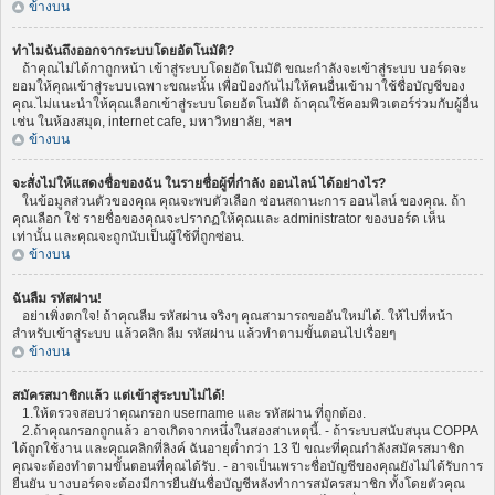
ข้างบน
ทำไมฉันถึงออกจากระบบโดยอัตโนมัติ?
ถ้าคุณไม่ได้กาถูกหน้า เข้าสู่ระบบโดยอัตโนมัติ ขณะกำลังจะเข้าสู่ระบบ บอร์ดจะ
ยอมให้คุณเข้าสู่ระบบเฉพาะขณะนั้น เพื่อป้องกันไม่ให้คนอื่นเข้ามาใช้ชื่อบัญชีของ
คุณ.ไม่แนะนำให้คุณเลือกเข้าสู่ระบบโดยอัตโนมัติ ถ้าคุณใช้คอมพิวเตอร์ร่วมกับผู้อื่น
เช่น ในห้องสมุด, internet cafe, มหาวิทยาลัย, ฯลฯ
ข้างบน
จะสั่งไม่ให้แสดงชื่อของฉัน ในรายชื่อผู้ที่กำลัง ออนไลน์ ได้อย่างไร?
ในข้อมูลส่วนตัวของคุณ คุณจะพบตัวเลือก ซ่อนสถานะการ ออนไลน์ ของคุณ. ถ้า
คุณเลือก ใช่ รายชื่อของคุณจะปรากฏให้คุณและ administrator ของบอร์ด เห็น
เท่านั้น และคุณจะถูกนับเป็นผู้ใช้ที่ถูกซ่อน.
ข้างบน
ฉันลืม รหัสผ่าน!
อย่าเพิ่งตกใจ! ถ้าคุณลืม รหัสผ่าน จริงๆ คุณสามารถขออันใหม่ได้. ให้ไปที่หน้า
สำหรับเข้าสู่ระบบ แล้วคลิก ลืม รหัสผ่าน แล้วทำตามขั้นตอนไปเรื่อยๆ
ข้างบน
สมัครสมาชิกแล้ว แต่เข้าสู่ระบบไม่ได้!
1.ให้ตรวจสอบว่าคุณกรอก username และ รหัสผ่าน ที่ถูกต้อง.
2.ถ้าคุณกรอกถูกแล้ว อาจเกิดจากหนึ่งในสองสาเหตุนี้. - ถ้าระบบสนับสนุน COPPA
ได้ถูกใช้งาน และคุณคลิกที่ลิงค์ ฉันอายุต่ำกว่า 13 ปี ขณะที่คุณกำลังสมัครสมาชิก
คุณจะต้องทำตามขั้นตอนที่คุณได้รับ. - อาจเป็นเพราะชื่อบัญชีของคุณยังไม่ได้รับการ
ยืนยัน บางบอร์ดจะต้องมีการยืนยันชื่อบัญชีหลังทำการสมัครสมาชิก ทั้งโดยตัวคุณ