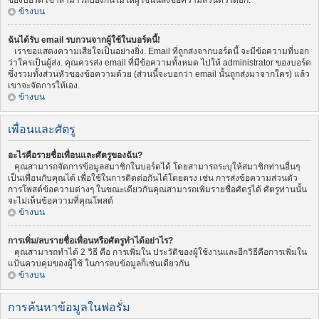
ของบอร์ด เขาสามารถป้องกันไม่ให้ผู้ใช้นั้นส่งข้อความส่วนตัวได้อีก.
ข้างบน
ฉันได้รับ email รบกวนจากผู้ใช้ในบอร์ดนี้!
เราขอแสดงความเสียใจเป็นอย่างยิ่ง. Email ที่ถูกส่งจากบอร์ดนี้ จะมีข้อความที่บอก
ว่าใครเป็นผู้ส่ง. คุณควรส่ง email ที่มีข้อความทั้งหมด ไปให้ administrator ของบอร์ด
ซึ่งรวมทั้งส่วนหัวของข้อความด้วย (ส่วนนี้จะบอกว่า email นั้นถูกส่งมาจากใคร) แล้ว
เขาจะจัดการให้เอง.
ข้างบน
เพื่อนและศัตรู
อะไรคือรายชื่อเพื่อนและศัตรูของฉัน?
คุณสามารถจัดการข้อมูลสมาชิกในบอร์ดได้ โดยสามารถระบุให้สมาชิกท่านอื่นๆ
เป็นเพื่อนกับคุณได้ เพื่อใช้ในการติดต่อกันได้โดยตรง เช่น การส่งข้อความส่วนตัว
การโพสต์ข้อความต่างๆ ในขณะเดียวกันคุณสามารถเพิ่มรายชื่อศัตรูได้ ศัตรูท่านนั้น
จะไม่เห็นข้อความที่คุณโพสต์
ข้างบน
การเพิ่ม/ลบรายชื่อเพื่อนหรือศัตรูทำได้อย่าไร?
คุณสามารถทำได้ 2 วิธี คือ การเพิ่มใน ประวัติของผู้ใช้งานและอีกวิธีคือการเพิ่มใน
แป้นควบคุมของผู้ใช้ ในการลบข้อมูลก็เช่นเดียวกัน
ข้างบน
การค้นหาข้อมูลในฟอรั่ม