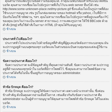
คุณสามารถแสดงรูปในข้อความของคุณได้. ถ้าคุณไม่พบกล่องสำหรับแนบไฟล์ขึ้น
บอร์ด คุณสามารถเชื่อมโยงไปยังรูปภาพที่เก็บไว้บน web server อื่นๆได้ เช่น
http://www.some-unknown-place.net/my-picture.gif ซึ่งจะต้องไม่เป็นรูปภาพที่ต้อง
ใช้ระบบการอนุญาต เช่น รูปในกล่องจดหมายของ hotmail หรือ yahoo, เว็บที่มีการ
ป้องกันโดยใช้ รหัสผ่าน, ฯลฯ. คุณไม่สามารถเชื่อมโยงไปยังรูปภาพที่อยู่บนเครื่อง PC
ของคุณ (ยกเว้นว่าจะเป็น server สาธารณะ). การแสดงรูปภาพ ให้ใช้ BBCode ด้วย
คำสั่ง [img] หรือใช้คำสั่งในภาษา HTML (ถ้าคุณได้รับอนุญาต).
ข้างบน
ประกาศทั่วไปคืออะไร?
ประกาศทั่วไปจะประกอบไปด้วยข้อมูลที่สำคัญที่ผู้ดูแลบอร์ดต้องการจะบอกคุณ มัน
จะปรากฏอยู่ด้านบนสุดของทุก บอร์ดและในส่วนของแป้นควบคุมของแต่ละผู้ใช้งาน
ข้างบน
ข้อความประกาศ คืออะไร?
ข้อความประกาศ จะมีข้อมูลสำคัญ ที่คุณควรอ่านทันที. ข้อความประกาศ จะปรากฏ
อยู่ที่ด้านบนของทุกหน้าใน บอร์ดที่มีการโพสต์ไว้. ซึ่งคุณจะสามารถโพสต์ข้อความ
ประกาศได้หรือไม่นั้น ขึ้นอยู่กับการอนุญาตของ administrator.
ข้างบน
หัวข้อ ปักหมุด คืออะไร?
หัวข้อ ปักหมุด จะปรากฏอยู่ใต้ข้อความประกาศ เฉพาะหน้าแรกเท่านั้น. ซึ่งค่อน
ข้างสำคัญ ดังนั้นคุณควรอ่านเมื่อมีโอกาส. เช่นเดียวกันกับข้อความประกาศ คือ
administrator จะเป็นผู้ทำการอนุญาตให้คุณสามารถโพสต์หัวข้อ ปักหมุด ได้ในแต่ละ
บอร์ด.
ข้างบน