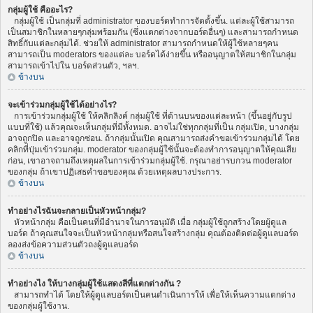
กลุ่มผู้ใช้ คืออะไร?
กลุ่มผู้ใช้ เป็นกลุ่มที่ administrator ของบอร์ดทำการจัดตั้งขึ้น. แต่ละผู้ใช้สามารถ
เป็นสมาชิกในหลายๆกลุ่มพร้อมกัน (ซึ่งแตกต่างจากบอร์ดอื่นๆ) และสามารถกำหนด
สิทธิ์กับแต่ละกลุ่มได้. ช่วยให้ administrator สามารถกำหนดให้ผู้ใช้หลายๆคน
สามารถเป็น moderators ของแต่ละ บอร์ดได้ง่ายขึ้น หรืออนุญาตให้สมาชิกในกลุ่ม
สามารถเข้าไปใน บอร์ดส่วนตัว, ฯลฯ.
ข้างบน
จะเข้าร่วมกลุ่มผู้ใช้ได้อย่างไร?
การเข้าร่วมกลุ่มผู้ใช้ ให้คลิกลิงค์ กลุ่มผู้ใช้ ที่ด้านบนของแต่ละหน้า (ขึ้นอยู่กับรูป
แบบที่ใช้) แล้วคุณจะเห็นกลุ่มที่มีทั้งหมด. อาจไม่ใช่ทุกกลุ่มที่เป็น กลุ่มเปิด, บางกลุ่ม
อาจถูกปิด และอาจถูกซ่อน. ถ้ากลุ่มนั้นเปิด คุณสามารถส่งคำขอเข้าร่วมกลุ่มได้ โดย
คลิกที่ปุ่มเข้าร่วมกลุ่ม. moderator ของกลุ่มผู้ใช้นั้นจะต้องทำการอนุญาตให้คุณเสีย
ก่อน, เขาอาจถามถึงเหตุผลในการเข้าร่วมกลุ่มผู้ใช้. กรุณาอย่ารบกวน moderator
ของกลุ่ม ถ้าเขาปฏิเสธคำขอของคุณ ด้วยเหตุผลบางประการ.
ข้างบน
ทำอย่างไรฉันจะกลายเป็นหัวหน้ากลุ่ม?
หัวหน้ากลุ่ม คือเป็นคนที่มีอำนาจในการอนุมัติ เมื่อ กลุ่มผู้ใช้ถูกสร้างโดยผู้ดูแล
บอร์ด ถ้าคุณสนใจจะเป็นหัวหน้ากลุ่มหรือสนใจสร้างกลุ่ม คุณต้องติดต่อผู้ดูแลบอร์ด
ลองส่งข้อความส่วนตัวถงผู้ดูแลบอร์ด
ข้างบน
ทำอย่างไง ให้บางกลุ่มผู้ใช้แสดงสีที่แตกต่างกัน ?
สามารถทำได้ โดยให้ผู้ดูแลบอร์ดเป็นคนดำเนินการให้ เพื่อให้เห็นความแตกต่าง
ของกลุ่มผู้ใช้งาน.