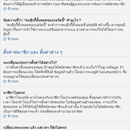
ต้องการให้ผู้เยี่ยมชมทำการสมัคร กรุณาติดต่อผู็ดูแลระบบหากต้องการสมัครสมาชิก
ข้างบน
ข้อความที่ว่า “ลบคุีกกี้ทั้งหมดของบอร์ดนี้” ทำอะไร ?
“ลบคุีกกี้ทั้งหมดของบอร์ดนี้” จะทำการลบคุ๊กกี๊ทั้งหมดที่ phpBB สร้างขึ้น หากคุณมี
ปัญหาเรื่องการเข้าใช้งานระบบหรือออกจากระบบ อาจสามารถแก้ไขได้โดยการลบ
คุ๊กกี้
ข้างบน
ตั้งค่าสมาชิก และ ตั้งค่าต่าง ๆ
จะเปลี่ยนแปลงการตั้งค่าได้อย่างไร?
การตั้งค่าทั้งหมดของคุณ (ถ้าคุณได้สมัครสมาชิกแล้ว) จะเก็บไว้ในฐานข้อมูล. ถ้า
ต้องการเปลี่ยนแปลง ให้คลิกที่ลิงค์ ข้อมูลส่วนตัว (โดยมากจะอยู่ด้านบนของหน้า). ซึ่ง
จะอนุญาตให้คุณเปลี่ยนแปลงค่าต่างๆ
ข้างบน
นาฬิกาไม่ตรง!
นาฬิกาในบอร์ด อาจไม่ตรงกับนาฬิกาในประเทศของคุณ ซึ่งคุณควรทำการปรับ
เวลา โดยเข้าไปแก้ไขการตั้งค่า timezone ในข้อมูลส่วนตัวของคุณ. การแก้ไข
timezone จะใช้ได้กับผู้ใช้ที่สมัครสมาชิกแล้วเท่านั้น ถ้าคุณยังไม่ได้สมัครสมาชิก
เป็นการดีที่คุณควรจะทำ ก่อนที่คุณจะคำนวณเวลาผิด!
ข้างบน
เปลี่ยน timezone แล้ว แต่เวลา ก็ยังไม่ตรง!