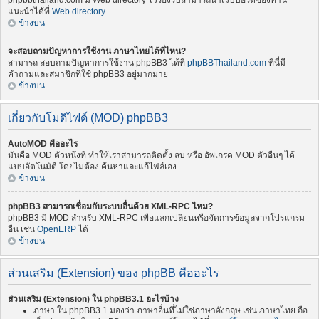
phpbbthailand.com มี Web directory ไว้รองรับสามารถนำเว็บบอร์ดของท่าน
แนะนำได้ที่
Web directory
ข้างบน
จะสอบถามปัญหาการใช้งาน ภาษาไทยได้ที่ไหน?
สามารถ สอบถามปัญหาการใช้งาน phpBB3 ได้ที่
phpBBThailand.com
ที่นี่มี
คำถามและสมาชิกที่ใช้ phpBB3 อยู่มากมาย
ข้างบน
เกี่ยวกับโมดิไฟด์ (MOD) phpBB3
AutoMOD คืออะไร
มันคือ MOD ตัวหนึ่งที่ ทำให้เราสามารถติดตั้ง ลบ หรือ อัพเกรด MOD ตัวอื่นๆ ได้
แบบอัตโนมัตื โดยไม่ต้อง ค้นหาและแก้ไฟล์เอง
ข้างบน
phpBB3 สามารถเชื่อมกับระบบอื่นด้วย XML-RPC ไหม?
phpBB3 มี MOD สำหรับ XML-RPC เพื่อแลกเปลี่ยนหรือจัดการข้อมูลจากโปรแกรม
อื่น เช่น
OpenERP
ได้
ข้างบน
ส่วนเสริม (Extension) ของ phpBB คืออะไร
ส่วนเสริม (Extension) ใน phpBB3.1 อะไรบ้าง
ภาษา ใน phpBB3.1 มองว่า ภาษาอื่นที่ไม่ใช่ภาษาอังกฤษ เช่น ภาษาไทย ถือ