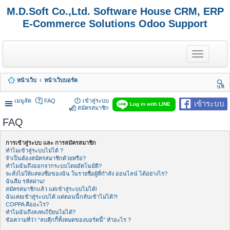
M.D.Soft Co.,Ltd. Software House CRM, ERP
E-Commerce Solutions Odoo Support
T
o
g
g
หน้าเว็บ
หน้าเว็บบอร์ด
l
นห
e
า
n
เมนูลัด
FAQ
เข้าสู่ระบบ
เข้าระบบ
Log in with LINE
a
สมัครสมาชิก
v
FAQ
i
g
a
การเข้าสู่ระบบ และ การสมัครสมาชิก
t
ทำไมเข้าสู่ระบบไม่ได้ ?
i
จำเป็นต้องสมัครสมาชิกด้วยหรือ?
o
ทำไมฉันถึงออกจากระบบโดยอัตโนมัติ?
n
จะสั่งไม่ให้แสดงชื่อของฉัน ในรายชื่อผู้ที่กำลัง ออนไลน์ ได้อย่างไร?
ฉันลืม รหัสผ่าน!
สมัครสมาชิกแล้ว แต่เข้าสู่ระบบไม่ได้!
ฉันเคยเข้าสู่ระบบได้ แต่ตอนนี้กลับเข้าไม่ได้?!
COPPA คืออะไร?
ทำไมฉันถึงลงทะเีบียนไม่ได้?
ข้อความที่ว่า “ลบคุีกกี้ทั้งหมดของบอร์ดนี้” ทำอะไร ?