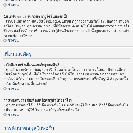
ของบอร์ด เขาสามารถป้องกันไม่ให้ผู้ใช้นั้นส่งข้อความส่วนตัวได้อีก.
ข้างบน
ฉันได้รับ email รบกวนจากผู้ใช้ในบอร์ดนี้!
เราขอแสดงความเสียใจเป็นอย่างยิ่ง. Email ที่ถูกส่งจากบอร์ดนี้ จะมีข้อความที่บอก
ว่าใครเป็นผู้ส่ง. คุณควรส่ง email ที่มีข้อความทั้งหมด ไปให้ administrator ของบอร์ด
ซึ่งรวมทั้งส่วนหัวของข้อความด้วย (ส่วนนี้จะบอกว่า email นั้นถูกส่งมาจากใคร) แล้ว
เขาจะจัดการให้เอง.
ข้างบน
เพื่อนและศัตรู
อะไรคือรายชื่อเพื่อนและศัตรูของฉัน?
คุณสามารถจัดการข้อมูลสมาชิกในบอร์ดได้ โดยสามารถระบุให้สมาชิกท่านอื่นๆ
เป็นเพื่อนกับคุณได้ เพื่อใช้ในการติดต่อกันได้โดยตรง เช่น การส่งข้อความส่วนตัว
การโพสต์ข้อความต่างๆ ในขณะเดียวกันคุณสามารถเพิ่มรายชื่อศัตรูได้ ศัตรูท่านนั้น
จะไม่เห็นข้อความที่คุณโพสต์
ข้างบน
การเพิ่ม/ลบรายชื่อเพื่อนหรือศัตรูทำได้อย่าไร?
คุณสามารถทำได้ 2 วิธี คือ การเพิ่มใน ประวัติของผู้ใช้งานและอีกวิธีคือการเพิ่มใน
แป้นควบคุมของผู้ใช้ ในการลบข้อมูลก็เช่นเดียวกัน
ข้างบน
การค้นหาข้อมูลในฟอรั่ม