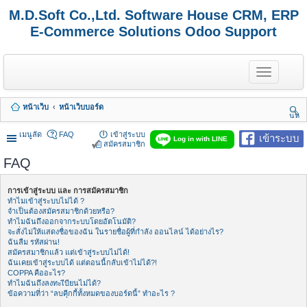
M.D.Soft Co.,Ltd. Software House CRM, ERP
E-Commerce Solutions Odoo Support
T
o
g
g
หน้าเว็บ
หน้าเว็บบอร์ด
l
นห
e
า
n
เมนูลัด
FAQ
เข้าสู่ระบบ
เข้าระบบ
Log in with LINE
a
สมัครสมาชิก
v
FAQ
i
g
a
การเข้าสู่ระบบ และ การสมัครสมาชิก
t
ทำไมเข้าสู่ระบบไม่ได้ ?
i
จำเป็นต้องสมัครสมาชิกด้วยหรือ?
o
ทำไมฉันถึงออกจากระบบโดยอัตโนมัติ?
n
จะสั่งไม่ให้แสดงชื่อของฉัน ในรายชื่อผู้ที่กำลัง ออนไลน์ ได้อย่างไร?
ฉันลืม รหัสผ่าน!
สมัครสมาชิกแล้ว แต่เข้าสู่ระบบไม่ได้!
ฉันเคยเข้าสู่ระบบได้ แต่ตอนนี้กลับเข้าไม่ได้?!
COPPA คืออะไร?
ทำไมฉันถึงลงทะเีบียนไม่ได้?
ข้อความที่ว่า “ลบคุีกกี้ทั้งหมดของบอร์ดนี้” ทำอะไร ?