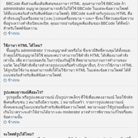
BBCode คือส่วนเพิ่มเติมพิเศษของภาษา HTML. คุณสามารถใช้ BBCode ถ้า
administrator อนุญาต (คุณสามารถสั่งไม่ให้ใช้ BBCode ในแต่ละข้อความโพสต์
ได้ที่แบบฟอร์มสำหรับพิมพ์ข้อความโพสต์). BBCode จะคล้ายกับรูปแบบ HTML คือ
คำสั่งจะอยู่ในเครื่องหมาย [ และ ] แทนเครื่องหมาย < และ> ซึ่งจะใช้ควบคุมข้อความ
ที่อยู่ระหว่างคำสั่งเปิดและปิด. คุณมารถอ่านข้อมูลเพิ่มเติมของ BBCode ได้ที่หน้า
สำหรับโพสต์ข้อความ.
ข้างบน
ใช้ภาษา HTML ได้ไหม?
ขึ้นอยู่กับ administrator ว่าจะอนุญาตด้วยหรือไม่ ซึ่งเขามีสิทธิ์ควบคุมได้ทั้งหมด.
ถ้าคุณได้รับอนุญาตให้ใช้ คุณจะพบว่าสามารถใช้คำสั่ง HTML ได้เพียงบางคำสั่ง
เท่านั้น. เพื่อ ความปลอดภัย ในการป้องกันผู้ใช้ ที่พยายามรบกวนการทำงานของ
บอร์ด โดยใช้คำสั่งที่อาจทำลายรูปแบบหรือสร้างปัญหาอื่นๆ. ถ้าการใช้ภาษา HTML
ได้ถูกเปิดใช้งาน คุณสามารถสั่งให้ไม่ใช้ภาษา HTML ในแต่ละข้อความโพสต์ ได้ที่
แบบฟอร์มสำหรับพิมพ์ข้อความโพสต์.
ข้างบน
รูปแสดงอารมณ์คืออะไร?
รูปรอยยิ้ม หรือรูปแสดงอารมณ์ เป็นรูปภาพเล็กๆ ที่ใช้เพื่อแสดงอารมณ์ โดยใช้รหัส
พิเศษสั้นๆเช่น :) หมายถึงมีความสุข, :( หมายถึงเศร้า. รายการรูปแสดงอารมณ์
ทั้งหมดจะอยู่ในแบบฟอร์มสำหรับพิมพ์ข้อความโพสต์. พยายามอย่าใช้รูปรอยยิ้มมาก
เกินไป เพราะจะทำให้อ่านได้ยาก และ moderator อาจทำการพิจารณาแก้ไขหรือลบ
ข้อความนั้น
ข้างบน
จะโพสต์รูปได้ไหม?