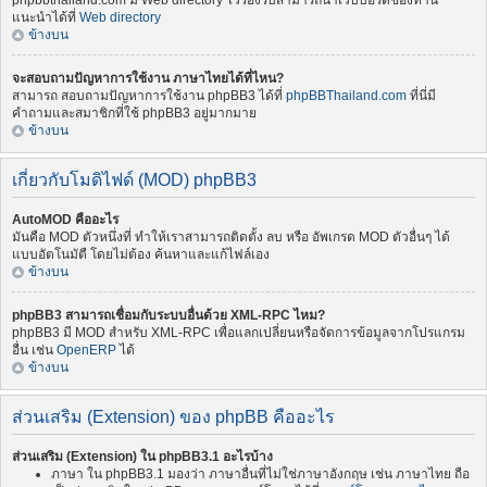
phpbbthailand.com มี Web directory ไว้รองรับสามารถนำเว็บบอร์ดของท่าน
แนะนำได้ที่
Web directory
ข้างบน
จะสอบถามปัญหาการใช้งาน ภาษาไทยได้ที่ไหน?
สามารถ สอบถามปัญหาการใช้งาน phpBB3 ได้ที่
phpBBThailand.com
ที่นี่มี
คำถามและสมาชิกที่ใช้ phpBB3 อยู่มากมาย
ข้างบน
เกี่ยวกับโมดิไฟด์ (MOD) phpBB3
AutoMOD คืออะไร
มันคือ MOD ตัวหนึ่งที่ ทำให้เราสามารถติดตั้ง ลบ หรือ อัพเกรด MOD ตัวอื่นๆ ได้
แบบอัตโนมัตื โดยไม่ต้อง ค้นหาและแก้ไฟล์เอง
ข้างบน
phpBB3 สามารถเชื่อมกับระบบอื่นด้วย XML-RPC ไหม?
phpBB3 มี MOD สำหรับ XML-RPC เพื่อแลกเปลี่ยนหรือจัดการข้อมูลจากโปรแกรม
อื่น เช่น
OpenERP
ได้
ข้างบน
ส่วนเสริม (Extension) ของ phpBB คืออะไร
ส่วนเสริม (Extension) ใน phpBB3.1 อะไรบ้าง
ภาษา ใน phpBB3.1 มองว่า ภาษาอื่นที่ไม่ใช่ภาษาอังกฤษ เช่น ภาษาไทย ถือ