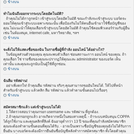
ข้างบน
ทำไมฉันถึงออกจากระบบโดยอัตโนมัติ?
ถ้าคุณไม่ได้กาถูกหน้า เข้าสู่ระบบโดยอัตโนมัติ ขณะกำลังจะเข้าสู่ระบบ บอร์ดจะ
ยอมให้คุณเข้าสู่ระบบเฉพาะขณะนั้น เพื่อป้องกันไม่ให้คนอื่นเข้ามาใช้ชื่อบัญชีของ
คุณ.ไม่แนะนำให้คุณเลือกเข้าสู่ระบบโดยอัตโนมัติ ถ้าคุณใช้คอมพิวเตอร์ร่วมกับผู้อื่น
เช่น ในห้องสมุด, internet cafe, มหาวิทยาลัย, ฯลฯ
ข้างบน
จะสั่งไม่ให้แสดงชื่อของฉัน ในรายชื่อผู้ที่กำลัง ออนไลน์ ได้อย่างไร?
ในข้อมูลส่วนตัวของคุณ คุณจะพบตัวเลือก ซ่อนสถานะการ ออนไลน์ ของคุณ. ถ้า
คุณเลือก ใช่ รายชื่อของคุณจะปรากฏให้คุณและ administrator ของบอร์ด เห็น
เท่านั้น และคุณจะถูกนับเป็นผู้ใช้ที่ถูกซ่อน.
ข้างบน
ฉันลืม รหัสผ่าน!
อย่าเพิ่งตกใจ! ถ้าคุณลืม รหัสผ่าน จริงๆ คุณสามารถขออันใหม่ได้. ให้ไปที่หน้า
สำหรับเข้าสู่ระบบ แล้วคลิก ลืม รหัสผ่าน แล้วทำตามขั้นตอนไปเรื่อยๆ
ข้างบน
สมัครสมาชิกแล้ว แต่เข้าสู่ระบบไม่ได้!
1.ให้ตรวจสอบว่าคุณกรอก username และ รหัสผ่าน ที่ถูกต้อง.
2.ถ้าคุณกรอกถูกแล้ว อาจเกิดจากหนึ่งในสองสาเหตุนี้. - ถ้าระบบสนับสนุน COPPA
ได้ถูกใช้งาน และคุณคลิกที่ลิงค์ ฉันอายุต่ำกว่า 13 ปี ขณะที่คุณกำลังสมัครสมาชิก
คุณจะต้องทำตามขั้นตอนที่คุณได้รับ. - อาจเป็นเพราะชื่อบัญชีของคุณยังไม่ได้รับการ
ยืนยัน บางบอร์ดจะต้องมีการยืนยันชื่อบัญชีหลังทำการสมัครสมาชิก ทั้งโดยตัวคุณ