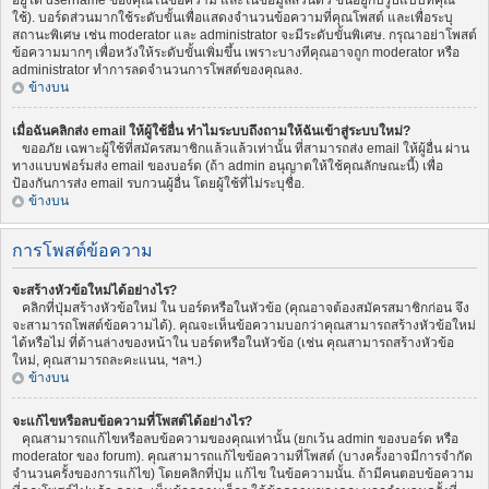
อยู่ใต้ username ของคุณในข้อความ และในข้อมูลส่วนตัว ขึ้นอยู่กับรูปแบบที่คุณ
ใช้). บอร์ดส่วนมากใช้ระดับขั้นเพื่อแสดงจำนวนข้อความที่คุณโพสต์ และเพื่อระบุ
สถานะพิเศษ เช่น moderator และ administrator จะมีระดับขั้นพิเศษ. กรุณาอย่าโพสต์
ข้อความมากๆ เพื่อหวังให้ระดับขั้นเพิ่มขึ้น เพราะบางทีคุณอาจถูก moderator หรือ
administrator ทำการลดจำนวนการโพสต์ของคุณลง.
ข้างบน
เมื่อฉันคลิกส่ง email ให้ผู้ใช้อื่น ทำไมระบบถึงถามให้ฉันเข้าสู่ระบบใหม่?
ขออภัย เฉพาะผู้ใช้ที่สมัครสมาชิกแล้วแล้วเท่านั้น ที่สามารถส่ง email ให้ผู้อื่น ผ่าน
ทางแบบฟอร์มส่ง email ของบอร์ด (ถ้า admin อนุญาตให้ใช้คุณลักษณะนี้) เพื่อ
ป้องกันการส่ง email รบกวนผู้อื่น โดยผู้ใช้ที่ไม่ระบุชื่อ.
ข้างบน
การโพสต์ข้อความ
จะสร้างหัวข้อใหม่ได้อย่างไร?
คลิกที่ปุ่มสร้างหัวข้อใหม่ ใน บอร์ดหรือในหัวข้อ (คุณอาจต้องสมัครสมาชิกก่อน จึง
จะสามารถโพสต์ข้อความได้). คุณจะเห็นข้อความบอกว่าคุณสามารถสร้างหัวข้อใหม่
ได้หรือไม่ ที่ด้านล่างของหน้าใน บอร์ดหรือในหัวข้อ (เช่น คุณสามารถสร้างหัวข้อ
ใหม่, คุณสามารถละคะแนน, ฯลฯ.)
ข้างบน
จะแก้ไขหรือลบข้อความที่โพสต์ได้อย่างไร?
คุณสามารถแก้ไขหรือลบข้อความของคุณเท่านั้น (ยกเว้น admin ของบอร์ด หรือ
moderator ของ forum). คุณสามารถแก้ไขข้อความที่โพสต์ (บางครั้งอาจมีการจำกัด
จำนวนครั้งของการแก้ไข) โดยคลิกที่ปุ่ม แก้ไข ในข้อความนั้น. ถ้ามีคนตอบข้อความ