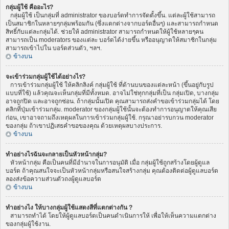
กลุ่มผู้ใช้ คืออะไร?
กลุ่มผู้ใช้ เป็นกลุ่มที่ administrator ของบอร์ดทำการจัดตั้งขึ้น. แต่ละผู้ใช้สามารถ
เป็นสมาชิกในหลายๆกลุ่มพร้อมกัน (ซึ่งแตกต่างจากบอร์ดอื่นๆ) และสามารถกำหนด
สิทธิ์กับแต่ละกลุ่มได้. ช่วยให้ administrator สามารถกำหนดให้ผู้ใช้หลายๆคน
สามารถเป็น moderators ของแต่ละ บอร์ดได้ง่ายขึ้น หรืออนุญาตให้สมาชิกในกลุ่ม
สามารถเข้าไปใน บอร์ดส่วนตัว, ฯลฯ.
ข้างบน
จะเข้าร่วมกลุ่มผู้ใช้ได้อย่างไร?
การเข้าร่วมกลุ่มผู้ใช้ ให้คลิกลิงค์ กลุ่มผู้ใช้ ที่ด้านบนของแต่ละหน้า (ขึ้นอยู่กับรูป
แบบที่ใช้) แล้วคุณจะเห็นกลุ่มที่มีทั้งหมด. อาจไม่ใช่ทุกกลุ่มที่เป็น กลุ่มเปิด, บางกลุ่ม
อาจถูกปิด และอาจถูกซ่อน. ถ้ากลุ่มนั้นเปิด คุณสามารถส่งคำขอเข้าร่วมกลุ่มได้ โดย
คลิกที่ปุ่มเข้าร่วมกลุ่ม. moderator ของกลุ่มผู้ใช้นั้นจะต้องทำการอนุญาตให้คุณเสีย
ก่อน, เขาอาจถามถึงเหตุผลในการเข้าร่วมกลุ่มผู้ใช้. กรุณาอย่ารบกวน moderator
ของกลุ่ม ถ้าเขาปฏิเสธคำขอของคุณ ด้วยเหตุผลบางประการ.
ข้างบน
ทำอย่างไรฉันจะกลายเป็นหัวหน้ากลุ่ม?
หัวหน้ากลุ่ม คือเป็นคนที่มีอำนาจในการอนุมัติ เมื่อ กลุ่มผู้ใช้ถูกสร้างโดยผู้ดูแล
บอร์ด ถ้าคุณสนใจจะเป็นหัวหน้ากลุ่มหรือสนใจสร้างกลุ่ม คุณต้องติดต่อผู้ดูแลบอร์ด
ลองส่งข้อความส่วนตัวถงผู้ดูแลบอร์ด
ข้างบน
ทำอย่างไง ให้บางกลุ่มผู้ใช้แสดงสีที่แตกต่างกัน ?
สามารถทำได้ โดยให้ผู้ดูแลบอร์ดเป็นคนดำเนินการให้ เพื่อให้เห็นความแตกต่าง
ของกลุ่มผู้ใช้งาน.