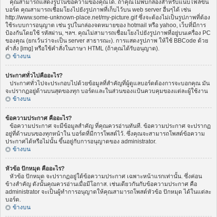
คุณสามารถแสดงรูปในข้อความของคุณได้. ถ้าคุณไม่พบกล่องสำหรับแนบไฟล์ขึ้น
บอร์ด คุณสามารถเชื่อมโยงไปยังรูปภาพที่เก็บไว้บน web server อื่นๆได้ เช่น
http://www.some-unknown-place.net/my-picture.gif ซึ่งจะต้องไม่เป็นรูปภาพที่ต้อง
ใช้ระบบการอนุญาต เช่น รูปในกล่องจดหมายของ hotmail หรือ yahoo, เว็บที่มีการ
ป้องกันโดยใช้ รหัสผ่าน, ฯลฯ. คุณไม่สามารถเชื่อมโยงไปยังรูปภาพที่อยู่บนเครื่อง PC
ของคุณ (ยกเว้นว่าจะเป็น server สาธารณะ). การแสดงรูปภาพ ให้ใช้ BBCode ด้วย
คำสั่ง [img] หรือใช้คำสั่งในภาษา HTML (ถ้าคุณได้รับอนุญาต).
ข้างบน
ประกาศทั่วไปคืออะไร?
ประกาศทั่วไปจะประกอบไปด้วยข้อมูลที่สำคัญที่ผู้ดูแลบอร์ดต้องการจะบอกคุณ มัน
จะปรากฏอยู่ด้านบนสุดของทุก บอร์ดและในส่วนของแป้นควบคุมของแต่ละผู้ใช้งาน
ข้างบน
ข้อความประกาศ คืออะไร?
ข้อความประกาศ จะมีข้อมูลสำคัญ ที่คุณควรอ่านทันที. ข้อความประกาศ จะปรากฏ
อยู่ที่ด้านบนของทุกหน้าใน บอร์ดที่มีการโพสต์ไว้. ซึ่งคุณจะสามารถโพสต์ข้อความ
ประกาศได้หรือไม่นั้น ขึ้นอยู่กับการอนุญาตของ administrator.
ข้างบน
หัวข้อ ปักหมุด คืออะไร?
หัวข้อ ปักหมุด จะปรากฏอยู่ใต้ข้อความประกาศ เฉพาะหน้าแรกเท่านั้น. ซึ่งค่อน
ข้างสำคัญ ดังนั้นคุณควรอ่านเมื่อมีโอกาส. เช่นเดียวกันกับข้อความประกาศ คือ
administrator จะเป็นผู้ทำการอนุญาตให้คุณสามารถโพสต์หัวข้อ ปักหมุด ได้ในแต่ละ
บอร์ด.
ข้างบน