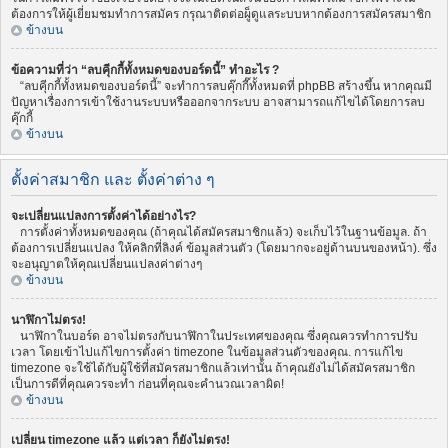
ต้องการให้ผู้เยี่ยมชมทำการสมัคร กรุณาติดต่อผู็ดูแลระบบหากต้องการสมัครสมาชิก
ข้างบน
ข้อความที่ว่า “ลบคุีกกี้ทั้งหมดของบอร์ดนี้” ทำอะไร ?
“ลบคุีกกี้ทั้งหมดของบอร์ดนี้” จะทำการลบคุ๊กกี๊ทั้งหมดที่ phpBB สร้างขึ้น หากคุณมี
ปัญหาเรื่องการเข้าใช้งานระบบหรือออกจากระบบ อาจสามารถแก้ไขได้โดยการลบ
คุ๊กกี้
ข้างบน
ตั้งค่าสมาชิก และ ตั้งค่าต่าง ๆ
จะเปลี่ยนแปลงการตั้งค่าได้อย่างไร?
การตั้งค่าทั้งหมดของคุณ (ถ้าคุณได้สมัครสมาชิกแล้ว) จะเก็บไว้ในฐานข้อมูล. ถ้า
ต้องการเปลี่ยนแปลง ให้คลิกที่ลิงค์ ข้อมูลส่วนตัว (โดยมากจะอยู่ด้านบนของหน้า). ซึ่ง
จะอนุญาตให้คุณเปลี่ยนแปลงค่าต่างๆ
ข้างบน
นาฬิกาไม่ตรง!
นาฬิกาในบอร์ด อาจไม่ตรงกับนาฬิกาในประเทศของคุณ ซึ่งคุณควรทำการปรับ
เวลา โดยเข้าไปแก้ไขการตั้งค่า timezone ในข้อมูลส่วนตัวของคุณ. การแก้ไข
timezone จะใช้ได้กับผู้ใช้ที่สมัครสมาชิกแล้วเท่านั้น ถ้าคุณยังไม่ได้สมัครสมาชิก
เป็นการดีที่คุณควรจะทำ ก่อนที่คุณจะคำนวณเวลาผิด!
ข้างบน
เปลี่ยน timezone แล้ว แต่เวลา ก็ยังไม่ตรง!