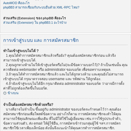
AutoMOD คืออะไร
phpBB3 สามารถเชื่อมกับระบบอื่นด้วย XML-RPC ไหม?
ส่วนเสริม (Extension) ของ phpBB คืออะไร
ส่วนเสริม (Extension) ใน phpBB3.1 อะไรบ้าง
การเข้าสู่ระบบ และ การสมัครสมาชิก
ทำไมเข้าสู่ระบบไม่ได้ ?
1.คุณได้ทำการสมัครสมาชิกแล้วหรือยัง? คุณต้องสมัครสมาชิกก่อน แล้วจึง
สามารถเข้าสู่ระบบได้.
2.คุณถูกหวงห้ามไม่ให้เข้าสู่บอร์ดหรือไม่(จะมีข้อความบอกไว้)? ถ้าเป็นเช่นนั้น คุณ
ควรติดต่อ webmaster หรือ administrator ของบอร์ด เพื่อขอทราบเหตุผล.
3.ถ้าคุณได้ทำการสมัครสมาชิกแล้ว และไม่ได้ถูกหวงห้าม และคุณยังไม่สามารถ
เข้าสู่ระบบได้ กรุณาตรวจสอบ username และ รหัสผ่าน ให้ถูกต้อง.
4.ถ้ายังเข้าสู่ระบบไม่ได้อีก กรุณาติดต่อ administrator ของบอร์ด ว่าอาจมีการตั้ง
ค่าที่ไม่ถูกต้องเกิดขึ้นในบอร์ด.
ข้างบน
จำเป็นต้องสมัครสมาชิกด้วยหรือ?
บางทีอาจไม่จำเป็น ขึ้นอยู่กับ administrator ของบอร์ดจะกำหนดไว้ว่า คุณต้อง
สมัครสมาชิกก่อนเพื่อโพสต์ข้อความ อย่างไรก็ตาม การสมัครสมาชิกจะทำให้คุณ
สามารถใช้คุณลักษณะเพิ่มเติม ที่ไม่มีให้ใช้ในผู้เยี่ยมชม เช่น การใช้รูปประจำตัว,
ข้อความส่วนตัว, ส่ง email ให้ผู้ใช้อื่น, การสมัครเข้าร่วมกลุ่มผู้ใช้ ฯลฯ.การสมัคร
สมาชิกใช้เวลาเพียงเล็กน้อย ดังนั้นจึงแนะนำให้คุณควรทำการสมัครสมาชิก.