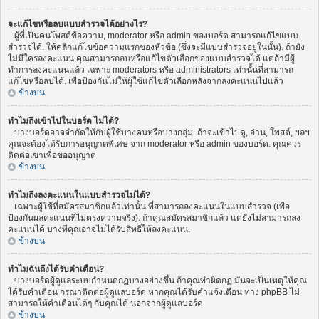
จะแก้ไขหรือลบแบบสำรวจได้อย่างไร?
ผู้ที่เป็นคนโพสต์ข้อความ, moderator หรือ admin ของบอร์ด สามารถแก้ไขแบบ
สำรวจได้. ให้คลิกแก้ไขข้อความแรกของหัวข้อ (ซึ่งจะมีแบบสำรวจอยู่ในนั้น). ถ้ายัง
ไม่มีใครลงคะแนน คุณสามารถลบหรือแก้ไขตัวเลือกของแบบสำรวจได้ แต่ถ้ามีผู้
ทำการลงคะแนนแล้ว เฉพาะ moderators หรือ administrators เท่านั้นที่สามารถ
แก้ไขหรือลบได้. เพื่อป้องกันไม่ให้ผู้ใช้แก้ไขตัวเลือกหลังจากลงคะแนนไปแล้ว
ข้างบน
ทำไมถึงเข้าไปในบอร์ด ไม่ได้?
บางบอร์ดอาจจำกัดให้กับผู้ใช้บางคนหรือบางกลุ่ม. ถ้าจะเข้าไปดู, อ่าน, โพสต์, ฯลฯ
คุณจะต้องได้รับการอนุญาตพิเศษ จาก moderator หรือ admin ของบอร์ด. คุณควร
ติดต่อเขาเพื่อขออนุญาต
ข้างบน
ทำไมถึงลงคะแนนในแบบสำรวจไม่ได้?
เฉพาะผู้ใช้ที่สมัครสมาชิกแล้วเท่านั้น ที่สามารถลงคะแนนในแบบสำรวจ (เพื่อ
ป้องกันผลคะแนนที่ไม่ตรงความจริง). ถ้าคุณสมัครสมาชิกแล้ว แต่ยังไม่สามารถลง
คะแนนได้ บางทีคุณอาจไม่ได้รับสิทธิ์ให้ลงคะแนน.
ข้างบน
ทำไมฉันถึงได้รับคำเตือน?
บางบอร์ดผู้ดูแลระบบกำหนดกฏบางอย่างขึ้น ถ้าคุณทำผิดกฏ มันจะเป็นเหตุให้คุณ
ได้รับคำเตือน กรุณาติดต่อผู้ดูแลบอร์ด หากคุณได้รับคำแจ้งเตือน ทาง phpBB ไม่
สามารถให้คำเตือนได้ๆ กับคุณได้ นอกจากผู้ดูแลบอร์ด
ข้างบน