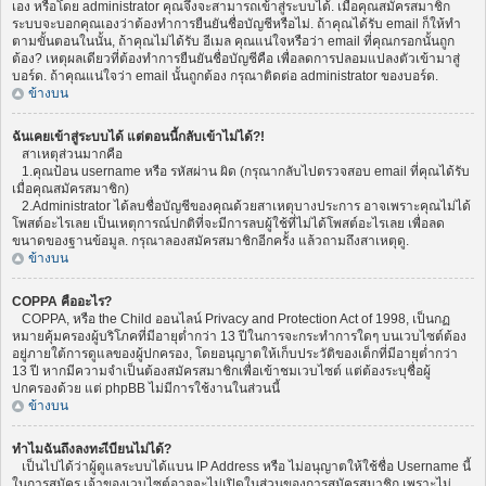
เอง หรือโดย administrator คุณจึงจะสามารถเข้าสู่ระบบได้. เมื่อคุณสมัครสมาชิก
ระบบจะบอกคุณเองว่าต้องทำการยืนยันชื่อบัญชีหรือไม่. ถ้าคุณได้รับ email ก็ให้ทำ
ตามขั้นตอนในนั้น, ถ้าคุณไม่ได้รับ อีเมล คุณแน่ใจหรือว่า email ที่คุณกรอกนั้นถูก
ต้อง? เหตุผลเดียวที่ต้องทำการยืนยันชื่อบัญชีคือ เพื่อลดการปลอมแปลงตัวเข้ามาสู่
บอร์ด. ถ้าคุณแน่ใจว่า email นั้นถูกต้อง กรุณาติดต่อ administrator ของบอร์ด.
ข้างบน
ฉันเคยเข้าสู่ระบบได้ แต่ตอนนี้กลับเข้าไม่ได้?!
สาเหตุส่วนมากคือ
1.คุณป้อน username หรือ รหัสผ่าน ผิด (กรุณากลับไปตรวจสอบ email ที่คุณได้รับ
เมื่อคุณสมัครสมาชิก)
2.Administrator ได้ลบชื่อบัญชีของคุณด้วยสาเหตุบางประการ อาจเพราะคุณไม่ได้
โพสต์อะไรเลย เป็นเหตุการณ์ปกติที่จะมีการลบผู้ใช้ที่ไม่ได้โพสต์อะไรเลย เพื่อลด
ขนาดของฐานข้อมูล. กรุณาลองสมัครสมาชิกอีกครั้ง แล้วถามถึงสาเหตุดู.
ข้างบน
COPPA คืออะไร?
COPPA, หรือ the Child ออนไลน์ Privacy and Protection Act of 1998, เป็นกฏ
หมายคุ้มครองผู้บริโภคที่มีอายุต่ำกว่า 13 ปีในการจะกระทำการใดๆ บนเวบไซต์ต้อง
อยู่ภายใต้การดูแลของผู้ปกครอง, โดยอนุญาตให้เก็บประวัติของเด็กที่มีอายุต่ำกว่า
13 ปี หากมีความจำเป็นต้องสมัครสมาชิกเพื่อเข้าชมเวบไซต์ แต่ต้องระบุชื่อผู้
ปกครองด้วย แต่ phpBB ไม่มีการใช้งานในส่วนนี้
ข้างบน
ทำไมฉันถึงลงทะเีบียนไม่ได้?
เป็นไปได้ว่าผู้ดูแลระบบได้แบน IP Address หรือ ไม่อนุญาตให้ใช้ชื่อ Username นี้
ในการสมัคร เจ้าของเวบไซต์อาจจะไม่เปิดในส่วนของการสมัครสมาชิก เพราะไม่