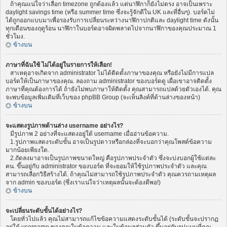
ถ้าคุณแน่ใจว่าเลือก timezone ถูกต้องแล้ว แต่นาฬิกาก็ยังไม่ตรง อาจเป็นเพราะ
daylight savings time (หรือ summer time ซึ่งจะรู้จักดีใน UK และที่อื่นๆ). บอร์ดไม่
ได้ถูกออกแบบมาเพื่อรองรับการเปลี่ยนระหว่างนาฬิกาปกติและ daylight time ดังนั้น
ทุกเดือนของฤดูร้อน นาฬิกาในบอร์ดอาจผิดพลาดไปจากนาฬิกาของคุณประมาณ 1
ชั่วโมง.
ข้างบน
ภาษาที่ฉันใช้ ไม่ได้อยู่ในรายการให้เลือก!
สาเหตุอาจเกิดจาก administrator ไม่ได้ติดตั้งภาษาของคุณ หรือยังไม่มีการแปล
บอร์ดให้เป็นภาษาของคุณ. ลองถาม administrator ของบอร์ดดู เผื่อเขาอาจติดตั้ง
ภาษาที่คุณต้องการได้ ถ้ายังไม่พบภาษาให้ติดตั้ง คุณสามารถแปลด้วยตัวเองได้. คุณ
จะพบข้อมูลเพิ่มเติมที่เว็บของ phpBB Group (จะเห็นลิงค์ที่ด้านล่างของหน้า)
ข้างบน
จะแสดงรูปภาพด้านล่าง username อย่างไร?
มีรูปภาพ 2 อย่างที่จะแสดงอยู่ใต้ username เมื่ออ่านข้อความ.
1.รูปภาพแสดงระดับขั้น อาจเป็นรูปดาวหรือกล่องที่จะบอกว่าคุณโพสต์ข้อความ
มากน้อยเพียงใด.
2.ถัดลงมาอาจเป็นรูปภาพขนาดใหญ่ คือรูปภาพประจำตัว ซึ่งจะบ่งบอกผู้ใช้แต่ละ
คน. ขึ้นอยู่กับ administrator ของบอร์ด ที่จะยอมให้ใช้รูปภาพประจำตัว และคุณ
สามารถเลือกวิธีสร้างได้. ถ้าคุณไม่สามารถใช้รูปภาพประจำตัว คุณควรถามเหตุผล
จาก admin ของบอร์ด (ซึ่งเราแน่ใจว่าเหตุผลนั้นจะต้องดีพอ!)
ข้างบน
จะเปลี่ยนระดับขั้นได้อย่างไร?
โดยทั่วไปแล้ว คุณไม่สามารถแก้ไขข้อความแสดงระดับขั้นได้ (ระดับขั้นจะปรากฏ