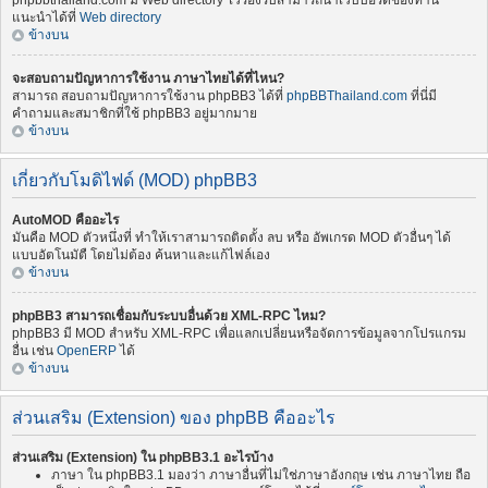
phpbbthailand.com มี Web directory ไว้รองรับสามารถนำเว็บบอร์ดของท่าน
แนะนำได้ที่
Web directory
ข้างบน
จะสอบถามปัญหาการใช้งาน ภาษาไทยได้ที่ไหน?
สามารถ สอบถามปัญหาการใช้งาน phpBB3 ได้ที่
phpBBThailand.com
ที่นี่มี
คำถามและสมาชิกที่ใช้ phpBB3 อยู่มากมาย
ข้างบน
เกี่ยวกับโมดิไฟด์ (MOD) phpBB3
AutoMOD คืออะไร
มันคือ MOD ตัวหนึ่งที่ ทำให้เราสามารถติดตั้ง ลบ หรือ อัพเกรด MOD ตัวอื่นๆ ได้
แบบอัตโนมัตื โดยไม่ต้อง ค้นหาและแก้ไฟล์เอง
ข้างบน
phpBB3 สามารถเชื่อมกับระบบอื่นด้วย XML-RPC ไหม?
phpBB3 มี MOD สำหรับ XML-RPC เพื่อแลกเปลี่ยนหรือจัดการข้อมูลจากโปรแกรม
อื่น เช่น
OpenERP
ได้
ข้างบน
ส่วนเสริม (Extension) ของ phpBB คืออะไร
ส่วนเสริม (Extension) ใน phpBB3.1 อะไรบ้าง
ภาษา ใน phpBB3.1 มองว่า ภาษาอื่นที่ไม่ใช่ภาษาอังกฤษ เช่น ภาษาไทย ถือ