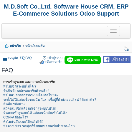
M.D.Soft Co.,Ltd. Software House CRM, ERP
E-Commerce Solutions Odoo Support
T
o
g
g
หน้าเว็บ
หน้าเว็บบอร์ด
l
นห
e
า
n
เมนูลัด
FAQ
เข้าสู่ระบบ
เข้าระบบ
Log in with LINE
a
สมัครสมาชิก
v
FAQ
i
g
a
การเข้าสู่ระบบ และ การสมัครสมาชิก
t
ทำไมเข้าสู่ระบบไม่ได้ ?
i
จำเป็นต้องสมัครสมาชิกด้วยหรือ?
o
ทำไมฉันถึงออกจากระบบโดยอัตโนมัติ?
n
จะสั่งไม่ให้แสดงชื่อของฉัน ในรายชื่อผู้ที่กำลัง ออนไลน์ ได้อย่างไร?
ฉันลืม รหัสผ่าน!
สมัครสมาชิกแล้ว แต่เข้าสู่ระบบไม่ได้!
ฉันเคยเข้าสู่ระบบได้ แต่ตอนนี้กลับเข้าไม่ได้?!
COPPA คืออะไร?
ทำไมฉันถึงลงทะเีบียนไม่ได้?
ข้อความที่ว่า “ลบคุีกกี้ทั้งหมดของบอร์ดนี้” ทำอะไร ?