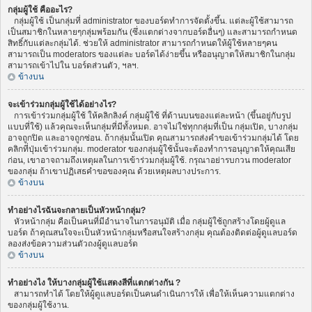
กลุ่มผู้ใช้ คืออะไร?
กลุ่มผู้ใช้ เป็นกลุ่มที่ administrator ของบอร์ดทำการจัดตั้งขึ้น. แต่ละผู้ใช้สามารถ
เป็นสมาชิกในหลายๆกลุ่มพร้อมกัน (ซึ่งแตกต่างจากบอร์ดอื่นๆ) และสามารถกำหนด
สิทธิ์กับแต่ละกลุ่มได้. ช่วยให้ administrator สามารถกำหนดให้ผู้ใช้หลายๆคน
สามารถเป็น moderators ของแต่ละ บอร์ดได้ง่ายขึ้น หรืออนุญาตให้สมาชิกในกลุ่ม
สามารถเข้าไปใน บอร์ดส่วนตัว, ฯลฯ.
ข้างบน
จะเข้าร่วมกลุ่มผู้ใช้ได้อย่างไร?
การเข้าร่วมกลุ่มผู้ใช้ ให้คลิกลิงค์ กลุ่มผู้ใช้ ที่ด้านบนของแต่ละหน้า (ขึ้นอยู่กับรูป
แบบที่ใช้) แล้วคุณจะเห็นกลุ่มที่มีทั้งหมด. อาจไม่ใช่ทุกกลุ่มที่เป็น กลุ่มเปิด, บางกลุ่ม
อาจถูกปิด และอาจถูกซ่อน. ถ้ากลุ่มนั้นเปิด คุณสามารถส่งคำขอเข้าร่วมกลุ่มได้ โดย
คลิกที่ปุ่มเข้าร่วมกลุ่ม. moderator ของกลุ่มผู้ใช้นั้นจะต้องทำการอนุญาตให้คุณเสีย
ก่อน, เขาอาจถามถึงเหตุผลในการเข้าร่วมกลุ่มผู้ใช้. กรุณาอย่ารบกวน moderator
ของกลุ่ม ถ้าเขาปฏิเสธคำขอของคุณ ด้วยเหตุผลบางประการ.
ข้างบน
ทำอย่างไรฉันจะกลายเป็นหัวหน้ากลุ่ม?
หัวหน้ากลุ่ม คือเป็นคนที่มีอำนาจในการอนุมัติ เมื่อ กลุ่มผู้ใช้ถูกสร้างโดยผู้ดูแล
บอร์ด ถ้าคุณสนใจจะเป็นหัวหน้ากลุ่มหรือสนใจสร้างกลุ่ม คุณต้องติดต่อผู้ดูแลบอร์ด
ลองส่งข้อความส่วนตัวถงผู้ดูแลบอร์ด
ข้างบน
ทำอย่างไง ให้บางกลุ่มผู้ใช้แสดงสีที่แตกต่างกัน ?
สามารถทำได้ โดยให้ผู้ดูแลบอร์ดเป็นคนดำเนินการให้ เพื่อให้เห็นความแตกต่าง
ของกลุ่มผู้ใช้งาน.