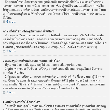
ถ้าคุณแน่ใจว่าเลือก timezone ถูกต้องแล้ว แต่นาฬิกาก็ยังไม่ตรง อาจเป็นเพราะ
daylight savings time (หรือ summer time ซึ่งจะรู้จักดีใน UK และที่อื่นๆ). บอร์ดไม่
ได้ถูกออกแบบมาเพื่อรองรับการเปลี่ยนระหว่างนาฬิกาปกติและ daylight time ดังนั้น
ทุกเดือนของฤดูร้อน นาฬิกาในบอร์ดอาจผิดพลาดไปจากนาฬิกาของคุณประมาณ 1
ชั่วโมง.
ข้างบน
ภาษาที่ฉันใช้ ไม่ได้อยู่ในรายการให้เลือก!
สาเหตุอาจเกิดจาก administrator ไม่ได้ติดตั้งภาษาของคุณ หรือยังไม่มีการแปล
บอร์ดให้เป็นภาษาของคุณ. ลองถาม administrator ของบอร์ดดู เผื่อเขาอาจติดตั้ง
ภาษาที่คุณต้องการได้ ถ้ายังไม่พบภาษาให้ติดตั้ง คุณสามารถแปลด้วยตัวเองได้. คุณ
จะพบข้อมูลเพิ่มเติมที่เว็บของ phpBB Group (จะเห็นลิงค์ที่ด้านล่างของหน้า)
ข้างบน
จะแสดงรูปภาพด้านล่าง username อย่างไร?
มีรูปภาพ 2 อย่างที่จะแสดงอยู่ใต้ username เมื่ออ่านข้อความ.
1.รูปภาพแสดงระดับขั้น อาจเป็นรูปดาวหรือกล่องที่จะบอกว่าคุณโพสต์ข้อความ
มากน้อยเพียงใด.
2.ถัดลงมาอาจเป็นรูปภาพขนาดใหญ่ คือรูปภาพประจำตัว ซึ่งจะบ่งบอกผู้ใช้แต่ละ
คน. ขึ้นอยู่กับ administrator ของบอร์ด ที่จะยอมให้ใช้รูปภาพประจำตัว และคุณ
สามารถเลือกวิธีสร้างได้. ถ้าคุณไม่สามารถใช้รูปภาพประจำตัว คุณควรถามเหตุผล
จาก admin ของบอร์ด (ซึ่งเราแน่ใจว่าเหตุผลนั้นจะต้องดีพอ!)
ข้างบน
จะเปลี่ยนระดับขั้นได้อย่างไร?
โดยทั่วไปแล้ว คุณไม่สามารถแก้ไขข้อความแสดงระดับขั้นได้ (ระดับขั้นจะปรากฏ