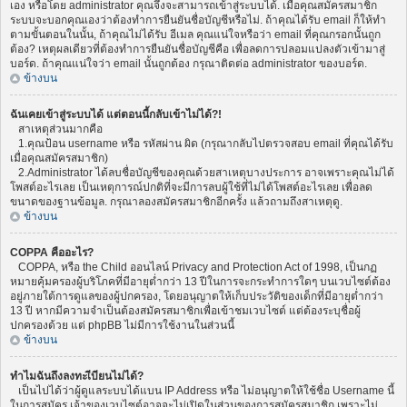
เอง หรือโดย administrator คุณจึงจะสามารถเข้าสู่ระบบได้. เมื่อคุณสมัครสมาชิก
ระบบจะบอกคุณเองว่าต้องทำการยืนยันชื่อบัญชีหรือไม่. ถ้าคุณได้รับ email ก็ให้ทำ
ตามขั้นตอนในนั้น, ถ้าคุณไม่ได้รับ อีเมล คุณแน่ใจหรือว่า email ที่คุณกรอกนั้นถูก
ต้อง? เหตุผลเดียวที่ต้องทำการยืนยันชื่อบัญชีคือ เพื่อลดการปลอมแปลงตัวเข้ามาสู่
บอร์ด. ถ้าคุณแน่ใจว่า email นั้นถูกต้อง กรุณาติดต่อ administrator ของบอร์ด.
ข้างบน
ฉันเคยเข้าสู่ระบบได้ แต่ตอนนี้กลับเข้าไม่ได้?!
สาเหตุส่วนมากคือ
1.คุณป้อน username หรือ รหัสผ่าน ผิด (กรุณากลับไปตรวจสอบ email ที่คุณได้รับ
เมื่อคุณสมัครสมาชิก)
2.Administrator ได้ลบชื่อบัญชีของคุณด้วยสาเหตุบางประการ อาจเพราะคุณไม่ได้
โพสต์อะไรเลย เป็นเหตุการณ์ปกติที่จะมีการลบผู้ใช้ที่ไม่ได้โพสต์อะไรเลย เพื่อลด
ขนาดของฐานข้อมูล. กรุณาลองสมัครสมาชิกอีกครั้ง แล้วถามถึงสาเหตุดู.
ข้างบน
COPPA คืออะไร?
COPPA, หรือ the Child ออนไลน์ Privacy and Protection Act of 1998, เป็นกฏ
หมายคุ้มครองผู้บริโภคที่มีอายุต่ำกว่า 13 ปีในการจะกระทำการใดๆ บนเวบไซต์ต้อง
อยู่ภายใต้การดูแลของผู้ปกครอง, โดยอนุญาตให้เก็บประวัติของเด็กที่มีอายุต่ำกว่า
13 ปี หากมีความจำเป็นต้องสมัครสมาชิกเพื่อเข้าชมเวบไซต์ แต่ต้องระบุชื่อผู้
ปกครองด้วย แต่ phpBB ไม่มีการใช้งานในส่วนนี้
ข้างบน
ทำไมฉันถึงลงทะเีบียนไม่ได้?
เป็นไปได้ว่าผู้ดูแลระบบได้แบน IP Address หรือ ไม่อนุญาตให้ใช้ชื่อ Username นี้
ในการสมัคร เจ้าของเวบไซต์อาจจะไม่เปิดในส่วนของการสมัครสมาชิก เพราะไม่