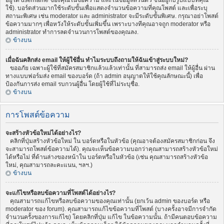
อยู่ใต้ username ของคุณในข้อความ และในข้อมูลส่วนตัว ขึ้นอยู่กับรูปแบบที่คุณ
ใช้). บอร์ดส่วนมากใช้ระดับขั้นเพื่อแสดงจำนวนข้อความที่คุณโพสต์ และเพื่อระบุ
สถานะพิเศษ เช่น moderator และ administrator จะมีระดับขั้นพิเศษ. กรุณาอย่าโพสต์
ข้อความมากๆ เพื่อหวังให้ระดับขั้นเพิ่มขึ้น เพราะบางทีคุณอาจถูก moderator หรือ
administrator ทำการลดจำนวนการโพสต์ของคุณลง.
ข้างบน
เมื่อฉันคลิกส่ง email ให้ผู้ใช้อื่น ทำไมระบบถึงถามให้ฉันเข้าสู่ระบบใหม่?
ขออภัย เฉพาะผู้ใช้ที่สมัครสมาชิกแล้วแล้วเท่านั้น ที่สามารถส่ง email ให้ผู้อื่น ผ่าน
ทางแบบฟอร์มส่ง email ของบอร์ด (ถ้า admin อนุญาตให้ใช้คุณลักษณะนี้) เพื่อ
ป้องกันการส่ง email รบกวนผู้อื่น โดยผู้ใช้ที่ไม่ระบุชื่อ.
ข้างบน
การโพสต์ข้อความ
จะสร้างหัวข้อใหม่ได้อย่างไร?
คลิกที่ปุ่มสร้างหัวข้อใหม่ ใน บอร์ดหรือในหัวข้อ (คุณอาจต้องสมัครสมาชิกก่อน จึง
จะสามารถโพสต์ข้อความได้). คุณจะเห็นข้อความบอกว่าคุณสามารถสร้างหัวข้อใหม่
ได้หรือไม่ ที่ด้านล่างของหน้าใน บอร์ดหรือในหัวข้อ (เช่น คุณสามารถสร้างหัวข้อ
ใหม่, คุณสามารถละคะแนน, ฯลฯ.)
ข้างบน
จะแก้ไขหรือลบข้อความที่โพสต์ได้อย่างไร?
คุณสามารถแก้ไขหรือลบข้อความของคุณเท่านั้น (ยกเว้น admin ของบอร์ด หรือ
moderator ของ forum). คุณสามารถแก้ไขข้อความที่โพสต์ (บางครั้งอาจมีการจำกัด
จำนวนครั้งของการแก้ไข) โดยคลิกที่ปุ่ม แก้ไข ในข้อความนั้น. ถ้ามีคนตอบข้อความ