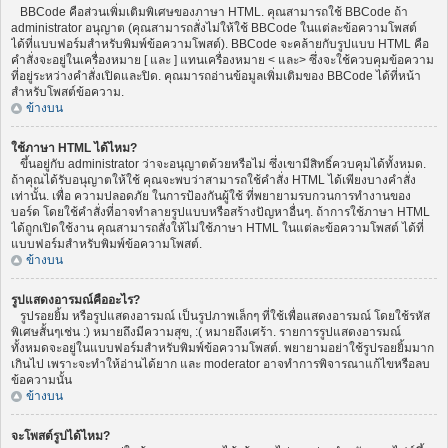
BBCode คือส่วนเพิ่มเติมพิเศษของภาษา HTML. คุณสามารถใช้ BBCode ถ้า
administrator อนุญาต (คุณสามารถสั่งไม่ให้ใช้ BBCode ในแต่ละข้อความโพสต์
ได้ที่แบบฟอร์มสำหรับพิมพ์ข้อความโพสต์). BBCode จะคล้ายกับรูปแบบ HTML คือ
คำสั่งจะอยู่ในเครื่องหมาย [ และ ] แทนเครื่องหมาย < และ> ซึ่งจะใช้ควบคุมข้อความ
ที่อยู่ระหว่างคำสั่งเปิดและปิด. คุณมารถอ่านข้อมูลเพิ่มเติมของ BBCode ได้ที่หน้า
สำหรับโพสต์ข้อความ.
ข้างบน
ใช้ภาษา HTML ได้ไหม?
ขึ้นอยู่กับ administrator ว่าจะอนุญาตด้วยหรือไม่ ซึ่งเขามีสิทธิ์ควบคุมได้ทั้งหมด.
ถ้าคุณได้รับอนุญาตให้ใช้ คุณจะพบว่าสามารถใช้คำสั่ง HTML ได้เพียงบางคำสั่ง
เท่านั้น. เพื่อ ความปลอดภัย ในการป้องกันผู้ใช้ ที่พยายามรบกวนการทำงานของ
บอร์ด โดยใช้คำสั่งที่อาจทำลายรูปแบบหรือสร้างปัญหาอื่นๆ. ถ้าการใช้ภาษา HTML
ได้ถูกเปิดใช้งาน คุณสามารถสั่งให้ไม่ใช้ภาษา HTML ในแต่ละข้อความโพสต์ ได้ที่
แบบฟอร์มสำหรับพิมพ์ข้อความโพสต์.
ข้างบน
รูปแสดงอารมณ์คืออะไร?
รูปรอยยิ้ม หรือรูปแสดงอารมณ์ เป็นรูปภาพเล็กๆ ที่ใช้เพื่อแสดงอารมณ์ โดยใช้รหัส
พิเศษสั้นๆเช่น :) หมายถึงมีความสุข, :( หมายถึงเศร้า. รายการรูปแสดงอารมณ์
ทั้งหมดจะอยู่ในแบบฟอร์มสำหรับพิมพ์ข้อความโพสต์. พยายามอย่าใช้รูปรอยยิ้มมาก
เกินไป เพราะจะทำให้อ่านได้ยาก และ moderator อาจทำการพิจารณาแก้ไขหรือลบ
ข้อความนั้น
ข้างบน
จะโพสต์รูปได้ไหม?