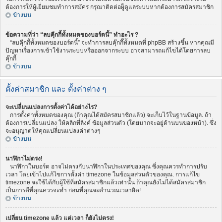
ต้องการให้ผู้เยี่ยมชมทำการสมัคร กรุณาติดต่อผู็ดูแลระบบหากต้องการสมัครสมาชิก
ข้างบน
ข้อความที่ว่า “ลบคุีกกี้ทั้งหมดของบอร์ดนี้” ทำอะไร ?
“ลบคุีกกี้ทั้งหมดของบอร์ดนี้” จะทำการลบคุ๊กกี๊ทั้งหมดที่ phpBB สร้างขึ้น หากคุณมี
ปัญหาเรื่องการเข้าใช้งานระบบหรือออกจากระบบ อาจสามารถแก้ไขได้โดยการลบ
คุ๊กกี้
ข้างบน
ตั้งค่าสมาชิก และ ตั้งค่าต่าง ๆ
จะเปลี่ยนแปลงการตั้งค่าได้อย่างไร?
การตั้งค่าทั้งหมดของคุณ (ถ้าคุณได้สมัครสมาชิกแล้ว) จะเก็บไว้ในฐานข้อมูล. ถ้า
ต้องการเปลี่ยนแปลง ให้คลิกที่ลิงค์ ข้อมูลส่วนตัว (โดยมากจะอยู่ด้านบนของหน้า). ซึ่ง
จะอนุญาตให้คุณเปลี่ยนแปลงค่าต่างๆ
ข้างบน
นาฬิกาไม่ตรง!
นาฬิกาในบอร์ด อาจไม่ตรงกับนาฬิกาในประเทศของคุณ ซึ่งคุณควรทำการปรับ
เวลา โดยเข้าไปแก้ไขการตั้งค่า timezone ในข้อมูลส่วนตัวของคุณ. การแก้ไข
timezone จะใช้ได้กับผู้ใช้ที่สมัครสมาชิกแล้วเท่านั้น ถ้าคุณยังไม่ได้สมัครสมาชิก
เป็นการดีที่คุณควรจะทำ ก่อนที่คุณจะคำนวณเวลาผิด!
ข้างบน
เปลี่ยน timezone แล้ว แต่เวลา ก็ยังไม่ตรง!