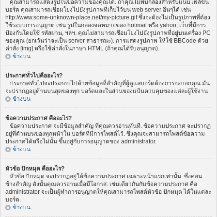
คุณสามารถแสดงรูปในข้อความของคุณได้. ถ้าคุณไม่พบกล่องสำหรับแนบไฟล์ขึ้น
บอร์ด คุณสามารถเชื่อมโยงไปยังรูปภาพที่เก็บไว้บน web server อื่นๆได้ เช่น
http://www.some-unknown-place.net/my-picture.gif ซึ่งจะต้องไม่เป็นรูปภาพที่ต้อง
ใช้ระบบการอนุญาต เช่น รูปในกล่องจดหมายของ hotmail หรือ yahoo, เว็บที่มีการ
ป้องกันโดยใช้ รหัสผ่าน, ฯลฯ. คุณไม่สามารถเชื่อมโยงไปยังรูปภาพที่อยู่บนเครื่อง PC
ของคุณ (ยกเว้นว่าจะเป็น server สาธารณะ). การแสดงรูปภาพ ให้ใช้ BBCode ด้วย
คำสั่ง [img] หรือใช้คำสั่งในภาษา HTML (ถ้าคุณได้รับอนุญาต).
ข้างบน
ประกาศทั่วไปคืออะไร?
ประกาศทั่วไปจะประกอบไปด้วยข้อมูลที่สำคัญที่ผู้ดูแลบอร์ดต้องการจะบอกคุณ มัน
จะปรากฏอยู่ด้านบนสุดของทุก บอร์ดและในส่วนของแป้นควบคุมของแต่ละผู้ใช้งาน
ข้างบน
ข้อความประกาศ คืออะไร?
ข้อความประกาศ จะมีข้อมูลสำคัญ ที่คุณควรอ่านทันที. ข้อความประกาศ จะปรากฏ
อยู่ที่ด้านบนของทุกหน้าใน บอร์ดที่มีการโพสต์ไว้. ซึ่งคุณจะสามารถโพสต์ข้อความ
ประกาศได้หรือไม่นั้น ขึ้นอยู่กับการอนุญาตของ administrator.
ข้างบน
หัวข้อ ปักหมุด คืออะไร?
หัวข้อ ปักหมุด จะปรากฏอยู่ใต้ข้อความประกาศ เฉพาะหน้าแรกเท่านั้น. ซึ่งค่อน
ข้างสำคัญ ดังนั้นคุณควรอ่านเมื่อมีโอกาส. เช่นเดียวกันกับข้อความประกาศ คือ
administrator จะเป็นผู้ทำการอนุญาตให้คุณสามารถโพสต์หัวข้อ ปักหมุด ได้ในแต่ละ
บอร์ด.
ข้างบน