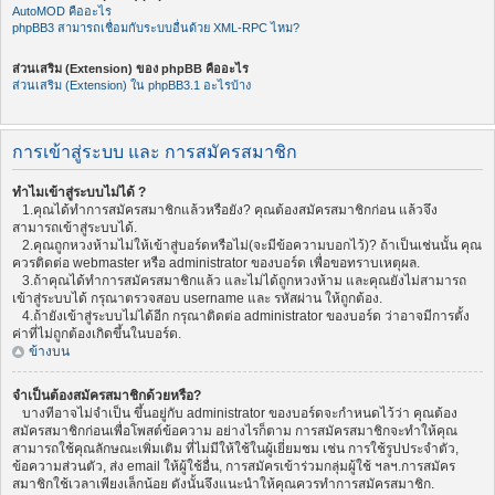
AutoMOD คืออะไร
phpBB3 สามารถเชื่อมกับระบบอื่นด้วย XML-RPC ไหม?
ส่วนเสริม (Extension) ของ phpBB คืออะไร
ส่วนเสริม (Extension) ใน phpBB3.1 อะไรบ้าง
การเข้าสู่ระบบ และ การสมัครสมาชิก
ทำไมเข้าสู่ระบบไม่ได้ ?
1.คุณได้ทำการสมัครสมาชิกแล้วหรือยัง? คุณต้องสมัครสมาชิกก่อน แล้วจึง
สามารถเข้าสู่ระบบได้.
2.คุณถูกหวงห้ามไม่ให้เข้าสู่บอร์ดหรือไม่(จะมีข้อความบอกไว้)? ถ้าเป็นเช่นนั้น คุณ
ควรติดต่อ webmaster หรือ administrator ของบอร์ด เพื่อขอทราบเหตุผล.
3.ถ้าคุณได้ทำการสมัครสมาชิกแล้ว และไม่ได้ถูกหวงห้าม และคุณยังไม่สามารถ
เข้าสู่ระบบได้ กรุณาตรวจสอบ username และ รหัสผ่าน ให้ถูกต้อง.
4.ถ้ายังเข้าสู่ระบบไม่ได้อีก กรุณาติดต่อ administrator ของบอร์ด ว่าอาจมีการตั้ง
ค่าที่ไม่ถูกต้องเกิดขึ้นในบอร์ด.
ข้างบน
จำเป็นต้องสมัครสมาชิกด้วยหรือ?
บางทีอาจไม่จำเป็น ขึ้นอยู่กับ administrator ของบอร์ดจะกำหนดไว้ว่า คุณต้อง
สมัครสมาชิกก่อนเพื่อโพสต์ข้อความ อย่างไรก็ตาม การสมัครสมาชิกจะทำให้คุณ
สามารถใช้คุณลักษณะเพิ่มเติม ที่ไม่มีให้ใช้ในผู้เยี่ยมชม เช่น การใช้รูปประจำตัว,
ข้อความส่วนตัว, ส่ง email ให้ผู้ใช้อื่น, การสมัครเข้าร่วมกลุ่มผู้ใช้ ฯลฯ.การสมัคร
สมาชิกใช้เวลาเพียงเล็กน้อย ดังนั้นจึงแนะนำให้คุณควรทำการสมัครสมาชิก.