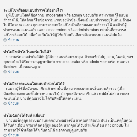
จะแก้ไขหรือลบแบบสำรวจได้อย่างไร?
ผู้ที่เป็นคนโพสต์ข้อความ, moderator หรือ admin ของบอร์ด สามารถแก้ไขแบบ
สำรวจได้. ให้คลิกแก้ไขข้อความแรกของหัวข้อ (ซึ่งจะมีแบบสำรวจอยู่ในนั้น). ถ้ายัง
ไม่มีใครลงคะแนน คุณสามารถลบหรือแก้ไขตัวเลือกของแบบสำรวจได้ แต่ถ้ามีผู้
ทำการลงคะแนนแล้ว เฉพาะ moderators หรือ administrators เท่านั้นที่สามารถ
แก้ไขหรือลบได้. เพื่อป้องกันไม่ให้ผู้ใช้แก้ไขตัวเลือกหลังจากลงคะแนนไปแล้ว
ข้างบน
ทำไมถึงเข้าไปในบอร์ด ไม่ได้?
บางบอร์ดอาจจำกัดให้กับผู้ใช้บางคนหรือบางกลุ่ม. ถ้าจะเข้าไปดู, อ่าน, โพสต์, ฯลฯ
คุณจะต้องได้รับการอนุญาตพิเศษ จาก moderator หรือ admin ของบอร์ด. คุณควร
ติดต่อเขาเพื่อขออนุญาต
ข้างบน
ทำไมถึงลงคะแนนในแบบสำรวจไม่ได้?
เฉพาะผู้ใช้ที่สมัครสมาชิกแล้วเท่านั้น ที่สามารถลงคะแนนในแบบสำรวจ (เพื่อ
ป้องกันผลคะแนนที่ไม่ตรงความจริง). ถ้าคุณสมัครสมาชิกแล้ว แต่ยังไม่สามารถลง
คะแนนได้ บางทีคุณอาจไม่ได้รับสิทธิ์ให้ลงคะแนน.
ข้างบน
ทำไมฉันถึงได้รับคำเตือน?
บางบอร์ดผู้ดูแลระบบกำหนดกฏบางอย่างขึ้น ถ้าคุณทำผิดกฏ มันจะเป็นเหตุให้คุณ
ได้รับคำเตือน กรุณาติดต่อผู้ดูแลบอร์ด หากคุณได้รับคำแจ้งเตือน ทาง phpBB ไม่
สามารถให้คำเตือนได้ๆ กับคุณได้ นอกจากผู้ดูแลบอร์ด
ข้างบน