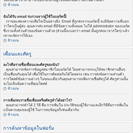
ของบอร์ด เขาสามารถป้องกันไม่ให้ผู้ใช้นั้นส่งข้อความส่วนตัวได้อีก.
ข้างบน
ฉันได้รับ email รบกวนจากผู้ใช้ในบอร์ดนี้!
เราขอแสดงความเสียใจเป็นอย่างยิ่ง. Email ที่ถูกส่งจากบอร์ดนี้ จะมีข้อความที่บอก
ว่าใครเป็นผู้ส่ง. คุณควรส่ง email ที่มีข้อความทั้งหมด ไปให้ administrator ของบอร์ด
ซึ่งรวมทั้งส่วนหัวของข้อความด้วย (ส่วนนี้จะบอกว่า email นั้นถูกส่งมาจากใคร) แล้ว
เขาจะจัดการให้เอง.
ข้างบน
เพื่อนและศัตรู
อะไรคือรายชื่อเพื่อนและศัตรูของฉัน?
คุณสามารถจัดการข้อมูลสมาชิกในบอร์ดได้ โดยสามารถระบุให้สมาชิกท่านอื่นๆ
เป็นเพื่อนกับคุณได้ เพื่อใช้ในการติดต่อกันได้โดยตรง เช่น การส่งข้อความส่วนตัว
การโพสต์ข้อความต่างๆ ในขณะเดียวกันคุณสามารถเพิ่มรายชื่อศัตรูได้ ศัตรูท่านนั้น
จะไม่เห็นข้อความที่คุณโพสต์
ข้างบน
การเพิ่ม/ลบรายชื่อเพื่อนหรือศัตรูทำได้อย่าไร?
คุณสามารถทำได้ 2 วิธี คือ การเพิ่มใน ประวัติของผู้ใช้งานและอีกวิธีคือการเพิ่มใน
แป้นควบคุมของผู้ใช้ ในการลบข้อมูลก็เช่นเดียวกัน
ข้างบน
การค้นหาข้อมูลในฟอรั่ม