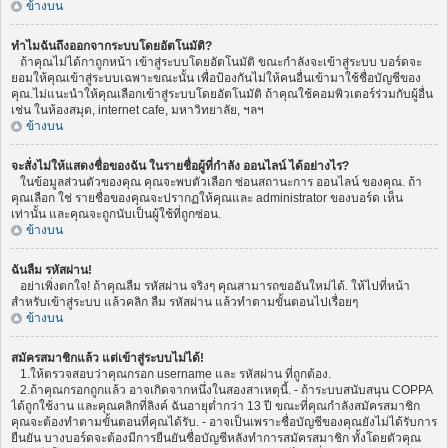
ข้างบน
ทำไมฉันถึงออกจากระบบโดยอัตโนมัติ?
ถ้าคุณไม่ได้กาถูกหน้า เข้าสู่ระบบโดยอัตโนมัติ ขณะกำลังจะเข้าสู่ระบบ บอร์ดจะ
ยอมให้คุณเข้าสู่ระบบเฉพาะขณะนั้น เพื่อป้องกันไม่ให้คนอื่นเข้ามาใช้ชื่อบัญชีของ
คุณ.ไม่แนะนำให้คุณเลือกเข้าสู่ระบบโดยอัตโนมัติ ถ้าคุณใช้คอมพิวเตอร์ร่วมกับผู้อื่น
เช่น ในห้องสมุด, internet cafe, มหาวิทยาลัย, ฯลฯ
ข้างบน
จะสั่งไม่ให้แสดงชื่อของฉัน ในรายชื่อผู้ที่กำลัง ออนไลน์ ได้อย่างไร?
ในข้อมูลส่วนตัวของคุณ คุณจะพบตัวเลือก ซ่อนสถานะการ ออนไลน์ ของคุณ. ถ้า
คุณเลือก ใช่ รายชื่อของคุณจะปรากฏให้คุณและ administrator ของบอร์ด เห็น
เท่านั้น และคุณจะถูกนับเป็นผู้ใช้ที่ถูกซ่อน.
ข้างบน
ฉันลืม รหัสผ่าน!
อย่าเพิ่งตกใจ! ถ้าคุณลืม รหัสผ่าน จริงๆ คุณสามารถขออันใหม่ได้. ให้ไปที่หน้า
สำหรับเข้าสู่ระบบ แล้วคลิก ลืม รหัสผ่าน แล้วทำตามขั้นตอนไปเรื่อยๆ
ข้างบน
สมัครสมาชิกแล้ว แต่เข้าสู่ระบบไม่ได้!
1.ให้ตรวจสอบว่าคุณกรอก username และ รหัสผ่าน ที่ถูกต้อง.
2.ถ้าคุณกรอกถูกแล้ว อาจเกิดจากหนึ่งในสองสาเหตุนี้. - ถ้าระบบสนับสนุน COPPA
ได้ถูกใช้งาน และคุณคลิกที่ลิงค์ ฉันอายุต่ำกว่า 13 ปี ขณะที่คุณกำลังสมัครสมาชิก
คุณจะต้องทำตามขั้นตอนที่คุณได้รับ. - อาจเป็นเพราะชื่อบัญชีของคุณยังไม่ได้รับการ
ยืนยัน บางบอร์ดจะต้องมีการยืนยันชื่อบัญชีหลังทำการสมัครสมาชิก ทั้งโดยตัวคุณ