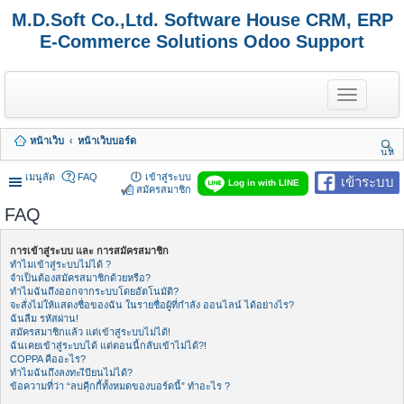
M.D.Soft Co.,Ltd. Software House CRM, ERP
E-Commerce Solutions Odoo Support
T
o
g
g
หน้าเว็บ
หน้าเว็บบอร์ด
l
นห
e
า
n
เมนูลัด
FAQ
เข้าสู่ระบบ
เข้าระบบ
Log in with LINE
a
สมัครสมาชิก
v
FAQ
i
g
a
การเข้าสู่ระบบ และ การสมัครสมาชิก
t
ทำไมเข้าสู่ระบบไม่ได้ ?
i
จำเป็นต้องสมัครสมาชิกด้วยหรือ?
o
ทำไมฉันถึงออกจากระบบโดยอัตโนมัติ?
n
จะสั่งไม่ให้แสดงชื่อของฉัน ในรายชื่อผู้ที่กำลัง ออนไลน์ ได้อย่างไร?
ฉันลืม รหัสผ่าน!
สมัครสมาชิกแล้ว แต่เข้าสู่ระบบไม่ได้!
ฉันเคยเข้าสู่ระบบได้ แต่ตอนนี้กลับเข้าไม่ได้?!
COPPA คืออะไร?
ทำไมฉันถึงลงทะเีบียนไม่ได้?
ข้อความที่ว่า “ลบคุีกกี้ทั้งหมดของบอร์ดนี้” ทำอะไร ?