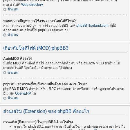
phpbbthailand.com มี Web directory ไว้รองรับสามารถนำเว็บบอร์ดของท่าน
แนะนำได้ที่
Web directory
ข้างบน
จะสอบถามปัญหาการใช้งาน ภาษาไทยได้ที่ไหน?
สามารถ สอบถามปัญหาการใช้งาน phpBB3 ได้ที่
phpBBThailand.com
ที่นี่มี
คำถามและสมาชิกที่ใช้ phpBB3 อยู่มากมาย
ข้างบน
เกี่ยวกับโมดิไฟด์ (MOD) phpBB3
AutoMOD คืออะไร
มันคือ MOD ตัวหนึ่งที่ ทำให้เราสามารถติดตั้ง ลบ หรือ อัพเกรด MOD ตัวอื่นๆ ได้
แบบอัตโนมัตื โดยไม่ต้อง ค้นหาและแก้ไฟล์เอง
ข้างบน
phpBB3 สามารถเชื่อมกับระบบอื่นด้วย XML-RPC ไหม?
phpBB3 มี MOD สำหรับ XML-RPC เพื่อแลกเปลี่ยนหรือจัดการข้อมูลจากโปรแกรม
อื่น เช่น
OpenERP
ได้
ข้างบน
ส่วนเสริม (Extension) ของ phpBB คืออะไร
ส่วนเสริม (Extension) ใน phpBB3.1 อะไรบ้าง
ภาษา ใน phpBB3.1 มองว่า ภาษาอื่นที่ไม่ใช่ภาษาอังกฤษ เช่น ภาษาไทย ถือ