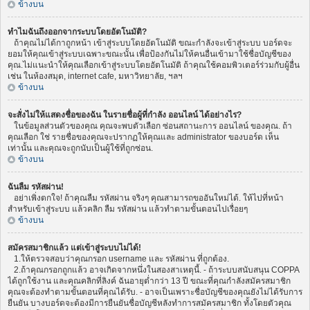
ข้างบน
ทำไมฉันถึงออกจากระบบโดยอัตโนมัติ?
ถ้าคุณไม่ได้กาถูกหน้า เข้าสู่ระบบโดยอัตโนมัติ ขณะกำลังจะเข้าสู่ระบบ บอร์ดจะ
ยอมให้คุณเข้าสู่ระบบเฉพาะขณะนั้น เพื่อป้องกันไม่ให้คนอื่นเข้ามาใช้ชื่อบัญชีของ
คุณ.ไม่แนะนำให้คุณเลือกเข้าสู่ระบบโดยอัตโนมัติ ถ้าคุณใช้คอมพิวเตอร์ร่วมกับผู้อื่น
เช่น ในห้องสมุด, internet cafe, มหาวิทยาลัย, ฯลฯ
ข้างบน
จะสั่งไม่ให้แสดงชื่อของฉัน ในรายชื่อผู้ที่กำลัง ออนไลน์ ได้อย่างไร?
ในข้อมูลส่วนตัวของคุณ คุณจะพบตัวเลือก ซ่อนสถานะการ ออนไลน์ ของคุณ. ถ้า
คุณเลือก ใช่ รายชื่อของคุณจะปรากฏให้คุณและ administrator ของบอร์ด เห็น
เท่านั้น และคุณจะถูกนับเป็นผู้ใช้ที่ถูกซ่อน.
ข้างบน
ฉันลืม รหัสผ่าน!
อย่าเพิ่งตกใจ! ถ้าคุณลืม รหัสผ่าน จริงๆ คุณสามารถขออันใหม่ได้. ให้ไปที่หน้า
สำหรับเข้าสู่ระบบ แล้วคลิก ลืม รหัสผ่าน แล้วทำตามขั้นตอนไปเรื่อยๆ
ข้างบน
สมัครสมาชิกแล้ว แต่เข้าสู่ระบบไม่ได้!
1.ให้ตรวจสอบว่าคุณกรอก username และ รหัสผ่าน ที่ถูกต้อง.
2.ถ้าคุณกรอกถูกแล้ว อาจเกิดจากหนึ่งในสองสาเหตุนี้. - ถ้าระบบสนับสนุน COPPA
ได้ถูกใช้งาน และคุณคลิกที่ลิงค์ ฉันอายุต่ำกว่า 13 ปี ขณะที่คุณกำลังสมัครสมาชิก
คุณจะต้องทำตามขั้นตอนที่คุณได้รับ. - อาจเป็นเพราะชื่อบัญชีของคุณยังไม่ได้รับการ
ยืนยัน บางบอร์ดจะต้องมีการยืนยันชื่อบัญชีหลังทำการสมัครสมาชิก ทั้งโดยตัวคุณ