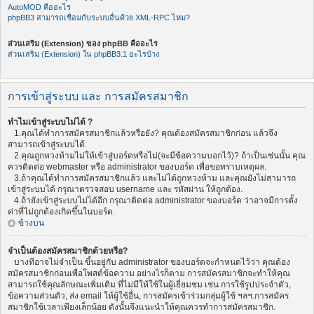
AutoMOD คืออะไร
phpBB3 สามารถเชื่อมกับระบบอื่นด้วย XML-RPC ไหม?
ส่วนเสริม (Extension) ของ phpBB คืออะไร
ส่วนเสริม (Extension) ใน phpBB3.1 อะไรบ้าง
การเข้าสู่ระบบ และ การสมัครสมาชิก
ทำไมเข้าสู่ระบบไม่ได้ ?
1.คุณได้ทำการสมัครสมาชิกแล้วหรือยัง? คุณต้องสมัครสมาชิกก่อน แล้วจึง
สามารถเข้าสู่ระบบได้.
2.คุณถูกหวงห้ามไม่ให้เข้าสู่บอร์ดหรือไม่(จะมีข้อความบอกไว้)? ถ้าเป็นเช่นนั้น คุณ
ควรติดต่อ webmaster หรือ administrator ของบอร์ด เพื่อขอทราบเหตุผล.
3.ถ้าคุณได้ทำการสมัครสมาชิกแล้ว และไม่ได้ถูกหวงห้าม และคุณยังไม่สามารถ
เข้าสู่ระบบได้ กรุณาตรวจสอบ username และ รหัสผ่าน ให้ถูกต้อง.
4.ถ้ายังเข้าสู่ระบบไม่ได้อีก กรุณาติดต่อ administrator ของบอร์ด ว่าอาจมีการตั้ง
ค่าที่ไม่ถูกต้องเกิดขึ้นในบอร์ด.
ข้างบน
จำเป็นต้องสมัครสมาชิกด้วยหรือ?
บางทีอาจไม่จำเป็น ขึ้นอยู่กับ administrator ของบอร์ดจะกำหนดไว้ว่า คุณต้อง
สมัครสมาชิกก่อนเพื่อโพสต์ข้อความ อย่างไรก็ตาม การสมัครสมาชิกจะทำให้คุณ
สามารถใช้คุณลักษณะเพิ่มเติม ที่ไม่มีให้ใช้ในผู้เยี่ยมชม เช่น การใช้รูปประจำตัว,
ข้อความส่วนตัว, ส่ง email ให้ผู้ใช้อื่น, การสมัครเข้าร่วมกลุ่มผู้ใช้ ฯลฯ.การสมัคร
สมาชิกใช้เวลาเพียงเล็กน้อย ดังนั้นจึงแนะนำให้คุณควรทำการสมัครสมาชิก.