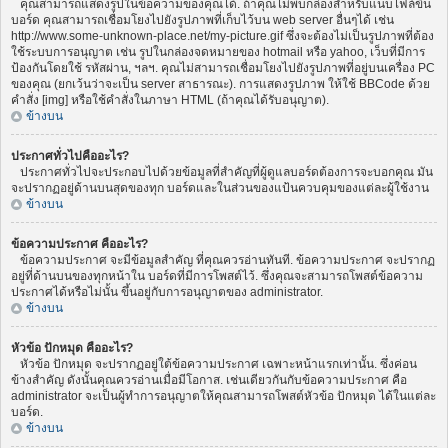
คุณสามารถแสดงรูปในข้อความของคุณได้. ถ้าคุณไม่พบกล่องสำหรับแนบไฟล์ขึ้น
บอร์ด คุณสามารถเชื่อมโยงไปยังรูปภาพที่เก็บไว้บน web server อื่นๆได้ เช่น
http://www.some-unknown-place.net/my-picture.gif ซึ่งจะต้องไม่เป็นรูปภาพที่ต้อง
ใช้ระบบการอนุญาต เช่น รูปในกล่องจดหมายของ hotmail หรือ yahoo, เว็บที่มีการ
ป้องกันโดยใช้ รหัสผ่าน, ฯลฯ. คุณไม่สามารถเชื่อมโยงไปยังรูปภาพที่อยู่บนเครื่อง PC
ของคุณ (ยกเว้นว่าจะเป็น server สาธารณะ). การแสดงรูปภาพ ให้ใช้ BBCode ด้วย
คำสั่ง [img] หรือใช้คำสั่งในภาษา HTML (ถ้าคุณได้รับอนุญาต).
ข้างบน
ประกาศทั่วไปคืออะไร?
ประกาศทั่วไปจะประกอบไปด้วยข้อมูลที่สำคัญที่ผู้ดูแลบอร์ดต้องการจะบอกคุณ มัน
จะปรากฏอยู่ด้านบนสุดของทุก บอร์ดและในส่วนของแป้นควบคุมของแต่ละผู้ใช้งาน
ข้างบน
ข้อความประกาศ คืออะไร?
ข้อความประกาศ จะมีข้อมูลสำคัญ ที่คุณควรอ่านทันที. ข้อความประกาศ จะปรากฏ
อยู่ที่ด้านบนของทุกหน้าใน บอร์ดที่มีการโพสต์ไว้. ซึ่งคุณจะสามารถโพสต์ข้อความ
ประกาศได้หรือไม่นั้น ขึ้นอยู่กับการอนุญาตของ administrator.
ข้างบน
หัวข้อ ปักหมุด คืออะไร?
หัวข้อ ปักหมุด จะปรากฏอยู่ใต้ข้อความประกาศ เฉพาะหน้าแรกเท่านั้น. ซึ่งค่อน
ข้างสำคัญ ดังนั้นคุณควรอ่านเมื่อมีโอกาส. เช่นเดียวกันกับข้อความประกาศ คือ
administrator จะเป็นผู้ทำการอนุญาตให้คุณสามารถโพสต์หัวข้อ ปักหมุด ได้ในแต่ละ
บอร์ด.
ข้างบน