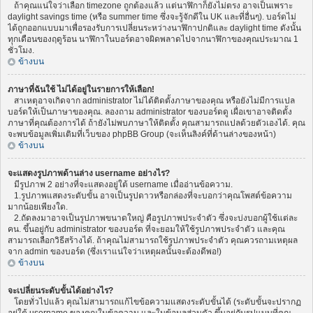
ถ้าคุณแน่ใจว่าเลือก timezone ถูกต้องแล้ว แต่นาฬิกาก็ยังไม่ตรง อาจเป็นเพราะ
daylight savings time (หรือ summer time ซึ่งจะรู้จักดีใน UK และที่อื่นๆ). บอร์ดไม่
ได้ถูกออกแบบมาเพื่อรองรับการเปลี่ยนระหว่างนาฬิกาปกติและ daylight time ดังนั้น
ทุกเดือนของฤดูร้อน นาฬิกาในบอร์ดอาจผิดพลาดไปจากนาฬิกาของคุณประมาณ 1
ชั่วโมง.
ข้างบน
ภาษาที่ฉันใช้ ไม่ได้อยู่ในรายการให้เลือก!
สาเหตุอาจเกิดจาก administrator ไม่ได้ติดตั้งภาษาของคุณ หรือยังไม่มีการแปล
บอร์ดให้เป็นภาษาของคุณ. ลองถาม administrator ของบอร์ดดู เผื่อเขาอาจติดตั้ง
ภาษาที่คุณต้องการได้ ถ้ายังไม่พบภาษาให้ติดตั้ง คุณสามารถแปลด้วยตัวเองได้. คุณ
จะพบข้อมูลเพิ่มเติมที่เว็บของ phpBB Group (จะเห็นลิงค์ที่ด้านล่างของหน้า)
ข้างบน
จะแสดงรูปภาพด้านล่าง username อย่างไร?
มีรูปภาพ 2 อย่างที่จะแสดงอยู่ใต้ username เมื่ออ่านข้อความ.
1.รูปภาพแสดงระดับขั้น อาจเป็นรูปดาวหรือกล่องที่จะบอกว่าคุณโพสต์ข้อความ
มากน้อยเพียงใด.
2.ถัดลงมาอาจเป็นรูปภาพขนาดใหญ่ คือรูปภาพประจำตัว ซึ่งจะบ่งบอกผู้ใช้แต่ละ
คน. ขึ้นอยู่กับ administrator ของบอร์ด ที่จะยอมให้ใช้รูปภาพประจำตัว และคุณ
สามารถเลือกวิธีสร้างได้. ถ้าคุณไม่สามารถใช้รูปภาพประจำตัว คุณควรถามเหตุผล
จาก admin ของบอร์ด (ซึ่งเราแน่ใจว่าเหตุผลนั้นจะต้องดีพอ!)
ข้างบน
จะเปลี่ยนระดับขั้นได้อย่างไร?
โดยทั่วไปแล้ว คุณไม่สามารถแก้ไขข้อความแสดงระดับขั้นได้ (ระดับขั้นจะปรากฏ