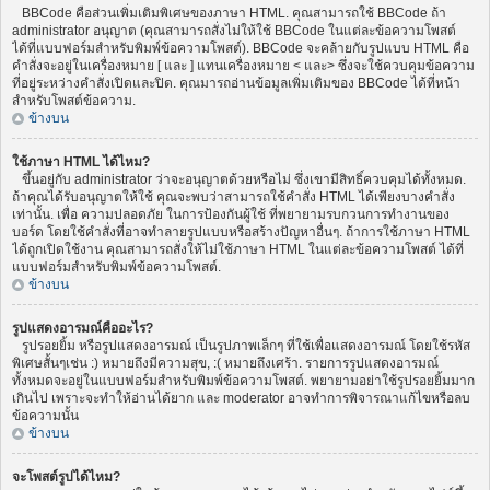
BBCode คือส่วนเพิ่มเติมพิเศษของภาษา HTML. คุณสามารถใช้ BBCode ถ้า
administrator อนุญาต (คุณสามารถสั่งไม่ให้ใช้ BBCode ในแต่ละข้อความโพสต์
ได้ที่แบบฟอร์มสำหรับพิมพ์ข้อความโพสต์). BBCode จะคล้ายกับรูปแบบ HTML คือ
คำสั่งจะอยู่ในเครื่องหมาย [ และ ] แทนเครื่องหมาย < และ> ซึ่งจะใช้ควบคุมข้อความ
ที่อยู่ระหว่างคำสั่งเปิดและปิด. คุณมารถอ่านข้อมูลเพิ่มเติมของ BBCode ได้ที่หน้า
สำหรับโพสต์ข้อความ.
ข้างบน
ใช้ภาษา HTML ได้ไหม?
ขึ้นอยู่กับ administrator ว่าจะอนุญาตด้วยหรือไม่ ซึ่งเขามีสิทธิ์ควบคุมได้ทั้งหมด.
ถ้าคุณได้รับอนุญาตให้ใช้ คุณจะพบว่าสามารถใช้คำสั่ง HTML ได้เพียงบางคำสั่ง
เท่านั้น. เพื่อ ความปลอดภัย ในการป้องกันผู้ใช้ ที่พยายามรบกวนการทำงานของ
บอร์ด โดยใช้คำสั่งที่อาจทำลายรูปแบบหรือสร้างปัญหาอื่นๆ. ถ้าการใช้ภาษา HTML
ได้ถูกเปิดใช้งาน คุณสามารถสั่งให้ไม่ใช้ภาษา HTML ในแต่ละข้อความโพสต์ ได้ที่
แบบฟอร์มสำหรับพิมพ์ข้อความโพสต์.
ข้างบน
รูปแสดงอารมณ์คืออะไร?
รูปรอยยิ้ม หรือรูปแสดงอารมณ์ เป็นรูปภาพเล็กๆ ที่ใช้เพื่อแสดงอารมณ์ โดยใช้รหัส
พิเศษสั้นๆเช่น :) หมายถึงมีความสุข, :( หมายถึงเศร้า. รายการรูปแสดงอารมณ์
ทั้งหมดจะอยู่ในแบบฟอร์มสำหรับพิมพ์ข้อความโพสต์. พยายามอย่าใช้รูปรอยยิ้มมาก
เกินไป เพราะจะทำให้อ่านได้ยาก และ moderator อาจทำการพิจารณาแก้ไขหรือลบ
ข้อความนั้น
ข้างบน
จะโพสต์รูปได้ไหม?