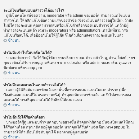
จะแก้ไขหรือลบแบบสำรวจได้อย่างไร?
ผู้ที่เป็นคนโพสต์ข้อความ, moderator หรือ admin ของบอร์ด สามารถแก้ไขแบบ
สำรวจได้. ให้คลิกแก้ไขข้อความแรกของหัวข้อ (ซึ่งจะมีแบบสำรวจอยู่ในนั้น). ถ้ายัง
ไม่มีใครลงคะแนน คุณสามารถลบหรือแก้ไขตัวเลือกของแบบสำรวจได้ แต่ถ้ามีผู้
ทำการลงคะแนนแล้ว เฉพาะ moderators หรือ administrators เท่านั้นที่สามารถ
แก้ไขหรือลบได้. เพื่อป้องกันไม่ให้ผู้ใช้แก้ไขตัวเลือกหลังจากลงคะแนนไปแล้ว
ข้างบน
ทำไมถึงเข้าไปในบอร์ด ไม่ได้?
บางบอร์ดอาจจำกัดให้กับผู้ใช้บางคนหรือบางกลุ่ม. ถ้าจะเข้าไปดู, อ่าน, โพสต์, ฯลฯ
คุณจะต้องได้รับการอนุญาตพิเศษ จาก moderator หรือ admin ของบอร์ด. คุณควร
ติดต่อเขาเพื่อขออนุญาต
ข้างบน
ทำไมถึงลงคะแนนในแบบสำรวจไม่ได้?
เฉพาะผู้ใช้ที่สมัครสมาชิกแล้วเท่านั้น ที่สามารถลงคะแนนในแบบสำรวจ (เพื่อ
ป้องกันผลคะแนนที่ไม่ตรงความจริง). ถ้าคุณสมัครสมาชิกแล้ว แต่ยังไม่สามารถลง
คะแนนได้ บางทีคุณอาจไม่ได้รับสิทธิ์ให้ลงคะแนน.
ข้างบน
ทำไมฉันถึงได้รับคำเตือน?
บางบอร์ดผู้ดูแลระบบกำหนดกฏบางอย่างขึ้น ถ้าคุณทำผิดกฏ มันจะเป็นเหตุให้คุณ
ได้รับคำเตือน กรุณาติดต่อผู้ดูแลบอร์ด หากคุณได้รับคำแจ้งเตือน ทาง phpBB ไม่
สามารถให้คำเตือนได้ๆ กับคุณได้ นอกจากผู้ดูแลบอร์ด
ข้างบน