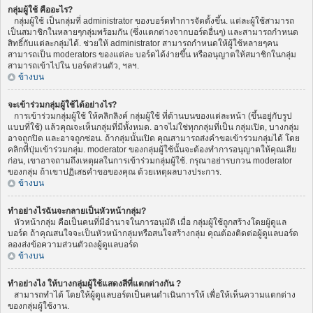
กลุ่มผู้ใช้ คืออะไร?
กลุ่มผู้ใช้ เป็นกลุ่มที่ administrator ของบอร์ดทำการจัดตั้งขึ้น. แต่ละผู้ใช้สามารถ
เป็นสมาชิกในหลายๆกลุ่มพร้อมกัน (ซึ่งแตกต่างจากบอร์ดอื่นๆ) และสามารถกำหนด
สิทธิ์กับแต่ละกลุ่มได้. ช่วยให้ administrator สามารถกำหนดให้ผู้ใช้หลายๆคน
สามารถเป็น moderators ของแต่ละ บอร์ดได้ง่ายขึ้น หรืออนุญาตให้สมาชิกในกลุ่ม
สามารถเข้าไปใน บอร์ดส่วนตัว, ฯลฯ.
ข้างบน
จะเข้าร่วมกลุ่มผู้ใช้ได้อย่างไร?
การเข้าร่วมกลุ่มผู้ใช้ ให้คลิกลิงค์ กลุ่มผู้ใช้ ที่ด้านบนของแต่ละหน้า (ขึ้นอยู่กับรูป
แบบที่ใช้) แล้วคุณจะเห็นกลุ่มที่มีทั้งหมด. อาจไม่ใช่ทุกกลุ่มที่เป็น กลุ่มเปิด, บางกลุ่ม
อาจถูกปิด และอาจถูกซ่อน. ถ้ากลุ่มนั้นเปิด คุณสามารถส่งคำขอเข้าร่วมกลุ่มได้ โดย
คลิกที่ปุ่มเข้าร่วมกลุ่ม. moderator ของกลุ่มผู้ใช้นั้นจะต้องทำการอนุญาตให้คุณเสีย
ก่อน, เขาอาจถามถึงเหตุผลในการเข้าร่วมกลุ่มผู้ใช้. กรุณาอย่ารบกวน moderator
ของกลุ่ม ถ้าเขาปฏิเสธคำขอของคุณ ด้วยเหตุผลบางประการ.
ข้างบน
ทำอย่างไรฉันจะกลายเป็นหัวหน้ากลุ่ม?
หัวหน้ากลุ่ม คือเป็นคนที่มีอำนาจในการอนุมัติ เมื่อ กลุ่มผู้ใช้ถูกสร้างโดยผู้ดูแล
บอร์ด ถ้าคุณสนใจจะเป็นหัวหน้ากลุ่มหรือสนใจสร้างกลุ่ม คุณต้องติดต่อผู้ดูแลบอร์ด
ลองส่งข้อความส่วนตัวถงผู้ดูแลบอร์ด
ข้างบน
ทำอย่างไง ให้บางกลุ่มผู้ใช้แสดงสีที่แตกต่างกัน ?
สามารถทำได้ โดยให้ผู้ดูแลบอร์ดเป็นคนดำเนินการให้ เพื่อให้เห็นความแตกต่าง
ของกลุ่มผู้ใช้งาน.