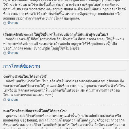
อยู่ใต้ username ของคุณในข้อความ และในข้อมูลส่วนตัว ขึ้นอยู่กับรูปแบบที่คุณ
ใช้). บอร์ดส่วนมากใช้ระดับขั้นเพื่อแสดงจำนวนข้อความที่คุณโพสต์ และเพื่อระบุ
สถานะพิเศษ เช่น moderator และ administrator จะมีระดับขั้นพิเศษ. กรุณาอย่าโพสต์
ข้อความมากๆ เพื่อหวังให้ระดับขั้นเพิ่มขึ้น เพราะบางทีคุณอาจถูก moderator หรือ
administrator ทำการลดจำนวนการโพสต์ของคุณลง.
ข้างบน
เมื่อฉันคลิกส่ง email ให้ผู้ใช้อื่น ทำไมระบบถึงถามให้ฉันเข้าสู่ระบบใหม่?
ขออภัย เฉพาะผู้ใช้ที่สมัครสมาชิกแล้วแล้วเท่านั้น ที่สามารถส่ง email ให้ผู้อื่น ผ่าน
ทางแบบฟอร์มส่ง email ของบอร์ด (ถ้า admin อนุญาตให้ใช้คุณลักษณะนี้) เพื่อ
ป้องกันการส่ง email รบกวนผู้อื่น โดยผู้ใช้ที่ไม่ระบุชื่อ.
ข้างบน
การโพสต์ข้อความ
จะสร้างหัวข้อใหม่ได้อย่างไร?
คลิกที่ปุ่มสร้างหัวข้อใหม่ ใน บอร์ดหรือในหัวข้อ (คุณอาจต้องสมัครสมาชิกก่อน จึง
จะสามารถโพสต์ข้อความได้). คุณจะเห็นข้อความบอกว่าคุณสามารถสร้างหัวข้อใหม่
ได้หรือไม่ ที่ด้านล่างของหน้าใน บอร์ดหรือในหัวข้อ (เช่น คุณสามารถสร้างหัวข้อ
ใหม่, คุณสามารถละคะแนน, ฯลฯ.)
ข้างบน
จะแก้ไขหรือลบข้อความที่โพสต์ได้อย่างไร?
คุณสามารถแก้ไขหรือลบข้อความของคุณเท่านั้น (ยกเว้น admin ของบอร์ด หรือ
moderator ของ forum). คุณสามารถแก้ไขข้อความที่โพสต์ (บางครั้งอาจมีการจำกัด
จำนวนครั้งของการแก้ไข) โดยคลิกที่ปุ่ม แก้ไข ในข้อความนั้น. ถ้ามีคนตอบข้อความ