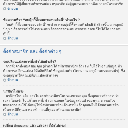
ต้องการให้ผู้เยี่ยมชมทำการสมัคร กรุณาติดต่อผู็ดูแลระบบหากต้องการสมัครสมาชิก
ข้างบน
ข้อความที่ว่า “ลบคุีกกี้ทั้งหมดของบอร์ดนี้” ทำอะไร ?
“ลบคุีกกี้ทั้งหมดของบอร์ดนี้” จะทำการลบคุ๊กกี๊ทั้งหมดที่ phpBB สร้างขึ้น หากคุณมี
ปัญหาเรื่องการเข้าใช้งานระบบหรือออกจากระบบ อาจสามารถแก้ไขได้โดยการลบ
คุ๊กกี้
ข้างบน
ตั้งค่าสมาชิก และ ตั้งค่าต่าง ๆ
จะเปลี่ยนแปลงการตั้งค่าได้อย่างไร?
การตั้งค่าทั้งหมดของคุณ (ถ้าคุณได้สมัครสมาชิกแล้ว) จะเก็บไว้ในฐานข้อมูล. ถ้า
ต้องการเปลี่ยนแปลง ให้คลิกที่ลิงค์ ข้อมูลส่วนตัว (โดยมากจะอยู่ด้านบนของหน้า). ซึ่ง
จะอนุญาตให้คุณเปลี่ยนแปลงค่าต่างๆ
ข้างบน
นาฬิกาไม่ตรง!
นาฬิกาในบอร์ด อาจไม่ตรงกับนาฬิกาในประเทศของคุณ ซึ่งคุณควรทำการปรับ
เวลา โดยเข้าไปแก้ไขการตั้งค่า timezone ในข้อมูลส่วนตัวของคุณ. การแก้ไข
timezone จะใช้ได้กับผู้ใช้ที่สมัครสมาชิกแล้วเท่านั้น ถ้าคุณยังไม่ได้สมัครสมาชิก
เป็นการดีที่คุณควรจะทำ ก่อนที่คุณจะคำนวณเวลาผิด!
ข้างบน
เปลี่ยน timezone แล้ว แต่เวลา ก็ยังไม่ตรง!