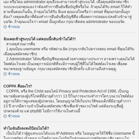
เอง หรือโดย administrator คุณจึงจะสามารถเข้าสู่ระบบได้. เมื่อคุณสมัครสมาชิก
ระบบจะบอกคุณเองว่าต้องทำการยืนยันชื่อบัญชีหรือไม่. ถ้าคุณได้รับ email ก็ให้ทำ
ตามขั้นตอนในนั้น, ถ้าคุณไม่ได้รับ อีเมล คุณแน่ใจหรือว่า email ที่คุณกรอกนั้นถูก
ต้อง? เหตุผลเดียวที่ต้องทำการยืนยันชื่อบัญชีคือ เพื่อลดการปลอมแปลงตัวเข้ามาสู่
บอร์ด. ถ้าคุณแน่ใจว่า email นั้นถูกต้อง กรุณาติดต่อ administrator ของบอร์ด.
ข้างบน
ฉันเคยเข้าสู่ระบบได้ แต่ตอนนี้กลับเข้าไม่ได้?!
สาเหตุส่วนมากคือ
1.คุณป้อน username หรือ รหัสผ่าน ผิด (กรุณากลับไปตรวจสอบ email ที่คุณได้รับ
เมื่อคุณสมัครสมาชิก)
2.Administrator ได้ลบชื่อบัญชีของคุณด้วยสาเหตุบางประการ อาจเพราะคุณไม่ได้
โพสต์อะไรเลย เป็นเหตุการณ์ปกติที่จะมีการลบผู้ใช้ที่ไม่ได้โพสต์อะไรเลย เพื่อลด
ขนาดของฐานข้อมูล. กรุณาลองสมัครสมาชิกอีกครั้ง แล้วถามถึงสาเหตุดู.
ข้างบน
COPPA คืออะไร?
COPPA, หรือ the Child ออนไลน์ Privacy and Protection Act of 1998, เป็นกฏ
หมายคุ้มครองผู้บริโภคที่มีอายุต่ำกว่า 13 ปีในการจะกระทำการใดๆ บนเวบไซต์ต้อง
อยู่ภายใต้การดูแลของผู้ปกครอง, โดยอนุญาตให้เก็บประวัติของเด็กที่มีอายุต่ำกว่า
13 ปี หากมีความจำเป็นต้องสมัครสมาชิกเพื่อเข้าชมเวบไซต์ แต่ต้องระบุชื่อผู้
ปกครองด้วย แต่ phpBB ไม่มีการใช้งานในส่วนนี้
ข้างบน
ทำไมฉันถึงลงทะเีบียนไม่ได้?
เป็นไปได้ว่าผู้ดูแลระบบได้แบน IP Address หรือ ไม่อนุญาตให้ใช้ชื่อ Username นี้
ในการสมัคร เจ้าของเวบไซต์อาจจะไม่เปิดในส่วนของการสมัครสมาชิก เพราะไม่