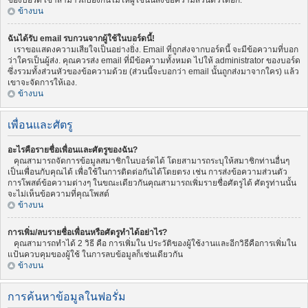
ของบอร์ด เขาสามารถป้องกันไม่ให้ผู้ใช้นั้นส่งข้อความส่วนตัวได้อีก.
ข้างบน
ฉันได้รับ email รบกวนจากผู้ใช้ในบอร์ดนี้!
เราขอแสดงความเสียใจเป็นอย่างยิ่ง. Email ที่ถูกส่งจากบอร์ดนี้ จะมีข้อความที่บอก
ว่าใครเป็นผู้ส่ง. คุณควรส่ง email ที่มีข้อความทั้งหมด ไปให้ administrator ของบอร์ด
ซึ่งรวมทั้งส่วนหัวของข้อความด้วย (ส่วนนี้จะบอกว่า email นั้นถูกส่งมาจากใคร) แล้ว
เขาจะจัดการให้เอง.
ข้างบน
เพื่อนและศัตรู
อะไรคือรายชื่อเพื่อนและศัตรูของฉัน?
คุณสามารถจัดการข้อมูลสมาชิกในบอร์ดได้ โดยสามารถระบุให้สมาชิกท่านอื่นๆ
เป็นเพื่อนกับคุณได้ เพื่อใช้ในการติดต่อกันได้โดยตรง เช่น การส่งข้อความส่วนตัว
การโพสต์ข้อความต่างๆ ในขณะเดียวกันคุณสามารถเพิ่มรายชื่อศัตรูได้ ศัตรูท่านนั้น
จะไม่เห็นข้อความที่คุณโพสต์
ข้างบน
การเพิ่ม/ลบรายชื่อเพื่อนหรือศัตรูทำได้อย่าไร?
คุณสามารถทำได้ 2 วิธี คือ การเพิ่มใน ประวัติของผู้ใช้งานและอีกวิธีคือการเพิ่มใน
แป้นควบคุมของผู้ใช้ ในการลบข้อมูลก็เช่นเดียวกัน
ข้างบน
การค้นหาข้อมูลในฟอรั่ม