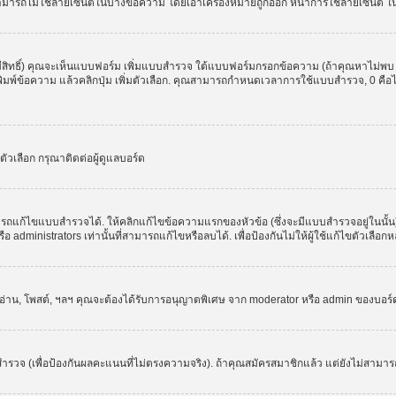
สามารถไม่ใช้ลายเซ็นต์ในบางข้อความ โดยเอาเครื่องหมายถูกออก หน้าการใช้ลายเซ็นต์ 
มีสิทธิ์) คุณจะเห็นแบบฟอร์ม เพิ่มแบบสำรวจ ใต้แบบฟอร์มกรอกข้อความ (ถ้าคุณหาไม่พบ
ให้พิมพ์ข้อความ แล้วคลิกปุ่ม เพิ่มตัวเลือก. คุณสามารถกำหนดเวลาการใช้แบบสำรวจ, 0 คื
วเลือก กรุณาติดต่อผู้ดูแลบอร์ด
รถแก้ไขแบบสำรวจได้. ให้คลิกแก้ไขข้อความแรกของหัวข้อ (ซึ่งจะมีแบบสำรวจอยู่ในนั้
administrators เท่านั้นที่สามารถแก้ไขหรือลบได้. เพื่อป้องกันไม่ให้ผู้ใช้แก้ไขตัวเลื
, อ่าน, โพสต์, ฯลฯ คุณจะต้องได้รับการอนุญาตพิเศษ จาก moderator หรือ admin ของบอร
ำรวจ (เพื่อป้องกันผลคะแนนที่ไม่ตรงความจริง). ถ้าคุณสมัครสมาชิกแล้ว แต่ยังไม่สามาร