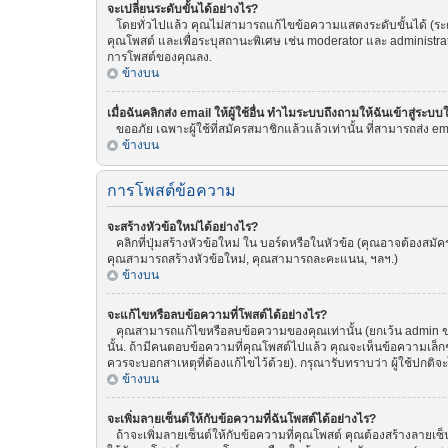
จะเปลี่ยนระดับขั้นได้อย่างไร?
โดยทั่วไปแล้ว คุณไม่สามารถแก้ไขข้อความแสดงระดับขั้นได้ (ระดับ
คุณโพสต์ และเพื่อระบุสถานะพิเศษ เช่น moderator และ administrat
การโพสต์ของคุณลง.
ข้างบน
เมื่อฉันคลิกส่ง email ให้ผู้ใช้อื่น ทำไมระบบถึงถามให้ฉันเข้าสู่ระบบ
ขออภัย เฉพาะผู้ใช้ที่สมัครสมาชิกแล้วแล้วเท่านั้น ที่สามารถส่ง emai
ข้างบน
การโพสต์ข้อความ
จะสร้างหัวข้อใหม่ได้อย่างไร?
คลิกที่ปุ่มสร้างหัวข้อใหม่ ใน บอร์ดหรือในหัวข้อ (คุณอาจต้องสม
คุณสามารถสร้างหัวข้อใหม่, คุณสามารถละคะแนน, ฯลฯ.)
ข้างบน
จะแก้ไขหรือลบข้อความที่โพสต์ได้อย่างไร?
คุณสามารถแก้ไขหรือลบข้อความของคุณเท่านั้น (ยกเว้น admin ของ
นั้น. ถ้ามีคนตอบข้อความที่คุณโพสต์ไปแล้ว คุณจะเห็นข้อความเล็กๆ
ควรจะบอกสาเหตุที่ต้องแก้ไขไว้ด้วย). กรุณารับทราบว่า ผู้ใช้ปกติจ
ข้างบน
จะเพิ่มลายเซ็นต์ให้กับข้อความที่ฉันโพสต์ได้อย่างไร?
ถ้าจะเพิ่มลายเซ็นต์ให้กับข้อความที่คุณโพสต์ คุณต้องสร้างลายเซ็น