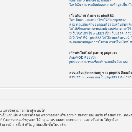
Why isn’t X feature available?
ใครที่ฉันสามารถติดต่อสอบถามข้อมูลเกี่ยวกับ
เกี่ยวกับภาษาไทย ของ phpBB3
ใครเป็นคนแปลภาษาไทยให้กับ phpBB3?
สามารถแสดงคำขอบคุณหรือร่วมสนับสนุนทีม
ไม่ได้เรียนมาทางสายคอมพิวเตอร์สามารถใช้
มีเว็บไซต์ไหนใช้ phpBB3 เป็นเว็บบอร์ดแล้วบ้
มีเว็บไซต์ ที่นำ phpBB3 ไปใช้งานแล้วแนะนำไ
จะสอบถามปัญหาการใช้งาน ภาษาไทยได้ที่ไ
เกี่ยวกับโมดิไฟด์ (MOD) phpBB3
AutoMOD คืออะไร
phpBB3 สามารถเชื่อมกับระบบอื่นด้วย XML
ส่วนเสริม (Extension) ของ phpBB คืออะไ
ส่วนเสริม (Extension) ใน phpBB3.1 อะไรบ้า
แล้วจึงสามารถเข้าสู่ระบบได้.
้าเป็นเช่นนั้น คุณควรติดต่อ webmaster หรือ administrator ของบอร์ด เพื่อขอทราบเหตุผล
ังไม่สามารถเข้าสู่ระบบได้ กรุณาตรวจสอบ username และ รหัสผ่าน ให้ถูกต้อง.
าอาจมีการตั้งค่าที่ไม่ถูกต้องเกิดขึ้นในบอร์ด.