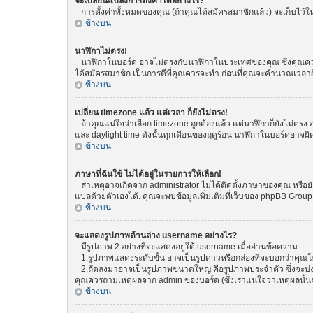
จะเปลี่ยนแปลงการตั้งค่าได้อย่างไร?
การตั้งค่าทั้งหมดของคุณ (ถ้าคุณได้สมัครสมาชิกแล้ว) จะเก็บไว้ในฐ
ข้างบน
นาฬิกาไม่ตรง!
นาฬิกาในบอร์ด อาจไม่ตรงกับนาฬิกาในประเทศของคุณ ซึ่งคุณควรทำกา
ได้สมัครสมาชิก เป็นการดีที่คุณควรจะทำ ก่อนที่คุณจะคำนวณเวลาผ
ข้างบน
เปลี่ยน timezone แล้ว แต่เวลา ก็ยังไม่ตรง!
ถ้าคุณแน่ใจว่าเลือก timezone ถูกต้องแล้ว แต่นาฬิกาก็ยังไม่ตรง อ
และ daylight time ดังนั้นทุกเดือนของฤดูร้อน นาฬิกาในบอร์ดอา
ข้างบน
ภาษาที่ฉันใช้ ไม่ได้อยู่ในรายการให้เลือก!
สาเหตุอาจเกิดจาก administrator ไม่ได้ติดตั้งภาษาของคุณ หรือยั
แปลด้วยตัวเองได้. คุณจะพบข้อมูลเพิ่มเติมที่เว็บของ phpBB Group (
ข้างบน
จะแสดงรูปภาพด้านล่าง username อย่างไร?
มีรูปภาพ 2 อย่างที่จะแสดงอยู่ใต้ username เมื่ออ่านข้อความ.
1.รูปภาพแสดงระดับขั้น อาจเป็นรูปดาวหรือกล่องที่จะบอกว่าคุณ
2.ถัดลงมาอาจเป็นรูปภาพขนาดใหญ่ คือรูปภาพประจำตัว ซึ่งจะบ่งบอก
คุณควรถามเหตุผลจาก admin ของบอร์ด (ซึ่งเราแน่ใจว่าเหตุผลนั้นจ
ข้างบน