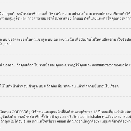
ว่า คุณต้องสมัครสมาชิกก่อนเพื่อโพสต์ข้อความ อย่างไรก็ตาม การสมัครสมาชิกจะทำให้คุณส
รเข้าร่วมกลุ่มผู้ใช้ ฯลฯ.การสมัครสมาชิกใช้เวลาเพียงเล็กน้อย ดังนั้นจึงแนะนำให้คุณควรทำ
ระบบ บอร์ดจะยอมให้คุณเข้าสู่ระบบเฉพาะขณะนั้น เพื่อป้องกันไม่ให้คนอื่นเข้ามาใช้ชื่อบ
ลัย, ฯลฯ
งคุณ. ถ้าคุณเลือก ใช่ รายชื่อของคุณจะปรากฏให้คุณและ administrator ของบอร์ด เห็นเท่
ให้ไปที่หน้าสำหรับเข้าสู่ระบบ แล้วคลิก ลืม รหัสผ่าน แล้วทำตามขั้นตอนไปเรื่อยๆ
ับสนุน COPPA ได้ถูกใช้งาน และคุณคลิกที่ลิงค์ ฉันอายุต่ำกว่า 13 ปี ขณะที่คุณกำลังสมั
อบัญชีหลังทำการสมัครสมาชิก ทั้งโดยตัวคุณเอง หรือโดย administrator คุณจึงจะสามารถเ
, ถ้าคุณไม่ได้รับ อีเมล คุณแน่ใจหรือว่า email ที่คุณกรอกนั้นถูกต้อง? เหตุผลเดียวที่ต้อง
.