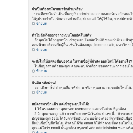
จำเป็นต้องสมัครสมาชิกด้วยหรือ?
บางทีอาจไม่จำเป็น ขึ้นอยู่กับ administrator ของบอร์ดจะกำหนดไว้
ใช้รูปประจำตัว, ข้อความส่วนตัว, ส่ง email ให้ผู้ใช้อื่น, การสมัค
ข้างบน
ทำไมฉันถึงออกจากระบบโดยอัตโนมัติ?
ถ้าคุณไม่ได้กาถูกหน้า เข้าสู่ระบบโดยอัตโนมัติ ขณะกำลังจะเข้าสู่
คอมพิวเตอร์ร่วมกับผู้อื่น เช่น ในห้องสมุด, internet cafe, มหาวิทยา
ข้างบน
จะสั่งไม่ให้แสดงชื่อของฉัน ในรายชื่อผู้ที่กำลัง ออนไลน์ ได้อย่างไร?
ในข้อมูลส่วนตัวของคุณ คุณจะพบตัวเลือก ซ่อนสถานะการ ออนไลน์ ขอ
ข้างบน
ฉันลืม รหัสผ่าน!
อย่าเพิ่งตกใจ! ถ้าคุณลืม รหัสผ่าน จริงๆ คุณสามารถขออันใหม่ได้. 
ข้างบน
สมัครสมาชิกแล้ว แต่เข้าสู่ระบบไม่ได้!
1.ให้ตรวจสอบว่าคุณกรอก username และ รหัสผ่าน ที่ถูกต้อง.
2.ถ้าคุณกรอกถูกแล้ว อาจเกิดจากหนึ่งในสองสาเหตุนี้. - ถ้าระบบสน
บัญชีของคุณยังไม่ได้รับการยืนยัน บางบอร์ดจะต้องมีการยืนยันชื่
ยืนยันชื่อบัญชีหรือไม่. ถ้าคุณได้รับ email ก็ให้ทำตามขั้นตอนในนั้น
คุณแน่ใจว่า email นั้นถูกต้อง กรุณาติดต่อ administrator ของบอร์ด
ข้างบน