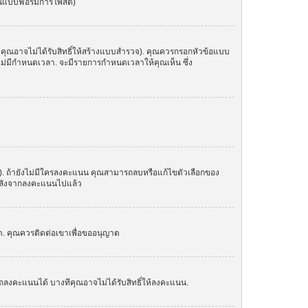
ในแบบฟอร์มการโพสต์)
 คุณอาจไม่ได้รับสิทธิ์ให้สร้างแบบสำรวจ). คุณควรกรอกหัวข้อแบบ
อไม่มีกำหนดเวลา. จะมีรายการกำหนดเวลาให้คุณเห็น ซึ่ง
น). ถ้ายังไม่มีใครลงคะแนน คุณสามารถลบหรือแก้ไขตัวเลือกของ
อกหลังจากลงคะแนนไปแล้ว
์ด. คุณควรติดต่อเขาเพื่อขออนุญาต
ถลงคะแนนได้ บางทีคุณอาจไม่ได้รับสิทธิ์ให้ลงคะแนน.