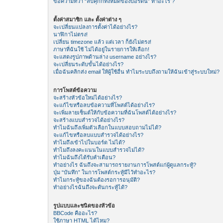
ข้อความที่ว่า “ลบคุีกกี้ทั้งหมดของบอร์ดนี้” ทำอะไร ?
ตั้งค่าสมาชิก และ ตั้งค่าต่าง ๆ
จะเปลี่ยนแปลงการตั้งค่าได้อย่างไร?
นาฬิกาไม่ตรง!
เปลี่ยน timezone แล้ว แต่เวลา ก็ยังไม่ตรง!
ภาษาที่ฉันใช้ ไม่ได้อยู่ในรายการให้เลือก!
จะแสดงรูปภาพด้านล่าง username อย่างไร?
จะเปลี่ยนระดับขั้นได้อย่างไร?
เมื่อฉันคลิกส่ง email ให้ผู้ใช้อื่น ทำไมระบบถึงถามให้ฉันเข้าสู่ระบบใหม่?
การโพสต์ข้อความ
จะสร้างหัวข้อใหม่ได้อย่างไร?
จะแก้ไขหรือลบข้อความที่โพสต์ได้อย่างไร?
จะเพิ่มลายเซ็นต์ให้กับข้อความที่ฉันโพสต์ได้อย่างไร?
จะสร้างแบบสำรวจได้อย่างไร?
ทำไมฉันถึงเพิ่มตัวเลือกในแบบสอบถามไม่ได้?
จะแก้ไขหรือลบแบบสำรวจได้อย่างไร?
ทำไมถึงเข้าไปในบอร์ด ไม่ได้?
ทำไมถึงลงคะแนนในแบบสำรวจไม่ได้?
ทำไมฉันถึงได้รับคำเตือน?
ทำอย่างไร ฉันถึงจะสามารถรายงานการโพสต์แก่ผู้ดูแลกระทู้?
ปุ่ม “บันทึก” ในการโพสต์กระทู้มีไว้ทำอะไร?
ทำไมกระทู้ของฉันต้องรอการอนุมัติ?
ทำอย่างไรฉันถึงจะดันกระทู้ได้?
รูปแบบและชนิดของหัวข้อ
BBCode คืออะไร?
ใช้ภาษา HTML ได้ไหม?