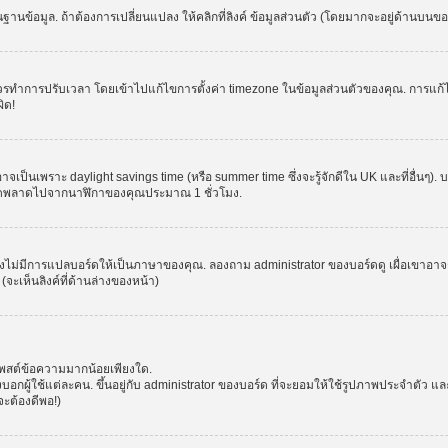
านข้อมูล. ถ้าต้องการเปลี่ยนแปลง ให้คลิกที่ลิงค์ ข้อมูลส่วนตัว (โดยมากจะอยู่ด้านบนข
รปรับเวลา โดยเข้าไปแก้ไขการตั้งค่า timezone ในข้อมูลส่วนตัวของคุณ. การแก้ไข time
ิด!
าจเป็นเพราะ daylight savings time (หรือ summer time ซึ่งจะรู้จักดีใน UK และที่อื่นๆ)
จผิดพลาดไปจากนาฬิกาของคุณประมาณ 1 ชั่วโมง.
งไม่มีการแปลบอร์ดให้เป็นภาษาของคุณ. ลองถาม administrator ของบอร์ดดู เผื่อเขาอาจต
จะเห็นลิงค์ที่ด้านล่างของหน้า)
โพสต์ข้อความมากน้อยเพียงใด.
ผู้ใช้แต่ละคน. ขึ้นอยู่กับ administrator ของบอร์ด ที่จะยอมให้ใช้รูปภาพประจำตัว แ
ะต้องดีพอ!)