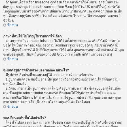
ถ้าคุณแน่ใจว่าเลือก timezone ถูกต้องแล้ว แต่นาฬิกาก็ยังไม่ตรง อาจเป็นเพราะ
daylight savings time (หรือ summer time ซึ่งจะรู้จักดีใน UK และที่อื่นๆ). บอร์ดไม่
ได้ถูกออกแบบมาเพื่อรองรับการเปลี่ยนระหว่างนาฬิกาปกติและ daylight time ดังนั้น
ทุกเดือนของฤดูร้อน นาฬิกาในบอร์ดอาจผิดพลาดไปจากนาฬิกาของคุณประมาณ 1
ชั่วโมง.
ข้างบน
ภาษาที่ฉันใช้ ไม่ได้อยู่ในรายการให้เลือก!
สาเหตุอาจเกิดจาก administrator ไม่ได้ติดตั้งภาษาของคุณ หรือยังไม่มีการแปล
บอร์ดให้เป็นภาษาของคุณ. ลองถาม administrator ของบอร์ดดู เผื่อเขาอาจติดตั้ง
ภาษาที่คุณต้องการได้ ถ้ายังไม่พบภาษาให้ติดตั้ง คุณสามารถแปลด้วยตัวเองได้. คุณ
จะพบข้อมูลเพิ่มเติมที่เว็บของ phpBB Group (จะเห็นลิงค์ที่ด้านล่างของหน้า)
ข้างบน
จะแสดงรูปภาพด้านล่าง username อย่างไร?
มีรูปภาพ 2 อย่างที่จะแสดงอยู่ใต้ username เมื่ออ่านข้อความ.
1.รูปภาพแสดงระดับขั้น อาจเป็นรูปดาวหรือกล่องที่จะบอกว่าคุณโพสต์ข้อความ
มากน้อยเพียงใด.
2.ถัดลงมาอาจเป็นรูปภาพขนาดใหญ่ คือรูปภาพประจำตัว ซึ่งจะบ่งบอกผู้ใช้แต่ละ
คน. ขึ้นอยู่กับ administrator ของบอร์ด ที่จะยอมให้ใช้รูปภาพประจำตัว และคุณ
สามารถเลือกวิธีสร้างได้. ถ้าคุณไม่สามารถใช้รูปภาพประจำตัว คุณควรถามเหตุผล
จาก admin ของบอร์ด (ซึ่งเราแน่ใจว่าเหตุผลนั้นจะต้องดีพอ!)
ข้างบน
จะเปลี่ยนระดับขั้นได้อย่างไร?
โดยทั่วไปแล้ว คุณไม่สามารถแก้ไขข้อความแสดงระดับขั้นได้ (ระดับขั้นจะปรากฏ