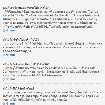
จะแก้ไขหรือลบแบบสำรวจได้อย่างไร?
ผู้ที่เป็นคนโพสต์ข้อความ, moderator หรือ admin ของบอร์ด สามารถแก้ไขแบบ
สำรวจได้. ให้คลิกแก้ไขข้อความแรกของหัวข้อ (ซึ่งจะมีแบบสำรวจอยู่ในนั้น). ถ้ายัง
ไม่มีใครลงคะแนน คุณสามารถลบหรือแก้ไขตัวเลือกของแบบสำรวจได้ แต่ถ้ามีผู้
ทำการลงคะแนนแล้ว เฉพาะ moderators หรือ administrators เท่านั้นที่สามารถ
แก้ไขหรือลบได้. เพื่อป้องกันไม่ให้ผู้ใช้แก้ไขตัวเลือกหลังจากลงคะแนนไปแล้ว
ข้างบน
ทำไมถึงเข้าไปในบอร์ด ไม่ได้?
บางบอร์ดอาจจำกัดให้กับผู้ใช้บางคนหรือบางกลุ่ม. ถ้าจะเข้าไปดู, อ่าน, โพสต์, ฯลฯ
คุณจะต้องได้รับการอนุญาตพิเศษ จาก moderator หรือ admin ของบอร์ด. คุณควร
ติดต่อเขาเพื่อขออนุญาต
ข้างบน
ทำไมถึงลงคะแนนในแบบสำรวจไม่ได้?
เฉพาะผู้ใช้ที่สมัครสมาชิกแล้วเท่านั้น ที่สามารถลงคะแนนในแบบสำรวจ (เพื่อ
ป้องกันผลคะแนนที่ไม่ตรงความจริง). ถ้าคุณสมัครสมาชิกแล้ว แต่ยังไม่สามารถลง
คะแนนได้ บางทีคุณอาจไม่ได้รับสิทธิ์ให้ลงคะแนน.
ข้างบน
ทำไมฉันถึงได้รับคำเตือน?
บางบอร์ดผู้ดูแลระบบกำหนดกฏบางอย่างขึ้น ถ้าคุณทำผิดกฏ มันจะเป็นเหตุให้คุณ
ได้รับคำเตือน กรุณาติดต่อผู้ดูแลบอร์ด หากคุณได้รับคำแจ้งเตือน ทาง phpBB ไม่
สามารถให้คำเตือนได้ๆ กับคุณได้ นอกจากผู้ดูแลบอร์ด
ข้างบน