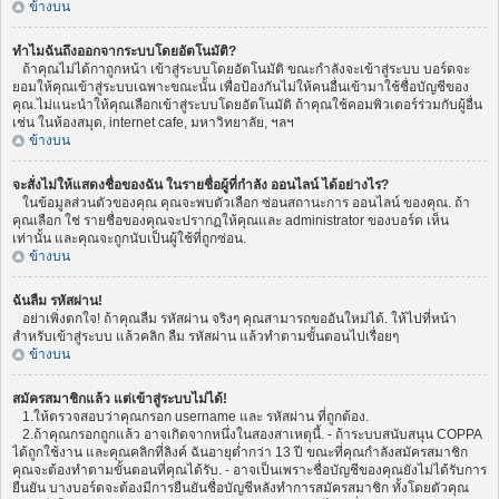
ข้างบน
ทำไมฉันถึงออกจากระบบโดยอัตโนมัติ?
ถ้าคุณไม่ได้กาถูกหน้า เข้าสู่ระบบโดยอัตโนมัติ ขณะกำลังจะเข้าสู่ระบบ บอร์ดจะ
ยอมให้คุณเข้าสู่ระบบเฉพาะขณะนั้น เพื่อป้องกันไม่ให้คนอื่นเข้ามาใช้ชื่อบัญชีของ
คุณ.ไม่แนะนำให้คุณเลือกเข้าสู่ระบบโดยอัตโนมัติ ถ้าคุณใช้คอมพิวเตอร์ร่วมกับผู้อื่น
เช่น ในห้องสมุด, internet cafe, มหาวิทยาลัย, ฯลฯ
ข้างบน
จะสั่งไม่ให้แสดงชื่อของฉัน ในรายชื่อผู้ที่กำลัง ออนไลน์ ได้อย่างไร?
ในข้อมูลส่วนตัวของคุณ คุณจะพบตัวเลือก ซ่อนสถานะการ ออนไลน์ ของคุณ. ถ้า
คุณเลือก ใช่ รายชื่อของคุณจะปรากฏให้คุณและ administrator ของบอร์ด เห็น
เท่านั้น และคุณจะถูกนับเป็นผู้ใช้ที่ถูกซ่อน.
ข้างบน
ฉันลืม รหัสผ่าน!
อย่าเพิ่งตกใจ! ถ้าคุณลืม รหัสผ่าน จริงๆ คุณสามารถขออันใหม่ได้. ให้ไปที่หน้า
สำหรับเข้าสู่ระบบ แล้วคลิก ลืม รหัสผ่าน แล้วทำตามขั้นตอนไปเรื่อยๆ
ข้างบน
สมัครสมาชิกแล้ว แต่เข้าสู่ระบบไม่ได้!
1.ให้ตรวจสอบว่าคุณกรอก username และ รหัสผ่าน ที่ถูกต้อง.
2.ถ้าคุณกรอกถูกแล้ว อาจเกิดจากหนึ่งในสองสาเหตุนี้. - ถ้าระบบสนับสนุน COPPA
ได้ถูกใช้งาน และคุณคลิกที่ลิงค์ ฉันอายุต่ำกว่า 13 ปี ขณะที่คุณกำลังสมัครสมาชิก
คุณจะต้องทำตามขั้นตอนที่คุณได้รับ. - อาจเป็นเพราะชื่อบัญชีของคุณยังไม่ได้รับการ
ยืนยัน บางบอร์ดจะต้องมีการยืนยันชื่อบัญชีหลังทำการสมัครสมาชิก ทั้งโดยตัวคุณ