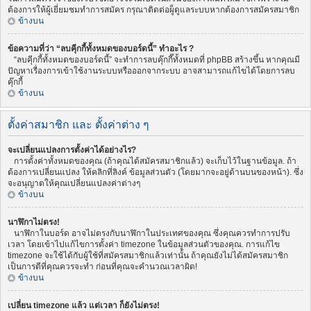
ต้องการให้ผู้เยี่ยมชมทำการสมัคร กรุณาติดต่อผู็ดูแลระบบหากต้องการสมัครสมาชิก
ข้างบน
ข้อความที่ว่า “ลบคุีกกี้ทั้งหมดของบอร์ดนี้” ทำอะไร ?
“ลบคุีกกี้ทั้งหมดของบอร์ดนี้” จะทำการลบคุ๊กกี๊ทั้งหมดที่ phpBB สร้างขึ้น หากคุณมี
ปัญหาเรื่องการเข้าใช้งานระบบหรือออกจากระบบ อาจสามารถแก้ไขได้โดยการลบ
คุ๊กกี้
ข้างบน
ตั้งค่าสมาชิก และ ตั้งค่าต่าง ๆ
จะเปลี่ยนแปลงการตั้งค่าได้อย่างไร?
การตั้งค่าทั้งหมดของคุณ (ถ้าคุณได้สมัครสมาชิกแล้ว) จะเก็บไว้ในฐานข้อมูล. ถ้า
ต้องการเปลี่ยนแปลง ให้คลิกที่ลิงค์ ข้อมูลส่วนตัว (โดยมากจะอยู่ด้านบนของหน้า). ซึ่ง
จะอนุญาตให้คุณเปลี่ยนแปลงค่าต่างๆ
ข้างบน
นาฬิกาไม่ตรง!
นาฬิกาในบอร์ด อาจไม่ตรงกับนาฬิกาในประเทศของคุณ ซึ่งคุณควรทำการปรับ
เวลา โดยเข้าไปแก้ไขการตั้งค่า timezone ในข้อมูลส่วนตัวของคุณ. การแก้ไข
timezone จะใช้ได้กับผู้ใช้ที่สมัครสมาชิกแล้วเท่านั้น ถ้าคุณยังไม่ได้สมัครสมาชิก
เป็นการดีที่คุณควรจะทำ ก่อนที่คุณจะคำนวณเวลาผิด!
ข้างบน
เปลี่ยน timezone แล้ว แต่เวลา ก็ยังไม่ตรง!