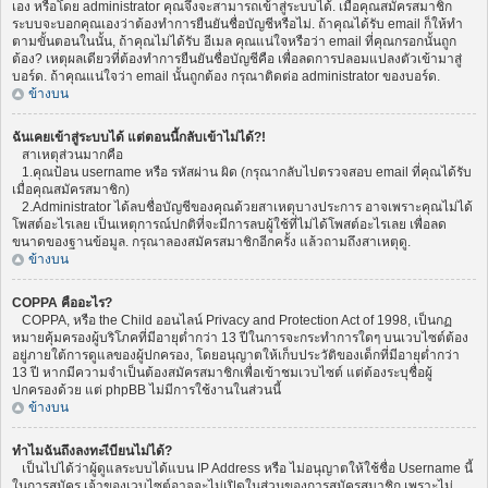
เอง หรือโดย administrator คุณจึงจะสามารถเข้าสู่ระบบได้. เมื่อคุณสมัครสมาชิก
ระบบจะบอกคุณเองว่าต้องทำการยืนยันชื่อบัญชีหรือไม่. ถ้าคุณได้รับ email ก็ให้ทำ
ตามขั้นตอนในนั้น, ถ้าคุณไม่ได้รับ อีเมล คุณแน่ใจหรือว่า email ที่คุณกรอกนั้นถูก
ต้อง? เหตุผลเดียวที่ต้องทำการยืนยันชื่อบัญชีคือ เพื่อลดการปลอมแปลงตัวเข้ามาสู่
บอร์ด. ถ้าคุณแน่ใจว่า email นั้นถูกต้อง กรุณาติดต่อ administrator ของบอร์ด.
ข้างบน
ฉันเคยเข้าสู่ระบบได้ แต่ตอนนี้กลับเข้าไม่ได้?!
สาเหตุส่วนมากคือ
1.คุณป้อน username หรือ รหัสผ่าน ผิด (กรุณากลับไปตรวจสอบ email ที่คุณได้รับ
เมื่อคุณสมัครสมาชิก)
2.Administrator ได้ลบชื่อบัญชีของคุณด้วยสาเหตุบางประการ อาจเพราะคุณไม่ได้
โพสต์อะไรเลย เป็นเหตุการณ์ปกติที่จะมีการลบผู้ใช้ที่ไม่ได้โพสต์อะไรเลย เพื่อลด
ขนาดของฐานข้อมูล. กรุณาลองสมัครสมาชิกอีกครั้ง แล้วถามถึงสาเหตุดู.
ข้างบน
COPPA คืออะไร?
COPPA, หรือ the Child ออนไลน์ Privacy and Protection Act of 1998, เป็นกฏ
หมายคุ้มครองผู้บริโภคที่มีอายุต่ำกว่า 13 ปีในการจะกระทำการใดๆ บนเวบไซต์ต้อง
อยู่ภายใต้การดูแลของผู้ปกครอง, โดยอนุญาตให้เก็บประวัติของเด็กที่มีอายุต่ำกว่า
13 ปี หากมีความจำเป็นต้องสมัครสมาชิกเพื่อเข้าชมเวบไซต์ แต่ต้องระบุชื่อผู้
ปกครองด้วย แต่ phpBB ไม่มีการใช้งานในส่วนนี้
ข้างบน
ทำไมฉันถึงลงทะเีบียนไม่ได้?
เป็นไปได้ว่าผู้ดูแลระบบได้แบน IP Address หรือ ไม่อนุญาตให้ใช้ชื่อ Username นี้
ในการสมัคร เจ้าของเวบไซต์อาจจะไม่เปิดในส่วนของการสมัครสมาชิก เพราะไม่