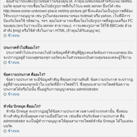
คุณสามารถแสดงรูปในข้อความของคุณได้. ถ้าคุณไม่พบกล่องสำหรับแนบไฟล์ขึ้น
บอร์ด คุณสามารถเชื่อมโยงไปยังรูปภาพที่เก็บไว้บน web server อื่นๆได้ เช่น
http://www.some-unknown-place.net/my-picture.gif ซึ่งจะต้องไม่เป็นรูปภาพที่ต้อง
ใช้ระบบการอนุญาต เช่น รูปในกล่องจดหมายของ hotmail หรือ yahoo, เว็บที่มีการ
ป้องกันโดยใช้ รหัสผ่าน, ฯลฯ. คุณไม่สามารถเชื่อมโยงไปยังรูปภาพที่อยู่บนเครื่อง PC
ของคุณ (ยกเว้นว่าจะเป็น server สาธารณะ). การแสดงรูปภาพ ให้ใช้ BBCode ด้วย
คำสั่ง [img] หรือใช้คำสั่งในภาษา HTML (ถ้าคุณได้รับอนุญาต).
ข้างบน
ประกาศทั่วไปคืออะไร?
ประกาศทั่วไปจะประกอบไปด้วยข้อมูลที่สำคัญที่ผู้ดูแลบอร์ดต้องการจะบอกคุณ มัน
จะปรากฏอยู่ด้านบนสุดของทุก บอร์ดและในส่วนของแป้นควบคุมของแต่ละผู้ใช้งาน
ข้างบน
ข้อความประกาศ คืออะไร?
ข้อความประกาศ จะมีข้อมูลสำคัญ ที่คุณควรอ่านทันที. ข้อความประกาศ จะปรากฏ
อยู่ที่ด้านบนของทุกหน้าใน บอร์ดที่มีการโพสต์ไว้. ซึ่งคุณจะสามารถโพสต์ข้อความ
ประกาศได้หรือไม่นั้น ขึ้นอยู่กับการอนุญาตของ administrator.
ข้างบน
หัวข้อ ปักหมุด คืออะไร?
หัวข้อ ปักหมุด จะปรากฏอยู่ใต้ข้อความประกาศ เฉพาะหน้าแรกเท่านั้น. ซึ่งค่อน
ข้างสำคัญ ดังนั้นคุณควรอ่านเมื่อมีโอกาส. เช่นเดียวกันกับข้อความประกาศ คือ
administrator จะเป็นผู้ทำการอนุญาตให้คุณสามารถโพสต์หัวข้อ ปักหมุด ได้ในแต่ละ
บอร์ด.
ข้างบน