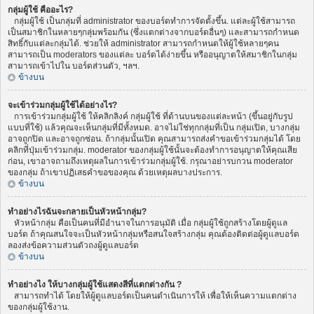
กลุ่มผู้ใช้ คืออะไร?
กลุ่มผู้ใช้ เป็นกลุ่มที่ administrator ของบอร์ดทำการจัดตั้งขึ้น. แต่ละผู้ใช้สามารถ
เป็นสมาชิกในหลายๆกลุ่มพร้อมกัน (ซึ่งแตกต่างจากบอร์ดอื่นๆ) และสามารถกำหนด
สิทธิ์กับแต่ละกลุ่มได้. ช่วยให้ administrator สามารถกำหนดให้ผู้ใช้หลายๆคน
สามารถเป็น moderators ของแต่ละ บอร์ดได้ง่ายขึ้น หรืออนุญาตให้สมาชิกในกลุ่ม
สามารถเข้าไปใน บอร์ดส่วนตัว, ฯลฯ.
ข้างบน
จะเข้าร่วมกลุ่มผู้ใช้ได้อย่างไร?
การเข้าร่วมกลุ่มผู้ใช้ ให้คลิกลิงค์ กลุ่มผู้ใช้ ที่ด้านบนของแต่ละหน้า (ขึ้นอยู่กับรูป
แบบที่ใช้) แล้วคุณจะเห็นกลุ่มที่มีทั้งหมด. อาจไม่ใช่ทุกกลุ่มที่เป็น กลุ่มเปิด, บางกลุ่ม
อาจถูกปิด และอาจถูกซ่อน. ถ้ากลุ่มนั้นเปิด คุณสามารถส่งคำขอเข้าร่วมกลุ่มได้ โดย
คลิกที่ปุ่มเข้าร่วมกลุ่ม. moderator ของกลุ่มผู้ใช้นั้นจะต้องทำการอนุญาตให้คุณเสีย
ก่อน, เขาอาจถามถึงเหตุผลในการเข้าร่วมกลุ่มผู้ใช้. กรุณาอย่ารบกวน moderator
ของกลุ่ม ถ้าเขาปฏิเสธคำขอของคุณ ด้วยเหตุผลบางประการ.
ข้างบน
ทำอย่างไรฉันจะกลายเป็นหัวหน้ากลุ่ม?
หัวหน้ากลุ่ม คือเป็นคนที่มีอำนาจในการอนุมัติ เมื่อ กลุ่มผู้ใช้ถูกสร้างโดยผู้ดูแล
บอร์ด ถ้าคุณสนใจจะเป็นหัวหน้ากลุ่มหรือสนใจสร้างกลุ่ม คุณต้องติดต่อผู้ดูแลบอร์ด
ลองส่งข้อความส่วนตัวถงผู้ดูแลบอร์ด
ข้างบน
ทำอย่างไง ให้บางกลุ่มผู้ใช้แสดงสีที่แตกต่างกัน ?
สามารถทำได้ โดยให้ผู้ดูแลบอร์ดเป็นคนดำเนินการให้ เพื่อให้เห็นความแตกต่าง
ของกลุ่มผู้ใช้งาน.