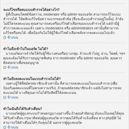
จะแก้ไขหรือลบแบบสำรวจได้อย่างไร?
ผู้ที่เป็นคนโพสต์ข้อความ, moderator หรือ admin ของบอร์ด สามารถแก้ไขแบบ
สำรวจได้. ให้คลิกแก้ไขข้อความแรกของหัวข้อ (ซึ่งจะมีแบบสำรวจอยู่ในนั้น). ถ้ายัง
ไม่มีใครลงคะแนน คุณสามารถลบหรือแก้ไขตัวเลือกของแบบสำรวจได้ แต่ถ้ามีผู้
ทำการลงคะแนนแล้ว เฉพาะ moderators หรือ administrators เท่านั้นที่สามารถ
แก้ไขหรือลบได้. เพื่อป้องกันไม่ให้ผู้ใช้แก้ไขตัวเลือกหลังจากลงคะแนนไปแล้ว
ข้างบน
ทำไมถึงเข้าไปในบอร์ด ไม่ได้?
บางบอร์ดอาจจำกัดให้กับผู้ใช้บางคนหรือบางกลุ่ม. ถ้าจะเข้าไปดู, อ่าน, โพสต์, ฯลฯ
คุณจะต้องได้รับการอนุญาตพิเศษ จาก moderator หรือ admin ของบอร์ด. คุณควร
ติดต่อเขาเพื่อขออนุญาต
ข้างบน
ทำไมถึงลงคะแนนในแบบสำรวจไม่ได้?
เฉพาะผู้ใช้ที่สมัครสมาชิกแล้วเท่านั้น ที่สามารถลงคะแนนในแบบสำรวจ (เพื่อ
ป้องกันผลคะแนนที่ไม่ตรงความจริง). ถ้าคุณสมัครสมาชิกแล้ว แต่ยังไม่สามารถลง
คะแนนได้ บางทีคุณอาจไม่ได้รับสิทธิ์ให้ลงคะแนน.
ข้างบน
ทำไมฉันถึงได้รับคำเตือน?
บางบอร์ดผู้ดูแลระบบกำหนดกฏบางอย่างขึ้น ถ้าคุณทำผิดกฏ มันจะเป็นเหตุให้คุณ
ได้รับคำเตือน กรุณาติดต่อผู้ดูแลบอร์ด หากคุณได้รับคำแจ้งเตือน ทาง phpBB ไม่
สามารถให้คำเตือนได้ๆ กับคุณได้ นอกจากผู้ดูแลบอร์ด
ข้างบน