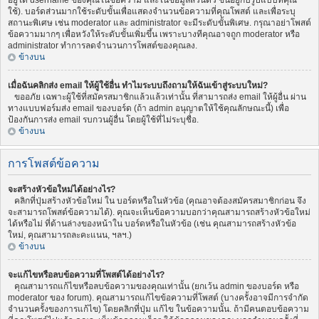
อยู่ใต้ username ของคุณในข้อความ และในข้อมูลส่วนตัว ขึ้นอยู่กับรูปแบบที่คุณ
ใช้). บอร์ดส่วนมากใช้ระดับขั้นเพื่อแสดงจำนวนข้อความที่คุณโพสต์ และเพื่อระบุ
สถานะพิเศษ เช่น moderator และ administrator จะมีระดับขั้นพิเศษ. กรุณาอย่าโพสต์
ข้อความมากๆ เพื่อหวังให้ระดับขั้นเพิ่มขึ้น เพราะบางทีคุณอาจถูก moderator หรือ
administrator ทำการลดจำนวนการโพสต์ของคุณลง.
ข้างบน
เมื่อฉันคลิกส่ง email ให้ผู้ใช้อื่น ทำไมระบบถึงถามให้ฉันเข้าสู่ระบบใหม่?
ขออภัย เฉพาะผู้ใช้ที่สมัครสมาชิกแล้วแล้วเท่านั้น ที่สามารถส่ง email ให้ผู้อื่น ผ่าน
ทางแบบฟอร์มส่ง email ของบอร์ด (ถ้า admin อนุญาตให้ใช้คุณลักษณะนี้) เพื่อ
ป้องกันการส่ง email รบกวนผู้อื่น โดยผู้ใช้ที่ไม่ระบุชื่อ.
ข้างบน
การโพสต์ข้อความ
จะสร้างหัวข้อใหม่ได้อย่างไร?
คลิกที่ปุ่มสร้างหัวข้อใหม่ ใน บอร์ดหรือในหัวข้อ (คุณอาจต้องสมัครสมาชิกก่อน จึง
จะสามารถโพสต์ข้อความได้). คุณจะเห็นข้อความบอกว่าคุณสามารถสร้างหัวข้อใหม่
ได้หรือไม่ ที่ด้านล่างของหน้าใน บอร์ดหรือในหัวข้อ (เช่น คุณสามารถสร้างหัวข้อ
ใหม่, คุณสามารถละคะแนน, ฯลฯ.)
ข้างบน
จะแก้ไขหรือลบข้อความที่โพสต์ได้อย่างไร?
คุณสามารถแก้ไขหรือลบข้อความของคุณเท่านั้น (ยกเว้น admin ของบอร์ด หรือ
moderator ของ forum). คุณสามารถแก้ไขข้อความที่โพสต์ (บางครั้งอาจมีการจำกัด
จำนวนครั้งของการแก้ไข) โดยคลิกที่ปุ่ม แก้ไข ในข้อความนั้น. ถ้ามีคนตอบข้อความ