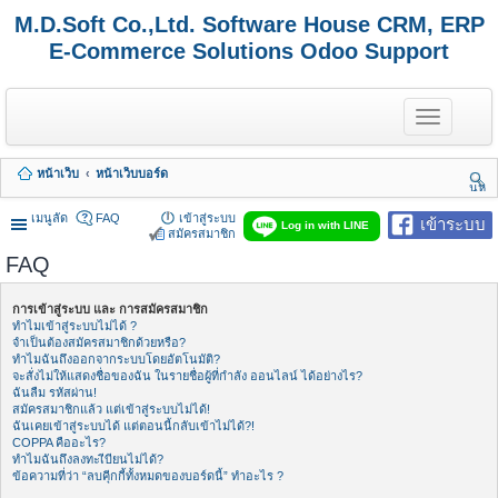
M.D.Soft Co.,Ltd. Software House CRM, ERP
E-Commerce Solutions Odoo Support
T
o
g
g
หน้าเว็บ
หน้าเว็บบอร์ด
l
นห
e
า
n
เมนูลัด
FAQ
เข้าสู่ระบบ
เข้าระบบ
Log in with LINE
a
สมัครสมาชิก
v
FAQ
i
g
a
การเข้าสู่ระบบ และ การสมัครสมาชิก
t
ทำไมเข้าสู่ระบบไม่ได้ ?
i
จำเป็นต้องสมัครสมาชิกด้วยหรือ?
o
ทำไมฉันถึงออกจากระบบโดยอัตโนมัติ?
n
จะสั่งไม่ให้แสดงชื่อของฉัน ในรายชื่อผู้ที่กำลัง ออนไลน์ ได้อย่างไร?
ฉันลืม รหัสผ่าน!
สมัครสมาชิกแล้ว แต่เข้าสู่ระบบไม่ได้!
ฉันเคยเข้าสู่ระบบได้ แต่ตอนนี้กลับเข้าไม่ได้?!
COPPA คืออะไร?
ทำไมฉันถึงลงทะเีบียนไม่ได้?
ข้อความที่ว่า “ลบคุีกกี้ทั้งหมดของบอร์ดนี้” ทำอะไร ?