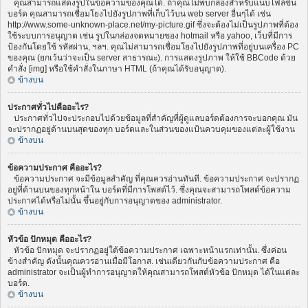
คุณสามารถแสดงรูปในข้อความของคุณได้. ถ้าคุณไม่พบกล่องสำหรับแนบไฟล์ขึ้น
บอร์ด คุณสามารถเชื่อมโยงไปยังรูปภาพที่เก็บไว้บน web server อื่นๆได้ เช่น
http://www.some-unknown-place.net/my-picture.gif ซึ่งจะต้องไม่เป็นรูปภาพที่ต้อง
ใช้ระบบการอนุญาต เช่น รูปในกล่องจดหมายของ hotmail หรือ yahoo, เว็บที่มีการ
ป้องกันโดยใช้ รหัสผ่าน, ฯลฯ. คุณไม่สามารถเชื่อมโยงไปยังรูปภาพที่อยู่บนเครื่อง PC
ของคุณ (ยกเว้นว่าจะเป็น server สาธารณะ). การแสดงรูปภาพ ให้ใช้ BBCode ด้วย
คำสั่ง [img] หรือใช้คำสั่งในภาษา HTML (ถ้าคุณได้รับอนุญาต).
ข้างบน
ประกาศทั่วไปคืออะไร?
ประกาศทั่วไปจะประกอบไปด้วยข้อมูลที่สำคัญที่ผู้ดูแลบอร์ดต้องการจะบอกคุณ มัน
จะปรากฏอยู่ด้านบนสุดของทุก บอร์ดและในส่วนของแป้นควบคุมของแต่ละผู้ใช้งาน
ข้างบน
ข้อความประกาศ คืออะไร?
ข้อความประกาศ จะมีข้อมูลสำคัญ ที่คุณควรอ่านทันที. ข้อความประกาศ จะปรากฏ
อยู่ที่ด้านบนของทุกหน้าใน บอร์ดที่มีการโพสต์ไว้. ซึ่งคุณจะสามารถโพสต์ข้อความ
ประกาศได้หรือไม่นั้น ขึ้นอยู่กับการอนุญาตของ administrator.
ข้างบน
หัวข้อ ปักหมุด คืออะไร?
หัวข้อ ปักหมุด จะปรากฏอยู่ใต้ข้อความประกาศ เฉพาะหน้าแรกเท่านั้น. ซึ่งค่อน
ข้างสำคัญ ดังนั้นคุณควรอ่านเมื่อมีโอกาส. เช่นเดียวกันกับข้อความประกาศ คือ
administrator จะเป็นผู้ทำการอนุญาตให้คุณสามารถโพสต์หัวข้อ ปักหมุด ได้ในแต่ละ
บอร์ด.
ข้างบน