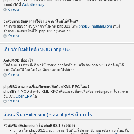
phpbbthailand.com มี Web directory ไว้รองรับสามารถนำเว็บบอร์ดของท่าน
แนะนำได้ที่
Web directory
ข้างบน
จะสอบถามปัญหาการใช้งาน ภาษาไทยได้ที่ไหน?
สามารถ สอบถามปัญหาการใช้งาน phpBB3 ได้ที่
phpBBThailand.com
ที่นี่มี
คำถามและสมาชิกที่ใช้ phpBB3 อยู่มากมาย
ข้างบน
เกี่ยวกับโมดิไฟด์ (MOD) phpBB3
AutoMOD คืออะไร
มันคือ MOD ตัวหนึ่งที่ ทำให้เราสามารถติดตั้ง ลบ หรือ อัพเกรด MOD ตัวอื่นๆ ได้
แบบอัตโนมัตื โดยไม่ต้อง ค้นหาและแก้ไฟล์เอง
ข้างบน
phpBB3 สามารถเชื่อมกับระบบอื่นด้วย XML-RPC ไหม?
phpBB3 มี MOD สำหรับ XML-RPC เพื่อแลกเปลี่ยนหรือจัดการข้อมูลจากโปรแกรม
อื่น เช่น
OpenERP
ได้
ข้างบน
ส่วนเสริม (Extension) ของ phpBB คืออะไร
ส่วนเสริม (Extension) ใน phpBB3.1 อะไรบ้าง
ภาษา ใน phpBB3.1 มองว่า ภาษาอื่นที่ไม่ใช่ภาษาอังกฤษ เช่น ภาษาไทย ถือ