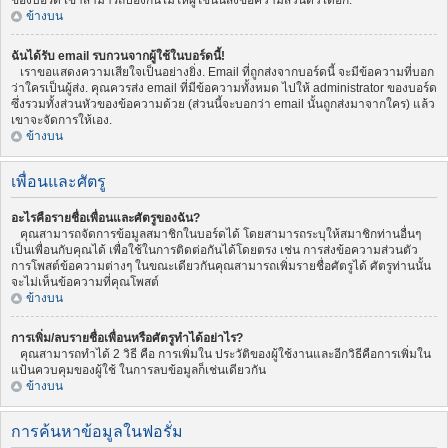
ของบอร์ด เขาสามารถป้องกันไม่ให้ผู้ใช้นั้นส่งข้อความส่วนตัวได้อีก.
ข้างบน
ฉันได้รับ email รบกวนจากผู้ใช้ในบอร์ดนี้!
เราขอแสดงความเสียใจเป็นอย่างยิ่ง. Email ที่ถูกส่งจากบอร์ดนี้ จะมีข้อความที่บอก
ว่าใครเป็นผู้ส่ง. คุณควรส่ง email ที่มีข้อความทั้งหมด ไปให้ administrator ของบอร์ด
ซึ่งรวมทั้งส่วนหัวของข้อความด้วย (ส่วนนี้จะบอกว่า email นั้นถูกส่งมาจากใคร) แล้ว
เขาจะจัดการให้เอง.
ข้างบน
เพื่อนและศัตรู
อะไรคือรายชื่อเพื่อนและศัตรูของฉัน?
คุณสามารถจัดการข้อมูลสมาชิกในบอร์ดได้ โดยสามารถระบุให้สมาชิกท่านอื่นๆ
เป็นเพื่อนกับคุณได้ เพื่อใช้ในการติดต่อกันได้โดยตรง เช่น การส่งข้อความส่วนตัว
การโพสต์ข้อความต่างๆ ในขณะเดียวกันคุณสามารถเพิ่มรายชื่อศัตรูได้ ศัตรูท่านนั้น
จะไม่เห็นข้อความที่คุณโพสต์
ข้างบน
การเพิ่ม/ลบรายชื่อเพื่อนหรือศัตรูทำได้อย่าไร?
คุณสามารถทำได้ 2 วิธี คือ การเพิ่มใน ประวัติของผู้ใช้งานและอีกวิธีคือการเพิ่มใน
แป้นควบคุมของผู้ใช้ ในการลบข้อมูลก็เช่นเดียวกัน
ข้างบน
การค้นหาข้อมูลในฟอรั่ม