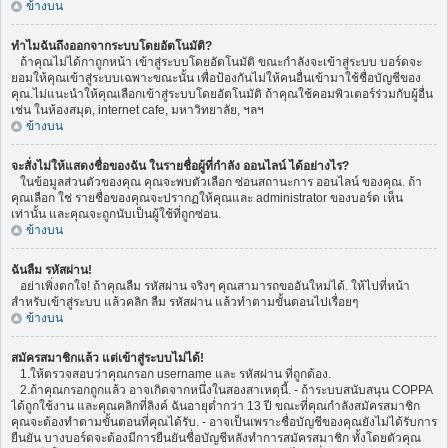
ข้างบน
ทำไมฉันถึงออกจากระบบโดยอัตโนมัติ?
ถ้าคุณไม่ได้กาถูกหน้า เข้าสู่ระบบโดยอัตโนมัติ ขณะกำลังจะเข้าสู่ระบบ บอร์ดจะ
ยอมให้คุณเข้าสู่ระบบเฉพาะขณะนั้น เพื่อป้องกันไม่ให้คนอื่นเข้ามาใช้ชื่อบัญชีของ
คุณ.ไม่แนะนำให้คุณเลือกเข้าสู่ระบบโดยอัตโนมัติ ถ้าคุณใช้คอมพิวเตอร์ร่วมกับผู้อื่น
เช่น ในห้องสมุด, internet cafe, มหาวิทยาลัย, ฯลฯ
ข้างบน
จะสั่งไม่ให้แสดงชื่อของฉัน ในรายชื่อผู้ที่กำลัง ออนไลน์ ได้อย่างไร?
ในข้อมูลส่วนตัวของคุณ คุณจะพบตัวเลือก ซ่อนสถานะการ ออนไลน์ ของคุณ. ถ้า
คุณเลือก ใช่ รายชื่อของคุณจะปรากฏให้คุณและ administrator ของบอร์ด เห็น
เท่านั้น และคุณจะถูกนับเป็นผู้ใช้ที่ถูกซ่อน.
ข้างบน
ฉันลืม รหัสผ่าน!
อย่าเพิ่งตกใจ! ถ้าคุณลืม รหัสผ่าน จริงๆ คุณสามารถขออันใหม่ได้. ให้ไปที่หน้า
สำหรับเข้าสู่ระบบ แล้วคลิก ลืม รหัสผ่าน แล้วทำตามขั้นตอนไปเรื่อยๆ
ข้างบน
สมัครสมาชิกแล้ว แต่เข้าสู่ระบบไม่ได้!
1.ให้ตรวจสอบว่าคุณกรอก username และ รหัสผ่าน ที่ถูกต้อง.
2.ถ้าคุณกรอกถูกแล้ว อาจเกิดจากหนึ่งในสองสาเหตุนี้. - ถ้าระบบสนับสนุน COPPA
ได้ถูกใช้งาน และคุณคลิกที่ลิงค์ ฉันอายุต่ำกว่า 13 ปี ขณะที่คุณกำลังสมัครสมาชิก
คุณจะต้องทำตามขั้นตอนที่คุณได้รับ. - อาจเป็นเพราะชื่อบัญชีของคุณยังไม่ได้รับการ
ยืนยัน บางบอร์ดจะต้องมีการยืนยันชื่อบัญชีหลังทำการสมัครสมาชิก ทั้งโดยตัวคุณ