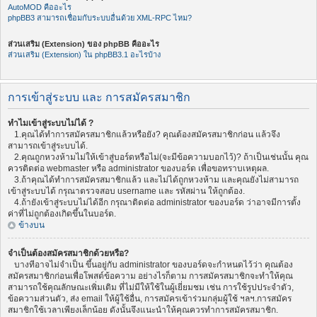
AutoMOD คืออะไร
phpBB3 สามารถเชื่อมกับระบบอื่นด้วย XML-RPC ไหม?
ส่วนเสริม (Extension) ของ phpBB คืออะไร
ส่วนเสริม (Extension) ใน phpBB3.1 อะไรบ้าง
การเข้าสู่ระบบ และ การสมัครสมาชิก
ทำไมเข้าสู่ระบบไม่ได้ ?
1.คุณได้ทำการสมัครสมาชิกแล้วหรือยัง? คุณต้องสมัครสมาชิกก่อน แล้วจึง
สามารถเข้าสู่ระบบได้.
2.คุณถูกหวงห้ามไม่ให้เข้าสู่บอร์ดหรือไม่(จะมีข้อความบอกไว้)? ถ้าเป็นเช่นนั้น คุณ
ควรติดต่อ webmaster หรือ administrator ของบอร์ด เพื่อขอทราบเหตุผล.
3.ถ้าคุณได้ทำการสมัครสมาชิกแล้ว และไม่ได้ถูกหวงห้าม และคุณยังไม่สามารถ
เข้าสู่ระบบได้ กรุณาตรวจสอบ username และ รหัสผ่าน ให้ถูกต้อง.
4.ถ้ายังเข้าสู่ระบบไม่ได้อีก กรุณาติดต่อ administrator ของบอร์ด ว่าอาจมีการตั้ง
ค่าที่ไม่ถูกต้องเกิดขึ้นในบอร์ด.
ข้างบน
จำเป็นต้องสมัครสมาชิกด้วยหรือ?
บางทีอาจไม่จำเป็น ขึ้นอยู่กับ administrator ของบอร์ดจะกำหนดไว้ว่า คุณต้อง
สมัครสมาชิกก่อนเพื่อโพสต์ข้อความ อย่างไรก็ตาม การสมัครสมาชิกจะทำให้คุณ
สามารถใช้คุณลักษณะเพิ่มเติม ที่ไม่มีให้ใช้ในผู้เยี่ยมชม เช่น การใช้รูปประจำตัว,
ข้อความส่วนตัว, ส่ง email ให้ผู้ใช้อื่น, การสมัครเข้าร่วมกลุ่มผู้ใช้ ฯลฯ.การสมัคร
สมาชิกใช้เวลาเพียงเล็กน้อย ดังนั้นจึงแนะนำให้คุณควรทำการสมัครสมาชิก.