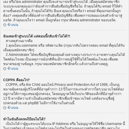
เอง หรือโดย administrator คุณจึงจะสามารถเข้าสู่ระบบได้. เมื่อคุณสมัครสมาชิก
ระบบจะบอกคุณเองว่าต้องทำการยืนยันชื่อบัญชีหรือไม่. ถ้าคุณได้รับ email ก็ให้ทำ
ตามขั้นตอนในนั้น, ถ้าคุณไม่ได้รับ อีเมล คุณแน่ใจหรือว่า email ที่คุณกรอกนั้นถูก
ต้อง? เหตุผลเดียวที่ต้องทำการยืนยันชื่อบัญชีคือ เพื่อลดการปลอมแปลงตัวเข้ามาสู่
บอร์ด. ถ้าคุณแน่ใจว่า email นั้นถูกต้อง กรุณาติดต่อ administrator ของบอร์ด.
ข้างบน
ฉันเคยเข้าสู่ระบบได้ แต่ตอนนี้กลับเข้าไม่ได้?!
สาเหตุส่วนมากคือ
1.คุณป้อน username หรือ รหัสผ่าน ผิด (กรุณากลับไปตรวจสอบ email ที่คุณได้รับ
เมื่อคุณสมัครสมาชิก)
2.Administrator ได้ลบชื่อบัญชีของคุณด้วยสาเหตุบางประการ อาจเพราะคุณไม่ได้
โพสต์อะไรเลย เป็นเหตุการณ์ปกติที่จะมีการลบผู้ใช้ที่ไม่ได้โพสต์อะไรเลย เพื่อลด
ขนาดของฐานข้อมูล. กรุณาลองสมัครสมาชิกอีกครั้ง แล้วถามถึงสาเหตุดู.
ข้างบน
COPPA คืออะไร?
COPPA, หรือ the Child ออนไลน์ Privacy and Protection Act of 1998, เป็นกฏ
หมายคุ้มครองผู้บริโภคที่มีอายุต่ำกว่า 13 ปีในการจะกระทำการใดๆ บนเวบไซต์ต้อง
อยู่ภายใต้การดูแลของผู้ปกครอง, โดยอนุญาตให้เก็บประวัติของเด็กที่มีอายุต่ำกว่า
13 ปี หากมีความจำเป็นต้องสมัครสมาชิกเพื่อเข้าชมเวบไซต์ แต่ต้องระบุชื่อผู้
ปกครองด้วย แต่ phpBB ไม่มีการใช้งานในส่วนนี้
ข้างบน
ทำไมฉันถึงลงทะเีบียนไม่ได้?
เป็นไปได้ว่าผู้ดูแลระบบได้แบน IP Address หรือ ไม่อนุญาตให้ใช้ชื่อ Username นี้
ในการสมัคร เจ้าของเวบไซต์อาจจะไม่เปิดในส่วนของการสมัครสมาชิก เพราะไม่