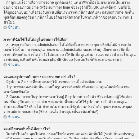
ถ้าคุณแน่ใจว่าเลือก timezone ถูกต้องแล้ว แต่นาฬิกาก็ยังไม่ตรง อาจเป็นเพราะ
daylight savings time (หรือ summer time ซึ่งจะรู้จักดีใน UK และที่อื่นๆ). บอร์ดไม่
ได้ถูกออกแบบมาเพื่อรองรับการเปลี่ยนระหว่างนาฬิกาปกติและ daylight time ดังนั้น
ทุกเดือนของฤดูร้อน นาฬิกาในบอร์ดอาจผิดพลาดไปจากนาฬิกาของคุณประมาณ 1
ชั่วโมง.
ข้างบน
ภาษาที่ฉันใช้ ไม่ได้อยู่ในรายการให้เลือก!
สาเหตุอาจเกิดจาก administrator ไม่ได้ติดตั้งภาษาของคุณ หรือยังไม่มีการแปล
บอร์ดให้เป็นภาษาของคุณ. ลองถาม administrator ของบอร์ดดู เผื่อเขาอาจติดตั้ง
ภาษาที่คุณต้องการได้ ถ้ายังไม่พบภาษาให้ติดตั้ง คุณสามารถแปลด้วยตัวเองได้. คุณ
จะพบข้อมูลเพิ่มเติมที่เว็บของ phpBB Group (จะเห็นลิงค์ที่ด้านล่างของหน้า)
ข้างบน
จะแสดงรูปภาพด้านล่าง username อย่างไร?
มีรูปภาพ 2 อย่างที่จะแสดงอยู่ใต้ username เมื่ออ่านข้อความ.
1.รูปภาพแสดงระดับขั้น อาจเป็นรูปดาวหรือกล่องที่จะบอกว่าคุณโพสต์ข้อความ
มากน้อยเพียงใด.
2.ถัดลงมาอาจเป็นรูปภาพขนาดใหญ่ คือรูปภาพประจำตัว ซึ่งจะบ่งบอกผู้ใช้แต่ละ
คน. ขึ้นอยู่กับ administrator ของบอร์ด ที่จะยอมให้ใช้รูปภาพประจำตัว และคุณ
สามารถเลือกวิธีสร้างได้. ถ้าคุณไม่สามารถใช้รูปภาพประจำตัว คุณควรถามเหตุผล
จาก admin ของบอร์ด (ซึ่งเราแน่ใจว่าเหตุผลนั้นจะต้องดีพอ!)
ข้างบน
จะเปลี่ยนระดับขั้นได้อย่างไร?
โดยทั่วไปแล้ว คุณไม่สามารถแก้ไขข้อความแสดงระดับขั้นได้ (ระดับขั้นจะปรากฏ