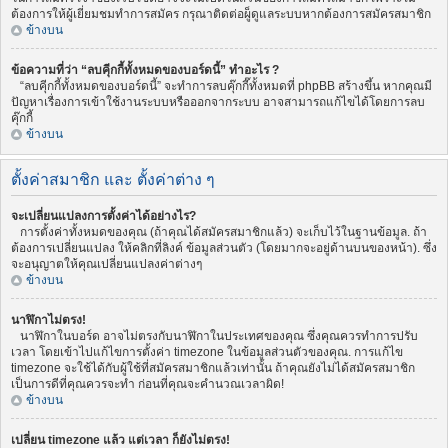
ต้องการให้ผู้เยี่ยมชมทำการสมัคร กรุณาติดต่อผู็ดูแลระบบหากต้องการสมัครสมาชิก
ข้างบน
ข้อความที่ว่า “ลบคุีกกี้ทั้งหมดของบอร์ดนี้” ทำอะไร ?
“ลบคุีกกี้ทั้งหมดของบอร์ดนี้” จะทำการลบคุ๊กกี๊ทั้งหมดที่ phpBB สร้างขึ้น หากคุณมี
ปัญหาเรื่องการเข้าใช้งานระบบหรือออกจากระบบ อาจสามารถแก้ไขได้โดยการลบ
คุ๊กกี้
ข้างบน
ตั้งค่าสมาชิก และ ตั้งค่าต่าง ๆ
จะเปลี่ยนแปลงการตั้งค่าได้อย่างไร?
การตั้งค่าทั้งหมดของคุณ (ถ้าคุณได้สมัครสมาชิกแล้ว) จะเก็บไว้ในฐานข้อมูล. ถ้า
ต้องการเปลี่ยนแปลง ให้คลิกที่ลิงค์ ข้อมูลส่วนตัว (โดยมากจะอยู่ด้านบนของหน้า). ซึ่ง
จะอนุญาตให้คุณเปลี่ยนแปลงค่าต่างๆ
ข้างบน
นาฬิกาไม่ตรง!
นาฬิกาในบอร์ด อาจไม่ตรงกับนาฬิกาในประเทศของคุณ ซึ่งคุณควรทำการปรับ
เวลา โดยเข้าไปแก้ไขการตั้งค่า timezone ในข้อมูลส่วนตัวของคุณ. การแก้ไข
timezone จะใช้ได้กับผู้ใช้ที่สมัครสมาชิกแล้วเท่านั้น ถ้าคุณยังไม่ได้สมัครสมาชิก
เป็นการดีที่คุณควรจะทำ ก่อนที่คุณจะคำนวณเวลาผิด!
ข้างบน
เปลี่ยน timezone แล้ว แต่เวลา ก็ยังไม่ตรง!