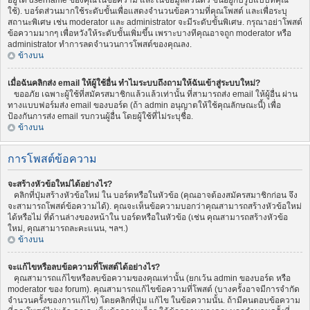
อยู่ใต้ username ของคุณในข้อความ และในข้อมูลส่วนตัว ขึ้นอยู่กับรูปแบบที่คุณ
ใช้). บอร์ดส่วนมากใช้ระดับขั้นเพื่อแสดงจำนวนข้อความที่คุณโพสต์ และเพื่อระบุ
สถานะพิเศษ เช่น moderator และ administrator จะมีระดับขั้นพิเศษ. กรุณาอย่าโพสต์
ข้อความมากๆ เพื่อหวังให้ระดับขั้นเพิ่มขึ้น เพราะบางทีคุณอาจถูก moderator หรือ
administrator ทำการลดจำนวนการโพสต์ของคุณลง.
ข้างบน
เมื่อฉันคลิกส่ง email ให้ผู้ใช้อื่น ทำไมระบบถึงถามให้ฉันเข้าสู่ระบบใหม่?
ขออภัย เฉพาะผู้ใช้ที่สมัครสมาชิกแล้วแล้วเท่านั้น ที่สามารถส่ง email ให้ผู้อื่น ผ่าน
ทางแบบฟอร์มส่ง email ของบอร์ด (ถ้า admin อนุญาตให้ใช้คุณลักษณะนี้) เพื่อ
ป้องกันการส่ง email รบกวนผู้อื่น โดยผู้ใช้ที่ไม่ระบุชื่อ.
ข้างบน
การโพสต์ข้อความ
จะสร้างหัวข้อใหม่ได้อย่างไร?
คลิกที่ปุ่มสร้างหัวข้อใหม่ ใน บอร์ดหรือในหัวข้อ (คุณอาจต้องสมัครสมาชิกก่อน จึง
จะสามารถโพสต์ข้อความได้). คุณจะเห็นข้อความบอกว่าคุณสามารถสร้างหัวข้อใหม่
ได้หรือไม่ ที่ด้านล่างของหน้าใน บอร์ดหรือในหัวข้อ (เช่น คุณสามารถสร้างหัวข้อ
ใหม่, คุณสามารถละคะแนน, ฯลฯ.)
ข้างบน
จะแก้ไขหรือลบข้อความที่โพสต์ได้อย่างไร?
คุณสามารถแก้ไขหรือลบข้อความของคุณเท่านั้น (ยกเว้น admin ของบอร์ด หรือ
moderator ของ forum). คุณสามารถแก้ไขข้อความที่โพสต์ (บางครั้งอาจมีการจำกัด
จำนวนครั้งของการแก้ไข) โดยคลิกที่ปุ่ม แก้ไข ในข้อความนั้น. ถ้ามีคนตอบข้อความ