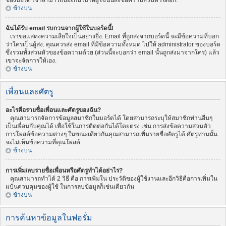
ของบอร์ด เขาสามารถป้องกันไม่ให้ผู้ใช้นั้นส่งข้อความส่วนตัวได้อีก.
ข้างบน
ฉันได้รับ email รบกวนจากผู้ใช้ในบอร์ดนี้!
เราขอแสดงความเสียใจเป็นอย่างยิ่ง. Email ที่ถูกส่งจากบอร์ดนี้ จะมีข้อความที่บอก
ว่าใครเป็นผู้ส่ง. คุณควรส่ง email ที่มีข้อความทั้งหมด ไปให้ administrator ของบอร์ด
ซึ่งรวมทั้งส่วนหัวของข้อความด้วย (ส่วนนี้จะบอกว่า email นั้นถูกส่งมาจากใคร) แล้ว
เขาจะจัดการให้เอง.
ข้างบน
เพื่อนและศัตรู
อะไรคือรายชื่อเพื่อนและศัตรูของฉัน?
คุณสามารถจัดการข้อมูลสมาชิกในบอร์ดได้ โดยสามารถระบุให้สมาชิกท่านอื่นๆ
เป็นเพื่อนกับคุณได้ เพื่อใช้ในการติดต่อกันได้โดยตรง เช่น การส่งข้อความส่วนตัว
การโพสต์ข้อความต่างๆ ในขณะเดียวกันคุณสามารถเพิ่มรายชื่อศัตรูได้ ศัตรูท่านนั้น
จะไม่เห็นข้อความที่คุณโพสต์
ข้างบน
การเพิ่ม/ลบรายชื่อเพื่อนหรือศัตรูทำได้อย่าไร?
คุณสามารถทำได้ 2 วิธี คือ การเพิ่มใน ประวัติของผู้ใช้งานและอีกวิธีคือการเพิ่มใน
แป้นควบคุมของผู้ใช้ ในการลบข้อมูลก็เช่นเดียวกัน
ข้างบน
การค้นหาข้อมูลในฟอรั่ม