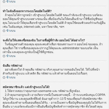
ข้างบน
ทำไมฉันถึงออกจากระบบโดยอัตโนมัติ?
ถ้าคุณไม่ได้กาถูกหน้า เข้าสู่ระบบโดยอัตโนมัติ ขณะกำลังจะเข้าสู่ระบบ บอร์ดจะ
ยอมให้คุณเข้าสู่ระบบเฉพาะขณะนั้น เพื่อป้องกันไม่ให้คนอื่นเข้ามาใช้ชื่อบัญชีของ
คุณ.ไม่แนะนำให้คุณเลือกเข้าสู่ระบบโดยอัตโนมัติ ถ้าคุณใช้คอมพิวเตอร์ร่วมกับผู้อื่น
เช่น ในห้องสมุด, internet cafe, มหาวิทยาลัย, ฯลฯ
ข้างบน
จะสั่งไม่ให้แสดงชื่อของฉัน ในรายชื่อผู้ที่กำลัง ออนไลน์ ได้อย่างไร?
ในข้อมูลส่วนตัวของคุณ คุณจะพบตัวเลือก ซ่อนสถานะการ ออนไลน์ ของคุณ. ถ้า
คุณเลือก ใช่ รายชื่อของคุณจะปรากฏให้คุณและ administrator ของบอร์ด เห็น
เท่านั้น และคุณจะถูกนับเป็นผู้ใช้ที่ถูกซ่อน.
ข้างบน
ฉันลืม รหัสผ่าน!
อย่าเพิ่งตกใจ! ถ้าคุณลืม รหัสผ่าน จริงๆ คุณสามารถขออันใหม่ได้. ให้ไปที่หน้า
สำหรับเข้าสู่ระบบ แล้วคลิก ลืม รหัสผ่าน แล้วทำตามขั้นตอนไปเรื่อยๆ
ข้างบน
สมัครสมาชิกแล้ว แต่เข้าสู่ระบบไม่ได้!
1.ให้ตรวจสอบว่าคุณกรอก username และ รหัสผ่าน ที่ถูกต้อง.
2.ถ้าคุณกรอกถูกแล้ว อาจเกิดจากหนึ่งในสองสาเหตุนี้. - ถ้าระบบสนับสนุน COPPA
ได้ถูกใช้งาน และคุณคลิกที่ลิงค์ ฉันอายุต่ำกว่า 13 ปี ขณะที่คุณกำลังสมัครสมาชิก
คุณจะต้องทำตามขั้นตอนที่คุณได้รับ. - อาจเป็นเพราะชื่อบัญชีของคุณยังไม่ได้รับการ
ยืนยัน บางบอร์ดจะต้องมีการยืนยันชื่อบัญชีหลังทำการสมัครสมาชิก ทั้งโดยตัวคุณ