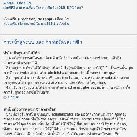
AutoMOD คืออะไร
phpBB3 สามารถเชื่อมกับระบบอื่นด้วย XML-RPC ไหม?
ส่วนเสริม (Extension) ของ phpBB คืออะไร
ส่วนเสริม (Extension) ใน phpBB3.1 อะไรบ้าง
การเข้าสู่ระบบ และ การสมัครสมาชิก
ทำไมเข้าสู่ระบบไม่ได้ ?
1.คุณได้ทำการสมัครสมาชิกแล้วหรือยัง? คุณต้องสมัครสมาชิกก่อน แล้วจึง
สามารถเข้าสู่ระบบได้.
2.คุณถูกหวงห้ามไม่ให้เข้าสู่บอร์ดหรือไม่(จะมีข้อความบอกไว้)? ถ้าเป็นเช่นนั้น คุณ
ควรติดต่อ webmaster หรือ administrator ของบอร์ด เพื่อขอทราบเหตุผล.
3.ถ้าคุณได้ทำการสมัครสมาชิกแล้ว และไม่ได้ถูกหวงห้าม และคุณยังไม่สามารถ
เข้าสู่ระบบได้ กรุณาตรวจสอบ username และ รหัสผ่าน ให้ถูกต้อง.
4.ถ้ายังเข้าสู่ระบบไม่ได้อีก กรุณาติดต่อ administrator ของบอร์ด ว่าอาจมีการตั้ง
ค่าที่ไม่ถูกต้องเกิดขึ้นในบอร์ด.
ข้างบน
จำเป็นต้องสมัครสมาชิกด้วยหรือ?
บางทีอาจไม่จำเป็น ขึ้นอยู่กับ administrator ของบอร์ดจะกำหนดไว้ว่า คุณต้อง
สมัครสมาชิกก่อนเพื่อโพสต์ข้อความ อย่างไรก็ตาม การสมัครสมาชิกจะทำให้คุณ
สามารถใช้คุณลักษณะเพิ่มเติม ที่ไม่มีให้ใช้ในผู้เยี่ยมชม เช่น การใช้รูปประจำตัว,
ข้อความส่วนตัว, ส่ง email ให้ผู้ใช้อื่น, การสมัครเข้าร่วมกลุ่มผู้ใช้ ฯลฯ.การสมัคร
สมาชิกใช้เวลาเพียงเล็กน้อย ดังนั้นจึงแนะนำให้คุณควรทำการสมัครสมาชิก.