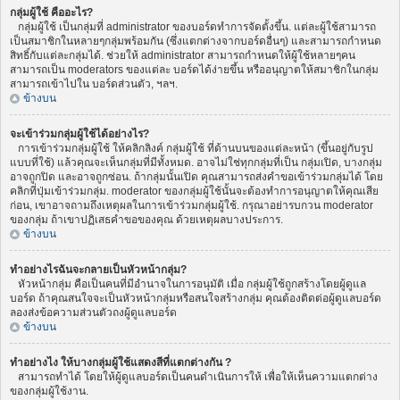
กลุ่มผู้ใช้ คืออะไร?
กลุ่มผู้ใช้ เป็นกลุ่มที่ administrator ของบอร์ดทำการจัดตั้งขึ้น. แต่ละผู้ใช้สามารถ
เป็นสมาชิกในหลายๆกลุ่มพร้อมกัน (ซึ่งแตกต่างจากบอร์ดอื่นๆ) และสามารถกำหนด
สิทธิ์กับแต่ละกลุ่มได้. ช่วยให้ administrator สามารถกำหนดให้ผู้ใช้หลายๆคน
สามารถเป็น moderators ของแต่ละ บอร์ดได้ง่ายขึ้น หรืออนุญาตให้สมาชิกในกลุ่ม
สามารถเข้าไปใน บอร์ดส่วนตัว, ฯลฯ.
ข้างบน
จะเข้าร่วมกลุ่มผู้ใช้ได้อย่างไร?
การเข้าร่วมกลุ่มผู้ใช้ ให้คลิกลิงค์ กลุ่มผู้ใช้ ที่ด้านบนของแต่ละหน้า (ขึ้นอยู่กับรูป
แบบที่ใช้) แล้วคุณจะเห็นกลุ่มที่มีทั้งหมด. อาจไม่ใช่ทุกกลุ่มที่เป็น กลุ่มเปิด, บางกลุ่ม
อาจถูกปิด และอาจถูกซ่อน. ถ้ากลุ่มนั้นเปิด คุณสามารถส่งคำขอเข้าร่วมกลุ่มได้ โดย
คลิกที่ปุ่มเข้าร่วมกลุ่ม. moderator ของกลุ่มผู้ใช้นั้นจะต้องทำการอนุญาตให้คุณเสีย
ก่อน, เขาอาจถามถึงเหตุผลในการเข้าร่วมกลุ่มผู้ใช้. กรุณาอย่ารบกวน moderator
ของกลุ่ม ถ้าเขาปฏิเสธคำขอของคุณ ด้วยเหตุผลบางประการ.
ข้างบน
ทำอย่างไรฉันจะกลายเป็นหัวหน้ากลุ่ม?
หัวหน้ากลุ่ม คือเป็นคนที่มีอำนาจในการอนุมัติ เมื่อ กลุ่มผู้ใช้ถูกสร้างโดยผู้ดูแล
บอร์ด ถ้าคุณสนใจจะเป็นหัวหน้ากลุ่มหรือสนใจสร้างกลุ่ม คุณต้องติดต่อผู้ดูแลบอร์ด
ลองส่งข้อความส่วนตัวถงผู้ดูแลบอร์ด
ข้างบน
ทำอย่างไง ให้บางกลุ่มผู้ใช้แสดงสีที่แตกต่างกัน ?
สามารถทำได้ โดยให้ผู้ดูแลบอร์ดเป็นคนดำเนินการให้ เพื่อให้เห็นความแตกต่าง
ของกลุ่มผู้ใช้งาน.