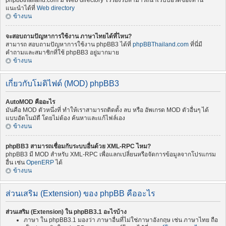
phpbbthailand.com มี Web directory ไว้รองรับสามารถนำเว็บบอร์ดของท่าน
แนะนำได้ที่
Web directory
ข้างบน
จะสอบถามปัญหาการใช้งาน ภาษาไทยได้ที่ไหน?
สามารถ สอบถามปัญหาการใช้งาน phpBB3 ได้ที่
phpBBThailand.com
ที่นี่มี
คำถามและสมาชิกที่ใช้ phpBB3 อยู่มากมาย
ข้างบน
เกี่ยวกับโมดิไฟด์ (MOD) phpBB3
AutoMOD คืออะไร
มันคือ MOD ตัวหนึ่งที่ ทำให้เราสามารถติดตั้ง ลบ หรือ อัพเกรด MOD ตัวอื่นๆ ได้
แบบอัตโนมัตื โดยไม่ต้อง ค้นหาและแก้ไฟล์เอง
ข้างบน
phpBB3 สามารถเชื่อมกับระบบอื่นด้วย XML-RPC ไหม?
phpBB3 มี MOD สำหรับ XML-RPC เพื่อแลกเปลี่ยนหรือจัดการข้อมูลจากโปรแกรม
อื่น เช่น
OpenERP
ได้
ข้างบน
ส่วนเสริม (Extension) ของ phpBB คืออะไร
ส่วนเสริม (Extension) ใน phpBB3.1 อะไรบ้าง
ภาษา ใน phpBB3.1 มองว่า ภาษาอื่นที่ไม่ใช่ภาษาอังกฤษ เช่น ภาษาไทย ถือ