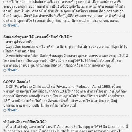
เอง หรือโดย administrator คุณจึงจะสามารถเข้าสู่ระบบได้. เมื่อคุณสมัครสมาชิก
ระบบจะบอกคุณเองว่าต้องทำการยืนยันชื่อบัญชีหรือไม่. ถ้าคุณได้รับ email ก็ให้ทำ
ตามขั้นตอนในนั้น, ถ้าคุณไม่ได้รับ อีเมล คุณแน่ใจหรือว่า email ที่คุณกรอกนั้นถูก
ต้อง? เหตุผลเดียวที่ต้องทำการยืนยันชื่อบัญชีคือ เพื่อลดการปลอมแปลงตัวเข้ามาสู่
บอร์ด. ถ้าคุณแน่ใจว่า email นั้นถูกต้อง กรุณาติดต่อ administrator ของบอร์ด.
ข้างบน
ฉันเคยเข้าสู่ระบบได้ แต่ตอนนี้กลับเข้าไม่ได้?!
สาเหตุส่วนมากคือ
1.คุณป้อน username หรือ รหัสผ่าน ผิด (กรุณากลับไปตรวจสอบ email ที่คุณได้รับ
เมื่อคุณสมัครสมาชิก)
2.Administrator ได้ลบชื่อบัญชีของคุณด้วยสาเหตุบางประการ อาจเพราะคุณไม่ได้
โพสต์อะไรเลย เป็นเหตุการณ์ปกติที่จะมีการลบผู้ใช้ที่ไม่ได้โพสต์อะไรเลย เพื่อลด
ขนาดของฐานข้อมูล. กรุณาลองสมัครสมาชิกอีกครั้ง แล้วถามถึงสาเหตุดู.
ข้างบน
COPPA คืออะไร?
COPPA, หรือ the Child ออนไลน์ Privacy and Protection Act of 1998, เป็นกฏ
หมายคุ้มครองผู้บริโภคที่มีอายุต่ำกว่า 13 ปีในการจะกระทำการใดๆ บนเวบไซต์ต้อง
อยู่ภายใต้การดูแลของผู้ปกครอง, โดยอนุญาตให้เก็บประวัติของเด็กที่มีอายุต่ำกว่า
13 ปี หากมีความจำเป็นต้องสมัครสมาชิกเพื่อเข้าชมเวบไซต์ แต่ต้องระบุชื่อผู้
ปกครองด้วย แต่ phpBB ไม่มีการใช้งานในส่วนนี้
ข้างบน
ทำไมฉันถึงลงทะเีบียนไม่ได้?
เป็นไปได้ว่าผู้ดูแลระบบได้แบน IP Address หรือ ไม่อนุญาตให้ใช้ชื่อ Username นี้
ในการสมัคร เจ้าของเวบไซต์อาจจะไม่เปิดในส่วนของการสมัครสมาชิก เพราะไม่