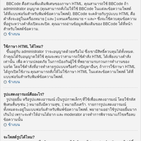
BBCode คือส่วนเพิ่มเติมพิเศษของภาษา HTML. คุณสามารถใช้ BBCode ถ้า
administrator อนุญาต (คุณสามารถสั่งไม่ให้ใช้ BBCode ในแต่ละข้อความโพสต์
ได้ที่แบบฟอร์มสำหรับพิมพ์ข้อความโพสต์). BBCode จะคล้ายกับรูปแบบ HTML คือ
คำสั่งจะอยู่ในเครื่องหมาย [ และ ] แทนเครื่องหมาย < และ> ซึ่งจะใช้ควบคุมข้อความ
ที่อยู่ระหว่างคำสั่งเปิดและปิด. คุณมารถอ่านข้อมูลเพิ่มเติมของ BBCode ได้ที่หน้า
สำหรับโพสต์ข้อความ.
ข้างบน
ใช้ภาษา HTML ได้ไหม?
ขึ้นอยู่กับ administrator ว่าจะอนุญาตด้วยหรือไม่ ซึ่งเขามีสิทธิ์ควบคุมได้ทั้งหมด.
ถ้าคุณได้รับอนุญาตให้ใช้ คุณจะพบว่าสามารถใช้คำสั่ง HTML ได้เพียงบางคำสั่ง
เท่านั้น. เพื่อ ความปลอดภัย ในการป้องกันผู้ใช้ ที่พยายามรบกวนการทำงานของ
บอร์ด โดยใช้คำสั่งที่อาจทำลายรูปแบบหรือสร้างปัญหาอื่นๆ. ถ้าการใช้ภาษา HTML
ได้ถูกเปิดใช้งาน คุณสามารถสั่งให้ไม่ใช้ภาษา HTML ในแต่ละข้อความโพสต์ ได้ที่
แบบฟอร์มสำหรับพิมพ์ข้อความโพสต์.
ข้างบน
รูปแสดงอารมณ์คืออะไร?
รูปรอยยิ้ม หรือรูปแสดงอารมณ์ เป็นรูปภาพเล็กๆ ที่ใช้เพื่อแสดงอารมณ์ โดยใช้รหัส
พิเศษสั้นๆเช่น :) หมายถึงมีความสุข, :( หมายถึงเศร้า. รายการรูปแสดงอารมณ์
ทั้งหมดจะอยู่ในแบบฟอร์มสำหรับพิมพ์ข้อความโพสต์. พยายามอย่าใช้รูปรอยยิ้มมาก
เกินไป เพราะจะทำให้อ่านได้ยาก และ moderator อาจทำการพิจารณาแก้ไขหรือลบ
ข้อความนั้น
ข้างบน
จะโพสต์รูปได้ไหม?