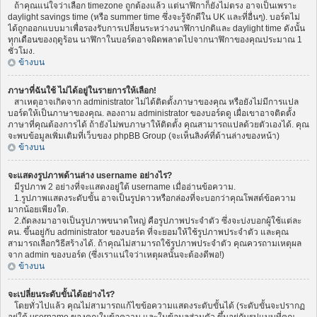
ถ้าคุณแน่ใจว่าเลือก timezone ถูกต้องแล้ว แต่นาฬิกาก็ยังไม่ตรง อาจเป็นเพราะ
daylight savings time (หรือ summer time ซึ่งจะรู้จักดีใน UK และที่อื่นๆ). บอร์ดไม่
ได้ถูกออกแบบมาเพื่อรองรับการเปลี่ยนระหว่างนาฬิกาปกติและ daylight time ดังนั้น
ทุกเดือนของฤดูร้อน นาฬิกาในบอร์ดอาจผิดพลาดไปจากนาฬิกาของคุณประมาณ 1
ชั่วโมง.
ข้างบน
ภาษาที่ฉันใช้ ไม่ได้อยู่ในรายการให้เลือก!
สาเหตุอาจเกิดจาก administrator ไม่ได้ติดตั้งภาษาของคุณ หรือยังไม่มีการแปล
บอร์ดให้เป็นภาษาของคุณ. ลองถาม administrator ของบอร์ดดู เผื่อเขาอาจติดตั้ง
ภาษาที่คุณต้องการได้ ถ้ายังไม่พบภาษาให้ติดตั้ง คุณสามารถแปลด้วยตัวเองได้. คุณ
จะพบข้อมูลเพิ่มเติมที่เว็บของ phpBB Group (จะเห็นลิงค์ที่ด้านล่างของหน้า)
ข้างบน
จะแสดงรูปภาพด้านล่าง username อย่างไร?
มีรูปภาพ 2 อย่างที่จะแสดงอยู่ใต้ username เมื่ออ่านข้อความ.
1.รูปภาพแสดงระดับขั้น อาจเป็นรูปดาวหรือกล่องที่จะบอกว่าคุณโพสต์ข้อความ
มากน้อยเพียงใด.
2.ถัดลงมาอาจเป็นรูปภาพขนาดใหญ่ คือรูปภาพประจำตัว ซึ่งจะบ่งบอกผู้ใช้แต่ละ
คน. ขึ้นอยู่กับ administrator ของบอร์ด ที่จะยอมให้ใช้รูปภาพประจำตัว และคุณ
สามารถเลือกวิธีสร้างได้. ถ้าคุณไม่สามารถใช้รูปภาพประจำตัว คุณควรถามเหตุผล
จาก admin ของบอร์ด (ซึ่งเราแน่ใจว่าเหตุผลนั้นจะต้องดีพอ!)
ข้างบน
จะเปลี่ยนระดับขั้นได้อย่างไร?
โดยทั่วไปแล้ว คุณไม่สามารถแก้ไขข้อความแสดงระดับขั้นได้ (ระดับขั้นจะปรากฏ