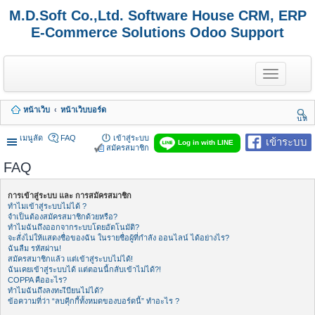
M.D.Soft Co.,Ltd. Software House CRM, ERP
E-Commerce Solutions Odoo Support
T
o
g
g
หน้าเว็บ
หน้าเว็บบอร์ด
l
นห
e
า
n
เมนูลัด
FAQ
เข้าสู่ระบบ
เข้าระบบ
Log in with LINE
a
สมัครสมาชิก
v
FAQ
i
g
a
การเข้าสู่ระบบ และ การสมัครสมาชิก
t
ทำไมเข้าสู่ระบบไม่ได้ ?
i
จำเป็นต้องสมัครสมาชิกด้วยหรือ?
o
ทำไมฉันถึงออกจากระบบโดยอัตโนมัติ?
n
จะสั่งไม่ให้แสดงชื่อของฉัน ในรายชื่อผู้ที่กำลัง ออนไลน์ ได้อย่างไร?
ฉันลืม รหัสผ่าน!
สมัครสมาชิกแล้ว แต่เข้าสู่ระบบไม่ได้!
ฉันเคยเข้าสู่ระบบได้ แต่ตอนนี้กลับเข้าไม่ได้?!
COPPA คืออะไร?
ทำไมฉันถึงลงทะเีบียนไม่ได้?
ข้อความที่ว่า “ลบคุีกกี้ทั้งหมดของบอร์ดนี้” ทำอะไร ?