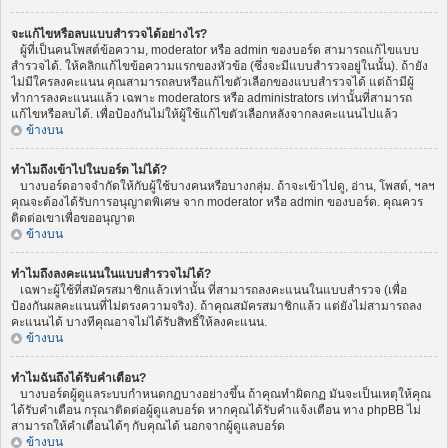
จะแก้ไขหรือลบแบบสำรวจได้อย่างไร?
ผู้ที่เป็นคนโพสต์ข้อความ, moderator หรือ admin ของบอร์ด สามารถแก้ไขแบบ
สำรวจได้. ให้คลิกแก้ไขข้อความแรกของหัวข้อ (ซึ่งจะมีแบบสำรวจอยู่ในนั้น). ถ้ายัง
ไม่มีใครลงคะแนน คุณสามารถลบหรือแก้ไขตัวเลือกของแบบสำรวจได้ แต่ถ้ามีผู้
ทำการลงคะแนนแล้ว เฉพาะ moderators หรือ administrators เท่านั้นที่สามารถ
แก้ไขหรือลบได้. เพื่อป้องกันไม่ให้ผู้ใช้แก้ไขตัวเลือกหลังจากลงคะแนนไปแล้ว
ข้างบน
ทำไมถึงเข้าไปในบอร์ด ไม่ได้?
บางบอร์ดอาจจำกัดให้กับผู้ใช้บางคนหรือบางกลุ่ม. ถ้าจะเข้าไปดู, อ่าน, โพสต์, ฯลฯ
คุณจะต้องได้รับการอนุญาตพิเศษ จาก moderator หรือ admin ของบอร์ด. คุณควร
ติดต่อเขาเพื่อขออนุญาต
ข้างบน
ทำไมถึงลงคะแนนในแบบสำรวจไม่ได้?
เฉพาะผู้ใช้ที่สมัครสมาชิกแล้วเท่านั้น ที่สามารถลงคะแนนในแบบสำรวจ (เพื่อ
ป้องกันผลคะแนนที่ไม่ตรงความจริง). ถ้าคุณสมัครสมาชิกแล้ว แต่ยังไม่สามารถลง
คะแนนได้ บางทีคุณอาจไม่ได้รับสิทธิ์ให้ลงคะแนน.
ข้างบน
ทำไมฉันถึงได้รับคำเตือน?
บางบอร์ดผู้ดูแลระบบกำหนดกฏบางอย่างขึ้น ถ้าคุณทำผิดกฏ มันจะเป็นเหตุให้คุณ
ได้รับคำเตือน กรุณาติดต่อผู้ดูแลบอร์ด หากคุณได้รับคำแจ้งเตือน ทาง phpBB ไม่
สามารถให้คำเตือนได้ๆ กับคุณได้ นอกจากผู้ดูแลบอร์ด
ข้างบน