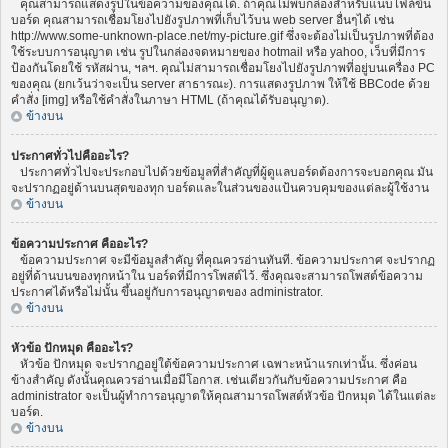
คุณสามารถแสดงรูปในข้อความของคุณได้. ถ้าคุณไม่พบกล่องสำหรับแนบไฟล์ขึ้น
บอร์ด คุณสามารถเชื่อมโยงไปยังรูปภาพที่เก็บไว้บน web server อื่นๆได้ เช่น
http://www.some-unknown-place.net/my-picture.gif ซึ่งจะต้องไม่เป็นรูปภาพที่ต้อง
ใช้ระบบการอนุญาต เช่น รูปในกล่องจดหมายของ hotmail หรือ yahoo, เว็บที่มีการ
ป้องกันโดยใช้ รหัสผ่าน, ฯลฯ. คุณไม่สามารถเชื่อมโยงไปยังรูปภาพที่อยู่บนเครื่อง PC
ของคุณ (ยกเว้นว่าจะเป็น server สาธารณะ). การแสดงรูปภาพ ให้ใช้ BBCode ด้วย
คำสั่ง [img] หรือใช้คำสั่งในภาษา HTML (ถ้าคุณได้รับอนุญาต).
ข้างบน
ประกาศทั่วไปคืออะไร?
ประกาศทั่วไปจะประกอบไปด้วยข้อมูลที่สำคัญที่ผู้ดูแลบอร์ดต้องการจะบอกคุณ มัน
จะปรากฏอยู่ด้านบนสุดของทุก บอร์ดและในส่วนของแป้นควบคุมของแต่ละผู้ใช้งาน
ข้างบน
ข้อความประกาศ คืออะไร?
ข้อความประกาศ จะมีข้อมูลสำคัญ ที่คุณควรอ่านทันที. ข้อความประกาศ จะปรากฏ
อยู่ที่ด้านบนของทุกหน้าใน บอร์ดที่มีการโพสต์ไว้. ซึ่งคุณจะสามารถโพสต์ข้อความ
ประกาศได้หรือไม่นั้น ขึ้นอยู่กับการอนุญาตของ administrator.
ข้างบน
หัวข้อ ปักหมุด คืออะไร?
หัวข้อ ปักหมุด จะปรากฏอยู่ใต้ข้อความประกาศ เฉพาะหน้าแรกเท่านั้น. ซึ่งค่อน
ข้างสำคัญ ดังนั้นคุณควรอ่านเมื่อมีโอกาส. เช่นเดียวกันกับข้อความประกาศ คือ
administrator จะเป็นผู้ทำการอนุญาตให้คุณสามารถโพสต์หัวข้อ ปักหมุด ได้ในแต่ละ
บอร์ด.
ข้างบน