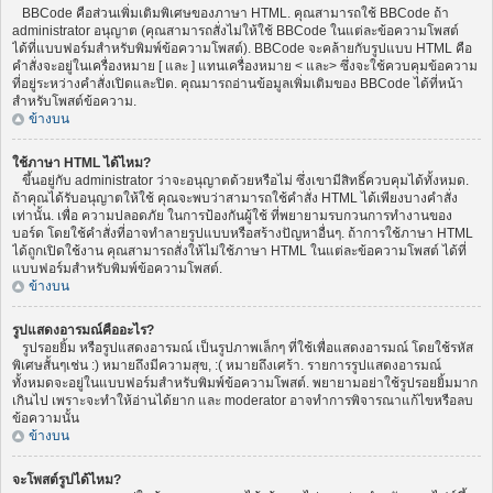
BBCode คือส่วนเพิ่มเติมพิเศษของภาษา HTML. คุณสามารถใช้ BBCode ถ้า
administrator อนุญาต (คุณสามารถสั่งไม่ให้ใช้ BBCode ในแต่ละข้อความโพสต์
ได้ที่แบบฟอร์มสำหรับพิมพ์ข้อความโพสต์). BBCode จะคล้ายกับรูปแบบ HTML คือ
คำสั่งจะอยู่ในเครื่องหมาย [ และ ] แทนเครื่องหมาย < และ> ซึ่งจะใช้ควบคุมข้อความ
ที่อยู่ระหว่างคำสั่งเปิดและปิด. คุณมารถอ่านข้อมูลเพิ่มเติมของ BBCode ได้ที่หน้า
สำหรับโพสต์ข้อความ.
ข้างบน
ใช้ภาษา HTML ได้ไหม?
ขึ้นอยู่กับ administrator ว่าจะอนุญาตด้วยหรือไม่ ซึ่งเขามีสิทธิ์ควบคุมได้ทั้งหมด.
ถ้าคุณได้รับอนุญาตให้ใช้ คุณจะพบว่าสามารถใช้คำสั่ง HTML ได้เพียงบางคำสั่ง
เท่านั้น. เพื่อ ความปลอดภัย ในการป้องกันผู้ใช้ ที่พยายามรบกวนการทำงานของ
บอร์ด โดยใช้คำสั่งที่อาจทำลายรูปแบบหรือสร้างปัญหาอื่นๆ. ถ้าการใช้ภาษา HTML
ได้ถูกเปิดใช้งาน คุณสามารถสั่งให้ไม่ใช้ภาษา HTML ในแต่ละข้อความโพสต์ ได้ที่
แบบฟอร์มสำหรับพิมพ์ข้อความโพสต์.
ข้างบน
รูปแสดงอารมณ์คืออะไร?
รูปรอยยิ้ม หรือรูปแสดงอารมณ์ เป็นรูปภาพเล็กๆ ที่ใช้เพื่อแสดงอารมณ์ โดยใช้รหัส
พิเศษสั้นๆเช่น :) หมายถึงมีความสุข, :( หมายถึงเศร้า. รายการรูปแสดงอารมณ์
ทั้งหมดจะอยู่ในแบบฟอร์มสำหรับพิมพ์ข้อความโพสต์. พยายามอย่าใช้รูปรอยยิ้มมาก
เกินไป เพราะจะทำให้อ่านได้ยาก และ moderator อาจทำการพิจารณาแก้ไขหรือลบ
ข้อความนั้น
ข้างบน
จะโพสต์รูปได้ไหม?