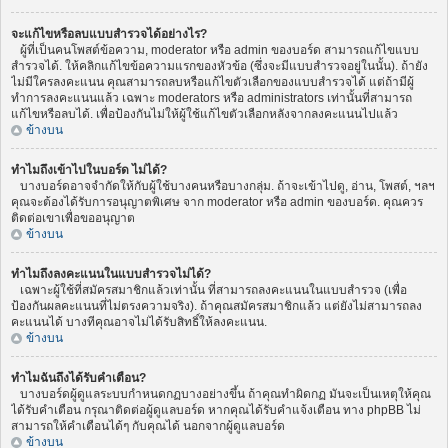
จะแก้ไขหรือลบแบบสำรวจได้อย่างไร?
ผู้ที่เป็นคนโพสต์ข้อความ, moderator หรือ admin ของบอร์ด สามารถแก้ไขแบบ
สำรวจได้. ให้คลิกแก้ไขข้อความแรกของหัวข้อ (ซึ่งจะมีแบบสำรวจอยู่ในนั้น). ถ้ายัง
ไม่มีใครลงคะแนน คุณสามารถลบหรือแก้ไขตัวเลือกของแบบสำรวจได้ แต่ถ้ามีผู้
ทำการลงคะแนนแล้ว เฉพาะ moderators หรือ administrators เท่านั้นที่สามารถ
แก้ไขหรือลบได้. เพื่อป้องกันไม่ให้ผู้ใช้แก้ไขตัวเลือกหลังจากลงคะแนนไปแล้ว
ข้างบน
ทำไมถึงเข้าไปในบอร์ด ไม่ได้?
บางบอร์ดอาจจำกัดให้กับผู้ใช้บางคนหรือบางกลุ่ม. ถ้าจะเข้าไปดู, อ่าน, โพสต์, ฯลฯ
คุณจะต้องได้รับการอนุญาตพิเศษ จาก moderator หรือ admin ของบอร์ด. คุณควร
ติดต่อเขาเพื่อขออนุญาต
ข้างบน
ทำไมถึงลงคะแนนในแบบสำรวจไม่ได้?
เฉพาะผู้ใช้ที่สมัครสมาชิกแล้วเท่านั้น ที่สามารถลงคะแนนในแบบสำรวจ (เพื่อ
ป้องกันผลคะแนนที่ไม่ตรงความจริง). ถ้าคุณสมัครสมาชิกแล้ว แต่ยังไม่สามารถลง
คะแนนได้ บางทีคุณอาจไม่ได้รับสิทธิ์ให้ลงคะแนน.
ข้างบน
ทำไมฉันถึงได้รับคำเตือน?
บางบอร์ดผู้ดูแลระบบกำหนดกฏบางอย่างขึ้น ถ้าคุณทำผิดกฏ มันจะเป็นเหตุให้คุณ
ได้รับคำเตือน กรุณาติดต่อผู้ดูแลบอร์ด หากคุณได้รับคำแจ้งเตือน ทาง phpBB ไม่
สามารถให้คำเตือนได้ๆ กับคุณได้ นอกจากผู้ดูแลบอร์ด
ข้างบน