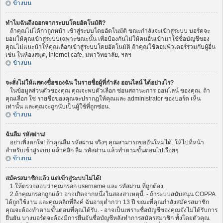
ข้างบน
ทำไมฉันถึงออกจากระบบโดยอัตโนมัติ?
ถ้าคุณไม่ได้กาถูกหน้า เข้าสู่ระบบโดยอัตโนมัติ ขณะกำลังจะเข้าสู่ระบบ บอร์ดจะ
ยอมให้คุณเข้าสู่ระบบเฉพาะขณะนั้น เพื่อป้องกันไม่ให้คนอื่นเข้ามาใช้ชื่อบัญชีของ
คุณ.ไม่แนะนำให้คุณเลือกเข้าสู่ระบบโดยอัตโนมัติ ถ้าคุณใช้คอมพิวเตอร์ร่วมกับผู้อื่น
เช่น ในห้องสมุด, internet cafe, มหาวิทยาลัย, ฯลฯ
ข้างบน
จะสั่งไม่ให้แสดงชื่อของฉัน ในรายชื่อผู้ที่กำลัง ออนไลน์ ได้อย่างไร?
ในข้อมูลส่วนตัวของคุณ คุณจะพบตัวเลือก ซ่อนสถานะการ ออนไลน์ ของคุณ. ถ้า
คุณเลือก ใช่ รายชื่อของคุณจะปรากฏให้คุณและ administrator ของบอร์ด เห็น
เท่านั้น และคุณจะถูกนับเป็นผู้ใช้ที่ถูกซ่อน.
ข้างบน
ฉันลืม รหัสผ่าน!
อย่าเพิ่งตกใจ! ถ้าคุณลืม รหัสผ่าน จริงๆ คุณสามารถขออันใหม่ได้. ให้ไปที่หน้า
สำหรับเข้าสู่ระบบ แล้วคลิก ลืม รหัสผ่าน แล้วทำตามขั้นตอนไปเรื่อยๆ
ข้างบน
สมัครสมาชิกแล้ว แต่เข้าสู่ระบบไม่ได้!
1.ให้ตรวจสอบว่าคุณกรอก username และ รหัสผ่าน ที่ถูกต้อง.
2.ถ้าคุณกรอกถูกแล้ว อาจเกิดจากหนึ่งในสองสาเหตุนี้. - ถ้าระบบสนับสนุน COPPA
ได้ถูกใช้งาน และคุณคลิกที่ลิงค์ ฉันอายุต่ำกว่า 13 ปี ขณะที่คุณกำลังสมัครสมาชิก
คุณจะต้องทำตามขั้นตอนที่คุณได้รับ. - อาจเป็นเพราะชื่อบัญชีของคุณยังไม่ได้รับการ
ยืนยัน บางบอร์ดจะต้องมีการยืนยันชื่อบัญชีหลังทำการสมัครสมาชิก ทั้งโดยตัวคุณ