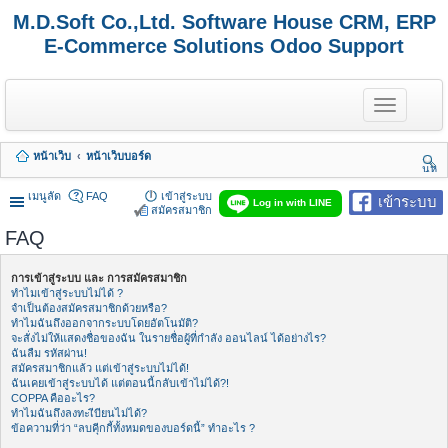
M.D.Soft Co.,Ltd. Software House CRM, ERP
E-Commerce Solutions Odoo Support
T
o
g
g
หน้าเว็บ
หน้าเว็บบอร์ด
l
นห
e
า
n
เมนูลัด
FAQ
เข้าสู่ระบบ
เข้าระบบ
Log in with LINE
a
สมัครสมาชิก
v
FAQ
i
g
a
การเข้าสู่ระบบ และ การสมัครสมาชิก
t
ทำไมเข้าสู่ระบบไม่ได้ ?
i
จำเป็นต้องสมัครสมาชิกด้วยหรือ?
o
ทำไมฉันถึงออกจากระบบโดยอัตโนมัติ?
n
จะสั่งไม่ให้แสดงชื่อของฉัน ในรายชื่อผู้ที่กำลัง ออนไลน์ ได้อย่างไร?
ฉันลืม รหัสผ่าน!
สมัครสมาชิกแล้ว แต่เข้าสู่ระบบไม่ได้!
ฉันเคยเข้าสู่ระบบได้ แต่ตอนนี้กลับเข้าไม่ได้?!
COPPA คืออะไร?
ทำไมฉันถึงลงทะเีบียนไม่ได้?
ข้อความที่ว่า “ลบคุีกกี้ทั้งหมดของบอร์ดนี้” ทำอะไร ?