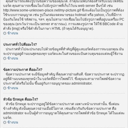
คุณสามารถแสดงรูปในข้อความของคุณได้. ถ้าคุณไม่พบกล่องสำหรับแนบไฟล์ขึ้น
บอร์ด คุณสามารถเชื่อมโยงไปยังรูปภาพที่เก็บไว้บน web server อื่นๆได้ เช่น
http://www.some-unknown-place.net/my-picture.gif ซึ่งจะต้องไม่เป็นรูปภาพที่ต้อง
ใช้ระบบการอนุญาต เช่น รูปในกล่องจดหมายของ hotmail หรือ yahoo, เว็บที่มีการ
ป้องกันโดยใช้ รหัสผ่าน, ฯลฯ. คุณไม่สามารถเชื่อมโยงไปยังรูปภาพที่อยู่บนเครื่อง PC
ของคุณ (ยกเว้นว่าจะเป็น server สาธารณะ). การแสดงรูปภาพ ให้ใช้ BBCode ด้วย
คำสั่ง [img] หรือใช้คำสั่งในภาษา HTML (ถ้าคุณได้รับอนุญาต).
ข้างบน
ประกาศทั่วไปคืออะไร?
ประกาศทั่วไปจะประกอบไปด้วยข้อมูลที่สำคัญที่ผู้ดูแลบอร์ดต้องการจะบอกคุณ มัน
จะปรากฏอยู่ด้านบนสุดของทุก บอร์ดและในส่วนของแป้นควบคุมของแต่ละผู้ใช้งาน
ข้างบน
ข้อความประกาศ คืออะไร?
ข้อความประกาศ จะมีข้อมูลสำคัญ ที่คุณควรอ่านทันที. ข้อความประกาศ จะปรากฏ
อยู่ที่ด้านบนของทุกหน้าใน บอร์ดที่มีการโพสต์ไว้. ซึ่งคุณจะสามารถโพสต์ข้อความ
ประกาศได้หรือไม่นั้น ขึ้นอยู่กับการอนุญาตของ administrator.
ข้างบน
หัวข้อ ปักหมุด คืออะไร?
หัวข้อ ปักหมุด จะปรากฏอยู่ใต้ข้อความประกาศ เฉพาะหน้าแรกเท่านั้น. ซึ่งค่อน
ข้างสำคัญ ดังนั้นคุณควรอ่านเมื่อมีโอกาส. เช่นเดียวกันกับข้อความประกาศ คือ
administrator จะเป็นผู้ทำการอนุญาตให้คุณสามารถโพสต์หัวข้อ ปักหมุด ได้ในแต่ละ
บอร์ด.
ข้างบน