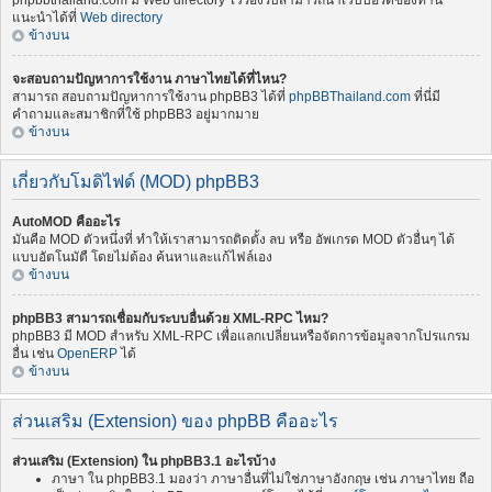
phpbbthailand.com มี Web directory ไว้รองรับสามารถนำเว็บบอร์ดของท่าน
แนะนำได้ที่
Web directory
ข้างบน
จะสอบถามปัญหาการใช้งาน ภาษาไทยได้ที่ไหน?
สามารถ สอบถามปัญหาการใช้งาน phpBB3 ได้ที่
phpBBThailand.com
ที่นี่มี
คำถามและสมาชิกที่ใช้ phpBB3 อยู่มากมาย
ข้างบน
เกี่ยวกับโมดิไฟด์ (MOD) phpBB3
AutoMOD คืออะไร
มันคือ MOD ตัวหนึ่งที่ ทำให้เราสามารถติดตั้ง ลบ หรือ อัพเกรด MOD ตัวอื่นๆ ได้
แบบอัตโนมัตื โดยไม่ต้อง ค้นหาและแก้ไฟล์เอง
ข้างบน
phpBB3 สามารถเชื่อมกับระบบอื่นด้วย XML-RPC ไหม?
phpBB3 มี MOD สำหรับ XML-RPC เพื่อแลกเปลี่ยนหรือจัดการข้อมูลจากโปรแกรม
อื่น เช่น
OpenERP
ได้
ข้างบน
ส่วนเสริม (Extension) ของ phpBB คืออะไร
ส่วนเสริม (Extension) ใน phpBB3.1 อะไรบ้าง
ภาษา ใน phpBB3.1 มองว่า ภาษาอื่นที่ไม่ใช่ภาษาอังกฤษ เช่น ภาษาไทย ถือ