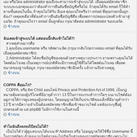
เอง หรือโดย administrator คุณจึงจะสามารถเข้าสู่ระบบได้. เมื่อคุณสมัครสมาชิก
ระบบจะบอกคุณเองว่าต้องทำการยืนยันชื่อบัญชีหรือไม่. ถ้าคุณได้รับ email ก็ให้ทำ
ตามขั้นตอนในนั้น, ถ้าคุณไม่ได้รับ อีเมล คุณแน่ใจหรือว่า email ที่คุณกรอกนั้นถูก
ต้อง? เหตุผลเดียวที่ต้องทำการยืนยันชื่อบัญชีคือ เพื่อลดการปลอมแปลงตัวเข้ามาสู่
บอร์ด. ถ้าคุณแน่ใจว่า email นั้นถูกต้อง กรุณาติดต่อ administrator ของบอร์ด.
ข้างบน
ฉันเคยเข้าสู่ระบบได้ แต่ตอนนี้กลับเข้าไม่ได้?!
สาเหตุส่วนมากคือ
1.คุณป้อน username หรือ รหัสผ่าน ผิด (กรุณากลับไปตรวจสอบ email ที่คุณได้รับ
เมื่อคุณสมัครสมาชิก)
2.Administrator ได้ลบชื่อบัญชีของคุณด้วยสาเหตุบางประการ อาจเพราะคุณไม่ได้
โพสต์อะไรเลย เป็นเหตุการณ์ปกติที่จะมีการลบผู้ใช้ที่ไม่ได้โพสต์อะไรเลย เพื่อลด
ขนาดของฐานข้อมูล. กรุณาลองสมัครสมาชิกอีกครั้ง แล้วถามถึงสาเหตุดู.
ข้างบน
COPPA คืออะไร?
COPPA, หรือ the Child ออนไลน์ Privacy and Protection Act of 1998, เป็นกฏ
หมายคุ้มครองผู้บริโภคที่มีอายุต่ำกว่า 13 ปีในการจะกระทำการใดๆ บนเวบไซต์ต้อง
อยู่ภายใต้การดูแลของผู้ปกครอง, โดยอนุญาตให้เก็บประวัติของเด็กที่มีอายุต่ำกว่า
13 ปี หากมีความจำเป็นต้องสมัครสมาชิกเพื่อเข้าชมเวบไซต์ แต่ต้องระบุชื่อผู้
ปกครองด้วย แต่ phpBB ไม่มีการใช้งานในส่วนนี้
ข้างบน
ทำไมฉันถึงลงทะเีบียนไม่ได้?
เป็นไปได้ว่าผู้ดูแลระบบได้แบน IP Address หรือ ไม่อนุญาตให้ใช้ชื่อ Username นี้
ในการสมัคร เจ้าของเวบไซต์อาจจะไม่เปิดในส่วนของการสมัครสมาชิก เพราะไม่