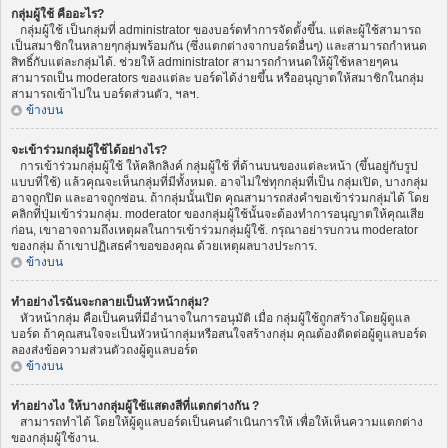
กลุ่มผู้ใช้ คืออะไร?
กลุ่มผู้ใช้ เป็นกลุ่มที่ administrator ของบอร์ดทำการจัดตั้งขึ้น. แต่ละผู้ใช้สามารถ
เป็นสมาชิกในหลายๆกลุ่มพร้อมกัน (ซึ่งแตกต่างจากบอร์ดอื่นๆ) และสามารถกำหนด
สิทธิ์กับแต่ละกลุ่มได้. ช่วยให้ administrator สามารถกำหนดให้ผู้ใช้หลายๆคน
สามารถเป็น moderators ของแต่ละ บอร์ดได้ง่ายขึ้น หรืออนุญาตให้สมาชิกในกลุ่ม
สามารถเข้าไปใน บอร์ดส่วนตัว, ฯลฯ.
ข้างบน
จะเข้าร่วมกลุ่มผู้ใช้ได้อย่างไร?
การเข้าร่วมกลุ่มผู้ใช้ ให้คลิกลิงค์ กลุ่มผู้ใช้ ที่ด้านบนของแต่ละหน้า (ขึ้นอยู่กับรูป
แบบที่ใช้) แล้วคุณจะเห็นกลุ่มที่มีทั้งหมด. อาจไม่ใช่ทุกกลุ่มที่เป็น กลุ่มเปิด, บางกลุ่ม
อาจถูกปิด และอาจถูกซ่อน. ถ้ากลุ่มนั้นเปิด คุณสามารถส่งคำขอเข้าร่วมกลุ่มได้ โดย
คลิกที่ปุ่มเข้าร่วมกลุ่ม. moderator ของกลุ่มผู้ใช้นั้นจะต้องทำการอนุญาตให้คุณเสีย
ก่อน, เขาอาจถามถึงเหตุผลในการเข้าร่วมกลุ่มผู้ใช้. กรุณาอย่ารบกวน moderator
ของกลุ่ม ถ้าเขาปฏิเสธคำขอของคุณ ด้วยเหตุผลบางประการ.
ข้างบน
ทำอย่างไรฉันจะกลายเป็นหัวหน้ากลุ่ม?
หัวหน้ากลุ่ม คือเป็นคนที่มีอำนาจในการอนุมัติ เมื่อ กลุ่มผู้ใช้ถูกสร้างโดยผู้ดูแล
บอร์ด ถ้าคุณสนใจจะเป็นหัวหน้ากลุ่มหรือสนใจสร้างกลุ่ม คุณต้องติดต่อผู้ดูแลบอร์ด
ลองส่งข้อความส่วนตัวถงผู้ดูแลบอร์ด
ข้างบน
ทำอย่างไง ให้บางกลุ่มผู้ใช้แสดงสีที่แตกต่างกัน ?
สามารถทำได้ โดยให้ผู้ดูแลบอร์ดเป็นคนดำเนินการให้ เพื่อให้เห็นความแตกต่าง
ของกลุ่มผู้ใช้งาน.