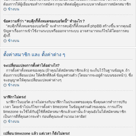
ต้องการให้ผู้เยี่ยมชมทำการสมัคร กรุณาติดต่อผู็ดูแลระบบหากต้องการสมัครสมาชิก
ข้างบน
ข้อความที่ว่า “ลบคุีกกี้ทั้งหมดของบอร์ดนี้” ทำอะไร ?
“ลบคุีกกี้ทั้งหมดของบอร์ดนี้” จะทำการลบคุ๊กกี๊ทั้งหมดที่ phpBB สร้างขึ้น หากคุณมี
ปัญหาเรื่องการเข้าใช้งานระบบหรือออกจากระบบ อาจสามารถแก้ไขได้โดยการลบ
คุ๊กกี้
ข้างบน
ตั้งค่าสมาชิก และ ตั้งค่าต่าง ๆ
จะเปลี่ยนแปลงการตั้งค่าได้อย่างไร?
การตั้งค่าทั้งหมดของคุณ (ถ้าคุณได้สมัครสมาชิกแล้ว) จะเก็บไว้ในฐานข้อมูล. ถ้า
ต้องการเปลี่ยนแปลง ให้คลิกที่ลิงค์ ข้อมูลส่วนตัว (โดยมากจะอยู่ด้านบนของหน้า). ซึ่ง
จะอนุญาตให้คุณเปลี่ยนแปลงค่าต่างๆ
ข้างบน
นาฬิกาไม่ตรง!
นาฬิกาในบอร์ด อาจไม่ตรงกับนาฬิกาในประเทศของคุณ ซึ่งคุณควรทำการปรับ
เวลา โดยเข้าไปแก้ไขการตั้งค่า timezone ในข้อมูลส่วนตัวของคุณ. การแก้ไข
timezone จะใช้ได้กับผู้ใช้ที่สมัครสมาชิกแล้วเท่านั้น ถ้าคุณยังไม่ได้สมัครสมาชิก
เป็นการดีที่คุณควรจะทำ ก่อนที่คุณจะคำนวณเวลาผิด!
ข้างบน
เปลี่ยน timezone แล้ว แต่เวลา ก็ยังไม่ตรง!