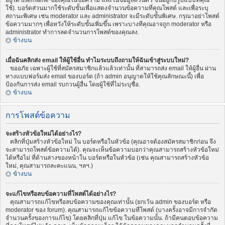
อยู่ใต้ username ของคุณในข้อความ และในข้อมูลส่วนตัว ขึ้นอยู่กับรูปแบบที่คุณ
ใช้). บอร์ดส่วนมากใช้ระดับขั้นเพื่อแสดงจำนวนข้อความที่คุณโพสต์ และเพื่อระบุ
สถานะพิเศษ เช่น moderator และ administrator จะมีระดับขั้นพิเศษ. กรุณาอย่าโพสต์
ข้อความมากๆ เพื่อหวังให้ระดับขั้นเพิ่มขึ้น เพราะบางทีคุณอาจถูก moderator หรือ
administrator ทำการลดจำนวนการโพสต์ของคุณลง.
ข้างบน
เมื่อฉันคลิกส่ง email ให้ผู้ใช้อื่น ทำไมระบบถึงถามให้ฉันเข้าสู่ระบบใหม่?
ขออภัย เฉพาะผู้ใช้ที่สมัครสมาชิกแล้วแล้วเท่านั้น ที่สามารถส่ง email ให้ผู้อื่น ผ่าน
ทางแบบฟอร์มส่ง email ของบอร์ด (ถ้า admin อนุญาตให้ใช้คุณลักษณะนี้) เพื่อ
ป้องกันการส่ง email รบกวนผู้อื่น โดยผู้ใช้ที่ไม่ระบุชื่อ.
ข้างบน
การโพสต์ข้อความ
จะสร้างหัวข้อใหม่ได้อย่างไร?
คลิกที่ปุ่มสร้างหัวข้อใหม่ ใน บอร์ดหรือในหัวข้อ (คุณอาจต้องสมัครสมาชิกก่อน จึง
จะสามารถโพสต์ข้อความได้). คุณจะเห็นข้อความบอกว่าคุณสามารถสร้างหัวข้อใหม่
ได้หรือไม่ ที่ด้านล่างของหน้าใน บอร์ดหรือในหัวข้อ (เช่น คุณสามารถสร้างหัวข้อ
ใหม่, คุณสามารถละคะแนน, ฯลฯ.)
ข้างบน
จะแก้ไขหรือลบข้อความที่โพสต์ได้อย่างไร?
คุณสามารถแก้ไขหรือลบข้อความของคุณเท่านั้น (ยกเว้น admin ของบอร์ด หรือ
moderator ของ forum). คุณสามารถแก้ไขข้อความที่โพสต์ (บางครั้งอาจมีการจำกัด
จำนวนครั้งของการแก้ไข) โดยคลิกที่ปุ่ม แก้ไข ในข้อความนั้น. ถ้ามีคนตอบข้อความ