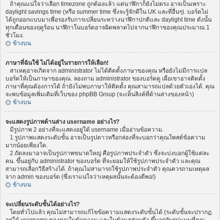
ถ้าคุณแน่ใจว่าเลือก timezone ถูกต้องแล้ว แต่นาฬิกาก็ยังไม่ตรง อาจเป็นเพราะ
daylight savings time (หรือ summer time ซึ่งจะรู้จักดีใน UK และที่อื่นๆ). บอร์ดไม่
ได้ถูกออกแบบมาเพื่อรองรับการเปลี่ยนระหว่างนาฬิกาปกติและ daylight time ดังนั้น
ทุกเดือนของฤดูร้อน นาฬิกาในบอร์ดอาจผิดพลาดไปจากนาฬิกาของคุณประมาณ 1
ชั่วโมง.
ข้างบน
ภาษาที่ฉันใช้ ไม่ได้อยู่ในรายการให้เลือก!
สาเหตุอาจเกิดจาก administrator ไม่ได้ติดตั้งภาษาของคุณ หรือยังไม่มีการแปล
บอร์ดให้เป็นภาษาของคุณ. ลองถาม administrator ของบอร์ดดู เผื่อเขาอาจติดตั้ง
ภาษาที่คุณต้องการได้ ถ้ายังไม่พบภาษาให้ติดตั้ง คุณสามารถแปลด้วยตัวเองได้. คุณ
จะพบข้อมูลเพิ่มเติมที่เว็บของ phpBB Group (จะเห็นลิงค์ที่ด้านล่างของหน้า)
ข้างบน
จะแสดงรูปภาพด้านล่าง username อย่างไร?
มีรูปภาพ 2 อย่างที่จะแสดงอยู่ใต้ username เมื่ออ่านข้อความ.
1.รูปภาพแสดงระดับขั้น อาจเป็นรูปดาวหรือกล่องที่จะบอกว่าคุณโพสต์ข้อความ
มากน้อยเพียงใด.
2.ถัดลงมาอาจเป็นรูปภาพขนาดใหญ่ คือรูปภาพประจำตัว ซึ่งจะบ่งบอกผู้ใช้แต่ละ
คน. ขึ้นอยู่กับ administrator ของบอร์ด ที่จะยอมให้ใช้รูปภาพประจำตัว และคุณ
สามารถเลือกวิธีสร้างได้. ถ้าคุณไม่สามารถใช้รูปภาพประจำตัว คุณควรถามเหตุผล
จาก admin ของบอร์ด (ซึ่งเราแน่ใจว่าเหตุผลนั้นจะต้องดีพอ!)
ข้างบน
จะเปลี่ยนระดับขั้นได้อย่างไร?
โดยทั่วไปแล้ว คุณไม่สามารถแก้ไขข้อความแสดงระดับขั้นได้ (ระดับขั้นจะปรากฏ