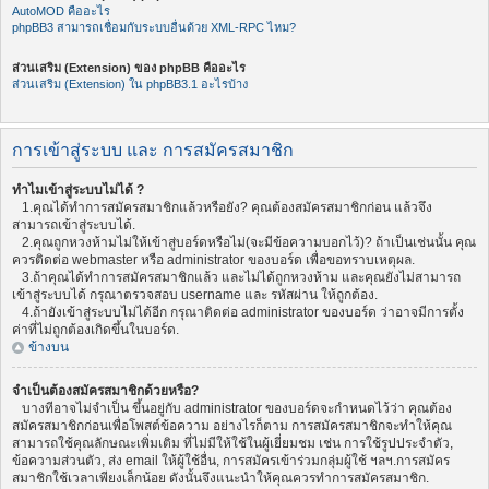
AutoMOD คืออะไร
phpBB3 สามารถเชื่อมกับระบบอื่นด้วย XML-RPC ไหม?
ส่วนเสริม (Extension) ของ phpBB คืออะไร
ส่วนเสริม (Extension) ใน phpBB3.1 อะไรบ้าง
การเข้าสู่ระบบ และ การสมัครสมาชิก
ทำไมเข้าสู่ระบบไม่ได้ ?
1.คุณได้ทำการสมัครสมาชิกแล้วหรือยัง? คุณต้องสมัครสมาชิกก่อน แล้วจึง
สามารถเข้าสู่ระบบได้.
2.คุณถูกหวงห้ามไม่ให้เข้าสู่บอร์ดหรือไม่(จะมีข้อความบอกไว้)? ถ้าเป็นเช่นนั้น คุณ
ควรติดต่อ webmaster หรือ administrator ของบอร์ด เพื่อขอทราบเหตุผล.
3.ถ้าคุณได้ทำการสมัครสมาชิกแล้ว และไม่ได้ถูกหวงห้าม และคุณยังไม่สามารถ
เข้าสู่ระบบได้ กรุณาตรวจสอบ username และ รหัสผ่าน ให้ถูกต้อง.
4.ถ้ายังเข้าสู่ระบบไม่ได้อีก กรุณาติดต่อ administrator ของบอร์ด ว่าอาจมีการตั้ง
ค่าที่ไม่ถูกต้องเกิดขึ้นในบอร์ด.
ข้างบน
จำเป็นต้องสมัครสมาชิกด้วยหรือ?
บางทีอาจไม่จำเป็น ขึ้นอยู่กับ administrator ของบอร์ดจะกำหนดไว้ว่า คุณต้อง
สมัครสมาชิกก่อนเพื่อโพสต์ข้อความ อย่างไรก็ตาม การสมัครสมาชิกจะทำให้คุณ
สามารถใช้คุณลักษณะเพิ่มเติม ที่ไม่มีให้ใช้ในผู้เยี่ยมชม เช่น การใช้รูปประจำตัว,
ข้อความส่วนตัว, ส่ง email ให้ผู้ใช้อื่น, การสมัครเข้าร่วมกลุ่มผู้ใช้ ฯลฯ.การสมัคร
สมาชิกใช้เวลาเพียงเล็กน้อย ดังนั้นจึงแนะนำให้คุณควรทำการสมัครสมาชิก.