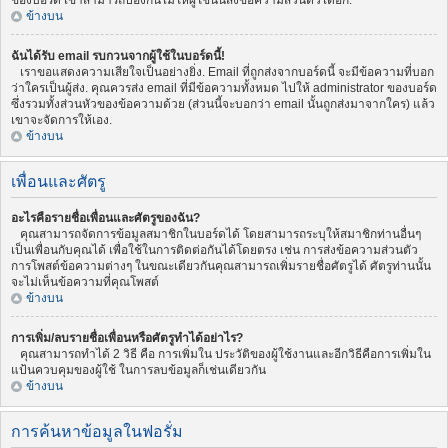
ของบอร์ด เขาสามารถป้องกันไม่ให้ผู้ใช้นั้นส่งข้อความส่วนตัวได้อีก.
ข้างบน
ฉันได้รับ email รบกวนจากผู้ใช้ในบอร์ดนี้!
เราขอแสดงความเสียใจเป็นอย่างยิ่ง. Email ที่ถูกส่งจากบอร์ดนี้ จะมีข้อความที่บอก
ว่าใครเป็นผู้ส่ง. คุณควรส่ง email ที่มีข้อความทั้งหมด ไปให้ administrator ของบอร์ด
ซึ่งรวมทั้งส่วนหัวของข้อความด้วย (ส่วนนี้จะบอกว่า email นั้นถูกส่งมาจากใคร) แล้ว
เขาจะจัดการให้เอง.
ข้างบน
เพื่อนและศัตรู
อะไรคือรายชื่อเพื่อนและศัตรูของฉัน?
คุณสามารถจัดการข้อมูลสมาชิกในบอร์ดได้ โดยสามารถระบุให้สมาชิกท่านอื่นๆ
เป็นเพื่อนกับคุณได้ เพื่อใช้ในการติดต่อกันได้โดยตรง เช่น การส่งข้อความส่วนตัว
การโพสต์ข้อความต่างๆ ในขณะเดียวกันคุณสามารถเพิ่มรายชื่อศัตรูได้ ศัตรูท่านนั้น
จะไม่เห็นข้อความที่คุณโพสต์
ข้างบน
การเพิ่ม/ลบรายชื่อเพื่อนหรือศัตรูทำได้อย่าไร?
คุณสามารถทำได้ 2 วิธี คือ การเพิ่มใน ประวัติของผู้ใช้งานและอีกวิธีคือการเพิ่มใน
แป้นควบคุมของผู้ใช้ ในการลบข้อมูลก็เช่นเดียวกัน
ข้างบน
การค้นหาข้อมูลในฟอรั่ม