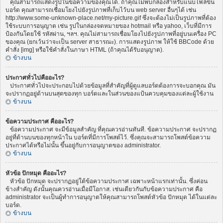
คุณสามารถแสดงรูปในข้อความของคุณได้. ถ้าคุณไม่พบกล่องสำหรับแนบไฟล์ขึ้น
บอร์ด คุณสามารถเชื่อมโยงไปยังรูปภาพที่เก็บไว้บน web server อื่นๆได้ เช่น
http://www.some-unknown-place.net/my-picture.gif ซึ่งจะต้องไม่เป็นรูปภาพที่ต้อง
ใช้ระบบการอนุญาต เช่น รูปในกล่องจดหมายของ hotmail หรือ yahoo, เว็บที่มีการ
ป้องกันโดยใช้ รหัสผ่าน, ฯลฯ. คุณไม่สามารถเชื่อมโยงไปยังรูปภาพที่อยู่บนเครื่อง PC
ของคุณ (ยกเว้นว่าจะเป็น server สาธารณะ). การแสดงรูปภาพ ให้ใช้ BBCode ด้วย
คำสั่ง [img] หรือใช้คำสั่งในภาษา HTML (ถ้าคุณได้รับอนุญาต).
ข้างบน
ประกาศทั่วไปคืออะไร?
ประกาศทั่วไปจะประกอบไปด้วยข้อมูลที่สำคัญที่ผู้ดูแลบอร์ดต้องการจะบอกคุณ มัน
จะปรากฏอยู่ด้านบนสุดของทุก บอร์ดและในส่วนของแป้นควบคุมของแต่ละผู้ใช้งาน
ข้างบน
ข้อความประกาศ คืออะไร?
ข้อความประกาศ จะมีข้อมูลสำคัญ ที่คุณควรอ่านทันที. ข้อความประกาศ จะปรากฏ
อยู่ที่ด้านบนของทุกหน้าใน บอร์ดที่มีการโพสต์ไว้. ซึ่งคุณจะสามารถโพสต์ข้อความ
ประกาศได้หรือไม่นั้น ขึ้นอยู่กับการอนุญาตของ administrator.
ข้างบน
หัวข้อ ปักหมุด คืออะไร?
หัวข้อ ปักหมุด จะปรากฏอยู่ใต้ข้อความประกาศ เฉพาะหน้าแรกเท่านั้น. ซึ่งค่อน
ข้างสำคัญ ดังนั้นคุณควรอ่านเมื่อมีโอกาส. เช่นเดียวกันกับข้อความประกาศ คือ
administrator จะเป็นผู้ทำการอนุญาตให้คุณสามารถโพสต์หัวข้อ ปักหมุด ได้ในแต่ละ
บอร์ด.
ข้างบน