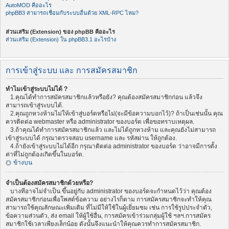
AutoMOD คืออะไร
phpBB3 สามารถเชื่อมกับระบบอื่นด้วย XML-RPC ไหม?
ส่วนเสริม (Extension) ของ phpBB คืออะไร
ส่วนเสริม (Extension) ใน phpBB3.1 อะไรบ้าง
การเข้าสู่ระบบ และ การสมัครสมาชิก
ทำไมเข้าสู่ระบบไม่ได้ ?
1.คุณได้ทำการสมัครสมาชิกแล้วหรือยัง? คุณต้องสมัครสมาชิกก่อน แล้วจึง
สามารถเข้าสู่ระบบได้.
2.คุณถูกหวงห้ามไม่ให้เข้าสู่บอร์ดหรือไม่(จะมีข้อความบอกไว้)? ถ้าเป็นเช่นนั้น คุณ
ควรติดต่อ webmaster หรือ administrator ของบอร์ด เพื่อขอทราบเหตุผล.
3.ถ้าคุณได้ทำการสมัครสมาชิกแล้ว และไม่ได้ถูกหวงห้าม และคุณยังไม่สามารถ
เข้าสู่ระบบได้ กรุณาตรวจสอบ username และ รหัสผ่าน ให้ถูกต้อง.
4.ถ้ายังเข้าสู่ระบบไม่ได้อีก กรุณาติดต่อ administrator ของบอร์ด ว่าอาจมีการตั้ง
ค่าที่ไม่ถูกต้องเกิดขึ้นในบอร์ด.
ข้างบน
จำเป็นต้องสมัครสมาชิกด้วยหรือ?
บางทีอาจไม่จำเป็น ขึ้นอยู่กับ administrator ของบอร์ดจะกำหนดไว้ว่า คุณต้อง
สมัครสมาชิกก่อนเพื่อโพสต์ข้อความ อย่างไรก็ตาม การสมัครสมาชิกจะทำให้คุณ
สามารถใช้คุณลักษณะเพิ่มเติม ที่ไม่มีให้ใช้ในผู้เยี่ยมชม เช่น การใช้รูปประจำตัว,
ข้อความส่วนตัว, ส่ง email ให้ผู้ใช้อื่น, การสมัครเข้าร่วมกลุ่มผู้ใช้ ฯลฯ.การสมัคร
สมาชิกใช้เวลาเพียงเล็กน้อย ดังนั้นจึงแนะนำให้คุณควรทำการสมัครสมาชิก.