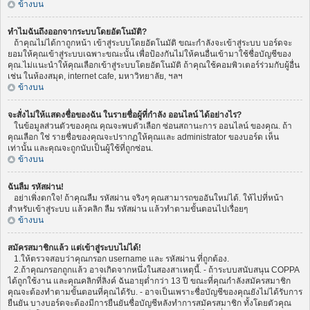
ข้างบน
ทำไมฉันถึงออกจากระบบโดยอัตโนมัติ?
ถ้าคุณไม่ได้กาถูกหน้า เข้าสู่ระบบโดยอัตโนมัติ ขณะกำลังจะเข้าสู่ระบบ บอร์ดจะ
ยอมให้คุณเข้าสู่ระบบเฉพาะขณะนั้น เพื่อป้องกันไม่ให้คนอื่นเข้ามาใช้ชื่อบัญชีของ
คุณ.ไม่แนะนำให้คุณเลือกเข้าสู่ระบบโดยอัตโนมัติ ถ้าคุณใช้คอมพิวเตอร์ร่วมกับผู้อื่น
เช่น ในห้องสมุด, internet cafe, มหาวิทยาลัย, ฯลฯ
ข้างบน
จะสั่งไม่ให้แสดงชื่อของฉัน ในรายชื่อผู้ที่กำลัง ออนไลน์ ได้อย่างไร?
ในข้อมูลส่วนตัวของคุณ คุณจะพบตัวเลือก ซ่อนสถานะการ ออนไลน์ ของคุณ. ถ้า
คุณเลือก ใช่ รายชื่อของคุณจะปรากฏให้คุณและ administrator ของบอร์ด เห็น
เท่านั้น และคุณจะถูกนับเป็นผู้ใช้ที่ถูกซ่อน.
ข้างบน
ฉันลืม รหัสผ่าน!
อย่าเพิ่งตกใจ! ถ้าคุณลืม รหัสผ่าน จริงๆ คุณสามารถขออันใหม่ได้. ให้ไปที่หน้า
สำหรับเข้าสู่ระบบ แล้วคลิก ลืม รหัสผ่าน แล้วทำตามขั้นตอนไปเรื่อยๆ
ข้างบน
สมัครสมาชิกแล้ว แต่เข้าสู่ระบบไม่ได้!
1.ให้ตรวจสอบว่าคุณกรอก username และ รหัสผ่าน ที่ถูกต้อง.
2.ถ้าคุณกรอกถูกแล้ว อาจเกิดจากหนึ่งในสองสาเหตุนี้. - ถ้าระบบสนับสนุน COPPA
ได้ถูกใช้งาน และคุณคลิกที่ลิงค์ ฉันอายุต่ำกว่า 13 ปี ขณะที่คุณกำลังสมัครสมาชิก
คุณจะต้องทำตามขั้นตอนที่คุณได้รับ. - อาจเป็นเพราะชื่อบัญชีของคุณยังไม่ได้รับการ
ยืนยัน บางบอร์ดจะต้องมีการยืนยันชื่อบัญชีหลังทำการสมัครสมาชิก ทั้งโดยตัวคุณ