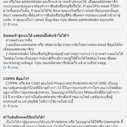
เอง หรือโดย administrator คุณจึงจะสามารถเข้าสู่ระบบได้. เมื่อคุณสมัครสมาชิก
ระบบจะบอกคุณเองว่าต้องทำการยืนยันชื่อบัญชีหรือไม่. ถ้าคุณได้รับ email ก็ให้ทำ
ตามขั้นตอนในนั้น, ถ้าคุณไม่ได้รับ อีเมล คุณแน่ใจหรือว่า email ที่คุณกรอกนั้นถูก
ต้อง? เหตุผลเดียวที่ต้องทำการยืนยันชื่อบัญชีคือ เพื่อลดการปลอมแปลงตัวเข้ามาสู่
บอร์ด. ถ้าคุณแน่ใจว่า email นั้นถูกต้อง กรุณาติดต่อ administrator ของบอร์ด.
ข้างบน
ฉันเคยเข้าสู่ระบบได้ แต่ตอนนี้กลับเข้าไม่ได้?!
สาเหตุส่วนมากคือ
1.คุณป้อน username หรือ รหัสผ่าน ผิด (กรุณากลับไปตรวจสอบ email ที่คุณได้รับ
เมื่อคุณสมัครสมาชิก)
2.Administrator ได้ลบชื่อบัญชีของคุณด้วยสาเหตุบางประการ อาจเพราะคุณไม่ได้
โพสต์อะไรเลย เป็นเหตุการณ์ปกติที่จะมีการลบผู้ใช้ที่ไม่ได้โพสต์อะไรเลย เพื่อลด
ขนาดของฐานข้อมูล. กรุณาลองสมัครสมาชิกอีกครั้ง แล้วถามถึงสาเหตุดู.
ข้างบน
COPPA คืออะไร?
COPPA, หรือ the Child ออนไลน์ Privacy and Protection Act of 1998, เป็นกฏ
หมายคุ้มครองผู้บริโภคที่มีอายุต่ำกว่า 13 ปีในการจะกระทำการใดๆ บนเวบไซต์ต้อง
อยู่ภายใต้การดูแลของผู้ปกครอง, โดยอนุญาตให้เก็บประวัติของเด็กที่มีอายุต่ำกว่า
13 ปี หากมีความจำเป็นต้องสมัครสมาชิกเพื่อเข้าชมเวบไซต์ แต่ต้องระบุชื่อผู้
ปกครองด้วย แต่ phpBB ไม่มีการใช้งานในส่วนนี้
ข้างบน
ทำไมฉันถึงลงทะเีบียนไม่ได้?
เป็นไปได้ว่าผู้ดูแลระบบได้แบน IP Address หรือ ไม่อนุญาตให้ใช้ชื่อ Username นี้
ในการสมัคร เจ้าของเวบไซต์อาจจะไม่เปิดในส่วนของการสมัครสมาชิก เพราะไม่