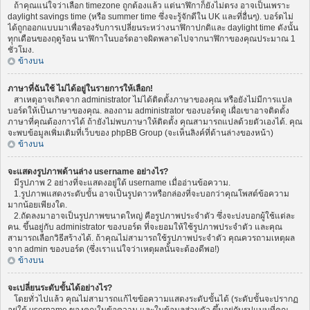
ถ้าคุณแน่ใจว่าเลือก timezone ถูกต้องแล้ว แต่นาฬิกาก็ยังไม่ตรง อาจเป็นเพราะ
daylight savings time (หรือ summer time ซึ่งจะรู้จักดีใน UK และที่อื่นๆ). บอร์ดไม่
ได้ถูกออกแบบมาเพื่อรองรับการเปลี่ยนระหว่างนาฬิกาปกติและ daylight time ดังนั้น
ทุกเดือนของฤดูร้อน นาฬิกาในบอร์ดอาจผิดพลาดไปจากนาฬิกาของคุณประมาณ 1
ชั่วโมง.
ข้างบน
ภาษาที่ฉันใช้ ไม่ได้อยู่ในรายการให้เลือก!
สาเหตุอาจเกิดจาก administrator ไม่ได้ติดตั้งภาษาของคุณ หรือยังไม่มีการแปล
บอร์ดให้เป็นภาษาของคุณ. ลองถาม administrator ของบอร์ดดู เผื่อเขาอาจติดตั้ง
ภาษาที่คุณต้องการได้ ถ้ายังไม่พบภาษาให้ติดตั้ง คุณสามารถแปลด้วยตัวเองได้. คุณ
จะพบข้อมูลเพิ่มเติมที่เว็บของ phpBB Group (จะเห็นลิงค์ที่ด้านล่างของหน้า)
ข้างบน
จะแสดงรูปภาพด้านล่าง username อย่างไร?
มีรูปภาพ 2 อย่างที่จะแสดงอยู่ใต้ username เมื่ออ่านข้อความ.
1.รูปภาพแสดงระดับขั้น อาจเป็นรูปดาวหรือกล่องที่จะบอกว่าคุณโพสต์ข้อความ
มากน้อยเพียงใด.
2.ถัดลงมาอาจเป็นรูปภาพขนาดใหญ่ คือรูปภาพประจำตัว ซึ่งจะบ่งบอกผู้ใช้แต่ละ
คน. ขึ้นอยู่กับ administrator ของบอร์ด ที่จะยอมให้ใช้รูปภาพประจำตัว และคุณ
สามารถเลือกวิธีสร้างได้. ถ้าคุณไม่สามารถใช้รูปภาพประจำตัว คุณควรถามเหตุผล
จาก admin ของบอร์ด (ซึ่งเราแน่ใจว่าเหตุผลนั้นจะต้องดีพอ!)
ข้างบน
จะเปลี่ยนระดับขั้นได้อย่างไร?
โดยทั่วไปแล้ว คุณไม่สามารถแก้ไขข้อความแสดงระดับขั้นได้ (ระดับขั้นจะปรากฏ