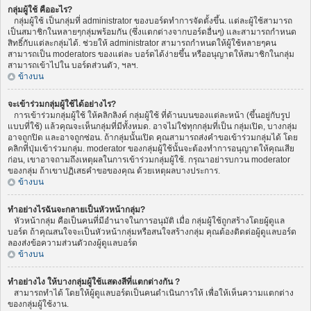
กลุ่มผู้ใช้ คืออะไร?
กลุ่มผู้ใช้ เป็นกลุ่มที่ administrator ของบอร์ดทำการจัดตั้งขึ้น. แต่ละผู้ใช้สามารถ
เป็นสมาชิกในหลายๆกลุ่มพร้อมกัน (ซึ่งแตกต่างจากบอร์ดอื่นๆ) และสามารถกำหนด
สิทธิ์กับแต่ละกลุ่มได้. ช่วยให้ administrator สามารถกำหนดให้ผู้ใช้หลายๆคน
สามารถเป็น moderators ของแต่ละ บอร์ดได้ง่ายขึ้น หรืออนุญาตให้สมาชิกในกลุ่ม
สามารถเข้าไปใน บอร์ดส่วนตัว, ฯลฯ.
ข้างบน
จะเข้าร่วมกลุ่มผู้ใช้ได้อย่างไร?
การเข้าร่วมกลุ่มผู้ใช้ ให้คลิกลิงค์ กลุ่มผู้ใช้ ที่ด้านบนของแต่ละหน้า (ขึ้นอยู่กับรูป
แบบที่ใช้) แล้วคุณจะเห็นกลุ่มที่มีทั้งหมด. อาจไม่ใช่ทุกกลุ่มที่เป็น กลุ่มเปิด, บางกลุ่ม
อาจถูกปิด และอาจถูกซ่อน. ถ้ากลุ่มนั้นเปิด คุณสามารถส่งคำขอเข้าร่วมกลุ่มได้ โดย
คลิกที่ปุ่มเข้าร่วมกลุ่ม. moderator ของกลุ่มผู้ใช้นั้นจะต้องทำการอนุญาตให้คุณเสีย
ก่อน, เขาอาจถามถึงเหตุผลในการเข้าร่วมกลุ่มผู้ใช้. กรุณาอย่ารบกวน moderator
ของกลุ่ม ถ้าเขาปฏิเสธคำขอของคุณ ด้วยเหตุผลบางประการ.
ข้างบน
ทำอย่างไรฉันจะกลายเป็นหัวหน้ากลุ่ม?
หัวหน้ากลุ่ม คือเป็นคนที่มีอำนาจในการอนุมัติ เมื่อ กลุ่มผู้ใช้ถูกสร้างโดยผู้ดูแล
บอร์ด ถ้าคุณสนใจจะเป็นหัวหน้ากลุ่มหรือสนใจสร้างกลุ่ม คุณต้องติดต่อผู้ดูแลบอร์ด
ลองส่งข้อความส่วนตัวถงผู้ดูแลบอร์ด
ข้างบน
ทำอย่างไง ให้บางกลุ่มผู้ใช้แสดงสีที่แตกต่างกัน ?
สามารถทำได้ โดยให้ผู้ดูแลบอร์ดเป็นคนดำเนินการให้ เพื่อให้เห็นความแตกต่าง
ของกลุ่มผู้ใช้งาน.