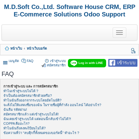
M.D.Soft Co.,Ltd. Software House CRM, ERP
E-Commerce Solutions Odoo Support
T
o
g
g
หน้าเว็บ
หน้าเว็บบอร์ด
l
นห
e
า
n
เมนูลัด
FAQ
เข้าสู่ระบบ
เข้าระบบ
Log in with LINE
a
สมัครสมาชิก
v
FAQ
i
g
a
การเข้าสู่ระบบ และ การสมัครสมาชิก
t
ทำไมเข้าสู่ระบบไม่ได้ ?
i
จำเป็นต้องสมัครสมาชิกด้วยหรือ?
o
ทำไมฉันถึงออกจากระบบโดยอัตโนมัติ?
n
จะสั่งไม่ให้แสดงชื่อของฉัน ในรายชื่อผู้ที่กำลัง ออนไลน์ ได้อย่างไร?
ฉันลืม รหัสผ่าน!
สมัครสมาชิกแล้ว แต่เข้าสู่ระบบไม่ได้!
ฉันเคยเข้าสู่ระบบได้ แต่ตอนนี้กลับเข้าไม่ได้?!
COPPA คืออะไร?
ทำไมฉันถึงลงทะเีบียนไม่ได้?
ข้อความที่ว่า “ลบคุีกกี้ทั้งหมดของบอร์ดนี้” ทำอะไร ?