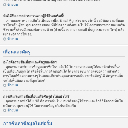
ของบอร์ด เขาสามารถป้องกันไม่ให้ผู้ใช้นั้นส่งข้อความส่วนตัวได้อีก.
ข้างบน
ฉันได้รับ email รบกวนจากผู้ใช้ในบอร์ดนี้!
เราขอแสดงความเสียใจเป็นอย่างยิ่ง. Email ที่ถูกส่งจากบอร์ดนี้ จะมีข้อความที่บอก
ว่าใครเป็นผู้ส่ง. คุณควรส่ง email ที่มีข้อความทั้งหมด ไปให้ administrator ของบอร์ด
ซึ่งรวมทั้งส่วนหัวของข้อความด้วย (ส่วนนี้จะบอกว่า email นั้นถูกส่งมาจากใคร) แล้ว
เขาจะจัดการให้เอง.
ข้างบน
เพื่อนและศัตรู
อะไรคือรายชื่อเพื่อนและศัตรูของฉัน?
คุณสามารถจัดการข้อมูลสมาชิกในบอร์ดได้ โดยสามารถระบุให้สมาชิกท่านอื่นๆ
เป็นเพื่อนกับคุณได้ เพื่อใช้ในการติดต่อกันได้โดยตรง เช่น การส่งข้อความส่วนตัว
การโพสต์ข้อความต่างๆ ในขณะเดียวกันคุณสามารถเพิ่มรายชื่อศัตรูได้ ศัตรูท่านนั้น
จะไม่เห็นข้อความที่คุณโพสต์
ข้างบน
การเพิ่ม/ลบรายชื่อเพื่อนหรือศัตรูทำได้อย่าไร?
คุณสามารถทำได้ 2 วิธี คือ การเพิ่มใน ประวัติของผู้ใช้งานและอีกวิธีคือการเพิ่มใน
แป้นควบคุมของผู้ใช้ ในการลบข้อมูลก็เช่นเดียวกัน
ข้างบน
การค้นหาข้อมูลในฟอรั่ม