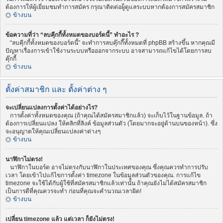
ต้องการให้ผู้เยี่ยมชมทำการสมัคร กรุณาติดต่อผู็ดูแลระบบหากต้องการสมัครสมาชิก
ข้างบน
ข้อความที่ว่า “ลบคุีกกี้ทั้งหมดของบอร์ดนี้” ทำอะไร ?
“ลบคุีกกี้ทั้งหมดของบอร์ดนี้” จะทำการลบคุ๊กกี๊ทั้งหมดที่ phpBB สร้างขึ้น หากคุณมี
ปัญหาเรื่องการเข้าใช้งานระบบหรือออกจากระบบ อาจสามารถแก้ไขได้โดยการลบ
คุ๊กกี้
ข้างบน
ตั้งค่าสมาชิก และ ตั้งค่าต่าง ๆ
จะเปลี่ยนแปลงการตั้งค่าได้อย่างไร?
การตั้งค่าทั้งหมดของคุณ (ถ้าคุณได้สมัครสมาชิกแล้ว) จะเก็บไว้ในฐานข้อมูล. ถ้า
ต้องการเปลี่ยนแปลง ให้คลิกที่ลิงค์ ข้อมูลส่วนตัว (โดยมากจะอยู่ด้านบนของหน้า). ซึ่ง
จะอนุญาตให้คุณเปลี่ยนแปลงค่าต่างๆ
ข้างบน
นาฬิกาไม่ตรง!
นาฬิกาในบอร์ด อาจไม่ตรงกับนาฬิกาในประเทศของคุณ ซึ่งคุณควรทำการปรับ
เวลา โดยเข้าไปแก้ไขการตั้งค่า timezone ในข้อมูลส่วนตัวของคุณ. การแก้ไข
timezone จะใช้ได้กับผู้ใช้ที่สมัครสมาชิกแล้วเท่านั้น ถ้าคุณยังไม่ได้สมัครสมาชิก
เป็นการดีที่คุณควรจะทำ ก่อนที่คุณจะคำนวณเวลาผิด!
ข้างบน
เปลี่ยน timezone แล้ว แต่เวลา ก็ยังไม่ตรง!