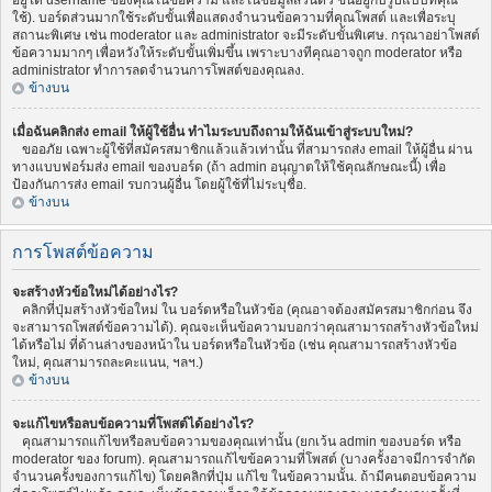
อยู่ใต้ username ของคุณในข้อความ และในข้อมูลส่วนตัว ขึ้นอยู่กับรูปแบบที่คุณ
ใช้). บอร์ดส่วนมากใช้ระดับขั้นเพื่อแสดงจำนวนข้อความที่คุณโพสต์ และเพื่อระบุ
สถานะพิเศษ เช่น moderator และ administrator จะมีระดับขั้นพิเศษ. กรุณาอย่าโพสต์
ข้อความมากๆ เพื่อหวังให้ระดับขั้นเพิ่มขึ้น เพราะบางทีคุณอาจถูก moderator หรือ
administrator ทำการลดจำนวนการโพสต์ของคุณลง.
ข้างบน
เมื่อฉันคลิกส่ง email ให้ผู้ใช้อื่น ทำไมระบบถึงถามให้ฉันเข้าสู่ระบบใหม่?
ขออภัย เฉพาะผู้ใช้ที่สมัครสมาชิกแล้วแล้วเท่านั้น ที่สามารถส่ง email ให้ผู้อื่น ผ่าน
ทางแบบฟอร์มส่ง email ของบอร์ด (ถ้า admin อนุญาตให้ใช้คุณลักษณะนี้) เพื่อ
ป้องกันการส่ง email รบกวนผู้อื่น โดยผู้ใช้ที่ไม่ระบุชื่อ.
ข้างบน
การโพสต์ข้อความ
จะสร้างหัวข้อใหม่ได้อย่างไร?
คลิกที่ปุ่มสร้างหัวข้อใหม่ ใน บอร์ดหรือในหัวข้อ (คุณอาจต้องสมัครสมาชิกก่อน จึง
จะสามารถโพสต์ข้อความได้). คุณจะเห็นข้อความบอกว่าคุณสามารถสร้างหัวข้อใหม่
ได้หรือไม่ ที่ด้านล่างของหน้าใน บอร์ดหรือในหัวข้อ (เช่น คุณสามารถสร้างหัวข้อ
ใหม่, คุณสามารถละคะแนน, ฯลฯ.)
ข้างบน
จะแก้ไขหรือลบข้อความที่โพสต์ได้อย่างไร?
คุณสามารถแก้ไขหรือลบข้อความของคุณเท่านั้น (ยกเว้น admin ของบอร์ด หรือ
moderator ของ forum). คุณสามารถแก้ไขข้อความที่โพสต์ (บางครั้งอาจมีการจำกัด
จำนวนครั้งของการแก้ไข) โดยคลิกที่ปุ่ม แก้ไข ในข้อความนั้น. ถ้ามีคนตอบข้อความ