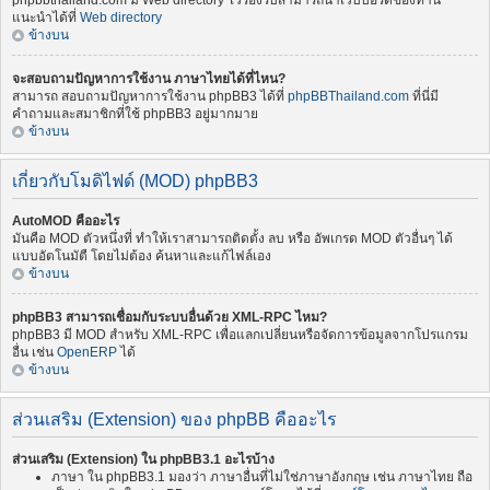
phpbbthailand.com มี Web directory ไว้รองรับสามารถนำเว็บบอร์ดของท่าน
แนะนำได้ที่
Web directory
ข้างบน
จะสอบถามปัญหาการใช้งาน ภาษาไทยได้ที่ไหน?
สามารถ สอบถามปัญหาการใช้งาน phpBB3 ได้ที่
phpBBThailand.com
ที่นี่มี
คำถามและสมาชิกที่ใช้ phpBB3 อยู่มากมาย
ข้างบน
เกี่ยวกับโมดิไฟด์ (MOD) phpBB3
AutoMOD คืออะไร
มันคือ MOD ตัวหนึ่งที่ ทำให้เราสามารถติดตั้ง ลบ หรือ อัพเกรด MOD ตัวอื่นๆ ได้
แบบอัตโนมัตื โดยไม่ต้อง ค้นหาและแก้ไฟล์เอง
ข้างบน
phpBB3 สามารถเชื่อมกับระบบอื่นด้วย XML-RPC ไหม?
phpBB3 มี MOD สำหรับ XML-RPC เพื่อแลกเปลี่ยนหรือจัดการข้อมูลจากโปรแกรม
อื่น เช่น
OpenERP
ได้
ข้างบน
ส่วนเสริม (Extension) ของ phpBB คืออะไร
ส่วนเสริม (Extension) ใน phpBB3.1 อะไรบ้าง
ภาษา ใน phpBB3.1 มองว่า ภาษาอื่นที่ไม่ใช่ภาษาอังกฤษ เช่น ภาษาไทย ถือ