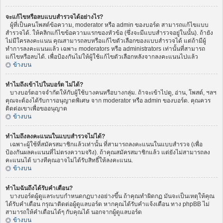
จะแก้ไขหรือลบแบบสำรวจได้อย่างไร?
ผู้ที่เป็นคนโพสต์ข้อความ, moderator หรือ admin ของบอร์ด สามารถแก้ไขแบบ
สำรวจได้. ให้คลิกแก้ไขข้อความแรกของหัวข้อ (ซึ่งจะมีแบบสำรวจอยู่ในนั้น). ถ้ายัง
ไม่มีใครลงคะแนน คุณสามารถลบหรือแก้ไขตัวเลือกของแบบสำรวจได้ แต่ถ้ามีผู้
ทำการลงคะแนนแล้ว เฉพาะ moderators หรือ administrators เท่านั้นที่สามารถ
แก้ไขหรือลบได้. เพื่อป้องกันไม่ให้ผู้ใช้แก้ไขตัวเลือกหลังจากลงคะแนนไปแล้ว
ข้างบน
ทำไมถึงเข้าไปในบอร์ด ไม่ได้?
บางบอร์ดอาจจำกัดให้กับผู้ใช้บางคนหรือบางกลุ่ม. ถ้าจะเข้าไปดู, อ่าน, โพสต์, ฯลฯ
คุณจะต้องได้รับการอนุญาตพิเศษ จาก moderator หรือ admin ของบอร์ด. คุณควร
ติดต่อเขาเพื่อขออนุญาต
ข้างบน
ทำไมถึงลงคะแนนในแบบสำรวจไม่ได้?
เฉพาะผู้ใช้ที่สมัครสมาชิกแล้วเท่านั้น ที่สามารถลงคะแนนในแบบสำรวจ (เพื่อ
ป้องกันผลคะแนนที่ไม่ตรงความจริง). ถ้าคุณสมัครสมาชิกแล้ว แต่ยังไม่สามารถลง
คะแนนได้ บางทีคุณอาจไม่ได้รับสิทธิ์ให้ลงคะแนน.
ข้างบน
ทำไมฉันถึงได้รับคำเตือน?
บางบอร์ดผู้ดูแลระบบกำหนดกฏบางอย่างขึ้น ถ้าคุณทำผิดกฏ มันจะเป็นเหตุให้คุณ
ได้รับคำเตือน กรุณาติดต่อผู้ดูแลบอร์ด หากคุณได้รับคำแจ้งเตือน ทาง phpBB ไม่
สามารถให้คำเตือนได้ๆ กับคุณได้ นอกจากผู้ดูแลบอร์ด
ข้างบน