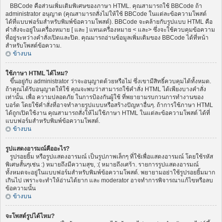
BBCode คือส่วนเพิ่มเติมพิเศษของภาษา HTML. คุณสามารถใช้ BBCode ถ้า
administrator อนุญาต (คุณสามารถสั่งไม่ให้ใช้ BBCode ในแต่ละข้อความโพสต์
ได้ที่แบบฟอร์มสำหรับพิมพ์ข้อความโพสต์). BBCode จะคล้ายกับรูปแบบ HTML คือ
คำสั่งจะอยู่ในเครื่องหมาย [ และ ] แทนเครื่องหมาย < และ> ซึ่งจะใช้ควบคุมข้อความ
ที่อยู่ระหว่างคำสั่งเปิดและปิด. คุณมารถอ่านข้อมูลเพิ่มเติมของ BBCode ได้ที่หน้า
สำหรับโพสต์ข้อความ.
ข้างบน
ใช้ภาษา HTML ได้ไหม?
ขึ้นอยู่กับ administrator ว่าจะอนุญาตด้วยหรือไม่ ซึ่งเขามีสิทธิ์ควบคุมได้ทั้งหมด.
ถ้าคุณได้รับอนุญาตให้ใช้ คุณจะพบว่าสามารถใช้คำสั่ง HTML ได้เพียงบางคำสั่ง
เท่านั้น. เพื่อ ความปลอดภัย ในการป้องกันผู้ใช้ ที่พยายามรบกวนการทำงานของ
บอร์ด โดยใช้คำสั่งที่อาจทำลายรูปแบบหรือสร้างปัญหาอื่นๆ. ถ้าการใช้ภาษา HTML
ได้ถูกเปิดใช้งาน คุณสามารถสั่งให้ไม่ใช้ภาษา HTML ในแต่ละข้อความโพสต์ ได้ที่
แบบฟอร์มสำหรับพิมพ์ข้อความโพสต์.
ข้างบน
รูปแสดงอารมณ์คืออะไร?
รูปรอยยิ้ม หรือรูปแสดงอารมณ์ เป็นรูปภาพเล็กๆ ที่ใช้เพื่อแสดงอารมณ์ โดยใช้รหัส
พิเศษสั้นๆเช่น :) หมายถึงมีความสุข, :( หมายถึงเศร้า. รายการรูปแสดงอารมณ์
ทั้งหมดจะอยู่ในแบบฟอร์มสำหรับพิมพ์ข้อความโพสต์. พยายามอย่าใช้รูปรอยยิ้มมาก
เกินไป เพราะจะทำให้อ่านได้ยาก และ moderator อาจทำการพิจารณาแก้ไขหรือลบ
ข้อความนั้น
ข้างบน
จะโพสต์รูปได้ไหม?