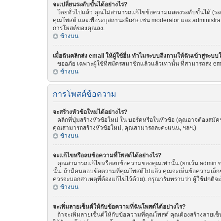
จะเปลี่ยนระดับขั้นได้อย่างไร?
โดยทั่วไปแล้ว คุณไม่สามารถแก้ไขข้อความแสดงระดับขั้นได้ (ระดับ
คุณโพสต์ และเพื่อระบุสถานะพิเศษ เช่น moderator และ administrat
การโพสต์ของคุณลง.
ข้างบน
เมื่อฉันคลิกส่ง email ให้ผู้ใช้อื่น ทำไมระบบถึงถามให้ฉันเข้าสู่ระบบ
ขออภัย เฉพาะผู้ใช้ที่สมัครสมาชิกแล้วแล้วเท่านั้น ที่สามารถส่ง emai
ข้างบน
การโพสต์ข้อความ
จะสร้างหัวข้อใหม่ได้อย่างไร?
คลิกที่ปุ่มสร้างหัวข้อใหม่ ใน บอร์ดหรือในหัวข้อ (คุณอาจต้องสม
คุณสามารถสร้างหัวข้อใหม่, คุณสามารถละคะแนน, ฯลฯ.)
ข้างบน
จะแก้ไขหรือลบข้อความที่โพสต์ได้อย่างไร?
คุณสามารถแก้ไขหรือลบข้อความของคุณเท่านั้น (ยกเว้น admin ของ
นั้น. ถ้ามีคนตอบข้อความที่คุณโพสต์ไปแล้ว คุณจะเห็นข้อความเล็กๆ
ควรจะบอกสาเหตุที่ต้องแก้ไขไว้ด้วย). กรุณารับทราบว่า ผู้ใช้ปกติจ
ข้างบน
จะเพิ่มลายเซ็นต์ให้กับข้อความที่ฉันโพสต์ได้อย่างไร?
ถ้าจะเพิ่มลายเซ็นต์ให้กับข้อความที่คุณโพสต์ คุณต้องสร้างลายเซ็น