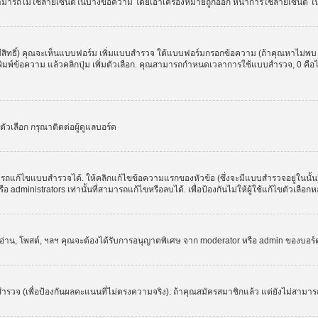
สามารถไม่ใช้ลายเซ็นต์ในบางข้อความ โดยเอาเครื่องหมายถูกออก หน้าการใช้ลายเซ็นต์ 
มีสิทธิ์) คุณจะเห็นแบบฟอร์ม เพิ่มแบบสำรวจ ใต้แบบฟอร์มกรอกข้อความ (ถ้าคุณหาไม่พบ
ให้พิมพ์ข้อความ แล้วคลิกปุ่ม เพิ่มตัวเลือก. คุณสามารถกำหนดเวลาการใช้แบบสำรวจ, 0 คื
วเลือก กรุณาติดต่อผู้ดูแลบอร์ด
รถแก้ไขแบบสำรวจได้. ให้คลิกแก้ไขข้อความแรกของหัวข้อ (ซึ่งจะมีแบบสำรวจอยู่ในนั้
administrators เท่านั้นที่สามารถแก้ไขหรือลบได้. เพื่อป้องกันไม่ให้ผู้ใช้แก้ไขตัวเลื
, อ่าน, โพสต์, ฯลฯ คุณจะต้องได้รับการอนุญาตพิเศษ จาก moderator หรือ admin ของบอร
ำรวจ (เพื่อป้องกันผลคะแนนที่ไม่ตรงความจริง). ถ้าคุณสมัครสมาชิกแล้ว แต่ยังไม่สามาร