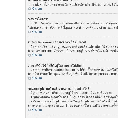
จะเปลี่ยนแปลงการตั้งค่าได้อย่างไร?
การตั้งค่าทั้งหมดของคุณ (ถ้าคุณได้สมัครสมาชิกแล้ว) จะเก็บไว้ในฐ
ข้างบน
นาฬิกาไม่ตรง!
นาฬิกาในบอร์ด อาจไม่ตรงกับนาฬิกาในประเทศของคุณ ซึ่งคุณควรทำกา
ได้สมัครสมาชิก เป็นการดีที่คุณควรจะทำ ก่อนที่คุณจะคำนวณเวลาผ
ข้างบน
เปลี่ยน timezone แล้ว แต่เวลา ก็ยังไม่ตรง!
ถ้าคุณแน่ใจว่าเลือก timezone ถูกต้องแล้ว แต่นาฬิกาก็ยังไม่ตรง อ
และ daylight time ดังนั้นทุกเดือนของฤดูร้อน นาฬิกาในบอร์ดอา
ข้างบน
ภาษาที่ฉันใช้ ไม่ได้อยู่ในรายการให้เลือก!
สาเหตุอาจเกิดจาก administrator ไม่ได้ติดตั้งภาษาของคุณ หรือยั
แปลด้วยตัวเองได้. คุณจะพบข้อมูลเพิ่มเติมที่เว็บของ phpBB Group (
ข้างบน
จะแสดงรูปภาพด้านล่าง username อย่างไร?
มีรูปภาพ 2 อย่างที่จะแสดงอยู่ใต้ username เมื่ออ่านข้อความ.
1.รูปภาพแสดงระดับขั้น อาจเป็นรูปดาวหรือกล่องที่จะบอกว่าคุณ
2.ถัดลงมาอาจเป็นรูปภาพขนาดใหญ่ คือรูปภาพประจำตัว ซึ่งจะบ่งบอก
คุณควรถามเหตุผลจาก admin ของบอร์ด (ซึ่งเราแน่ใจว่าเหตุผลนั้นจ
ข้างบน