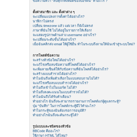
ข้อความที่ว่า “ลบคุีกกี้ทั้งหมดของบอร์ดนี้” ทำอะไร ?
ตั้งค่าสมาชิก และ ตั้งค่าต่าง ๆ
จะเปลี่ยนแปลงการตั้งค่าได้อย่างไร?
นาฬิกาไม่ตรง!
เปลี่ยน timezone แล้ว แต่เวลา ก็ยังไม่ตรง!
ภาษาที่ฉันใช้ ไม่ได้อยู่ในรายการให้เลือก!
จะแสดงรูปภาพด้านล่าง username อย่างไร?
จะเปลี่ยนระดับขั้นได้อย่างไร?
เมื่อฉันคลิกส่ง email ให้ผู้ใช้อื่น ทำไมระบบถึงถามให้ฉันเข้าสู่ระบบใหม่?
การโพสต์ข้อความ
จะสร้างหัวข้อใหม่ได้อย่างไร?
จะแก้ไขหรือลบข้อความที่โพสต์ได้อย่างไร?
จะเพิ่มลายเซ็นต์ให้กับข้อความที่ฉันโพสต์ได้อย่างไร?
จะสร้างแบบสำรวจได้อย่างไร?
ทำไมฉันถึงเพิ่มตัวเลือกในแบบสอบถามไม่ได้?
จะแก้ไขหรือลบแบบสำรวจได้อย่างไร?
ทำไมถึงเข้าไปในบอร์ด ไม่ได้?
ทำไมถึงลงคะแนนในแบบสำรวจไม่ได้?
ทำไมฉันถึงได้รับคำเตือน?
ทำอย่างไร ฉันถึงจะสามารถรายงานการโพสต์แก่ผู้ดูแลกระทู้?
ปุ่ม “บันทึก” ในการโพสต์กระทู้มีไว้ทำอะไร?
ทำไมกระทู้ของฉันต้องรอการอนุมัติ?
ทำอย่างไรฉันถึงจะดันกระทู้ได้?
รูปแบบและชนิดของหัวข้อ
BBCode คืออะไร?
ใช้ภาษา HTML ได้ไหม?