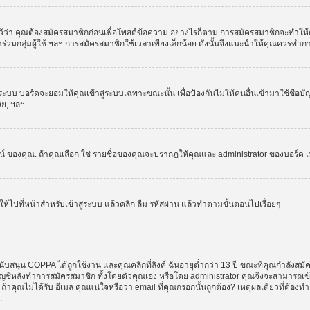
ว่า คุณต้องสมัครสมาชิกก่อนเพื่อโพสต์ข้อความ อย่างไรก็ตาม การสมัครสมาชิกจะทำให้คุณส
รเข้าร่วมกลุ่มผู้ใช้ ฯลฯ.การสมัครสมาชิกใช้เวลาเพียงเล็กน้อย ดังนั้นจึงแนะนำให้คุณควรทำ
ระบบ บอร์ดจะยอมให้คุณเข้าสู่ระบบเฉพาะขณะนั้น เพื่อป้องกันไม่ให้คนอื่นเข้ามาใช้ชื่อบ
ลัย, ฯลฯ
งคุณ. ถ้าคุณเลือก ใช่ รายชื่อของคุณจะปรากฏให้คุณและ administrator ของบอร์ด เห็นเท่
ให้ไปที่หน้าสำหรับเข้าสู่ระบบ แล้วคลิก ลืม รหัสผ่าน แล้วทำตามขั้นตอนไปเรื่อยๆ
ับสนุน COPPA ได้ถูกใช้งาน และคุณคลิกที่ลิงค์ ฉันอายุต่ำกว่า 13 ปี ขณะที่คุณกำลังสมั
อบัญชีหลังทำการสมัครสมาชิก ทั้งโดยตัวคุณเอง หรือโดย administrator คุณจึงจะสามารถเ
, ถ้าคุณไม่ได้รับ อีเมล คุณแน่ใจหรือว่า email ที่คุณกรอกนั้นถูกต้อง? เหตุผลเดียวที่ต้อง
.