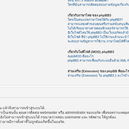
Why isn’t X feature available?
ใครที่ฉันสามารถติดต่อสอบถามข้อมูลเกี่ยวกับ
เกี่ยวกับภาษาไทย ของ phpBB3
ใครเป็นคนแปลภาษาไทยให้กับ phpBB3?
สามารถแสดงคำขอบคุณหรือร่วมสนับสนุนทีม
ไม่ได้เรียนมาทางสายคอมพิวเตอร์สามารถใช้
มีเว็บไซต์ไหนใช้ phpBB3 เป็นเว็บบอร์ดแล้วบ้
มีเว็บไซต์ ที่นำ phpBB3 ไปใช้งานแล้วแนะนำไ
จะสอบถามปัญหาการใช้งาน ภาษาไทยได้ที่ไ
เกี่ยวกับโมดิไฟด์ (MOD) phpBB3
AutoMOD คืออะไร
phpBB3 สามารถเชื่อมกับระบบอื่นด้วย XML
ส่วนเสริม (Extension) ของ phpBB คืออะไ
ส่วนเสริม (Extension) ใน phpBB3.1 อะไรบ้า
แล้วจึงสามารถเข้าสู่ระบบได้.
้าเป็นเช่นนั้น คุณควรติดต่อ webmaster หรือ administrator ของบอร์ด เพื่อขอทราบเหตุผล
ังไม่สามารถเข้าสู่ระบบได้ กรุณาตรวจสอบ username และ รหัสผ่าน ให้ถูกต้อง.
าอาจมีการตั้งค่าที่ไม่ถูกต้องเกิดขึ้นในบอร์ด.