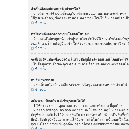
จำเป็นต้องสมัครสมาชิกด้วยหรือ?
บางทีอาจไม่จำเป็น ขึ้นอยู่กับ administrator ของบอร์ดจะกำหนดไว้
ใช้รูปประจำตัว, ข้อความส่วนตัว, ส่ง email ให้ผู้ใช้อื่น, การสมัค
ข้างบน
ทำไมฉันถึงออกจากระบบโดยอัตโนมัติ?
ถ้าคุณไม่ได้กาถูกหน้า เข้าสู่ระบบโดยอัตโนมัติ ขณะกำลังจะเข้าสู่
คอมพิวเตอร์ร่วมกับผู้อื่น เช่น ในห้องสมุด, internet cafe, มหาวิทยา
ข้างบน
จะสั่งไม่ให้แสดงชื่อของฉัน ในรายชื่อผู้ที่กำลัง ออนไลน์ ได้อย่างไร?
ในข้อมูลส่วนตัวของคุณ คุณจะพบตัวเลือก ซ่อนสถานะการ ออนไลน์ ขอ
ข้างบน
ฉันลืม รหัสผ่าน!
อย่าเพิ่งตกใจ! ถ้าคุณลืม รหัสผ่าน จริงๆ คุณสามารถขออันใหม่ได้. 
ข้างบน
สมัครสมาชิกแล้ว แต่เข้าสู่ระบบไม่ได้!
1.ให้ตรวจสอบว่าคุณกรอก username และ รหัสผ่าน ที่ถูกต้อง.
2.ถ้าคุณกรอกถูกแล้ว อาจเกิดจากหนึ่งในสองสาเหตุนี้. - ถ้าระบบสน
บัญชีของคุณยังไม่ได้รับการยืนยัน บางบอร์ดจะต้องมีการยืนยันชื่
ยืนยันชื่อบัญชีหรือไม่. ถ้าคุณได้รับ email ก็ให้ทำตามขั้นตอนในนั้น
คุณแน่ใจว่า email นั้นถูกต้อง กรุณาติดต่อ administrator ของบอร์ด
ข้างบน