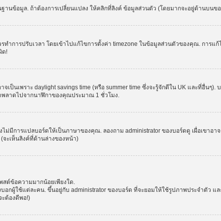
านข้อมูล. ถ้าต้องการเปลี่ยนแปลง ให้คลิกที่ลิงค์ ข้อมูลส่วนตัว (โดยมากจะอยู่ด้านบนข
รปรับเวลา โดยเข้าไปแก้ไขการตั้งค่า timezone ในข้อมูลส่วนตัวของคุณ. การแก้ไข time
ิด!
าจเป็นเพราะ daylight savings time (หรือ summer time ซึ่งจะรู้จักดีใน UK และที่อื่นๆ)
จผิดพลาดไปจากนาฬิกาของคุณประมาณ 1 ชั่วโมง.
งไม่มีการแปลบอร์ดให้เป็นภาษาของคุณ. ลองถาม administrator ของบอร์ดดู เผื่อเขาอาจต
จะเห็นลิงค์ที่ด้านล่างของหน้า)
โพสต์ข้อความมากน้อยเพียงใด.
ผู้ใช้แต่ละคน. ขึ้นอยู่กับ administrator ของบอร์ด ที่จะยอมให้ใช้รูปภาพประจำตัว แ
ะต้องดีพอ!)