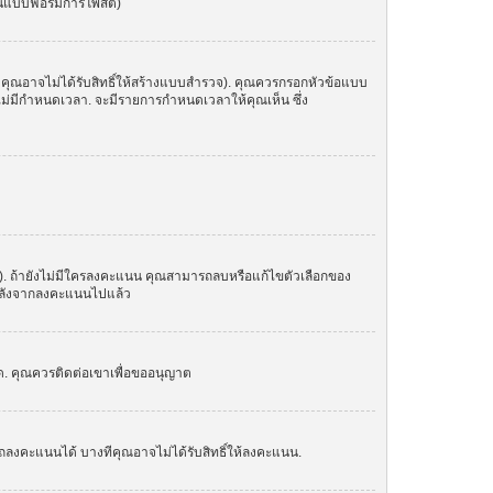
ในแบบฟอร์มการโพสต์)
 คุณอาจไม่ได้รับสิทธิ์ให้สร้างแบบสำรวจ). คุณควรกรอกหัวข้อแบบ
อไม่มีกำหนดเวลา. จะมีรายการกำหนดเวลาให้คุณเห็น ซึ่ง
น). ถ้ายังไม่มีใครลงคะแนน คุณสามารถลบหรือแก้ไขตัวเลือกของ
อกหลังจากลงคะแนนไปแล้ว
์ด. คุณควรติดต่อเขาเพื่อขออนุญาต
ถลงคะแนนได้ บางทีคุณอาจไม่ได้รับสิทธิ์ให้ลงคะแนน.