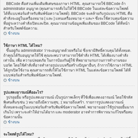
BBCode คือส่วนเพิ่มเติมพิเศษของภาษา HTML. คุณสามารถใช้ BBCode ถ้า
administrator อนุญาต (คุณสามารถสั่งไม่ให้ใช้ BBCode ในแต่ละข้อความโพสต์
ได้ที่แบบฟอร์มสำหรับพิมพ์ข้อความโพสต์). BBCode จะคล้ายกับรูปแบบ HTML คือ
คำสั่งจะอยู่ในเครื่องหมาย [ และ ] แทนเครื่องหมาย < และ> ซึ่งจะใช้ควบคุมข้อความ
ที่อยู่ระหว่างคำสั่งเปิดและปิด. คุณมารถอ่านข้อมูลเพิ่มเติมของ BBCode ได้ที่หน้า
สำหรับโพสต์ข้อความ.
ข้างบน
ใช้ภาษา HTML ได้ไหม?
ขึ้นอยู่กับ administrator ว่าจะอนุญาตด้วยหรือไม่ ซึ่งเขามีสิทธิ์ควบคุมได้ทั้งหมด.
ถ้าคุณได้รับอนุญาตให้ใช้ คุณจะพบว่าสามารถใช้คำสั่ง HTML ได้เพียงบางคำสั่ง
เท่านั้น. เพื่อ ความปลอดภัย ในการป้องกันผู้ใช้ ที่พยายามรบกวนการทำงานของ
บอร์ด โดยใช้คำสั่งที่อาจทำลายรูปแบบหรือสร้างปัญหาอื่นๆ. ถ้าการใช้ภาษา HTML
ได้ถูกเปิดใช้งาน คุณสามารถสั่งให้ไม่ใช้ภาษา HTML ในแต่ละข้อความโพสต์ ได้ที่
แบบฟอร์มสำหรับพิมพ์ข้อความโพสต์.
ข้างบน
รูปแสดงอารมณ์คืออะไร?
รูปรอยยิ้ม หรือรูปแสดงอารมณ์ เป็นรูปภาพเล็กๆ ที่ใช้เพื่อแสดงอารมณ์ โดยใช้รหัส
พิเศษสั้นๆเช่น :) หมายถึงมีความสุข, :( หมายถึงเศร้า. รายการรูปแสดงอารมณ์
ทั้งหมดจะอยู่ในแบบฟอร์มสำหรับพิมพ์ข้อความโพสต์. พยายามอย่าใช้รูปรอยยิ้มมาก
เกินไป เพราะจะทำให้อ่านได้ยาก และ moderator อาจทำการพิจารณาแก้ไขหรือลบ
ข้อความนั้น
ข้างบน
จะโพสต์รูปได้ไหม?