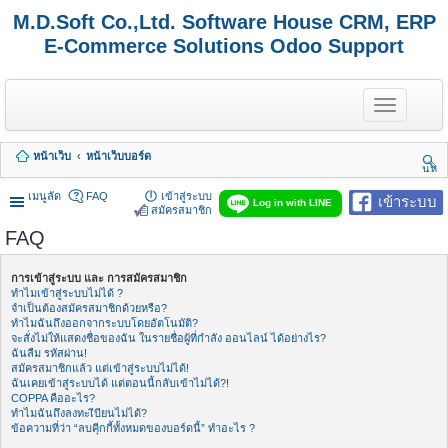
M.D.Soft Co.,Ltd. Software House CRM, ERP
E-Commerce Solutions Odoo Support
T
o
g
g
หน้าเว็บ
หน้าเว็บบอร์ด
l
นห
e
า
n
เมนูลัด
FAQ
เข้าสู่ระบบ
เข้าระบบ
Log in with LINE
a
สมัครสมาชิก
v
FAQ
i
g
a
การเข้าสู่ระบบ และ การสมัครสมาชิก
t
ทำไมเข้าสู่ระบบไม่ได้ ?
i
จำเป็นต้องสมัครสมาชิกด้วยหรือ?
o
ทำไมฉันถึงออกจากระบบโดยอัตโนมัติ?
n
จะสั่งไม่ให้แสดงชื่อของฉัน ในรายชื่อผู้ที่กำลัง ออนไลน์ ได้อย่างไร?
ฉันลืม รหัสผ่าน!
สมัครสมาชิกแล้ว แต่เข้าสู่ระบบไม่ได้!
ฉันเคยเข้าสู่ระบบได้ แต่ตอนนี้กลับเข้าไม่ได้?!
COPPA คืออะไร?
ทำไมฉันถึงลงทะเีบียนไม่ได้?
ข้อความที่ว่า “ลบคุีกกี้ทั้งหมดของบอร์ดนี้” ทำอะไร ?