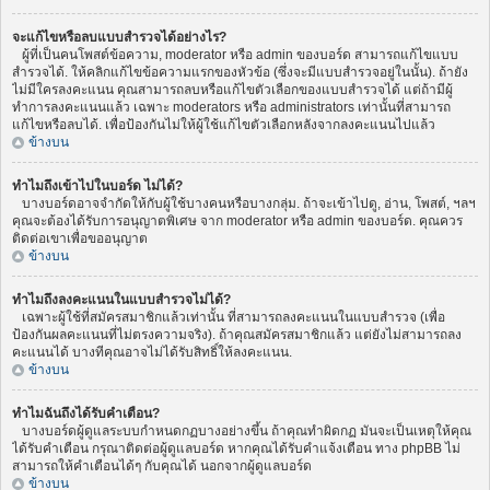
จะแก้ไขหรือลบแบบสำรวจได้อย่างไร?
ผู้ที่เป็นคนโพสต์ข้อความ, moderator หรือ admin ของบอร์ด สามารถแก้ไขแบบ
สำรวจได้. ให้คลิกแก้ไขข้อความแรกของหัวข้อ (ซึ่งจะมีแบบสำรวจอยู่ในนั้น). ถ้ายัง
ไม่มีใครลงคะแนน คุณสามารถลบหรือแก้ไขตัวเลือกของแบบสำรวจได้ แต่ถ้ามีผู้
ทำการลงคะแนนแล้ว เฉพาะ moderators หรือ administrators เท่านั้นที่สามารถ
แก้ไขหรือลบได้. เพื่อป้องกันไม่ให้ผู้ใช้แก้ไขตัวเลือกหลังจากลงคะแนนไปแล้ว
ข้างบน
ทำไมถึงเข้าไปในบอร์ด ไม่ได้?
บางบอร์ดอาจจำกัดให้กับผู้ใช้บางคนหรือบางกลุ่ม. ถ้าจะเข้าไปดู, อ่าน, โพสต์, ฯลฯ
คุณจะต้องได้รับการอนุญาตพิเศษ จาก moderator หรือ admin ของบอร์ด. คุณควร
ติดต่อเขาเพื่อขออนุญาต
ข้างบน
ทำไมถึงลงคะแนนในแบบสำรวจไม่ได้?
เฉพาะผู้ใช้ที่สมัครสมาชิกแล้วเท่านั้น ที่สามารถลงคะแนนในแบบสำรวจ (เพื่อ
ป้องกันผลคะแนนที่ไม่ตรงความจริง). ถ้าคุณสมัครสมาชิกแล้ว แต่ยังไม่สามารถลง
คะแนนได้ บางทีคุณอาจไม่ได้รับสิทธิ์ให้ลงคะแนน.
ข้างบน
ทำไมฉันถึงได้รับคำเตือน?
บางบอร์ดผู้ดูแลระบบกำหนดกฏบางอย่างขึ้น ถ้าคุณทำผิดกฏ มันจะเป็นเหตุให้คุณ
ได้รับคำเตือน กรุณาติดต่อผู้ดูแลบอร์ด หากคุณได้รับคำแจ้งเตือน ทาง phpBB ไม่
สามารถให้คำเตือนได้ๆ กับคุณได้ นอกจากผู้ดูแลบอร์ด
ข้างบน