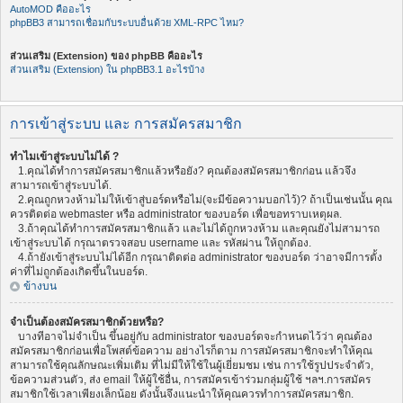
AutoMOD คืออะไร
phpBB3 สามารถเชื่อมกับระบบอื่นด้วย XML-RPC ไหม?
ส่วนเสริม (Extension) ของ phpBB คืออะไร
ส่วนเสริม (Extension) ใน phpBB3.1 อะไรบ้าง
การเข้าสู่ระบบ และ การสมัครสมาชิก
ทำไมเข้าสู่ระบบไม่ได้ ?
1.คุณได้ทำการสมัครสมาชิกแล้วหรือยัง? คุณต้องสมัครสมาชิกก่อน แล้วจึง
สามารถเข้าสู่ระบบได้.
2.คุณถูกหวงห้ามไม่ให้เข้าสู่บอร์ดหรือไม่(จะมีข้อความบอกไว้)? ถ้าเป็นเช่นนั้น คุณ
ควรติดต่อ webmaster หรือ administrator ของบอร์ด เพื่อขอทราบเหตุผล.
3.ถ้าคุณได้ทำการสมัครสมาชิกแล้ว และไม่ได้ถูกหวงห้าม และคุณยังไม่สามารถ
เข้าสู่ระบบได้ กรุณาตรวจสอบ username และ รหัสผ่าน ให้ถูกต้อง.
4.ถ้ายังเข้าสู่ระบบไม่ได้อีก กรุณาติดต่อ administrator ของบอร์ด ว่าอาจมีการตั้ง
ค่าที่ไม่ถูกต้องเกิดขึ้นในบอร์ด.
ข้างบน
จำเป็นต้องสมัครสมาชิกด้วยหรือ?
บางทีอาจไม่จำเป็น ขึ้นอยู่กับ administrator ของบอร์ดจะกำหนดไว้ว่า คุณต้อง
สมัครสมาชิกก่อนเพื่อโพสต์ข้อความ อย่างไรก็ตาม การสมัครสมาชิกจะทำให้คุณ
สามารถใช้คุณลักษณะเพิ่มเติม ที่ไม่มีให้ใช้ในผู้เยี่ยมชม เช่น การใช้รูปประจำตัว,
ข้อความส่วนตัว, ส่ง email ให้ผู้ใช้อื่น, การสมัครเข้าร่วมกลุ่มผู้ใช้ ฯลฯ.การสมัคร
สมาชิกใช้เวลาเพียงเล็กน้อย ดังนั้นจึงแนะนำให้คุณควรทำการสมัครสมาชิก.