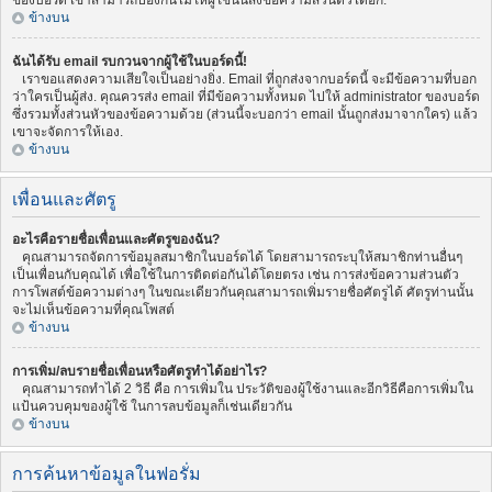
ของบอร์ด เขาสามารถป้องกันไม่ให้ผู้ใช้นั้นส่งข้อความส่วนตัวได้อีก.
ข้างบน
ฉันได้รับ email รบกวนจากผู้ใช้ในบอร์ดนี้!
เราขอแสดงความเสียใจเป็นอย่างยิ่ง. Email ที่ถูกส่งจากบอร์ดนี้ จะมีข้อความที่บอก
ว่าใครเป็นผู้ส่ง. คุณควรส่ง email ที่มีข้อความทั้งหมด ไปให้ administrator ของบอร์ด
ซึ่งรวมทั้งส่วนหัวของข้อความด้วย (ส่วนนี้จะบอกว่า email นั้นถูกส่งมาจากใคร) แล้ว
เขาจะจัดการให้เอง.
ข้างบน
เพื่อนและศัตรู
อะไรคือรายชื่อเพื่อนและศัตรูของฉัน?
คุณสามารถจัดการข้อมูลสมาชิกในบอร์ดได้ โดยสามารถระบุให้สมาชิกท่านอื่นๆ
เป็นเพื่อนกับคุณได้ เพื่อใช้ในการติดต่อกันได้โดยตรง เช่น การส่งข้อความส่วนตัว
การโพสต์ข้อความต่างๆ ในขณะเดียวกันคุณสามารถเพิ่มรายชื่อศัตรูได้ ศัตรูท่านนั้น
จะไม่เห็นข้อความที่คุณโพสต์
ข้างบน
การเพิ่ม/ลบรายชื่อเพื่อนหรือศัตรูทำได้อย่าไร?
คุณสามารถทำได้ 2 วิธี คือ การเพิ่มใน ประวัติของผู้ใช้งานและอีกวิธีคือการเพิ่มใน
แป้นควบคุมของผู้ใช้ ในการลบข้อมูลก็เช่นเดียวกัน
ข้างบน
การค้นหาข้อมูลในฟอรั่ม