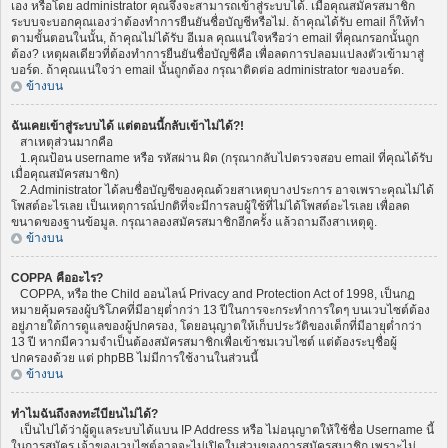
เอง หรือโดย administrator คุณจึงจะสามารถเข้าสู่ระบบได้. เมื่อคุณสมัครสมาชิก
ระบบจะบอกคุณเองว่าต้องทำการยืนยันชื่อบัญชีหรือไม่. ถ้าคุณได้รับ email ก็ให้ทำ
ตามขั้นตอนในนั้น, ถ้าคุณไม่ได้รับ อีเมล คุณแน่ใจหรือว่า email ที่คุณกรอกนั้นถูก
ต้อง? เหตุผลเดียวที่ต้องทำการยืนยันชื่อบัญชีคือ เพื่อลดการปลอมแปลงตัวเข้ามาสู่
บอร์ด. ถ้าคุณแน่ใจว่า email นั้นถูกต้อง กรุณาติดต่อ administrator ของบอร์ด.
ข้างบน
ฉันเคยเข้าสู่ระบบได้ แต่ตอนนี้กลับเข้าไม่ได้?!
สาเหตุส่วนมากคือ
1.คุณป้อน username หรือ รหัสผ่าน ผิด (กรุณากลับไปตรวจสอบ email ที่คุณได้รับ
เมื่อคุณสมัครสมาชิก)
2.Administrator ได้ลบชื่อบัญชีของคุณด้วยสาเหตุบางประการ อาจเพราะคุณไม่ได้
โพสต์อะไรเลย เป็นเหตุการณ์ปกติที่จะมีการลบผู้ใช้ที่ไม่ได้โพสต์อะไรเลย เพื่อลด
ขนาดของฐานข้อมูล. กรุณาลองสมัครสมาชิกอีกครั้ง แล้วถามถึงสาเหตุดู.
ข้างบน
COPPA คืออะไร?
COPPA, หรือ the Child ออนไลน์ Privacy and Protection Act of 1998, เป็นกฏ
หมายคุ้มครองผู้บริโภคที่มีอายุต่ำกว่า 13 ปีในการจะกระทำการใดๆ บนเวบไซต์ต้อง
อยู่ภายใต้การดูแลของผู้ปกครอง, โดยอนุญาตให้เก็บประวัติของเด็กที่มีอายุต่ำกว่า
13 ปี หากมีความจำเป็นต้องสมัครสมาชิกเพื่อเข้าชมเวบไซต์ แต่ต้องระบุชื่อผู้
ปกครองด้วย แต่ phpBB ไม่มีการใช้งานในส่วนนี้
ข้างบน
ทำไมฉันถึงลงทะเีบียนไม่ได้?
เป็นไปได้ว่าผู้ดูแลระบบได้แบน IP Address หรือ ไม่อนุญาตให้ใช้ชื่อ Username นี้
ในการสมัคร เจ้าของเวบไซต์อาจจะไม่เปิดในส่วนของการสมัครสมาชิก เพราะไม่