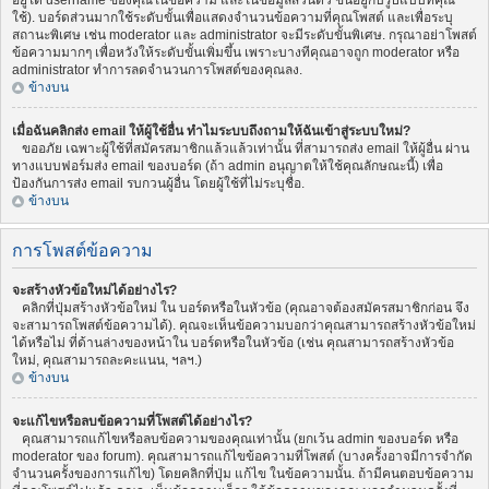
อยู่ใต้ username ของคุณในข้อความ และในข้อมูลส่วนตัว ขึ้นอยู่กับรูปแบบที่คุณ
ใช้). บอร์ดส่วนมากใช้ระดับขั้นเพื่อแสดงจำนวนข้อความที่คุณโพสต์ และเพื่อระบุ
สถานะพิเศษ เช่น moderator และ administrator จะมีระดับขั้นพิเศษ. กรุณาอย่าโพสต์
ข้อความมากๆ เพื่อหวังให้ระดับขั้นเพิ่มขึ้น เพราะบางทีคุณอาจถูก moderator หรือ
administrator ทำการลดจำนวนการโพสต์ของคุณลง.
ข้างบน
เมื่อฉันคลิกส่ง email ให้ผู้ใช้อื่น ทำไมระบบถึงถามให้ฉันเข้าสู่ระบบใหม่?
ขออภัย เฉพาะผู้ใช้ที่สมัครสมาชิกแล้วแล้วเท่านั้น ที่สามารถส่ง email ให้ผู้อื่น ผ่าน
ทางแบบฟอร์มส่ง email ของบอร์ด (ถ้า admin อนุญาตให้ใช้คุณลักษณะนี้) เพื่อ
ป้องกันการส่ง email รบกวนผู้อื่น โดยผู้ใช้ที่ไม่ระบุชื่อ.
ข้างบน
การโพสต์ข้อความ
จะสร้างหัวข้อใหม่ได้อย่างไร?
คลิกที่ปุ่มสร้างหัวข้อใหม่ ใน บอร์ดหรือในหัวข้อ (คุณอาจต้องสมัครสมาชิกก่อน จึง
จะสามารถโพสต์ข้อความได้). คุณจะเห็นข้อความบอกว่าคุณสามารถสร้างหัวข้อใหม่
ได้หรือไม่ ที่ด้านล่างของหน้าใน บอร์ดหรือในหัวข้อ (เช่น คุณสามารถสร้างหัวข้อ
ใหม่, คุณสามารถละคะแนน, ฯลฯ.)
ข้างบน
จะแก้ไขหรือลบข้อความที่โพสต์ได้อย่างไร?
คุณสามารถแก้ไขหรือลบข้อความของคุณเท่านั้น (ยกเว้น admin ของบอร์ด หรือ
moderator ของ forum). คุณสามารถแก้ไขข้อความที่โพสต์ (บางครั้งอาจมีการจำกัด
จำนวนครั้งของการแก้ไข) โดยคลิกที่ปุ่ม แก้ไข ในข้อความนั้น. ถ้ามีคนตอบข้อความ