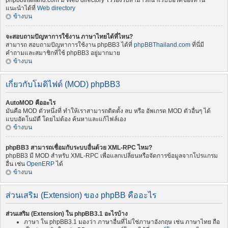
phpbbthailand.com มี Web directory ไว้รองรับสามารถนำเว็บบอร์ดของท่าน
แนะนำได้ที่
Web directory
ข้างบน
จะสอบถามปัญหาการใช้งาน ภาษาไทยได้ที่ไหน?
สามารถ สอบถามปัญหาการใช้งาน phpBB3 ได้ที่
phpBBThailand.com
ที่นี่มี
คำถามและสมาชิกที่ใช้ phpBB3 อยู่มากมาย
ข้างบน
เกี่ยวกับโมดิไฟด์ (MOD) phpBB3
AutoMOD คืออะไร
มันคือ MOD ตัวหนึ่งที่ ทำให้เราสามารถติดตั้ง ลบ หรือ อัพเกรด MOD ตัวอื่นๆ ได้
แบบอัตโนมัตื โดยไม่ต้อง ค้นหาและแก้ไฟล์เอง
ข้างบน
phpBB3 สามารถเชื่อมกับระบบอื่นด้วย XML-RPC ไหม?
phpBB3 มี MOD สำหรับ XML-RPC เพื่อแลกเปลี่ยนหรือจัดการข้อมูลจากโปรแกรม
อื่น เช่น
OpenERP
ได้
ข้างบน
ส่วนเสริม (Extension) ของ phpBB คืออะไร
ส่วนเสริม (Extension) ใน phpBB3.1 อะไรบ้าง
ภาษา ใน phpBB3.1 มองว่า ภาษาอื่นที่ไม่ใช่ภาษาอังกฤษ เช่น ภาษาไทย ถือ