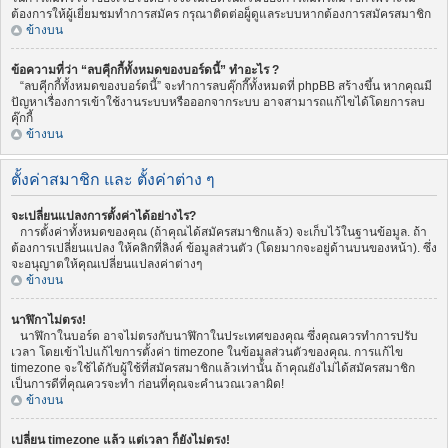
ต้องการให้ผู้เยี่ยมชมทำการสมัคร กรุณาติดต่อผู็ดูแลระบบหากต้องการสมัครสมาชิก
ข้างบน
ข้อความที่ว่า “ลบคุีกกี้ทั้งหมดของบอร์ดนี้” ทำอะไร ?
“ลบคุีกกี้ทั้งหมดของบอร์ดนี้” จะทำการลบคุ๊กกี๊ทั้งหมดที่ phpBB สร้างขึ้น หากคุณมี
ปัญหาเรื่องการเข้าใช้งานระบบหรือออกจากระบบ อาจสามารถแก้ไขได้โดยการลบ
คุ๊กกี้
ข้างบน
ตั้งค่าสมาชิก และ ตั้งค่าต่าง ๆ
จะเปลี่ยนแปลงการตั้งค่าได้อย่างไร?
การตั้งค่าทั้งหมดของคุณ (ถ้าคุณได้สมัครสมาชิกแล้ว) จะเก็บไว้ในฐานข้อมูล. ถ้า
ต้องการเปลี่ยนแปลง ให้คลิกที่ลิงค์ ข้อมูลส่วนตัว (โดยมากจะอยู่ด้านบนของหน้า). ซึ่ง
จะอนุญาตให้คุณเปลี่ยนแปลงค่าต่างๆ
ข้างบน
นาฬิกาไม่ตรง!
นาฬิกาในบอร์ด อาจไม่ตรงกับนาฬิกาในประเทศของคุณ ซึ่งคุณควรทำการปรับ
เวลา โดยเข้าไปแก้ไขการตั้งค่า timezone ในข้อมูลส่วนตัวของคุณ. การแก้ไข
timezone จะใช้ได้กับผู้ใช้ที่สมัครสมาชิกแล้วเท่านั้น ถ้าคุณยังไม่ได้สมัครสมาชิก
เป็นการดีที่คุณควรจะทำ ก่อนที่คุณจะคำนวณเวลาผิด!
ข้างบน
เปลี่ยน timezone แล้ว แต่เวลา ก็ยังไม่ตรง!