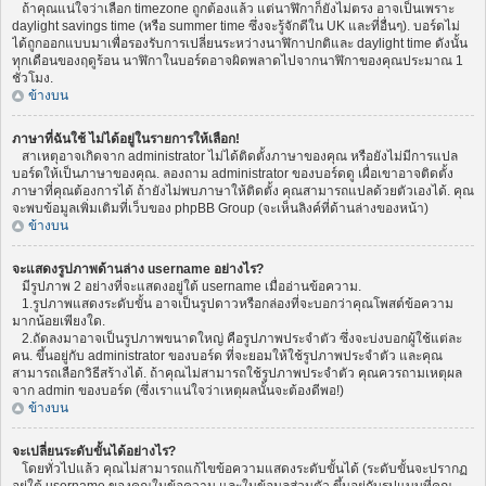
ถ้าคุณแน่ใจว่าเลือก timezone ถูกต้องแล้ว แต่นาฬิกาก็ยังไม่ตรง อาจเป็นเพราะ
daylight savings time (หรือ summer time ซึ่งจะรู้จักดีใน UK และที่อื่นๆ). บอร์ดไม่
ได้ถูกออกแบบมาเพื่อรองรับการเปลี่ยนระหว่างนาฬิกาปกติและ daylight time ดังนั้น
ทุกเดือนของฤดูร้อน นาฬิกาในบอร์ดอาจผิดพลาดไปจากนาฬิกาของคุณประมาณ 1
ชั่วโมง.
ข้างบน
ภาษาที่ฉันใช้ ไม่ได้อยู่ในรายการให้เลือก!
สาเหตุอาจเกิดจาก administrator ไม่ได้ติดตั้งภาษาของคุณ หรือยังไม่มีการแปล
บอร์ดให้เป็นภาษาของคุณ. ลองถาม administrator ของบอร์ดดู เผื่อเขาอาจติดตั้ง
ภาษาที่คุณต้องการได้ ถ้ายังไม่พบภาษาให้ติดตั้ง คุณสามารถแปลด้วยตัวเองได้. คุณ
จะพบข้อมูลเพิ่มเติมที่เว็บของ phpBB Group (จะเห็นลิงค์ที่ด้านล่างของหน้า)
ข้างบน
จะแสดงรูปภาพด้านล่าง username อย่างไร?
มีรูปภาพ 2 อย่างที่จะแสดงอยู่ใต้ username เมื่ออ่านข้อความ.
1.รูปภาพแสดงระดับขั้น อาจเป็นรูปดาวหรือกล่องที่จะบอกว่าคุณโพสต์ข้อความ
มากน้อยเพียงใด.
2.ถัดลงมาอาจเป็นรูปภาพขนาดใหญ่ คือรูปภาพประจำตัว ซึ่งจะบ่งบอกผู้ใช้แต่ละ
คน. ขึ้นอยู่กับ administrator ของบอร์ด ที่จะยอมให้ใช้รูปภาพประจำตัว และคุณ
สามารถเลือกวิธีสร้างได้. ถ้าคุณไม่สามารถใช้รูปภาพประจำตัว คุณควรถามเหตุผล
จาก admin ของบอร์ด (ซึ่งเราแน่ใจว่าเหตุผลนั้นจะต้องดีพอ!)
ข้างบน
จะเปลี่ยนระดับขั้นได้อย่างไร?
โดยทั่วไปแล้ว คุณไม่สามารถแก้ไขข้อความแสดงระดับขั้นได้ (ระดับขั้นจะปรากฏ