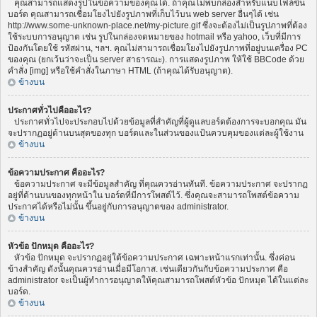
คุณสามารถแสดงรูปในข้อความของคุณได้. ถ้าคุณไม่พบกล่องสำหรับแนบไฟล์ขึ้น
บอร์ด คุณสามารถเชื่อมโยงไปยังรูปภาพที่เก็บไว้บน web server อื่นๆได้ เช่น
http://www.some-unknown-place.net/my-picture.gif ซึ่งจะต้องไม่เป็นรูปภาพที่ต้อง
ใช้ระบบการอนุญาต เช่น รูปในกล่องจดหมายของ hotmail หรือ yahoo, เว็บที่มีการ
ป้องกันโดยใช้ รหัสผ่าน, ฯลฯ. คุณไม่สามารถเชื่อมโยงไปยังรูปภาพที่อยู่บนเครื่อง PC
ของคุณ (ยกเว้นว่าจะเป็น server สาธารณะ). การแสดงรูปภาพ ให้ใช้ BBCode ด้วย
คำสั่ง [img] หรือใช้คำสั่งในภาษา HTML (ถ้าคุณได้รับอนุญาต).
ข้างบน
ประกาศทั่วไปคืออะไร?
ประกาศทั่วไปจะประกอบไปด้วยข้อมูลที่สำคัญที่ผู้ดูแลบอร์ดต้องการจะบอกคุณ มัน
จะปรากฏอยู่ด้านบนสุดของทุก บอร์ดและในส่วนของแป้นควบคุมของแต่ละผู้ใช้งาน
ข้างบน
ข้อความประกาศ คืออะไร?
ข้อความประกาศ จะมีข้อมูลสำคัญ ที่คุณควรอ่านทันที. ข้อความประกาศ จะปรากฏ
อยู่ที่ด้านบนของทุกหน้าใน บอร์ดที่มีการโพสต์ไว้. ซึ่งคุณจะสามารถโพสต์ข้อความ
ประกาศได้หรือไม่นั้น ขึ้นอยู่กับการอนุญาตของ administrator.
ข้างบน
หัวข้อ ปักหมุด คืออะไร?
หัวข้อ ปักหมุด จะปรากฏอยู่ใต้ข้อความประกาศ เฉพาะหน้าแรกเท่านั้น. ซึ่งค่อน
ข้างสำคัญ ดังนั้นคุณควรอ่านเมื่อมีโอกาส. เช่นเดียวกันกับข้อความประกาศ คือ
administrator จะเป็นผู้ทำการอนุญาตให้คุณสามารถโพสต์หัวข้อ ปักหมุด ได้ในแต่ละ
บอร์ด.
ข้างบน