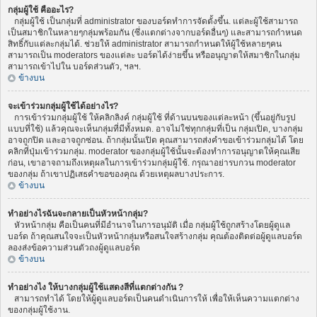
กลุ่มผู้ใช้ คืออะไร?
กลุ่มผู้ใช้ เป็นกลุ่มที่ administrator ของบอร์ดทำการจัดตั้งขึ้น. แต่ละผู้ใช้สามารถ
เป็นสมาชิกในหลายๆกลุ่มพร้อมกัน (ซึ่งแตกต่างจากบอร์ดอื่นๆ) และสามารถกำหนด
สิทธิ์กับแต่ละกลุ่มได้. ช่วยให้ administrator สามารถกำหนดให้ผู้ใช้หลายๆคน
สามารถเป็น moderators ของแต่ละ บอร์ดได้ง่ายขึ้น หรืออนุญาตให้สมาชิกในกลุ่ม
สามารถเข้าไปใน บอร์ดส่วนตัว, ฯลฯ.
ข้างบน
จะเข้าร่วมกลุ่มผู้ใช้ได้อย่างไร?
การเข้าร่วมกลุ่มผู้ใช้ ให้คลิกลิงค์ กลุ่มผู้ใช้ ที่ด้านบนของแต่ละหน้า (ขึ้นอยู่กับรูป
แบบที่ใช้) แล้วคุณจะเห็นกลุ่มที่มีทั้งหมด. อาจไม่ใช่ทุกกลุ่มที่เป็น กลุ่มเปิด, บางกลุ่ม
อาจถูกปิด และอาจถูกซ่อน. ถ้ากลุ่มนั้นเปิด คุณสามารถส่งคำขอเข้าร่วมกลุ่มได้ โดย
คลิกที่ปุ่มเข้าร่วมกลุ่ม. moderator ของกลุ่มผู้ใช้นั้นจะต้องทำการอนุญาตให้คุณเสีย
ก่อน, เขาอาจถามถึงเหตุผลในการเข้าร่วมกลุ่มผู้ใช้. กรุณาอย่ารบกวน moderator
ของกลุ่ม ถ้าเขาปฏิเสธคำขอของคุณ ด้วยเหตุผลบางประการ.
ข้างบน
ทำอย่างไรฉันจะกลายเป็นหัวหน้ากลุ่ม?
หัวหน้ากลุ่ม คือเป็นคนที่มีอำนาจในการอนุมัติ เมื่อ กลุ่มผู้ใช้ถูกสร้างโดยผู้ดูแล
บอร์ด ถ้าคุณสนใจจะเป็นหัวหน้ากลุ่มหรือสนใจสร้างกลุ่ม คุณต้องติดต่อผู้ดูแลบอร์ด
ลองส่งข้อความส่วนตัวถงผู้ดูแลบอร์ด
ข้างบน
ทำอย่างไง ให้บางกลุ่มผู้ใช้แสดงสีที่แตกต่างกัน ?
สามารถทำได้ โดยให้ผู้ดูแลบอร์ดเป็นคนดำเนินการให้ เพื่อให้เห็นความแตกต่าง
ของกลุ่มผู้ใช้งาน.