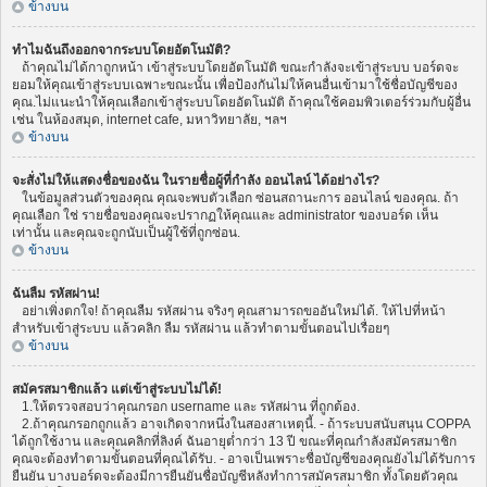
ข้างบน
ทำไมฉันถึงออกจากระบบโดยอัตโนมัติ?
ถ้าคุณไม่ได้กาถูกหน้า เข้าสู่ระบบโดยอัตโนมัติ ขณะกำลังจะเข้าสู่ระบบ บอร์ดจะ
ยอมให้คุณเข้าสู่ระบบเฉพาะขณะนั้น เพื่อป้องกันไม่ให้คนอื่นเข้ามาใช้ชื่อบัญชีของ
คุณ.ไม่แนะนำให้คุณเลือกเข้าสู่ระบบโดยอัตโนมัติ ถ้าคุณใช้คอมพิวเตอร์ร่วมกับผู้อื่น
เช่น ในห้องสมุด, internet cafe, มหาวิทยาลัย, ฯลฯ
ข้างบน
จะสั่งไม่ให้แสดงชื่อของฉัน ในรายชื่อผู้ที่กำลัง ออนไลน์ ได้อย่างไร?
ในข้อมูลส่วนตัวของคุณ คุณจะพบตัวเลือก ซ่อนสถานะการ ออนไลน์ ของคุณ. ถ้า
คุณเลือก ใช่ รายชื่อของคุณจะปรากฏให้คุณและ administrator ของบอร์ด เห็น
เท่านั้น และคุณจะถูกนับเป็นผู้ใช้ที่ถูกซ่อน.
ข้างบน
ฉันลืม รหัสผ่าน!
อย่าเพิ่งตกใจ! ถ้าคุณลืม รหัสผ่าน จริงๆ คุณสามารถขออันใหม่ได้. ให้ไปที่หน้า
สำหรับเข้าสู่ระบบ แล้วคลิก ลืม รหัสผ่าน แล้วทำตามขั้นตอนไปเรื่อยๆ
ข้างบน
สมัครสมาชิกแล้ว แต่เข้าสู่ระบบไม่ได้!
1.ให้ตรวจสอบว่าคุณกรอก username และ รหัสผ่าน ที่ถูกต้อง.
2.ถ้าคุณกรอกถูกแล้ว อาจเกิดจากหนึ่งในสองสาเหตุนี้. - ถ้าระบบสนับสนุน COPPA
ได้ถูกใช้งาน และคุณคลิกที่ลิงค์ ฉันอายุต่ำกว่า 13 ปี ขณะที่คุณกำลังสมัครสมาชิก
คุณจะต้องทำตามขั้นตอนที่คุณได้รับ. - อาจเป็นเพราะชื่อบัญชีของคุณยังไม่ได้รับการ
ยืนยัน บางบอร์ดจะต้องมีการยืนยันชื่อบัญชีหลังทำการสมัครสมาชิก ทั้งโดยตัวคุณ