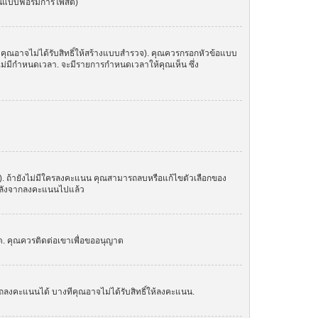
ในแบบฟอร์มการโพสต์)
 คุณอาจไม่ได้รับสิทธิ์ให้สร้างแบบสำรวจ). คุณควรกรอกหัวข้อแบบ
อไม่มีกำหนดเวลา. จะมีรายการกำหนดเวลาให้คุณเห็น ซึ่ง
น). ถ้ายังไม่มีใครลงคะแนน คุณสามารถลบหรือแก้ไขตัวเลือกของ
อกหลังจากลงคะแนนไปแล้ว
์ด. คุณควรติดต่อเขาเพื่อขออนุญาต
ถลงคะแนนได้ บางทีคุณอาจไม่ได้รับสิทธิ์ให้ลงคะแนน.