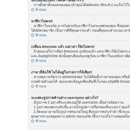
จะเปลี่ยนแปลงการตั้งค่าได้อย่างไร?
การตั้งค่าทั้งหมดของคุณ (ถ้าคุณได้สมัครสมาชิกแล้ว) จะเก็บไว้ในฐ
ข้างบน
นาฬิกาไม่ตรง!
นาฬิกาในบอร์ด อาจไม่ตรงกับนาฬิกาในประเทศของคุณ ซึ่งคุณควรทำกา
ได้สมัครสมาชิก เป็นการดีที่คุณควรจะทำ ก่อนที่คุณจะคำนวณเวลาผ
ข้างบน
เปลี่ยน timezone แล้ว แต่เวลา ก็ยังไม่ตรง!
ถ้าคุณแน่ใจว่าเลือก timezone ถูกต้องแล้ว แต่นาฬิกาก็ยังไม่ตรง อ
และ daylight time ดังนั้นทุกเดือนของฤดูร้อน นาฬิกาในบอร์ดอา
ข้างบน
ภาษาที่ฉันใช้ ไม่ได้อยู่ในรายการให้เลือก!
สาเหตุอาจเกิดจาก administrator ไม่ได้ติดตั้งภาษาของคุณ หรือยั
แปลด้วยตัวเองได้. คุณจะพบข้อมูลเพิ่มเติมที่เว็บของ phpBB Group (
ข้างบน
จะแสดงรูปภาพด้านล่าง username อย่างไร?
มีรูปภาพ 2 อย่างที่จะแสดงอยู่ใต้ username เมื่ออ่านข้อความ.
1.รูปภาพแสดงระดับขั้น อาจเป็นรูปดาวหรือกล่องที่จะบอกว่าคุณ
2.ถัดลงมาอาจเป็นรูปภาพขนาดใหญ่ คือรูปภาพประจำตัว ซึ่งจะบ่งบอก
คุณควรถามเหตุผลจาก admin ของบอร์ด (ซึ่งเราแน่ใจว่าเหตุผลนั้นจ
ข้างบน