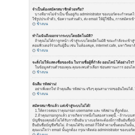
จำเป็นต้องสมัครสมาชิกด้วยหรือ?
บางทีอาจไม่จำเป็น ขึ้นอยู่กับ administrator ของบอร์ดจะกำหนดไว้
ใช้รูปประจำตัว, ข้อความส่วนตัว, ส่ง email ให้ผู้ใช้อื่น, การสมัค
ข้างบน
ทำไมฉันถึงออกจากระบบโดยอัตโนมัติ?
ถ้าคุณไม่ได้กาถูกหน้า เข้าสู่ระบบโดยอัตโนมัติ ขณะกำลังจะเข้าสู่
คอมพิวเตอร์ร่วมกับผู้อื่น เช่น ในห้องสมุด, internet cafe, มหาวิทยา
ข้างบน
จะสั่งไม่ให้แสดงชื่อของฉัน ในรายชื่อผู้ที่กำลัง ออนไลน์ ได้อย่างไร?
ในข้อมูลส่วนตัวของคุณ คุณจะพบตัวเลือก ซ่อนสถานะการ ออนไลน์ ขอ
ข้างบน
ฉันลืม รหัสผ่าน!
อย่าเพิ่งตกใจ! ถ้าคุณลืม รหัสผ่าน จริงๆ คุณสามารถขออันใหม่ได้. 
ข้างบน
สมัครสมาชิกแล้ว แต่เข้าสู่ระบบไม่ได้!
1.ให้ตรวจสอบว่าคุณกรอก username และ รหัสผ่าน ที่ถูกต้อง.
2.ถ้าคุณกรอกถูกแล้ว อาจเกิดจากหนึ่งในสองสาเหตุนี้. - ถ้าระบบสน
บัญชีของคุณยังไม่ได้รับการยืนยัน บางบอร์ดจะต้องมีการยืนยันชื่
ยืนยันชื่อบัญชีหรือไม่. ถ้าคุณได้รับ email ก็ให้ทำตามขั้นตอนในนั้น
คุณแน่ใจว่า email นั้นถูกต้อง กรุณาติดต่อ administrator ของบอร์ด
ข้างบน