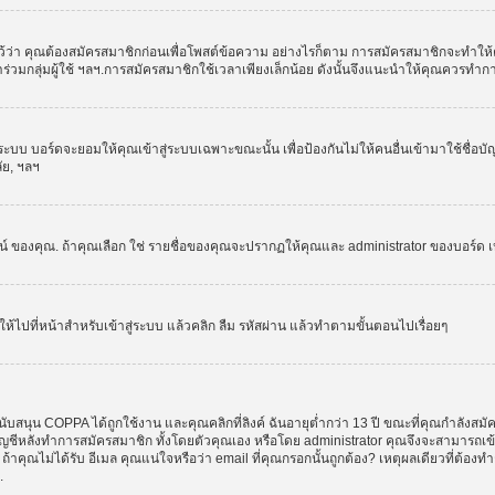
ว่า คุณต้องสมัครสมาชิกก่อนเพื่อโพสต์ข้อความ อย่างไรก็ตาม การสมัครสมาชิกจะทำให้คุณส
รเข้าร่วมกลุ่มผู้ใช้ ฯลฯ.การสมัครสมาชิกใช้เวลาเพียงเล็กน้อย ดังนั้นจึงแนะนำให้คุณควรทำ
ระบบ บอร์ดจะยอมให้คุณเข้าสู่ระบบเฉพาะขณะนั้น เพื่อป้องกันไม่ให้คนอื่นเข้ามาใช้ชื่อบ
ลัย, ฯลฯ
งคุณ. ถ้าคุณเลือก ใช่ รายชื่อของคุณจะปรากฏให้คุณและ administrator ของบอร์ด เห็นเท่
ให้ไปที่หน้าสำหรับเข้าสู่ระบบ แล้วคลิก ลืม รหัสผ่าน แล้วทำตามขั้นตอนไปเรื่อยๆ
ับสนุน COPPA ได้ถูกใช้งาน และคุณคลิกที่ลิงค์ ฉันอายุต่ำกว่า 13 ปี ขณะที่คุณกำลังสมั
อบัญชีหลังทำการสมัครสมาชิก ทั้งโดยตัวคุณเอง หรือโดย administrator คุณจึงจะสามารถเ
, ถ้าคุณไม่ได้รับ อีเมล คุณแน่ใจหรือว่า email ที่คุณกรอกนั้นถูกต้อง? เหตุผลเดียวที่ต้อง
.