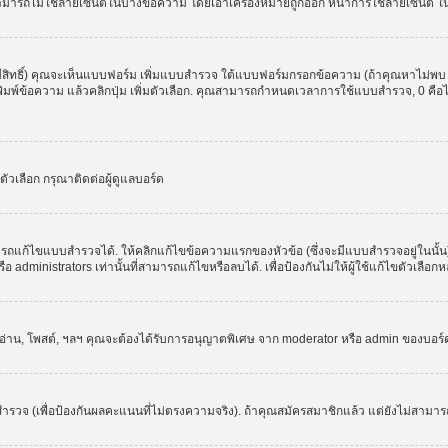
สามารถไม่ใช้ลายเซ็นต์ในบางข้อความ โดยเอาเครื่องหมายถูกออก หน้าการใช้ลายเซ็นต์ 
มีสิทธิ์) คุณจะเห็นแบบฟอร์ม เพิ่มแบบสำรวจ ใต้แบบฟอร์มกรอกข้อความ (ถ้าคุณหาไม่พบ
ให้พิมพ์ข้อความ แล้วคลิกปุ่ม เพิ่มตัวเลือก. คุณสามารถกำหนดเวลาการใช้แบบสำรวจ, 0 คื
วเลือก กรุณาติดต่อผู้ดูแลบอร์ด
รถแก้ไขแบบสำรวจได้. ให้คลิกแก้ไขข้อความแรกของหัวข้อ (ซึ่งจะมีแบบสำรวจอยู่ในนั้
administrators เท่านั้นที่สามารถแก้ไขหรือลบได้. เพื่อป้องกันไม่ให้ผู้ใช้แก้ไขตัวเลื
, อ่าน, โพสต์, ฯลฯ คุณจะต้องได้รับการอนุญาตพิเศษ จาก moderator หรือ admin ของบอร
ำรวจ (เพื่อป้องกันผลคะแนนที่ไม่ตรงความจริง). ถ้าคุณสมัครสมาชิกแล้ว แต่ยังไม่สามาร