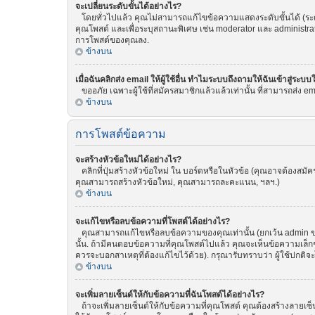
จะเปลี่ยนระดับขั้นได้อย่างไร?
โดยทั่วไปแล้ว คุณไม่สามารถแก้ไขข้อความแสดงระดับขั้นได้ (ระดับ
คุณโพสต์ และเพื่อระบุสถานะพิเศษ เช่น moderator และ administrat
การโพสต์ของคุณลง.
ข้างบน
เมื่อฉันคลิกส่ง email ให้ผู้ใช้อื่น ทำไมระบบถึงถามให้ฉันเข้าสู่ระบบ
ขออภัย เฉพาะผู้ใช้ที่สมัครสมาชิกแล้วแล้วเท่านั้น ที่สามารถส่ง emai
ข้างบน
การโพสต์ข้อความ
จะสร้างหัวข้อใหม่ได้อย่างไร?
คลิกที่ปุ่มสร้างหัวข้อใหม่ ใน บอร์ดหรือในหัวข้อ (คุณอาจต้องสม
คุณสามารถสร้างหัวข้อใหม่, คุณสามารถละคะแนน, ฯลฯ.)
ข้างบน
จะแก้ไขหรือลบข้อความที่โพสต์ได้อย่างไร?
คุณสามารถแก้ไขหรือลบข้อความของคุณเท่านั้น (ยกเว้น admin ของ
นั้น. ถ้ามีคนตอบข้อความที่คุณโพสต์ไปแล้ว คุณจะเห็นข้อความเล็กๆ
ควรจะบอกสาเหตุที่ต้องแก้ไขไว้ด้วย). กรุณารับทราบว่า ผู้ใช้ปกติจ
ข้างบน
จะเพิ่มลายเซ็นต์ให้กับข้อความที่ฉันโพสต์ได้อย่างไร?
ถ้าจะเพิ่มลายเซ็นต์ให้กับข้อความที่คุณโพสต์ คุณต้องสร้างลายเซ็น