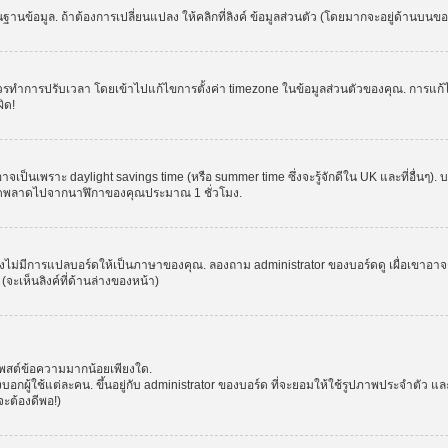
านข้อมูล. ถ้าต้องการเปลี่ยนแปลง ให้คลิกที่ลิงค์ ข้อมูลส่วนตัว (โดยมากจะอยู่ด้านบนข
รปรับเวลา โดยเข้าไปแก้ไขการตั้งค่า timezone ในข้อมูลส่วนตัวของคุณ. การแก้ไข time
ิด!
าจเป็นเพราะ daylight savings time (หรือ summer time ซึ่งจะรู้จักดีใน UK และที่อื่นๆ)
จผิดพลาดไปจากนาฬิกาของคุณประมาณ 1 ชั่วโมง.
งไม่มีการแปลบอร์ดให้เป็นภาษาของคุณ. ลองถาม administrator ของบอร์ดดู เผื่อเขาอาจต
จะเห็นลิงค์ที่ด้านล่างของหน้า)
โพสต์ข้อความมากน้อยเพียงใด.
ผู้ใช้แต่ละคน. ขึ้นอยู่กับ administrator ของบอร์ด ที่จะยอมให้ใช้รูปภาพประจำตัว แ
ะต้องดีพอ!)