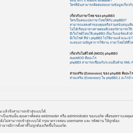
Why isn’t X feature available?
ใครที่ฉันสามารถติดต่อสอบถามข้อมูลเกี่ยวกับ
เกี่ยวกับภาษาไทย ของ phpBB3
ใครเป็นคนแปลภาษาไทยให้กับ phpBB3?
สามารถแสดงคำขอบคุณหรือร่วมสนับสนุนทีม
ไม่ได้เรียนมาทางสายคอมพิวเตอร์สามารถใช้
มีเว็บไซต์ไหนใช้ phpBB3 เป็นเว็บบอร์ดแล้วบ้
มีเว็บไซต์ ที่นำ phpBB3 ไปใช้งานแล้วแนะนำไ
จะสอบถามปัญหาการใช้งาน ภาษาไทยได้ที่ไ
เกี่ยวกับโมดิไฟด์ (MOD) phpBB3
AutoMOD คืออะไร
phpBB3 สามารถเชื่อมกับระบบอื่นด้วย XML
ส่วนเสริม (Extension) ของ phpBB คืออะไ
ส่วนเสริม (Extension) ใน phpBB3.1 อะไรบ้า
แล้วจึงสามารถเข้าสู่ระบบได้.
้าเป็นเช่นนั้น คุณควรติดต่อ webmaster หรือ administrator ของบอร์ด เพื่อขอทราบเหตุผล
ังไม่สามารถเข้าสู่ระบบได้ กรุณาตรวจสอบ username และ รหัสผ่าน ให้ถูกต้อง.
าอาจมีการตั้งค่าที่ไม่ถูกต้องเกิดขึ้นในบอร์ด.