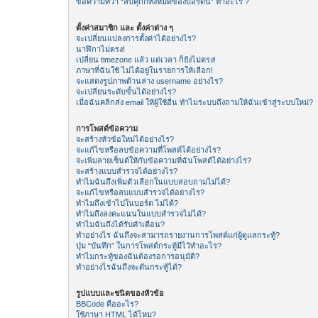
ข้อความที่ว่า “ลบคุีกกี้ทั้งหมดของบอร์ดนี้” ทำอะไร ?
ตั้งค่าสมาชิก และ ตั้งค่าต่าง ๆ
จะเปลี่ยนแปลงการตั้งค่าได้อย่างไร?
นาฬิกาไม่ตรง!
เปลี่ยน timezone แล้ว แต่เวลา ก็ยังไม่ตรง!
ภาษาที่ฉันใช้ ไม่ได้อยู่ในรายการให้เลือก!
จะแสดงรูปภาพด้านล่าง username อย่างไร?
จะเปลี่ยนระดับขั้นได้อย่างไร?
เมื่อฉันคลิกส่ง email ให้ผู้ใช้อื่น ทำไมระบบถึงถามให้ฉันเข้าสู่ระบบใหม่?
การโพสต์ข้อความ
จะสร้างหัวข้อใหม่ได้อย่างไร?
จะแก้ไขหรือลบข้อความที่โพสต์ได้อย่างไร?
จะเพิ่มลายเซ็นต์ให้กับข้อความที่ฉันโพสต์ได้อย่างไร?
จะสร้างแบบสำรวจได้อย่างไร?
ทำไมฉันถึงเพิ่มตัวเลือกในแบบสอบถามไม่ได้?
จะแก้ไขหรือลบแบบสำรวจได้อย่างไร?
ทำไมถึงเข้าไปในบอร์ด ไม่ได้?
ทำไมถึงลงคะแนนในแบบสำรวจไม่ได้?
ทำไมฉันถึงได้รับคำเตือน?
ทำอย่างไร ฉันถึงจะสามารถรายงานการโพสต์แก่ผู้ดูแลกระทู้?
ปุ่ม “บันทึก” ในการโพสต์กระทู้มีไว้ทำอะไร?
ทำไมกระทู้ของฉันต้องรอการอนุมัติ?
ทำอย่างไรฉันถึงจะดันกระทู้ได้?
รูปแบบและชนิดของหัวข้อ
BBCode คืออะไร?
ใช้ภาษา HTML ได้ไหม?