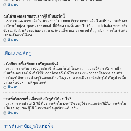
ของบอร์ด เขาสามารถป้องกันไม่ให้ผู้ใช้นั้นส่งข้อความส่วนตัวได้อีก.
ข้างบน
ฉันได้รับ email รบกวนจากผู้ใช้ในบอร์ดนี้!
เราขอแสดงความเสียใจเป็นอย่างยิ่ง. Email ที่ถูกส่งจากบอร์ดนี้ จะมีข้อความที่บอก
ว่าใครเป็นผู้ส่ง. คุณควรส่ง email ที่มีข้อความทั้งหมด ไปให้ administrator ของบอร์ด
ซึ่งรวมทั้งส่วนหัวของข้อความด้วย (ส่วนนี้จะบอกว่า email นั้นถูกส่งมาจากใคร) แล้ว
เขาจะจัดการให้เอง.
ข้างบน
เพื่อนและศัตรู
อะไรคือรายชื่อเพื่อนและศัตรูของฉัน?
คุณสามารถจัดการข้อมูลสมาชิกในบอร์ดได้ โดยสามารถระบุให้สมาชิกท่านอื่นๆ
เป็นเพื่อนกับคุณได้ เพื่อใช้ในการติดต่อกันได้โดยตรง เช่น การส่งข้อความส่วนตัว
การโพสต์ข้อความต่างๆ ในขณะเดียวกันคุณสามารถเพิ่มรายชื่อศัตรูได้ ศัตรูท่านนั้น
จะไม่เห็นข้อความที่คุณโพสต์
ข้างบน
การเพิ่ม/ลบรายชื่อเพื่อนหรือศัตรูทำได้อย่าไร?
คุณสามารถทำได้ 2 วิธี คือ การเพิ่มใน ประวัติของผู้ใช้งานและอีกวิธีคือการเพิ่มใน
แป้นควบคุมของผู้ใช้ ในการลบข้อมูลก็เช่นเดียวกัน
ข้างบน
การค้นหาข้อมูลในฟอรั่ม