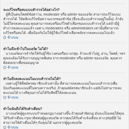
จะแก้ไขหรือลบแบบสำรวจได้อย่างไร?
ผู้ที่เป็นคนโพสต์ข้อความ, moderator หรือ admin ของบอร์ด สามารถแก้ไขแบบ
สำรวจได้. ให้คลิกแก้ไขข้อความแรกของหัวข้อ (ซึ่งจะมีแบบสำรวจอยู่ในนั้น). ถ้ายัง
ไม่มีใครลงคะแนน คุณสามารถลบหรือแก้ไขตัวเลือกของแบบสำรวจได้ แต่ถ้ามีผู้
ทำการลงคะแนนแล้ว เฉพาะ moderators หรือ administrators เท่านั้นที่สามารถ
แก้ไขหรือลบได้. เพื่อป้องกันไม่ให้ผู้ใช้แก้ไขตัวเลือกหลังจากลงคะแนนไปแล้ว
ข้างบน
ทำไมถึงเข้าไปในบอร์ด ไม่ได้?
บางบอร์ดอาจจำกัดให้กับผู้ใช้บางคนหรือบางกลุ่ม. ถ้าจะเข้าไปดู, อ่าน, โพสต์, ฯลฯ
คุณจะต้องได้รับการอนุญาตพิเศษ จาก moderator หรือ admin ของบอร์ด. คุณควร
ติดต่อเขาเพื่อขออนุญาต
ข้างบน
ทำไมถึงลงคะแนนในแบบสำรวจไม่ได้?
เฉพาะผู้ใช้ที่สมัครสมาชิกแล้วเท่านั้น ที่สามารถลงคะแนนในแบบสำรวจ (เพื่อ
ป้องกันผลคะแนนที่ไม่ตรงความจริง). ถ้าคุณสมัครสมาชิกแล้ว แต่ยังไม่สามารถลง
คะแนนได้ บางทีคุณอาจไม่ได้รับสิทธิ์ให้ลงคะแนน.
ข้างบน
ทำไมฉันถึงได้รับคำเตือน?
บางบอร์ดผู้ดูแลระบบกำหนดกฏบางอย่างขึ้น ถ้าคุณทำผิดกฏ มันจะเป็นเหตุให้คุณ
ได้รับคำเตือน กรุณาติดต่อผู้ดูแลบอร์ด หากคุณได้รับคำแจ้งเตือน ทาง phpBB ไม่
สามารถให้คำเตือนได้ๆ กับคุณได้ นอกจากผู้ดูแลบอร์ด
ข้างบน