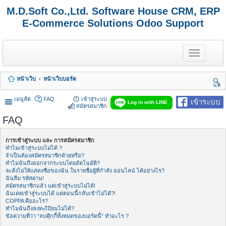
M.D.Soft Co.,Ltd. Software House CRM, ERP
E-Commerce Solutions Odoo Support
T
o
g
g
หน้าเว็บ
หน้าเว็บบอร์ด
l
นห
e
า
n
เมนูลัด
FAQ
เข้าสู่ระบบ
เข้าระบบ
Log in with LINE
a
สมัครสมาชิก
v
FAQ
i
g
a
การเข้าสู่ระบบ และ การสมัครสมาชิก
t
ทำไมเข้าสู่ระบบไม่ได้ ?
i
จำเป็นต้องสมัครสมาชิกด้วยหรือ?
o
ทำไมฉันถึงออกจากระบบโดยอัตโนมัติ?
n
จะสั่งไม่ให้แสดงชื่อของฉัน ในรายชื่อผู้ที่กำลัง ออนไลน์ ได้อย่างไร?
ฉันลืม รหัสผ่าน!
สมัครสมาชิกแล้ว แต่เข้าสู่ระบบไม่ได้!
ฉันเคยเข้าสู่ระบบได้ แต่ตอนนี้กลับเข้าไม่ได้?!
COPPA คืออะไร?
ทำไมฉันถึงลงทะเีบียนไม่ได้?
ข้อความที่ว่า “ลบคุีกกี้ทั้งหมดของบอร์ดนี้” ทำอะไร ?