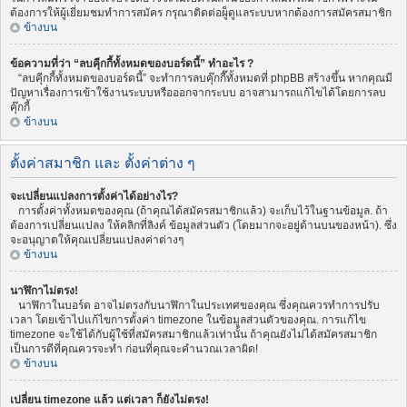
ต้องการให้ผู้เยี่ยมชมทำการสมัคร กรุณาติดต่อผู็ดูแลระบบหากต้องการสมัครสมาชิก
ข้างบน
ข้อความที่ว่า “ลบคุีกกี้ทั้งหมดของบอร์ดนี้” ทำอะไร ?
“ลบคุีกกี้ทั้งหมดของบอร์ดนี้” จะทำการลบคุ๊กกี๊ทั้งหมดที่ phpBB สร้างขึ้น หากคุณมี
ปัญหาเรื่องการเข้าใช้งานระบบหรือออกจากระบบ อาจสามารถแก้ไขได้โดยการลบ
คุ๊กกี้
ข้างบน
ตั้งค่าสมาชิก และ ตั้งค่าต่าง ๆ
จะเปลี่ยนแปลงการตั้งค่าได้อย่างไร?
การตั้งค่าทั้งหมดของคุณ (ถ้าคุณได้สมัครสมาชิกแล้ว) จะเก็บไว้ในฐานข้อมูล. ถ้า
ต้องการเปลี่ยนแปลง ให้คลิกที่ลิงค์ ข้อมูลส่วนตัว (โดยมากจะอยู่ด้านบนของหน้า). ซึ่ง
จะอนุญาตให้คุณเปลี่ยนแปลงค่าต่างๆ
ข้างบน
นาฬิกาไม่ตรง!
นาฬิกาในบอร์ด อาจไม่ตรงกับนาฬิกาในประเทศของคุณ ซึ่งคุณควรทำการปรับ
เวลา โดยเข้าไปแก้ไขการตั้งค่า timezone ในข้อมูลส่วนตัวของคุณ. การแก้ไข
timezone จะใช้ได้กับผู้ใช้ที่สมัครสมาชิกแล้วเท่านั้น ถ้าคุณยังไม่ได้สมัครสมาชิก
เป็นการดีที่คุณควรจะทำ ก่อนที่คุณจะคำนวณเวลาผิด!
ข้างบน
เปลี่ยน timezone แล้ว แต่เวลา ก็ยังไม่ตรง!