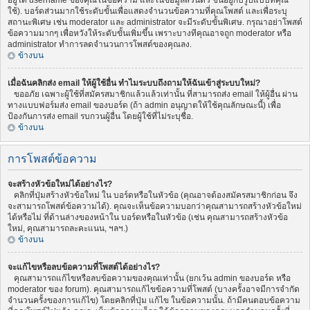
อยู่ใต้ username ของคุณในข้อความ และในข้อมูลส่วนตัว ขึ้นอยู่กับรูปแบบที่คุณ
ใช้). บอร์ดส่วนมากใช้ระดับขั้นเพื่อแสดงจำนวนข้อความที่คุณโพสต์ และเพื่อระบุ
สถานะพิเศษ เช่น moderator และ administrator จะมีระดับขั้นพิเศษ. กรุณาอย่าโพสต์
ข้อความมากๆ เพื่อหวังให้ระดับขั้นเพิ่มขึ้น เพราะบางทีคุณอาจถูก moderator หรือ
administrator ทำการลดจำนวนการโพสต์ของคุณลง.
ข้างบน
เมื่อฉันคลิกส่ง email ให้ผู้ใช้อื่น ทำไมระบบถึงถามให้ฉันเข้าสู่ระบบใหม่?
ขออภัย เฉพาะผู้ใช้ที่สมัครสมาชิกแล้วแล้วเท่านั้น ที่สามารถส่ง email ให้ผู้อื่น ผ่าน
ทางแบบฟอร์มส่ง email ของบอร์ด (ถ้า admin อนุญาตให้ใช้คุณลักษณะนี้) เพื่อ
ป้องกันการส่ง email รบกวนผู้อื่น โดยผู้ใช้ที่ไม่ระบุชื่อ.
ข้างบน
การโพสต์ข้อความ
จะสร้างหัวข้อใหม่ได้อย่างไร?
คลิกที่ปุ่มสร้างหัวข้อใหม่ ใน บอร์ดหรือในหัวข้อ (คุณอาจต้องสมัครสมาชิกก่อน จึง
จะสามารถโพสต์ข้อความได้). คุณจะเห็นข้อความบอกว่าคุณสามารถสร้างหัวข้อใหม่
ได้หรือไม่ ที่ด้านล่างของหน้าใน บอร์ดหรือในหัวข้อ (เช่น คุณสามารถสร้างหัวข้อ
ใหม่, คุณสามารถละคะแนน, ฯลฯ.)
ข้างบน
จะแก้ไขหรือลบข้อความที่โพสต์ได้อย่างไร?
คุณสามารถแก้ไขหรือลบข้อความของคุณเท่านั้น (ยกเว้น admin ของบอร์ด หรือ
moderator ของ forum). คุณสามารถแก้ไขข้อความที่โพสต์ (บางครั้งอาจมีการจำกัด
จำนวนครั้งของการแก้ไข) โดยคลิกที่ปุ่ม แก้ไข ในข้อความนั้น. ถ้ามีคนตอบข้อความ