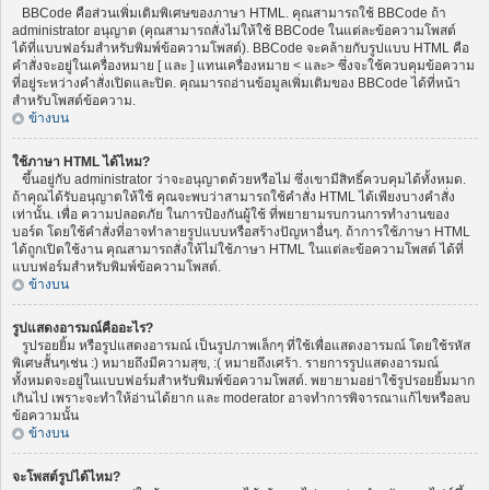
BBCode คือส่วนเพิ่มเติมพิเศษของภาษา HTML. คุณสามารถใช้ BBCode ถ้า
administrator อนุญาต (คุณสามารถสั่งไม่ให้ใช้ BBCode ในแต่ละข้อความโพสต์
ได้ที่แบบฟอร์มสำหรับพิมพ์ข้อความโพสต์). BBCode จะคล้ายกับรูปแบบ HTML คือ
คำสั่งจะอยู่ในเครื่องหมาย [ และ ] แทนเครื่องหมาย < และ> ซึ่งจะใช้ควบคุมข้อความ
ที่อยู่ระหว่างคำสั่งเปิดและปิด. คุณมารถอ่านข้อมูลเพิ่มเติมของ BBCode ได้ที่หน้า
สำหรับโพสต์ข้อความ.
ข้างบน
ใช้ภาษา HTML ได้ไหม?
ขึ้นอยู่กับ administrator ว่าจะอนุญาตด้วยหรือไม่ ซึ่งเขามีสิทธิ์ควบคุมได้ทั้งหมด.
ถ้าคุณได้รับอนุญาตให้ใช้ คุณจะพบว่าสามารถใช้คำสั่ง HTML ได้เพียงบางคำสั่ง
เท่านั้น. เพื่อ ความปลอดภัย ในการป้องกันผู้ใช้ ที่พยายามรบกวนการทำงานของ
บอร์ด โดยใช้คำสั่งที่อาจทำลายรูปแบบหรือสร้างปัญหาอื่นๆ. ถ้าการใช้ภาษา HTML
ได้ถูกเปิดใช้งาน คุณสามารถสั่งให้ไม่ใช้ภาษา HTML ในแต่ละข้อความโพสต์ ได้ที่
แบบฟอร์มสำหรับพิมพ์ข้อความโพสต์.
ข้างบน
รูปแสดงอารมณ์คืออะไร?
รูปรอยยิ้ม หรือรูปแสดงอารมณ์ เป็นรูปภาพเล็กๆ ที่ใช้เพื่อแสดงอารมณ์ โดยใช้รหัส
พิเศษสั้นๆเช่น :) หมายถึงมีความสุข, :( หมายถึงเศร้า. รายการรูปแสดงอารมณ์
ทั้งหมดจะอยู่ในแบบฟอร์มสำหรับพิมพ์ข้อความโพสต์. พยายามอย่าใช้รูปรอยยิ้มมาก
เกินไป เพราะจะทำให้อ่านได้ยาก และ moderator อาจทำการพิจารณาแก้ไขหรือลบ
ข้อความนั้น
ข้างบน
จะโพสต์รูปได้ไหม?