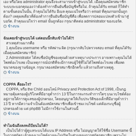
เอง หรือโดย administrator คุณจึงจะสามารถเข้าสู่ระบบได้. เมื่อคุณสมัครสมาชิก
ระบบจะบอกคุณเองว่าต้องทำการยืนยันชื่อบัญชีหรือไม่. ถ้าคุณได้รับ email ก็ให้ทำ
ตามขั้นตอนในนั้น, ถ้าคุณไม่ได้รับ อีเมล คุณแน่ใจหรือว่า email ที่คุณกรอกนั้นถูก
ต้อง? เหตุผลเดียวที่ต้องทำการยืนยันชื่อบัญชีคือ เพื่อลดการปลอมแปลงตัวเข้ามาสู่
บอร์ด. ถ้าคุณแน่ใจว่า email นั้นถูกต้อง กรุณาติดต่อ administrator ของบอร์ด.
ข้างบน
ฉันเคยเข้าสู่ระบบได้ แต่ตอนนี้กลับเข้าไม่ได้?!
สาเหตุส่วนมากคือ
1.คุณป้อน username หรือ รหัสผ่าน ผิด (กรุณากลับไปตรวจสอบ email ที่คุณได้รับ
เมื่อคุณสมัครสมาชิก)
2.Administrator ได้ลบชื่อบัญชีของคุณด้วยสาเหตุบางประการ อาจเพราะคุณไม่ได้
โพสต์อะไรเลย เป็นเหตุการณ์ปกติที่จะมีการลบผู้ใช้ที่ไม่ได้โพสต์อะไรเลย เพื่อลด
ขนาดของฐานข้อมูล. กรุณาลองสมัครสมาชิกอีกครั้ง แล้วถามถึงสาเหตุดู.
ข้างบน
COPPA คืออะไร?
COPPA, หรือ the Child ออนไลน์ Privacy and Protection Act of 1998, เป็นกฏ
หมายคุ้มครองผู้บริโภคที่มีอายุต่ำกว่า 13 ปีในการจะกระทำการใดๆ บนเวบไซต์ต้อง
อยู่ภายใต้การดูแลของผู้ปกครอง, โดยอนุญาตให้เก็บประวัติของเด็กที่มีอายุต่ำกว่า
13 ปี หากมีความจำเป็นต้องสมัครสมาชิกเพื่อเข้าชมเวบไซต์ แต่ต้องระบุชื่อผู้
ปกครองด้วย แต่ phpBB ไม่มีการใช้งานในส่วนนี้
ข้างบน
ทำไมฉันถึงลงทะเีบียนไม่ได้?
เป็นไปได้ว่าผู้ดูแลระบบได้แบน IP Address หรือ ไม่อนุญาตให้ใช้ชื่อ Username นี้
ในการสมัคร เจ้าของเวบไซต์อาจจะไม่เปิดในส่วนของการสมัครสมาชิก เพราะไม่