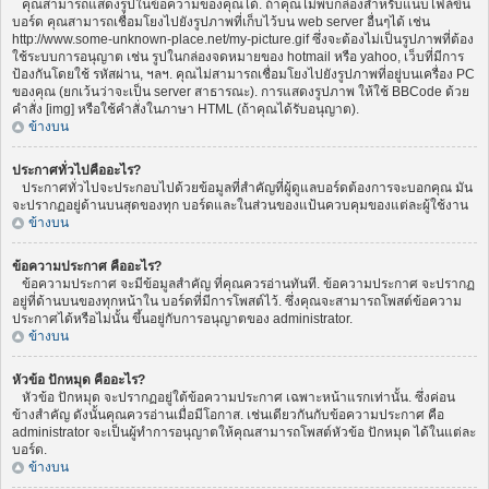
คุณสามารถแสดงรูปในข้อความของคุณได้. ถ้าคุณไม่พบกล่องสำหรับแนบไฟล์ขึ้น
บอร์ด คุณสามารถเชื่อมโยงไปยังรูปภาพที่เก็บไว้บน web server อื่นๆได้ เช่น
http://www.some-unknown-place.net/my-picture.gif ซึ่งจะต้องไม่เป็นรูปภาพที่ต้อง
ใช้ระบบการอนุญาต เช่น รูปในกล่องจดหมายของ hotmail หรือ yahoo, เว็บที่มีการ
ป้องกันโดยใช้ รหัสผ่าน, ฯลฯ. คุณไม่สามารถเชื่อมโยงไปยังรูปภาพที่อยู่บนเครื่อง PC
ของคุณ (ยกเว้นว่าจะเป็น server สาธารณะ). การแสดงรูปภาพ ให้ใช้ BBCode ด้วย
คำสั่ง [img] หรือใช้คำสั่งในภาษา HTML (ถ้าคุณได้รับอนุญาต).
ข้างบน
ประกาศทั่วไปคืออะไร?
ประกาศทั่วไปจะประกอบไปด้วยข้อมูลที่สำคัญที่ผู้ดูแลบอร์ดต้องการจะบอกคุณ มัน
จะปรากฏอยู่ด้านบนสุดของทุก บอร์ดและในส่วนของแป้นควบคุมของแต่ละผู้ใช้งาน
ข้างบน
ข้อความประกาศ คืออะไร?
ข้อความประกาศ จะมีข้อมูลสำคัญ ที่คุณควรอ่านทันที. ข้อความประกาศ จะปรากฏ
อยู่ที่ด้านบนของทุกหน้าใน บอร์ดที่มีการโพสต์ไว้. ซึ่งคุณจะสามารถโพสต์ข้อความ
ประกาศได้หรือไม่นั้น ขึ้นอยู่กับการอนุญาตของ administrator.
ข้างบน
หัวข้อ ปักหมุด คืออะไร?
หัวข้อ ปักหมุด จะปรากฏอยู่ใต้ข้อความประกาศ เฉพาะหน้าแรกเท่านั้น. ซึ่งค่อน
ข้างสำคัญ ดังนั้นคุณควรอ่านเมื่อมีโอกาส. เช่นเดียวกันกับข้อความประกาศ คือ
administrator จะเป็นผู้ทำการอนุญาตให้คุณสามารถโพสต์หัวข้อ ปักหมุด ได้ในแต่ละ
บอร์ด.
ข้างบน