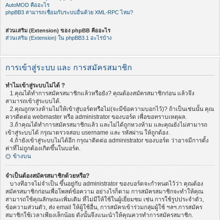
AutoMOD คืออะไร
phpBB3 สามารถเชื่อมกับระบบอื่นด้วย XML-RPC ไหม?
ส่วนเสริม (Extension) ของ phpBB คืออะไร
ส่วนเสริม (Extension) ใน phpBB3.1 อะไรบ้าง
การเข้าสู่ระบบ และ การสมัครสมาชิก
ทำไมเข้าสู่ระบบไม่ได้ ?
1.คุณได้ทำการสมัครสมาชิกแล้วหรือยัง? คุณต้องสมัครสมาชิกก่อน แล้วจึง
สามารถเข้าสู่ระบบได้.
2.คุณถูกหวงห้ามไม่ให้เข้าสู่บอร์ดหรือไม่(จะมีข้อความบอกไว้)? ถ้าเป็นเช่นนั้น คุณ
ควรติดต่อ webmaster หรือ administrator ของบอร์ด เพื่อขอทราบเหตุผล.
3.ถ้าคุณได้ทำการสมัครสมาชิกแล้ว และไม่ได้ถูกหวงห้าม และคุณยังไม่สามารถ
เข้าสู่ระบบได้ กรุณาตรวจสอบ username และ รหัสผ่าน ให้ถูกต้อง.
4.ถ้ายังเข้าสู่ระบบไม่ได้อีก กรุณาติดต่อ administrator ของบอร์ด ว่าอาจมีการตั้ง
ค่าที่ไม่ถูกต้องเกิดขึ้นในบอร์ด.
ข้างบน
จำเป็นต้องสมัครสมาชิกด้วยหรือ?
บางทีอาจไม่จำเป็น ขึ้นอยู่กับ administrator ของบอร์ดจะกำหนดไว้ว่า คุณต้อง
สมัครสมาชิกก่อนเพื่อโพสต์ข้อความ อย่างไรก็ตาม การสมัครสมาชิกจะทำให้คุณ
สามารถใช้คุณลักษณะเพิ่มเติม ที่ไม่มีให้ใช้ในผู้เยี่ยมชม เช่น การใช้รูปประจำตัว,
ข้อความส่วนตัว, ส่ง email ให้ผู้ใช้อื่น, การสมัครเข้าร่วมกลุ่มผู้ใช้ ฯลฯ.การสมัคร
สมาชิกใช้เวลาเพียงเล็กน้อย ดังนั้นจึงแนะนำให้คุณควรทำการสมัครสมาชิก.