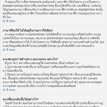
ถ้าคุณแน่ใจว่าเลือก timezone ถูกต้องแล้ว แต่นาฬิกาก็ยังไม่ตรง อาจเป็นเพราะ
daylight savings time (หรือ summer time ซึ่งจะรู้จักดีใน UK และที่อื่นๆ). บอร์ดไม่
ได้ถูกออกแบบมาเพื่อรองรับการเปลี่ยนระหว่างนาฬิกาปกติและ daylight time ดังนั้น
ทุกเดือนของฤดูร้อน นาฬิกาในบอร์ดอาจผิดพลาดไปจากนาฬิกาของคุณประมาณ 1
ชั่วโมง.
ข้างบน
ภาษาที่ฉันใช้ ไม่ได้อยู่ในรายการให้เลือก!
สาเหตุอาจเกิดจาก administrator ไม่ได้ติดตั้งภาษาของคุณ หรือยังไม่มีการแปล
บอร์ดให้เป็นภาษาของคุณ. ลองถาม administrator ของบอร์ดดู เผื่อเขาอาจติดตั้ง
ภาษาที่คุณต้องการได้ ถ้ายังไม่พบภาษาให้ติดตั้ง คุณสามารถแปลด้วยตัวเองได้. คุณ
จะพบข้อมูลเพิ่มเติมที่เว็บของ phpBB Group (จะเห็นลิงค์ที่ด้านล่างของหน้า)
ข้างบน
จะแสดงรูปภาพด้านล่าง username อย่างไร?
มีรูปภาพ 2 อย่างที่จะแสดงอยู่ใต้ username เมื่ออ่านข้อความ.
1.รูปภาพแสดงระดับขั้น อาจเป็นรูปดาวหรือกล่องที่จะบอกว่าคุณโพสต์ข้อความ
มากน้อยเพียงใด.
2.ถัดลงมาอาจเป็นรูปภาพขนาดใหญ่ คือรูปภาพประจำตัว ซึ่งจะบ่งบอกผู้ใช้แต่ละ
คน. ขึ้นอยู่กับ administrator ของบอร์ด ที่จะยอมให้ใช้รูปภาพประจำตัว และคุณ
สามารถเลือกวิธีสร้างได้. ถ้าคุณไม่สามารถใช้รูปภาพประจำตัว คุณควรถามเหตุผล
จาก admin ของบอร์ด (ซึ่งเราแน่ใจว่าเหตุผลนั้นจะต้องดีพอ!)
ข้างบน
จะเปลี่ยนระดับขั้นได้อย่างไร?
โดยทั่วไปแล้ว คุณไม่สามารถแก้ไขข้อความแสดงระดับขั้นได้ (ระดับขั้นจะปรากฏ