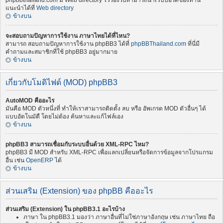
phpbbthailand.com มี Web directory ไว้รองรับสามารถนำเว็บบอร์ดของท่าน
แนะนำได้ที่
Web directory
ข้างบน
จะสอบถามปัญหาการใช้งาน ภาษาไทยได้ที่ไหน?
สามารถ สอบถามปัญหาการใช้งาน phpBB3 ได้ที่
phpBBThailand.com
ที่นี่มี
คำถามและสมาชิกที่ใช้ phpBB3 อยู่มากมาย
ข้างบน
เกี่ยวกับโมดิไฟด์ (MOD) phpBB3
AutoMOD คืออะไร
มันคือ MOD ตัวหนึ่งที่ ทำให้เราสามารถติดตั้ง ลบ หรือ อัพเกรด MOD ตัวอื่นๆ ได้
แบบอัตโนมัตื โดยไม่ต้อง ค้นหาและแก้ไฟล์เอง
ข้างบน
phpBB3 สามารถเชื่อมกับระบบอื่นด้วย XML-RPC ไหม?
phpBB3 มี MOD สำหรับ XML-RPC เพื่อแลกเปลี่ยนหรือจัดการข้อมูลจากโปรแกรม
อื่น เช่น
OpenERP
ได้
ข้างบน
ส่วนเสริม (Extension) ของ phpBB คืออะไร
ส่วนเสริม (Extension) ใน phpBB3.1 อะไรบ้าง
ภาษา ใน phpBB3.1 มองว่า ภาษาอื่นที่ไม่ใช่ภาษาอังกฤษ เช่น ภาษาไทย ถือ