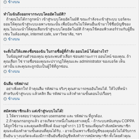
ข้างบน
ทำไมฉันถึงออกจากระบบโดยอัตโนมัติ?
ถ้าคุณไม่ได้กาถูกหน้า เข้าสู่ระบบโดยอัตโนมัติ ขณะกำลังจะเข้าสู่ระบบ บอร์ดจะ
ยอมให้คุณเข้าสู่ระบบเฉพาะขณะนั้น เพื่อป้องกันไม่ให้คนอื่นเข้ามาใช้ชื่อบัญชีของ
คุณ.ไม่แนะนำให้คุณเลือกเข้าสู่ระบบโดยอัตโนมัติ ถ้าคุณใช้คอมพิวเตอร์ร่วมกับผู้อื่น
เช่น ในห้องสมุด, internet cafe, มหาวิทยาลัย, ฯลฯ
ข้างบน
จะสั่งไม่ให้แสดงชื่อของฉัน ในรายชื่อผู้ที่กำลัง ออนไลน์ ได้อย่างไร?
ในข้อมูลส่วนตัวของคุณ คุณจะพบตัวเลือก ซ่อนสถานะการ ออนไลน์ ของคุณ. ถ้า
คุณเลือก ใช่ รายชื่อของคุณจะปรากฏให้คุณและ administrator ของบอร์ด เห็น
เท่านั้น และคุณจะถูกนับเป็นผู้ใช้ที่ถูกซ่อน.
ข้างบน
ฉันลืม รหัสผ่าน!
อย่าเพิ่งตกใจ! ถ้าคุณลืม รหัสผ่าน จริงๆ คุณสามารถขออันใหม่ได้. ให้ไปที่หน้า
สำหรับเข้าสู่ระบบ แล้วคลิก ลืม รหัสผ่าน แล้วทำตามขั้นตอนไปเรื่อยๆ
ข้างบน
สมัครสมาชิกแล้ว แต่เข้าสู่ระบบไม่ได้!
1.ให้ตรวจสอบว่าคุณกรอก username และ รหัสผ่าน ที่ถูกต้อง.
2.ถ้าคุณกรอกถูกแล้ว อาจเกิดจากหนึ่งในสองสาเหตุนี้. - ถ้าระบบสนับสนุน COPPA
ได้ถูกใช้งาน และคุณคลิกที่ลิงค์ ฉันอายุต่ำกว่า 13 ปี ขณะที่คุณกำลังสมัครสมาชิก
คุณจะต้องทำตามขั้นตอนที่คุณได้รับ. - อาจเป็นเพราะชื่อบัญชีของคุณยังไม่ได้รับการ
ยืนยัน บางบอร์ดจะต้องมีการยืนยันชื่อบัญชีหลังทำการสมัครสมาชิก ทั้งโดยตัวคุณ