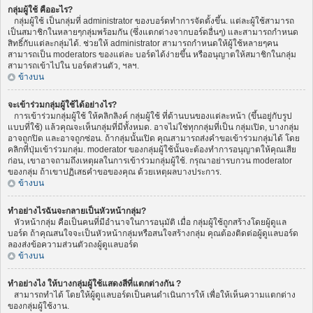
กลุ่มผู้ใช้ คืออะไร?
กลุ่มผู้ใช้ เป็นกลุ่มที่ administrator ของบอร์ดทำการจัดตั้งขึ้น. แต่ละผู้ใช้สามารถ
เป็นสมาชิกในหลายๆกลุ่มพร้อมกัน (ซึ่งแตกต่างจากบอร์ดอื่นๆ) และสามารถกำหนด
สิทธิ์กับแต่ละกลุ่มได้. ช่วยให้ administrator สามารถกำหนดให้ผู้ใช้หลายๆคน
สามารถเป็น moderators ของแต่ละ บอร์ดได้ง่ายขึ้น หรืออนุญาตให้สมาชิกในกลุ่ม
สามารถเข้าไปใน บอร์ดส่วนตัว, ฯลฯ.
ข้างบน
จะเข้าร่วมกลุ่มผู้ใช้ได้อย่างไร?
การเข้าร่วมกลุ่มผู้ใช้ ให้คลิกลิงค์ กลุ่มผู้ใช้ ที่ด้านบนของแต่ละหน้า (ขึ้นอยู่กับรูป
แบบที่ใช้) แล้วคุณจะเห็นกลุ่มที่มีทั้งหมด. อาจไม่ใช่ทุกกลุ่มที่เป็น กลุ่มเปิด, บางกลุ่ม
อาจถูกปิด และอาจถูกซ่อน. ถ้ากลุ่มนั้นเปิด คุณสามารถส่งคำขอเข้าร่วมกลุ่มได้ โดย
คลิกที่ปุ่มเข้าร่วมกลุ่ม. moderator ของกลุ่มผู้ใช้นั้นจะต้องทำการอนุญาตให้คุณเสีย
ก่อน, เขาอาจถามถึงเหตุผลในการเข้าร่วมกลุ่มผู้ใช้. กรุณาอย่ารบกวน moderator
ของกลุ่ม ถ้าเขาปฏิเสธคำขอของคุณ ด้วยเหตุผลบางประการ.
ข้างบน
ทำอย่างไรฉันจะกลายเป็นหัวหน้ากลุ่ม?
หัวหน้ากลุ่ม คือเป็นคนที่มีอำนาจในการอนุมัติ เมื่อ กลุ่มผู้ใช้ถูกสร้างโดยผู้ดูแล
บอร์ด ถ้าคุณสนใจจะเป็นหัวหน้ากลุ่มหรือสนใจสร้างกลุ่ม คุณต้องติดต่อผู้ดูแลบอร์ด
ลองส่งข้อความส่วนตัวถงผู้ดูแลบอร์ด
ข้างบน
ทำอย่างไง ให้บางกลุ่มผู้ใช้แสดงสีที่แตกต่างกัน ?
สามารถทำได้ โดยให้ผู้ดูแลบอร์ดเป็นคนดำเนินการให้ เพื่อให้เห็นความแตกต่าง
ของกลุ่มผู้ใช้งาน.