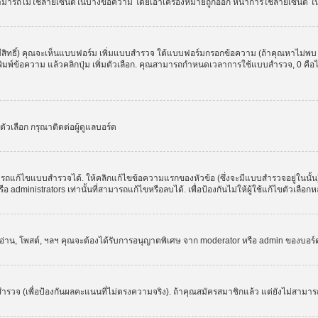
สามารถไม่ใช้ลายเซ็นต์ในบางข้อความ โดยเอาเครื่องหมายถูกออก หน้าการใช้ลายเซ็นต์ 
มีสิทธิ์) คุณจะเห็นแบบฟอร์ม เพิ่มแบบสำรวจ ใต้แบบฟอร์มกรอกข้อความ (ถ้าคุณหาไม่พบ
ให้พิมพ์ข้อความ แล้วคลิกปุ่ม เพิ่มตัวเลือก. คุณสามารถกำหนดเวลาการใช้แบบสำรวจ, 0 คื
วเลือก กรุณาติดต่อผู้ดูแลบอร์ด
รถแก้ไขแบบสำรวจได้. ให้คลิกแก้ไขข้อความแรกของหัวข้อ (ซึ่งจะมีแบบสำรวจอยู่ในนั้
administrators เท่านั้นที่สามารถแก้ไขหรือลบได้. เพื่อป้องกันไม่ให้ผู้ใช้แก้ไขตัวเลื
, อ่าน, โพสต์, ฯลฯ คุณจะต้องได้รับการอนุญาตพิเศษ จาก moderator หรือ admin ของบอร
ำรวจ (เพื่อป้องกันผลคะแนนที่ไม่ตรงความจริง). ถ้าคุณสมัครสมาชิกแล้ว แต่ยังไม่สามาร