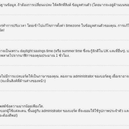
านข้อมูล. ถ้าต้องการเปลี่ยนแปลง ให้คลิกที่ลิงค์ ข้อมูลส่วนตัว (โดยมากจะอยู่ด้านบนข
รปรับเวลา โดยเข้าไปแก้ไขการตั้งค่า timezone ในข้อมูลส่วนตัวของคุณ. การแก้ไข time
ิด!
าจเป็นเพราะ daylight savings time (หรือ summer time ซึ่งจะรู้จักดีใน UK และที่อื่นๆ)
จผิดพลาดไปจากนาฬิกาของคุณประมาณ 1 ชั่วโมง.
งไม่มีการแปลบอร์ดให้เป็นภาษาของคุณ. ลองถาม administrator ของบอร์ดดู เผื่อเขาอาจต
จะเห็นลิงค์ที่ด้านล่างของหน้า)
โพสต์ข้อความมากน้อยเพียงใด.
ผู้ใช้แต่ละคน. ขึ้นอยู่กับ administrator ของบอร์ด ที่จะยอมให้ใช้รูปภาพประจำตัว แ
ะต้องดีพอ!)