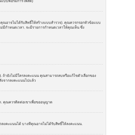
ในแบบฟอร์มการโพสต์)
 คุณอาจไม่ได้รับสิทธิ์ให้สร้างแบบสำรวจ). คุณควรกรอกหัวข้อแบบ
อไม่มีกำหนดเวลา. จะมีรายการกำหนดเวลาให้คุณเห็น ซึ่ง
น). ถ้ายังไม่มีใครลงคะแนน คุณสามารถลบหรือแก้ไขตัวเลือกของ
อกหลังจากลงคะแนนไปแล้ว
์ด. คุณควรติดต่อเขาเพื่อขออนุญาต
ถลงคะแนนได้ บางทีคุณอาจไม่ได้รับสิทธิ์ให้ลงคะแนน.