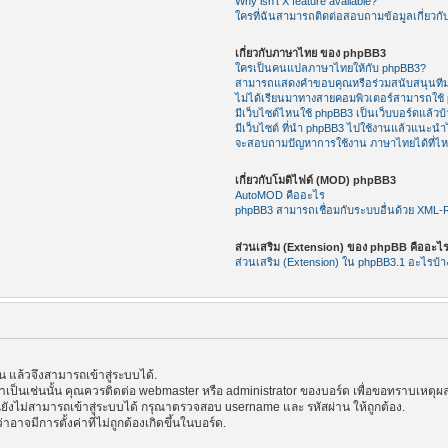
Why isn’t X feature available?
ใครที่ฉันสามารถติดต่อสอบถามข้อมูลเกี่ยวกับ
เกี่ยวกับภาษาไทย ของ phpBB3
ใครเป็นคนแปลภาษาไทยให้กับ phpBB3?
สามารถแสดงคำขอบคุณหรือร่วมสนับสนุนทีม
ไม่ได้เรียนมาทางสายคอมพิวเตอร์สามารถใช้
มีเว็บไซต์ไหนใช้ phpBB3 เป็นเว็บบอร์ดแล้วบ้
มีเว็บไซต์ ที่นำ phpBB3 ไปใช้งานแล้วแนะนำไ
จะสอบถามปัญหาการใช้งาน ภาษาไทยได้ที่ไ
เกี่ยวกับโมดิไฟด์ (MOD) phpBB3
AutoMOD คืออะไร
phpBB3 สามารถเชื่อมกับระบบอื่นด้วย XML
ส่วนเสริม (Extension) ของ phpBB คืออะไ
ส่วนเสริม (Extension) ใน phpBB3.1 อะไรบ้า
แล้วจึงสามารถเข้าสู่ระบบได้.
้าเป็นเช่นนั้น คุณควรติดต่อ webmaster หรือ administrator ของบอร์ด เพื่อขอทราบเหตุผล
ังไม่สามารถเข้าสู่ระบบได้ กรุณาตรวจสอบ username และ รหัสผ่าน ให้ถูกต้อง.
าอาจมีการตั้งค่าที่ไม่ถูกต้องเกิดขึ้นในบอร์ด.