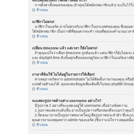
จะเปลี่ยนแปลงการตั้งค่าได้อย่างไร?
การตั้งค่าทั้งหมดของคุณ (ถ้าคุณได้สมัครสมาชิกแล้ว) จะเก็บไว้ในฐ
ข้างบน
นาฬิกาไม่ตรง!
นาฬิกาในบอร์ด อาจไม่ตรงกับนาฬิกาในประเทศของคุณ ซึ่งคุณควรทำกา
ได้สมัครสมาชิก เป็นการดีที่คุณควรจะทำ ก่อนที่คุณจะคำนวณเวลาผ
ข้างบน
เปลี่ยน timezone แล้ว แต่เวลา ก็ยังไม่ตรง!
ถ้าคุณแน่ใจว่าเลือก timezone ถูกต้องแล้ว แต่นาฬิกาก็ยังไม่ตรง อ
และ daylight time ดังนั้นทุกเดือนของฤดูร้อน นาฬิกาในบอร์ดอา
ข้างบน
ภาษาที่ฉันใช้ ไม่ได้อยู่ในรายการให้เลือก!
สาเหตุอาจเกิดจาก administrator ไม่ได้ติดตั้งภาษาของคุณ หรือยั
แปลด้วยตัวเองได้. คุณจะพบข้อมูลเพิ่มเติมที่เว็บของ phpBB Group (
ข้างบน
จะแสดงรูปภาพด้านล่าง username อย่างไร?
มีรูปภาพ 2 อย่างที่จะแสดงอยู่ใต้ username เมื่ออ่านข้อความ.
1.รูปภาพแสดงระดับขั้น อาจเป็นรูปดาวหรือกล่องที่จะบอกว่าคุณ
2.ถัดลงมาอาจเป็นรูปภาพขนาดใหญ่ คือรูปภาพประจำตัว ซึ่งจะบ่งบอก
คุณควรถามเหตุผลจาก admin ของบอร์ด (ซึ่งเราแน่ใจว่าเหตุผลนั้นจ
ข้างบน