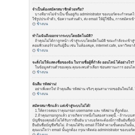
จำเป็นต้องสมัครสมาชิกด้วยหรือ?
บางทีอาจไม่จำเป็น ขึ้นอยู่กับ administrator ของบอร์ดจะกำหนดไว้
ใช้รูปประจำตัว, ข้อความส่วนตัว, ส่ง email ให้ผู้ใช้อื่น, การสมัค
ข้างบน
ทำไมฉันถึงออกจากระบบโดยอัตโนมัติ?
ถ้าคุณไม่ได้กาถูกหน้า เข้าสู่ระบบโดยอัตโนมัติ ขณะกำลังจะเข้าสู่
คอมพิวเตอร์ร่วมกับผู้อื่น เช่น ในห้องสมุด, internet cafe, มหาวิทยา
ข้างบน
จะสั่งไม่ให้แสดงชื่อของฉัน ในรายชื่อผู้ที่กำลัง ออนไลน์ ได้อย่างไร?
ในข้อมูลส่วนตัวของคุณ คุณจะพบตัวเลือก ซ่อนสถานะการ ออนไลน์ ขอ
ข้างบน
ฉันลืม รหัสผ่าน!
อย่าเพิ่งตกใจ! ถ้าคุณลืม รหัสผ่าน จริงๆ คุณสามารถขออันใหม่ได้. 
ข้างบน
สมัครสมาชิกแล้ว แต่เข้าสู่ระบบไม่ได้!
1.ให้ตรวจสอบว่าคุณกรอก username และ รหัสผ่าน ที่ถูกต้อง.
2.ถ้าคุณกรอกถูกแล้ว อาจเกิดจากหนึ่งในสองสาเหตุนี้. - ถ้าระบบสน
บัญชีของคุณยังไม่ได้รับการยืนยัน บางบอร์ดจะต้องมีการยืนยันชื่
ยืนยันชื่อบัญชีหรือไม่. ถ้าคุณได้รับ email ก็ให้ทำตามขั้นตอนในนั้น
คุณแน่ใจว่า email นั้นถูกต้อง กรุณาติดต่อ administrator ของบอร์ด
ข้างบน