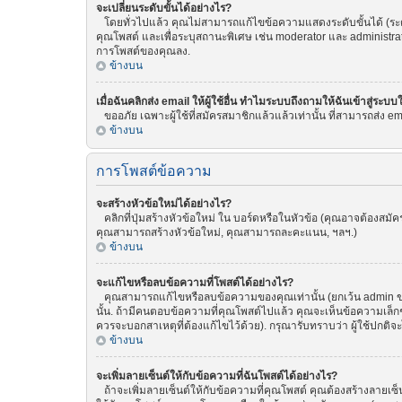
จะเปลี่ยนระดับขั้นได้อย่างไร?
โดยทั่วไปแล้ว คุณไม่สามารถแก้ไขข้อความแสดงระดับขั้นได้ (ระดับ
คุณโพสต์ และเพื่อระบุสถานะพิเศษ เช่น moderator และ administrat
การโพสต์ของคุณลง.
ข้างบน
เมื่อฉันคลิกส่ง email ให้ผู้ใช้อื่น ทำไมระบบถึงถามให้ฉันเข้าสู่ระบบ
ขออภัย เฉพาะผู้ใช้ที่สมัครสมาชิกแล้วแล้วเท่านั้น ที่สามารถส่ง emai
ข้างบน
การโพสต์ข้อความ
จะสร้างหัวข้อใหม่ได้อย่างไร?
คลิกที่ปุ่มสร้างหัวข้อใหม่ ใน บอร์ดหรือในหัวข้อ (คุณอาจต้องสม
คุณสามารถสร้างหัวข้อใหม่, คุณสามารถละคะแนน, ฯลฯ.)
ข้างบน
จะแก้ไขหรือลบข้อความที่โพสต์ได้อย่างไร?
คุณสามารถแก้ไขหรือลบข้อความของคุณเท่านั้น (ยกเว้น admin ของ
นั้น. ถ้ามีคนตอบข้อความที่คุณโพสต์ไปแล้ว คุณจะเห็นข้อความเล็กๆ
ควรจะบอกสาเหตุที่ต้องแก้ไขไว้ด้วย). กรุณารับทราบว่า ผู้ใช้ปกติจ
ข้างบน
จะเพิ่มลายเซ็นต์ให้กับข้อความที่ฉันโพสต์ได้อย่างไร?
ถ้าจะเพิ่มลายเซ็นต์ให้กับข้อความที่คุณโพสต์ คุณต้องสร้างลายเซ็น