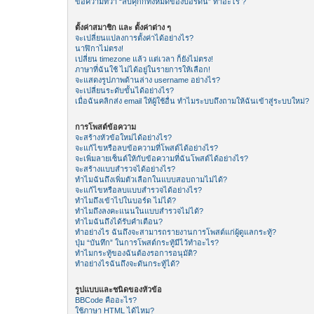
ข้อความที่ว่า “ลบคุีกกี้ทั้งหมดของบอร์ดนี้” ทำอะไร ?
ตั้งค่าสมาชิก และ ตั้งค่าต่าง ๆ
จะเปลี่ยนแปลงการตั้งค่าได้อย่างไร?
นาฬิกาไม่ตรง!
เปลี่ยน timezone แล้ว แต่เวลา ก็ยังไม่ตรง!
ภาษาที่ฉันใช้ ไม่ได้อยู่ในรายการให้เลือก!
จะแสดงรูปภาพด้านล่าง username อย่างไร?
จะเปลี่ยนระดับขั้นได้อย่างไร?
เมื่อฉันคลิกส่ง email ให้ผู้ใช้อื่น ทำไมระบบถึงถามให้ฉันเข้าสู่ระบบใหม่?
การโพสต์ข้อความ
จะสร้างหัวข้อใหม่ได้อย่างไร?
จะแก้ไขหรือลบข้อความที่โพสต์ได้อย่างไร?
จะเพิ่มลายเซ็นต์ให้กับข้อความที่ฉันโพสต์ได้อย่างไร?
จะสร้างแบบสำรวจได้อย่างไร?
ทำไมฉันถึงเพิ่มตัวเลือกในแบบสอบถามไม่ได้?
จะแก้ไขหรือลบแบบสำรวจได้อย่างไร?
ทำไมถึงเข้าไปในบอร์ด ไม่ได้?
ทำไมถึงลงคะแนนในแบบสำรวจไม่ได้?
ทำไมฉันถึงได้รับคำเตือน?
ทำอย่างไร ฉันถึงจะสามารถรายงานการโพสต์แก่ผู้ดูแลกระทู้?
ปุ่ม “บันทึก” ในการโพสต์กระทู้มีไว้ทำอะไร?
ทำไมกระทู้ของฉันต้องรอการอนุมัติ?
ทำอย่างไรฉันถึงจะดันกระทู้ได้?
รูปแบบและชนิดของหัวข้อ
BBCode คืออะไร?
ใช้ภาษา HTML ได้ไหม?