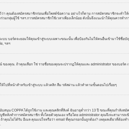
ว่า คุณต้องสมัครสมาชิกก่อนเพื่อโพสต์ข้อความ อย่างไรก็ตาม การสมัครสมาชิกจะทำให้คุณส
รเข้าร่วมกลุ่มผู้ใช้ ฯลฯ.การสมัครสมาชิกใช้เวลาเพียงเล็กน้อย ดังนั้นจึงแนะนำให้คุณควรทำ
ระบบ บอร์ดจะยอมให้คุณเข้าสู่ระบบเฉพาะขณะนั้น เพื่อป้องกันไม่ให้คนอื่นเข้ามาใช้ชื่อบ
ลัย, ฯลฯ
งคุณ. ถ้าคุณเลือก ใช่ รายชื่อของคุณจะปรากฏให้คุณและ administrator ของบอร์ด เห็นเท่
ให้ไปที่หน้าสำหรับเข้าสู่ระบบ แล้วคลิก ลืม รหัสผ่าน แล้วทำตามขั้นตอนไปเรื่อยๆ
ับสนุน COPPA ได้ถูกใช้งาน และคุณคลิกที่ลิงค์ ฉันอายุต่ำกว่า 13 ปี ขณะที่คุณกำลังสมั
อบัญชีหลังทำการสมัครสมาชิก ทั้งโดยตัวคุณเอง หรือโดย administrator คุณจึงจะสามารถเ
, ถ้าคุณไม่ได้รับ อีเมล คุณแน่ใจหรือว่า email ที่คุณกรอกนั้นถูกต้อง? เหตุผลเดียวที่ต้อง
.