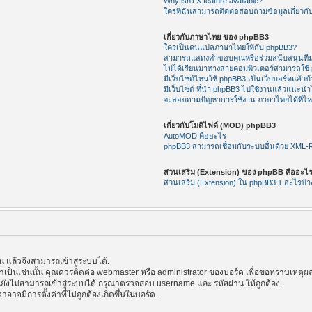
Why isn’t X feature available?
ใครที่ฉันสามารถติดต่อสอบถามข้อมูลเกี่ยวกับ
เกี่ยวกับภาษาไทย ของ phpBB3
ใครเป็นคนแปลภาษาไทยให้กับ phpBB3?
สามารถแสดงคำขอบคุณหรือร่วมสนับสนุนทีม
ไม่ได้เรียนมาทางสายคอมพิวเตอร์สามารถใช้
มีเว็บไซต์ไหนใช้ phpBB3 เป็นเว็บบอร์ดแล้วบ้
มีเว็บไซต์ ที่นำ phpBB3 ไปใช้งานแล้วแนะนำไ
จะสอบถามปัญหาการใช้งาน ภาษาไทยได้ที่ไ
เกี่ยวกับโมดิไฟด์ (MOD) phpBB3
AutoMOD คืออะไร
phpBB3 สามารถเชื่อมกับระบบอื่นด้วย XML
ส่วนเสริม (Extension) ของ phpBB คืออะไ
ส่วนเสริม (Extension) ใน phpBB3.1 อะไรบ้า
แล้วจึงสามารถเข้าสู่ระบบได้.
้าเป็นเช่นนั้น คุณควรติดต่อ webmaster หรือ administrator ของบอร์ด เพื่อขอทราบเหตุผล
ังไม่สามารถเข้าสู่ระบบได้ กรุณาตรวจสอบ username และ รหัสผ่าน ให้ถูกต้อง.
าอาจมีการตั้งค่าที่ไม่ถูกต้องเกิดขึ้นในบอร์ด.