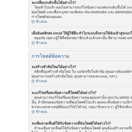
จะเปลี่ยนระดับขั้นได้อย่างไร?
โดยทั่วไปแล้ว คุณไม่สามารถแก้ไขข้อความแสดงระดับขั้นได้ (ระดับ
คุณโพสต์ และเพื่อระบุสถานะพิเศษ เช่น moderator และ administrat
การโพสต์ของคุณลง.
ข้างบน
เมื่อฉันคลิกส่ง email ให้ผู้ใช้อื่น ทำไมระบบถึงถามให้ฉันเข้าสู่ระบบ
ขออภัย เฉพาะผู้ใช้ที่สมัครสมาชิกแล้วแล้วเท่านั้น ที่สามารถส่ง emai
ข้างบน
การโพสต์ข้อความ
จะสร้างหัวข้อใหม่ได้อย่างไร?
คลิกที่ปุ่มสร้างหัวข้อใหม่ ใน บอร์ดหรือในหัวข้อ (คุณอาจต้องสม
คุณสามารถสร้างหัวข้อใหม่, คุณสามารถละคะแนน, ฯลฯ.)
ข้างบน
จะแก้ไขหรือลบข้อความที่โพสต์ได้อย่างไร?
คุณสามารถแก้ไขหรือลบข้อความของคุณเท่านั้น (ยกเว้น admin ของ
นั้น. ถ้ามีคนตอบข้อความที่คุณโพสต์ไปแล้ว คุณจะเห็นข้อความเล็กๆ
ควรจะบอกสาเหตุที่ต้องแก้ไขไว้ด้วย). กรุณารับทราบว่า ผู้ใช้ปกติจ
ข้างบน
จะเพิ่มลายเซ็นต์ให้กับข้อความที่ฉันโพสต์ได้อย่างไร?
ถ้าจะเพิ่มลายเซ็นต์ให้กับข้อความที่คุณโพสต์ คุณต้องสร้างลายเซ็น