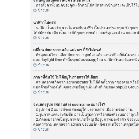
จะเปลี่ยนแปลงการตั้งค่าได้อย่างไร?
การตั้งค่าทั้งหมดของคุณ (ถ้าคุณได้สมัครสมาชิกแล้ว) จะเก็บไว้ในฐ
ข้างบน
นาฬิกาไม่ตรง!
นาฬิกาในบอร์ด อาจไม่ตรงกับนาฬิกาในประเทศของคุณ ซึ่งคุณควรทำกา
ได้สมัครสมาชิก เป็นการดีที่คุณควรจะทำ ก่อนที่คุณจะคำนวณเวลาผ
ข้างบน
เปลี่ยน timezone แล้ว แต่เวลา ก็ยังไม่ตรง!
ถ้าคุณแน่ใจว่าเลือก timezone ถูกต้องแล้ว แต่นาฬิกาก็ยังไม่ตรง อ
และ daylight time ดังนั้นทุกเดือนของฤดูร้อน นาฬิกาในบอร์ดอา
ข้างบน
ภาษาที่ฉันใช้ ไม่ได้อยู่ในรายการให้เลือก!
สาเหตุอาจเกิดจาก administrator ไม่ได้ติดตั้งภาษาของคุณ หรือยั
แปลด้วยตัวเองได้. คุณจะพบข้อมูลเพิ่มเติมที่เว็บของ phpBB Group (
ข้างบน
จะแสดงรูปภาพด้านล่าง username อย่างไร?
มีรูปภาพ 2 อย่างที่จะแสดงอยู่ใต้ username เมื่ออ่านข้อความ.
1.รูปภาพแสดงระดับขั้น อาจเป็นรูปดาวหรือกล่องที่จะบอกว่าคุณ
2.ถัดลงมาอาจเป็นรูปภาพขนาดใหญ่ คือรูปภาพประจำตัว ซึ่งจะบ่งบอก
คุณควรถามเหตุผลจาก admin ของบอร์ด (ซึ่งเราแน่ใจว่าเหตุผลนั้นจ
ข้างบน