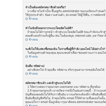
จำเป็นต้องสมัครสมาชิกด้วยหรือ?
บางทีอาจไม่จำเป็น ขึ้นอยู่กับ administrator ของบอร์ดจะกำหนดไว้
ใช้รูปประจำตัว, ข้อความส่วนตัว, ส่ง email ให้ผู้ใช้อื่น, การสมัค
ข้างบน
ทำไมฉันถึงออกจากระบบโดยอัตโนมัติ?
ถ้าคุณไม่ได้กาถูกหน้า เข้าสู่ระบบโดยอัตโนมัติ ขณะกำลังจะเข้าสู่
คอมพิวเตอร์ร่วมกับผู้อื่น เช่น ในห้องสมุด, internet cafe, มหาวิทยา
ข้างบน
จะสั่งไม่ให้แสดงชื่อของฉัน ในรายชื่อผู้ที่กำลัง ออนไลน์ ได้อย่างไร?
ในข้อมูลส่วนตัวของคุณ คุณจะพบตัวเลือก ซ่อนสถานะการ ออนไลน์ ขอ
ข้างบน
ฉันลืม รหัสผ่าน!
อย่าเพิ่งตกใจ! ถ้าคุณลืม รหัสผ่าน จริงๆ คุณสามารถขออันใหม่ได้. 
ข้างบน
สมัครสมาชิกแล้ว แต่เข้าสู่ระบบไม่ได้!
1.ให้ตรวจสอบว่าคุณกรอก username และ รหัสผ่าน ที่ถูกต้อง.
2.ถ้าคุณกรอกถูกแล้ว อาจเกิดจากหนึ่งในสองสาเหตุนี้. - ถ้าระบบสน
บัญชีของคุณยังไม่ได้รับการยืนยัน บางบอร์ดจะต้องมีการยืนยันชื่
ยืนยันชื่อบัญชีหรือไม่. ถ้าคุณได้รับ email ก็ให้ทำตามขั้นตอนในนั้น
คุณแน่ใจว่า email นั้นถูกต้อง กรุณาติดต่อ administrator ของบอร์ด
ข้างบน