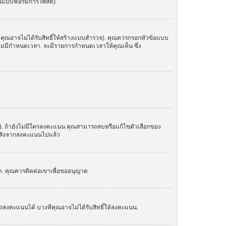
ในแบบฟอร์มการโพสต์)
 คุณอาจไม่ได้รับสิทธิ์ให้สร้างแบบสำรวจ). คุณควรกรอกหัวข้อแบบ
อไม่มีกำหนดเวลา. จะมีรายการกำหนดเวลาให้คุณเห็น ซึ่ง
น). ถ้ายังไม่มีใครลงคะแนน คุณสามารถลบหรือแก้ไขตัวเลือกของ
อกหลังจากลงคะแนนไปแล้ว
์ด. คุณควรติดต่อเขาเพื่อขออนุญาต
ถลงคะแนนได้ บางทีคุณอาจไม่ได้รับสิทธิ์ให้ลงคะแนน.