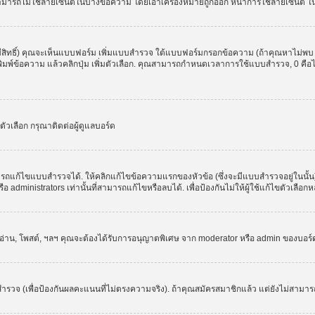
สามารถไม่ใช้ลายเซ็นต์ในบางข้อความ โดยเอาเครื่องหมายถูกออก หน้าการใช้ลายเซ็นต์ 
มีสิทธิ์) คุณจะเห็นแบบฟอร์ม เพิ่มแบบสำรวจ ใต้แบบฟอร์มกรอกข้อความ (ถ้าคุณหาไม่พบ
ให้พิมพ์ข้อความ แล้วคลิกปุ่ม เพิ่มตัวเลือก. คุณสามารถกำหนดเวลาการใช้แบบสำรวจ, 0 คื
วเลือก กรุณาติดต่อผู้ดูแลบอร์ด
รถแก้ไขแบบสำรวจได้. ให้คลิกแก้ไขข้อความแรกของหัวข้อ (ซึ่งจะมีแบบสำรวจอยู่ในนั้
administrators เท่านั้นที่สามารถแก้ไขหรือลบได้. เพื่อป้องกันไม่ให้ผู้ใช้แก้ไขตัวเลื
, อ่าน, โพสต์, ฯลฯ คุณจะต้องได้รับการอนุญาตพิเศษ จาก moderator หรือ admin ของบอร
ำรวจ (เพื่อป้องกันผลคะแนนที่ไม่ตรงความจริง). ถ้าคุณสมัครสมาชิกแล้ว แต่ยังไม่สามาร