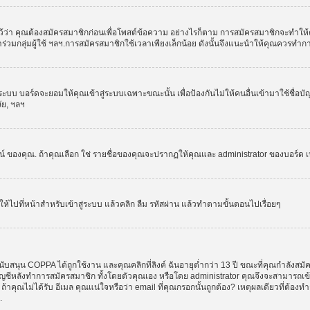
ว่า คุณต้องสมัครสมาชิกก่อนเพื่อโพสต์ข้อความ อย่างไรก็ตาม การสมัครสมาชิกจะทำให้คุณส
รเข้าร่วมกลุ่มผู้ใช้ ฯลฯ.การสมัครสมาชิกใช้เวลาเพียงเล็กน้อย ดังนั้นจึงแนะนำให้คุณควรทำ
ระบบ บอร์ดจะยอมให้คุณเข้าสู่ระบบเฉพาะขณะนั้น เพื่อป้องกันไม่ให้คนอื่นเข้ามาใช้ชื่อบ
ลัย, ฯลฯ
งคุณ. ถ้าคุณเลือก ใช่ รายชื่อของคุณจะปรากฏให้คุณและ administrator ของบอร์ด เห็นเท่
ให้ไปที่หน้าสำหรับเข้าสู่ระบบ แล้วคลิก ลืม รหัสผ่าน แล้วทำตามขั้นตอนไปเรื่อยๆ
ับสนุน COPPA ได้ถูกใช้งาน และคุณคลิกที่ลิงค์ ฉันอายุต่ำกว่า 13 ปี ขณะที่คุณกำลังสมั
อบัญชีหลังทำการสมัครสมาชิก ทั้งโดยตัวคุณเอง หรือโดย administrator คุณจึงจะสามารถเ
, ถ้าคุณไม่ได้รับ อีเมล คุณแน่ใจหรือว่า email ที่คุณกรอกนั้นถูกต้อง? เหตุผลเดียวที่ต้อง
.