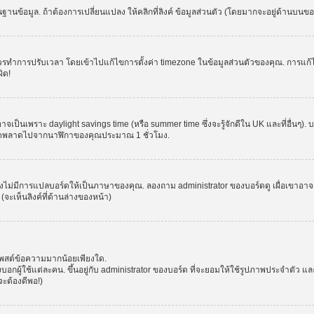
านข้อมูล. ถ้าต้องการเปลี่ยนแปลง ให้คลิกที่ลิงค์ ข้อมูลส่วนตัว (โดยมากจะอยู่ด้านบนข
รปรับเวลา โดยเข้าไปแก้ไขการตั้งค่า timezone ในข้อมูลส่วนตัวของคุณ. การแก้ไข time
ิด!
าจเป็นเพราะ daylight savings time (หรือ summer time ซึ่งจะรู้จักดีใน UK และที่อื่นๆ)
จผิดพลาดไปจากนาฬิกาของคุณประมาณ 1 ชั่วโมง.
งไม่มีการแปลบอร์ดให้เป็นภาษาของคุณ. ลองถาม administrator ของบอร์ดดู เผื่อเขาอาจต
จะเห็นลิงค์ที่ด้านล่างของหน้า)
โพสต์ข้อความมากน้อยเพียงใด.
ผู้ใช้แต่ละคน. ขึ้นอยู่กับ administrator ของบอร์ด ที่จะยอมให้ใช้รูปภาพประจำตัว แ
ะต้องดีพอ!)