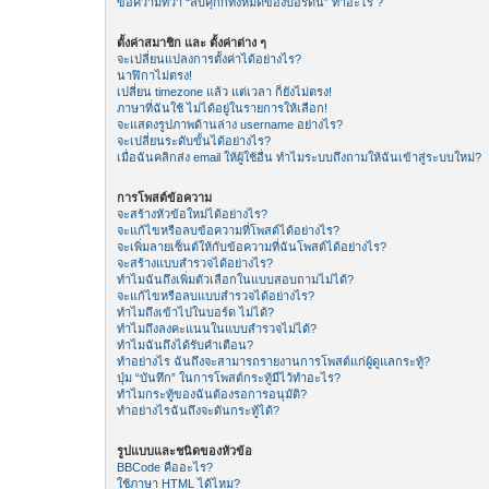
ข้อความที่ว่า “ลบคุีกกี้ทั้งหมดของบอร์ดนี้” ทำอะไร ?
ตั้งค่าสมาชิก และ ตั้งค่าต่าง ๆ
จะเปลี่ยนแปลงการตั้งค่าได้อย่างไร?
นาฬิกาไม่ตรง!
เปลี่ยน timezone แล้ว แต่เวลา ก็ยังไม่ตรง!
ภาษาที่ฉันใช้ ไม่ได้อยู่ในรายการให้เลือก!
จะแสดงรูปภาพด้านล่าง username อย่างไร?
จะเปลี่ยนระดับขั้นได้อย่างไร?
เมื่อฉันคลิกส่ง email ให้ผู้ใช้อื่น ทำไมระบบถึงถามให้ฉันเข้าสู่ระบบใหม่?
การโพสต์ข้อความ
จะสร้างหัวข้อใหม่ได้อย่างไร?
จะแก้ไขหรือลบข้อความที่โพสต์ได้อย่างไร?
จะเพิ่มลายเซ็นต์ให้กับข้อความที่ฉันโพสต์ได้อย่างไร?
จะสร้างแบบสำรวจได้อย่างไร?
ทำไมฉันถึงเพิ่มตัวเลือกในแบบสอบถามไม่ได้?
จะแก้ไขหรือลบแบบสำรวจได้อย่างไร?
ทำไมถึงเข้าไปในบอร์ด ไม่ได้?
ทำไมถึงลงคะแนนในแบบสำรวจไม่ได้?
ทำไมฉันถึงได้รับคำเตือน?
ทำอย่างไร ฉันถึงจะสามารถรายงานการโพสต์แก่ผู้ดูแลกระทู้?
ปุ่ม “บันทึก” ในการโพสต์กระทู้มีไว้ทำอะไร?
ทำไมกระทู้ของฉันต้องรอการอนุมัติ?
ทำอย่างไรฉันถึงจะดันกระทู้ได้?
รูปแบบและชนิดของหัวข้อ
BBCode คืออะไร?
ใช้ภาษา HTML ได้ไหม?