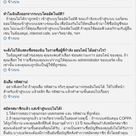
ข้างบน
ทำไมฉันถึงออกจากระบบโดยอัตโนมัติ?
ถ้าคุณไม่ได้กาถูกหน้า เข้าสู่ระบบโดยอัตโนมัติ ขณะกำลังจะเข้าสู่ระบบ บอร์ดจะ
ยอมให้คุณเข้าสู่ระบบเฉพาะขณะนั้น เพื่อป้องกันไม่ให้คนอื่นเข้ามาใช้ชื่อบัญชีของ
คุณ.ไม่แนะนำให้คุณเลือกเข้าสู่ระบบโดยอัตโนมัติ ถ้าคุณใช้คอมพิวเตอร์ร่วมกับผู้อื่น
เช่น ในห้องสมุด, internet cafe, มหาวิทยาลัย, ฯลฯ
ข้างบน
จะสั่งไม่ให้แสดงชื่อของฉัน ในรายชื่อผู้ที่กำลัง ออนไลน์ ได้อย่างไร?
ในข้อมูลส่วนตัวของคุณ คุณจะพบตัวเลือก ซ่อนสถานะการ ออนไลน์ ของคุณ. ถ้า
คุณเลือก ใช่ รายชื่อของคุณจะปรากฏให้คุณและ administrator ของบอร์ด เห็น
เท่านั้น และคุณจะถูกนับเป็นผู้ใช้ที่ถูกซ่อน.
ข้างบน
ฉันลืม รหัสผ่าน!
อย่าเพิ่งตกใจ! ถ้าคุณลืม รหัสผ่าน จริงๆ คุณสามารถขออันใหม่ได้. ให้ไปที่หน้า
สำหรับเข้าสู่ระบบ แล้วคลิก ลืม รหัสผ่าน แล้วทำตามขั้นตอนไปเรื่อยๆ
ข้างบน
สมัครสมาชิกแล้ว แต่เข้าสู่ระบบไม่ได้!
1.ให้ตรวจสอบว่าคุณกรอก username และ รหัสผ่าน ที่ถูกต้อง.
2.ถ้าคุณกรอกถูกแล้ว อาจเกิดจากหนึ่งในสองสาเหตุนี้. - ถ้าระบบสนับสนุน COPPA
ได้ถูกใช้งาน และคุณคลิกที่ลิงค์ ฉันอายุต่ำกว่า 13 ปี ขณะที่คุณกำลังสมัครสมาชิก
คุณจะต้องทำตามขั้นตอนที่คุณได้รับ. - อาจเป็นเพราะชื่อบัญชีของคุณยังไม่ได้รับการ
ยืนยัน บางบอร์ดจะต้องมีการยืนยันชื่อบัญชีหลังทำการสมัครสมาชิก ทั้งโดยตัวคุณ