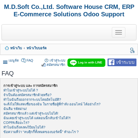
M.D.Soft Co.,Ltd. Software House CRM, ERP
E-Commerce Solutions Odoo Support
T
o
g
g
หน้าเว็บ
หน้าเว็บบอร์ด
l
นห
e
า
n
เมนูลัด
FAQ
เข้าสู่ระบบ
เข้าระบบ
Log in with LINE
a
สมัครสมาชิก
v
FAQ
i
g
a
การเข้าสู่ระบบ และ การสมัครสมาชิก
t
ทำไมเข้าสู่ระบบไม่ได้ ?
i
จำเป็นต้องสมัครสมาชิกด้วยหรือ?
o
ทำไมฉันถึงออกจากระบบโดยอัตโนมัติ?
n
จะสั่งไม่ให้แสดงชื่อของฉัน ในรายชื่อผู้ที่กำลัง ออนไลน์ ได้อย่างไร?
ฉันลืม รหัสผ่าน!
สมัครสมาชิกแล้ว แต่เข้าสู่ระบบไม่ได้!
ฉันเคยเข้าสู่ระบบได้ แต่ตอนนี้กลับเข้าไม่ได้?!
COPPA คืออะไร?
ทำไมฉันถึงลงทะเีบียนไม่ได้?
ข้อความที่ว่า “ลบคุีกกี้ทั้งหมดของบอร์ดนี้” ทำอะไร ?