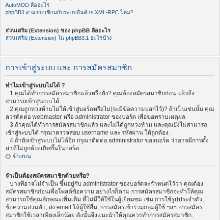
AutoMOD คืออะไร
phpBB3 สามารถเชื่อมกับระบบอื่นด้วย XML-RPC ไหม?
ส่วนเสริม (Extension) ของ phpBB คืออะไร
ส่วนเสริม (Extension) ใน phpBB3.1 อะไรบ้าง
การเข้าสู่ระบบ และ การสมัครสมาชิก
ทำไมเข้าสู่ระบบไม่ได้ ?
1.คุณได้ทำการสมัครสมาชิกแล้วหรือยัง? คุณต้องสมัครสมาชิกก่อน แล้วจึง
สามารถเข้าสู่ระบบได้.
2.คุณถูกหวงห้ามไม่ให้เข้าสู่บอร์ดหรือไม่(จะมีข้อความบอกไว้)? ถ้าเป็นเช่นนั้น คุณ
ควรติดต่อ webmaster หรือ administrator ของบอร์ด เพื่อขอทราบเหตุผล.
3.ถ้าคุณได้ทำการสมัครสมาชิกแล้ว และไม่ได้ถูกหวงห้าม และคุณยังไม่สามารถ
เข้าสู่ระบบได้ กรุณาตรวจสอบ username และ รหัสผ่าน ให้ถูกต้อง.
4.ถ้ายังเข้าสู่ระบบไม่ได้อีก กรุณาติดต่อ administrator ของบอร์ด ว่าอาจมีการตั้ง
ค่าที่ไม่ถูกต้องเกิดขึ้นในบอร์ด.
ข้างบน
จำเป็นต้องสมัครสมาชิกด้วยหรือ?
บางทีอาจไม่จำเป็น ขึ้นอยู่กับ administrator ของบอร์ดจะกำหนดไว้ว่า คุณต้อง
สมัครสมาชิกก่อนเพื่อโพสต์ข้อความ อย่างไรก็ตาม การสมัครสมาชิกจะทำให้คุณ
สามารถใช้คุณลักษณะเพิ่มเติม ที่ไม่มีให้ใช้ในผู้เยี่ยมชม เช่น การใช้รูปประจำตัว,
ข้อความส่วนตัว, ส่ง email ให้ผู้ใช้อื่น, การสมัครเข้าร่วมกลุ่มผู้ใช้ ฯลฯ.การสมัคร
สมาชิกใช้เวลาเพียงเล็กน้อย ดังนั้นจึงแนะนำให้คุณควรทำการสมัครสมาชิก.