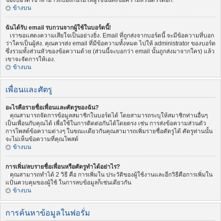
ของบอร์ด เขาสามารถป้องกันไม่ให้ผู้ใช้นั้นส่งข้อความส่วนตัวได้อีก.
ข้างบน
ฉันได้รับ email รบกวนจากผู้ใช้ในบอร์ดนี้!
เราขอแสดงความเสียใจเป็นอย่างยิ่ง. Email ที่ถูกส่งจากบอร์ดนี้ จะมีข้อความที่บอก
ว่าใครเป็นผู้ส่ง. คุณควรส่ง email ที่มีข้อความทั้งหมด ไปให้ administrator ของบอร์ด
ซึ่งรวมทั้งส่วนหัวของข้อความด้วย (ส่วนนี้จะบอกว่า email นั้นถูกส่งมาจากใคร) แล้ว
เขาจะจัดการให้เอง.
ข้างบน
เพื่อนและศัตรู
อะไรคือรายชื่อเพื่อนและศัตรูของฉัน?
คุณสามารถจัดการข้อมูลสมาชิกในบอร์ดได้ โดยสามารถระบุให้สมาชิกท่านอื่นๆ
เป็นเพื่อนกับคุณได้ เพื่อใช้ในการติดต่อกันได้โดยตรง เช่น การส่งข้อความส่วนตัว
การโพสต์ข้อความต่างๆ ในขณะเดียวกันคุณสามารถเพิ่มรายชื่อศัตรูได้ ศัตรูท่านนั้น
จะไม่เห็นข้อความที่คุณโพสต์
ข้างบน
การเพิ่ม/ลบรายชื่อเพื่อนหรือศัตรูทำได้อย่าไร?
คุณสามารถทำได้ 2 วิธี คือ การเพิ่มใน ประวัติของผู้ใช้งานและอีกวิธีคือการเพิ่มใน
แป้นควบคุมของผู้ใช้ ในการลบข้อมูลก็เช่นเดียวกัน
ข้างบน
การค้นหาข้อมูลในฟอรั่ม