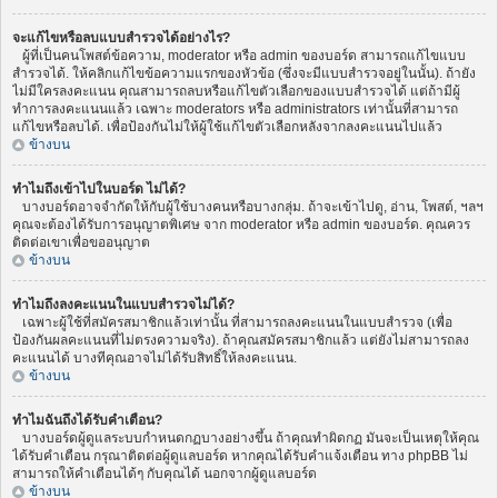
จะแก้ไขหรือลบแบบสำรวจได้อย่างไร?
ผู้ที่เป็นคนโพสต์ข้อความ, moderator หรือ admin ของบอร์ด สามารถแก้ไขแบบ
สำรวจได้. ให้คลิกแก้ไขข้อความแรกของหัวข้อ (ซึ่งจะมีแบบสำรวจอยู่ในนั้น). ถ้ายัง
ไม่มีใครลงคะแนน คุณสามารถลบหรือแก้ไขตัวเลือกของแบบสำรวจได้ แต่ถ้ามีผู้
ทำการลงคะแนนแล้ว เฉพาะ moderators หรือ administrators เท่านั้นที่สามารถ
แก้ไขหรือลบได้. เพื่อป้องกันไม่ให้ผู้ใช้แก้ไขตัวเลือกหลังจากลงคะแนนไปแล้ว
ข้างบน
ทำไมถึงเข้าไปในบอร์ด ไม่ได้?
บางบอร์ดอาจจำกัดให้กับผู้ใช้บางคนหรือบางกลุ่ม. ถ้าจะเข้าไปดู, อ่าน, โพสต์, ฯลฯ
คุณจะต้องได้รับการอนุญาตพิเศษ จาก moderator หรือ admin ของบอร์ด. คุณควร
ติดต่อเขาเพื่อขออนุญาต
ข้างบน
ทำไมถึงลงคะแนนในแบบสำรวจไม่ได้?
เฉพาะผู้ใช้ที่สมัครสมาชิกแล้วเท่านั้น ที่สามารถลงคะแนนในแบบสำรวจ (เพื่อ
ป้องกันผลคะแนนที่ไม่ตรงความจริง). ถ้าคุณสมัครสมาชิกแล้ว แต่ยังไม่สามารถลง
คะแนนได้ บางทีคุณอาจไม่ได้รับสิทธิ์ให้ลงคะแนน.
ข้างบน
ทำไมฉันถึงได้รับคำเตือน?
บางบอร์ดผู้ดูแลระบบกำหนดกฏบางอย่างขึ้น ถ้าคุณทำผิดกฏ มันจะเป็นเหตุให้คุณ
ได้รับคำเตือน กรุณาติดต่อผู้ดูแลบอร์ด หากคุณได้รับคำแจ้งเตือน ทาง phpBB ไม่
สามารถให้คำเตือนได้ๆ กับคุณได้ นอกจากผู้ดูแลบอร์ด
ข้างบน