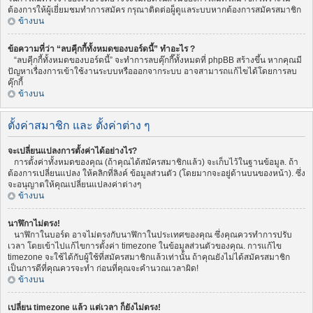
ต้องการให้ผู้เยี่ยมชมทำการสมัคร กรุณาติดต่อผู็ดูแลระบบหากต้องการสมัครสมาชิก
ข้างบน
ข้อความที่ว่า “ลบคุีกกี้ทั้งหมดของบอร์ดนี้” ทำอะไร ?
“ลบคุีกกี้ทั้งหมดของบอร์ดนี้” จะทำการลบคุ๊กกี๊ทั้งหมดที่ phpBB สร้างขึ้น หากคุณมี
ปัญหาเรื่องการเข้าใช้งานระบบหรือออกจากระบบ อาจสามารถแก้ไขได้โดยการลบ
คุ๊กกี้
ข้างบน
ตั้งค่าสมาชิก และ ตั้งค่าต่าง ๆ
จะเปลี่ยนแปลงการตั้งค่าได้อย่างไร?
การตั้งค่าทั้งหมดของคุณ (ถ้าคุณได้สมัครสมาชิกแล้ว) จะเก็บไว้ในฐานข้อมูล. ถ้า
ต้องการเปลี่ยนแปลง ให้คลิกที่ลิงค์ ข้อมูลส่วนตัว (โดยมากจะอยู่ด้านบนของหน้า). ซึ่ง
จะอนุญาตให้คุณเปลี่ยนแปลงค่าต่างๆ
ข้างบน
นาฬิกาไม่ตรง!
นาฬิกาในบอร์ด อาจไม่ตรงกับนาฬิกาในประเทศของคุณ ซึ่งคุณควรทำการปรับ
เวลา โดยเข้าไปแก้ไขการตั้งค่า timezone ในข้อมูลส่วนตัวของคุณ. การแก้ไข
timezone จะใช้ได้กับผู้ใช้ที่สมัครสมาชิกแล้วเท่านั้น ถ้าคุณยังไม่ได้สมัครสมาชิก
เป็นการดีที่คุณควรจะทำ ก่อนที่คุณจะคำนวณเวลาผิด!
ข้างบน
เปลี่ยน timezone แล้ว แต่เวลา ก็ยังไม่ตรง!