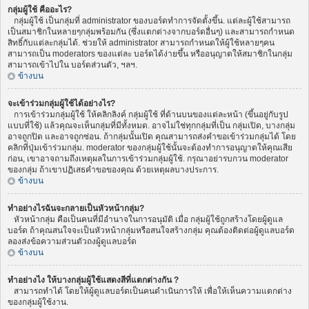
กลุ่มผู้ใช้ คืออะไร?
กลุ่มผู้ใช้ เป็นกลุ่มที่ administrator ของบอร์ดทำการจัดตั้งขึ้น. แต่ละผู้ใช้สามารถ
เป็นสมาชิกในหลายๆกลุ่มพร้อมกัน (ซึ่งแตกต่างจากบอร์ดอื่นๆ) และสามารถกำหนด
สิทธิ์กับแต่ละกลุ่มได้. ช่วยให้ administrator สามารถกำหนดให้ผู้ใช้หลายๆคน
สามารถเป็น moderators ของแต่ละ บอร์ดได้ง่ายขึ้น หรืออนุญาตให้สมาชิกในกลุ่ม
สามารถเข้าไปใน บอร์ดส่วนตัว, ฯลฯ.
ข้างบน
จะเข้าร่วมกลุ่มผู้ใช้ได้อย่างไร?
การเข้าร่วมกลุ่มผู้ใช้ ให้คลิกลิงค์ กลุ่มผู้ใช้ ที่ด้านบนของแต่ละหน้า (ขึ้นอยู่กับรูป
แบบที่ใช้) แล้วคุณจะเห็นกลุ่มที่มีทั้งหมด. อาจไม่ใช่ทุกกลุ่มที่เป็น กลุ่มเปิด, บางกลุ่ม
อาจถูกปิด และอาจถูกซ่อน. ถ้ากลุ่มนั้นเปิด คุณสามารถส่งคำขอเข้าร่วมกลุ่มได้ โดย
คลิกที่ปุ่มเข้าร่วมกลุ่ม. moderator ของกลุ่มผู้ใช้นั้นจะต้องทำการอนุญาตให้คุณเสีย
ก่อน, เขาอาจถามถึงเหตุผลในการเข้าร่วมกลุ่มผู้ใช้. กรุณาอย่ารบกวน moderator
ของกลุ่ม ถ้าเขาปฏิเสธคำขอของคุณ ด้วยเหตุผลบางประการ.
ข้างบน
ทำอย่างไรฉันจะกลายเป็นหัวหน้ากลุ่ม?
หัวหน้ากลุ่ม คือเป็นคนที่มีอำนาจในการอนุมัติ เมื่อ กลุ่มผู้ใช้ถูกสร้างโดยผู้ดูแล
บอร์ด ถ้าคุณสนใจจะเป็นหัวหน้ากลุ่มหรือสนใจสร้างกลุ่ม คุณต้องติดต่อผู้ดูแลบอร์ด
ลองส่งข้อความส่วนตัวถงผู้ดูแลบอร์ด
ข้างบน
ทำอย่างไง ให้บางกลุ่มผู้ใช้แสดงสีที่แตกต่างกัน ?
สามารถทำได้ โดยให้ผู้ดูแลบอร์ดเป็นคนดำเนินการให้ เพื่อให้เห็นความแตกต่าง
ของกลุ่มผู้ใช้งาน.