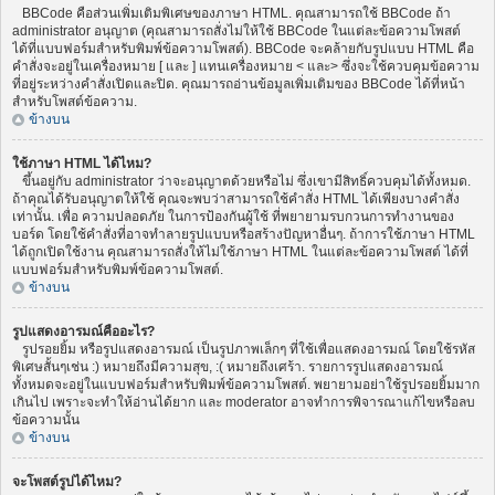
BBCode คือส่วนเพิ่มเติมพิเศษของภาษา HTML. คุณสามารถใช้ BBCode ถ้า
administrator อนุญาต (คุณสามารถสั่งไม่ให้ใช้ BBCode ในแต่ละข้อความโพสต์
ได้ที่แบบฟอร์มสำหรับพิมพ์ข้อความโพสต์). BBCode จะคล้ายกับรูปแบบ HTML คือ
คำสั่งจะอยู่ในเครื่องหมาย [ และ ] แทนเครื่องหมาย < และ> ซึ่งจะใช้ควบคุมข้อความ
ที่อยู่ระหว่างคำสั่งเปิดและปิด. คุณมารถอ่านข้อมูลเพิ่มเติมของ BBCode ได้ที่หน้า
สำหรับโพสต์ข้อความ.
ข้างบน
ใช้ภาษา HTML ได้ไหม?
ขึ้นอยู่กับ administrator ว่าจะอนุญาตด้วยหรือไม่ ซึ่งเขามีสิทธิ์ควบคุมได้ทั้งหมด.
ถ้าคุณได้รับอนุญาตให้ใช้ คุณจะพบว่าสามารถใช้คำสั่ง HTML ได้เพียงบางคำสั่ง
เท่านั้น. เพื่อ ความปลอดภัย ในการป้องกันผู้ใช้ ที่พยายามรบกวนการทำงานของ
บอร์ด โดยใช้คำสั่งที่อาจทำลายรูปแบบหรือสร้างปัญหาอื่นๆ. ถ้าการใช้ภาษา HTML
ได้ถูกเปิดใช้งาน คุณสามารถสั่งให้ไม่ใช้ภาษา HTML ในแต่ละข้อความโพสต์ ได้ที่
แบบฟอร์มสำหรับพิมพ์ข้อความโพสต์.
ข้างบน
รูปแสดงอารมณ์คืออะไร?
รูปรอยยิ้ม หรือรูปแสดงอารมณ์ เป็นรูปภาพเล็กๆ ที่ใช้เพื่อแสดงอารมณ์ โดยใช้รหัส
พิเศษสั้นๆเช่น :) หมายถึงมีความสุข, :( หมายถึงเศร้า. รายการรูปแสดงอารมณ์
ทั้งหมดจะอยู่ในแบบฟอร์มสำหรับพิมพ์ข้อความโพสต์. พยายามอย่าใช้รูปรอยยิ้มมาก
เกินไป เพราะจะทำให้อ่านได้ยาก และ moderator อาจทำการพิจารณาแก้ไขหรือลบ
ข้อความนั้น
ข้างบน
จะโพสต์รูปได้ไหม?