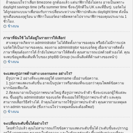
ถ้าคุณแน่ใจว่าเลือก timezone ถูกต้องแล้ว แต่นาฬิกาก็ยังไม่ตรง อาจเป็นเพราะ
daylight savings time (หรือ summer time ซึ่งจะรู้จักดีใน UK และที่อื่นๆ). บอร์ดไม่
ได้ถูกออกแบบมาเพื่อรองรับการเปลี่ยนระหว่างนาฬิกาปกติและ daylight time ดังนั้น
ทุกเดือนของฤดูร้อน นาฬิกาในบอร์ดอาจผิดพลาดไปจากนาฬิกาของคุณประมาณ 1
ชั่วโมง.
ข้างบน
ภาษาที่ฉันใช้ ไม่ได้อยู่ในรายการให้เลือก!
สาเหตุอาจเกิดจาก administrator ไม่ได้ติดตั้งภาษาของคุณ หรือยังไม่มีการแปล
บอร์ดให้เป็นภาษาของคุณ. ลองถาม administrator ของบอร์ดดู เผื่อเขาอาจติดตั้ง
ภาษาที่คุณต้องการได้ ถ้ายังไม่พบภาษาให้ติดตั้ง คุณสามารถแปลด้วยตัวเองได้. คุณ
จะพบข้อมูลเพิ่มเติมที่เว็บของ phpBB Group (จะเห็นลิงค์ที่ด้านล่างของหน้า)
ข้างบน
จะแสดงรูปภาพด้านล่าง username อย่างไร?
มีรูปภาพ 2 อย่างที่จะแสดงอยู่ใต้ username เมื่ออ่านข้อความ.
1.รูปภาพแสดงระดับขั้น อาจเป็นรูปดาวหรือกล่องที่จะบอกว่าคุณโพสต์ข้อความ
มากน้อยเพียงใด.
2.ถัดลงมาอาจเป็นรูปภาพขนาดใหญ่ คือรูปภาพประจำตัว ซึ่งจะบ่งบอกผู้ใช้แต่ละ
คน. ขึ้นอยู่กับ administrator ของบอร์ด ที่จะยอมให้ใช้รูปภาพประจำตัว และคุณ
สามารถเลือกวิธีสร้างได้. ถ้าคุณไม่สามารถใช้รูปภาพประจำตัว คุณควรถามเหตุผล
จาก admin ของบอร์ด (ซึ่งเราแน่ใจว่าเหตุผลนั้นจะต้องดีพอ!)
ข้างบน
จะเปลี่ยนระดับขั้นได้อย่างไร?
โดยทั่วไปแล้ว คุณไม่สามารถแก้ไขข้อความแสดงระดับขั้นได้ (ระดับขั้นจะปรากฏ