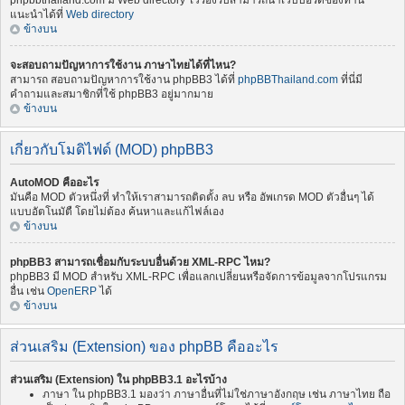
phpbbthailand.com มี Web directory ไว้รองรับสามารถนำเว็บบอร์ดของท่าน
แนะนำได้ที่
Web directory
ข้างบน
จะสอบถามปัญหาการใช้งาน ภาษาไทยได้ที่ไหน?
สามารถ สอบถามปัญหาการใช้งาน phpBB3 ได้ที่
phpBBThailand.com
ที่นี่มี
คำถามและสมาชิกที่ใช้ phpBB3 อยู่มากมาย
ข้างบน
เกี่ยวกับโมดิไฟด์ (MOD) phpBB3
AutoMOD คืออะไร
มันคือ MOD ตัวหนึ่งที่ ทำให้เราสามารถติดตั้ง ลบ หรือ อัพเกรด MOD ตัวอื่นๆ ได้
แบบอัตโนมัตื โดยไม่ต้อง ค้นหาและแก้ไฟล์เอง
ข้างบน
phpBB3 สามารถเชื่อมกับระบบอื่นด้วย XML-RPC ไหม?
phpBB3 มี MOD สำหรับ XML-RPC เพื่อแลกเปลี่ยนหรือจัดการข้อมูลจากโปรแกรม
อื่น เช่น
OpenERP
ได้
ข้างบน
ส่วนเสริม (Extension) ของ phpBB คืออะไร
ส่วนเสริม (Extension) ใน phpBB3.1 อะไรบ้าง
ภาษา ใน phpBB3.1 มองว่า ภาษาอื่นที่ไม่ใช่ภาษาอังกฤษ เช่น ภาษาไทย ถือ