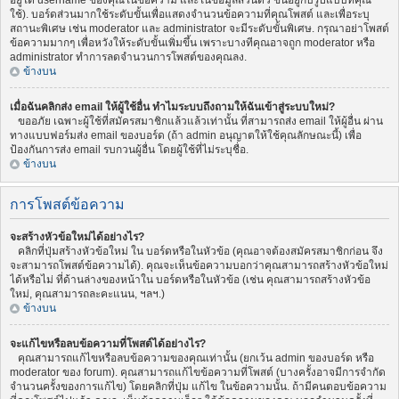
อยู่ใต้ username ของคุณในข้อความ และในข้อมูลส่วนตัว ขึ้นอยู่กับรูปแบบที่คุณ
ใช้). บอร์ดส่วนมากใช้ระดับขั้นเพื่อแสดงจำนวนข้อความที่คุณโพสต์ และเพื่อระบุ
สถานะพิเศษ เช่น moderator และ administrator จะมีระดับขั้นพิเศษ. กรุณาอย่าโพสต์
ข้อความมากๆ เพื่อหวังให้ระดับขั้นเพิ่มขึ้น เพราะบางทีคุณอาจถูก moderator หรือ
administrator ทำการลดจำนวนการโพสต์ของคุณลง.
ข้างบน
เมื่อฉันคลิกส่ง email ให้ผู้ใช้อื่น ทำไมระบบถึงถามให้ฉันเข้าสู่ระบบใหม่?
ขออภัย เฉพาะผู้ใช้ที่สมัครสมาชิกแล้วแล้วเท่านั้น ที่สามารถส่ง email ให้ผู้อื่น ผ่าน
ทางแบบฟอร์มส่ง email ของบอร์ด (ถ้า admin อนุญาตให้ใช้คุณลักษณะนี้) เพื่อ
ป้องกันการส่ง email รบกวนผู้อื่น โดยผู้ใช้ที่ไม่ระบุชื่อ.
ข้างบน
การโพสต์ข้อความ
จะสร้างหัวข้อใหม่ได้อย่างไร?
คลิกที่ปุ่มสร้างหัวข้อใหม่ ใน บอร์ดหรือในหัวข้อ (คุณอาจต้องสมัครสมาชิกก่อน จึง
จะสามารถโพสต์ข้อความได้). คุณจะเห็นข้อความบอกว่าคุณสามารถสร้างหัวข้อใหม่
ได้หรือไม่ ที่ด้านล่างของหน้าใน บอร์ดหรือในหัวข้อ (เช่น คุณสามารถสร้างหัวข้อ
ใหม่, คุณสามารถละคะแนน, ฯลฯ.)
ข้างบน
จะแก้ไขหรือลบข้อความที่โพสต์ได้อย่างไร?
คุณสามารถแก้ไขหรือลบข้อความของคุณเท่านั้น (ยกเว้น admin ของบอร์ด หรือ
moderator ของ forum). คุณสามารถแก้ไขข้อความที่โพสต์ (บางครั้งอาจมีการจำกัด
จำนวนครั้งของการแก้ไข) โดยคลิกที่ปุ่ม แก้ไข ในข้อความนั้น. ถ้ามีคนตอบข้อความ