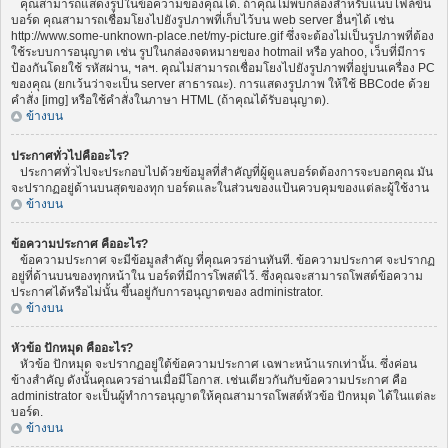
คุณสามารถแสดงรูปในข้อความของคุณได้. ถ้าคุณไม่พบกล่องสำหรับแนบไฟล์ขึ้น
บอร์ด คุณสามารถเชื่อมโยงไปยังรูปภาพที่เก็บไว้บน web server อื่นๆได้ เช่น
http://www.some-unknown-place.net/my-picture.gif ซึ่งจะต้องไม่เป็นรูปภาพที่ต้อง
ใช้ระบบการอนุญาต เช่น รูปในกล่องจดหมายของ hotmail หรือ yahoo, เว็บที่มีการ
ป้องกันโดยใช้ รหัสผ่าน, ฯลฯ. คุณไม่สามารถเชื่อมโยงไปยังรูปภาพที่อยู่บนเครื่อง PC
ของคุณ (ยกเว้นว่าจะเป็น server สาธารณะ). การแสดงรูปภาพ ให้ใช้ BBCode ด้วย
คำสั่ง [img] หรือใช้คำสั่งในภาษา HTML (ถ้าคุณได้รับอนุญาต).
ข้างบน
ประกาศทั่วไปคืออะไร?
ประกาศทั่วไปจะประกอบไปด้วยข้อมูลที่สำคัญที่ผู้ดูแลบอร์ดต้องการจะบอกคุณ มัน
จะปรากฏอยู่ด้านบนสุดของทุก บอร์ดและในส่วนของแป้นควบคุมของแต่ละผู้ใช้งาน
ข้างบน
ข้อความประกาศ คืออะไร?
ข้อความประกาศ จะมีข้อมูลสำคัญ ที่คุณควรอ่านทันที. ข้อความประกาศ จะปรากฏ
อยู่ที่ด้านบนของทุกหน้าใน บอร์ดที่มีการโพสต์ไว้. ซึ่งคุณจะสามารถโพสต์ข้อความ
ประกาศได้หรือไม่นั้น ขึ้นอยู่กับการอนุญาตของ administrator.
ข้างบน
หัวข้อ ปักหมุด คืออะไร?
หัวข้อ ปักหมุด จะปรากฏอยู่ใต้ข้อความประกาศ เฉพาะหน้าแรกเท่านั้น. ซึ่งค่อน
ข้างสำคัญ ดังนั้นคุณควรอ่านเมื่อมีโอกาส. เช่นเดียวกันกับข้อความประกาศ คือ
administrator จะเป็นผู้ทำการอนุญาตให้คุณสามารถโพสต์หัวข้อ ปักหมุด ได้ในแต่ละ
บอร์ด.
ข้างบน