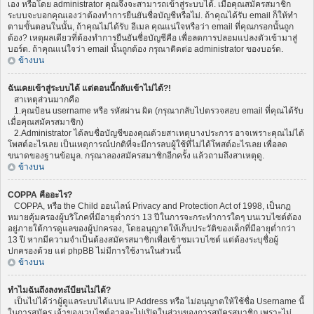
เอง หรือโดย administrator คุณจึงจะสามารถเข้าสู่ระบบได้. เมื่อคุณสมัครสมาชิก
ระบบจะบอกคุณเองว่าต้องทำการยืนยันชื่อบัญชีหรือไม่. ถ้าคุณได้รับ email ก็ให้ทำ
ตามขั้นตอนในนั้น, ถ้าคุณไม่ได้รับ อีเมล คุณแน่ใจหรือว่า email ที่คุณกรอกนั้นถูก
ต้อง? เหตุผลเดียวที่ต้องทำการยืนยันชื่อบัญชีคือ เพื่อลดการปลอมแปลงตัวเข้ามาสู่
บอร์ด. ถ้าคุณแน่ใจว่า email นั้นถูกต้อง กรุณาติดต่อ administrator ของบอร์ด.
ข้างบน
ฉันเคยเข้าสู่ระบบได้ แต่ตอนนี้กลับเข้าไม่ได้?!
สาเหตุส่วนมากคือ
1.คุณป้อน username หรือ รหัสผ่าน ผิด (กรุณากลับไปตรวจสอบ email ที่คุณได้รับ
เมื่อคุณสมัครสมาชิก)
2.Administrator ได้ลบชื่อบัญชีของคุณด้วยสาเหตุบางประการ อาจเพราะคุณไม่ได้
โพสต์อะไรเลย เป็นเหตุการณ์ปกติที่จะมีการลบผู้ใช้ที่ไม่ได้โพสต์อะไรเลย เพื่อลด
ขนาดของฐานข้อมูล. กรุณาลองสมัครสมาชิกอีกครั้ง แล้วถามถึงสาเหตุดู.
ข้างบน
COPPA คืออะไร?
COPPA, หรือ the Child ออนไลน์ Privacy and Protection Act of 1998, เป็นกฏ
หมายคุ้มครองผู้บริโภคที่มีอายุต่ำกว่า 13 ปีในการจะกระทำการใดๆ บนเวบไซต์ต้อง
อยู่ภายใต้การดูแลของผู้ปกครอง, โดยอนุญาตให้เก็บประวัติของเด็กที่มีอายุต่ำกว่า
13 ปี หากมีความจำเป็นต้องสมัครสมาชิกเพื่อเข้าชมเวบไซต์ แต่ต้องระบุชื่อผู้
ปกครองด้วย แต่ phpBB ไม่มีการใช้งานในส่วนนี้
ข้างบน
ทำไมฉันถึงลงทะเีบียนไม่ได้?
เป็นไปได้ว่าผู้ดูแลระบบได้แบน IP Address หรือ ไม่อนุญาตให้ใช้ชื่อ Username นี้
ในการสมัคร เจ้าของเวบไซต์อาจจะไม่เปิดในส่วนของการสมัครสมาชิก เพราะไม่