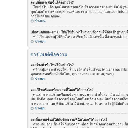
จะเปลี่ยนระดับขั้นได้อย่างไร?
โดยทั่วไปแล้ว คุณไม่สามารถแก้ไขข้อความแสดงระดับขั้นได้ (ระดับ
คุณโพสต์ และเพื่อระบุสถานะพิเศษ เช่น moderator และ administrat
การโพสต์ของคุณลง.
ข้างบน
เมื่อฉันคลิกส่ง email ให้ผู้ใช้อื่น ทำไมระบบถึงถามให้ฉันเข้าสู่ระบบ
ขออภัย เฉพาะผู้ใช้ที่สมัครสมาชิกแล้วแล้วเท่านั้น ที่สามารถส่ง emai
ข้างบน
การโพสต์ข้อความ
จะสร้างหัวข้อใหม่ได้อย่างไร?
คลิกที่ปุ่มสร้างหัวข้อใหม่ ใน บอร์ดหรือในหัวข้อ (คุณอาจต้องสม
คุณสามารถสร้างหัวข้อใหม่, คุณสามารถละคะแนน, ฯลฯ.)
ข้างบน
จะแก้ไขหรือลบข้อความที่โพสต์ได้อย่างไร?
คุณสามารถแก้ไขหรือลบข้อความของคุณเท่านั้น (ยกเว้น admin ของ
นั้น. ถ้ามีคนตอบข้อความที่คุณโพสต์ไปแล้ว คุณจะเห็นข้อความเล็กๆ
ควรจะบอกสาเหตุที่ต้องแก้ไขไว้ด้วย). กรุณารับทราบว่า ผู้ใช้ปกติจ
ข้างบน
จะเพิ่มลายเซ็นต์ให้กับข้อความที่ฉันโพสต์ได้อย่างไร?
ถ้าจะเพิ่มลายเซ็นต์ให้กับข้อความที่คุณโพสต์ คุณต้องสร้างลายเซ็น