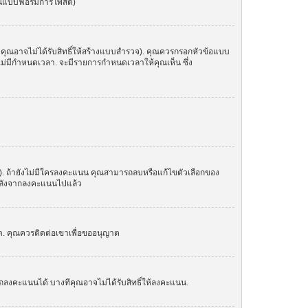
ในแบบฟอร์มการโพสต์)
 คุณอาจไม่ได้รับสิทธิ์ให้สร้างแบบสำรวจ). คุณควรกรอกหัวข้อแบบ
อไม่มีกำหนดเวลา. จะมีรายการกำหนดเวลาให้คุณเห็น ซึ่ง
น). ถ้ายังไม่มีใครลงคะแนน คุณสามารถลบหรือแก้ไขตัวเลือกของ
อกหลังจากลงคะแนนไปแล้ว
์ด. คุณควรติดต่อเขาเพื่อขออนุญาต
ถลงคะแนนได้ บางทีคุณอาจไม่ได้รับสิทธิ์ให้ลงคะแนน.