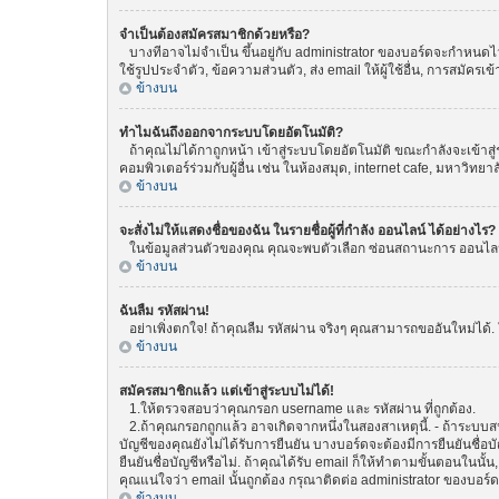
จำเป็นต้องสมัครสมาชิกด้วยหรือ?
บางทีอาจไม่จำเป็น ขึ้นอยู่กับ administrator ของบอร์ดจะกำหนดไว้
ใช้รูปประจำตัว, ข้อความส่วนตัว, ส่ง email ให้ผู้ใช้อื่น, การสมัค
ข้างบน
ทำไมฉันถึงออกจากระบบโดยอัตโนมัติ?
ถ้าคุณไม่ได้กาถูกหน้า เข้าสู่ระบบโดยอัตโนมัติ ขณะกำลังจะเข้าสู่
คอมพิวเตอร์ร่วมกับผู้อื่น เช่น ในห้องสมุด, internet cafe, มหาวิทยา
ข้างบน
จะสั่งไม่ให้แสดงชื่อของฉัน ในรายชื่อผู้ที่กำลัง ออนไลน์ ได้อย่างไร?
ในข้อมูลส่วนตัวของคุณ คุณจะพบตัวเลือก ซ่อนสถานะการ ออนไลน์ ขอ
ข้างบน
ฉันลืม รหัสผ่าน!
อย่าเพิ่งตกใจ! ถ้าคุณลืม รหัสผ่าน จริงๆ คุณสามารถขออันใหม่ได้. 
ข้างบน
สมัครสมาชิกแล้ว แต่เข้าสู่ระบบไม่ได้!
1.ให้ตรวจสอบว่าคุณกรอก username และ รหัสผ่าน ที่ถูกต้อง.
2.ถ้าคุณกรอกถูกแล้ว อาจเกิดจากหนึ่งในสองสาเหตุนี้. - ถ้าระบบสน
บัญชีของคุณยังไม่ได้รับการยืนยัน บางบอร์ดจะต้องมีการยืนยันชื่
ยืนยันชื่อบัญชีหรือไม่. ถ้าคุณได้รับ email ก็ให้ทำตามขั้นตอนในนั้น
คุณแน่ใจว่า email นั้นถูกต้อง กรุณาติดต่อ administrator ของบอร์ด
ข้างบน