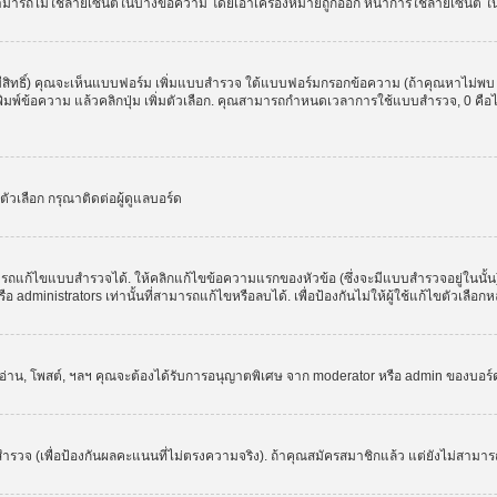
สามารถไม่ใช้ลายเซ็นต์ในบางข้อความ โดยเอาเครื่องหมายถูกออก หน้าการใช้ลายเซ็นต์ 
มีสิทธิ์) คุณจะเห็นแบบฟอร์ม เพิ่มแบบสำรวจ ใต้แบบฟอร์มกรอกข้อความ (ถ้าคุณหาไม่พบ
ให้พิมพ์ข้อความ แล้วคลิกปุ่ม เพิ่มตัวเลือก. คุณสามารถกำหนดเวลาการใช้แบบสำรวจ, 0 คื
วเลือก กรุณาติดต่อผู้ดูแลบอร์ด
รถแก้ไขแบบสำรวจได้. ให้คลิกแก้ไขข้อความแรกของหัวข้อ (ซึ่งจะมีแบบสำรวจอยู่ในนั้
administrators เท่านั้นที่สามารถแก้ไขหรือลบได้. เพื่อป้องกันไม่ให้ผู้ใช้แก้ไขตัวเลื
, อ่าน, โพสต์, ฯลฯ คุณจะต้องได้รับการอนุญาตพิเศษ จาก moderator หรือ admin ของบอร
ำรวจ (เพื่อป้องกันผลคะแนนที่ไม่ตรงความจริง). ถ้าคุณสมัครสมาชิกแล้ว แต่ยังไม่สามาร