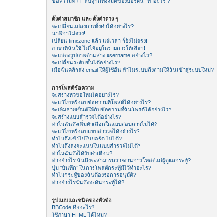
ข้อความที่ว่า “ลบคุีกกี้ทั้งหมดของบอร์ดนี้” ทำอะไร ?
ตั้งค่าสมาชิก และ ตั้งค่าต่าง ๆ
จะเปลี่ยนแปลงการตั้งค่าได้อย่างไร?
นาฬิกาไม่ตรง!
เปลี่ยน timezone แล้ว แต่เวลา ก็ยังไม่ตรง!
ภาษาที่ฉันใช้ ไม่ได้อยู่ในรายการให้เลือก!
จะแสดงรูปภาพด้านล่าง username อย่างไร?
จะเปลี่ยนระดับขั้นได้อย่างไร?
เมื่อฉันคลิกส่ง email ให้ผู้ใช้อื่น ทำไมระบบถึงถามให้ฉันเข้าสู่ระบบใหม่?
การโพสต์ข้อความ
จะสร้างหัวข้อใหม่ได้อย่างไร?
จะแก้ไขหรือลบข้อความที่โพสต์ได้อย่างไร?
จะเพิ่มลายเซ็นต์ให้กับข้อความที่ฉันโพสต์ได้อย่างไร?
จะสร้างแบบสำรวจได้อย่างไร?
ทำไมฉันถึงเพิ่มตัวเลือกในแบบสอบถามไม่ได้?
จะแก้ไขหรือลบแบบสำรวจได้อย่างไร?
ทำไมถึงเข้าไปในบอร์ด ไม่ได้?
ทำไมถึงลงคะแนนในแบบสำรวจไม่ได้?
ทำไมฉันถึงได้รับคำเตือน?
ทำอย่างไร ฉันถึงจะสามารถรายงานการโพสต์แก่ผู้ดูแลกระทู้?
ปุ่ม “บันทึก” ในการโพสต์กระทู้มีไว้ทำอะไร?
ทำไมกระทู้ของฉันต้องรอการอนุมัติ?
ทำอย่างไรฉันถึงจะดันกระทู้ได้?
รูปแบบและชนิดของหัวข้อ
BBCode คืออะไร?
ใช้ภาษา HTML ได้ไหม?