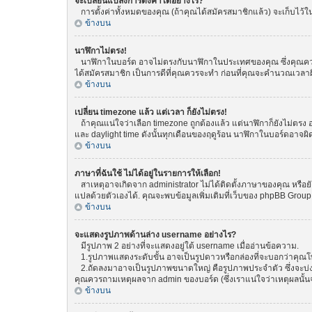
จะเปลี่ยนแปลงการตั้งค่าได้อย่างไร?
การตั้งค่าทั้งหมดของคุณ (ถ้าคุณได้สมัครสมาชิกแล้ว) จะเก็บไว้ในฐ
ข้างบน
นาฬิกาไม่ตรง!
นาฬิกาในบอร์ด อาจไม่ตรงกับนาฬิกาในประเทศของคุณ ซึ่งคุณควรทำกา
ได้สมัครสมาชิก เป็นการดีที่คุณควรจะทำ ก่อนที่คุณจะคำนวณเวลาผ
ข้างบน
เปลี่ยน timezone แล้ว แต่เวลา ก็ยังไม่ตรง!
ถ้าคุณแน่ใจว่าเลือก timezone ถูกต้องแล้ว แต่นาฬิกาก็ยังไม่ตรง อ
และ daylight time ดังนั้นทุกเดือนของฤดูร้อน นาฬิกาในบอร์ดอา
ข้างบน
ภาษาที่ฉันใช้ ไม่ได้อยู่ในรายการให้เลือก!
สาเหตุอาจเกิดจาก administrator ไม่ได้ติดตั้งภาษาของคุณ หรือยั
แปลด้วยตัวเองได้. คุณจะพบข้อมูลเพิ่มเติมที่เว็บของ phpBB Group (
ข้างบน
จะแสดงรูปภาพด้านล่าง username อย่างไร?
มีรูปภาพ 2 อย่างที่จะแสดงอยู่ใต้ username เมื่ออ่านข้อความ.
1.รูปภาพแสดงระดับขั้น อาจเป็นรูปดาวหรือกล่องที่จะบอกว่าคุณ
2.ถัดลงมาอาจเป็นรูปภาพขนาดใหญ่ คือรูปภาพประจำตัว ซึ่งจะบ่งบอก
คุณควรถามเหตุผลจาก admin ของบอร์ด (ซึ่งเราแน่ใจว่าเหตุผลนั้นจ
ข้างบน