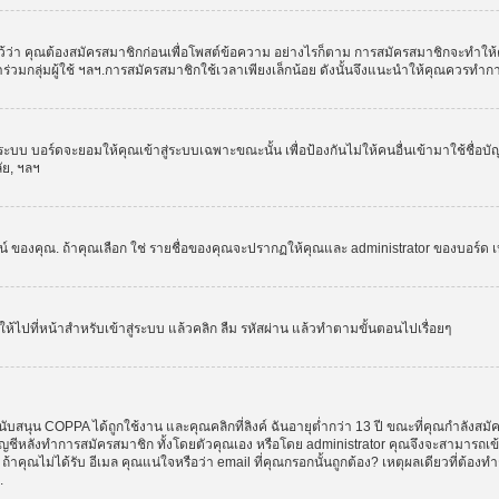
ว่า คุณต้องสมัครสมาชิกก่อนเพื่อโพสต์ข้อความ อย่างไรก็ตาม การสมัครสมาชิกจะทำให้คุณส
รเข้าร่วมกลุ่มผู้ใช้ ฯลฯ.การสมัครสมาชิกใช้เวลาเพียงเล็กน้อย ดังนั้นจึงแนะนำให้คุณควรทำ
ระบบ บอร์ดจะยอมให้คุณเข้าสู่ระบบเฉพาะขณะนั้น เพื่อป้องกันไม่ให้คนอื่นเข้ามาใช้ชื่อบ
ลัย, ฯลฯ
งคุณ. ถ้าคุณเลือก ใช่ รายชื่อของคุณจะปรากฏให้คุณและ administrator ของบอร์ด เห็นเท่
ให้ไปที่หน้าสำหรับเข้าสู่ระบบ แล้วคลิก ลืม รหัสผ่าน แล้วทำตามขั้นตอนไปเรื่อยๆ
ับสนุน COPPA ได้ถูกใช้งาน และคุณคลิกที่ลิงค์ ฉันอายุต่ำกว่า 13 ปี ขณะที่คุณกำลังสมั
อบัญชีหลังทำการสมัครสมาชิก ทั้งโดยตัวคุณเอง หรือโดย administrator คุณจึงจะสามารถเ
, ถ้าคุณไม่ได้รับ อีเมล คุณแน่ใจหรือว่า email ที่คุณกรอกนั้นถูกต้อง? เหตุผลเดียวที่ต้อง
.