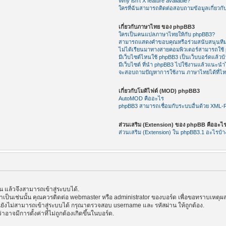
Why isn’t X feature available?
ใครที่ฉันสามารถติดต่อสอบถามข้อมูลเกี่ยวกับ
เกี่ยวกับภาษาไทย ของ phpBB3
ใครเป็นคนแปลภาษาไทยให้กับ phpBB3?
สามารถแสดงคำขอบคุณหรือร่วมสนับสนุนทีม
ไม่ได้เรียนมาทางสายคอมพิวเตอร์สามารถใช้
มีเว็บไซต์ไหนใช้ phpBB3 เป็นเว็บบอร์ดแล้วบ้
มีเว็บไซต์ ที่นำ phpBB3 ไปใช้งานแล้วแนะนำไ
จะสอบถามปัญหาการใช้งาน ภาษาไทยได้ที่ไ
เกี่ยวกับโมดิไฟด์ (MOD) phpBB3
AutoMOD คืออะไร
phpBB3 สามารถเชื่อมกับระบบอื่นด้วย XML
ส่วนเสริม (Extension) ของ phpBB คืออะไ
ส่วนเสริม (Extension) ใน phpBB3.1 อะไรบ้า
แล้วจึงสามารถเข้าสู่ระบบได้.
้าเป็นเช่นนั้น คุณควรติดต่อ webmaster หรือ administrator ของบอร์ด เพื่อขอทราบเหตุผล
ังไม่สามารถเข้าสู่ระบบได้ กรุณาตรวจสอบ username และ รหัสผ่าน ให้ถูกต้อง.
าอาจมีการตั้งค่าที่ไม่ถูกต้องเกิดขึ้นในบอร์ด.