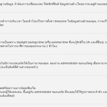
านข้อมูล. ถ้าต้องการเปลี่ยนแปลง ให้คลิกที่ลิงค์ ข้อมูลส่วนตัว (โดยมากจะอยู่ด้านบนข
รปรับเวลา โดยเข้าไปแก้ไขการตั้งค่า timezone ในข้อมูลส่วนตัวของคุณ. การแก้ไข time
ิด!
าจเป็นเพราะ daylight savings time (หรือ summer time ซึ่งจะรู้จักดีใน UK และที่อื่นๆ)
จผิดพลาดไปจากนาฬิกาของคุณประมาณ 1 ชั่วโมง.
งไม่มีการแปลบอร์ดให้เป็นภาษาของคุณ. ลองถาม administrator ของบอร์ดดู เผื่อเขาอาจต
จะเห็นลิงค์ที่ด้านล่างของหน้า)
โพสต์ข้อความมากน้อยเพียงใด.
ผู้ใช้แต่ละคน. ขึ้นอยู่กับ administrator ของบอร์ด ที่จะยอมให้ใช้รูปภาพประจำตัว แ
ะต้องดีพอ!)