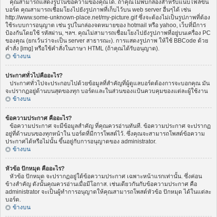
คุณสามารถแสดงรูปในข้อความของคุณได้. ถ้าคุณไม่พบกล่องสำหรับแนบไฟล์ขึ้น
บอร์ด คุณสามารถเชื่อมโยงไปยังรูปภาพที่เก็บไว้บน web server อื่นๆได้ เช่น
http://www.some-unknown-place.net/my-picture.gif ซึ่งจะต้องไม่เป็นรูปภาพที่ต้อง
ใช้ระบบการอนุญาต เช่น รูปในกล่องจดหมายของ hotmail หรือ yahoo, เว็บที่มีการ
ป้องกันโดยใช้ รหัสผ่าน, ฯลฯ. คุณไม่สามารถเชื่อมโยงไปยังรูปภาพที่อยู่บนเครื่อง PC
ของคุณ (ยกเว้นว่าจะเป็น server สาธารณะ). การแสดงรูปภาพ ให้ใช้ BBCode ด้วย
คำสั่ง [img] หรือใช้คำสั่งในภาษา HTML (ถ้าคุณได้รับอนุญาต).
ข้างบน
ประกาศทั่วไปคืออะไร?
ประกาศทั่วไปจะประกอบไปด้วยข้อมูลที่สำคัญที่ผู้ดูแลบอร์ดต้องการจะบอกคุณ มัน
จะปรากฏอยู่ด้านบนสุดของทุก บอร์ดและในส่วนของแป้นควบคุมของแต่ละผู้ใช้งาน
ข้างบน
ข้อความประกาศ คืออะไร?
ข้อความประกาศ จะมีข้อมูลสำคัญ ที่คุณควรอ่านทันที. ข้อความประกาศ จะปรากฏ
อยู่ที่ด้านบนของทุกหน้าใน บอร์ดที่มีการโพสต์ไว้. ซึ่งคุณจะสามารถโพสต์ข้อความ
ประกาศได้หรือไม่นั้น ขึ้นอยู่กับการอนุญาตของ administrator.
ข้างบน
หัวข้อ ปักหมุด คืออะไร?
หัวข้อ ปักหมุด จะปรากฏอยู่ใต้ข้อความประกาศ เฉพาะหน้าแรกเท่านั้น. ซึ่งค่อน
ข้างสำคัญ ดังนั้นคุณควรอ่านเมื่อมีโอกาส. เช่นเดียวกันกับข้อความประกาศ คือ
administrator จะเป็นผู้ทำการอนุญาตให้คุณสามารถโพสต์หัวข้อ ปักหมุด ได้ในแต่ละ
บอร์ด.
ข้างบน