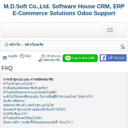
M.D.Soft Co.,Ltd. Software House CRM, ERP
E-Commerce Solutions Odoo Support
T
o
g
g
หน้าเว็บ
หน้าเว็บบอร์ด
l
นห
e
า
n
เมนูลัด
FAQ
เข้าสู่ระบบ
เข้าระบบ
Log in with LINE
a
สมัครสมาชิก
v
FAQ
i
g
a
การเข้าสู่ระบบ และ การสมัครสมาชิก
t
ทำไมเข้าสู่ระบบไม่ได้ ?
i
จำเป็นต้องสมัครสมาชิกด้วยหรือ?
o
ทำไมฉันถึงออกจากระบบโดยอัตโนมัติ?
n
จะสั่งไม่ให้แสดงชื่อของฉัน ในรายชื่อผู้ที่กำลัง ออนไลน์ ได้อย่างไร?
ฉันลืม รหัสผ่าน!
สมัครสมาชิกแล้ว แต่เข้าสู่ระบบไม่ได้!
ฉันเคยเข้าสู่ระบบได้ แต่ตอนนี้กลับเข้าไม่ได้?!
COPPA คืออะไร?
ทำไมฉันถึงลงทะเีบียนไม่ได้?
ข้อความที่ว่า “ลบคุีกกี้ทั้งหมดของบอร์ดนี้” ทำอะไร ?