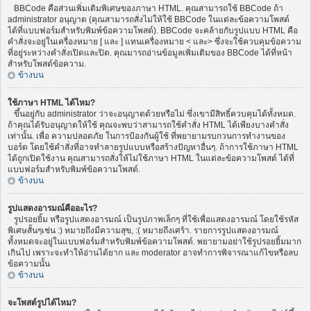
BBCode คือส่วนเพิ่มเติมพิเศษของภาษา HTML. คุณสามารถใช้ BBCode ถ้า
administrator อนุญาต (คุณสามารถสั่งไม่ให้ใช้ BBCode ในแต่ละข้อความโพสต์
ได้ที่แบบฟอร์มสำหรับพิมพ์ข้อความโพสต์). BBCode จะคล้ายกับรูปแบบ HTML คือ
คำสั่งจะอยู่ในเครื่องหมาย [ และ ] แทนเครื่องหมาย < และ> ซึ่งจะใช้ควบคุมข้อความ
ที่อยู่ระหว่างคำสั่งเปิดและปิด. คุณมารถอ่านข้อมูลเพิ่มเติมของ BBCode ได้ที่หน้า
สำหรับโพสต์ข้อความ.
ข้างบน
ใช้ภาษา HTML ได้ไหม?
ขึ้นอยู่กับ administrator ว่าจะอนุญาตด้วยหรือไม่ ซึ่งเขามีสิทธิ์ควบคุมได้ทั้งหมด.
ถ้าคุณได้รับอนุญาตให้ใช้ คุณจะพบว่าสามารถใช้คำสั่ง HTML ได้เพียงบางคำสั่ง
เท่านั้น. เพื่อ ความปลอดภัย ในการป้องกันผู้ใช้ ที่พยายามรบกวนการทำงานของ
บอร์ด โดยใช้คำสั่งที่อาจทำลายรูปแบบหรือสร้างปัญหาอื่นๆ. ถ้าการใช้ภาษา HTML
ได้ถูกเปิดใช้งาน คุณสามารถสั่งให้ไม่ใช้ภาษา HTML ในแต่ละข้อความโพสต์ ได้ที่
แบบฟอร์มสำหรับพิมพ์ข้อความโพสต์.
ข้างบน
รูปแสดงอารมณ์คืออะไร?
รูปรอยยิ้ม หรือรูปแสดงอารมณ์ เป็นรูปภาพเล็กๆ ที่ใช้เพื่อแสดงอารมณ์ โดยใช้รหัส
พิเศษสั้นๆเช่น :) หมายถึงมีความสุข, :( หมายถึงเศร้า. รายการรูปแสดงอารมณ์
ทั้งหมดจะอยู่ในแบบฟอร์มสำหรับพิมพ์ข้อความโพสต์. พยายามอย่าใช้รูปรอยยิ้มมาก
เกินไป เพราะจะทำให้อ่านได้ยาก และ moderator อาจทำการพิจารณาแก้ไขหรือลบ
ข้อความนั้น
ข้างบน
จะโพสต์รูปได้ไหม?