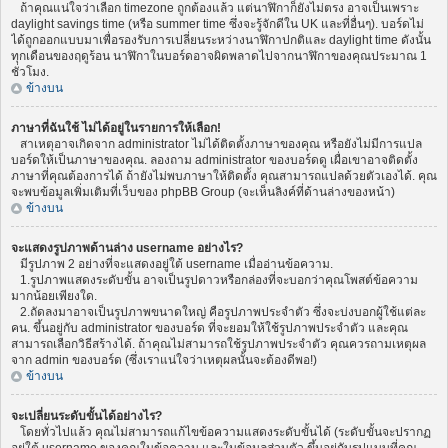
ถ้าคุณแน่ใจว่าเลือก timezone ถูกต้องแล้ว แต่นาฬิกาก็ยังไม่ตรง อาจเป็นเพราะ
daylight savings time (หรือ summer time ซึ่งจะรู้จักดีใน UK และที่อื่นๆ). บอร์ดไม่
ได้ถูกออกแบบมาเพื่อรองรับการเปลี่ยนระหว่างนาฬิกาปกติและ daylight time ดังนั้น
ทุกเดือนของฤดูร้อน นาฬิกาในบอร์ดอาจผิดพลาดไปจากนาฬิกาของคุณประมาณ 1
ชั่วโมง.
ข้างบน
ภาษาที่ฉันใช้ ไม่ได้อยู่ในรายการให้เลือก!
สาเหตุอาจเกิดจาก administrator ไม่ได้ติดตั้งภาษาของคุณ หรือยังไม่มีการแปล
บอร์ดให้เป็นภาษาของคุณ. ลองถาม administrator ของบอร์ดดู เผื่อเขาอาจติดตั้ง
ภาษาที่คุณต้องการได้ ถ้ายังไม่พบภาษาให้ติดตั้ง คุณสามารถแปลด้วยตัวเองได้. คุณ
จะพบข้อมูลเพิ่มเติมที่เว็บของ phpBB Group (จะเห็นลิงค์ที่ด้านล่างของหน้า)
ข้างบน
จะแสดงรูปภาพด้านล่าง username อย่างไร?
มีรูปภาพ 2 อย่างที่จะแสดงอยู่ใต้ username เมื่ออ่านข้อความ.
1.รูปภาพแสดงระดับขั้น อาจเป็นรูปดาวหรือกล่องที่จะบอกว่าคุณโพสต์ข้อความ
มากน้อยเพียงใด.
2.ถัดลงมาอาจเป็นรูปภาพขนาดใหญ่ คือรูปภาพประจำตัว ซึ่งจะบ่งบอกผู้ใช้แต่ละ
คน. ขึ้นอยู่กับ administrator ของบอร์ด ที่จะยอมให้ใช้รูปภาพประจำตัว และคุณ
สามารถเลือกวิธีสร้างได้. ถ้าคุณไม่สามารถใช้รูปภาพประจำตัว คุณควรถามเหตุผล
จาก admin ของบอร์ด (ซึ่งเราแน่ใจว่าเหตุผลนั้นจะต้องดีพอ!)
ข้างบน
จะเปลี่ยนระดับขั้นได้อย่างไร?
โดยทั่วไปแล้ว คุณไม่สามารถแก้ไขข้อความแสดงระดับขั้นได้ (ระดับขั้นจะปรากฏ