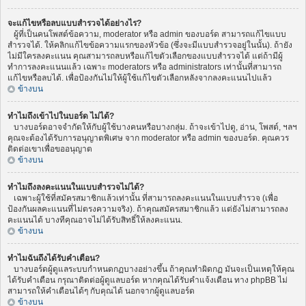
จะแก้ไขหรือลบแบบสำรวจได้อย่างไร?
ผู้ที่เป็นคนโพสต์ข้อความ, moderator หรือ admin ของบอร์ด สามารถแก้ไขแบบ
สำรวจได้. ให้คลิกแก้ไขข้อความแรกของหัวข้อ (ซึ่งจะมีแบบสำรวจอยู่ในนั้น). ถ้ายัง
ไม่มีใครลงคะแนน คุณสามารถลบหรือแก้ไขตัวเลือกของแบบสำรวจได้ แต่ถ้ามีผู้
ทำการลงคะแนนแล้ว เฉพาะ moderators หรือ administrators เท่านั้นที่สามารถ
แก้ไขหรือลบได้. เพื่อป้องกันไม่ให้ผู้ใช้แก้ไขตัวเลือกหลังจากลงคะแนนไปแล้ว
ข้างบน
ทำไมถึงเข้าไปในบอร์ด ไม่ได้?
บางบอร์ดอาจจำกัดให้กับผู้ใช้บางคนหรือบางกลุ่ม. ถ้าจะเข้าไปดู, อ่าน, โพสต์, ฯลฯ
คุณจะต้องได้รับการอนุญาตพิเศษ จาก moderator หรือ admin ของบอร์ด. คุณควร
ติดต่อเขาเพื่อขออนุญาต
ข้างบน
ทำไมถึงลงคะแนนในแบบสำรวจไม่ได้?
เฉพาะผู้ใช้ที่สมัครสมาชิกแล้วเท่านั้น ที่สามารถลงคะแนนในแบบสำรวจ (เพื่อ
ป้องกันผลคะแนนที่ไม่ตรงความจริง). ถ้าคุณสมัครสมาชิกแล้ว แต่ยังไม่สามารถลง
คะแนนได้ บางทีคุณอาจไม่ได้รับสิทธิ์ให้ลงคะแนน.
ข้างบน
ทำไมฉันถึงได้รับคำเตือน?
บางบอร์ดผู้ดูแลระบบกำหนดกฏบางอย่างขึ้น ถ้าคุณทำผิดกฏ มันจะเป็นเหตุให้คุณ
ได้รับคำเตือน กรุณาติดต่อผู้ดูแลบอร์ด หากคุณได้รับคำแจ้งเตือน ทาง phpBB ไม่
สามารถให้คำเตือนได้ๆ กับคุณได้ นอกจากผู้ดูแลบอร์ด
ข้างบน