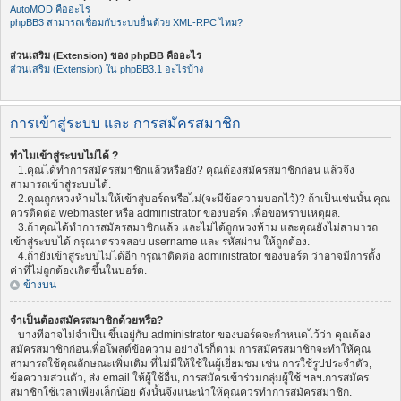
AutoMOD คืออะไร
phpBB3 สามารถเชื่อมกับระบบอื่นด้วย XML-RPC ไหม?
ส่วนเสริม (Extension) ของ phpBB คืออะไร
ส่วนเสริม (Extension) ใน phpBB3.1 อะไรบ้าง
การเข้าสู่ระบบ และ การสมัครสมาชิก
ทำไมเข้าสู่ระบบไม่ได้ ?
1.คุณได้ทำการสมัครสมาชิกแล้วหรือยัง? คุณต้องสมัครสมาชิกก่อน แล้วจึง
สามารถเข้าสู่ระบบได้.
2.คุณถูกหวงห้ามไม่ให้เข้าสู่บอร์ดหรือไม่(จะมีข้อความบอกไว้)? ถ้าเป็นเช่นนั้น คุณ
ควรติดต่อ webmaster หรือ administrator ของบอร์ด เพื่อขอทราบเหตุผล.
3.ถ้าคุณได้ทำการสมัครสมาชิกแล้ว และไม่ได้ถูกหวงห้าม และคุณยังไม่สามารถ
เข้าสู่ระบบได้ กรุณาตรวจสอบ username และ รหัสผ่าน ให้ถูกต้อง.
4.ถ้ายังเข้าสู่ระบบไม่ได้อีก กรุณาติดต่อ administrator ของบอร์ด ว่าอาจมีการตั้ง
ค่าที่ไม่ถูกต้องเกิดขึ้นในบอร์ด.
ข้างบน
จำเป็นต้องสมัครสมาชิกด้วยหรือ?
บางทีอาจไม่จำเป็น ขึ้นอยู่กับ administrator ของบอร์ดจะกำหนดไว้ว่า คุณต้อง
สมัครสมาชิกก่อนเพื่อโพสต์ข้อความ อย่างไรก็ตาม การสมัครสมาชิกจะทำให้คุณ
สามารถใช้คุณลักษณะเพิ่มเติม ที่ไม่มีให้ใช้ในผู้เยี่ยมชม เช่น การใช้รูปประจำตัว,
ข้อความส่วนตัว, ส่ง email ให้ผู้ใช้อื่น, การสมัครเข้าร่วมกลุ่มผู้ใช้ ฯลฯ.การสมัคร
สมาชิกใช้เวลาเพียงเล็กน้อย ดังนั้นจึงแนะนำให้คุณควรทำการสมัครสมาชิก.