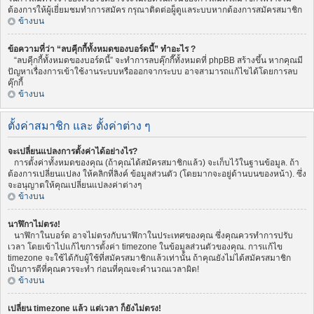
ต้องการให้ผู้เยี่ยมชมทำการสมัคร กรุณาติดต่อผู็ดูแลระบบหากต้องการสมัครสมาชิก
ข้างบน
ข้อความที่ว่า “ลบคุีกกี้ทั้งหมดของบอร์ดนี้” ทำอะไร ?
“ลบคุีกกี้ทั้งหมดของบอร์ดนี้” จะทำการลบคุ๊กกี๊ทั้งหมดที่ phpBB สร้างขึ้น หากคุณมี
ปัญหาเรื่องการเข้าใช้งานระบบหรือออกจากระบบ อาจสามารถแก้ไขได้โดยการลบ
คุ๊กกี้
ข้างบน
ตั้งค่าสมาชิก และ ตั้งค่าต่าง ๆ
จะเปลี่ยนแปลงการตั้งค่าได้อย่างไร?
การตั้งค่าทั้งหมดของคุณ (ถ้าคุณได้สมัครสมาชิกแล้ว) จะเก็บไว้ในฐานข้อมูล. ถ้า
ต้องการเปลี่ยนแปลง ให้คลิกที่ลิงค์ ข้อมูลส่วนตัว (โดยมากจะอยู่ด้านบนของหน้า). ซึ่ง
จะอนุญาตให้คุณเปลี่ยนแปลงค่าต่างๆ
ข้างบน
นาฬิกาไม่ตรง!
นาฬิกาในบอร์ด อาจไม่ตรงกับนาฬิกาในประเทศของคุณ ซึ่งคุณควรทำการปรับ
เวลา โดยเข้าไปแก้ไขการตั้งค่า timezone ในข้อมูลส่วนตัวของคุณ. การแก้ไข
timezone จะใช้ได้กับผู้ใช้ที่สมัครสมาชิกแล้วเท่านั้น ถ้าคุณยังไม่ได้สมัครสมาชิก
เป็นการดีที่คุณควรจะทำ ก่อนที่คุณจะคำนวณเวลาผิด!
ข้างบน
เปลี่ยน timezone แล้ว แต่เวลา ก็ยังไม่ตรง!