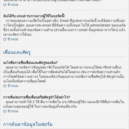
ของบอร์ด เขาสามารถป้องกันไม่ให้ผู้ใช้นั้นส่งข้อความส่วนตัวได้อีก.
ข้างบน
ฉันได้รับ email รบกวนจากผู้ใช้ในบอร์ดนี้!
เราขอแสดงความเสียใจเป็นอย่างยิ่ง. Email ที่ถูกส่งจากบอร์ดนี้ จะมีข้อความที่บอก
ว่าใครเป็นผู้ส่ง. คุณควรส่ง email ที่มีข้อความทั้งหมด ไปให้ administrator ของบอร์ด
ซึ่งรวมทั้งส่วนหัวของข้อความด้วย (ส่วนนี้จะบอกว่า email นั้นถูกส่งมาจากใคร) แล้ว
เขาจะจัดการให้เอง.
ข้างบน
เพื่อนและศัตรู
อะไรคือรายชื่อเพื่อนและศัตรูของฉัน?
คุณสามารถจัดการข้อมูลสมาชิกในบอร์ดได้ โดยสามารถระบุให้สมาชิกท่านอื่นๆ
เป็นเพื่อนกับคุณได้ เพื่อใช้ในการติดต่อกันได้โดยตรง เช่น การส่งข้อความส่วนตัว
การโพสต์ข้อความต่างๆ ในขณะเดียวกันคุณสามารถเพิ่มรายชื่อศัตรูได้ ศัตรูท่านนั้น
จะไม่เห็นข้อความที่คุณโพสต์
ข้างบน
การเพิ่ม/ลบรายชื่อเพื่อนหรือศัตรูทำได้อย่าไร?
คุณสามารถทำได้ 2 วิธี คือ การเพิ่มใน ประวัติของผู้ใช้งานและอีกวิธีคือการเพิ่มใน
แป้นควบคุมของผู้ใช้ ในการลบข้อมูลก็เช่นเดียวกัน
ข้างบน
การค้นหาข้อมูลในฟอรั่ม