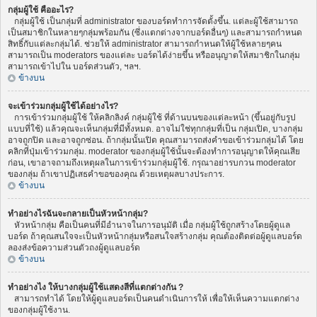
กลุ่มผู้ใช้ คืออะไร?
กลุ่มผู้ใช้ เป็นกลุ่มที่ administrator ของบอร์ดทำการจัดตั้งขึ้น. แต่ละผู้ใช้สามารถ
เป็นสมาชิกในหลายๆกลุ่มพร้อมกัน (ซึ่งแตกต่างจากบอร์ดอื่นๆ) และสามารถกำหนด
สิทธิ์กับแต่ละกลุ่มได้. ช่วยให้ administrator สามารถกำหนดให้ผู้ใช้หลายๆคน
สามารถเป็น moderators ของแต่ละ บอร์ดได้ง่ายขึ้น หรืออนุญาตให้สมาชิกในกลุ่ม
สามารถเข้าไปใน บอร์ดส่วนตัว, ฯลฯ.
ข้างบน
จะเข้าร่วมกลุ่มผู้ใช้ได้อย่างไร?
การเข้าร่วมกลุ่มผู้ใช้ ให้คลิกลิงค์ กลุ่มผู้ใช้ ที่ด้านบนของแต่ละหน้า (ขึ้นอยู่กับรูป
แบบที่ใช้) แล้วคุณจะเห็นกลุ่มที่มีทั้งหมด. อาจไม่ใช่ทุกกลุ่มที่เป็น กลุ่มเปิด, บางกลุ่ม
อาจถูกปิด และอาจถูกซ่อน. ถ้ากลุ่มนั้นเปิด คุณสามารถส่งคำขอเข้าร่วมกลุ่มได้ โดย
คลิกที่ปุ่มเข้าร่วมกลุ่ม. moderator ของกลุ่มผู้ใช้นั้นจะต้องทำการอนุญาตให้คุณเสีย
ก่อน, เขาอาจถามถึงเหตุผลในการเข้าร่วมกลุ่มผู้ใช้. กรุณาอย่ารบกวน moderator
ของกลุ่ม ถ้าเขาปฏิเสธคำขอของคุณ ด้วยเหตุผลบางประการ.
ข้างบน
ทำอย่างไรฉันจะกลายเป็นหัวหน้ากลุ่ม?
หัวหน้ากลุ่ม คือเป็นคนที่มีอำนาจในการอนุมัติ เมื่อ กลุ่มผู้ใช้ถูกสร้างโดยผู้ดูแล
บอร์ด ถ้าคุณสนใจจะเป็นหัวหน้ากลุ่มหรือสนใจสร้างกลุ่ม คุณต้องติดต่อผู้ดูแลบอร์ด
ลองส่งข้อความส่วนตัวถงผู้ดูแลบอร์ด
ข้างบน
ทำอย่างไง ให้บางกลุ่มผู้ใช้แสดงสีที่แตกต่างกัน ?
สามารถทำได้ โดยให้ผู้ดูแลบอร์ดเป็นคนดำเนินการให้ เพื่อให้เห็นความแตกต่าง
ของกลุ่มผู้ใช้งาน.