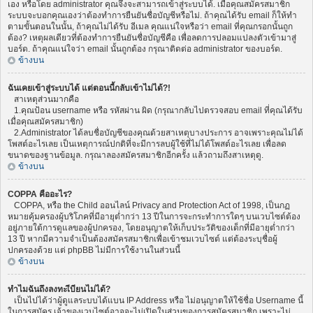
เอง หรือโดย administrator คุณจึงจะสามารถเข้าสู่ระบบได้. เมื่อคุณสมัครสมาชิก
ระบบจะบอกคุณเองว่าต้องทำการยืนยันชื่อบัญชีหรือไม่. ถ้าคุณได้รับ email ก็ให้ทำ
ตามขั้นตอนในนั้น, ถ้าคุณไม่ได้รับ อีเมล คุณแน่ใจหรือว่า email ที่คุณกรอกนั้นถูก
ต้อง? เหตุผลเดียวที่ต้องทำการยืนยันชื่อบัญชีคือ เพื่อลดการปลอมแปลงตัวเข้ามาสู่
บอร์ด. ถ้าคุณแน่ใจว่า email นั้นถูกต้อง กรุณาติดต่อ administrator ของบอร์ด.
ข้างบน
ฉันเคยเข้าสู่ระบบได้ แต่ตอนนี้กลับเข้าไม่ได้?!
สาเหตุส่วนมากคือ
1.คุณป้อน username หรือ รหัสผ่าน ผิด (กรุณากลับไปตรวจสอบ email ที่คุณได้รับ
เมื่อคุณสมัครสมาชิก)
2.Administrator ได้ลบชื่อบัญชีของคุณด้วยสาเหตุบางประการ อาจเพราะคุณไม่ได้
โพสต์อะไรเลย เป็นเหตุการณ์ปกติที่จะมีการลบผู้ใช้ที่ไม่ได้โพสต์อะไรเลย เพื่อลด
ขนาดของฐานข้อมูล. กรุณาลองสมัครสมาชิกอีกครั้ง แล้วถามถึงสาเหตุดู.
ข้างบน
COPPA คืออะไร?
COPPA, หรือ the Child ออนไลน์ Privacy and Protection Act of 1998, เป็นกฏ
หมายคุ้มครองผู้บริโภคที่มีอายุต่ำกว่า 13 ปีในการจะกระทำการใดๆ บนเวบไซต์ต้อง
อยู่ภายใต้การดูแลของผู้ปกครอง, โดยอนุญาตให้เก็บประวัติของเด็กที่มีอายุต่ำกว่า
13 ปี หากมีความจำเป็นต้องสมัครสมาชิกเพื่อเข้าชมเวบไซต์ แต่ต้องระบุชื่อผู้
ปกครองด้วย แต่ phpBB ไม่มีการใช้งานในส่วนนี้
ข้างบน
ทำไมฉันถึงลงทะเีบียนไม่ได้?
เป็นไปได้ว่าผู้ดูแลระบบได้แบน IP Address หรือ ไม่อนุญาตให้ใช้ชื่อ Username นี้
ในการสมัคร เจ้าของเวบไซต์อาจจะไม่เปิดในส่วนของการสมัครสมาชิก เพราะไม่