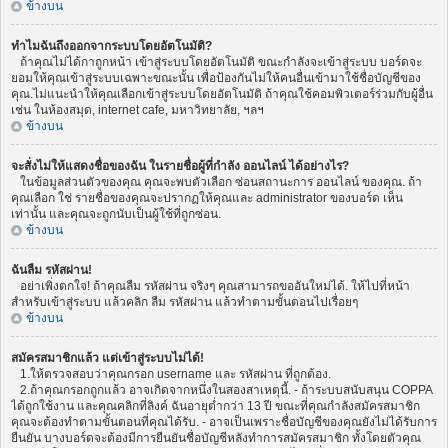
ข้างบน
ทำไมฉันถึงออกจากระบบโดยอัตโนมัติ?
ถ้าคุณไม่ได้กาถูกหน้า เข้าสู่ระบบโดยอัตโนมัติ ขณะกำลังจะเข้าสู่ระบบ บอร์ดจะ
ยอมให้คุณเข้าสู่ระบบเฉพาะขณะนั้น เพื่อป้องกันไม่ให้คนอื่นเข้ามาใช้ชื่อบัญชีของ
คุณ.ไม่แนะนำให้คุณเลือกเข้าสู่ระบบโดยอัตโนมัติ ถ้าคุณใช้คอมพิวเตอร์ร่วมกับผู้อื่น
เช่น ในห้องสมุด, internet cafe, มหาวิทยาลัย, ฯลฯ
ข้างบน
จะสั่งไม่ให้แสดงชื่อของฉัน ในรายชื่อผู้ที่กำลัง ออนไลน์ ได้อย่างไร?
ในข้อมูลส่วนตัวของคุณ คุณจะพบตัวเลือก ซ่อนสถานะการ ออนไลน์ ของคุณ. ถ้า
คุณเลือก ใช่ รายชื่อของคุณจะปรากฏให้คุณและ administrator ของบอร์ด เห็น
เท่านั้น และคุณจะถูกนับเป็นผู้ใช้ที่ถูกซ่อน.
ข้างบน
ฉันลืม รหัสผ่าน!
อย่าเพิ่งตกใจ! ถ้าคุณลืม รหัสผ่าน จริงๆ คุณสามารถขออันใหม่ได้. ให้ไปที่หน้า
สำหรับเข้าสู่ระบบ แล้วคลิก ลืม รหัสผ่าน แล้วทำตามขั้นตอนไปเรื่อยๆ
ข้างบน
สมัครสมาชิกแล้ว แต่เข้าสู่ระบบไม่ได้!
1.ให้ตรวจสอบว่าคุณกรอก username และ รหัสผ่าน ที่ถูกต้อง.
2.ถ้าคุณกรอกถูกแล้ว อาจเกิดจากหนึ่งในสองสาเหตุนี้. - ถ้าระบบสนับสนุน COPPA
ได้ถูกใช้งาน และคุณคลิกที่ลิงค์ ฉันอายุต่ำกว่า 13 ปี ขณะที่คุณกำลังสมัครสมาชิก
คุณจะต้องทำตามขั้นตอนที่คุณได้รับ. - อาจเป็นเพราะชื่อบัญชีของคุณยังไม่ได้รับการ
ยืนยัน บางบอร์ดจะต้องมีการยืนยันชื่อบัญชีหลังทำการสมัครสมาชิก ทั้งโดยตัวคุณ