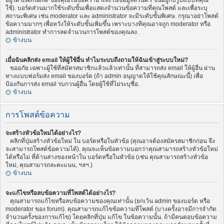
อยู่ใต้ username ของคุณในข้อความ และในข้อมูลส่วนตัว ขึ้นอยู่กับรูปแบบที่คุณ
ใช้). บอร์ดส่วนมากใช้ระดับขั้นเพื่อแสดงจำนวนข้อความที่คุณโพสต์ และเพื่อระบุ
สถานะพิเศษ เช่น moderator และ administrator จะมีระดับขั้นพิเศษ. กรุณาอย่าโพสต์
ข้อความมากๆ เพื่อหวังให้ระดับขั้นเพิ่มขึ้น เพราะบางทีคุณอาจถูก moderator หรือ
administrator ทำการลดจำนวนการโพสต์ของคุณลง.
ข้างบน
เมื่อฉันคลิกส่ง email ให้ผู้ใช้อื่น ทำไมระบบถึงถามให้ฉันเข้าสู่ระบบใหม่?
ขออภัย เฉพาะผู้ใช้ที่สมัครสมาชิกแล้วแล้วเท่านั้น ที่สามารถส่ง email ให้ผู้อื่น ผ่าน
ทางแบบฟอร์มส่ง email ของบอร์ด (ถ้า admin อนุญาตให้ใช้คุณลักษณะนี้) เพื่อ
ป้องกันการส่ง email รบกวนผู้อื่น โดยผู้ใช้ที่ไม่ระบุชื่อ.
ข้างบน
การโพสต์ข้อความ
จะสร้างหัวข้อใหม่ได้อย่างไร?
คลิกที่ปุ่มสร้างหัวข้อใหม่ ใน บอร์ดหรือในหัวข้อ (คุณอาจต้องสมัครสมาชิกก่อน จึง
จะสามารถโพสต์ข้อความได้). คุณจะเห็นข้อความบอกว่าคุณสามารถสร้างหัวข้อใหม่
ได้หรือไม่ ที่ด้านล่างของหน้าใน บอร์ดหรือในหัวข้อ (เช่น คุณสามารถสร้างหัวข้อ
ใหม่, คุณสามารถละคะแนน, ฯลฯ.)
ข้างบน
จะแก้ไขหรือลบข้อความที่โพสต์ได้อย่างไร?
คุณสามารถแก้ไขหรือลบข้อความของคุณเท่านั้น (ยกเว้น admin ของบอร์ด หรือ
moderator ของ forum). คุณสามารถแก้ไขข้อความที่โพสต์ (บางครั้งอาจมีการจำกัด
จำนวนครั้งของการแก้ไข) โดยคลิกที่ปุ่ม แก้ไข ในข้อความนั้น. ถ้ามีคนตอบข้อความ