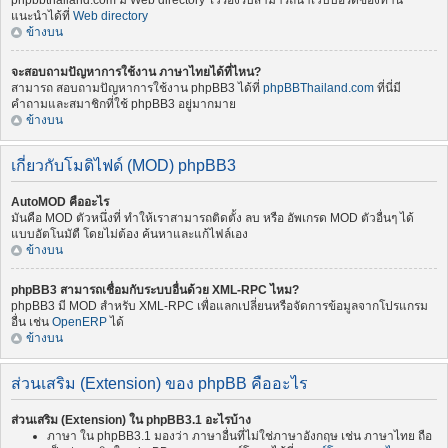
phpbbthailand.com มี Web directory ไว้รองรับสามารถนำเว็บบอร์ดของท่าน
แนะนำได้ที่
Web directory
ข้างบน
จะสอบถามปัญหาการใช้งาน ภาษาไทยได้ที่ไหน?
สามารถ สอบถามปัญหาการใช้งาน phpBB3 ได้ที่
phpBBThailand.com
ที่นี่มี
คำถามและสมาชิกที่ใช้ phpBB3 อยู่มากมาย
ข้างบน
เกี่ยวกับโมดิไฟด์ (MOD) phpBB3
AutoMOD คืออะไร
มันคือ MOD ตัวหนึ่งที่ ทำให้เราสามารถติดตั้ง ลบ หรือ อัพเกรด MOD ตัวอื่นๆ ได้
แบบอัตโนมัตื โดยไม่ต้อง ค้นหาและแก้ไฟล์เอง
ข้างบน
phpBB3 สามารถเชื่อมกับระบบอื่นด้วย XML-RPC ไหม?
phpBB3 มี MOD สำหรับ XML-RPC เพื่อแลกเปลี่ยนหรือจัดการข้อมูลจากโปรแกรม
อื่น เช่น
OpenERP
ได้
ข้างบน
ส่วนเสริม (Extension) ของ phpBB คืออะไร
ส่วนเสริม (Extension) ใน phpBB3.1 อะไรบ้าง
ภาษา ใน phpBB3.1 มองว่า ภาษาอื่นที่ไม่ใช่ภาษาอังกฤษ เช่น ภาษาไทย ถือ