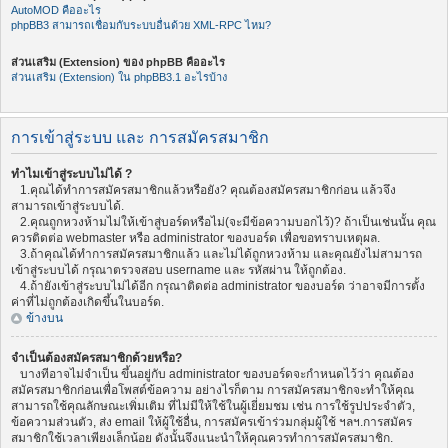
AutoMOD คืออะไร
phpBB3 สามารถเชื่อมกับระบบอื่นด้วย XML-RPC ไหม?
ส่วนเสริม (Extension) ของ phpBB คืออะไร
ส่วนเสริม (Extension) ใน phpBB3.1 อะไรบ้าง
การเข้าสู่ระบบ และ การสมัครสมาชิก
ทำไมเข้าสู่ระบบไม่ได้ ?
1.คุณได้ทำการสมัครสมาชิกแล้วหรือยัง? คุณต้องสมัครสมาชิกก่อน แล้วจึง
สามารถเข้าสู่ระบบได้.
2.คุณถูกหวงห้ามไม่ให้เข้าสู่บอร์ดหรือไม่(จะมีข้อความบอกไว้)? ถ้าเป็นเช่นนั้น คุณ
ควรติดต่อ webmaster หรือ administrator ของบอร์ด เพื่อขอทราบเหตุผล.
3.ถ้าคุณได้ทำการสมัครสมาชิกแล้ว และไม่ได้ถูกหวงห้าม และคุณยังไม่สามารถ
เข้าสู่ระบบได้ กรุณาตรวจสอบ username และ รหัสผ่าน ให้ถูกต้อง.
4.ถ้ายังเข้าสู่ระบบไม่ได้อีก กรุณาติดต่อ administrator ของบอร์ด ว่าอาจมีการตั้ง
ค่าที่ไม่ถูกต้องเกิดขึ้นในบอร์ด.
ข้างบน
จำเป็นต้องสมัครสมาชิกด้วยหรือ?
บางทีอาจไม่จำเป็น ขึ้นอยู่กับ administrator ของบอร์ดจะกำหนดไว้ว่า คุณต้อง
สมัครสมาชิกก่อนเพื่อโพสต์ข้อความ อย่างไรก็ตาม การสมัครสมาชิกจะทำให้คุณ
สามารถใช้คุณลักษณะเพิ่มเติม ที่ไม่มีให้ใช้ในผู้เยี่ยมชม เช่น การใช้รูปประจำตัว,
ข้อความส่วนตัว, ส่ง email ให้ผู้ใช้อื่น, การสมัครเข้าร่วมกลุ่มผู้ใช้ ฯลฯ.การสมัคร
สมาชิกใช้เวลาเพียงเล็กน้อย ดังนั้นจึงแนะนำให้คุณควรทำการสมัครสมาชิก.