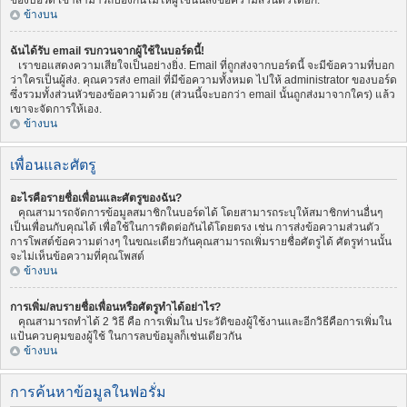
ของบอร์ด เขาสามารถป้องกันไม่ให้ผู้ใช้นั้นส่งข้อความส่วนตัวได้อีก.
ข้างบน
ฉันได้รับ email รบกวนจากผู้ใช้ในบอร์ดนี้!
เราขอแสดงความเสียใจเป็นอย่างยิ่ง. Email ที่ถูกส่งจากบอร์ดนี้ จะมีข้อความที่บอก
ว่าใครเป็นผู้ส่ง. คุณควรส่ง email ที่มีข้อความทั้งหมด ไปให้ administrator ของบอร์ด
ซึ่งรวมทั้งส่วนหัวของข้อความด้วย (ส่วนนี้จะบอกว่า email นั้นถูกส่งมาจากใคร) แล้ว
เขาจะจัดการให้เอง.
ข้างบน
เพื่อนและศัตรู
อะไรคือรายชื่อเพื่อนและศัตรูของฉัน?
คุณสามารถจัดการข้อมูลสมาชิกในบอร์ดได้ โดยสามารถระบุให้สมาชิกท่านอื่นๆ
เป็นเพื่อนกับคุณได้ เพื่อใช้ในการติดต่อกันได้โดยตรง เช่น การส่งข้อความส่วนตัว
การโพสต์ข้อความต่างๆ ในขณะเดียวกันคุณสามารถเพิ่มรายชื่อศัตรูได้ ศัตรูท่านนั้น
จะไม่เห็นข้อความที่คุณโพสต์
ข้างบน
การเพิ่ม/ลบรายชื่อเพื่อนหรือศัตรูทำได้อย่าไร?
คุณสามารถทำได้ 2 วิธี คือ การเพิ่มใน ประวัติของผู้ใช้งานและอีกวิธีคือการเพิ่มใน
แป้นควบคุมของผู้ใช้ ในการลบข้อมูลก็เช่นเดียวกัน
ข้างบน
การค้นหาข้อมูลในฟอรั่ม