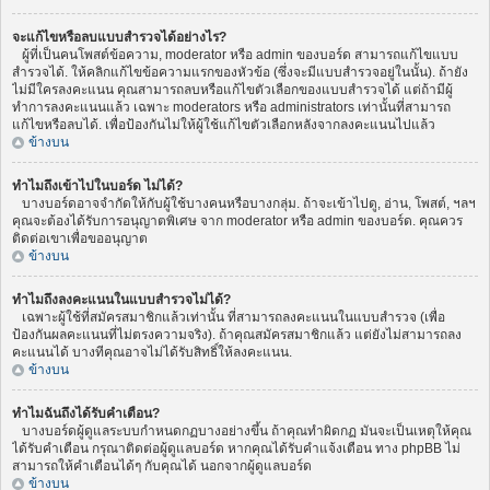
จะแก้ไขหรือลบแบบสำรวจได้อย่างไร?
ผู้ที่เป็นคนโพสต์ข้อความ, moderator หรือ admin ของบอร์ด สามารถแก้ไขแบบ
สำรวจได้. ให้คลิกแก้ไขข้อความแรกของหัวข้อ (ซึ่งจะมีแบบสำรวจอยู่ในนั้น). ถ้ายัง
ไม่มีใครลงคะแนน คุณสามารถลบหรือแก้ไขตัวเลือกของแบบสำรวจได้ แต่ถ้ามีผู้
ทำการลงคะแนนแล้ว เฉพาะ moderators หรือ administrators เท่านั้นที่สามารถ
แก้ไขหรือลบได้. เพื่อป้องกันไม่ให้ผู้ใช้แก้ไขตัวเลือกหลังจากลงคะแนนไปแล้ว
ข้างบน
ทำไมถึงเข้าไปในบอร์ด ไม่ได้?
บางบอร์ดอาจจำกัดให้กับผู้ใช้บางคนหรือบางกลุ่ม. ถ้าจะเข้าไปดู, อ่าน, โพสต์, ฯลฯ
คุณจะต้องได้รับการอนุญาตพิเศษ จาก moderator หรือ admin ของบอร์ด. คุณควร
ติดต่อเขาเพื่อขออนุญาต
ข้างบน
ทำไมถึงลงคะแนนในแบบสำรวจไม่ได้?
เฉพาะผู้ใช้ที่สมัครสมาชิกแล้วเท่านั้น ที่สามารถลงคะแนนในแบบสำรวจ (เพื่อ
ป้องกันผลคะแนนที่ไม่ตรงความจริง). ถ้าคุณสมัครสมาชิกแล้ว แต่ยังไม่สามารถลง
คะแนนได้ บางทีคุณอาจไม่ได้รับสิทธิ์ให้ลงคะแนน.
ข้างบน
ทำไมฉันถึงได้รับคำเตือน?
บางบอร์ดผู้ดูแลระบบกำหนดกฏบางอย่างขึ้น ถ้าคุณทำผิดกฏ มันจะเป็นเหตุให้คุณ
ได้รับคำเตือน กรุณาติดต่อผู้ดูแลบอร์ด หากคุณได้รับคำแจ้งเตือน ทาง phpBB ไม่
สามารถให้คำเตือนได้ๆ กับคุณได้ นอกจากผู้ดูแลบอร์ด
ข้างบน