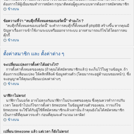
ต้องการให้ผู้เยี่ยมชมทำการสมัคร กรุณาติดต่อผู็ดูแลระบบหากต้องการสมัครสมาชิก
ข้างบน
ข้อความที่ว่า “ลบคุีกกี้ทั้งหมดของบอร์ดนี้” ทำอะไร ?
“ลบคุีกกี้ทั้งหมดของบอร์ดนี้” จะทำการลบคุ๊กกี๊ทั้งหมดที่ phpBB สร้างขึ้น หากคุณมี
ปัญหาเรื่องการเข้าใช้งานระบบหรือออกจากระบบ อาจสามารถแก้ไขได้โดยการลบ
คุ๊กกี้
ข้างบน
ตั้งค่าสมาชิก และ ตั้งค่าต่าง ๆ
จะเปลี่ยนแปลงการตั้งค่าได้อย่างไร?
การตั้งค่าทั้งหมดของคุณ (ถ้าคุณได้สมัครสมาชิกแล้ว) จะเก็บไว้ในฐานข้อมูล. ถ้า
ต้องการเปลี่ยนแปลง ให้คลิกที่ลิงค์ ข้อมูลส่วนตัว (โดยมากจะอยู่ด้านบนของหน้า). ซึ่ง
จะอนุญาตให้คุณเปลี่ยนแปลงค่าต่างๆ
ข้างบน
นาฬิกาไม่ตรง!
นาฬิกาในบอร์ด อาจไม่ตรงกับนาฬิกาในประเทศของคุณ ซึ่งคุณควรทำการปรับ
เวลา โดยเข้าไปแก้ไขการตั้งค่า timezone ในข้อมูลส่วนตัวของคุณ. การแก้ไข
timezone จะใช้ได้กับผู้ใช้ที่สมัครสมาชิกแล้วเท่านั้น ถ้าคุณยังไม่ได้สมัครสมาชิก
เป็นการดีที่คุณควรจะทำ ก่อนที่คุณจะคำนวณเวลาผิด!
ข้างบน
เปลี่ยน timezone แล้ว แต่เวลา ก็ยังไม่ตรง!