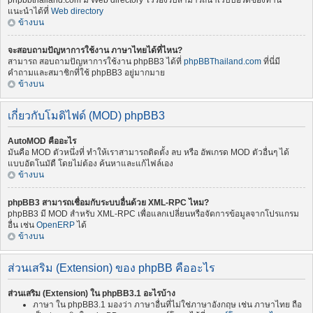
phpbbthailand.com มี Web directory ไว้รองรับสามารถนำเว็บบอร์ดของท่าน
แนะนำได้ที่
Web directory
ข้างบน
จะสอบถามปัญหาการใช้งาน ภาษาไทยได้ที่ไหน?
สามารถ สอบถามปัญหาการใช้งาน phpBB3 ได้ที่
phpBBThailand.com
ที่นี่มี
คำถามและสมาชิกที่ใช้ phpBB3 อยู่มากมาย
ข้างบน
เกี่ยวกับโมดิไฟด์ (MOD) phpBB3
AutoMOD คืออะไร
มันคือ MOD ตัวหนึ่งที่ ทำให้เราสามารถติดตั้ง ลบ หรือ อัพเกรด MOD ตัวอื่นๆ ได้
แบบอัตโนมัตื โดยไม่ต้อง ค้นหาและแก้ไฟล์เอง
ข้างบน
phpBB3 สามารถเชื่อมกับระบบอื่นด้วย XML-RPC ไหม?
phpBB3 มี MOD สำหรับ XML-RPC เพื่อแลกเปลี่ยนหรือจัดการข้อมูลจากโปรแกรม
อื่น เช่น
OpenERP
ได้
ข้างบน
ส่วนเสริม (Extension) ของ phpBB คืออะไร
ส่วนเสริม (Extension) ใน phpBB3.1 อะไรบ้าง
ภาษา ใน phpBB3.1 มองว่า ภาษาอื่นที่ไม่ใช่ภาษาอังกฤษ เช่น ภาษาไทย ถือ