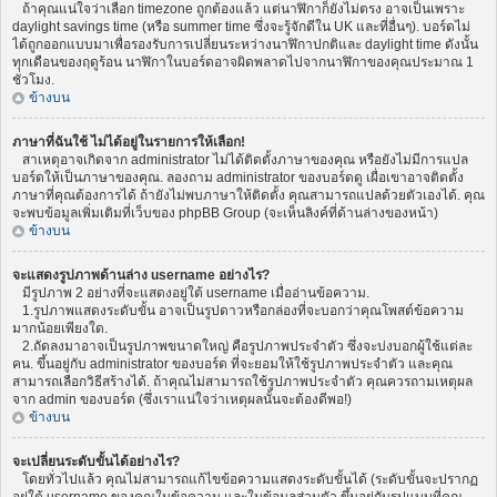
ถ้าคุณแน่ใจว่าเลือก timezone ถูกต้องแล้ว แต่นาฬิกาก็ยังไม่ตรง อาจเป็นเพราะ
daylight savings time (หรือ summer time ซึ่งจะรู้จักดีใน UK และที่อื่นๆ). บอร์ดไม่
ได้ถูกออกแบบมาเพื่อรองรับการเปลี่ยนระหว่างนาฬิกาปกติและ daylight time ดังนั้น
ทุกเดือนของฤดูร้อน นาฬิกาในบอร์ดอาจผิดพลาดไปจากนาฬิกาของคุณประมาณ 1
ชั่วโมง.
ข้างบน
ภาษาที่ฉันใช้ ไม่ได้อยู่ในรายการให้เลือก!
สาเหตุอาจเกิดจาก administrator ไม่ได้ติดตั้งภาษาของคุณ หรือยังไม่มีการแปล
บอร์ดให้เป็นภาษาของคุณ. ลองถาม administrator ของบอร์ดดู เผื่อเขาอาจติดตั้ง
ภาษาที่คุณต้องการได้ ถ้ายังไม่พบภาษาให้ติดตั้ง คุณสามารถแปลด้วยตัวเองได้. คุณ
จะพบข้อมูลเพิ่มเติมที่เว็บของ phpBB Group (จะเห็นลิงค์ที่ด้านล่างของหน้า)
ข้างบน
จะแสดงรูปภาพด้านล่าง username อย่างไร?
มีรูปภาพ 2 อย่างที่จะแสดงอยู่ใต้ username เมื่ออ่านข้อความ.
1.รูปภาพแสดงระดับขั้น อาจเป็นรูปดาวหรือกล่องที่จะบอกว่าคุณโพสต์ข้อความ
มากน้อยเพียงใด.
2.ถัดลงมาอาจเป็นรูปภาพขนาดใหญ่ คือรูปภาพประจำตัว ซึ่งจะบ่งบอกผู้ใช้แต่ละ
คน. ขึ้นอยู่กับ administrator ของบอร์ด ที่จะยอมให้ใช้รูปภาพประจำตัว และคุณ
สามารถเลือกวิธีสร้างได้. ถ้าคุณไม่สามารถใช้รูปภาพประจำตัว คุณควรถามเหตุผล
จาก admin ของบอร์ด (ซึ่งเราแน่ใจว่าเหตุผลนั้นจะต้องดีพอ!)
ข้างบน
จะเปลี่ยนระดับขั้นได้อย่างไร?
โดยทั่วไปแล้ว คุณไม่สามารถแก้ไขข้อความแสดงระดับขั้นได้ (ระดับขั้นจะปรากฏ