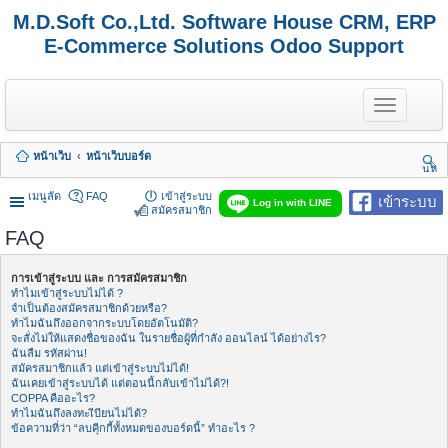
M.D.Soft Co.,Ltd. Software House CRM, ERP
E-Commerce Solutions Odoo Support
T
o
g
g
หน้าเว็บ
หน้าเว็บบอร์ด
l
นห
e
า
n
เมนูลัด
FAQ
เข้าสู่ระบบ
เข้าระบบ
Log in with LINE
a
สมัครสมาชิก
v
FAQ
i
g
a
การเข้าสู่ระบบ และ การสมัครสมาชิก
t
ทำไมเข้าสู่ระบบไม่ได้ ?
i
จำเป็นต้องสมัครสมาชิกด้วยหรือ?
o
ทำไมฉันถึงออกจากระบบโดยอัตโนมัติ?
n
จะสั่งไม่ให้แสดงชื่อของฉัน ในรายชื่อผู้ที่กำลัง ออนไลน์ ได้อย่างไร?
ฉันลืม รหัสผ่าน!
สมัครสมาชิกแล้ว แต่เข้าสู่ระบบไม่ได้!
ฉันเคยเข้าสู่ระบบได้ แต่ตอนนี้กลับเข้าไม่ได้?!
COPPA คืออะไร?
ทำไมฉันถึงลงทะเีบียนไม่ได้?
ข้อความที่ว่า “ลบคุีกกี้ทั้งหมดของบอร์ดนี้” ทำอะไร ?