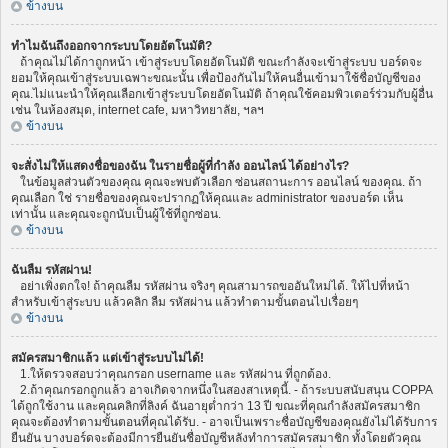
ข้างบน
ทำไมฉันถึงออกจากระบบโดยอัตโนมัติ?
ถ้าคุณไม่ได้กาถูกหน้า เข้าสู่ระบบโดยอัตโนมัติ ขณะกำลังจะเข้าสู่ระบบ บอร์ดจะ
ยอมให้คุณเข้าสู่ระบบเฉพาะขณะนั้น เพื่อป้องกันไม่ให้คนอื่นเข้ามาใช้ชื่อบัญชีของ
คุณ.ไม่แนะนำให้คุณเลือกเข้าสู่ระบบโดยอัตโนมัติ ถ้าคุณใช้คอมพิวเตอร์ร่วมกับผู้อื่น
เช่น ในห้องสมุด, internet cafe, มหาวิทยาลัย, ฯลฯ
ข้างบน
จะสั่งไม่ให้แสดงชื่อของฉัน ในรายชื่อผู้ที่กำลัง ออนไลน์ ได้อย่างไร?
ในข้อมูลส่วนตัวของคุณ คุณจะพบตัวเลือก ซ่อนสถานะการ ออนไลน์ ของคุณ. ถ้า
คุณเลือก ใช่ รายชื่อของคุณจะปรากฏให้คุณและ administrator ของบอร์ด เห็น
เท่านั้น และคุณจะถูกนับเป็นผู้ใช้ที่ถูกซ่อน.
ข้างบน
ฉันลืม รหัสผ่าน!
อย่าเพิ่งตกใจ! ถ้าคุณลืม รหัสผ่าน จริงๆ คุณสามารถขออันใหม่ได้. ให้ไปที่หน้า
สำหรับเข้าสู่ระบบ แล้วคลิก ลืม รหัสผ่าน แล้วทำตามขั้นตอนไปเรื่อยๆ
ข้างบน
สมัครสมาชิกแล้ว แต่เข้าสู่ระบบไม่ได้!
1.ให้ตรวจสอบว่าคุณกรอก username และ รหัสผ่าน ที่ถูกต้อง.
2.ถ้าคุณกรอกถูกแล้ว อาจเกิดจากหนึ่งในสองสาเหตุนี้. - ถ้าระบบสนับสนุน COPPA
ได้ถูกใช้งาน และคุณคลิกที่ลิงค์ ฉันอายุต่ำกว่า 13 ปี ขณะที่คุณกำลังสมัครสมาชิก
คุณจะต้องทำตามขั้นตอนที่คุณได้รับ. - อาจเป็นเพราะชื่อบัญชีของคุณยังไม่ได้รับการ
ยืนยัน บางบอร์ดจะต้องมีการยืนยันชื่อบัญชีหลังทำการสมัครสมาชิก ทั้งโดยตัวคุณ