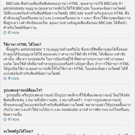
BBCode คือส่วนเพิ่มเติมพิเศษของภาษา HTML. คุณสามารถใช้ BBCode ถ้า
administrator อนุญาต (คุณสามารถสั่งไม่ให้ใช้ BBCode ในแต่ละข้อความโพสต์
ได้ที่แบบฟอร์มสำหรับพิมพ์ข้อความโพสต์). BBCode จะคล้ายกับรูปแบบ HTML คือ
คำสั่งจะอยู่ในเครื่องหมาย [ และ ] แทนเครื่องหมาย < และ> ซึ่งจะใช้ควบคุมข้อความ
ที่อยู่ระหว่างคำสั่งเปิดและปิด. คุณมารถอ่านข้อมูลเพิ่มเติมของ BBCode ได้ที่หน้า
สำหรับโพสต์ข้อความ.
ข้างบน
ใช้ภาษา HTML ได้ไหม?
ขึ้นอยู่กับ administrator ว่าจะอนุญาตด้วยหรือไม่ ซึ่งเขามีสิทธิ์ควบคุมได้ทั้งหมด.
ถ้าคุณได้รับอนุญาตให้ใช้ คุณจะพบว่าสามารถใช้คำสั่ง HTML ได้เพียงบางคำสั่ง
เท่านั้น. เพื่อ ความปลอดภัย ในการป้องกันผู้ใช้ ที่พยายามรบกวนการทำงานของ
บอร์ด โดยใช้คำสั่งที่อาจทำลายรูปแบบหรือสร้างปัญหาอื่นๆ. ถ้าการใช้ภาษา HTML
ได้ถูกเปิดใช้งาน คุณสามารถสั่งให้ไม่ใช้ภาษา HTML ในแต่ละข้อความโพสต์ ได้ที่
แบบฟอร์มสำหรับพิมพ์ข้อความโพสต์.
ข้างบน
รูปแสดงอารมณ์คืออะไร?
รูปรอยยิ้ม หรือรูปแสดงอารมณ์ เป็นรูปภาพเล็กๆ ที่ใช้เพื่อแสดงอารมณ์ โดยใช้รหัส
พิเศษสั้นๆเช่น :) หมายถึงมีความสุข, :( หมายถึงเศร้า. รายการรูปแสดงอารมณ์
ทั้งหมดจะอยู่ในแบบฟอร์มสำหรับพิมพ์ข้อความโพสต์. พยายามอย่าใช้รูปรอยยิ้มมาก
เกินไป เพราะจะทำให้อ่านได้ยาก และ moderator อาจทำการพิจารณาแก้ไขหรือลบ
ข้อความนั้น
ข้างบน
จะโพสต์รูปได้ไหม?