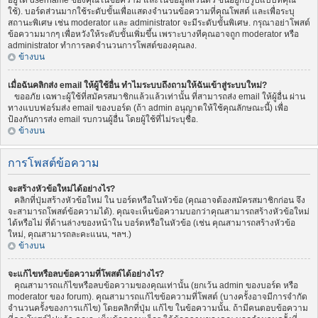
อยู่ใต้ username ของคุณในข้อความ และในข้อมูลส่วนตัว ขึ้นอยู่กับรูปแบบที่คุณ
ใช้). บอร์ดส่วนมากใช้ระดับขั้นเพื่อแสดงจำนวนข้อความที่คุณโพสต์ และเพื่อระบุ
สถานะพิเศษ เช่น moderator และ administrator จะมีระดับขั้นพิเศษ. กรุณาอย่าโพสต์
ข้อความมากๆ เพื่อหวังให้ระดับขั้นเพิ่มขึ้น เพราะบางทีคุณอาจถูก moderator หรือ
administrator ทำการลดจำนวนการโพสต์ของคุณลง.
ข้างบน
เมื่อฉันคลิกส่ง email ให้ผู้ใช้อื่น ทำไมระบบถึงถามให้ฉันเข้าสู่ระบบใหม่?
ขออภัย เฉพาะผู้ใช้ที่สมัครสมาชิกแล้วแล้วเท่านั้น ที่สามารถส่ง email ให้ผู้อื่น ผ่าน
ทางแบบฟอร์มส่ง email ของบอร์ด (ถ้า admin อนุญาตให้ใช้คุณลักษณะนี้) เพื่อ
ป้องกันการส่ง email รบกวนผู้อื่น โดยผู้ใช้ที่ไม่ระบุชื่อ.
ข้างบน
การโพสต์ข้อความ
จะสร้างหัวข้อใหม่ได้อย่างไร?
คลิกที่ปุ่มสร้างหัวข้อใหม่ ใน บอร์ดหรือในหัวข้อ (คุณอาจต้องสมัครสมาชิกก่อน จึง
จะสามารถโพสต์ข้อความได้). คุณจะเห็นข้อความบอกว่าคุณสามารถสร้างหัวข้อใหม่
ได้หรือไม่ ที่ด้านล่างของหน้าใน บอร์ดหรือในหัวข้อ (เช่น คุณสามารถสร้างหัวข้อ
ใหม่, คุณสามารถละคะแนน, ฯลฯ.)
ข้างบน
จะแก้ไขหรือลบข้อความที่โพสต์ได้อย่างไร?
คุณสามารถแก้ไขหรือลบข้อความของคุณเท่านั้น (ยกเว้น admin ของบอร์ด หรือ
moderator ของ forum). คุณสามารถแก้ไขข้อความที่โพสต์ (บางครั้งอาจมีการจำกัด
จำนวนครั้งของการแก้ไข) โดยคลิกที่ปุ่ม แก้ไข ในข้อความนั้น. ถ้ามีคนตอบข้อความ