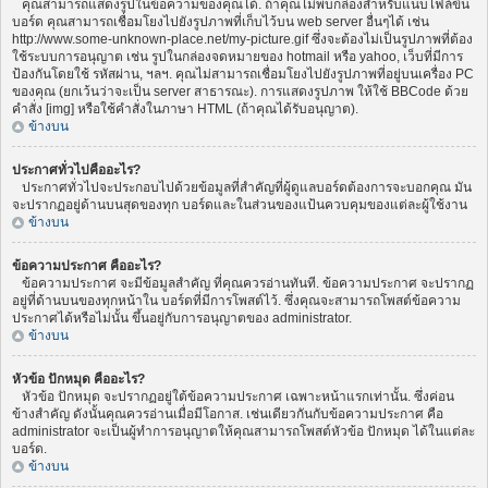
คุณสามารถแสดงรูปในข้อความของคุณได้. ถ้าคุณไม่พบกล่องสำหรับแนบไฟล์ขึ้น
บอร์ด คุณสามารถเชื่อมโยงไปยังรูปภาพที่เก็บไว้บน web server อื่นๆได้ เช่น
http://www.some-unknown-place.net/my-picture.gif ซึ่งจะต้องไม่เป็นรูปภาพที่ต้อง
ใช้ระบบการอนุญาต เช่น รูปในกล่องจดหมายของ hotmail หรือ yahoo, เว็บที่มีการ
ป้องกันโดยใช้ รหัสผ่าน, ฯลฯ. คุณไม่สามารถเชื่อมโยงไปยังรูปภาพที่อยู่บนเครื่อง PC
ของคุณ (ยกเว้นว่าจะเป็น server สาธารณะ). การแสดงรูปภาพ ให้ใช้ BBCode ด้วย
คำสั่ง [img] หรือใช้คำสั่งในภาษา HTML (ถ้าคุณได้รับอนุญาต).
ข้างบน
ประกาศทั่วไปคืออะไร?
ประกาศทั่วไปจะประกอบไปด้วยข้อมูลที่สำคัญที่ผู้ดูแลบอร์ดต้องการจะบอกคุณ มัน
จะปรากฏอยู่ด้านบนสุดของทุก บอร์ดและในส่วนของแป้นควบคุมของแต่ละผู้ใช้งาน
ข้างบน
ข้อความประกาศ คืออะไร?
ข้อความประกาศ จะมีข้อมูลสำคัญ ที่คุณควรอ่านทันที. ข้อความประกาศ จะปรากฏ
อยู่ที่ด้านบนของทุกหน้าใน บอร์ดที่มีการโพสต์ไว้. ซึ่งคุณจะสามารถโพสต์ข้อความ
ประกาศได้หรือไม่นั้น ขึ้นอยู่กับการอนุญาตของ administrator.
ข้างบน
หัวข้อ ปักหมุด คืออะไร?
หัวข้อ ปักหมุด จะปรากฏอยู่ใต้ข้อความประกาศ เฉพาะหน้าแรกเท่านั้น. ซึ่งค่อน
ข้างสำคัญ ดังนั้นคุณควรอ่านเมื่อมีโอกาส. เช่นเดียวกันกับข้อความประกาศ คือ
administrator จะเป็นผู้ทำการอนุญาตให้คุณสามารถโพสต์หัวข้อ ปักหมุด ได้ในแต่ละ
บอร์ด.
ข้างบน