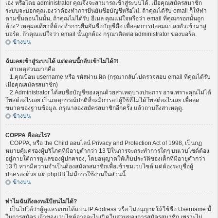
เอง หรือโดย administrator คุณจึงจะสามารถเข้าสู่ระบบได้. เมื่อคุณสมัครสมาชิก
ระบบจะบอกคุณเองว่าต้องทำการยืนยันชื่อบัญชีหรือไม่. ถ้าคุณได้รับ email ก็ให้ทำ
ตามขั้นตอนในนั้น, ถ้าคุณไม่ได้รับ อีเมล คุณแน่ใจหรือว่า email ที่คุณกรอกนั้นถูก
ต้อง? เหตุผลเดียวที่ต้องทำการยืนยันชื่อบัญชีคือ เพื่อลดการปลอมแปลงตัวเข้ามาสู่
บอร์ด. ถ้าคุณแน่ใจว่า email นั้นถูกต้อง กรุณาติดต่อ administrator ของบอร์ด.
ข้างบน
ฉันเคยเข้าสู่ระบบได้ แต่ตอนนี้กลับเข้าไม่ได้?!
สาเหตุส่วนมากคือ
1.คุณป้อน username หรือ รหัสผ่าน ผิด (กรุณากลับไปตรวจสอบ email ที่คุณได้รับ
เมื่อคุณสมัครสมาชิก)
2.Administrator ได้ลบชื่อบัญชีของคุณด้วยสาเหตุบางประการ อาจเพราะคุณไม่ได้
โพสต์อะไรเลย เป็นเหตุการณ์ปกติที่จะมีการลบผู้ใช้ที่ไม่ได้โพสต์อะไรเลย เพื่อลด
ขนาดของฐานข้อมูล. กรุณาลองสมัครสมาชิกอีกครั้ง แล้วถามถึงสาเหตุดู.
ข้างบน
COPPA คืออะไร?
COPPA, หรือ the Child ออนไลน์ Privacy and Protection Act of 1998, เป็นกฏ
หมายคุ้มครองผู้บริโภคที่มีอายุต่ำกว่า 13 ปีในการจะกระทำการใดๆ บนเวบไซต์ต้อง
อยู่ภายใต้การดูแลของผู้ปกครอง, โดยอนุญาตให้เก็บประวัติของเด็กที่มีอายุต่ำกว่า
13 ปี หากมีความจำเป็นต้องสมัครสมาชิกเพื่อเข้าชมเวบไซต์ แต่ต้องระบุชื่อผู้
ปกครองด้วย แต่ phpBB ไม่มีการใช้งานในส่วนนี้
ข้างบน
ทำไมฉันถึงลงทะเีบียนไม่ได้?
เป็นไปได้ว่าผู้ดูแลระบบได้แบน IP Address หรือ ไม่อนุญาตให้ใช้ชื่อ Username นี้
ในการสมัคร เจ้าของเวบไซต์อาจจะไม่เปิดในส่วนของการสมัครสมาชิก เพราะไม่