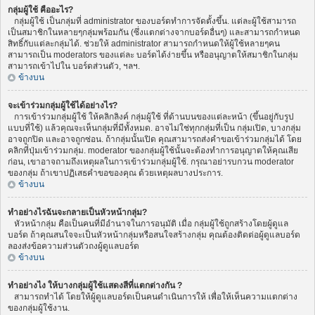
กลุ่มผู้ใช้ คืออะไร?
กลุ่มผู้ใช้ เป็นกลุ่มที่ administrator ของบอร์ดทำการจัดตั้งขึ้น. แต่ละผู้ใช้สามารถ
เป็นสมาชิกในหลายๆกลุ่มพร้อมกัน (ซึ่งแตกต่างจากบอร์ดอื่นๆ) และสามารถกำหนด
สิทธิ์กับแต่ละกลุ่มได้. ช่วยให้ administrator สามารถกำหนดให้ผู้ใช้หลายๆคน
สามารถเป็น moderators ของแต่ละ บอร์ดได้ง่ายขึ้น หรืออนุญาตให้สมาชิกในกลุ่ม
สามารถเข้าไปใน บอร์ดส่วนตัว, ฯลฯ.
ข้างบน
จะเข้าร่วมกลุ่มผู้ใช้ได้อย่างไร?
การเข้าร่วมกลุ่มผู้ใช้ ให้คลิกลิงค์ กลุ่มผู้ใช้ ที่ด้านบนของแต่ละหน้า (ขึ้นอยู่กับรูป
แบบที่ใช้) แล้วคุณจะเห็นกลุ่มที่มีทั้งหมด. อาจไม่ใช่ทุกกลุ่มที่เป็น กลุ่มเปิด, บางกลุ่ม
อาจถูกปิด และอาจถูกซ่อน. ถ้ากลุ่มนั้นเปิด คุณสามารถส่งคำขอเข้าร่วมกลุ่มได้ โดย
คลิกที่ปุ่มเข้าร่วมกลุ่ม. moderator ของกลุ่มผู้ใช้นั้นจะต้องทำการอนุญาตให้คุณเสีย
ก่อน, เขาอาจถามถึงเหตุผลในการเข้าร่วมกลุ่มผู้ใช้. กรุณาอย่ารบกวน moderator
ของกลุ่ม ถ้าเขาปฏิเสธคำขอของคุณ ด้วยเหตุผลบางประการ.
ข้างบน
ทำอย่างไรฉันจะกลายเป็นหัวหน้ากลุ่ม?
หัวหน้ากลุ่ม คือเป็นคนที่มีอำนาจในการอนุมัติ เมื่อ กลุ่มผู้ใช้ถูกสร้างโดยผู้ดูแล
บอร์ด ถ้าคุณสนใจจะเป็นหัวหน้ากลุ่มหรือสนใจสร้างกลุ่ม คุณต้องติดต่อผู้ดูแลบอร์ด
ลองส่งข้อความส่วนตัวถงผู้ดูแลบอร์ด
ข้างบน
ทำอย่างไง ให้บางกลุ่มผู้ใช้แสดงสีที่แตกต่างกัน ?
สามารถทำได้ โดยให้ผู้ดูแลบอร์ดเป็นคนดำเนินการให้ เพื่อให้เห็นความแตกต่าง
ของกลุ่มผู้ใช้งาน.