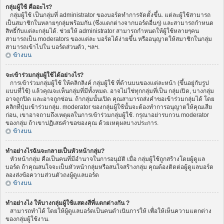
กลุ่มผู้ใช้ คืออะไร?
กลุ่มผู้ใช้ เป็นกลุ่มที่ administrator ของบอร์ดทำการจัดตั้งขึ้น. แต่ละผู้ใช้สามารถ
เป็นสมาชิกในหลายๆกลุ่มพร้อมกัน (ซึ่งแตกต่างจากบอร์ดอื่นๆ) และสามารถกำหนด
สิทธิ์กับแต่ละกลุ่มได้. ช่วยให้ administrator สามารถกำหนดให้ผู้ใช้หลายๆคน
สามารถเป็น moderators ของแต่ละ บอร์ดได้ง่ายขึ้น หรืออนุญาตให้สมาชิกในกลุ่ม
สามารถเข้าไปใน บอร์ดส่วนตัว, ฯลฯ.
ข้างบน
จะเข้าร่วมกลุ่มผู้ใช้ได้อย่างไร?
การเข้าร่วมกลุ่มผู้ใช้ ให้คลิกลิงค์ กลุ่มผู้ใช้ ที่ด้านบนของแต่ละหน้า (ขึ้นอยู่กับรูป
แบบที่ใช้) แล้วคุณจะเห็นกลุ่มที่มีทั้งหมด. อาจไม่ใช่ทุกกลุ่มที่เป็น กลุ่มเปิด, บางกลุ่ม
อาจถูกปิด และอาจถูกซ่อน. ถ้ากลุ่มนั้นเปิด คุณสามารถส่งคำขอเข้าร่วมกลุ่มได้ โดย
คลิกที่ปุ่มเข้าร่วมกลุ่ม. moderator ของกลุ่มผู้ใช้นั้นจะต้องทำการอนุญาตให้คุณเสีย
ก่อน, เขาอาจถามถึงเหตุผลในการเข้าร่วมกลุ่มผู้ใช้. กรุณาอย่ารบกวน moderator
ของกลุ่ม ถ้าเขาปฏิเสธคำขอของคุณ ด้วยเหตุผลบางประการ.
ข้างบน
ทำอย่างไรฉันจะกลายเป็นหัวหน้ากลุ่ม?
หัวหน้ากลุ่ม คือเป็นคนที่มีอำนาจในการอนุมัติ เมื่อ กลุ่มผู้ใช้ถูกสร้างโดยผู้ดูแล
บอร์ด ถ้าคุณสนใจจะเป็นหัวหน้ากลุ่มหรือสนใจสร้างกลุ่ม คุณต้องติดต่อผู้ดูแลบอร์ด
ลองส่งข้อความส่วนตัวถงผู้ดูแลบอร์ด
ข้างบน
ทำอย่างไง ให้บางกลุ่มผู้ใช้แสดงสีที่แตกต่างกัน ?
สามารถทำได้ โดยให้ผู้ดูแลบอร์ดเป็นคนดำเนินการให้ เพื่อให้เห็นความแตกต่าง
ของกลุ่มผู้ใช้งาน.