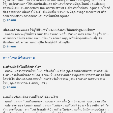
อยู่ใต้ username ของคุณในข้อความ และในข้อมูลส่วนตัว ขึ้นอยู่กับรูปแบบที่คุณ
ใช้). บอร์ดส่วนมากใช้ระดับขั้นเพื่อแสดงจำนวนข้อความที่คุณโพสต์ และเพื่อระบุ
สถานะพิเศษ เช่น moderator และ administrator จะมีระดับขั้นพิเศษ. กรุณาอย่าโพสต์
ข้อความมากๆ เพื่อหวังให้ระดับขั้นเพิ่มขึ้น เพราะบางทีคุณอาจถูก moderator หรือ
administrator ทำการลดจำนวนการโพสต์ของคุณลง.
ข้างบน
เมื่อฉันคลิกส่ง email ให้ผู้ใช้อื่น ทำไมระบบถึงถามให้ฉันเข้าสู่ระบบใหม่?
ขออภัย เฉพาะผู้ใช้ที่สมัครสมาชิกแล้วแล้วเท่านั้น ที่สามารถส่ง email ให้ผู้อื่น ผ่าน
ทางแบบฟอร์มส่ง email ของบอร์ด (ถ้า admin อนุญาตให้ใช้คุณลักษณะนี้) เพื่อ
ป้องกันการส่ง email รบกวนผู้อื่น โดยผู้ใช้ที่ไม่ระบุชื่อ.
ข้างบน
การโพสต์ข้อความ
จะสร้างหัวข้อใหม่ได้อย่างไร?
คลิกที่ปุ่มสร้างหัวข้อใหม่ ใน บอร์ดหรือในหัวข้อ (คุณอาจต้องสมัครสมาชิกก่อน จึง
จะสามารถโพสต์ข้อความได้). คุณจะเห็นข้อความบอกว่าคุณสามารถสร้างหัวข้อใหม่
ได้หรือไม่ ที่ด้านล่างของหน้าใน บอร์ดหรือในหัวข้อ (เช่น คุณสามารถสร้างหัวข้อ
ใหม่, คุณสามารถละคะแนน, ฯลฯ.)
ข้างบน
จะแก้ไขหรือลบข้อความที่โพสต์ได้อย่างไร?
คุณสามารถแก้ไขหรือลบข้อความของคุณเท่านั้น (ยกเว้น admin ของบอร์ด หรือ
moderator ของ forum). คุณสามารถแก้ไขข้อความที่โพสต์ (บางครั้งอาจมีการจำกัด
จำนวนครั้งของการแก้ไข) โดยคลิกที่ปุ่ม แก้ไข ในข้อความนั้น. ถ้ามีคนตอบข้อความ