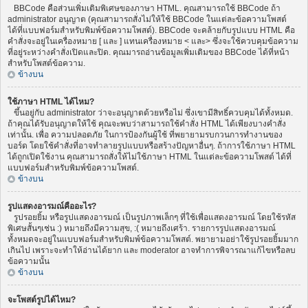
BBCode คือส่วนเพิ่มเติมพิเศษของภาษา HTML. คุณสามารถใช้ BBCode ถ้า
administrator อนุญาต (คุณสามารถสั่งไม่ให้ใช้ BBCode ในแต่ละข้อความโพสต์
ได้ที่แบบฟอร์มสำหรับพิมพ์ข้อความโพสต์). BBCode จะคล้ายกับรูปแบบ HTML คือ
คำสั่งจะอยู่ในเครื่องหมาย [ และ ] แทนเครื่องหมาย < และ> ซึ่งจะใช้ควบคุมข้อความ
ที่อยู่ระหว่างคำสั่งเปิดและปิด. คุณมารถอ่านข้อมูลเพิ่มเติมของ BBCode ได้ที่หน้า
สำหรับโพสต์ข้อความ.
ข้างบน
ใช้ภาษา HTML ได้ไหม?
ขึ้นอยู่กับ administrator ว่าจะอนุญาตด้วยหรือไม่ ซึ่งเขามีสิทธิ์ควบคุมได้ทั้งหมด.
ถ้าคุณได้รับอนุญาตให้ใช้ คุณจะพบว่าสามารถใช้คำสั่ง HTML ได้เพียงบางคำสั่ง
เท่านั้น. เพื่อ ความปลอดภัย ในการป้องกันผู้ใช้ ที่พยายามรบกวนการทำงานของ
บอร์ด โดยใช้คำสั่งที่อาจทำลายรูปแบบหรือสร้างปัญหาอื่นๆ. ถ้าการใช้ภาษา HTML
ได้ถูกเปิดใช้งาน คุณสามารถสั่งให้ไม่ใช้ภาษา HTML ในแต่ละข้อความโพสต์ ได้ที่
แบบฟอร์มสำหรับพิมพ์ข้อความโพสต์.
ข้างบน
รูปแสดงอารมณ์คืออะไร?
รูปรอยยิ้ม หรือรูปแสดงอารมณ์ เป็นรูปภาพเล็กๆ ที่ใช้เพื่อแสดงอารมณ์ โดยใช้รหัส
พิเศษสั้นๆเช่น :) หมายถึงมีความสุข, :( หมายถึงเศร้า. รายการรูปแสดงอารมณ์
ทั้งหมดจะอยู่ในแบบฟอร์มสำหรับพิมพ์ข้อความโพสต์. พยายามอย่าใช้รูปรอยยิ้มมาก
เกินไป เพราะจะทำให้อ่านได้ยาก และ moderator อาจทำการพิจารณาแก้ไขหรือลบ
ข้อความนั้น
ข้างบน
จะโพสต์รูปได้ไหม?