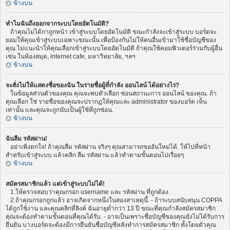
ข้างบน
ทำไมฉันถึงออกจากระบบโดยอัตโนมัติ?
ถ้าคุณไม่ได้กาถูกหน้า เข้าสู่ระบบโดยอัตโนมัติ ขณะกำลังจะเข้าสู่ระบบ บอร์ดจะ
ยอมให้คุณเข้าสู่ระบบเฉพาะขณะนั้น เพื่อป้องกันไม่ให้คนอื่นเข้ามาใช้ชื่อบัญชีของ
คุณ.ไม่แนะนำให้คุณเลือกเข้าสู่ระบบโดยอัตโนมัติ ถ้าคุณใช้คอมพิวเตอร์ร่วมกับผู้อื่น
เช่น ในห้องสมุด, internet cafe, มหาวิทยาลัย, ฯลฯ
ข้างบน
จะสั่งไม่ให้แสดงชื่อของฉัน ในรายชื่อผู้ที่กำลัง ออนไลน์ ได้อย่างไร?
ในข้อมูลส่วนตัวของคุณ คุณจะพบตัวเลือก ซ่อนสถานะการ ออนไลน์ ของคุณ. ถ้า
คุณเลือก ใช่ รายชื่อของคุณจะปรากฏให้คุณและ administrator ของบอร์ด เห็น
เท่านั้น และคุณจะถูกนับเป็นผู้ใช้ที่ถูกซ่อน.
ข้างบน
ฉันลืม รหัสผ่าน!
อย่าเพิ่งตกใจ! ถ้าคุณลืม รหัสผ่าน จริงๆ คุณสามารถขออันใหม่ได้. ให้ไปที่หน้า
สำหรับเข้าสู่ระบบ แล้วคลิก ลืม รหัสผ่าน แล้วทำตามขั้นตอนไปเรื่อยๆ
ข้างบน
สมัครสมาชิกแล้ว แต่เข้าสู่ระบบไม่ได้!
1.ให้ตรวจสอบว่าคุณกรอก username และ รหัสผ่าน ที่ถูกต้อง.
2.ถ้าคุณกรอกถูกแล้ว อาจเกิดจากหนึ่งในสองสาเหตุนี้. - ถ้าระบบสนับสนุน COPPA
ได้ถูกใช้งาน และคุณคลิกที่ลิงค์ ฉันอายุต่ำกว่า 13 ปี ขณะที่คุณกำลังสมัครสมาชิก
คุณจะต้องทำตามขั้นตอนที่คุณได้รับ. - อาจเป็นเพราะชื่อบัญชีของคุณยังไม่ได้รับการ
ยืนยัน บางบอร์ดจะต้องมีการยืนยันชื่อบัญชีหลังทำการสมัครสมาชิก ทั้งโดยตัวคุณ