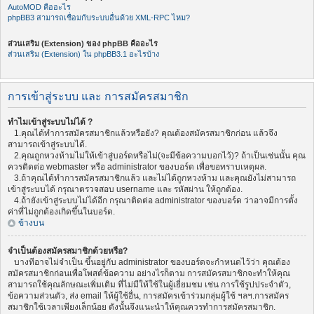
AutoMOD คืออะไร
phpBB3 สามารถเชื่อมกับระบบอื่นด้วย XML-RPC ไหม?
ส่วนเสริม (Extension) ของ phpBB คืออะไร
ส่วนเสริม (Extension) ใน phpBB3.1 อะไรบ้าง
การเข้าสู่ระบบ และ การสมัครสมาชิก
ทำไมเข้าสู่ระบบไม่ได้ ?
1.คุณได้ทำการสมัครสมาชิกแล้วหรือยัง? คุณต้องสมัครสมาชิกก่อน แล้วจึง
สามารถเข้าสู่ระบบได้.
2.คุณถูกหวงห้ามไม่ให้เข้าสู่บอร์ดหรือไม่(จะมีข้อความบอกไว้)? ถ้าเป็นเช่นนั้น คุณ
ควรติดต่อ webmaster หรือ administrator ของบอร์ด เพื่อขอทราบเหตุผล.
3.ถ้าคุณได้ทำการสมัครสมาชิกแล้ว และไม่ได้ถูกหวงห้าม และคุณยังไม่สามารถ
เข้าสู่ระบบได้ กรุณาตรวจสอบ username และ รหัสผ่าน ให้ถูกต้อง.
4.ถ้ายังเข้าสู่ระบบไม่ได้อีก กรุณาติดต่อ administrator ของบอร์ด ว่าอาจมีการตั้ง
ค่าที่ไม่ถูกต้องเกิดขึ้นในบอร์ด.
ข้างบน
จำเป็นต้องสมัครสมาชิกด้วยหรือ?
บางทีอาจไม่จำเป็น ขึ้นอยู่กับ administrator ของบอร์ดจะกำหนดไว้ว่า คุณต้อง
สมัครสมาชิกก่อนเพื่อโพสต์ข้อความ อย่างไรก็ตาม การสมัครสมาชิกจะทำให้คุณ
สามารถใช้คุณลักษณะเพิ่มเติม ที่ไม่มีให้ใช้ในผู้เยี่ยมชม เช่น การใช้รูปประจำตัว,
ข้อความส่วนตัว, ส่ง email ให้ผู้ใช้อื่น, การสมัครเข้าร่วมกลุ่มผู้ใช้ ฯลฯ.การสมัคร
สมาชิกใช้เวลาเพียงเล็กน้อย ดังนั้นจึงแนะนำให้คุณควรทำการสมัครสมาชิก.