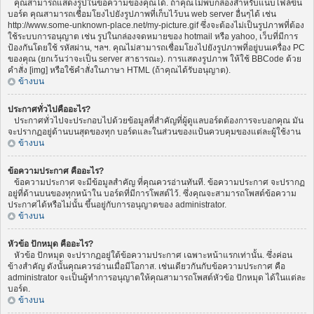
คุณสามารถแสดงรูปในข้อความของคุณได้. ถ้าคุณไม่พบกล่องสำหรับแนบไฟล์ขึ้น
บอร์ด คุณสามารถเชื่อมโยงไปยังรูปภาพที่เก็บไว้บน web server อื่นๆได้ เช่น
http://www.some-unknown-place.net/my-picture.gif ซึ่งจะต้องไม่เป็นรูปภาพที่ต้อง
ใช้ระบบการอนุญาต เช่น รูปในกล่องจดหมายของ hotmail หรือ yahoo, เว็บที่มีการ
ป้องกันโดยใช้ รหัสผ่าน, ฯลฯ. คุณไม่สามารถเชื่อมโยงไปยังรูปภาพที่อยู่บนเครื่อง PC
ของคุณ (ยกเว้นว่าจะเป็น server สาธารณะ). การแสดงรูปภาพ ให้ใช้ BBCode ด้วย
คำสั่ง [img] หรือใช้คำสั่งในภาษา HTML (ถ้าคุณได้รับอนุญาต).
ข้างบน
ประกาศทั่วไปคืออะไร?
ประกาศทั่วไปจะประกอบไปด้วยข้อมูลที่สำคัญที่ผู้ดูแลบอร์ดต้องการจะบอกคุณ มัน
จะปรากฏอยู่ด้านบนสุดของทุก บอร์ดและในส่วนของแป้นควบคุมของแต่ละผู้ใช้งาน
ข้างบน
ข้อความประกาศ คืออะไร?
ข้อความประกาศ จะมีข้อมูลสำคัญ ที่คุณควรอ่านทันที. ข้อความประกาศ จะปรากฏ
อยู่ที่ด้านบนของทุกหน้าใน บอร์ดที่มีการโพสต์ไว้. ซึ่งคุณจะสามารถโพสต์ข้อความ
ประกาศได้หรือไม่นั้น ขึ้นอยู่กับการอนุญาตของ administrator.
ข้างบน
หัวข้อ ปักหมุด คืออะไร?
หัวข้อ ปักหมุด จะปรากฏอยู่ใต้ข้อความประกาศ เฉพาะหน้าแรกเท่านั้น. ซึ่งค่อน
ข้างสำคัญ ดังนั้นคุณควรอ่านเมื่อมีโอกาส. เช่นเดียวกันกับข้อความประกาศ คือ
administrator จะเป็นผู้ทำการอนุญาตให้คุณสามารถโพสต์หัวข้อ ปักหมุด ได้ในแต่ละ
บอร์ด.
ข้างบน