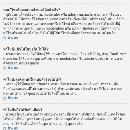
จะแก้ไขหรือลบแบบสำรวจได้อย่างไร?
ผู้ที่เป็นคนโพสต์ข้อความ, moderator หรือ admin ของบอร์ด สามารถแก้ไขแบบ
สำรวจได้. ให้คลิกแก้ไขข้อความแรกของหัวข้อ (ซึ่งจะมีแบบสำรวจอยู่ในนั้น). ถ้ายัง
ไม่มีใครลงคะแนน คุณสามารถลบหรือแก้ไขตัวเลือกของแบบสำรวจได้ แต่ถ้ามีผู้
ทำการลงคะแนนแล้ว เฉพาะ moderators หรือ administrators เท่านั้นที่สามารถ
แก้ไขหรือลบได้. เพื่อป้องกันไม่ให้ผู้ใช้แก้ไขตัวเลือกหลังจากลงคะแนนไปแล้ว
ข้างบน
ทำไมถึงเข้าไปในบอร์ด ไม่ได้?
บางบอร์ดอาจจำกัดให้กับผู้ใช้บางคนหรือบางกลุ่ม. ถ้าจะเข้าไปดู, อ่าน, โพสต์, ฯลฯ
คุณจะต้องได้รับการอนุญาตพิเศษ จาก moderator หรือ admin ของบอร์ด. คุณควร
ติดต่อเขาเพื่อขออนุญาต
ข้างบน
ทำไมถึงลงคะแนนในแบบสำรวจไม่ได้?
เฉพาะผู้ใช้ที่สมัครสมาชิกแล้วเท่านั้น ที่สามารถลงคะแนนในแบบสำรวจ (เพื่อ
ป้องกันผลคะแนนที่ไม่ตรงความจริง). ถ้าคุณสมัครสมาชิกแล้ว แต่ยังไม่สามารถลง
คะแนนได้ บางทีคุณอาจไม่ได้รับสิทธิ์ให้ลงคะแนน.
ข้างบน
ทำไมฉันถึงได้รับคำเตือน?
บางบอร์ดผู้ดูแลระบบกำหนดกฏบางอย่างขึ้น ถ้าคุณทำผิดกฏ มันจะเป็นเหตุให้คุณ
ได้รับคำเตือน กรุณาติดต่อผู้ดูแลบอร์ด หากคุณได้รับคำแจ้งเตือน ทาง phpBB ไม่
สามารถให้คำเตือนได้ๆ กับคุณได้ นอกจากผู้ดูแลบอร์ด
ข้างบน