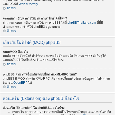
phpbbthailand.com มี Web directory ไว้รองรับสามารถนำเว็บบอร์ดของท่าน
แนะนำได้ที่
Web directory
ข้างบน
จะสอบถามปัญหาการใช้งาน ภาษาไทยได้ที่ไหน?
สามารถ สอบถามปัญหาการใช้งาน phpBB3 ได้ที่
phpBBThailand.com
ที่นี่มี
คำถามและสมาชิกที่ใช้ phpBB3 อยู่มากมาย
ข้างบน
เกี่ยวกับโมดิไฟด์ (MOD) phpBB3
AutoMOD คืออะไร
มันคือ MOD ตัวหนึ่งที่ ทำให้เราสามารถติดตั้ง ลบ หรือ อัพเกรด MOD ตัวอื่นๆ ได้
แบบอัตโนมัตื โดยไม่ต้อง ค้นหาและแก้ไฟล์เอง
ข้างบน
phpBB3 สามารถเชื่อมกับระบบอื่นด้วย XML-RPC ไหม?
phpBB3 มี MOD สำหรับ XML-RPC เพื่อแลกเปลี่ยนหรือจัดการข้อมูลจากโปรแกรม
อื่น เช่น
OpenERP
ได้
ข้างบน
ส่วนเสริม (Extension) ของ phpBB คืออะไร
ส่วนเสริม (Extension) ใน phpBB3.1 อะไรบ้าง
ภาษา ใน phpBB3.1 มองว่า ภาษาอื่นที่ไม่ใช่ภาษาอังกฤษ เช่น ภาษาไทย ถือ