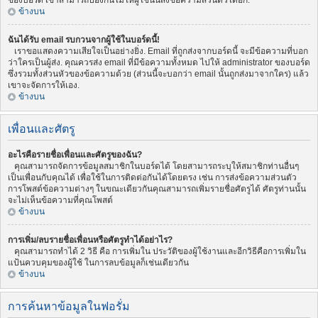
ของบอร์ด เขาสามารถป้องกันไม่ให้ผู้ใช้นั้นส่งข้อความส่วนตัวได้อีก.
ข้างบน
ฉันได้รับ email รบกวนจากผู้ใช้ในบอร์ดนี้!
เราขอแสดงความเสียใจเป็นอย่างยิ่ง. Email ที่ถูกส่งจากบอร์ดนี้ จะมีข้อความที่บอก
ว่าใครเป็นผู้ส่ง. คุณควรส่ง email ที่มีข้อความทั้งหมด ไปให้ administrator ของบอร์ด
ซึ่งรวมทั้งส่วนหัวของข้อความด้วย (ส่วนนี้จะบอกว่า email นั้นถูกส่งมาจากใคร) แล้ว
เขาจะจัดการให้เอง.
ข้างบน
เพื่อนและศัตรู
อะไรคือรายชื่อเพื่อนและศัตรูของฉัน?
คุณสามารถจัดการข้อมูลสมาชิกในบอร์ดได้ โดยสามารถระบุให้สมาชิกท่านอื่นๆ
เป็นเพื่อนกับคุณได้ เพื่อใช้ในการติดต่อกันได้โดยตรง เช่น การส่งข้อความส่วนตัว
การโพสต์ข้อความต่างๆ ในขณะเดียวกันคุณสามารถเพิ่มรายชื่อศัตรูได้ ศัตรูท่านนั้น
จะไม่เห็นข้อความที่คุณโพสต์
ข้างบน
การเพิ่ม/ลบรายชื่อเพื่อนหรือศัตรูทำได้อย่าไร?
คุณสามารถทำได้ 2 วิธี คือ การเพิ่มใน ประวัติของผู้ใช้งานและอีกวิธีคือการเพิ่มใน
แป้นควบคุมของผู้ใช้ ในการลบข้อมูลก็เช่นเดียวกัน
ข้างบน
การค้นหาข้อมูลในฟอรั่ม