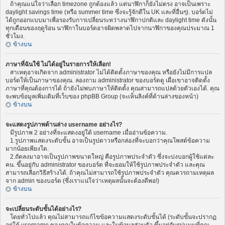
ถ้าคุณแน่ใจว่าเลือก timezone ถูกต้องแล้ว แต่นาฬิกาก็ยังไม่ตรง อาจเป็นเพราะ
daylight savings time (หรือ summer time ซึ่งจะรู้จักดีใน UK และที่อื่นๆ). บอร์ดไม่
ได้ถูกออกแบบมาเพื่อรองรับการเปลี่ยนระหว่างนาฬิกาปกติและ daylight time ดังนั้น
ทุกเดือนของฤดูร้อน นาฬิกาในบอร์ดอาจผิดพลาดไปจากนาฬิกาของคุณประมาณ 1
ชั่วโมง.
ข้างบน
ภาษาที่ฉันใช้ ไม่ได้อยู่ในรายการให้เลือก!
สาเหตุอาจเกิดจาก administrator ไม่ได้ติดตั้งภาษาของคุณ หรือยังไม่มีการแปล
บอร์ดให้เป็นภาษาของคุณ. ลองถาม administrator ของบอร์ดดู เผื่อเขาอาจติดตั้ง
ภาษาที่คุณต้องการได้ ถ้ายังไม่พบภาษาให้ติดตั้ง คุณสามารถแปลด้วยตัวเองได้. คุณ
จะพบข้อมูลเพิ่มเติมที่เว็บของ phpBB Group (จะเห็นลิงค์ที่ด้านล่างของหน้า)
ข้างบน
จะแสดงรูปภาพด้านล่าง username อย่างไร?
มีรูปภาพ 2 อย่างที่จะแสดงอยู่ใต้ username เมื่ออ่านข้อความ.
1.รูปภาพแสดงระดับขั้น อาจเป็นรูปดาวหรือกล่องที่จะบอกว่าคุณโพสต์ข้อความ
มากน้อยเพียงใด.
2.ถัดลงมาอาจเป็นรูปภาพขนาดใหญ่ คือรูปภาพประจำตัว ซึ่งจะบ่งบอกผู้ใช้แต่ละ
คน. ขึ้นอยู่กับ administrator ของบอร์ด ที่จะยอมให้ใช้รูปภาพประจำตัว และคุณ
สามารถเลือกวิธีสร้างได้. ถ้าคุณไม่สามารถใช้รูปภาพประจำตัว คุณควรถามเหตุผล
จาก admin ของบอร์ด (ซึ่งเราแน่ใจว่าเหตุผลนั้นจะต้องดีพอ!)
ข้างบน
จะเปลี่ยนระดับขั้นได้อย่างไร?
โดยทั่วไปแล้ว คุณไม่สามารถแก้ไขข้อความแสดงระดับขั้นได้ (ระดับขั้นจะปรากฏ