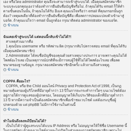
เอง หรือโดย administrator คุณจึงจะสามารถเข้าสู่ระบบได้. เมื่อคุณสมัครสมาชิก
ระบบจะบอกคุณเองว่าต้องทำการยืนยันชื่อบัญชีหรือไม่. ถ้าคุณได้รับ email ก็ให้ทำ
ตามขั้นตอนในนั้น, ถ้าคุณไม่ได้รับ อีเมล คุณแน่ใจหรือว่า email ที่คุณกรอกนั้นถูก
ต้อง? เหตุผลเดียวที่ต้องทำการยืนยันชื่อบัญชีคือ เพื่อลดการปลอมแปลงตัวเข้ามาสู่
บอร์ด. ถ้าคุณแน่ใจว่า email นั้นถูกต้อง กรุณาติดต่อ administrator ของบอร์ด.
ข้างบน
ฉันเคยเข้าสู่ระบบได้ แต่ตอนนี้กลับเข้าไม่ได้?!
สาเหตุส่วนมากคือ
1.คุณป้อน username หรือ รหัสผ่าน ผิด (กรุณากลับไปตรวจสอบ email ที่คุณได้รับ
เมื่อคุณสมัครสมาชิก)
2.Administrator ได้ลบชื่อบัญชีของคุณด้วยสาเหตุบางประการ อาจเพราะคุณไม่ได้
โพสต์อะไรเลย เป็นเหตุการณ์ปกติที่จะมีการลบผู้ใช้ที่ไม่ได้โพสต์อะไรเลย เพื่อลด
ขนาดของฐานข้อมูล. กรุณาลองสมัครสมาชิกอีกครั้ง แล้วถามถึงสาเหตุดู.
ข้างบน
COPPA คืออะไร?
COPPA, หรือ the Child ออนไลน์ Privacy and Protection Act of 1998, เป็นกฏ
หมายคุ้มครองผู้บริโภคที่มีอายุต่ำกว่า 13 ปีในการจะกระทำการใดๆ บนเวบไซต์ต้อง
อยู่ภายใต้การดูแลของผู้ปกครอง, โดยอนุญาตให้เก็บประวัติของเด็กที่มีอายุต่ำกว่า
13 ปี หากมีความจำเป็นต้องสมัครสมาชิกเพื่อเข้าชมเวบไซต์ แต่ต้องระบุชื่อผู้
ปกครองด้วย แต่ phpBB ไม่มีการใช้งานในส่วนนี้
ข้างบน
ทำไมฉันถึงลงทะเีบียนไม่ได้?
เป็นไปได้ว่าผู้ดูแลระบบได้แบน IP Address หรือ ไม่อนุญาตให้ใช้ชื่อ Username นี้
ในการสมัคร เจ้าของเวบไซต์อาจจะไม่เปิดในส่วนของการสมัครสมาชิก เพราะไม่