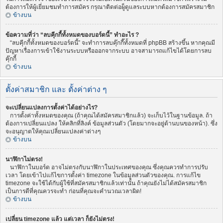
ต้องการให้ผู้เยี่ยมชมทำการสมัคร กรุณาติดต่อผู็ดูแลระบบหากต้องการสมัครสมาชิก
ข้างบน
ข้อความที่ว่า “ลบคุีกกี้ทั้งหมดของบอร์ดนี้” ทำอะไร ?
“ลบคุีกกี้ทั้งหมดของบอร์ดนี้” จะทำการลบคุ๊กกี๊ทั้งหมดที่ phpBB สร้างขึ้น หากคุณมี
ปัญหาเรื่องการเข้าใช้งานระบบหรือออกจากระบบ อาจสามารถแก้ไขได้โดยการลบ
คุ๊กกี้
ข้างบน
ตั้งค่าสมาชิก และ ตั้งค่าต่าง ๆ
จะเปลี่ยนแปลงการตั้งค่าได้อย่างไร?
การตั้งค่าทั้งหมดของคุณ (ถ้าคุณได้สมัครสมาชิกแล้ว) จะเก็บไว้ในฐานข้อมูล. ถ้า
ต้องการเปลี่ยนแปลง ให้คลิกที่ลิงค์ ข้อมูลส่วนตัว (โดยมากจะอยู่ด้านบนของหน้า). ซึ่ง
จะอนุญาตให้คุณเปลี่ยนแปลงค่าต่างๆ
ข้างบน
นาฬิกาไม่ตรง!
นาฬิกาในบอร์ด อาจไม่ตรงกับนาฬิกาในประเทศของคุณ ซึ่งคุณควรทำการปรับ
เวลา โดยเข้าไปแก้ไขการตั้งค่า timezone ในข้อมูลส่วนตัวของคุณ. การแก้ไข
timezone จะใช้ได้กับผู้ใช้ที่สมัครสมาชิกแล้วเท่านั้น ถ้าคุณยังไม่ได้สมัครสมาชิก
เป็นการดีที่คุณควรจะทำ ก่อนที่คุณจะคำนวณเวลาผิด!
ข้างบน
เปลี่ยน timezone แล้ว แต่เวลา ก็ยังไม่ตรง!