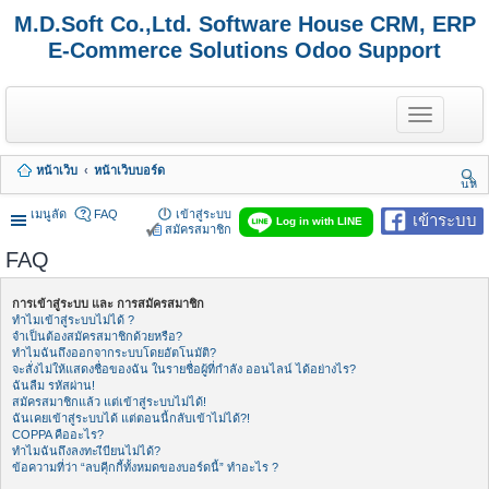
M.D.Soft Co.,Ltd. Software House CRM, ERP
E-Commerce Solutions Odoo Support
T
o
g
g
หน้าเว็บ
หน้าเว็บบอร์ด
l
นห
e
า
n
เมนูลัด
FAQ
เข้าสู่ระบบ
เข้าระบบ
Log in with LINE
a
สมัครสมาชิก
v
FAQ
i
g
a
การเข้าสู่ระบบ และ การสมัครสมาชิก
t
ทำไมเข้าสู่ระบบไม่ได้ ?
i
จำเป็นต้องสมัครสมาชิกด้วยหรือ?
o
ทำไมฉันถึงออกจากระบบโดยอัตโนมัติ?
n
จะสั่งไม่ให้แสดงชื่อของฉัน ในรายชื่อผู้ที่กำลัง ออนไลน์ ได้อย่างไร?
ฉันลืม รหัสผ่าน!
สมัครสมาชิกแล้ว แต่เข้าสู่ระบบไม่ได้!
ฉันเคยเข้าสู่ระบบได้ แต่ตอนนี้กลับเข้าไม่ได้?!
COPPA คืออะไร?
ทำไมฉันถึงลงทะเีบียนไม่ได้?
ข้อความที่ว่า “ลบคุีกกี้ทั้งหมดของบอร์ดนี้” ทำอะไร ?