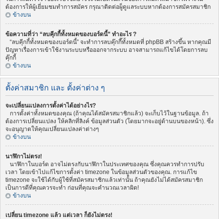
ต้องการให้ผู้เยี่ยมชมทำการสมัคร กรุณาติดต่อผู็ดูแลระบบหากต้องการสมัครสมาชิก
ข้างบน
ข้อความที่ว่า “ลบคุีกกี้ทั้งหมดของบอร์ดนี้” ทำอะไร ?
“ลบคุีกกี้ทั้งหมดของบอร์ดนี้” จะทำการลบคุ๊กกี๊ทั้งหมดที่ phpBB สร้างขึ้น หากคุณมี
ปัญหาเรื่องการเข้าใช้งานระบบหรือออกจากระบบ อาจสามารถแก้ไขได้โดยการลบ
คุ๊กกี้
ข้างบน
ตั้งค่าสมาชิก และ ตั้งค่าต่าง ๆ
จะเปลี่ยนแปลงการตั้งค่าได้อย่างไร?
การตั้งค่าทั้งหมดของคุณ (ถ้าคุณได้สมัครสมาชิกแล้ว) จะเก็บไว้ในฐานข้อมูล. ถ้า
ต้องการเปลี่ยนแปลง ให้คลิกที่ลิงค์ ข้อมูลส่วนตัว (โดยมากจะอยู่ด้านบนของหน้า). ซึ่ง
จะอนุญาตให้คุณเปลี่ยนแปลงค่าต่างๆ
ข้างบน
นาฬิกาไม่ตรง!
นาฬิกาในบอร์ด อาจไม่ตรงกับนาฬิกาในประเทศของคุณ ซึ่งคุณควรทำการปรับ
เวลา โดยเข้าไปแก้ไขการตั้งค่า timezone ในข้อมูลส่วนตัวของคุณ. การแก้ไข
timezone จะใช้ได้กับผู้ใช้ที่สมัครสมาชิกแล้วเท่านั้น ถ้าคุณยังไม่ได้สมัครสมาชิก
เป็นการดีที่คุณควรจะทำ ก่อนที่คุณจะคำนวณเวลาผิด!
ข้างบน
เปลี่ยน timezone แล้ว แต่เวลา ก็ยังไม่ตรง!