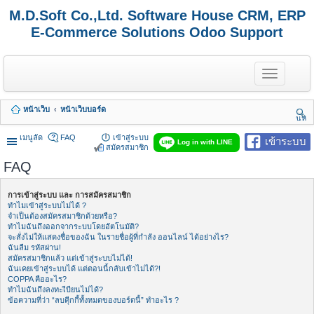
M.D.Soft Co.,Ltd. Software House CRM, ERP
E-Commerce Solutions Odoo Support
T
o
g
g
หน้าเว็บ
หน้าเว็บบอร์ด
l
นห
e
า
n
เมนูลัด
FAQ
เข้าสู่ระบบ
เข้าระบบ
Log in with LINE
a
สมัครสมาชิก
v
FAQ
i
g
a
การเข้าสู่ระบบ และ การสมัครสมาชิก
t
ทำไมเข้าสู่ระบบไม่ได้ ?
i
จำเป็นต้องสมัครสมาชิกด้วยหรือ?
o
ทำไมฉันถึงออกจากระบบโดยอัตโนมัติ?
n
จะสั่งไม่ให้แสดงชื่อของฉัน ในรายชื่อผู้ที่กำลัง ออนไลน์ ได้อย่างไร?
ฉันลืม รหัสผ่าน!
สมัครสมาชิกแล้ว แต่เข้าสู่ระบบไม่ได้!
ฉันเคยเข้าสู่ระบบได้ แต่ตอนนี้กลับเข้าไม่ได้?!
COPPA คืออะไร?
ทำไมฉันถึงลงทะเีบียนไม่ได้?
ข้อความที่ว่า “ลบคุีกกี้ทั้งหมดของบอร์ดนี้” ทำอะไร ?