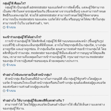
กลุ่มผู้ใช้ คืออะไร?
กลุ่มผู้ใช้ เป็นกลุ่มที่ administrator ของบอร์ดทำการจัดตั้งขึ้น. แต่ละผู้ใช้สามารถ
เป็นสมาชิกในหลายๆกลุ่มพร้อมกัน (ซึ่งแตกต่างจากบอร์ดอื่นๆ) และสามารถกำหนด
สิทธิ์กับแต่ละกลุ่มได้. ช่วยให้ administrator สามารถกำหนดให้ผู้ใช้หลายๆคน
สามารถเป็น moderators ของแต่ละ บอร์ดได้ง่ายขึ้น หรืออนุญาตให้สมาชิกในกลุ่ม
สามารถเข้าไปใน บอร์ดส่วนตัว, ฯลฯ.
ข้างบน
จะเข้าร่วมกลุ่มผู้ใช้ได้อย่างไร?
การเข้าร่วมกลุ่มผู้ใช้ ให้คลิกลิงค์ กลุ่มผู้ใช้ ที่ด้านบนของแต่ละหน้า (ขึ้นอยู่กับรูป
แบบที่ใช้) แล้วคุณจะเห็นกลุ่มที่มีทั้งหมด. อาจไม่ใช่ทุกกลุ่มที่เป็น กลุ่มเปิด, บางกลุ่ม
อาจถูกปิด และอาจถูกซ่อน. ถ้ากลุ่มนั้นเปิด คุณสามารถส่งคำขอเข้าร่วมกลุ่มได้ โดย
คลิกที่ปุ่มเข้าร่วมกลุ่ม. moderator ของกลุ่มผู้ใช้นั้นจะต้องทำการอนุญาตให้คุณเสีย
ก่อน, เขาอาจถามถึงเหตุผลในการเข้าร่วมกลุ่มผู้ใช้. กรุณาอย่ารบกวน moderator
ของกลุ่ม ถ้าเขาปฏิเสธคำขอของคุณ ด้วยเหตุผลบางประการ.
ข้างบน
ทำอย่างไรฉันจะกลายเป็นหัวหน้ากลุ่ม?
หัวหน้ากลุ่ม คือเป็นคนที่มีอำนาจในการอนุมัติ เมื่อ กลุ่มผู้ใช้ถูกสร้างโดยผู้ดูแล
บอร์ด ถ้าคุณสนใจจะเป็นหัวหน้ากลุ่มหรือสนใจสร้างกลุ่ม คุณต้องติดต่อผู้ดูแลบอร์ด
ลองส่งข้อความส่วนตัวถงผู้ดูแลบอร์ด
ข้างบน
ทำอย่างไง ให้บางกลุ่มผู้ใช้แสดงสีที่แตกต่างกัน ?
สามารถทำได้ โดยให้ผู้ดูแลบอร์ดเป็นคนดำเนินการให้ เพื่อให้เห็นความแตกต่าง
ของกลุ่มผู้ใช้งาน.