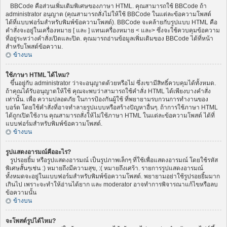
BBCode คือส่วนเพิ่มเติมพิเศษของภาษา HTML. คุณสามารถใช้ BBCode ถ้า
administrator อนุญาต (คุณสามารถสั่งไม่ให้ใช้ BBCode ในแต่ละข้อความโพสต์
ได้ที่แบบฟอร์มสำหรับพิมพ์ข้อความโพสต์). BBCode จะคล้ายกับรูปแบบ HTML คือ
คำสั่งจะอยู่ในเครื่องหมาย [ และ ] แทนเครื่องหมาย < และ> ซึ่งจะใช้ควบคุมข้อความ
ที่อยู่ระหว่างคำสั่งเปิดและปิด. คุณมารถอ่านข้อมูลเพิ่มเติมของ BBCode ได้ที่หน้า
สำหรับโพสต์ข้อความ.
ข้างบน
ใช้ภาษา HTML ได้ไหม?
ขึ้นอยู่กับ administrator ว่าจะอนุญาตด้วยหรือไม่ ซึ่งเขามีสิทธิ์ควบคุมได้ทั้งหมด.
ถ้าคุณได้รับอนุญาตให้ใช้ คุณจะพบว่าสามารถใช้คำสั่ง HTML ได้เพียงบางคำสั่ง
เท่านั้น. เพื่อ ความปลอดภัย ในการป้องกันผู้ใช้ ที่พยายามรบกวนการทำงานของ
บอร์ด โดยใช้คำสั่งที่อาจทำลายรูปแบบหรือสร้างปัญหาอื่นๆ. ถ้าการใช้ภาษา HTML
ได้ถูกเปิดใช้งาน คุณสามารถสั่งให้ไม่ใช้ภาษา HTML ในแต่ละข้อความโพสต์ ได้ที่
แบบฟอร์มสำหรับพิมพ์ข้อความโพสต์.
ข้างบน
รูปแสดงอารมณ์คืออะไร?
รูปรอยยิ้ม หรือรูปแสดงอารมณ์ เป็นรูปภาพเล็กๆ ที่ใช้เพื่อแสดงอารมณ์ โดยใช้รหัส
พิเศษสั้นๆเช่น :) หมายถึงมีความสุข, :( หมายถึงเศร้า. รายการรูปแสดงอารมณ์
ทั้งหมดจะอยู่ในแบบฟอร์มสำหรับพิมพ์ข้อความโพสต์. พยายามอย่าใช้รูปรอยยิ้มมาก
เกินไป เพราะจะทำให้อ่านได้ยาก และ moderator อาจทำการพิจารณาแก้ไขหรือลบ
ข้อความนั้น
ข้างบน
จะโพสต์รูปได้ไหม?