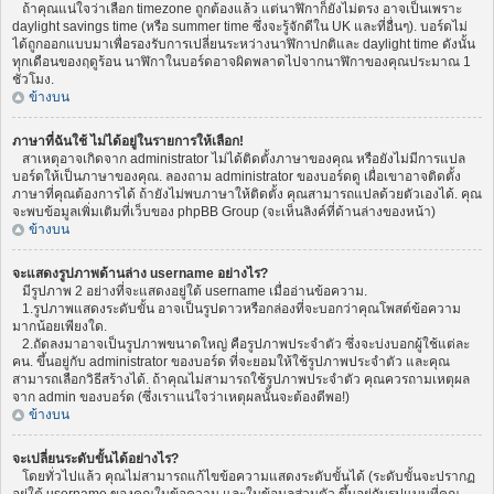
ถ้าคุณแน่ใจว่าเลือก timezone ถูกต้องแล้ว แต่นาฬิกาก็ยังไม่ตรง อาจเป็นเพราะ
daylight savings time (หรือ summer time ซึ่งจะรู้จักดีใน UK และที่อื่นๆ). บอร์ดไม่
ได้ถูกออกแบบมาเพื่อรองรับการเปลี่ยนระหว่างนาฬิกาปกติและ daylight time ดังนั้น
ทุกเดือนของฤดูร้อน นาฬิกาในบอร์ดอาจผิดพลาดไปจากนาฬิกาของคุณประมาณ 1
ชั่วโมง.
ข้างบน
ภาษาที่ฉันใช้ ไม่ได้อยู่ในรายการให้เลือก!
สาเหตุอาจเกิดจาก administrator ไม่ได้ติดตั้งภาษาของคุณ หรือยังไม่มีการแปล
บอร์ดให้เป็นภาษาของคุณ. ลองถาม administrator ของบอร์ดดู เผื่อเขาอาจติดตั้ง
ภาษาที่คุณต้องการได้ ถ้ายังไม่พบภาษาให้ติดตั้ง คุณสามารถแปลด้วยตัวเองได้. คุณ
จะพบข้อมูลเพิ่มเติมที่เว็บของ phpBB Group (จะเห็นลิงค์ที่ด้านล่างของหน้า)
ข้างบน
จะแสดงรูปภาพด้านล่าง username อย่างไร?
มีรูปภาพ 2 อย่างที่จะแสดงอยู่ใต้ username เมื่ออ่านข้อความ.
1.รูปภาพแสดงระดับขั้น อาจเป็นรูปดาวหรือกล่องที่จะบอกว่าคุณโพสต์ข้อความ
มากน้อยเพียงใด.
2.ถัดลงมาอาจเป็นรูปภาพขนาดใหญ่ คือรูปภาพประจำตัว ซึ่งจะบ่งบอกผู้ใช้แต่ละ
คน. ขึ้นอยู่กับ administrator ของบอร์ด ที่จะยอมให้ใช้รูปภาพประจำตัว และคุณ
สามารถเลือกวิธีสร้างได้. ถ้าคุณไม่สามารถใช้รูปภาพประจำตัว คุณควรถามเหตุผล
จาก admin ของบอร์ด (ซึ่งเราแน่ใจว่าเหตุผลนั้นจะต้องดีพอ!)
ข้างบน
จะเปลี่ยนระดับขั้นได้อย่างไร?
โดยทั่วไปแล้ว คุณไม่สามารถแก้ไขข้อความแสดงระดับขั้นได้ (ระดับขั้นจะปรากฏ