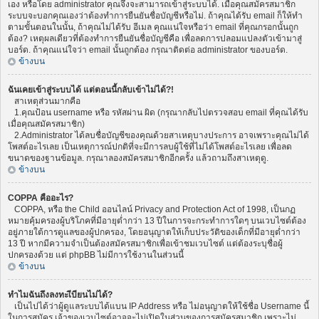
เอง หรือโดย administrator คุณจึงจะสามารถเข้าสู่ระบบได้. เมื่อคุณสมัครสมาชิก
ระบบจะบอกคุณเองว่าต้องทำการยืนยันชื่อบัญชีหรือไม่. ถ้าคุณได้รับ email ก็ให้ทำ
ตามขั้นตอนในนั้น, ถ้าคุณไม่ได้รับ อีเมล คุณแน่ใจหรือว่า email ที่คุณกรอกนั้นถูก
ต้อง? เหตุผลเดียวที่ต้องทำการยืนยันชื่อบัญชีคือ เพื่อลดการปลอมแปลงตัวเข้ามาสู่
บอร์ด. ถ้าคุณแน่ใจว่า email นั้นถูกต้อง กรุณาติดต่อ administrator ของบอร์ด.
ข้างบน
ฉันเคยเข้าสู่ระบบได้ แต่ตอนนี้กลับเข้าไม่ได้?!
สาเหตุส่วนมากคือ
1.คุณป้อน username หรือ รหัสผ่าน ผิด (กรุณากลับไปตรวจสอบ email ที่คุณได้รับ
เมื่อคุณสมัครสมาชิก)
2.Administrator ได้ลบชื่อบัญชีของคุณด้วยสาเหตุบางประการ อาจเพราะคุณไม่ได้
โพสต์อะไรเลย เป็นเหตุการณ์ปกติที่จะมีการลบผู้ใช้ที่ไม่ได้โพสต์อะไรเลย เพื่อลด
ขนาดของฐานข้อมูล. กรุณาลองสมัครสมาชิกอีกครั้ง แล้วถามถึงสาเหตุดู.
ข้างบน
COPPA คืออะไร?
COPPA, หรือ the Child ออนไลน์ Privacy and Protection Act of 1998, เป็นกฏ
หมายคุ้มครองผู้บริโภคที่มีอายุต่ำกว่า 13 ปีในการจะกระทำการใดๆ บนเวบไซต์ต้อง
อยู่ภายใต้การดูแลของผู้ปกครอง, โดยอนุญาตให้เก็บประวัติของเด็กที่มีอายุต่ำกว่า
13 ปี หากมีความจำเป็นต้องสมัครสมาชิกเพื่อเข้าชมเวบไซต์ แต่ต้องระบุชื่อผู้
ปกครองด้วย แต่ phpBB ไม่มีการใช้งานในส่วนนี้
ข้างบน
ทำไมฉันถึงลงทะเีบียนไม่ได้?
เป็นไปได้ว่าผู้ดูแลระบบได้แบน IP Address หรือ ไม่อนุญาตให้ใช้ชื่อ Username นี้
ในการสมัคร เจ้าของเวบไซต์อาจจะไม่เปิดในส่วนของการสมัครสมาชิก เพราะไม่