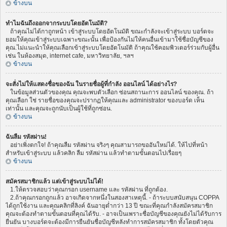
ข้างบน
ทำไมฉันถึงออกจากระบบโดยอัตโนมัติ?
ถ้าคุณไม่ได้กาถูกหน้า เข้าสู่ระบบโดยอัตโนมัติ ขณะกำลังจะเข้าสู่ระบบ บอร์ดจะ
ยอมให้คุณเข้าสู่ระบบเฉพาะขณะนั้น เพื่อป้องกันไม่ให้คนอื่นเข้ามาใช้ชื่อบัญชีของ
คุณ.ไม่แนะนำให้คุณเลือกเข้าสู่ระบบโดยอัตโนมัติ ถ้าคุณใช้คอมพิวเตอร์ร่วมกับผู้อื่น
เช่น ในห้องสมุด, internet cafe, มหาวิทยาลัย, ฯลฯ
ข้างบน
จะสั่งไม่ให้แสดงชื่อของฉัน ในรายชื่อผู้ที่กำลัง ออนไลน์ ได้อย่างไร?
ในข้อมูลส่วนตัวของคุณ คุณจะพบตัวเลือก ซ่อนสถานะการ ออนไลน์ ของคุณ. ถ้า
คุณเลือก ใช่ รายชื่อของคุณจะปรากฏให้คุณและ administrator ของบอร์ด เห็น
เท่านั้น และคุณจะถูกนับเป็นผู้ใช้ที่ถูกซ่อน.
ข้างบน
ฉันลืม รหัสผ่าน!
อย่าเพิ่งตกใจ! ถ้าคุณลืม รหัสผ่าน จริงๆ คุณสามารถขออันใหม่ได้. ให้ไปที่หน้า
สำหรับเข้าสู่ระบบ แล้วคลิก ลืม รหัสผ่าน แล้วทำตามขั้นตอนไปเรื่อยๆ
ข้างบน
สมัครสมาชิกแล้ว แต่เข้าสู่ระบบไม่ได้!
1.ให้ตรวจสอบว่าคุณกรอก username และ รหัสผ่าน ที่ถูกต้อง.
2.ถ้าคุณกรอกถูกแล้ว อาจเกิดจากหนึ่งในสองสาเหตุนี้. - ถ้าระบบสนับสนุน COPPA
ได้ถูกใช้งาน และคุณคลิกที่ลิงค์ ฉันอายุต่ำกว่า 13 ปี ขณะที่คุณกำลังสมัครสมาชิก
คุณจะต้องทำตามขั้นตอนที่คุณได้รับ. - อาจเป็นเพราะชื่อบัญชีของคุณยังไม่ได้รับการ
ยืนยัน บางบอร์ดจะต้องมีการยืนยันชื่อบัญชีหลังทำการสมัครสมาชิก ทั้งโดยตัวคุณ