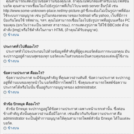
คุณสามารถแสดงรูปในข้อความของคุณได้. ถ้าคุณไม่พบกล่องสำหรับแนบไฟล์ขึ้น
บอร์ด คุณสามารถเชื่อมโยงไปยังรูปภาพที่เก็บไว้บน web server อื่นๆได้ เช่น
http://www.some-unknown-place.net/my-picture.gif ซึ่งจะต้องไม่เป็นรูปภาพที่ต้อง
ใช้ระบบการอนุญาต เช่น รูปในกล่องจดหมายของ hotmail หรือ yahoo, เว็บที่มีการ
ป้องกันโดยใช้ รหัสผ่าน, ฯลฯ. คุณไม่สามารถเชื่อมโยงไปยังรูปภาพที่อยู่บนเครื่อง PC
ของคุณ (ยกเว้นว่าจะเป็น server สาธารณะ). การแสดงรูปภาพ ให้ใช้ BBCode ด้วย
คำสั่ง [img] หรือใช้คำสั่งในภาษา HTML (ถ้าคุณได้รับอนุญาต).
ข้างบน
ประกาศทั่วไปคืออะไร?
ประกาศทั่วไปจะประกอบไปด้วยข้อมูลที่สำคัญที่ผู้ดูแลบอร์ดต้องการจะบอกคุณ มัน
จะปรากฏอยู่ด้านบนสุดของทุก บอร์ดและในส่วนของแป้นควบคุมของแต่ละผู้ใช้งาน
ข้างบน
ข้อความประกาศ คืออะไร?
ข้อความประกาศ จะมีข้อมูลสำคัญ ที่คุณควรอ่านทันที. ข้อความประกาศ จะปรากฏ
อยู่ที่ด้านบนของทุกหน้าใน บอร์ดที่มีการโพสต์ไว้. ซึ่งคุณจะสามารถโพสต์ข้อความ
ประกาศได้หรือไม่นั้น ขึ้นอยู่กับการอนุญาตของ administrator.
ข้างบน
หัวข้อ ปักหมุด คืออะไร?
หัวข้อ ปักหมุด จะปรากฏอยู่ใต้ข้อความประกาศ เฉพาะหน้าแรกเท่านั้น. ซึ่งค่อน
ข้างสำคัญ ดังนั้นคุณควรอ่านเมื่อมีโอกาส. เช่นเดียวกันกับข้อความประกาศ คือ
administrator จะเป็นผู้ทำการอนุญาตให้คุณสามารถโพสต์หัวข้อ ปักหมุด ได้ในแต่ละ
บอร์ด.
ข้างบน