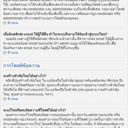
อยู่ใต้ username ของคุณในข้อความ และในข้อมูลส่วนตัว ขึ้นอยู่กับรูปแบบที่คุณ
ใช้). บอร์ดส่วนมากใช้ระดับขั้นเพื่อแสดงจำนวนข้อความที่คุณโพสต์ และเพื่อระบุ
สถานะพิเศษ เช่น moderator และ administrator จะมีระดับขั้นพิเศษ. กรุณาอย่าโพสต์
ข้อความมากๆ เพื่อหวังให้ระดับขั้นเพิ่มขึ้น เพราะบางทีคุณอาจถูก moderator หรือ
administrator ทำการลดจำนวนการโพสต์ของคุณลง.
ข้างบน
เมื่อฉันคลิกส่ง email ให้ผู้ใช้อื่น ทำไมระบบถึงถามให้ฉันเข้าสู่ระบบใหม่?
ขออภัย เฉพาะผู้ใช้ที่สมัครสมาชิกแล้วแล้วเท่านั้น ที่สามารถส่ง email ให้ผู้อื่น ผ่าน
ทางแบบฟอร์มส่ง email ของบอร์ด (ถ้า admin อนุญาตให้ใช้คุณลักษณะนี้) เพื่อ
ป้องกันการส่ง email รบกวนผู้อื่น โดยผู้ใช้ที่ไม่ระบุชื่อ.
ข้างบน
การโพสต์ข้อความ
จะสร้างหัวข้อใหม่ได้อย่างไร?
คลิกที่ปุ่มสร้างหัวข้อใหม่ ใน บอร์ดหรือในหัวข้อ (คุณอาจต้องสมัครสมาชิกก่อน จึง
จะสามารถโพสต์ข้อความได้). คุณจะเห็นข้อความบอกว่าคุณสามารถสร้างหัวข้อใหม่
ได้หรือไม่ ที่ด้านล่างของหน้าใน บอร์ดหรือในหัวข้อ (เช่น คุณสามารถสร้างหัวข้อ
ใหม่, คุณสามารถละคะแนน, ฯลฯ.)
ข้างบน
จะแก้ไขหรือลบข้อความที่โพสต์ได้อย่างไร?
คุณสามารถแก้ไขหรือลบข้อความของคุณเท่านั้น (ยกเว้น admin ของบอร์ด หรือ
moderator ของ forum). คุณสามารถแก้ไขข้อความที่โพสต์ (บางครั้งอาจมีการจำกัด
จำนวนครั้งของการแก้ไข) โดยคลิกที่ปุ่ม แก้ไข ในข้อความนั้น. ถ้ามีคนตอบข้อความ