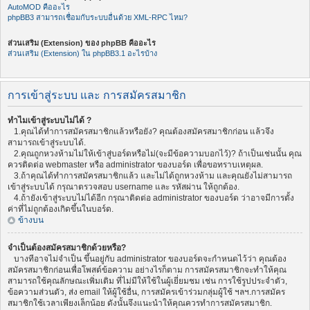
AutoMOD คืออะไร
phpBB3 สามารถเชื่อมกับระบบอื่นด้วย XML-RPC ไหม?
ส่วนเสริม (Extension) ของ phpBB คืออะไร
ส่วนเสริม (Extension) ใน phpBB3.1 อะไรบ้าง
การเข้าสู่ระบบ และ การสมัครสมาชิก
ทำไมเข้าสู่ระบบไม่ได้ ?
1.คุณได้ทำการสมัครสมาชิกแล้วหรือยัง? คุณต้องสมัครสมาชิกก่อน แล้วจึง
สามารถเข้าสู่ระบบได้.
2.คุณถูกหวงห้ามไม่ให้เข้าสู่บอร์ดหรือไม่(จะมีข้อความบอกไว้)? ถ้าเป็นเช่นนั้น คุณ
ควรติดต่อ webmaster หรือ administrator ของบอร์ด เพื่อขอทราบเหตุผล.
3.ถ้าคุณได้ทำการสมัครสมาชิกแล้ว และไม่ได้ถูกหวงห้าม และคุณยังไม่สามารถ
เข้าสู่ระบบได้ กรุณาตรวจสอบ username และ รหัสผ่าน ให้ถูกต้อง.
4.ถ้ายังเข้าสู่ระบบไม่ได้อีก กรุณาติดต่อ administrator ของบอร์ด ว่าอาจมีการตั้ง
ค่าที่ไม่ถูกต้องเกิดขึ้นในบอร์ด.
ข้างบน
จำเป็นต้องสมัครสมาชิกด้วยหรือ?
บางทีอาจไม่จำเป็น ขึ้นอยู่กับ administrator ของบอร์ดจะกำหนดไว้ว่า คุณต้อง
สมัครสมาชิกก่อนเพื่อโพสต์ข้อความ อย่างไรก็ตาม การสมัครสมาชิกจะทำให้คุณ
สามารถใช้คุณลักษณะเพิ่มเติม ที่ไม่มีให้ใช้ในผู้เยี่ยมชม เช่น การใช้รูปประจำตัว,
ข้อความส่วนตัว, ส่ง email ให้ผู้ใช้อื่น, การสมัครเข้าร่วมกลุ่มผู้ใช้ ฯลฯ.การสมัคร
สมาชิกใช้เวลาเพียงเล็กน้อย ดังนั้นจึงแนะนำให้คุณควรทำการสมัครสมาชิก.