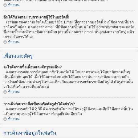
ของบอร์ด เขาสามารถป้องกันไม่ให้ผู้ใช้นั้นส่งข้อความส่วนตัวได้อีก.
ข้างบน
ฉันได้รับ email รบกวนจากผู้ใช้ในบอร์ดนี้!
เราขอแสดงความเสียใจเป็นอย่างยิ่ง. Email ที่ถูกส่งจากบอร์ดนี้ จะมีข้อความที่บอก
ว่าใครเป็นผู้ส่ง. คุณควรส่ง email ที่มีข้อความทั้งหมด ไปให้ administrator ของบอร์ด
ซึ่งรวมทั้งส่วนหัวของข้อความด้วย (ส่วนนี้จะบอกว่า email นั้นถูกส่งมาจากใคร) แล้ว
เขาจะจัดการให้เอง.
ข้างบน
เพื่อนและศัตรู
อะไรคือรายชื่อเพื่อนและศัตรูของฉัน?
คุณสามารถจัดการข้อมูลสมาชิกในบอร์ดได้ โดยสามารถระบุให้สมาชิกท่านอื่นๆ
เป็นเพื่อนกับคุณได้ เพื่อใช้ในการติดต่อกันได้โดยตรง เช่น การส่งข้อความส่วนตัว
การโพสต์ข้อความต่างๆ ในขณะเดียวกันคุณสามารถเพิ่มรายชื่อศัตรูได้ ศัตรูท่านนั้น
จะไม่เห็นข้อความที่คุณโพสต์
ข้างบน
การเพิ่ม/ลบรายชื่อเพื่อนหรือศัตรูทำได้อย่าไร?
คุณสามารถทำได้ 2 วิธี คือ การเพิ่มใน ประวัติของผู้ใช้งานและอีกวิธีคือการเพิ่มใน
แป้นควบคุมของผู้ใช้ ในการลบข้อมูลก็เช่นเดียวกัน
ข้างบน
การค้นหาข้อมูลในฟอรั่ม