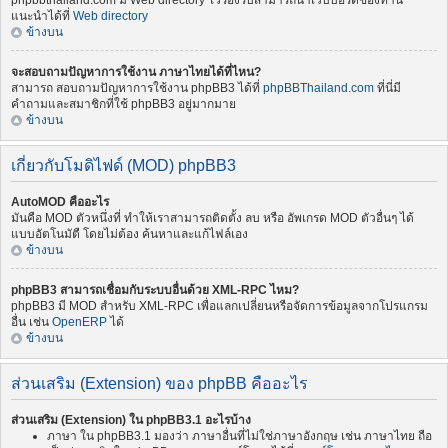
phpbbthailand.com มี Web directory ไว้รองรับสามารถนำเว็บบอร์ดของท่าน
แนะนำได้ที่
Web directory
ข้างบน
จะสอบถามปัญหาการใช้งาน ภาษาไทยได้ที่ไหน?
สามารถ สอบถามปัญหาการใช้งาน phpBB3 ได้ที่
phpBBThailand.com
ที่นี่มี
คำถามและสมาชิกที่ใช้ phpBB3 อยู่มากมาย
ข้างบน
เกี่ยวกับโมดิไฟด์ (MOD) phpBB3
AutoMOD คืออะไร
มันคือ MOD ตัวหนึ่งที่ ทำให้เราสามารถติดตั้ง ลบ หรือ อัพเกรด MOD ตัวอื่นๆ ได้
แบบอัตโนมัตื โดยไม่ต้อง ค้นหาและแก้ไฟล์เอง
ข้างบน
phpBB3 สามารถเชื่อมกับระบบอื่นด้วย XML-RPC ไหม?
phpBB3 มี MOD สำหรับ XML-RPC เพื่อแลกเปลี่ยนหรือจัดการข้อมูลจากโปรแกรม
อื่น เช่น
OpenERP
ได้
ข้างบน
ส่วนเสริม (Extension) ของ phpBB คืออะไร
ส่วนเสริม (Extension) ใน phpBB3.1 อะไรบ้าง
ภาษา ใน phpBB3.1 มองว่า ภาษาอื่นที่ไม่ใช่ภาษาอังกฤษ เช่น ภาษาไทย ถือ