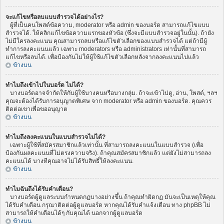
จะแก้ไขหรือลบแบบสำรวจได้อย่างไร?
ผู้ที่เป็นคนโพสต์ข้อความ, moderator หรือ admin ของบอร์ด สามารถแก้ไขแบบ
สำรวจได้. ให้คลิกแก้ไขข้อความแรกของหัวข้อ (ซึ่งจะมีแบบสำรวจอยู่ในนั้น). ถ้ายัง
ไม่มีใครลงคะแนน คุณสามารถลบหรือแก้ไขตัวเลือกของแบบสำรวจได้ แต่ถ้ามีผู้
ทำการลงคะแนนแล้ว เฉพาะ moderators หรือ administrators เท่านั้นที่สามารถ
แก้ไขหรือลบได้. เพื่อป้องกันไม่ให้ผู้ใช้แก้ไขตัวเลือกหลังจากลงคะแนนไปแล้ว
ข้างบน
ทำไมถึงเข้าไปในบอร์ด ไม่ได้?
บางบอร์ดอาจจำกัดให้กับผู้ใช้บางคนหรือบางกลุ่ม. ถ้าจะเข้าไปดู, อ่าน, โพสต์, ฯลฯ
คุณจะต้องได้รับการอนุญาตพิเศษ จาก moderator หรือ admin ของบอร์ด. คุณควร
ติดต่อเขาเพื่อขออนุญาต
ข้างบน
ทำไมถึงลงคะแนนในแบบสำรวจไม่ได้?
เฉพาะผู้ใช้ที่สมัครสมาชิกแล้วเท่านั้น ที่สามารถลงคะแนนในแบบสำรวจ (เพื่อ
ป้องกันผลคะแนนที่ไม่ตรงความจริง). ถ้าคุณสมัครสมาชิกแล้ว แต่ยังไม่สามารถลง
คะแนนได้ บางทีคุณอาจไม่ได้รับสิทธิ์ให้ลงคะแนน.
ข้างบน
ทำไมฉันถึงได้รับคำเตือน?
บางบอร์ดผู้ดูแลระบบกำหนดกฏบางอย่างขึ้น ถ้าคุณทำผิดกฏ มันจะเป็นเหตุให้คุณ
ได้รับคำเตือน กรุณาติดต่อผู้ดูแลบอร์ด หากคุณได้รับคำแจ้งเตือน ทาง phpBB ไม่
สามารถให้คำเตือนได้ๆ กับคุณได้ นอกจากผู้ดูแลบอร์ด
ข้างบน