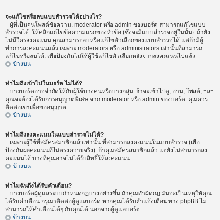
จะแก้ไขหรือลบแบบสำรวจได้อย่างไร?
ผู้ที่เป็นคนโพสต์ข้อความ, moderator หรือ admin ของบอร์ด สามารถแก้ไขแบบ
สำรวจได้. ให้คลิกแก้ไขข้อความแรกของหัวข้อ (ซึ่งจะมีแบบสำรวจอยู่ในนั้น). ถ้ายัง
ไม่มีใครลงคะแนน คุณสามารถลบหรือแก้ไขตัวเลือกของแบบสำรวจได้ แต่ถ้ามีผู้
ทำการลงคะแนนแล้ว เฉพาะ moderators หรือ administrators เท่านั้นที่สามารถ
แก้ไขหรือลบได้. เพื่อป้องกันไม่ให้ผู้ใช้แก้ไขตัวเลือกหลังจากลงคะแนนไปแล้ว
ข้างบน
ทำไมถึงเข้าไปในบอร์ด ไม่ได้?
บางบอร์ดอาจจำกัดให้กับผู้ใช้บางคนหรือบางกลุ่ม. ถ้าจะเข้าไปดู, อ่าน, โพสต์, ฯลฯ
คุณจะต้องได้รับการอนุญาตพิเศษ จาก moderator หรือ admin ของบอร์ด. คุณควร
ติดต่อเขาเพื่อขออนุญาต
ข้างบน
ทำไมถึงลงคะแนนในแบบสำรวจไม่ได้?
เฉพาะผู้ใช้ที่สมัครสมาชิกแล้วเท่านั้น ที่สามารถลงคะแนนในแบบสำรวจ (เพื่อ
ป้องกันผลคะแนนที่ไม่ตรงความจริง). ถ้าคุณสมัครสมาชิกแล้ว แต่ยังไม่สามารถลง
คะแนนได้ บางทีคุณอาจไม่ได้รับสิทธิ์ให้ลงคะแนน.
ข้างบน
ทำไมฉันถึงได้รับคำเตือน?
บางบอร์ดผู้ดูแลระบบกำหนดกฏบางอย่างขึ้น ถ้าคุณทำผิดกฏ มันจะเป็นเหตุให้คุณ
ได้รับคำเตือน กรุณาติดต่อผู้ดูแลบอร์ด หากคุณได้รับคำแจ้งเตือน ทาง phpBB ไม่
สามารถให้คำเตือนได้ๆ กับคุณได้ นอกจากผู้ดูแลบอร์ด
ข้างบน