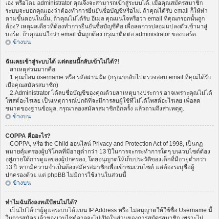
เอง หรือโดย administrator คุณจึงจะสามารถเข้าสู่ระบบได้. เมื่อคุณสมัครสมาชิก
ระบบจะบอกคุณเองว่าต้องทำการยืนยันชื่อบัญชีหรือไม่. ถ้าคุณได้รับ email ก็ให้ทำ
ตามขั้นตอนในนั้น, ถ้าคุณไม่ได้รับ อีเมล คุณแน่ใจหรือว่า email ที่คุณกรอกนั้นถูก
ต้อง? เหตุผลเดียวที่ต้องทำการยืนยันชื่อบัญชีคือ เพื่อลดการปลอมแปลงตัวเข้ามาสู่
บอร์ด. ถ้าคุณแน่ใจว่า email นั้นถูกต้อง กรุณาติดต่อ administrator ของบอร์ด.
ข้างบน
ฉันเคยเข้าสู่ระบบได้ แต่ตอนนี้กลับเข้าไม่ได้?!
สาเหตุส่วนมากคือ
1.คุณป้อน username หรือ รหัสผ่าน ผิด (กรุณากลับไปตรวจสอบ email ที่คุณได้รับ
เมื่อคุณสมัครสมาชิก)
2.Administrator ได้ลบชื่อบัญชีของคุณด้วยสาเหตุบางประการ อาจเพราะคุณไม่ได้
โพสต์อะไรเลย เป็นเหตุการณ์ปกติที่จะมีการลบผู้ใช้ที่ไม่ได้โพสต์อะไรเลย เพื่อลด
ขนาดของฐานข้อมูล. กรุณาลองสมัครสมาชิกอีกครั้ง แล้วถามถึงสาเหตุดู.
ข้างบน
COPPA คืออะไร?
COPPA, หรือ the Child ออนไลน์ Privacy and Protection Act of 1998, เป็นกฏ
หมายคุ้มครองผู้บริโภคที่มีอายุต่ำกว่า 13 ปีในการจะกระทำการใดๆ บนเวบไซต์ต้อง
อยู่ภายใต้การดูแลของผู้ปกครอง, โดยอนุญาตให้เก็บประวัติของเด็กที่มีอายุต่ำกว่า
13 ปี หากมีความจำเป็นต้องสมัครสมาชิกเพื่อเข้าชมเวบไซต์ แต่ต้องระบุชื่อผู้
ปกครองด้วย แต่ phpBB ไม่มีการใช้งานในส่วนนี้
ข้างบน
ทำไมฉันถึงลงทะเีบียนไม่ได้?
เป็นไปได้ว่าผู้ดูแลระบบได้แบน IP Address หรือ ไม่อนุญาตให้ใช้ชื่อ Username นี้
ในการสมัคร เจ้าของเวบไซต์อาจจะไม่เปิดในส่วนของการสมัครสมาชิก เพราะไม่