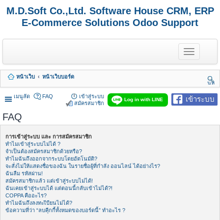
M.D.Soft Co.,Ltd. Software House CRM, ERP
E-Commerce Solutions Odoo Support
T
o
g
g
หน้าเว็บ
หน้าเว็บบอร์ด
l
นห
e
า
n
เมนูลัด
FAQ
เข้าสู่ระบบ
เข้าระบบ
Log in with LINE
a
สมัครสมาชิก
v
FAQ
i
g
a
การเข้าสู่ระบบ และ การสมัครสมาชิก
t
ทำไมเข้าสู่ระบบไม่ได้ ?
i
จำเป็นต้องสมัครสมาชิกด้วยหรือ?
o
ทำไมฉันถึงออกจากระบบโดยอัตโนมัติ?
n
จะสั่งไม่ให้แสดงชื่อของฉัน ในรายชื่อผู้ที่กำลัง ออนไลน์ ได้อย่างไร?
ฉันลืม รหัสผ่าน!
สมัครสมาชิกแล้ว แต่เข้าสู่ระบบไม่ได้!
ฉันเคยเข้าสู่ระบบได้ แต่ตอนนี้กลับเข้าไม่ได้?!
COPPA คืออะไร?
ทำไมฉันถึงลงทะเีบียนไม่ได้?
ข้อความที่ว่า “ลบคุีกกี้ทั้งหมดของบอร์ดนี้” ทำอะไร ?