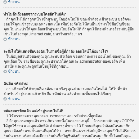
ข้างบน
ทำไมฉันถึงออกจากระบบโดยอัตโนมัติ?
ถ้าคุณไม่ได้กาถูกหน้า เข้าสู่ระบบโดยอัตโนมัติ ขณะกำลังจะเข้าสู่ระบบ บอร์ดจะ
ยอมให้คุณเข้าสู่ระบบเฉพาะขณะนั้น เพื่อป้องกันไม่ให้คนอื่นเข้ามาใช้ชื่อบัญชีของ
คุณ.ไม่แนะนำให้คุณเลือกเข้าสู่ระบบโดยอัตโนมัติ ถ้าคุณใช้คอมพิวเตอร์ร่วมกับผู้อื่น
เช่น ในห้องสมุด, internet cafe, มหาวิทยาลัย, ฯลฯ
ข้างบน
จะสั่งไม่ให้แสดงชื่อของฉัน ในรายชื่อผู้ที่กำลัง ออนไลน์ ได้อย่างไร?
ในข้อมูลส่วนตัวของคุณ คุณจะพบตัวเลือก ซ่อนสถานะการ ออนไลน์ ของคุณ. ถ้า
คุณเลือก ใช่ รายชื่อของคุณจะปรากฏให้คุณและ administrator ของบอร์ด เห็น
เท่านั้น และคุณจะถูกนับเป็นผู้ใช้ที่ถูกซ่อน.
ข้างบน
ฉันลืม รหัสผ่าน!
อย่าเพิ่งตกใจ! ถ้าคุณลืม รหัสผ่าน จริงๆ คุณสามารถขออันใหม่ได้. ให้ไปที่หน้า
สำหรับเข้าสู่ระบบ แล้วคลิก ลืม รหัสผ่าน แล้วทำตามขั้นตอนไปเรื่อยๆ
ข้างบน
สมัครสมาชิกแล้ว แต่เข้าสู่ระบบไม่ได้!
1.ให้ตรวจสอบว่าคุณกรอก username และ รหัสผ่าน ที่ถูกต้อง.
2.ถ้าคุณกรอกถูกแล้ว อาจเกิดจากหนึ่งในสองสาเหตุนี้. - ถ้าระบบสนับสนุน COPPA
ได้ถูกใช้งาน และคุณคลิกที่ลิงค์ ฉันอายุต่ำกว่า 13 ปี ขณะที่คุณกำลังสมัครสมาชิก
คุณจะต้องทำตามขั้นตอนที่คุณได้รับ. - อาจเป็นเพราะชื่อบัญชีของคุณยังไม่ได้รับการ
ยืนยัน บางบอร์ดจะต้องมีการยืนยันชื่อบัญชีหลังทำการสมัครสมาชิก ทั้งโดยตัวคุณ