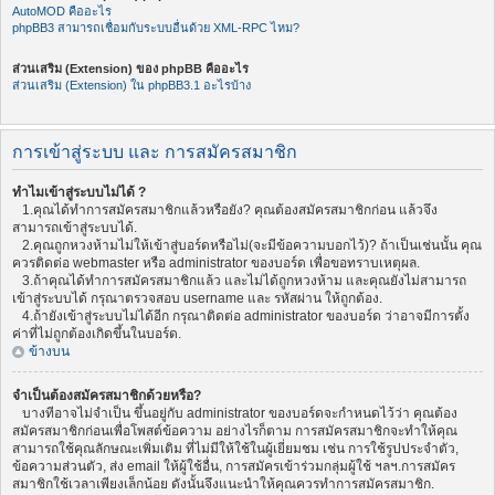
AutoMOD คืออะไร
phpBB3 สามารถเชื่อมกับระบบอื่นด้วย XML-RPC ไหม?
ส่วนเสริม (Extension) ของ phpBB คืออะไร
ส่วนเสริม (Extension) ใน phpBB3.1 อะไรบ้าง
การเข้าสู่ระบบ และ การสมัครสมาชิก
ทำไมเข้าสู่ระบบไม่ได้ ?
1.คุณได้ทำการสมัครสมาชิกแล้วหรือยัง? คุณต้องสมัครสมาชิกก่อน แล้วจึง
สามารถเข้าสู่ระบบได้.
2.คุณถูกหวงห้ามไม่ให้เข้าสู่บอร์ดหรือไม่(จะมีข้อความบอกไว้)? ถ้าเป็นเช่นนั้น คุณ
ควรติดต่อ webmaster หรือ administrator ของบอร์ด เพื่อขอทราบเหตุผล.
3.ถ้าคุณได้ทำการสมัครสมาชิกแล้ว และไม่ได้ถูกหวงห้าม และคุณยังไม่สามารถ
เข้าสู่ระบบได้ กรุณาตรวจสอบ username และ รหัสผ่าน ให้ถูกต้อง.
4.ถ้ายังเข้าสู่ระบบไม่ได้อีก กรุณาติดต่อ administrator ของบอร์ด ว่าอาจมีการตั้ง
ค่าที่ไม่ถูกต้องเกิดขึ้นในบอร์ด.
ข้างบน
จำเป็นต้องสมัครสมาชิกด้วยหรือ?
บางทีอาจไม่จำเป็น ขึ้นอยู่กับ administrator ของบอร์ดจะกำหนดไว้ว่า คุณต้อง
สมัครสมาชิกก่อนเพื่อโพสต์ข้อความ อย่างไรก็ตาม การสมัครสมาชิกจะทำให้คุณ
สามารถใช้คุณลักษณะเพิ่มเติม ที่ไม่มีให้ใช้ในผู้เยี่ยมชม เช่น การใช้รูปประจำตัว,
ข้อความส่วนตัว, ส่ง email ให้ผู้ใช้อื่น, การสมัครเข้าร่วมกลุ่มผู้ใช้ ฯลฯ.การสมัคร
สมาชิกใช้เวลาเพียงเล็กน้อย ดังนั้นจึงแนะนำให้คุณควรทำการสมัครสมาชิก.