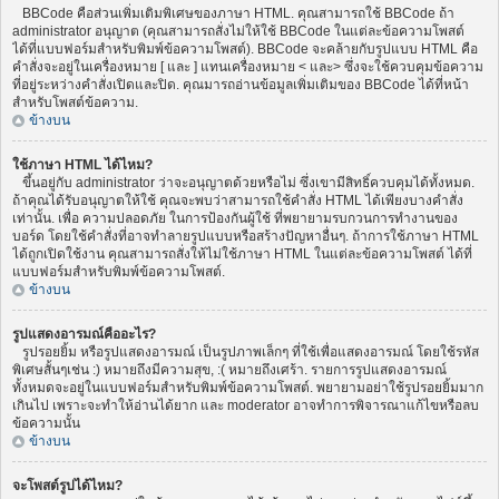
BBCode คือส่วนเพิ่มเติมพิเศษของภาษา HTML. คุณสามารถใช้ BBCode ถ้า
administrator อนุญาต (คุณสามารถสั่งไม่ให้ใช้ BBCode ในแต่ละข้อความโพสต์
ได้ที่แบบฟอร์มสำหรับพิมพ์ข้อความโพสต์). BBCode จะคล้ายกับรูปแบบ HTML คือ
คำสั่งจะอยู่ในเครื่องหมาย [ และ ] แทนเครื่องหมาย < และ> ซึ่งจะใช้ควบคุมข้อความ
ที่อยู่ระหว่างคำสั่งเปิดและปิด. คุณมารถอ่านข้อมูลเพิ่มเติมของ BBCode ได้ที่หน้า
สำหรับโพสต์ข้อความ.
ข้างบน
ใช้ภาษา HTML ได้ไหม?
ขึ้นอยู่กับ administrator ว่าจะอนุญาตด้วยหรือไม่ ซึ่งเขามีสิทธิ์ควบคุมได้ทั้งหมด.
ถ้าคุณได้รับอนุญาตให้ใช้ คุณจะพบว่าสามารถใช้คำสั่ง HTML ได้เพียงบางคำสั่ง
เท่านั้น. เพื่อ ความปลอดภัย ในการป้องกันผู้ใช้ ที่พยายามรบกวนการทำงานของ
บอร์ด โดยใช้คำสั่งที่อาจทำลายรูปแบบหรือสร้างปัญหาอื่นๆ. ถ้าการใช้ภาษา HTML
ได้ถูกเปิดใช้งาน คุณสามารถสั่งให้ไม่ใช้ภาษา HTML ในแต่ละข้อความโพสต์ ได้ที่
แบบฟอร์มสำหรับพิมพ์ข้อความโพสต์.
ข้างบน
รูปแสดงอารมณ์คืออะไร?
รูปรอยยิ้ม หรือรูปแสดงอารมณ์ เป็นรูปภาพเล็กๆ ที่ใช้เพื่อแสดงอารมณ์ โดยใช้รหัส
พิเศษสั้นๆเช่น :) หมายถึงมีความสุข, :( หมายถึงเศร้า. รายการรูปแสดงอารมณ์
ทั้งหมดจะอยู่ในแบบฟอร์มสำหรับพิมพ์ข้อความโพสต์. พยายามอย่าใช้รูปรอยยิ้มมาก
เกินไป เพราะจะทำให้อ่านได้ยาก และ moderator อาจทำการพิจารณาแก้ไขหรือลบ
ข้อความนั้น
ข้างบน
จะโพสต์รูปได้ไหม?