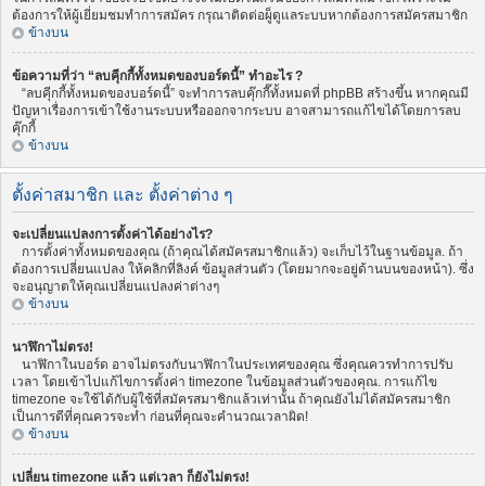
ต้องการให้ผู้เยี่ยมชมทำการสมัคร กรุณาติดต่อผู็ดูแลระบบหากต้องการสมัครสมาชิก
ข้างบน
ข้อความที่ว่า “ลบคุีกกี้ทั้งหมดของบอร์ดนี้” ทำอะไร ?
“ลบคุีกกี้ทั้งหมดของบอร์ดนี้” จะทำการลบคุ๊กกี๊ทั้งหมดที่ phpBB สร้างขึ้น หากคุณมี
ปัญหาเรื่องการเข้าใช้งานระบบหรือออกจากระบบ อาจสามารถแก้ไขได้โดยการลบ
คุ๊กกี้
ข้างบน
ตั้งค่าสมาชิก และ ตั้งค่าต่าง ๆ
จะเปลี่ยนแปลงการตั้งค่าได้อย่างไร?
การตั้งค่าทั้งหมดของคุณ (ถ้าคุณได้สมัครสมาชิกแล้ว) จะเก็บไว้ในฐานข้อมูล. ถ้า
ต้องการเปลี่ยนแปลง ให้คลิกที่ลิงค์ ข้อมูลส่วนตัว (โดยมากจะอยู่ด้านบนของหน้า). ซึ่ง
จะอนุญาตให้คุณเปลี่ยนแปลงค่าต่างๆ
ข้างบน
นาฬิกาไม่ตรง!
นาฬิกาในบอร์ด อาจไม่ตรงกับนาฬิกาในประเทศของคุณ ซึ่งคุณควรทำการปรับ
เวลา โดยเข้าไปแก้ไขการตั้งค่า timezone ในข้อมูลส่วนตัวของคุณ. การแก้ไข
timezone จะใช้ได้กับผู้ใช้ที่สมัครสมาชิกแล้วเท่านั้น ถ้าคุณยังไม่ได้สมัครสมาชิก
เป็นการดีที่คุณควรจะทำ ก่อนที่คุณจะคำนวณเวลาผิด!
ข้างบน
เปลี่ยน timezone แล้ว แต่เวลา ก็ยังไม่ตรง!