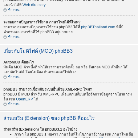
phpbbthailand.com มี Web directory ไว้รองรับสามารถนำเว็บบอร์ดของท่าน
แนะนำได้ที่
Web directory
ข้างบน
จะสอบถามปัญหาการใช้งาน ภาษาไทยได้ที่ไหน?
สามารถ สอบถามปัญหาการใช้งาน phpBB3 ได้ที่
phpBBThailand.com
ที่นี่มี
คำถามและสมาชิกที่ใช้ phpBB3 อยู่มากมาย
ข้างบน
เกี่ยวกับโมดิไฟด์ (MOD) phpBB3
AutoMOD คืออะไร
มันคือ MOD ตัวหนึ่งที่ ทำให้เราสามารถติดตั้ง ลบ หรือ อัพเกรด MOD ตัวอื่นๆ ได้
แบบอัตโนมัตื โดยไม่ต้อง ค้นหาและแก้ไฟล์เอง
ข้างบน
phpBB3 สามารถเชื่อมกับระบบอื่นด้วย XML-RPC ไหม?
phpBB3 มี MOD สำหรับ XML-RPC เพื่อแลกเปลี่ยนหรือจัดการข้อมูลจากโปรแกรม
อื่น เช่น
OpenERP
ได้
ข้างบน
ส่วนเสริม (Extension) ของ phpBB คืออะไร
ส่วนเสริม (Extension) ใน phpBB3.1 อะไรบ้าง
ภาษา ใน phpBB3.1 มองว่า ภาษาอื่นที่ไม่ใช่ภาษาอังกฤษ เช่น ภาษาไทย ถือ