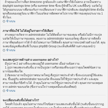
ถ้าคุณแน่ใจว่าเลือก timezone ถูกต้องแล้ว แต่นาฬิกาก็ยังไม่ตรง อาจเป็นเพราะ
daylight savings time (หรือ summer time ซึ่งจะรู้จักดีใน UK และที่อื่นๆ). บอร์ดไม่
ได้ถูกออกแบบมาเพื่อรองรับการเปลี่ยนระหว่างนาฬิกาปกติและ daylight time ดังนั้น
ทุกเดือนของฤดูร้อน นาฬิกาในบอร์ดอาจผิดพลาดไปจากนาฬิกาของคุณประมาณ 1
ชั่วโมง.
ข้างบน
ภาษาที่ฉันใช้ ไม่ได้อยู่ในรายการให้เลือก!
สาเหตุอาจเกิดจาก administrator ไม่ได้ติดตั้งภาษาของคุณ หรือยังไม่มีการแปล
บอร์ดให้เป็นภาษาของคุณ. ลองถาม administrator ของบอร์ดดู เผื่อเขาอาจติดตั้ง
ภาษาที่คุณต้องการได้ ถ้ายังไม่พบภาษาให้ติดตั้ง คุณสามารถแปลด้วยตัวเองได้. คุณ
จะพบข้อมูลเพิ่มเติมที่เว็บของ phpBB Group (จะเห็นลิงค์ที่ด้านล่างของหน้า)
ข้างบน
จะแสดงรูปภาพด้านล่าง username อย่างไร?
มีรูปภาพ 2 อย่างที่จะแสดงอยู่ใต้ username เมื่ออ่านข้อความ.
1.รูปภาพแสดงระดับขั้น อาจเป็นรูปดาวหรือกล่องที่จะบอกว่าคุณโพสต์ข้อความ
มากน้อยเพียงใด.
2.ถัดลงมาอาจเป็นรูปภาพขนาดใหญ่ คือรูปภาพประจำตัว ซึ่งจะบ่งบอกผู้ใช้แต่ละ
คน. ขึ้นอยู่กับ administrator ของบอร์ด ที่จะยอมให้ใช้รูปภาพประจำตัว และคุณ
สามารถเลือกวิธีสร้างได้. ถ้าคุณไม่สามารถใช้รูปภาพประจำตัว คุณควรถามเหตุผล
จาก admin ของบอร์ด (ซึ่งเราแน่ใจว่าเหตุผลนั้นจะต้องดีพอ!)
ข้างบน
จะเปลี่ยนระดับขั้นได้อย่างไร?
โดยทั่วไปแล้ว คุณไม่สามารถแก้ไขข้อความแสดงระดับขั้นได้ (ระดับขั้นจะปรากฏ