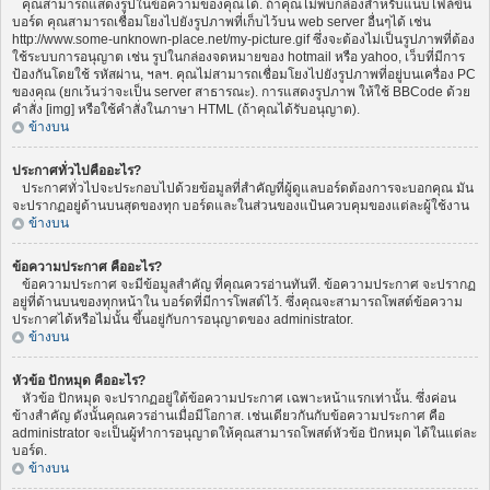
คุณสามารถแสดงรูปในข้อความของคุณได้. ถ้าคุณไม่พบกล่องสำหรับแนบไฟล์ขึ้น
บอร์ด คุณสามารถเชื่อมโยงไปยังรูปภาพที่เก็บไว้บน web server อื่นๆได้ เช่น
http://www.some-unknown-place.net/my-picture.gif ซึ่งจะต้องไม่เป็นรูปภาพที่ต้อง
ใช้ระบบการอนุญาต เช่น รูปในกล่องจดหมายของ hotmail หรือ yahoo, เว็บที่มีการ
ป้องกันโดยใช้ รหัสผ่าน, ฯลฯ. คุณไม่สามารถเชื่อมโยงไปยังรูปภาพที่อยู่บนเครื่อง PC
ของคุณ (ยกเว้นว่าจะเป็น server สาธารณะ). การแสดงรูปภาพ ให้ใช้ BBCode ด้วย
คำสั่ง [img] หรือใช้คำสั่งในภาษา HTML (ถ้าคุณได้รับอนุญาต).
ข้างบน
ประกาศทั่วไปคืออะไร?
ประกาศทั่วไปจะประกอบไปด้วยข้อมูลที่สำคัญที่ผู้ดูแลบอร์ดต้องการจะบอกคุณ มัน
จะปรากฏอยู่ด้านบนสุดของทุก บอร์ดและในส่วนของแป้นควบคุมของแต่ละผู้ใช้งาน
ข้างบน
ข้อความประกาศ คืออะไร?
ข้อความประกาศ จะมีข้อมูลสำคัญ ที่คุณควรอ่านทันที. ข้อความประกาศ จะปรากฏ
อยู่ที่ด้านบนของทุกหน้าใน บอร์ดที่มีการโพสต์ไว้. ซึ่งคุณจะสามารถโพสต์ข้อความ
ประกาศได้หรือไม่นั้น ขึ้นอยู่กับการอนุญาตของ administrator.
ข้างบน
หัวข้อ ปักหมุด คืออะไร?
หัวข้อ ปักหมุด จะปรากฏอยู่ใต้ข้อความประกาศ เฉพาะหน้าแรกเท่านั้น. ซึ่งค่อน
ข้างสำคัญ ดังนั้นคุณควรอ่านเมื่อมีโอกาส. เช่นเดียวกันกับข้อความประกาศ คือ
administrator จะเป็นผู้ทำการอนุญาตให้คุณสามารถโพสต์หัวข้อ ปักหมุด ได้ในแต่ละ
บอร์ด.
ข้างบน