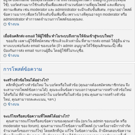
อยู่ใต้ username ของคุณในข้อความ และในข้อมูลส่วนตัว ขึ้นอยู่กับรูปแบบที่คุณ
ใช้). บอร์ดส่วนมากใช้ระดับขั้นเพื่อแสดงจำนวนข้อความที่คุณโพสต์ และเพื่อระบุ
สถานะพิเศษ เช่น moderator และ administrator จะมีระดับขั้นพิเศษ. กรุณาอย่าโพสต์
ข้อความมากๆ เพื่อหวังให้ระดับขั้นเพิ่มขึ้น เพราะบางทีคุณอาจถูก moderator หรือ
administrator ทำการลดจำนวนการโพสต์ของคุณลง.
ข้างบน
เมื่อฉันคลิกส่ง email ให้ผู้ใช้อื่น ทำไมระบบถึงถามให้ฉันเข้าสู่ระบบใหม่?
ขออภัย เฉพาะผู้ใช้ที่สมัครสมาชิกแล้วแล้วเท่านั้น ที่สามารถส่ง email ให้ผู้อื่น ผ่าน
ทางแบบฟอร์มส่ง email ของบอร์ด (ถ้า admin อนุญาตให้ใช้คุณลักษณะนี้) เพื่อ
ป้องกันการส่ง email รบกวนผู้อื่น โดยผู้ใช้ที่ไม่ระบุชื่อ.
ข้างบน
การโพสต์ข้อความ
จะสร้างหัวข้อใหม่ได้อย่างไร?
คลิกที่ปุ่มสร้างหัวข้อใหม่ ใน บอร์ดหรือในหัวข้อ (คุณอาจต้องสมัครสมาชิกก่อน จึง
จะสามารถโพสต์ข้อความได้). คุณจะเห็นข้อความบอกว่าคุณสามารถสร้างหัวข้อใหม่
ได้หรือไม่ ที่ด้านล่างของหน้าใน บอร์ดหรือในหัวข้อ (เช่น คุณสามารถสร้างหัวข้อ
ใหม่, คุณสามารถละคะแนน, ฯลฯ.)
ข้างบน
จะแก้ไขหรือลบข้อความที่โพสต์ได้อย่างไร?
คุณสามารถแก้ไขหรือลบข้อความของคุณเท่านั้น (ยกเว้น admin ของบอร์ด หรือ
moderator ของ forum). คุณสามารถแก้ไขข้อความที่โพสต์ (บางครั้งอาจมีการจำกัด
จำนวนครั้งของการแก้ไข) โดยคลิกที่ปุ่ม แก้ไข ในข้อความนั้น. ถ้ามีคนตอบข้อความ