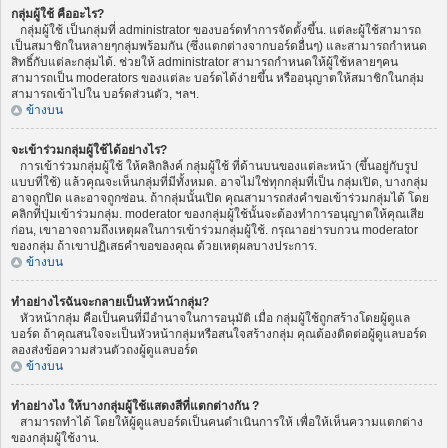
กลุ่มผู้ใช้ คืออะไร?
กลุ่มผู้ใช้ เป็นกลุ่มที่ administrator ของบอร์ดทำการจัดตั้งขึ้น. แต่ละผู้ใช้สามารถ
เป็นสมาชิกในหลายๆกลุ่มพร้อมกัน (ซึ่งแตกต่างจากบอร์ดอื่นๆ) และสามารถกำหนด
สิทธิ์กับแต่ละกลุ่มได้. ช่วยให้ administrator สามารถกำหนดให้ผู้ใช้หลายๆคน
สามารถเป็น moderators ของแต่ละ บอร์ดได้ง่ายขึ้น หรืออนุญาตให้สมาชิกในกลุ่ม
สามารถเข้าไปใน บอร์ดส่วนตัว, ฯลฯ.
ข้างบน
จะเข้าร่วมกลุ่มผู้ใช้ได้อย่างไร?
การเข้าร่วมกลุ่มผู้ใช้ ให้คลิกลิงค์ กลุ่มผู้ใช้ ที่ด้านบนของแต่ละหน้า (ขึ้นอยู่กับรูป
แบบที่ใช้) แล้วคุณจะเห็นกลุ่มที่มีทั้งหมด. อาจไม่ใช่ทุกกลุ่มที่เป็น กลุ่มเปิด, บางกลุ่ม
อาจถูกปิด และอาจถูกซ่อน. ถ้ากลุ่มนั้นเปิด คุณสามารถส่งคำขอเข้าร่วมกลุ่มได้ โดย
คลิกที่ปุ่มเข้าร่วมกลุ่ม. moderator ของกลุ่มผู้ใช้นั้นจะต้องทำการอนุญาตให้คุณเสีย
ก่อน, เขาอาจถามถึงเหตุผลในการเข้าร่วมกลุ่มผู้ใช้. กรุณาอย่ารบกวน moderator
ของกลุ่ม ถ้าเขาปฏิเสธคำขอของคุณ ด้วยเหตุผลบางประการ.
ข้างบน
ทำอย่างไรฉันจะกลายเป็นหัวหน้ากลุ่ม?
หัวหน้ากลุ่ม คือเป็นคนที่มีอำนาจในการอนุมัติ เมื่อ กลุ่มผู้ใช้ถูกสร้างโดยผู้ดูแล
บอร์ด ถ้าคุณสนใจจะเป็นหัวหน้ากลุ่มหรือสนใจสร้างกลุ่ม คุณต้องติดต่อผู้ดูแลบอร์ด
ลองส่งข้อความส่วนตัวถงผู้ดูแลบอร์ด
ข้างบน
ทำอย่างไง ให้บางกลุ่มผู้ใช้แสดงสีที่แตกต่างกัน ?
สามารถทำได้ โดยให้ผู้ดูแลบอร์ดเป็นคนดำเนินการให้ เพื่อให้เห็นความแตกต่าง
ของกลุ่มผู้ใช้งาน.