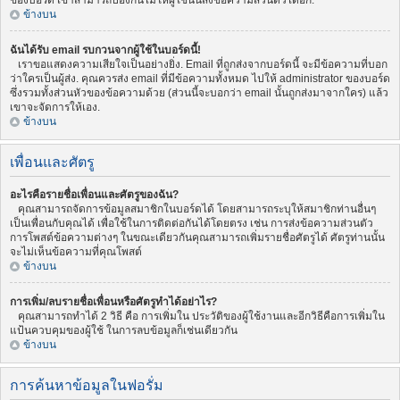
ของบอร์ด เขาสามารถป้องกันไม่ให้ผู้ใช้นั้นส่งข้อความส่วนตัวได้อีก.
ข้างบน
ฉันได้รับ email รบกวนจากผู้ใช้ในบอร์ดนี้!
เราขอแสดงความเสียใจเป็นอย่างยิ่ง. Email ที่ถูกส่งจากบอร์ดนี้ จะมีข้อความที่บอก
ว่าใครเป็นผู้ส่ง. คุณควรส่ง email ที่มีข้อความทั้งหมด ไปให้ administrator ของบอร์ด
ซึ่งรวมทั้งส่วนหัวของข้อความด้วย (ส่วนนี้จะบอกว่า email นั้นถูกส่งมาจากใคร) แล้ว
เขาจะจัดการให้เอง.
ข้างบน
เพื่อนและศัตรู
อะไรคือรายชื่อเพื่อนและศัตรูของฉัน?
คุณสามารถจัดการข้อมูลสมาชิกในบอร์ดได้ โดยสามารถระบุให้สมาชิกท่านอื่นๆ
เป็นเพื่อนกับคุณได้ เพื่อใช้ในการติดต่อกันได้โดยตรง เช่น การส่งข้อความส่วนตัว
การโพสต์ข้อความต่างๆ ในขณะเดียวกันคุณสามารถเพิ่มรายชื่อศัตรูได้ ศัตรูท่านนั้น
จะไม่เห็นข้อความที่คุณโพสต์
ข้างบน
การเพิ่ม/ลบรายชื่อเพื่อนหรือศัตรูทำได้อย่าไร?
คุณสามารถทำได้ 2 วิธี คือ การเพิ่มใน ประวัติของผู้ใช้งานและอีกวิธีคือการเพิ่มใน
แป้นควบคุมของผู้ใช้ ในการลบข้อมูลก็เช่นเดียวกัน
ข้างบน
การค้นหาข้อมูลในฟอรั่ม