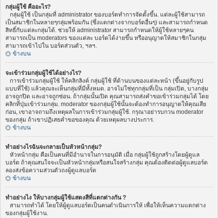
กลุ่มผู้ใช้ คืออะไร?
กลุ่มผู้ใช้ เป็นกลุ่มที่ administrator ของบอร์ดทำการจัดตั้งขึ้น. แต่ละผู้ใช้สามารถ
เป็นสมาชิกในหลายๆกลุ่มพร้อมกัน (ซึ่งแตกต่างจากบอร์ดอื่นๆ) และสามารถกำหนด
สิทธิ์กับแต่ละกลุ่มได้. ช่วยให้ administrator สามารถกำหนดให้ผู้ใช้หลายๆคน
สามารถเป็น moderators ของแต่ละ บอร์ดได้ง่ายขึ้น หรืออนุญาตให้สมาชิกในกลุ่ม
สามารถเข้าไปใน บอร์ดส่วนตัว, ฯลฯ.
ข้างบน
จะเข้าร่วมกลุ่มผู้ใช้ได้อย่างไร?
การเข้าร่วมกลุ่มผู้ใช้ ให้คลิกลิงค์ กลุ่มผู้ใช้ ที่ด้านบนของแต่ละหน้า (ขึ้นอยู่กับรูป
แบบที่ใช้) แล้วคุณจะเห็นกลุ่มที่มีทั้งหมด. อาจไม่ใช่ทุกกลุ่มที่เป็น กลุ่มเปิด, บางกลุ่ม
อาจถูกปิด และอาจถูกซ่อน. ถ้ากลุ่มนั้นเปิด คุณสามารถส่งคำขอเข้าร่วมกลุ่มได้ โดย
คลิกที่ปุ่มเข้าร่วมกลุ่ม. moderator ของกลุ่มผู้ใช้นั้นจะต้องทำการอนุญาตให้คุณเสีย
ก่อน, เขาอาจถามถึงเหตุผลในการเข้าร่วมกลุ่มผู้ใช้. กรุณาอย่ารบกวน moderator
ของกลุ่ม ถ้าเขาปฏิเสธคำขอของคุณ ด้วยเหตุผลบางประการ.
ข้างบน
ทำอย่างไรฉันจะกลายเป็นหัวหน้ากลุ่ม?
หัวหน้ากลุ่ม คือเป็นคนที่มีอำนาจในการอนุมัติ เมื่อ กลุ่มผู้ใช้ถูกสร้างโดยผู้ดูแล
บอร์ด ถ้าคุณสนใจจะเป็นหัวหน้ากลุ่มหรือสนใจสร้างกลุ่ม คุณต้องติดต่อผู้ดูแลบอร์ด
ลองส่งข้อความส่วนตัวถงผู้ดูแลบอร์ด
ข้างบน
ทำอย่างไง ให้บางกลุ่มผู้ใช้แสดงสีที่แตกต่างกัน ?
สามารถทำได้ โดยให้ผู้ดูแลบอร์ดเป็นคนดำเนินการให้ เพื่อให้เห็นความแตกต่าง
ของกลุ่มผู้ใช้งาน.