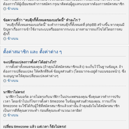
ต้องการให้ผู้เยี่ยมชมทำการสมัคร กรุณาติดต่อผู็ดูแลระบบหากต้องการสมัครสมาชิก
ข้างบน
ข้อความที่ว่า “ลบคุีกกี้ทั้งหมดของบอร์ดนี้” ทำอะไร ?
“ลบคุีกกี้ทั้งหมดของบอร์ดนี้” จะทำการลบคุ๊กกี๊ทั้งหมดที่ phpBB สร้างขึ้น หากคุณมี
ปัญหาเรื่องการเข้าใช้งานระบบหรือออกจากระบบ อาจสามารถแก้ไขได้โดยการลบ
คุ๊กกี้
ข้างบน
ตั้งค่าสมาชิก และ ตั้งค่าต่าง ๆ
จะเปลี่ยนแปลงการตั้งค่าได้อย่างไร?
การตั้งค่าทั้งหมดของคุณ (ถ้าคุณได้สมัครสมาชิกแล้ว) จะเก็บไว้ในฐานข้อมูล. ถ้า
ต้องการเปลี่ยนแปลง ให้คลิกที่ลิงค์ ข้อมูลส่วนตัว (โดยมากจะอยู่ด้านบนของหน้า). ซึ่ง
จะอนุญาตให้คุณเปลี่ยนแปลงค่าต่างๆ
ข้างบน
นาฬิกาไม่ตรง!
นาฬิกาในบอร์ด อาจไม่ตรงกับนาฬิกาในประเทศของคุณ ซึ่งคุณควรทำการปรับ
เวลา โดยเข้าไปแก้ไขการตั้งค่า timezone ในข้อมูลส่วนตัวของคุณ. การแก้ไข
timezone จะใช้ได้กับผู้ใช้ที่สมัครสมาชิกแล้วเท่านั้น ถ้าคุณยังไม่ได้สมัครสมาชิก
เป็นการดีที่คุณควรจะทำ ก่อนที่คุณจะคำนวณเวลาผิด!
ข้างบน
เปลี่ยน timezone แล้ว แต่เวลา ก็ยังไม่ตรง!