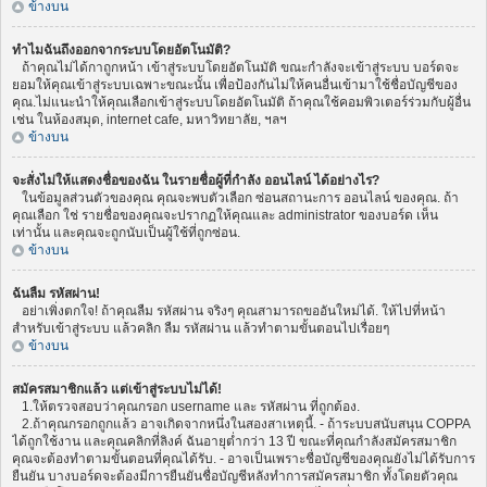
ข้างบน
ทำไมฉันถึงออกจากระบบโดยอัตโนมัติ?
ถ้าคุณไม่ได้กาถูกหน้า เข้าสู่ระบบโดยอัตโนมัติ ขณะกำลังจะเข้าสู่ระบบ บอร์ดจะ
ยอมให้คุณเข้าสู่ระบบเฉพาะขณะนั้น เพื่อป้องกันไม่ให้คนอื่นเข้ามาใช้ชื่อบัญชีของ
คุณ.ไม่แนะนำให้คุณเลือกเข้าสู่ระบบโดยอัตโนมัติ ถ้าคุณใช้คอมพิวเตอร์ร่วมกับผู้อื่น
เช่น ในห้องสมุด, internet cafe, มหาวิทยาลัย, ฯลฯ
ข้างบน
จะสั่งไม่ให้แสดงชื่อของฉัน ในรายชื่อผู้ที่กำลัง ออนไลน์ ได้อย่างไร?
ในข้อมูลส่วนตัวของคุณ คุณจะพบตัวเลือก ซ่อนสถานะการ ออนไลน์ ของคุณ. ถ้า
คุณเลือก ใช่ รายชื่อของคุณจะปรากฏให้คุณและ administrator ของบอร์ด เห็น
เท่านั้น และคุณจะถูกนับเป็นผู้ใช้ที่ถูกซ่อน.
ข้างบน
ฉันลืม รหัสผ่าน!
อย่าเพิ่งตกใจ! ถ้าคุณลืม รหัสผ่าน จริงๆ คุณสามารถขออันใหม่ได้. ให้ไปที่หน้า
สำหรับเข้าสู่ระบบ แล้วคลิก ลืม รหัสผ่าน แล้วทำตามขั้นตอนไปเรื่อยๆ
ข้างบน
สมัครสมาชิกแล้ว แต่เข้าสู่ระบบไม่ได้!
1.ให้ตรวจสอบว่าคุณกรอก username และ รหัสผ่าน ที่ถูกต้อง.
2.ถ้าคุณกรอกถูกแล้ว อาจเกิดจากหนึ่งในสองสาเหตุนี้. - ถ้าระบบสนับสนุน COPPA
ได้ถูกใช้งาน และคุณคลิกที่ลิงค์ ฉันอายุต่ำกว่า 13 ปี ขณะที่คุณกำลังสมัครสมาชิก
คุณจะต้องทำตามขั้นตอนที่คุณได้รับ. - อาจเป็นเพราะชื่อบัญชีของคุณยังไม่ได้รับการ
ยืนยัน บางบอร์ดจะต้องมีการยืนยันชื่อบัญชีหลังทำการสมัครสมาชิก ทั้งโดยตัวคุณ