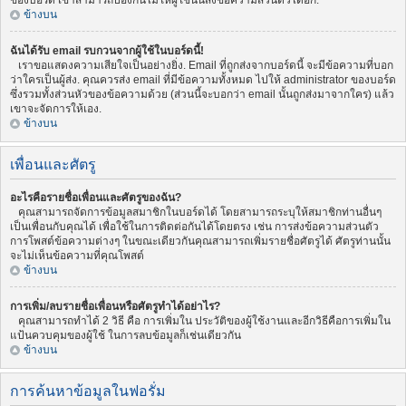
ของบอร์ด เขาสามารถป้องกันไม่ให้ผู้ใช้นั้นส่งข้อความส่วนตัวได้อีก.
ข้างบน
ฉันได้รับ email รบกวนจากผู้ใช้ในบอร์ดนี้!
เราขอแสดงความเสียใจเป็นอย่างยิ่ง. Email ที่ถูกส่งจากบอร์ดนี้ จะมีข้อความที่บอก
ว่าใครเป็นผู้ส่ง. คุณควรส่ง email ที่มีข้อความทั้งหมด ไปให้ administrator ของบอร์ด
ซึ่งรวมทั้งส่วนหัวของข้อความด้วย (ส่วนนี้จะบอกว่า email นั้นถูกส่งมาจากใคร) แล้ว
เขาจะจัดการให้เอง.
ข้างบน
เพื่อนและศัตรู
อะไรคือรายชื่อเพื่อนและศัตรูของฉัน?
คุณสามารถจัดการข้อมูลสมาชิกในบอร์ดได้ โดยสามารถระบุให้สมาชิกท่านอื่นๆ
เป็นเพื่อนกับคุณได้ เพื่อใช้ในการติดต่อกันได้โดยตรง เช่น การส่งข้อความส่วนตัว
การโพสต์ข้อความต่างๆ ในขณะเดียวกันคุณสามารถเพิ่มรายชื่อศัตรูได้ ศัตรูท่านนั้น
จะไม่เห็นข้อความที่คุณโพสต์
ข้างบน
การเพิ่ม/ลบรายชื่อเพื่อนหรือศัตรูทำได้อย่าไร?
คุณสามารถทำได้ 2 วิธี คือ การเพิ่มใน ประวัติของผู้ใช้งานและอีกวิธีคือการเพิ่มใน
แป้นควบคุมของผู้ใช้ ในการลบข้อมูลก็เช่นเดียวกัน
ข้างบน
การค้นหาข้อมูลในฟอรั่ม