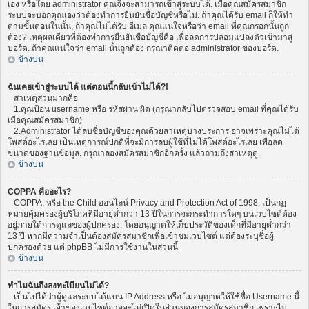
เอง หรือโดย administrator คุณจึงจะสามารถเข้าสู่ระบบได้. เมื่อคุณสมัครสมาชิก
ระบบจะบอกคุณเองว่าต้องทำการยืนยันชื่อบัญชีหรือไม่. ถ้าคุณได้รับ email ก็ให้ทำ
ตามขั้นตอนในนั้น, ถ้าคุณไม่ได้รับ อีเมล คุณแน่ใจหรือว่า email ที่คุณกรอกนั้นถูก
ต้อง? เหตุผลเดียวที่ต้องทำการยืนยันชื่อบัญชีคือ เพื่อลดการปลอมแปลงตัวเข้ามาสู่
บอร์ด. ถ้าคุณแน่ใจว่า email นั้นถูกต้อง กรุณาติดต่อ administrator ของบอร์ด.
ข้างบน
ฉันเคยเข้าสู่ระบบได้ แต่ตอนนี้กลับเข้าไม่ได้?!
สาเหตุส่วนมากคือ
1.คุณป้อน username หรือ รหัสผ่าน ผิด (กรุณากลับไปตรวจสอบ email ที่คุณได้รับ
เมื่อคุณสมัครสมาชิก)
2.Administrator ได้ลบชื่อบัญชีของคุณด้วยสาเหตุบางประการ อาจเพราะคุณไม่ได้
โพสต์อะไรเลย เป็นเหตุการณ์ปกติที่จะมีการลบผู้ใช้ที่ไม่ได้โพสต์อะไรเลย เพื่อลด
ขนาดของฐานข้อมูล. กรุณาลองสมัครสมาชิกอีกครั้ง แล้วถามถึงสาเหตุดู.
ข้างบน
COPPA คืออะไร?
COPPA, หรือ the Child ออนไลน์ Privacy and Protection Act of 1998, เป็นกฏ
หมายคุ้มครองผู้บริโภคที่มีอายุต่ำกว่า 13 ปีในการจะกระทำการใดๆ บนเวบไซต์ต้อง
อยู่ภายใต้การดูแลของผู้ปกครอง, โดยอนุญาตให้เก็บประวัติของเด็กที่มีอายุต่ำกว่า
13 ปี หากมีความจำเป็นต้องสมัครสมาชิกเพื่อเข้าชมเวบไซต์ แต่ต้องระบุชื่อผู้
ปกครองด้วย แต่ phpBB ไม่มีการใช้งานในส่วนนี้
ข้างบน
ทำไมฉันถึงลงทะเีบียนไม่ได้?
เป็นไปได้ว่าผู้ดูแลระบบได้แบน IP Address หรือ ไม่อนุญาตให้ใช้ชื่อ Username นี้
ในการสมัคร เจ้าของเวบไซต์อาจจะไม่เปิดในส่วนของการสมัครสมาชิก เพราะไม่