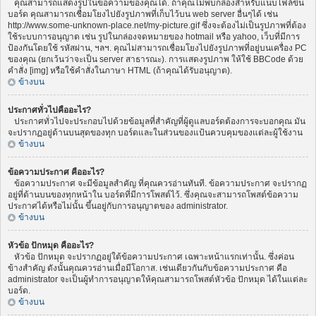
คุณสามารถแสดงรูปในข้อความของคุณได้. ถ้าคุณไม่พบกล่องสำหรับแนบไฟล์ขึ้น
บอร์ด คุณสามารถเชื่อมโยงไปยังรูปภาพที่เก็บไว้บน web server อื่นๆได้ เช่น
http://www.some-unknown-place.net/my-picture.gif ซึ่งจะต้องไม่เป็นรูปภาพที่ต้อง
ใช้ระบบการอนุญาต เช่น รูปในกล่องจดหมายของ hotmail หรือ yahoo, เว็บที่มีการ
ป้องกันโดยใช้ รหัสผ่าน, ฯลฯ. คุณไม่สามารถเชื่อมโยงไปยังรูปภาพที่อยู่บนเครื่อง PC
ของคุณ (ยกเว้นว่าจะเป็น server สาธารณะ). การแสดงรูปภาพ ให้ใช้ BBCode ด้วย
คำสั่ง [img] หรือใช้คำสั่งในภาษา HTML (ถ้าคุณได้รับอนุญาต).
ข้างบน
ประกาศทั่วไปคืออะไร?
ประกาศทั่วไปจะประกอบไปด้วยข้อมูลที่สำคัญที่ผู้ดูแลบอร์ดต้องการจะบอกคุณ มัน
จะปรากฏอยู่ด้านบนสุดของทุก บอร์ดและในส่วนของแป้นควบคุมของแต่ละผู้ใช้งาน
ข้างบน
ข้อความประกาศ คืออะไร?
ข้อความประกาศ จะมีข้อมูลสำคัญ ที่คุณควรอ่านทันที. ข้อความประกาศ จะปรากฏ
อยู่ที่ด้านบนของทุกหน้าใน บอร์ดที่มีการโพสต์ไว้. ซึ่งคุณจะสามารถโพสต์ข้อความ
ประกาศได้หรือไม่นั้น ขึ้นอยู่กับการอนุญาตของ administrator.
ข้างบน
หัวข้อ ปักหมุด คืออะไร?
หัวข้อ ปักหมุด จะปรากฏอยู่ใต้ข้อความประกาศ เฉพาะหน้าแรกเท่านั้น. ซึ่งค่อน
ข้างสำคัญ ดังนั้นคุณควรอ่านเมื่อมีโอกาส. เช่นเดียวกันกับข้อความประกาศ คือ
administrator จะเป็นผู้ทำการอนุญาตให้คุณสามารถโพสต์หัวข้อ ปักหมุด ได้ในแต่ละ
บอร์ด.
ข้างบน