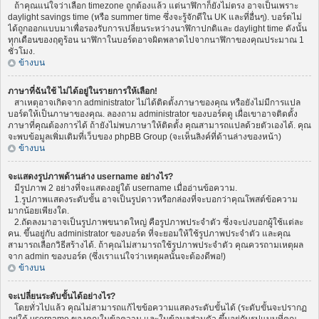
ถ้าคุณแน่ใจว่าเลือก timezone ถูกต้องแล้ว แต่นาฬิกาก็ยังไม่ตรง อาจเป็นเพราะ
daylight savings time (หรือ summer time ซึ่งจะรู้จักดีใน UK และที่อื่นๆ). บอร์ดไม่
ได้ถูกออกแบบมาเพื่อรองรับการเปลี่ยนระหว่างนาฬิกาปกติและ daylight time ดังนั้น
ทุกเดือนของฤดูร้อน นาฬิกาในบอร์ดอาจผิดพลาดไปจากนาฬิกาของคุณประมาณ 1
ชั่วโมง.
ข้างบน
ภาษาที่ฉันใช้ ไม่ได้อยู่ในรายการให้เลือก!
สาเหตุอาจเกิดจาก administrator ไม่ได้ติดตั้งภาษาของคุณ หรือยังไม่มีการแปล
บอร์ดให้เป็นภาษาของคุณ. ลองถาม administrator ของบอร์ดดู เผื่อเขาอาจติดตั้ง
ภาษาที่คุณต้องการได้ ถ้ายังไม่พบภาษาให้ติดตั้ง คุณสามารถแปลด้วยตัวเองได้. คุณ
จะพบข้อมูลเพิ่มเติมที่เว็บของ phpBB Group (จะเห็นลิงค์ที่ด้านล่างของหน้า)
ข้างบน
จะแสดงรูปภาพด้านล่าง username อย่างไร?
มีรูปภาพ 2 อย่างที่จะแสดงอยู่ใต้ username เมื่ออ่านข้อความ.
1.รูปภาพแสดงระดับขั้น อาจเป็นรูปดาวหรือกล่องที่จะบอกว่าคุณโพสต์ข้อความ
มากน้อยเพียงใด.
2.ถัดลงมาอาจเป็นรูปภาพขนาดใหญ่ คือรูปภาพประจำตัว ซึ่งจะบ่งบอกผู้ใช้แต่ละ
คน. ขึ้นอยู่กับ administrator ของบอร์ด ที่จะยอมให้ใช้รูปภาพประจำตัว และคุณ
สามารถเลือกวิธีสร้างได้. ถ้าคุณไม่สามารถใช้รูปภาพประจำตัว คุณควรถามเหตุผล
จาก admin ของบอร์ด (ซึ่งเราแน่ใจว่าเหตุผลนั้นจะต้องดีพอ!)
ข้างบน
จะเปลี่ยนระดับขั้นได้อย่างไร?
โดยทั่วไปแล้ว คุณไม่สามารถแก้ไขข้อความแสดงระดับขั้นได้ (ระดับขั้นจะปรากฏ