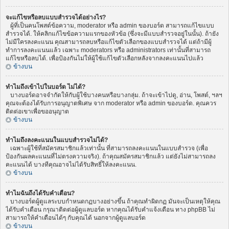
จะแก้ไขหรือลบแบบสำรวจได้อย่างไร?
ผู้ที่เป็นคนโพสต์ข้อความ, moderator หรือ admin ของบอร์ด สามารถแก้ไขแบบ
สำรวจได้. ให้คลิกแก้ไขข้อความแรกของหัวข้อ (ซึ่งจะมีแบบสำรวจอยู่ในนั้น). ถ้ายัง
ไม่มีใครลงคะแนน คุณสามารถลบหรือแก้ไขตัวเลือกของแบบสำรวจได้ แต่ถ้ามีผู้
ทำการลงคะแนนแล้ว เฉพาะ moderators หรือ administrators เท่านั้นที่สามารถ
แก้ไขหรือลบได้. เพื่อป้องกันไม่ให้ผู้ใช้แก้ไขตัวเลือกหลังจากลงคะแนนไปแล้ว
ข้างบน
ทำไมถึงเข้าไปในบอร์ด ไม่ได้?
บางบอร์ดอาจจำกัดให้กับผู้ใช้บางคนหรือบางกลุ่ม. ถ้าจะเข้าไปดู, อ่าน, โพสต์, ฯลฯ
คุณจะต้องได้รับการอนุญาตพิเศษ จาก moderator หรือ admin ของบอร์ด. คุณควร
ติดต่อเขาเพื่อขออนุญาต
ข้างบน
ทำไมถึงลงคะแนนในแบบสำรวจไม่ได้?
เฉพาะผู้ใช้ที่สมัครสมาชิกแล้วเท่านั้น ที่สามารถลงคะแนนในแบบสำรวจ (เพื่อ
ป้องกันผลคะแนนที่ไม่ตรงความจริง). ถ้าคุณสมัครสมาชิกแล้ว แต่ยังไม่สามารถลง
คะแนนได้ บางทีคุณอาจไม่ได้รับสิทธิ์ให้ลงคะแนน.
ข้างบน
ทำไมฉันถึงได้รับคำเตือน?
บางบอร์ดผู้ดูแลระบบกำหนดกฏบางอย่างขึ้น ถ้าคุณทำผิดกฏ มันจะเป็นเหตุให้คุณ
ได้รับคำเตือน กรุณาติดต่อผู้ดูแลบอร์ด หากคุณได้รับคำแจ้งเตือน ทาง phpBB ไม่
สามารถให้คำเตือนได้ๆ กับคุณได้ นอกจากผู้ดูแลบอร์ด
ข้างบน