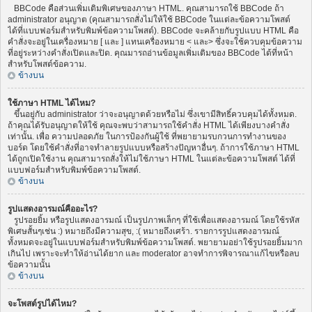
BBCode คือส่วนเพิ่มเติมพิเศษของภาษา HTML. คุณสามารถใช้ BBCode ถ้า
administrator อนุญาต (คุณสามารถสั่งไม่ให้ใช้ BBCode ในแต่ละข้อความโพสต์
ได้ที่แบบฟอร์มสำหรับพิมพ์ข้อความโพสต์). BBCode จะคล้ายกับรูปแบบ HTML คือ
คำสั่งจะอยู่ในเครื่องหมาย [ และ ] แทนเครื่องหมาย < และ> ซึ่งจะใช้ควบคุมข้อความ
ที่อยู่ระหว่างคำสั่งเปิดและปิด. คุณมารถอ่านข้อมูลเพิ่มเติมของ BBCode ได้ที่หน้า
สำหรับโพสต์ข้อความ.
ข้างบน
ใช้ภาษา HTML ได้ไหม?
ขึ้นอยู่กับ administrator ว่าจะอนุญาตด้วยหรือไม่ ซึ่งเขามีสิทธิ์ควบคุมได้ทั้งหมด.
ถ้าคุณได้รับอนุญาตให้ใช้ คุณจะพบว่าสามารถใช้คำสั่ง HTML ได้เพียงบางคำสั่ง
เท่านั้น. เพื่อ ความปลอดภัย ในการป้องกันผู้ใช้ ที่พยายามรบกวนการทำงานของ
บอร์ด โดยใช้คำสั่งที่อาจทำลายรูปแบบหรือสร้างปัญหาอื่นๆ. ถ้าการใช้ภาษา HTML
ได้ถูกเปิดใช้งาน คุณสามารถสั่งให้ไม่ใช้ภาษา HTML ในแต่ละข้อความโพสต์ ได้ที่
แบบฟอร์มสำหรับพิมพ์ข้อความโพสต์.
ข้างบน
รูปแสดงอารมณ์คืออะไร?
รูปรอยยิ้ม หรือรูปแสดงอารมณ์ เป็นรูปภาพเล็กๆ ที่ใช้เพื่อแสดงอารมณ์ โดยใช้รหัส
พิเศษสั้นๆเช่น :) หมายถึงมีความสุข, :( หมายถึงเศร้า. รายการรูปแสดงอารมณ์
ทั้งหมดจะอยู่ในแบบฟอร์มสำหรับพิมพ์ข้อความโพสต์. พยายามอย่าใช้รูปรอยยิ้มมาก
เกินไป เพราะจะทำให้อ่านได้ยาก และ moderator อาจทำการพิจารณาแก้ไขหรือลบ
ข้อความนั้น
ข้างบน
จะโพสต์รูปได้ไหม?