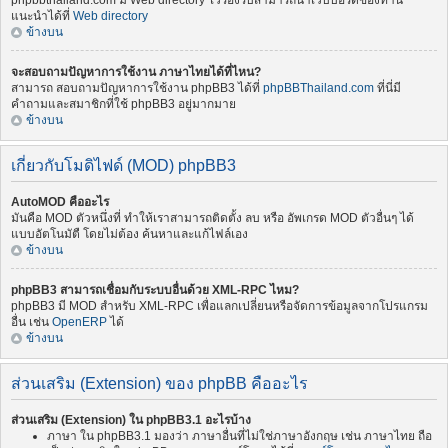
phpbbthailand.com มี Web directory ไว้รองรับสามารถนำเว็บบอร์ดของท่าน
แนะนำได้ที่
Web directory
ข้างบน
จะสอบถามปัญหาการใช้งาน ภาษาไทยได้ที่ไหน?
สามารถ สอบถามปัญหาการใช้งาน phpBB3 ได้ที่
phpBBThailand.com
ที่นี่มี
คำถามและสมาชิกที่ใช้ phpBB3 อยู่มากมาย
ข้างบน
เกี่ยวกับโมดิไฟด์ (MOD) phpBB3
AutoMOD คืออะไร
มันคือ MOD ตัวหนึ่งที่ ทำให้เราสามารถติดตั้ง ลบ หรือ อัพเกรด MOD ตัวอื่นๆ ได้
แบบอัตโนมัตื โดยไม่ต้อง ค้นหาและแก้ไฟล์เอง
ข้างบน
phpBB3 สามารถเชื่อมกับระบบอื่นด้วย XML-RPC ไหม?
phpBB3 มี MOD สำหรับ XML-RPC เพื่อแลกเปลี่ยนหรือจัดการข้อมูลจากโปรแกรม
อื่น เช่น
OpenERP
ได้
ข้างบน
ส่วนเสริม (Extension) ของ phpBB คืออะไร
ส่วนเสริม (Extension) ใน phpBB3.1 อะไรบ้าง
ภาษา ใน phpBB3.1 มองว่า ภาษาอื่นที่ไม่ใช่ภาษาอังกฤษ เช่น ภาษาไทย ถือ