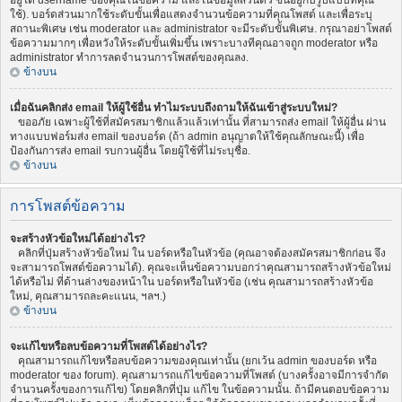
อยู่ใต้ username ของคุณในข้อความ และในข้อมูลส่วนตัว ขึ้นอยู่กับรูปแบบที่คุณ
ใช้). บอร์ดส่วนมากใช้ระดับขั้นเพื่อแสดงจำนวนข้อความที่คุณโพสต์ และเพื่อระบุ
สถานะพิเศษ เช่น moderator และ administrator จะมีระดับขั้นพิเศษ. กรุณาอย่าโพสต์
ข้อความมากๆ เพื่อหวังให้ระดับขั้นเพิ่มขึ้น เพราะบางทีคุณอาจถูก moderator หรือ
administrator ทำการลดจำนวนการโพสต์ของคุณลง.
ข้างบน
เมื่อฉันคลิกส่ง email ให้ผู้ใช้อื่น ทำไมระบบถึงถามให้ฉันเข้าสู่ระบบใหม่?
ขออภัย เฉพาะผู้ใช้ที่สมัครสมาชิกแล้วแล้วเท่านั้น ที่สามารถส่ง email ให้ผู้อื่น ผ่าน
ทางแบบฟอร์มส่ง email ของบอร์ด (ถ้า admin อนุญาตให้ใช้คุณลักษณะนี้) เพื่อ
ป้องกันการส่ง email รบกวนผู้อื่น โดยผู้ใช้ที่ไม่ระบุชื่อ.
ข้างบน
การโพสต์ข้อความ
จะสร้างหัวข้อใหม่ได้อย่างไร?
คลิกที่ปุ่มสร้างหัวข้อใหม่ ใน บอร์ดหรือในหัวข้อ (คุณอาจต้องสมัครสมาชิกก่อน จึง
จะสามารถโพสต์ข้อความได้). คุณจะเห็นข้อความบอกว่าคุณสามารถสร้างหัวข้อใหม่
ได้หรือไม่ ที่ด้านล่างของหน้าใน บอร์ดหรือในหัวข้อ (เช่น คุณสามารถสร้างหัวข้อ
ใหม่, คุณสามารถละคะแนน, ฯลฯ.)
ข้างบน
จะแก้ไขหรือลบข้อความที่โพสต์ได้อย่างไร?
คุณสามารถแก้ไขหรือลบข้อความของคุณเท่านั้น (ยกเว้น admin ของบอร์ด หรือ
moderator ของ forum). คุณสามารถแก้ไขข้อความที่โพสต์ (บางครั้งอาจมีการจำกัด
จำนวนครั้งของการแก้ไข) โดยคลิกที่ปุ่ม แก้ไข ในข้อความนั้น. ถ้ามีคนตอบข้อความ