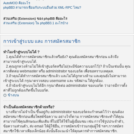
AutoMOD คืออะไร
phpBB3 สามารถเชื่อมกับระบบอื่นด้วย XML-RPC ไหม?
ส่วนเสริม (Extension) ของ phpBB คืออะไร
ส่วนเสริม (Extension) ใน phpBB3.1 อะไรบ้าง
การเข้าสู่ระบบ และ การสมัครสมาชิก
ทำไมเข้าสู่ระบบไม่ได้ ?
1.คุณได้ทำการสมัครสมาชิกแล้วหรือยัง? คุณต้องสมัครสมาชิกก่อน แล้วจึง
สามารถเข้าสู่ระบบได้.
2.คุณถูกหวงห้ามไม่ให้เข้าสู่บอร์ดหรือไม่(จะมีข้อความบอกไว้)? ถ้าเป็นเช่นนั้น คุณ
ควรติดต่อ webmaster หรือ administrator ของบอร์ด เพื่อขอทราบเหตุผล.
3.ถ้าคุณได้ทำการสมัครสมาชิกแล้ว และไม่ได้ถูกหวงห้าม และคุณยังไม่สามารถ
เข้าสู่ระบบได้ กรุณาตรวจสอบ username และ รหัสผ่าน ให้ถูกต้อง.
4.ถ้ายังเข้าสู่ระบบไม่ได้อีก กรุณาติดต่อ administrator ของบอร์ด ว่าอาจมีการตั้ง
ค่าที่ไม่ถูกต้องเกิดขึ้นในบอร์ด.
ข้างบน
จำเป็นต้องสมัครสมาชิกด้วยหรือ?
บางทีอาจไม่จำเป็น ขึ้นอยู่กับ administrator ของบอร์ดจะกำหนดไว้ว่า คุณต้อง
สมัครสมาชิกก่อนเพื่อโพสต์ข้อความ อย่างไรก็ตาม การสมัครสมาชิกจะทำให้คุณ
สามารถใช้คุณลักษณะเพิ่มเติม ที่ไม่มีให้ใช้ในผู้เยี่ยมชม เช่น การใช้รูปประจำตัว,
ข้อความส่วนตัว, ส่ง email ให้ผู้ใช้อื่น, การสมัครเข้าร่วมกลุ่มผู้ใช้ ฯลฯ.การสมัคร
สมาชิกใช้เวลาเพียงเล็กน้อย ดังนั้นจึงแนะนำให้คุณควรทำการสมัครสมาชิก.