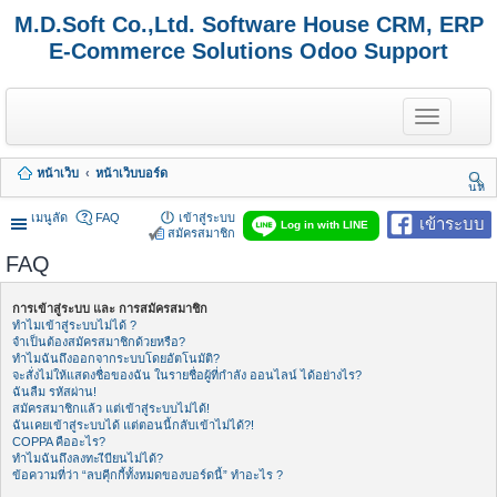
M.D.Soft Co.,Ltd. Software House CRM, ERP
E-Commerce Solutions Odoo Support
T
o
g
g
หน้าเว็บ
หน้าเว็บบอร์ด
l
นห
e
า
n
เมนูลัด
FAQ
เข้าสู่ระบบ
เข้าระบบ
Log in with LINE
a
สมัครสมาชิก
v
FAQ
i
g
a
การเข้าสู่ระบบ และ การสมัครสมาชิก
t
ทำไมเข้าสู่ระบบไม่ได้ ?
i
จำเป็นต้องสมัครสมาชิกด้วยหรือ?
o
ทำไมฉันถึงออกจากระบบโดยอัตโนมัติ?
n
จะสั่งไม่ให้แสดงชื่อของฉัน ในรายชื่อผู้ที่กำลัง ออนไลน์ ได้อย่างไร?
ฉันลืม รหัสผ่าน!
สมัครสมาชิกแล้ว แต่เข้าสู่ระบบไม่ได้!
ฉันเคยเข้าสู่ระบบได้ แต่ตอนนี้กลับเข้าไม่ได้?!
COPPA คืออะไร?
ทำไมฉันถึงลงทะเีบียนไม่ได้?
ข้อความที่ว่า “ลบคุีกกี้ทั้งหมดของบอร์ดนี้” ทำอะไร ?