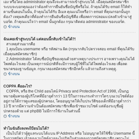
เอง หรือโดย administrator คุณจึงจะสามารถเข้าสู่ระบบได้. เมื่อคุณสมัครสมาชิก
ระบบจะบอกคุณเองว่าต้องทำการยืนยันชื่อบัญชีหรือไม่. ถ้าคุณได้รับ email ก็ให้ทำ
ตามขั้นตอนในนั้น, ถ้าคุณไม่ได้รับ อีเมล คุณแน่ใจหรือว่า email ที่คุณกรอกนั้นถูก
ต้อง? เหตุผลเดียวที่ต้องทำการยืนยันชื่อบัญชีคือ เพื่อลดการปลอมแปลงตัวเข้ามาสู่
บอร์ด. ถ้าคุณแน่ใจว่า email นั้นถูกต้อง กรุณาติดต่อ administrator ของบอร์ด.
ข้างบน
ฉันเคยเข้าสู่ระบบได้ แต่ตอนนี้กลับเข้าไม่ได้?!
สาเหตุส่วนมากคือ
1.คุณป้อน username หรือ รหัสผ่าน ผิด (กรุณากลับไปตรวจสอบ email ที่คุณได้รับ
เมื่อคุณสมัครสมาชิก)
2.Administrator ได้ลบชื่อบัญชีของคุณด้วยสาเหตุบางประการ อาจเพราะคุณไม่ได้
โพสต์อะไรเลย เป็นเหตุการณ์ปกติที่จะมีการลบผู้ใช้ที่ไม่ได้โพสต์อะไรเลย เพื่อลด
ขนาดของฐานข้อมูล. กรุณาลองสมัครสมาชิกอีกครั้ง แล้วถามถึงสาเหตุดู.
ข้างบน
COPPA คืออะไร?
COPPA, หรือ the Child ออนไลน์ Privacy and Protection Act of 1998, เป็นกฏ
หมายคุ้มครองผู้บริโภคที่มีอายุต่ำกว่า 13 ปีในการจะกระทำการใดๆ บนเวบไซต์ต้อง
อยู่ภายใต้การดูแลของผู้ปกครอง, โดยอนุญาตให้เก็บประวัติของเด็กที่มีอายุต่ำกว่า
13 ปี หากมีความจำเป็นต้องสมัครสมาชิกเพื่อเข้าชมเวบไซต์ แต่ต้องระบุชื่อผู้
ปกครองด้วย แต่ phpBB ไม่มีการใช้งานในส่วนนี้
ข้างบน
ทำไมฉันถึงลงทะเีบียนไม่ได้?
เป็นไปได้ว่าผู้ดูแลระบบได้แบน IP Address หรือ ไม่อนุญาตให้ใช้ชื่อ Username นี้
ในการสมัคร เจ้าของเวบไซต์อาจจะไม่เปิดในส่วนของการสมัครสมาชิก เพราะไม่