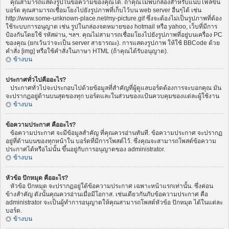
คุณสามารถแสดงรูปในข้อความของคุณได้. ถ้าคุณไม่พบกล่องสำหรับแนบไฟล์ขึ้น
บอร์ด คุณสามารถเชื่อมโยงไปยังรูปภาพที่เก็บไว้บน web server อื่นๆได้ เช่น
http://www.some-unknown-place.net/my-picture.gif ซึ่งจะต้องไม่เป็นรูปภาพที่ต้อง
ใช้ระบบการอนุญาต เช่น รูปในกล่องจดหมายของ hotmail หรือ yahoo, เว็บที่มีการ
ป้องกันโดยใช้ รหัสผ่าน, ฯลฯ. คุณไม่สามารถเชื่อมโยงไปยังรูปภาพที่อยู่บนเครื่อง PC
ของคุณ (ยกเว้นว่าจะเป็น server สาธารณะ). การแสดงรูปภาพ ให้ใช้ BBCode ด้วย
คำสั่ง [img] หรือใช้คำสั่งในภาษา HTML (ถ้าคุณได้รับอนุญาต).
ข้างบน
ประกาศทั่วไปคืออะไร?
ประกาศทั่วไปจะประกอบไปด้วยข้อมูลที่สำคัญที่ผู้ดูแลบอร์ดต้องการจะบอกคุณ มัน
จะปรากฏอยู่ด้านบนสุดของทุก บอร์ดและในส่วนของแป้นควบคุมของแต่ละผู้ใช้งาน
ข้างบน
ข้อความประกาศ คืออะไร?
ข้อความประกาศ จะมีข้อมูลสำคัญ ที่คุณควรอ่านทันที. ข้อความประกาศ จะปรากฏ
อยู่ที่ด้านบนของทุกหน้าใน บอร์ดที่มีการโพสต์ไว้. ซึ่งคุณจะสามารถโพสต์ข้อความ
ประกาศได้หรือไม่นั้น ขึ้นอยู่กับการอนุญาตของ administrator.
ข้างบน
หัวข้อ ปักหมุด คืออะไร?
หัวข้อ ปักหมุด จะปรากฏอยู่ใต้ข้อความประกาศ เฉพาะหน้าแรกเท่านั้น. ซึ่งค่อน
ข้างสำคัญ ดังนั้นคุณควรอ่านเมื่อมีโอกาส. เช่นเดียวกันกับข้อความประกาศ คือ
administrator จะเป็นผู้ทำการอนุญาตให้คุณสามารถโพสต์หัวข้อ ปักหมุด ได้ในแต่ละ
บอร์ด.
ข้างบน