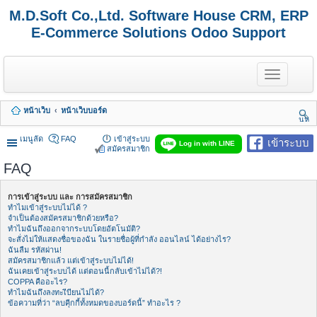
M.D.Soft Co.,Ltd. Software House CRM, ERP
E-Commerce Solutions Odoo Support
T
o
g
g
หน้าเว็บ
หน้าเว็บบอร์ด
l
นห
e
า
n
เมนูลัด
FAQ
เข้าสู่ระบบ
เข้าระบบ
Log in with LINE
a
สมัครสมาชิก
v
FAQ
i
g
a
การเข้าสู่ระบบ และ การสมัครสมาชิก
t
ทำไมเข้าสู่ระบบไม่ได้ ?
i
จำเป็นต้องสมัครสมาชิกด้วยหรือ?
o
ทำไมฉันถึงออกจากระบบโดยอัตโนมัติ?
n
จะสั่งไม่ให้แสดงชื่อของฉัน ในรายชื่อผู้ที่กำลัง ออนไลน์ ได้อย่างไร?
ฉันลืม รหัสผ่าน!
สมัครสมาชิกแล้ว แต่เข้าสู่ระบบไม่ได้!
ฉันเคยเข้าสู่ระบบได้ แต่ตอนนี้กลับเข้าไม่ได้?!
COPPA คืออะไร?
ทำไมฉันถึงลงทะเีบียนไม่ได้?
ข้อความที่ว่า “ลบคุีกกี้ทั้งหมดของบอร์ดนี้” ทำอะไร ?