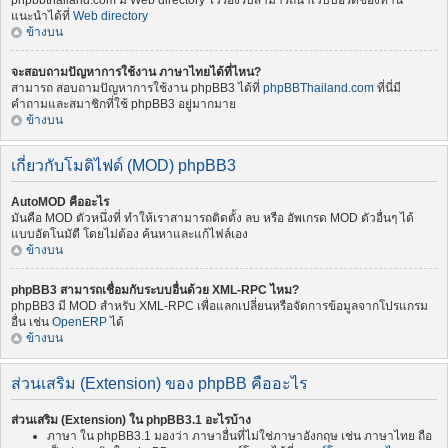
phpbbthailand.com มี Web directory ไว้รองรับสามารถนำเว็บบอร์ดของท่าน
แนะนำได้ที่
Web directory
ข้างบน
จะสอบถามปัญหาการใช้งาน ภาษาไทยได้ที่ไหน?
สามารถ สอบถามปัญหาการใช้งาน phpBB3 ได้ที่
phpBBThailand.com
ที่นี่มี
คำถามและสมาชิกที่ใช้ phpBB3 อยู่มากมาย
ข้างบน
เกี่ยวกับโมดิไฟด์ (MOD) phpBB3
AutoMOD คืออะไร
มันคือ MOD ตัวหนึ่งที่ ทำให้เราสามารถติดตั้ง ลบ หรือ อัพเกรด MOD ตัวอื่นๆ ได้
แบบอัตโนมัตื โดยไม่ต้อง ค้นหาและแก้ไฟล์เอง
ข้างบน
phpBB3 สามารถเชื่อมกับระบบอื่นด้วย XML-RPC ไหม?
phpBB3 มี MOD สำหรับ XML-RPC เพื่อแลกเปลี่ยนหรือจัดการข้อมูลจากโปรแกรม
อื่น เช่น
OpenERP
ได้
ข้างบน
ส่วนเสริม (Extension) ของ phpBB คืออะไร
ส่วนเสริม (Extension) ใน phpBB3.1 อะไรบ้าง
ภาษา ใน phpBB3.1 มองว่า ภาษาอื่นที่ไม่ใช่ภาษาอังกฤษ เช่น ภาษาไทย ถือ