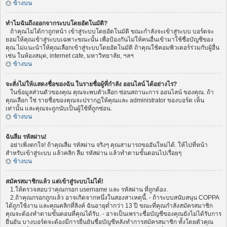
ข้างบน
ทำไมฉันถึงออกจากระบบโดยอัตโนมัติ?
ถ้าคุณไม่ได้กาถูกหน้า เข้าสู่ระบบโดยอัตโนมัติ ขณะกำลังจะเข้าสู่ระบบ บอร์ดจะ
ยอมให้คุณเข้าสู่ระบบเฉพาะขณะนั้น เพื่อป้องกันไม่ให้คนอื่นเข้ามาใช้ชื่อบัญชีของ
คุณ.ไม่แนะนำให้คุณเลือกเข้าสู่ระบบโดยอัตโนมัติ ถ้าคุณใช้คอมพิวเตอร์ร่วมกับผู้อื่น
เช่น ในห้องสมุด, internet cafe, มหาวิทยาลัย, ฯลฯ
ข้างบน
จะสั่งไม่ให้แสดงชื่อของฉัน ในรายชื่อผู้ที่กำลัง ออนไลน์ ได้อย่างไร?
ในข้อมูลส่วนตัวของคุณ คุณจะพบตัวเลือก ซ่อนสถานะการ ออนไลน์ ของคุณ. ถ้า
คุณเลือก ใช่ รายชื่อของคุณจะปรากฏให้คุณและ administrator ของบอร์ด เห็น
เท่านั้น และคุณจะถูกนับเป็นผู้ใช้ที่ถูกซ่อน.
ข้างบน
ฉันลืม รหัสผ่าน!
อย่าเพิ่งตกใจ! ถ้าคุณลืม รหัสผ่าน จริงๆ คุณสามารถขออันใหม่ได้. ให้ไปที่หน้า
สำหรับเข้าสู่ระบบ แล้วคลิก ลืม รหัสผ่าน แล้วทำตามขั้นตอนไปเรื่อยๆ
ข้างบน
สมัครสมาชิกแล้ว แต่เข้าสู่ระบบไม่ได้!
1.ให้ตรวจสอบว่าคุณกรอก username และ รหัสผ่าน ที่ถูกต้อง.
2.ถ้าคุณกรอกถูกแล้ว อาจเกิดจากหนึ่งในสองสาเหตุนี้. - ถ้าระบบสนับสนุน COPPA
ได้ถูกใช้งาน และคุณคลิกที่ลิงค์ ฉันอายุต่ำกว่า 13 ปี ขณะที่คุณกำลังสมัครสมาชิก
คุณจะต้องทำตามขั้นตอนที่คุณได้รับ. - อาจเป็นเพราะชื่อบัญชีของคุณยังไม่ได้รับการ
ยืนยัน บางบอร์ดจะต้องมีการยืนยันชื่อบัญชีหลังทำการสมัครสมาชิก ทั้งโดยตัวคุณ