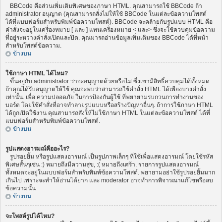
BBCode คือส่วนเพิ่มเติมพิเศษของภาษา HTML. คุณสามารถใช้ BBCode ถ้า
administrator อนุญาต (คุณสามารถสั่งไม่ให้ใช้ BBCode ในแต่ละข้อความโพสต์
ได้ที่แบบฟอร์มสำหรับพิมพ์ข้อความโพสต์). BBCode จะคล้ายกับรูปแบบ HTML คือ
คำสั่งจะอยู่ในเครื่องหมาย [ และ ] แทนเครื่องหมาย < และ> ซึ่งจะใช้ควบคุมข้อความ
ที่อยู่ระหว่างคำสั่งเปิดและปิด. คุณมารถอ่านข้อมูลเพิ่มเติมของ BBCode ได้ที่หน้า
สำหรับโพสต์ข้อความ.
ข้างบน
ใช้ภาษา HTML ได้ไหม?
ขึ้นอยู่กับ administrator ว่าจะอนุญาตด้วยหรือไม่ ซึ่งเขามีสิทธิ์ควบคุมได้ทั้งหมด.
ถ้าคุณได้รับอนุญาตให้ใช้ คุณจะพบว่าสามารถใช้คำสั่ง HTML ได้เพียงบางคำสั่ง
เท่านั้น. เพื่อ ความปลอดภัย ในการป้องกันผู้ใช้ ที่พยายามรบกวนการทำงานของ
บอร์ด โดยใช้คำสั่งที่อาจทำลายรูปแบบหรือสร้างปัญหาอื่นๆ. ถ้าการใช้ภาษา HTML
ได้ถูกเปิดใช้งาน คุณสามารถสั่งให้ไม่ใช้ภาษา HTML ในแต่ละข้อความโพสต์ ได้ที่
แบบฟอร์มสำหรับพิมพ์ข้อความโพสต์.
ข้างบน
รูปแสดงอารมณ์คืออะไร?
รูปรอยยิ้ม หรือรูปแสดงอารมณ์ เป็นรูปภาพเล็กๆ ที่ใช้เพื่อแสดงอารมณ์ โดยใช้รหัส
พิเศษสั้นๆเช่น :) หมายถึงมีความสุข, :( หมายถึงเศร้า. รายการรูปแสดงอารมณ์
ทั้งหมดจะอยู่ในแบบฟอร์มสำหรับพิมพ์ข้อความโพสต์. พยายามอย่าใช้รูปรอยยิ้มมาก
เกินไป เพราะจะทำให้อ่านได้ยาก และ moderator อาจทำการพิจารณาแก้ไขหรือลบ
ข้อความนั้น
ข้างบน
จะโพสต์รูปได้ไหม?