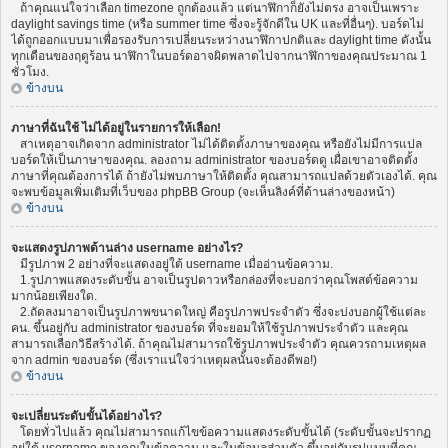
ถ้าคุณแน่ใจว่าเลือก timezone ถูกต้องแล้ว แต่นาฬิกาก็ยังไม่ตรง อาจเป็นเพราะ
daylight savings time (หรือ summer time ซึ่งจะรู้จักดีใน UK และที่อื่นๆ). บอร์ดไม่
ได้ถูกออกแบบมาเพื่อรองรับการเปลี่ยนระหว่างนาฬิกาปกติและ daylight time ดังนั้น
ทุกเดือนของฤดูร้อน นาฬิกาในบอร์ดอาจผิดพลาดไปจากนาฬิกาของคุณประมาณ 1
ชั่วโมง.
ข้างบน
ภาษาที่ฉันใช้ ไม่ได้อยู่ในรายการให้เลือก!
สาเหตุอาจเกิดจาก administrator ไม่ได้ติดตั้งภาษาของคุณ หรือยังไม่มีการแปล
บอร์ดให้เป็นภาษาของคุณ. ลองถาม administrator ของบอร์ดดู เผื่อเขาอาจติดตั้ง
ภาษาที่คุณต้องการได้ ถ้ายังไม่พบภาษาให้ติดตั้ง คุณสามารถแปลด้วยตัวเองได้. คุณ
จะพบข้อมูลเพิ่มเติมที่เว็บของ phpBB Group (จะเห็นลิงค์ที่ด้านล่างของหน้า)
ข้างบน
จะแสดงรูปภาพด้านล่าง username อย่างไร?
มีรูปภาพ 2 อย่างที่จะแสดงอยู่ใต้ username เมื่ออ่านข้อความ.
1.รูปภาพแสดงระดับขั้น อาจเป็นรูปดาวหรือกล่องที่จะบอกว่าคุณโพสต์ข้อความ
มากน้อยเพียงใด.
2.ถัดลงมาอาจเป็นรูปภาพขนาดใหญ่ คือรูปภาพประจำตัว ซึ่งจะบ่งบอกผู้ใช้แต่ละ
คน. ขึ้นอยู่กับ administrator ของบอร์ด ที่จะยอมให้ใช้รูปภาพประจำตัว และคุณ
สามารถเลือกวิธีสร้างได้. ถ้าคุณไม่สามารถใช้รูปภาพประจำตัว คุณควรถามเหตุผล
จาก admin ของบอร์ด (ซึ่งเราแน่ใจว่าเหตุผลนั้นจะต้องดีพอ!)
ข้างบน
จะเปลี่ยนระดับขั้นได้อย่างไร?
โดยทั่วไปแล้ว คุณไม่สามารถแก้ไขข้อความแสดงระดับขั้นได้ (ระดับขั้นจะปรากฏ