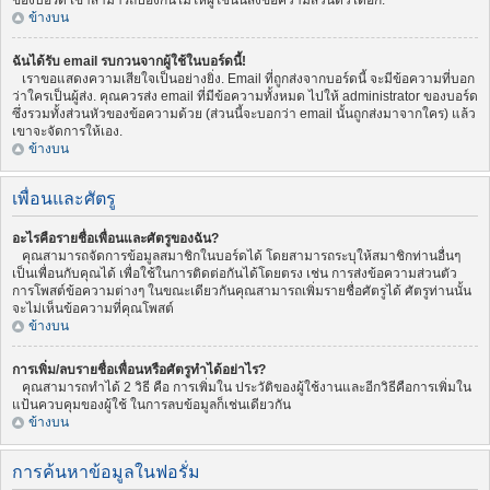
ของบอร์ด เขาสามารถป้องกันไม่ให้ผู้ใช้นั้นส่งข้อความส่วนตัวได้อีก.
ข้างบน
ฉันได้รับ email รบกวนจากผู้ใช้ในบอร์ดนี้!
เราขอแสดงความเสียใจเป็นอย่างยิ่ง. Email ที่ถูกส่งจากบอร์ดนี้ จะมีข้อความที่บอก
ว่าใครเป็นผู้ส่ง. คุณควรส่ง email ที่มีข้อความทั้งหมด ไปให้ administrator ของบอร์ด
ซึ่งรวมทั้งส่วนหัวของข้อความด้วย (ส่วนนี้จะบอกว่า email นั้นถูกส่งมาจากใคร) แล้ว
เขาจะจัดการให้เอง.
ข้างบน
เพื่อนและศัตรู
อะไรคือรายชื่อเพื่อนและศัตรูของฉัน?
คุณสามารถจัดการข้อมูลสมาชิกในบอร์ดได้ โดยสามารถระบุให้สมาชิกท่านอื่นๆ
เป็นเพื่อนกับคุณได้ เพื่อใช้ในการติดต่อกันได้โดยตรง เช่น การส่งข้อความส่วนตัว
การโพสต์ข้อความต่างๆ ในขณะเดียวกันคุณสามารถเพิ่มรายชื่อศัตรูได้ ศัตรูท่านนั้น
จะไม่เห็นข้อความที่คุณโพสต์
ข้างบน
การเพิ่ม/ลบรายชื่อเพื่อนหรือศัตรูทำได้อย่าไร?
คุณสามารถทำได้ 2 วิธี คือ การเพิ่มใน ประวัติของผู้ใช้งานและอีกวิธีคือการเพิ่มใน
แป้นควบคุมของผู้ใช้ ในการลบข้อมูลก็เช่นเดียวกัน
ข้างบน
การค้นหาข้อมูลในฟอรั่ม