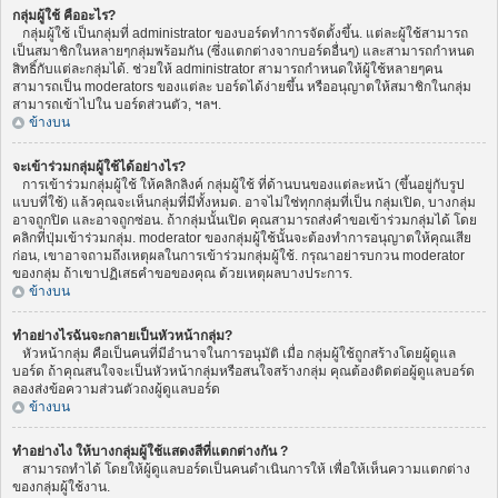
กลุ่มผู้ใช้ คืออะไร?
กลุ่มผู้ใช้ เป็นกลุ่มที่ administrator ของบอร์ดทำการจัดตั้งขึ้น. แต่ละผู้ใช้สามารถ
เป็นสมาชิกในหลายๆกลุ่มพร้อมกัน (ซึ่งแตกต่างจากบอร์ดอื่นๆ) และสามารถกำหนด
สิทธิ์กับแต่ละกลุ่มได้. ช่วยให้ administrator สามารถกำหนดให้ผู้ใช้หลายๆคน
สามารถเป็น moderators ของแต่ละ บอร์ดได้ง่ายขึ้น หรืออนุญาตให้สมาชิกในกลุ่ม
สามารถเข้าไปใน บอร์ดส่วนตัว, ฯลฯ.
ข้างบน
จะเข้าร่วมกลุ่มผู้ใช้ได้อย่างไร?
การเข้าร่วมกลุ่มผู้ใช้ ให้คลิกลิงค์ กลุ่มผู้ใช้ ที่ด้านบนของแต่ละหน้า (ขึ้นอยู่กับรูป
แบบที่ใช้) แล้วคุณจะเห็นกลุ่มที่มีทั้งหมด. อาจไม่ใช่ทุกกลุ่มที่เป็น กลุ่มเปิด, บางกลุ่ม
อาจถูกปิด และอาจถูกซ่อน. ถ้ากลุ่มนั้นเปิด คุณสามารถส่งคำขอเข้าร่วมกลุ่มได้ โดย
คลิกที่ปุ่มเข้าร่วมกลุ่ม. moderator ของกลุ่มผู้ใช้นั้นจะต้องทำการอนุญาตให้คุณเสีย
ก่อน, เขาอาจถามถึงเหตุผลในการเข้าร่วมกลุ่มผู้ใช้. กรุณาอย่ารบกวน moderator
ของกลุ่ม ถ้าเขาปฏิเสธคำขอของคุณ ด้วยเหตุผลบางประการ.
ข้างบน
ทำอย่างไรฉันจะกลายเป็นหัวหน้ากลุ่ม?
หัวหน้ากลุ่ม คือเป็นคนที่มีอำนาจในการอนุมัติ เมื่อ กลุ่มผู้ใช้ถูกสร้างโดยผู้ดูแล
บอร์ด ถ้าคุณสนใจจะเป็นหัวหน้ากลุ่มหรือสนใจสร้างกลุ่ม คุณต้องติดต่อผู้ดูแลบอร์ด
ลองส่งข้อความส่วนตัวถงผู้ดูแลบอร์ด
ข้างบน
ทำอย่างไง ให้บางกลุ่มผู้ใช้แสดงสีที่แตกต่างกัน ?
สามารถทำได้ โดยให้ผู้ดูแลบอร์ดเป็นคนดำเนินการให้ เพื่อให้เห็นความแตกต่าง
ของกลุ่มผู้ใช้งาน.