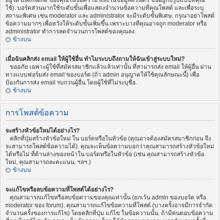
อยู่ใต้ username ของคุณในข้อความ และในข้อมูลส่วนตัว ขึ้นอยู่กับรูปแบบที่คุณ
ใช้). บอร์ดส่วนมากใช้ระดับขั้นเพื่อแสดงจำนวนข้อความที่คุณโพสต์ และเพื่อระบุ
สถานะพิเศษ เช่น moderator และ administrator จะมีระดับขั้นพิเศษ. กรุณาอย่าโพสต์
ข้อความมากๆ เพื่อหวังให้ระดับขั้นเพิ่มขึ้น เพราะบางทีคุณอาจถูก moderator หรือ
administrator ทำการลดจำนวนการโพสต์ของคุณลง.
ข้างบน
เมื่อฉันคลิกส่ง email ให้ผู้ใช้อื่น ทำไมระบบถึงถามให้ฉันเข้าสู่ระบบใหม่?
ขออภัย เฉพาะผู้ใช้ที่สมัครสมาชิกแล้วแล้วเท่านั้น ที่สามารถส่ง email ให้ผู้อื่น ผ่าน
ทางแบบฟอร์มส่ง email ของบอร์ด (ถ้า admin อนุญาตให้ใช้คุณลักษณะนี้) เพื่อ
ป้องกันการส่ง email รบกวนผู้อื่น โดยผู้ใช้ที่ไม่ระบุชื่อ.
ข้างบน
การโพสต์ข้อความ
จะสร้างหัวข้อใหม่ได้อย่างไร?
คลิกที่ปุ่มสร้างหัวข้อใหม่ ใน บอร์ดหรือในหัวข้อ (คุณอาจต้องสมัครสมาชิกก่อน จึง
จะสามารถโพสต์ข้อความได้). คุณจะเห็นข้อความบอกว่าคุณสามารถสร้างหัวข้อใหม่
ได้หรือไม่ ที่ด้านล่างของหน้าใน บอร์ดหรือในหัวข้อ (เช่น คุณสามารถสร้างหัวข้อ
ใหม่, คุณสามารถละคะแนน, ฯลฯ.)
ข้างบน
จะแก้ไขหรือลบข้อความที่โพสต์ได้อย่างไร?
คุณสามารถแก้ไขหรือลบข้อความของคุณเท่านั้น (ยกเว้น admin ของบอร์ด หรือ
moderator ของ forum). คุณสามารถแก้ไขข้อความที่โพสต์ (บางครั้งอาจมีการจำกัด
จำนวนครั้งของการแก้ไข) โดยคลิกที่ปุ่ม แก้ไข ในข้อความนั้น. ถ้ามีคนตอบข้อความ