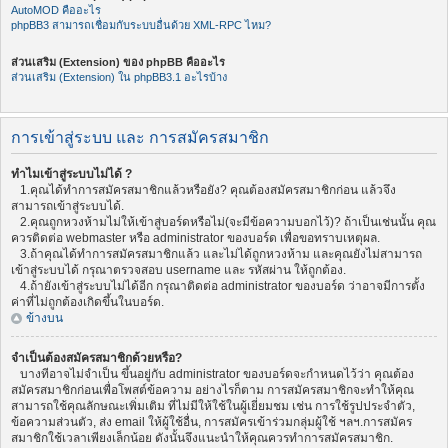
AutoMOD คืออะไร
phpBB3 สามารถเชื่อมกับระบบอื่นด้วย XML-RPC ไหม?
ส่วนเสริม (Extension) ของ phpBB คืออะไร
ส่วนเสริม (Extension) ใน phpBB3.1 อะไรบ้าง
การเข้าสู่ระบบ และ การสมัครสมาชิก
ทำไมเข้าสู่ระบบไม่ได้ ?
1.คุณได้ทำการสมัครสมาชิกแล้วหรือยัง? คุณต้องสมัครสมาชิกก่อน แล้วจึง
สามารถเข้าสู่ระบบได้.
2.คุณถูกหวงห้ามไม่ให้เข้าสู่บอร์ดหรือไม่(จะมีข้อความบอกไว้)? ถ้าเป็นเช่นนั้น คุณ
ควรติดต่อ webmaster หรือ administrator ของบอร์ด เพื่อขอทราบเหตุผล.
3.ถ้าคุณได้ทำการสมัครสมาชิกแล้ว และไม่ได้ถูกหวงห้าม และคุณยังไม่สามารถ
เข้าสู่ระบบได้ กรุณาตรวจสอบ username และ รหัสผ่าน ให้ถูกต้อง.
4.ถ้ายังเข้าสู่ระบบไม่ได้อีก กรุณาติดต่อ administrator ของบอร์ด ว่าอาจมีการตั้ง
ค่าที่ไม่ถูกต้องเกิดขึ้นในบอร์ด.
ข้างบน
จำเป็นต้องสมัครสมาชิกด้วยหรือ?
บางทีอาจไม่จำเป็น ขึ้นอยู่กับ administrator ของบอร์ดจะกำหนดไว้ว่า คุณต้อง
สมัครสมาชิกก่อนเพื่อโพสต์ข้อความ อย่างไรก็ตาม การสมัครสมาชิกจะทำให้คุณ
สามารถใช้คุณลักษณะเพิ่มเติม ที่ไม่มีให้ใช้ในผู้เยี่ยมชม เช่น การใช้รูปประจำตัว,
ข้อความส่วนตัว, ส่ง email ให้ผู้ใช้อื่น, การสมัครเข้าร่วมกลุ่มผู้ใช้ ฯลฯ.การสมัคร
สมาชิกใช้เวลาเพียงเล็กน้อย ดังนั้นจึงแนะนำให้คุณควรทำการสมัครสมาชิก.