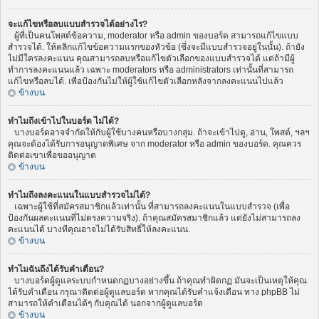
จะแก้ไขหรือลบแบบสำรวจได้อย่างไร?
ผู้ที่เป็นคนโพสต์ข้อความ, moderator หรือ admin ของบอร์ด สามารถแก้ไขแบบ
สำรวจได้. ให้คลิกแก้ไขข้อความแรกของหัวข้อ (ซึ่งจะมีแบบสำรวจอยู่ในนั้น). ถ้ายัง
ไม่มีใครลงคะแนน คุณสามารถลบหรือแก้ไขตัวเลือกของแบบสำรวจได้ แต่ถ้ามีผู้
ทำการลงคะแนนแล้ว เฉพาะ moderators หรือ administrators เท่านั้นที่สามารถ
แก้ไขหรือลบได้. เพื่อป้องกันไม่ให้ผู้ใช้แก้ไขตัวเลือกหลังจากลงคะแนนไปแล้ว
ข้างบน
ทำไมถึงเข้าไปในบอร์ด ไม่ได้?
บางบอร์ดอาจจำกัดให้กับผู้ใช้บางคนหรือบางกลุ่ม. ถ้าจะเข้าไปดู, อ่าน, โพสต์, ฯลฯ
คุณจะต้องได้รับการอนุญาตพิเศษ จาก moderator หรือ admin ของบอร์ด. คุณควร
ติดต่อเขาเพื่อขออนุญาต
ข้างบน
ทำไมถึงลงคะแนนในแบบสำรวจไม่ได้?
เฉพาะผู้ใช้ที่สมัครสมาชิกแล้วเท่านั้น ที่สามารถลงคะแนนในแบบสำรวจ (เพื่อ
ป้องกันผลคะแนนที่ไม่ตรงความจริง). ถ้าคุณสมัครสมาชิกแล้ว แต่ยังไม่สามารถลง
คะแนนได้ บางทีคุณอาจไม่ได้รับสิทธิ์ให้ลงคะแนน.
ข้างบน
ทำไมฉันถึงได้รับคำเตือน?
บางบอร์ดผู้ดูแลระบบกำหนดกฏบางอย่างขึ้น ถ้าคุณทำผิดกฏ มันจะเป็นเหตุให้คุณ
ได้รับคำเตือน กรุณาติดต่อผู้ดูแลบอร์ด หากคุณได้รับคำแจ้งเตือน ทาง phpBB ไม่
สามารถให้คำเตือนได้ๆ กับคุณได้ นอกจากผู้ดูแลบอร์ด
ข้างบน