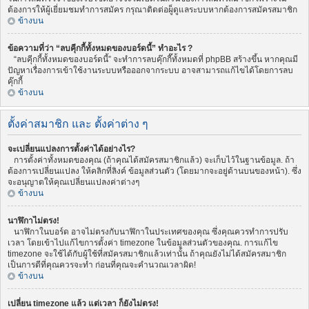
ต้องการให้ผู้เยี่ยมชมทำการสมัคร กรุณาติดต่อผู็ดูแลระบบหากต้องการสมัครสมาชิก
ข้างบน
ข้อความที่ว่า “ลบคุีกกี้ทั้งหมดของบอร์ดนี้” ทำอะไร ?
“ลบคุีกกี้ทั้งหมดของบอร์ดนี้” จะทำการลบคุ๊กกี๊ทั้งหมดที่ phpBB สร้างขึ้น หากคุณมี
ปัญหาเรื่องการเข้าใช้งานระบบหรือออกจากระบบ อาจสามารถแก้ไขได้โดยการลบ
คุ๊กกี้
ข้างบน
ตั้งค่าสมาชิก และ ตั้งค่าต่าง ๆ
จะเปลี่ยนแปลงการตั้งค่าได้อย่างไร?
การตั้งค่าทั้งหมดของคุณ (ถ้าคุณได้สมัครสมาชิกแล้ว) จะเก็บไว้ในฐานข้อมูล. ถ้า
ต้องการเปลี่ยนแปลง ให้คลิกที่ลิงค์ ข้อมูลส่วนตัว (โดยมากจะอยู่ด้านบนของหน้า). ซึ่ง
จะอนุญาตให้คุณเปลี่ยนแปลงค่าต่างๆ
ข้างบน
นาฬิกาไม่ตรง!
นาฬิกาในบอร์ด อาจไม่ตรงกับนาฬิกาในประเทศของคุณ ซึ่งคุณควรทำการปรับ
เวลา โดยเข้าไปแก้ไขการตั้งค่า timezone ในข้อมูลส่วนตัวของคุณ. การแก้ไข
timezone จะใช้ได้กับผู้ใช้ที่สมัครสมาชิกแล้วเท่านั้น ถ้าคุณยังไม่ได้สมัครสมาชิก
เป็นการดีที่คุณควรจะทำ ก่อนที่คุณจะคำนวณเวลาผิด!
ข้างบน
เปลี่ยน timezone แล้ว แต่เวลา ก็ยังไม่ตรง!