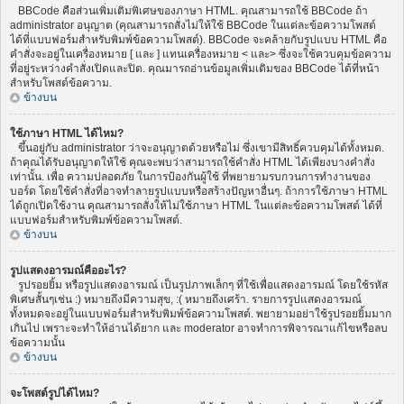
BBCode คือส่วนเพิ่มเติมพิเศษของภาษา HTML. คุณสามารถใช้ BBCode ถ้า
administrator อนุญาต (คุณสามารถสั่งไม่ให้ใช้ BBCode ในแต่ละข้อความโพสต์
ได้ที่แบบฟอร์มสำหรับพิมพ์ข้อความโพสต์). BBCode จะคล้ายกับรูปแบบ HTML คือ
คำสั่งจะอยู่ในเครื่องหมาย [ และ ] แทนเครื่องหมาย < และ> ซึ่งจะใช้ควบคุมข้อความ
ที่อยู่ระหว่างคำสั่งเปิดและปิด. คุณมารถอ่านข้อมูลเพิ่มเติมของ BBCode ได้ที่หน้า
สำหรับโพสต์ข้อความ.
ข้างบน
ใช้ภาษา HTML ได้ไหม?
ขึ้นอยู่กับ administrator ว่าจะอนุญาตด้วยหรือไม่ ซึ่งเขามีสิทธิ์ควบคุมได้ทั้งหมด.
ถ้าคุณได้รับอนุญาตให้ใช้ คุณจะพบว่าสามารถใช้คำสั่ง HTML ได้เพียงบางคำสั่ง
เท่านั้น. เพื่อ ความปลอดภัย ในการป้องกันผู้ใช้ ที่พยายามรบกวนการทำงานของ
บอร์ด โดยใช้คำสั่งที่อาจทำลายรูปแบบหรือสร้างปัญหาอื่นๆ. ถ้าการใช้ภาษา HTML
ได้ถูกเปิดใช้งาน คุณสามารถสั่งให้ไม่ใช้ภาษา HTML ในแต่ละข้อความโพสต์ ได้ที่
แบบฟอร์มสำหรับพิมพ์ข้อความโพสต์.
ข้างบน
รูปแสดงอารมณ์คืออะไร?
รูปรอยยิ้ม หรือรูปแสดงอารมณ์ เป็นรูปภาพเล็กๆ ที่ใช้เพื่อแสดงอารมณ์ โดยใช้รหัส
พิเศษสั้นๆเช่น :) หมายถึงมีความสุข, :( หมายถึงเศร้า. รายการรูปแสดงอารมณ์
ทั้งหมดจะอยู่ในแบบฟอร์มสำหรับพิมพ์ข้อความโพสต์. พยายามอย่าใช้รูปรอยยิ้มมาก
เกินไป เพราะจะทำให้อ่านได้ยาก และ moderator อาจทำการพิจารณาแก้ไขหรือลบ
ข้อความนั้น
ข้างบน
จะโพสต์รูปได้ไหม?