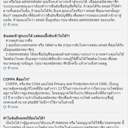
เอง หรือโดย administrator คุณจึงจะสามารถเข้าสู่ระบบได้. เมื่อคุณสมัครสมาชิก
ระบบจะบอกคุณเองว่าต้องทำการยืนยันชื่อบัญชีหรือไม่. ถ้าคุณได้รับ email ก็ให้ทำ
ตามขั้นตอนในนั้น, ถ้าคุณไม่ได้รับ อีเมล คุณแน่ใจหรือว่า email ที่คุณกรอกนั้นถูก
ต้อง? เหตุผลเดียวที่ต้องทำการยืนยันชื่อบัญชีคือ เพื่อลดการปลอมแปลงตัวเข้ามาสู่
บอร์ด. ถ้าคุณแน่ใจว่า email นั้นถูกต้อง กรุณาติดต่อ administrator ของบอร์ด.
ข้างบน
ฉันเคยเข้าสู่ระบบได้ แต่ตอนนี้กลับเข้าไม่ได้?!
สาเหตุส่วนมากคือ
1.คุณป้อน username หรือ รหัสผ่าน ผิด (กรุณากลับไปตรวจสอบ email ที่คุณได้รับ
เมื่อคุณสมัครสมาชิก)
2.Administrator ได้ลบชื่อบัญชีของคุณด้วยสาเหตุบางประการ อาจเพราะคุณไม่ได้
โพสต์อะไรเลย เป็นเหตุการณ์ปกติที่จะมีการลบผู้ใช้ที่ไม่ได้โพสต์อะไรเลย เพื่อลด
ขนาดของฐานข้อมูล. กรุณาลองสมัครสมาชิกอีกครั้ง แล้วถามถึงสาเหตุดู.
ข้างบน
COPPA คืออะไร?
COPPA, หรือ the Child ออนไลน์ Privacy and Protection Act of 1998, เป็นกฏ
หมายคุ้มครองผู้บริโภคที่มีอายุต่ำกว่า 13 ปีในการจะกระทำการใดๆ บนเวบไซต์ต้อง
อยู่ภายใต้การดูแลของผู้ปกครอง, โดยอนุญาตให้เก็บประวัติของเด็กที่มีอายุต่ำกว่า
13 ปี หากมีความจำเป็นต้องสมัครสมาชิกเพื่อเข้าชมเวบไซต์ แต่ต้องระบุชื่อผู้
ปกครองด้วย แต่ phpBB ไม่มีการใช้งานในส่วนนี้
ข้างบน
ทำไมฉันถึงลงทะเีบียนไม่ได้?
เป็นไปได้ว่าผู้ดูแลระบบได้แบน IP Address หรือ ไม่อนุญาตให้ใช้ชื่อ Username นี้
ในการสมัคร เจ้าของเวบไซต์อาจจะไม่เปิดในส่วนของการสมัครสมาชิก เพราะไม่