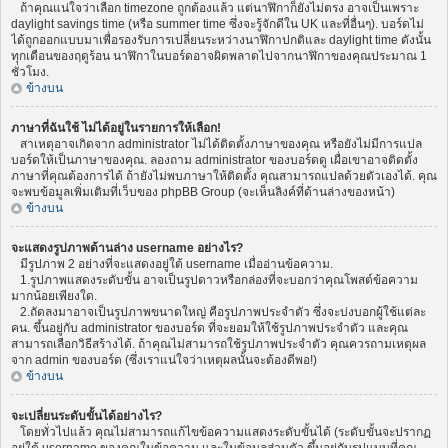
ถ้าคุณแน่ใจว่าเลือก timezone ถูกต้องแล้ว แต่นาฬิกาก็ยังไม่ตรง อาจเป็นเพราะ
daylight savings time (หรือ summer time ซึ่งจะรู้จักดีใน UK และที่อื่นๆ). บอร์ดไม่
ได้ถูกออกแบบมาเพื่อรองรับการเปลี่ยนระหว่างนาฬิกาปกติและ daylight time ดังนั้น
ทุกเดือนของฤดูร้อน นาฬิกาในบอร์ดอาจผิดพลาดไปจากนาฬิกาของคุณประมาณ 1
ชั่วโมง.
ข้างบน
ภาษาที่ฉันใช้ ไม่ได้อยู่ในรายการให้เลือก!
สาเหตุอาจเกิดจาก administrator ไม่ได้ติดตั้งภาษาของคุณ หรือยังไม่มีการแปล
บอร์ดให้เป็นภาษาของคุณ. ลองถาม administrator ของบอร์ดดู เผื่อเขาอาจติดตั้ง
ภาษาที่คุณต้องการได้ ถ้ายังไม่พบภาษาให้ติดตั้ง คุณสามารถแปลด้วยตัวเองได้. คุณ
จะพบข้อมูลเพิ่มเติมที่เว็บของ phpBB Group (จะเห็นลิงค์ที่ด้านล่างของหน้า)
ข้างบน
จะแสดงรูปภาพด้านล่าง username อย่างไร?
มีรูปภาพ 2 อย่างที่จะแสดงอยู่ใต้ username เมื่ออ่านข้อความ.
1.รูปภาพแสดงระดับขั้น อาจเป็นรูปดาวหรือกล่องที่จะบอกว่าคุณโพสต์ข้อความ
มากน้อยเพียงใด.
2.ถัดลงมาอาจเป็นรูปภาพขนาดใหญ่ คือรูปภาพประจำตัว ซึ่งจะบ่งบอกผู้ใช้แต่ละ
คน. ขึ้นอยู่กับ administrator ของบอร์ด ที่จะยอมให้ใช้รูปภาพประจำตัว และคุณ
สามารถเลือกวิธีสร้างได้. ถ้าคุณไม่สามารถใช้รูปภาพประจำตัว คุณควรถามเหตุผล
จาก admin ของบอร์ด (ซึ่งเราแน่ใจว่าเหตุผลนั้นจะต้องดีพอ!)
ข้างบน
จะเปลี่ยนระดับขั้นได้อย่างไร?
โดยทั่วไปแล้ว คุณไม่สามารถแก้ไขข้อความแสดงระดับขั้นได้ (ระดับขั้นจะปรากฏ