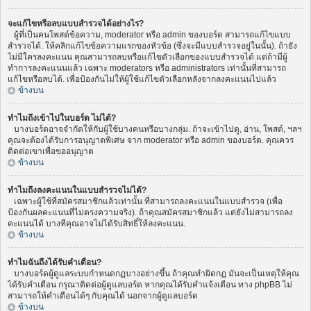
จะแก้ไขหรือลบแบบสำรวจได้อย่างไร?
ผู้ที่เป็นคนโพสต์ข้อความ, moderator หรือ admin ของบอร์ด สามารถแก้ไขแบบ
สำรวจได้. ให้คลิกแก้ไขข้อความแรกของหัวข้อ (ซึ่งจะมีแบบสำรวจอยู่ในนั้น). ถ้ายัง
ไม่มีใครลงคะแนน คุณสามารถลบหรือแก้ไขตัวเลือกของแบบสำรวจได้ แต่ถ้ามีผู้
ทำการลงคะแนนแล้ว เฉพาะ moderators หรือ administrators เท่านั้นที่สามารถ
แก้ไขหรือลบได้. เพื่อป้องกันไม่ให้ผู้ใช้แก้ไขตัวเลือกหลังจากลงคะแนนไปแล้ว
ข้างบน
ทำไมถึงเข้าไปในบอร์ด ไม่ได้?
บางบอร์ดอาจจำกัดให้กับผู้ใช้บางคนหรือบางกลุ่ม. ถ้าจะเข้าไปดู, อ่าน, โพสต์, ฯลฯ
คุณจะต้องได้รับการอนุญาตพิเศษ จาก moderator หรือ admin ของบอร์ด. คุณควร
ติดต่อเขาเพื่อขออนุญาต
ข้างบน
ทำไมถึงลงคะแนนในแบบสำรวจไม่ได้?
เฉพาะผู้ใช้ที่สมัครสมาชิกแล้วเท่านั้น ที่สามารถลงคะแนนในแบบสำรวจ (เพื่อ
ป้องกันผลคะแนนที่ไม่ตรงความจริง). ถ้าคุณสมัครสมาชิกแล้ว แต่ยังไม่สามารถลง
คะแนนได้ บางทีคุณอาจไม่ได้รับสิทธิ์ให้ลงคะแนน.
ข้างบน
ทำไมฉันถึงได้รับคำเตือน?
บางบอร์ดผู้ดูแลระบบกำหนดกฏบางอย่างขึ้น ถ้าคุณทำผิดกฏ มันจะเป็นเหตุให้คุณ
ได้รับคำเตือน กรุณาติดต่อผู้ดูแลบอร์ด หากคุณได้รับคำแจ้งเตือน ทาง phpBB ไม่
สามารถให้คำเตือนได้ๆ กับคุณได้ นอกจากผู้ดูแลบอร์ด
ข้างบน