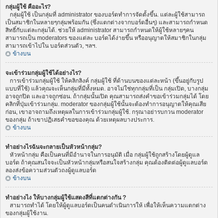
กลุ่มผู้ใช้ คืออะไร?
กลุ่มผู้ใช้ เป็นกลุ่มที่ administrator ของบอร์ดทำการจัดตั้งขึ้น. แต่ละผู้ใช้สามารถ
เป็นสมาชิกในหลายๆกลุ่มพร้อมกัน (ซึ่งแตกต่างจากบอร์ดอื่นๆ) และสามารถกำหนด
สิทธิ์กับแต่ละกลุ่มได้. ช่วยให้ administrator สามารถกำหนดให้ผู้ใช้หลายๆคน
สามารถเป็น moderators ของแต่ละ บอร์ดได้ง่ายขึ้น หรืออนุญาตให้สมาชิกในกลุ่ม
สามารถเข้าไปใน บอร์ดส่วนตัว, ฯลฯ.
ข้างบน
จะเข้าร่วมกลุ่มผู้ใช้ได้อย่างไร?
การเข้าร่วมกลุ่มผู้ใช้ ให้คลิกลิงค์ กลุ่มผู้ใช้ ที่ด้านบนของแต่ละหน้า (ขึ้นอยู่กับรูป
แบบที่ใช้) แล้วคุณจะเห็นกลุ่มที่มีทั้งหมด. อาจไม่ใช่ทุกกลุ่มที่เป็น กลุ่มเปิด, บางกลุ่ม
อาจถูกปิด และอาจถูกซ่อน. ถ้ากลุ่มนั้นเปิด คุณสามารถส่งคำขอเข้าร่วมกลุ่มได้ โดย
คลิกที่ปุ่มเข้าร่วมกลุ่ม. moderator ของกลุ่มผู้ใช้นั้นจะต้องทำการอนุญาตให้คุณเสีย
ก่อน, เขาอาจถามถึงเหตุผลในการเข้าร่วมกลุ่มผู้ใช้. กรุณาอย่ารบกวน moderator
ของกลุ่ม ถ้าเขาปฏิเสธคำขอของคุณ ด้วยเหตุผลบางประการ.
ข้างบน
ทำอย่างไรฉันจะกลายเป็นหัวหน้ากลุ่ม?
หัวหน้ากลุ่ม คือเป็นคนที่มีอำนาจในการอนุมัติ เมื่อ กลุ่มผู้ใช้ถูกสร้างโดยผู้ดูแล
บอร์ด ถ้าคุณสนใจจะเป็นหัวหน้ากลุ่มหรือสนใจสร้างกลุ่ม คุณต้องติดต่อผู้ดูแลบอร์ด
ลองส่งข้อความส่วนตัวถงผู้ดูแลบอร์ด
ข้างบน
ทำอย่างไง ให้บางกลุ่มผู้ใช้แสดงสีที่แตกต่างกัน ?
สามารถทำได้ โดยให้ผู้ดูแลบอร์ดเป็นคนดำเนินการให้ เพื่อให้เห็นความแตกต่าง
ของกลุ่มผู้ใช้งาน.