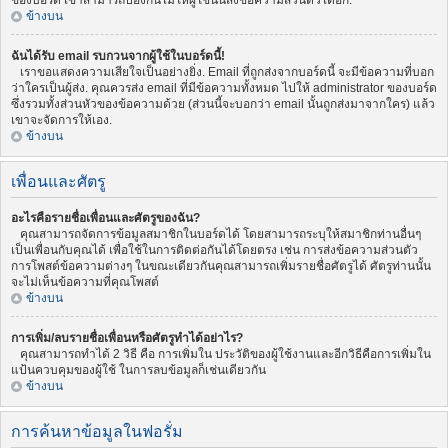
ของบอร์ด เขาสามารถป้องกันไม่ให้ผู้ใช้นั้นส่งข้อความส่วนตัวได้อีก.
ข้างบน
ฉันได้รับ email รบกวนจากผู้ใช้ในบอร์ดนี้!
เราขอแสดงความเสียใจเป็นอย่างยิ่ง. Email ที่ถูกส่งจากบอร์ดนี้ จะมีข้อความที่บอก
ว่าใครเป็นผู้ส่ง. คุณควรส่ง email ที่มีข้อความทั้งหมด ไปให้ administrator ของบอร์ด
ซึ่งรวมทั้งส่วนหัวของข้อความด้วย (ส่วนนี้จะบอกว่า email นั้นถูกส่งมาจากใคร) แล้ว
เขาจะจัดการให้เอง.
ข้างบน
เพื่อนและศัตรู
อะไรคือรายชื่อเพื่อนและศัตรูของฉัน?
คุณสามารถจัดการข้อมูลสมาชิกในบอร์ดได้ โดยสามารถระบุให้สมาชิกท่านอื่นๆ
เป็นเพื่อนกับคุณได้ เพื่อใช้ในการติดต่อกันได้โดยตรง เช่น การส่งข้อความส่วนตัว
การโพสต์ข้อความต่างๆ ในขณะเดียวกันคุณสามารถเพิ่มรายชื่อศัตรูได้ ศัตรูท่านนั้น
จะไม่เห็นข้อความที่คุณโพสต์
ข้างบน
การเพิ่ม/ลบรายชื่อเพื่อนหรือศัตรูทำได้อย่าไร?
คุณสามารถทำได้ 2 วิธี คือ การเพิ่มใน ประวัติของผู้ใช้งานและอีกวิธีคือการเพิ่มใน
แป้นควบคุมของผู้ใช้ ในการลบข้อมูลก็เช่นเดียวกัน
ข้างบน
การค้นหาข้อมูลในฟอรั่ม