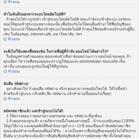
ข้างบน
ทำไมฉันถึงออกจากระบบโดยอัตโนมัติ?
ถ้าคุณไม่ได้กาถูกหน้า เข้าสู่ระบบโดยอัตโนมัติ ขณะกำลังจะเข้าสู่ระบบ บอร์ดจะ
ยอมให้คุณเข้าสู่ระบบเฉพาะขณะนั้น เพื่อป้องกันไม่ให้คนอื่นเข้ามาใช้ชื่อบัญชีของ
คุณ.ไม่แนะนำให้คุณเลือกเข้าสู่ระบบโดยอัตโนมัติ ถ้าคุณใช้คอมพิวเตอร์ร่วมกับผู้อื่น
เช่น ในห้องสมุด, internet cafe, มหาวิทยาลัย, ฯลฯ
ข้างบน
จะสั่งไม่ให้แสดงชื่อของฉัน ในรายชื่อผู้ที่กำลัง ออนไลน์ ได้อย่างไร?
ในข้อมูลส่วนตัวของคุณ คุณจะพบตัวเลือก ซ่อนสถานะการ ออนไลน์ ของคุณ. ถ้า
คุณเลือก ใช่ รายชื่อของคุณจะปรากฏให้คุณและ administrator ของบอร์ด เห็น
เท่านั้น และคุณจะถูกนับเป็นผู้ใช้ที่ถูกซ่อน.
ข้างบน
ฉันลืม รหัสผ่าน!
อย่าเพิ่งตกใจ! ถ้าคุณลืม รหัสผ่าน จริงๆ คุณสามารถขออันใหม่ได้. ให้ไปที่หน้า
สำหรับเข้าสู่ระบบ แล้วคลิก ลืม รหัสผ่าน แล้วทำตามขั้นตอนไปเรื่อยๆ
ข้างบน
สมัครสมาชิกแล้ว แต่เข้าสู่ระบบไม่ได้!
1.ให้ตรวจสอบว่าคุณกรอก username และ รหัสผ่าน ที่ถูกต้อง.
2.ถ้าคุณกรอกถูกแล้ว อาจเกิดจากหนึ่งในสองสาเหตุนี้. - ถ้าระบบสนับสนุน COPPA
ได้ถูกใช้งาน และคุณคลิกที่ลิงค์ ฉันอายุต่ำกว่า 13 ปี ขณะที่คุณกำลังสมัครสมาชิก
คุณจะต้องทำตามขั้นตอนที่คุณได้รับ. - อาจเป็นเพราะชื่อบัญชีของคุณยังไม่ได้รับการ
ยืนยัน บางบอร์ดจะต้องมีการยืนยันชื่อบัญชีหลังทำการสมัครสมาชิก ทั้งโดยตัวคุณ