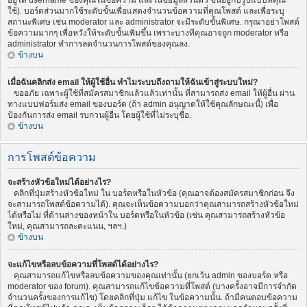
อยู่ใต้ username ของคุณในข้อความ และในข้อมูลส่วนตัว ขึ้นอยู่กับรูปแบบที่คุณ
ใช้). บอร์ดส่วนมากใช้ระดับขั้นเพื่อแสดงจำนวนข้อความที่คุณโพสต์ และเพื่อระบุ
สถานะพิเศษ เช่น moderator และ administrator จะมีระดับขั้นพิเศษ. กรุณาอย่าโพสต์
ข้อความมากๆ เพื่อหวังให้ระดับขั้นเพิ่มขึ้น เพราะบางทีคุณอาจถูก moderator หรือ
administrator ทำการลดจำนวนการโพสต์ของคุณลง.
ข้างบน
เมื่อฉันคลิกส่ง email ให้ผู้ใช้อื่น ทำไมระบบถึงถามให้ฉันเข้าสู่ระบบใหม่?
ขออภัย เฉพาะผู้ใช้ที่สมัครสมาชิกแล้วแล้วเท่านั้น ที่สามารถส่ง email ให้ผู้อื่น ผ่าน
ทางแบบฟอร์มส่ง email ของบอร์ด (ถ้า admin อนุญาตให้ใช้คุณลักษณะนี้) เพื่อ
ป้องกันการส่ง email รบกวนผู้อื่น โดยผู้ใช้ที่ไม่ระบุชื่อ.
ข้างบน
การโพสต์ข้อความ
จะสร้างหัวข้อใหม่ได้อย่างไร?
คลิกที่ปุ่มสร้างหัวข้อใหม่ ใน บอร์ดหรือในหัวข้อ (คุณอาจต้องสมัครสมาชิกก่อน จึง
จะสามารถโพสต์ข้อความได้). คุณจะเห็นข้อความบอกว่าคุณสามารถสร้างหัวข้อใหม่
ได้หรือไม่ ที่ด้านล่างของหน้าใน บอร์ดหรือในหัวข้อ (เช่น คุณสามารถสร้างหัวข้อ
ใหม่, คุณสามารถละคะแนน, ฯลฯ.)
ข้างบน
จะแก้ไขหรือลบข้อความที่โพสต์ได้อย่างไร?
คุณสามารถแก้ไขหรือลบข้อความของคุณเท่านั้น (ยกเว้น admin ของบอร์ด หรือ
moderator ของ forum). คุณสามารถแก้ไขข้อความที่โพสต์ (บางครั้งอาจมีการจำกัด
จำนวนครั้งของการแก้ไข) โดยคลิกที่ปุ่ม แก้ไข ในข้อความนั้น. ถ้ามีคนตอบข้อความ