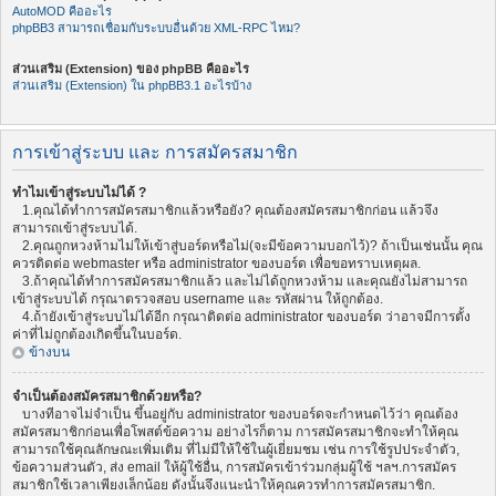
AutoMOD คืออะไร
phpBB3 สามารถเชื่อมกับระบบอื่นด้วย XML-RPC ไหม?
ส่วนเสริม (Extension) ของ phpBB คืออะไร
ส่วนเสริม (Extension) ใน phpBB3.1 อะไรบ้าง
การเข้าสู่ระบบ และ การสมัครสมาชิก
ทำไมเข้าสู่ระบบไม่ได้ ?
1.คุณได้ทำการสมัครสมาชิกแล้วหรือยัง? คุณต้องสมัครสมาชิกก่อน แล้วจึง
สามารถเข้าสู่ระบบได้.
2.คุณถูกหวงห้ามไม่ให้เข้าสู่บอร์ดหรือไม่(จะมีข้อความบอกไว้)? ถ้าเป็นเช่นนั้น คุณ
ควรติดต่อ webmaster หรือ administrator ของบอร์ด เพื่อขอทราบเหตุผล.
3.ถ้าคุณได้ทำการสมัครสมาชิกแล้ว และไม่ได้ถูกหวงห้าม และคุณยังไม่สามารถ
เข้าสู่ระบบได้ กรุณาตรวจสอบ username และ รหัสผ่าน ให้ถูกต้อง.
4.ถ้ายังเข้าสู่ระบบไม่ได้อีก กรุณาติดต่อ administrator ของบอร์ด ว่าอาจมีการตั้ง
ค่าที่ไม่ถูกต้องเกิดขึ้นในบอร์ด.
ข้างบน
จำเป็นต้องสมัครสมาชิกด้วยหรือ?
บางทีอาจไม่จำเป็น ขึ้นอยู่กับ administrator ของบอร์ดจะกำหนดไว้ว่า คุณต้อง
สมัครสมาชิกก่อนเพื่อโพสต์ข้อความ อย่างไรก็ตาม การสมัครสมาชิกจะทำให้คุณ
สามารถใช้คุณลักษณะเพิ่มเติม ที่ไม่มีให้ใช้ในผู้เยี่ยมชม เช่น การใช้รูปประจำตัว,
ข้อความส่วนตัว, ส่ง email ให้ผู้ใช้อื่น, การสมัครเข้าร่วมกลุ่มผู้ใช้ ฯลฯ.การสมัคร
สมาชิกใช้เวลาเพียงเล็กน้อย ดังนั้นจึงแนะนำให้คุณควรทำการสมัครสมาชิก.