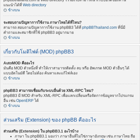
phpbbthailand.com มี Web directory ไว้รองรับสามารถนำเว็บบอร์ดของท่าน
แนะนำได้ที่
Web directory
ข้างบน
จะสอบถามปัญหาการใช้งาน ภาษาไทยได้ที่ไหน?
สามารถ สอบถามปัญหาการใช้งาน phpBB3 ได้ที่
phpBBThailand.com
ที่นี่มี
คำถามและสมาชิกที่ใช้ phpBB3 อยู่มากมาย
ข้างบน
เกี่ยวกับโมดิไฟด์ (MOD) phpBB3
AutoMOD คืออะไร
มันคือ MOD ตัวหนึ่งที่ ทำให้เราสามารถติดตั้ง ลบ หรือ อัพเกรด MOD ตัวอื่นๆ ได้
แบบอัตโนมัตื โดยไม่ต้อง ค้นหาและแก้ไฟล์เอง
ข้างบน
phpBB3 สามารถเชื่อมกับระบบอื่นด้วย XML-RPC ไหม?
phpBB3 มี MOD สำหรับ XML-RPC เพื่อแลกเปลี่ยนหรือจัดการข้อมูลจากโปรแกรม
อื่น เช่น
OpenERP
ได้
ข้างบน
ส่วนเสริม (Extension) ของ phpBB คืออะไร
ส่วนเสริม (Extension) ใน phpBB3.1 อะไรบ้าง
ภาษา ใน phpBB3.1 มองว่า ภาษาอื่นที่ไม่ใช่ภาษาอังกฤษ เช่น ภาษาไทย ถือ