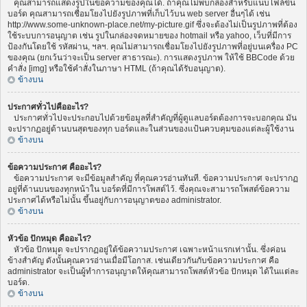
คุณสามารถแสดงรูปในข้อความของคุณได้. ถ้าคุณไม่พบกล่องสำหรับแนบไฟล์ขึ้น
บอร์ด คุณสามารถเชื่อมโยงไปยังรูปภาพที่เก็บไว้บน web server อื่นๆได้ เช่น
http://www.some-unknown-place.net/my-picture.gif ซึ่งจะต้องไม่เป็นรูปภาพที่ต้อง
ใช้ระบบการอนุญาต เช่น รูปในกล่องจดหมายของ hotmail หรือ yahoo, เว็บที่มีการ
ป้องกันโดยใช้ รหัสผ่าน, ฯลฯ. คุณไม่สามารถเชื่อมโยงไปยังรูปภาพที่อยู่บนเครื่อง PC
ของคุณ (ยกเว้นว่าจะเป็น server สาธารณะ). การแสดงรูปภาพ ให้ใช้ BBCode ด้วย
คำสั่ง [img] หรือใช้คำสั่งในภาษา HTML (ถ้าคุณได้รับอนุญาต).
ข้างบน
ประกาศทั่วไปคืออะไร?
ประกาศทั่วไปจะประกอบไปด้วยข้อมูลที่สำคัญที่ผู้ดูแลบอร์ดต้องการจะบอกคุณ มัน
จะปรากฏอยู่ด้านบนสุดของทุก บอร์ดและในส่วนของแป้นควบคุมของแต่ละผู้ใช้งาน
ข้างบน
ข้อความประกาศ คืออะไร?
ข้อความประกาศ จะมีข้อมูลสำคัญ ที่คุณควรอ่านทันที. ข้อความประกาศ จะปรากฏ
อยู่ที่ด้านบนของทุกหน้าใน บอร์ดที่มีการโพสต์ไว้. ซึ่งคุณจะสามารถโพสต์ข้อความ
ประกาศได้หรือไม่นั้น ขึ้นอยู่กับการอนุญาตของ administrator.
ข้างบน
หัวข้อ ปักหมุด คืออะไร?
หัวข้อ ปักหมุด จะปรากฏอยู่ใต้ข้อความประกาศ เฉพาะหน้าแรกเท่านั้น. ซึ่งค่อน
ข้างสำคัญ ดังนั้นคุณควรอ่านเมื่อมีโอกาส. เช่นเดียวกันกับข้อความประกาศ คือ
administrator จะเป็นผู้ทำการอนุญาตให้คุณสามารถโพสต์หัวข้อ ปักหมุด ได้ในแต่ละ
บอร์ด.
ข้างบน