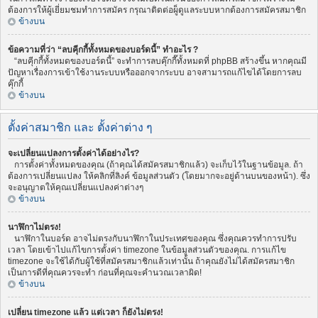
ต้องการให้ผู้เยี่ยมชมทำการสมัคร กรุณาติดต่อผู็ดูแลระบบหากต้องการสมัครสมาชิก
ข้างบน
ข้อความที่ว่า “ลบคุีกกี้ทั้งหมดของบอร์ดนี้” ทำอะไร ?
“ลบคุีกกี้ทั้งหมดของบอร์ดนี้” จะทำการลบคุ๊กกี๊ทั้งหมดที่ phpBB สร้างขึ้น หากคุณมี
ปัญหาเรื่องการเข้าใช้งานระบบหรือออกจากระบบ อาจสามารถแก้ไขได้โดยการลบ
คุ๊กกี้
ข้างบน
ตั้งค่าสมาชิก และ ตั้งค่าต่าง ๆ
จะเปลี่ยนแปลงการตั้งค่าได้อย่างไร?
การตั้งค่าทั้งหมดของคุณ (ถ้าคุณได้สมัครสมาชิกแล้ว) จะเก็บไว้ในฐานข้อมูล. ถ้า
ต้องการเปลี่ยนแปลง ให้คลิกที่ลิงค์ ข้อมูลส่วนตัว (โดยมากจะอยู่ด้านบนของหน้า). ซึ่ง
จะอนุญาตให้คุณเปลี่ยนแปลงค่าต่างๆ
ข้างบน
นาฬิกาไม่ตรง!
นาฬิกาในบอร์ด อาจไม่ตรงกับนาฬิกาในประเทศของคุณ ซึ่งคุณควรทำการปรับ
เวลา โดยเข้าไปแก้ไขการตั้งค่า timezone ในข้อมูลส่วนตัวของคุณ. การแก้ไข
timezone จะใช้ได้กับผู้ใช้ที่สมัครสมาชิกแล้วเท่านั้น ถ้าคุณยังไม่ได้สมัครสมาชิก
เป็นการดีที่คุณควรจะทำ ก่อนที่คุณจะคำนวณเวลาผิด!
ข้างบน
เปลี่ยน timezone แล้ว แต่เวลา ก็ยังไม่ตรง!