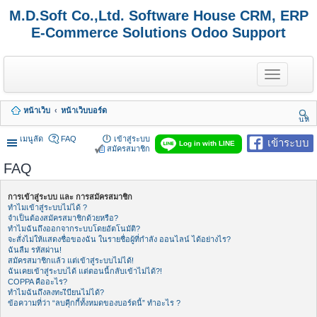
M.D.Soft Co.,Ltd. Software House CRM, ERP
E-Commerce Solutions Odoo Support
T
o
g
g
หน้าเว็บ
หน้าเว็บบอร์ด
l
นห
e
า
n
เมนูลัด
FAQ
เข้าสู่ระบบ
เข้าระบบ
Log in with LINE
a
สมัครสมาชิก
v
FAQ
i
g
a
การเข้าสู่ระบบ และ การสมัครสมาชิก
t
ทำไมเข้าสู่ระบบไม่ได้ ?
i
จำเป็นต้องสมัครสมาชิกด้วยหรือ?
o
ทำไมฉันถึงออกจากระบบโดยอัตโนมัติ?
n
จะสั่งไม่ให้แสดงชื่อของฉัน ในรายชื่อผู้ที่กำลัง ออนไลน์ ได้อย่างไร?
ฉันลืม รหัสผ่าน!
สมัครสมาชิกแล้ว แต่เข้าสู่ระบบไม่ได้!
ฉันเคยเข้าสู่ระบบได้ แต่ตอนนี้กลับเข้าไม่ได้?!
COPPA คืออะไร?
ทำไมฉันถึงลงทะเีบียนไม่ได้?
ข้อความที่ว่า “ลบคุีกกี้ทั้งหมดของบอร์ดนี้” ทำอะไร ?