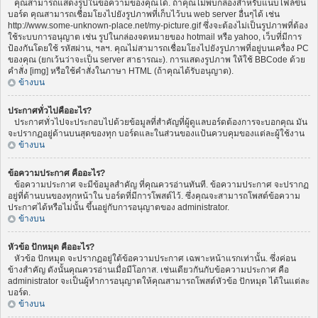
คุณสามารถแสดงรูปในข้อความของคุณได้. ถ้าคุณไม่พบกล่องสำหรับแนบไฟล์ขึ้น
บอร์ด คุณสามารถเชื่อมโยงไปยังรูปภาพที่เก็บไว้บน web server อื่นๆได้ เช่น
http://www.some-unknown-place.net/my-picture.gif ซึ่งจะต้องไม่เป็นรูปภาพที่ต้อง
ใช้ระบบการอนุญาต เช่น รูปในกล่องจดหมายของ hotmail หรือ yahoo, เว็บที่มีการ
ป้องกันโดยใช้ รหัสผ่าน, ฯลฯ. คุณไม่สามารถเชื่อมโยงไปยังรูปภาพที่อยู่บนเครื่อง PC
ของคุณ (ยกเว้นว่าจะเป็น server สาธารณะ). การแสดงรูปภาพ ให้ใช้ BBCode ด้วย
คำสั่ง [img] หรือใช้คำสั่งในภาษา HTML (ถ้าคุณได้รับอนุญาต).
ข้างบน
ประกาศทั่วไปคืออะไร?
ประกาศทั่วไปจะประกอบไปด้วยข้อมูลที่สำคัญที่ผู้ดูแลบอร์ดต้องการจะบอกคุณ มัน
จะปรากฏอยู่ด้านบนสุดของทุก บอร์ดและในส่วนของแป้นควบคุมของแต่ละผู้ใช้งาน
ข้างบน
ข้อความประกาศ คืออะไร?
ข้อความประกาศ จะมีข้อมูลสำคัญ ที่คุณควรอ่านทันที. ข้อความประกาศ จะปรากฏ
อยู่ที่ด้านบนของทุกหน้าใน บอร์ดที่มีการโพสต์ไว้. ซึ่งคุณจะสามารถโพสต์ข้อความ
ประกาศได้หรือไม่นั้น ขึ้นอยู่กับการอนุญาตของ administrator.
ข้างบน
หัวข้อ ปักหมุด คืออะไร?
หัวข้อ ปักหมุด จะปรากฏอยู่ใต้ข้อความประกาศ เฉพาะหน้าแรกเท่านั้น. ซึ่งค่อน
ข้างสำคัญ ดังนั้นคุณควรอ่านเมื่อมีโอกาส. เช่นเดียวกันกับข้อความประกาศ คือ
administrator จะเป็นผู้ทำการอนุญาตให้คุณสามารถโพสต์หัวข้อ ปักหมุด ได้ในแต่ละ
บอร์ด.
ข้างบน