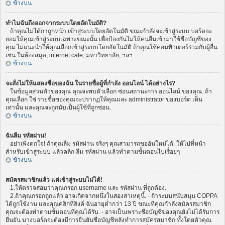
ข้างบน
ทำไมฉันถึงออกจากระบบโดยอัตโนมัติ?
ถ้าคุณไม่ได้กาถูกหน้า เข้าสู่ระบบโดยอัตโนมัติ ขณะกำลังจะเข้าสู่ระบบ บอร์ดจะ
ยอมให้คุณเข้าสู่ระบบเฉพาะขณะนั้น เพื่อป้องกันไม่ให้คนอื่นเข้ามาใช้ชื่อบัญชีของ
คุณ.ไม่แนะนำให้คุณเลือกเข้าสู่ระบบโดยอัตโนมัติ ถ้าคุณใช้คอมพิวเตอร์ร่วมกับผู้อื่น
เช่น ในห้องสมุด, internet cafe, มหาวิทยาลัย, ฯลฯ
ข้างบน
จะสั่งไม่ให้แสดงชื่อของฉัน ในรายชื่อผู้ที่กำลัง ออนไลน์ ได้อย่างไร?
ในข้อมูลส่วนตัวของคุณ คุณจะพบตัวเลือก ซ่อนสถานะการ ออนไลน์ ของคุณ. ถ้า
คุณเลือก ใช่ รายชื่อของคุณจะปรากฏให้คุณและ administrator ของบอร์ด เห็น
เท่านั้น และคุณจะถูกนับเป็นผู้ใช้ที่ถูกซ่อน.
ข้างบน
ฉันลืม รหัสผ่าน!
อย่าเพิ่งตกใจ! ถ้าคุณลืม รหัสผ่าน จริงๆ คุณสามารถขออันใหม่ได้. ให้ไปที่หน้า
สำหรับเข้าสู่ระบบ แล้วคลิก ลืม รหัสผ่าน แล้วทำตามขั้นตอนไปเรื่อยๆ
ข้างบน
สมัครสมาชิกแล้ว แต่เข้าสู่ระบบไม่ได้!
1.ให้ตรวจสอบว่าคุณกรอก username และ รหัสผ่าน ที่ถูกต้อง.
2.ถ้าคุณกรอกถูกแล้ว อาจเกิดจากหนึ่งในสองสาเหตุนี้. - ถ้าระบบสนับสนุน COPPA
ได้ถูกใช้งาน และคุณคลิกที่ลิงค์ ฉันอายุต่ำกว่า 13 ปี ขณะที่คุณกำลังสมัครสมาชิก
คุณจะต้องทำตามขั้นตอนที่คุณได้รับ. - อาจเป็นเพราะชื่อบัญชีของคุณยังไม่ได้รับการ
ยืนยัน บางบอร์ดจะต้องมีการยืนยันชื่อบัญชีหลังทำการสมัครสมาชิก ทั้งโดยตัวคุณ