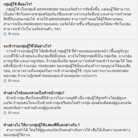
กลุ่มผู้ใช้ คืออะไร?
กลุ่มผู้ใช้ เป็นกลุ่มที่ administrator ของบอร์ดทำการจัดตั้งขึ้น. แต่ละผู้ใช้สามารถ
เป็นสมาชิกในหลายๆกลุ่มพร้อมกัน (ซึ่งแตกต่างจากบอร์ดอื่นๆ) และสามารถกำหนด
สิทธิ์กับแต่ละกลุ่มได้. ช่วยให้ administrator สามารถกำหนดให้ผู้ใช้หลายๆคน
สามารถเป็น moderators ของแต่ละ บอร์ดได้ง่ายขึ้น หรืออนุญาตให้สมาชิกในกลุ่ม
สามารถเข้าไปใน บอร์ดส่วนตัว, ฯลฯ.
ข้างบน
จะเข้าร่วมกลุ่มผู้ใช้ได้อย่างไร?
การเข้าร่วมกลุ่มผู้ใช้ ให้คลิกลิงค์ กลุ่มผู้ใช้ ที่ด้านบนของแต่ละหน้า (ขึ้นอยู่กับรูป
แบบที่ใช้) แล้วคุณจะเห็นกลุ่มที่มีทั้งหมด. อาจไม่ใช่ทุกกลุ่มที่เป็น กลุ่มเปิด, บางกลุ่ม
อาจถูกปิด และอาจถูกซ่อน. ถ้ากลุ่มนั้นเปิด คุณสามารถส่งคำขอเข้าร่วมกลุ่มได้ โดย
คลิกที่ปุ่มเข้าร่วมกลุ่ม. moderator ของกลุ่มผู้ใช้นั้นจะต้องทำการอนุญาตให้คุณเสีย
ก่อน, เขาอาจถามถึงเหตุผลในการเข้าร่วมกลุ่มผู้ใช้. กรุณาอย่ารบกวน moderator
ของกลุ่ม ถ้าเขาปฏิเสธคำขอของคุณ ด้วยเหตุผลบางประการ.
ข้างบน
ทำอย่างไรฉันจะกลายเป็นหัวหน้ากลุ่ม?
หัวหน้ากลุ่ม คือเป็นคนที่มีอำนาจในการอนุมัติ เมื่อ กลุ่มผู้ใช้ถูกสร้างโดยผู้ดูแล
บอร์ด ถ้าคุณสนใจจะเป็นหัวหน้ากลุ่มหรือสนใจสร้างกลุ่ม คุณต้องติดต่อผู้ดูแลบอร์ด
ลองส่งข้อความส่วนตัวถงผู้ดูแลบอร์ด
ข้างบน
ทำอย่างไง ให้บางกลุ่มผู้ใช้แสดงสีที่แตกต่างกัน ?
สามารถทำได้ โดยให้ผู้ดูแลบอร์ดเป็นคนดำเนินการให้ เพื่อให้เห็นความแตกต่าง
ของกลุ่มผู้ใช้งาน.