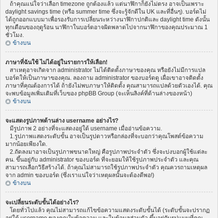
ถ้าคุณแน่ใจว่าเลือก timezone ถูกต้องแล้ว แต่นาฬิกาก็ยังไม่ตรง อาจเป็นเพราะ
daylight savings time (หรือ summer time ซึ่งจะรู้จักดีใน UK และที่อื่นๆ). บอร์ดไม่
ได้ถูกออกแบบมาเพื่อรองรับการเปลี่ยนระหว่างนาฬิกาปกติและ daylight time ดังนั้น
ทุกเดือนของฤดูร้อน นาฬิกาในบอร์ดอาจผิดพลาดไปจากนาฬิกาของคุณประมาณ 1
ชั่วโมง.
ข้างบน
ภาษาที่ฉันใช้ ไม่ได้อยู่ในรายการให้เลือก!
สาเหตุอาจเกิดจาก administrator ไม่ได้ติดตั้งภาษาของคุณ หรือยังไม่มีการแปล
บอร์ดให้เป็นภาษาของคุณ. ลองถาม administrator ของบอร์ดดู เผื่อเขาอาจติดตั้ง
ภาษาที่คุณต้องการได้ ถ้ายังไม่พบภาษาให้ติดตั้ง คุณสามารถแปลด้วยตัวเองได้. คุณ
จะพบข้อมูลเพิ่มเติมที่เว็บของ phpBB Group (จะเห็นลิงค์ที่ด้านล่างของหน้า)
ข้างบน
จะแสดงรูปภาพด้านล่าง username อย่างไร?
มีรูปภาพ 2 อย่างที่จะแสดงอยู่ใต้ username เมื่ออ่านข้อความ.
1.รูปภาพแสดงระดับขั้น อาจเป็นรูปดาวหรือกล่องที่จะบอกว่าคุณโพสต์ข้อความ
มากน้อยเพียงใด.
2.ถัดลงมาอาจเป็นรูปภาพขนาดใหญ่ คือรูปภาพประจำตัว ซึ่งจะบ่งบอกผู้ใช้แต่ละ
คน. ขึ้นอยู่กับ administrator ของบอร์ด ที่จะยอมให้ใช้รูปภาพประจำตัว และคุณ
สามารถเลือกวิธีสร้างได้. ถ้าคุณไม่สามารถใช้รูปภาพประจำตัว คุณควรถามเหตุผล
จาก admin ของบอร์ด (ซึ่งเราแน่ใจว่าเหตุผลนั้นจะต้องดีพอ!)
ข้างบน
จะเปลี่ยนระดับขั้นได้อย่างไร?
โดยทั่วไปแล้ว คุณไม่สามารถแก้ไขข้อความแสดงระดับขั้นได้ (ระดับขั้นจะปรากฏ