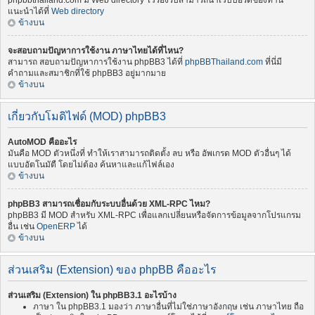
phpbbthailand.com มี Web directory ไว้รองรับสามารถนำเว็บบอร์ดของท่าน
แนะนำได้ที่
Web directory
ข้างบน
จะสอบถามปัญหาการใช้งาน ภาษาไทยได้ที่ไหน?
สามารถ สอบถามปัญหาการใช้งาน phpBB3 ได้ที่
phpBBThailand.com
ที่นี่มี
คำถามและสมาชิกที่ใช้ phpBB3 อยู่มากมาย
ข้างบน
เกี่ยวกับโมดิไฟด์ (MOD) phpBB3
AutoMOD คืออะไร
มันคือ MOD ตัวหนึ่งที่ ทำให้เราสามารถติดตั้ง ลบ หรือ อัพเกรด MOD ตัวอื่นๆ ได้
แบบอัตโนมัตื โดยไม่ต้อง ค้นหาและแก้ไฟล์เอง
ข้างบน
phpBB3 สามารถเชื่อมกับระบบอื่นด้วย XML-RPC ไหม?
phpBB3 มี MOD สำหรับ XML-RPC เพื่อแลกเปลี่ยนหรือจัดการข้อมูลจากโปรแกรม
อื่น เช่น
OpenERP
ได้
ข้างบน
ส่วนเสริม (Extension) ของ phpBB คืออะไร
ส่วนเสริม (Extension) ใน phpBB3.1 อะไรบ้าง
ภาษา ใน phpBB3.1 มองว่า ภาษาอื่นที่ไม่ใช่ภาษาอังกฤษ เช่น ภาษาไทย ถือ