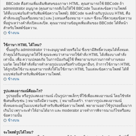
BBCode คือส่วนเพิ่มเติมพิเศษของภาษา HTML. คุณสามารถใช้ BBCode ถ้า
administrator อนุญาต (คุณสามารถสั่งไม่ให้ใช้ BBCode ในแต่ละข้อความโพสต์
ได้ที่แบบฟอร์มสำหรับพิมพ์ข้อความโพสต์). BBCode จะคล้ายกับรูปแบบ HTML คือ
คำสั่งจะอยู่ในเครื่องหมาย [ และ ] แทนเครื่องหมาย < และ> ซึ่งจะใช้ควบคุมข้อความ
ที่อยู่ระหว่างคำสั่งเปิดและปิด. คุณมารถอ่านข้อมูลเพิ่มเติมของ BBCode ได้ที่หน้า
สำหรับโพสต์ข้อความ.
ข้างบน
ใช้ภาษา HTML ได้ไหม?
ขึ้นอยู่กับ administrator ว่าจะอนุญาตด้วยหรือไม่ ซึ่งเขามีสิทธิ์ควบคุมได้ทั้งหมด.
ถ้าคุณได้รับอนุญาตให้ใช้ คุณจะพบว่าสามารถใช้คำสั่ง HTML ได้เพียงบางคำสั่ง
เท่านั้น. เพื่อ ความปลอดภัย ในการป้องกันผู้ใช้ ที่พยายามรบกวนการทำงานของ
บอร์ด โดยใช้คำสั่งที่อาจทำลายรูปแบบหรือสร้างปัญหาอื่นๆ. ถ้าการใช้ภาษา HTML
ได้ถูกเปิดใช้งาน คุณสามารถสั่งให้ไม่ใช้ภาษา HTML ในแต่ละข้อความโพสต์ ได้ที่
แบบฟอร์มสำหรับพิมพ์ข้อความโพสต์.
ข้างบน
รูปแสดงอารมณ์คืออะไร?
รูปรอยยิ้ม หรือรูปแสดงอารมณ์ เป็นรูปภาพเล็กๆ ที่ใช้เพื่อแสดงอารมณ์ โดยใช้รหัส
พิเศษสั้นๆเช่น :) หมายถึงมีความสุข, :( หมายถึงเศร้า. รายการรูปแสดงอารมณ์
ทั้งหมดจะอยู่ในแบบฟอร์มสำหรับพิมพ์ข้อความโพสต์. พยายามอย่าใช้รูปรอยยิ้มมาก
เกินไป เพราะจะทำให้อ่านได้ยาก และ moderator อาจทำการพิจารณาแก้ไขหรือลบ
ข้อความนั้น
ข้างบน
จะโพสต์รูปได้ไหม?