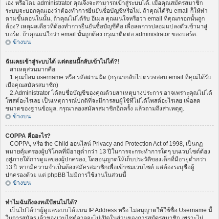
เอง หรือโดย administrator คุณจึงจะสามารถเข้าสู่ระบบได้. เมื่อคุณสมัครสมาชิก
ระบบจะบอกคุณเองว่าต้องทำการยืนยันชื่อบัญชีหรือไม่. ถ้าคุณได้รับ email ก็ให้ทำ
ตามขั้นตอนในนั้น, ถ้าคุณไม่ได้รับ อีเมล คุณแน่ใจหรือว่า email ที่คุณกรอกนั้นถูก
ต้อง? เหตุผลเดียวที่ต้องทำการยืนยันชื่อบัญชีคือ เพื่อลดการปลอมแปลงตัวเข้ามาสู่
บอร์ด. ถ้าคุณแน่ใจว่า email นั้นถูกต้อง กรุณาติดต่อ administrator ของบอร์ด.
ข้างบน
ฉันเคยเข้าสู่ระบบได้ แต่ตอนนี้กลับเข้าไม่ได้?!
สาเหตุส่วนมากคือ
1.คุณป้อน username หรือ รหัสผ่าน ผิด (กรุณากลับไปตรวจสอบ email ที่คุณได้รับ
เมื่อคุณสมัครสมาชิก)
2.Administrator ได้ลบชื่อบัญชีของคุณด้วยสาเหตุบางประการ อาจเพราะคุณไม่ได้
โพสต์อะไรเลย เป็นเหตุการณ์ปกติที่จะมีการลบผู้ใช้ที่ไม่ได้โพสต์อะไรเลย เพื่อลด
ขนาดของฐานข้อมูล. กรุณาลองสมัครสมาชิกอีกครั้ง แล้วถามถึงสาเหตุดู.
ข้างบน
COPPA คืออะไร?
COPPA, หรือ the Child ออนไลน์ Privacy and Protection Act of 1998, เป็นกฏ
หมายคุ้มครองผู้บริโภคที่มีอายุต่ำกว่า 13 ปีในการจะกระทำการใดๆ บนเวบไซต์ต้อง
อยู่ภายใต้การดูแลของผู้ปกครอง, โดยอนุญาตให้เก็บประวัติของเด็กที่มีอายุต่ำกว่า
13 ปี หากมีความจำเป็นต้องสมัครสมาชิกเพื่อเข้าชมเวบไซต์ แต่ต้องระบุชื่อผู้
ปกครองด้วย แต่ phpBB ไม่มีการใช้งานในส่วนนี้
ข้างบน
ทำไมฉันถึงลงทะเีบียนไม่ได้?
เป็นไปได้ว่าผู้ดูแลระบบได้แบน IP Address หรือ ไม่อนุญาตให้ใช้ชื่อ Username นี้
ในการสมัคร เจ้าของเวบไซต์อาจจะไม่เปิดในส่วนของการสมัครสมาชิก เพราะไม่