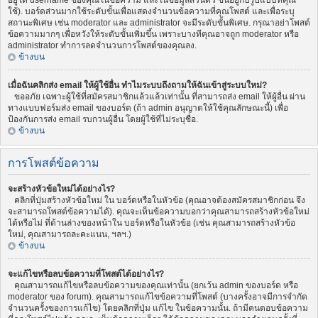
อยู่ใต้ username ของคุณในข้อความ และในข้อมูลส่วนตัว ขึ้นอยู่กับรูปแบบที่คุณ
ใช้). บอร์ดส่วนมากใช้ระดับขั้นเพื่อแสดงจำนวนข้อความที่คุณโพสต์ และเพื่อระบุ
สถานะพิเศษ เช่น moderator และ administrator จะมีระดับขั้นพิเศษ. กรุณาอย่าโพสต์
ข้อความมากๆ เพื่อหวังให้ระดับขั้นเพิ่มขึ้น เพราะบางทีคุณอาจถูก moderator หรือ
administrator ทำการลดจำนวนการโพสต์ของคุณลง.
ข้างบน
เมื่อฉันคลิกส่ง email ให้ผู้ใช้อื่น ทำไมระบบถึงถามให้ฉันเข้าสู่ระบบใหม่?
ขออภัย เฉพาะผู้ใช้ที่สมัครสมาชิกแล้วแล้วเท่านั้น ที่สามารถส่ง email ให้ผู้อื่น ผ่าน
ทางแบบฟอร์มส่ง email ของบอร์ด (ถ้า admin อนุญาตให้ใช้คุณลักษณะนี้) เพื่อ
ป้องกันการส่ง email รบกวนผู้อื่น โดยผู้ใช้ที่ไม่ระบุชื่อ.
ข้างบน
การโพสต์ข้อความ
จะสร้างหัวข้อใหม่ได้อย่างไร?
คลิกที่ปุ่มสร้างหัวข้อใหม่ ใน บอร์ดหรือในหัวข้อ (คุณอาจต้องสมัครสมาชิกก่อน จึง
จะสามารถโพสต์ข้อความได้). คุณจะเห็นข้อความบอกว่าคุณสามารถสร้างหัวข้อใหม่
ได้หรือไม่ ที่ด้านล่างของหน้าใน บอร์ดหรือในหัวข้อ (เช่น คุณสามารถสร้างหัวข้อ
ใหม่, คุณสามารถละคะแนน, ฯลฯ.)
ข้างบน
จะแก้ไขหรือลบข้อความที่โพสต์ได้อย่างไร?
คุณสามารถแก้ไขหรือลบข้อความของคุณเท่านั้น (ยกเว้น admin ของบอร์ด หรือ
moderator ของ forum). คุณสามารถแก้ไขข้อความที่โพสต์ (บางครั้งอาจมีการจำกัด
จำนวนครั้งของการแก้ไข) โดยคลิกที่ปุ่ม แก้ไข ในข้อความนั้น. ถ้ามีคนตอบข้อความ