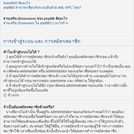
AutoMOD คืออะไร
phpBB3 สามารถเชื่อมกับระบบอื่นด้วย XML-RPC ไหม?
ส่วนเสริม (Extension) ของ phpBB คืออะไร
ส่วนเสริม (Extension) ใน phpBB3.1 อะไรบ้าง
การเข้าสู่ระบบ และ การสมัครสมาชิก
ทำไมเข้าสู่ระบบไม่ได้ ?
1.คุณได้ทำการสมัครสมาชิกแล้วหรือยัง? คุณต้องสมัครสมาชิกก่อน แล้วจึง
สามารถเข้าสู่ระบบได้.
2.คุณถูกหวงห้ามไม่ให้เข้าสู่บอร์ดหรือไม่(จะมีข้อความบอกไว้)? ถ้าเป็นเช่นนั้น คุณ
ควรติดต่อ webmaster หรือ administrator ของบอร์ด เพื่อขอทราบเหตุผล.
3.ถ้าคุณได้ทำการสมัครสมาชิกแล้ว และไม่ได้ถูกหวงห้าม และคุณยังไม่สามารถ
เข้าสู่ระบบได้ กรุณาตรวจสอบ username และ รหัสผ่าน ให้ถูกต้อง.
4.ถ้ายังเข้าสู่ระบบไม่ได้อีก กรุณาติดต่อ administrator ของบอร์ด ว่าอาจมีการตั้ง
ค่าที่ไม่ถูกต้องเกิดขึ้นในบอร์ด.
ข้างบน
จำเป็นต้องสมัครสมาชิกด้วยหรือ?
บางทีอาจไม่จำเป็น ขึ้นอยู่กับ administrator ของบอร์ดจะกำหนดไว้ว่า คุณต้อง
สมัครสมาชิกก่อนเพื่อโพสต์ข้อความ อย่างไรก็ตาม การสมัครสมาชิกจะทำให้คุณ
สามารถใช้คุณลักษณะเพิ่มเติม ที่ไม่มีให้ใช้ในผู้เยี่ยมชม เช่น การใช้รูปประจำตัว,
ข้อความส่วนตัว, ส่ง email ให้ผู้ใช้อื่น, การสมัครเข้าร่วมกลุ่มผู้ใช้ ฯลฯ.การสมัคร
สมาชิกใช้เวลาเพียงเล็กน้อย ดังนั้นจึงแนะนำให้คุณควรทำการสมัครสมาชิก.