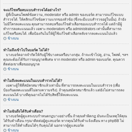
จะแก้ไขหรือลบแบบสำรวจได้อย่างไร?
ผู้ที่เป็นคนโพสต์ข้อความ, moderator หรือ admin ของบอร์ด สามารถแก้ไขแบบ
สำรวจได้. ให้คลิกแก้ไขข้อความแรกของหัวข้อ (ซึ่งจะมีแบบสำรวจอยู่ในนั้น). ถ้ายัง
ไม่มีใครลงคะแนน คุณสามารถลบหรือแก้ไขตัวเลือกของแบบสำรวจได้ แต่ถ้ามีผู้
ทำการลงคะแนนแล้ว เฉพาะ moderators หรือ administrators เท่านั้นที่สามารถ
แก้ไขหรือลบได้. เพื่อป้องกันไม่ให้ผู้ใช้แก้ไขตัวเลือกหลังจากลงคะแนนไปแล้ว
ข้างบน
ทำไมถึงเข้าไปในบอร์ด ไม่ได้?
บางบอร์ดอาจจำกัดให้กับผู้ใช้บางคนหรือบางกลุ่ม. ถ้าจะเข้าไปดู, อ่าน, โพสต์, ฯลฯ
คุณจะต้องได้รับการอนุญาตพิเศษ จาก moderator หรือ admin ของบอร์ด. คุณควร
ติดต่อเขาเพื่อขออนุญาต
ข้างบน
ทำไมถึงลงคะแนนในแบบสำรวจไม่ได้?
เฉพาะผู้ใช้ที่สมัครสมาชิกแล้วเท่านั้น ที่สามารถลงคะแนนในแบบสำรวจ (เพื่อ
ป้องกันผลคะแนนที่ไม่ตรงความจริง). ถ้าคุณสมัครสมาชิกแล้ว แต่ยังไม่สามารถลง
คะแนนได้ บางทีคุณอาจไม่ได้รับสิทธิ์ให้ลงคะแนน.
ข้างบน
ทำไมฉันถึงได้รับคำเตือน?
บางบอร์ดผู้ดูแลระบบกำหนดกฏบางอย่างขึ้น ถ้าคุณทำผิดกฏ มันจะเป็นเหตุให้คุณ
ได้รับคำเตือน กรุณาติดต่อผู้ดูแลบอร์ด หากคุณได้รับคำแจ้งเตือน ทาง phpBB ไม่
สามารถให้คำเตือนได้ๆ กับคุณได้ นอกจากผู้ดูแลบอร์ด
ข้างบน