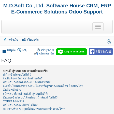
M.D.Soft Co.,Ltd. Software House CRM, ERP
E-Commerce Solutions Odoo Support
T
o
g
g
หน้าเว็บ
หน้าเว็บบอร์ด
l
นห
e
า
n
เมนูลัด
FAQ
เข้าสู่ระบบ
เข้าระบบ
Log in with LINE
a
สมัครสมาชิก
v
FAQ
i
g
a
การเข้าสู่ระบบ และ การสมัครสมาชิก
t
ทำไมเข้าสู่ระบบไม่ได้ ?
i
จำเป็นต้องสมัครสมาชิกด้วยหรือ?
o
ทำไมฉันถึงออกจากระบบโดยอัตโนมัติ?
n
จะสั่งไม่ให้แสดงชื่อของฉัน ในรายชื่อผู้ที่กำลัง ออนไลน์ ได้อย่างไร?
ฉันลืม รหัสผ่าน!
สมัครสมาชิกแล้ว แต่เข้าสู่ระบบไม่ได้!
ฉันเคยเข้าสู่ระบบได้ แต่ตอนนี้กลับเข้าไม่ได้?!
COPPA คืออะไร?
ทำไมฉันถึงลงทะเีบียนไม่ได้?
ข้อความที่ว่า “ลบคุีกกี้ทั้งหมดของบอร์ดนี้” ทำอะไร ?