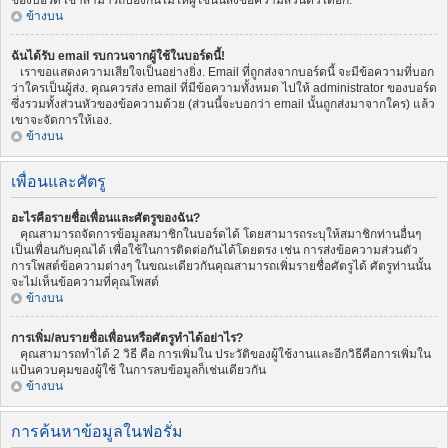
ของบอร์ด เขาสามารถป้องกันไม่ให้ผู้ใช้นั้นส่งข้อความส่วนตัวได้อีก.
ข้างบน
ฉันได้รับ email รบกวนจากผู้ใช้ในบอร์ดนี้!
เราขอแสดงความเสียใจเป็นอย่างยิ่ง. Email ที่ถูกส่งจากบอร์ดนี้ จะมีข้อความที่บอก
ว่าใครเป็นผู้ส่ง. คุณควรส่ง email ที่มีข้อความทั้งหมด ไปให้ administrator ของบอร์ด
ซึ่งรวมทั้งส่วนหัวของข้อความด้วย (ส่วนนี้จะบอกว่า email นั้นถูกส่งมาจากใคร) แล้ว
เขาจะจัดการให้เอง.
ข้างบน
เพื่อนและศัตรู
อะไรคือรายชื่อเพื่อนและศัตรูของฉัน?
คุณสามารถจัดการข้อมูลสมาชิกในบอร์ดได้ โดยสามารถระบุให้สมาชิกท่านอื่นๆ
เป็นเพื่อนกับคุณได้ เพื่อใช้ในการติดต่อกันได้โดยตรง เช่น การส่งข้อความส่วนตัว
การโพสต์ข้อความต่างๆ ในขณะเดียวกันคุณสามารถเพิ่มรายชื่อศัตรูได้ ศัตรูท่านนั้น
จะไม่เห็นข้อความที่คุณโพสต์
ข้างบน
การเพิ่ม/ลบรายชื่อเพื่อนหรือศัตรูทำได้อย่าไร?
คุณสามารถทำได้ 2 วิธี คือ การเพิ่มใน ประวัติของผู้ใช้งานและอีกวิธีคือการเพิ่มใน
แป้นควบคุมของผู้ใช้ ในการลบข้อมูลก็เช่นเดียวกัน
ข้างบน
การค้นหาข้อมูลในฟอรั่ม