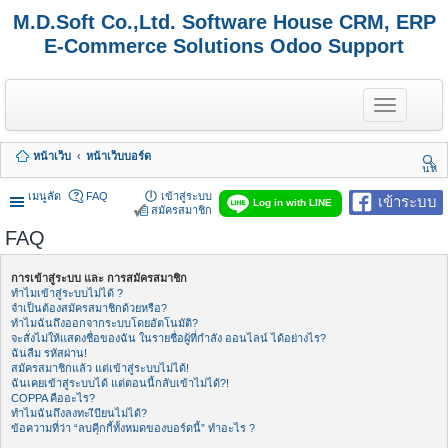
M.D.Soft Co.,Ltd. Software House CRM, ERP
E-Commerce Solutions Odoo Support
T
o
g
g
หน้าเว็บ
หน้าเว็บบอร์ด
l
นห
e
า
n
เมนูลัด
FAQ
เข้าสู่ระบบ
เข้าระบบ
Log in with LINE
a
สมัครสมาชิก
v
FAQ
i
g
a
การเข้าสู่ระบบ และ การสมัครสมาชิก
t
ทำไมเข้าสู่ระบบไม่ได้ ?
i
จำเป็นต้องสมัครสมาชิกด้วยหรือ?
o
ทำไมฉันถึงออกจากระบบโดยอัตโนมัติ?
n
จะสั่งไม่ให้แสดงชื่อของฉัน ในรายชื่อผู้ที่กำลัง ออนไลน์ ได้อย่างไร?
ฉันลืม รหัสผ่าน!
สมัครสมาชิกแล้ว แต่เข้าสู่ระบบไม่ได้!
ฉันเคยเข้าสู่ระบบได้ แต่ตอนนี้กลับเข้าไม่ได้?!
COPPA คืออะไร?
ทำไมฉันถึงลงทะเีบียนไม่ได้?
ข้อความที่ว่า “ลบคุีกกี้ทั้งหมดของบอร์ดนี้” ทำอะไร ?