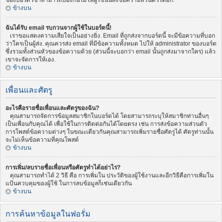
ของบอร์ด เขาสามารถป้องกันไม่ให้ผู้ใช้นั้นส่งข้อความส่วนตัวได้อีก.
ข้างบน
ฉันได้รับ email รบกวนจากผู้ใช้ในบอร์ดนี้!
เราขอแสดงความเสียใจเป็นอย่างยิ่ง. Email ที่ถูกส่งจากบอร์ดนี้ จะมีข้อความที่บอก
ว่าใครเป็นผู้ส่ง. คุณควรส่ง email ที่มีข้อความทั้งหมด ไปให้ administrator ของบอร์ด
ซึ่งรวมทั้งส่วนหัวของข้อความด้วย (ส่วนนี้จะบอกว่า email นั้นถูกส่งมาจากใคร) แล้ว
เขาจะจัดการให้เอง.
ข้างบน
เพื่อนและศัตรู
อะไรคือรายชื่อเพื่อนและศัตรูของฉัน?
คุณสามารถจัดการข้อมูลสมาชิกในบอร์ดได้ โดยสามารถระบุให้สมาชิกท่านอื่นๆ
เป็นเพื่อนกับคุณได้ เพื่อใช้ในการติดต่อกันได้โดยตรง เช่น การส่งข้อความส่วนตัว
การโพสต์ข้อความต่างๆ ในขณะเดียวกันคุณสามารถเพิ่มรายชื่อศัตรูได้ ศัตรูท่านนั้น
จะไม่เห็นข้อความที่คุณโพสต์
ข้างบน
การเพิ่ม/ลบรายชื่อเพื่อนหรือศัตรูทำได้อย่าไร?
คุณสามารถทำได้ 2 วิธี คือ การเพิ่มใน ประวัติของผู้ใช้งานและอีกวิธีคือการเพิ่มใน
แป้นควบคุมของผู้ใช้ ในการลบข้อมูลก็เช่นเดียวกัน
ข้างบน
การค้นหาข้อมูลในฟอรั่ม