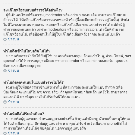
จะแก้ไขหรือลบแบบสำรวจได้อย่างไร?
ผู้ที่เป็นคนโพสต์ข้อความ, moderator หรือ admin ของบอร์ด สามารถแก้ไขแบบ
สำรวจได้. ให้คลิกแก้ไขข้อความแรกของหัวข้อ (ซึ่งจะมีแบบสำรวจอยู่ในนั้น). ถ้ายัง
ไม่มีใครลงคะแนน คุณสามารถลบหรือแก้ไขตัวเลือกของแบบสำรวจได้ แต่ถ้ามีผู้
ทำการลงคะแนนแล้ว เฉพาะ moderators หรือ administrators เท่านั้นที่สามารถ
แก้ไขหรือลบได้. เพื่อป้องกันไม่ให้ผู้ใช้แก้ไขตัวเลือกหลังจากลงคะแนนไปแล้ว
ข้างบน
ทำไมถึงเข้าไปในบอร์ด ไม่ได้?
บางบอร์ดอาจจำกัดให้กับผู้ใช้บางคนหรือบางกลุ่ม. ถ้าจะเข้าไปดู, อ่าน, โพสต์, ฯลฯ
คุณจะต้องได้รับการอนุญาตพิเศษ จาก moderator หรือ admin ของบอร์ด. คุณควร
ติดต่อเขาเพื่อขออนุญาต
ข้างบน
ทำไมถึงลงคะแนนในแบบสำรวจไม่ได้?
เฉพาะผู้ใช้ที่สมัครสมาชิกแล้วเท่านั้น ที่สามารถลงคะแนนในแบบสำรวจ (เพื่อ
ป้องกันผลคะแนนที่ไม่ตรงความจริง). ถ้าคุณสมัครสมาชิกแล้ว แต่ยังไม่สามารถลง
คะแนนได้ บางทีคุณอาจไม่ได้รับสิทธิ์ให้ลงคะแนน.
ข้างบน
ทำไมฉันถึงได้รับคำเตือน?
บางบอร์ดผู้ดูแลระบบกำหนดกฏบางอย่างขึ้น ถ้าคุณทำผิดกฏ มันจะเป็นเหตุให้คุณ
ได้รับคำเตือน กรุณาติดต่อผู้ดูแลบอร์ด หากคุณได้รับคำแจ้งเตือน ทาง phpBB ไม่
สามารถให้คำเตือนได้ๆ กับคุณได้ นอกจากผู้ดูแลบอร์ด
ข้างบน