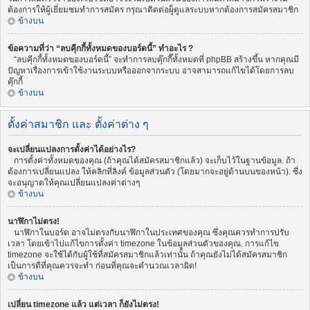
ต้องการให้ผู้เยี่ยมชมทำการสมัคร กรุณาติดต่อผู็ดูแลระบบหากต้องการสมัครสมาชิก
ข้างบน
ข้อความที่ว่า “ลบคุีกกี้ทั้งหมดของบอร์ดนี้” ทำอะไร ?
“ลบคุีกกี้ทั้งหมดของบอร์ดนี้” จะทำการลบคุ๊กกี๊ทั้งหมดที่ phpBB สร้างขึ้น หากคุณมี
ปัญหาเรื่องการเข้าใช้งานระบบหรือออกจากระบบ อาจสามารถแก้ไขได้โดยการลบ
คุ๊กกี้
ข้างบน
ตั้งค่าสมาชิก และ ตั้งค่าต่าง ๆ
จะเปลี่ยนแปลงการตั้งค่าได้อย่างไร?
การตั้งค่าทั้งหมดของคุณ (ถ้าคุณได้สมัครสมาชิกแล้ว) จะเก็บไว้ในฐานข้อมูล. ถ้า
ต้องการเปลี่ยนแปลง ให้คลิกที่ลิงค์ ข้อมูลส่วนตัว (โดยมากจะอยู่ด้านบนของหน้า). ซึ่ง
จะอนุญาตให้คุณเปลี่ยนแปลงค่าต่างๆ
ข้างบน
นาฬิกาไม่ตรง!
นาฬิกาในบอร์ด อาจไม่ตรงกับนาฬิกาในประเทศของคุณ ซึ่งคุณควรทำการปรับ
เวลา โดยเข้าไปแก้ไขการตั้งค่า timezone ในข้อมูลส่วนตัวของคุณ. การแก้ไข
timezone จะใช้ได้กับผู้ใช้ที่สมัครสมาชิกแล้วเท่านั้น ถ้าคุณยังไม่ได้สมัครสมาชิก
เป็นการดีที่คุณควรจะทำ ก่อนที่คุณจะคำนวณเวลาผิด!
ข้างบน
เปลี่ยน timezone แล้ว แต่เวลา ก็ยังไม่ตรง!