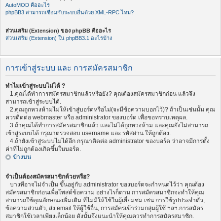
AutoMOD คืออะไร
phpBB3 สามารถเชื่อมกับระบบอื่นด้วย XML-RPC ไหม?
ส่วนเสริม (Extension) ของ phpBB คืออะไร
ส่วนเสริม (Extension) ใน phpBB3.1 อะไรบ้าง
การเข้าสู่ระบบ และ การสมัครสมาชิก
ทำไมเข้าสู่ระบบไม่ได้ ?
1.คุณได้ทำการสมัครสมาชิกแล้วหรือยัง? คุณต้องสมัครสมาชิกก่อน แล้วจึง
สามารถเข้าสู่ระบบได้.
2.คุณถูกหวงห้ามไม่ให้เข้าสู่บอร์ดหรือไม่(จะมีข้อความบอกไว้)? ถ้าเป็นเช่นนั้น คุณ
ควรติดต่อ webmaster หรือ administrator ของบอร์ด เพื่อขอทราบเหตุผล.
3.ถ้าคุณได้ทำการสมัครสมาชิกแล้ว และไม่ได้ถูกหวงห้าม และคุณยังไม่สามารถ
เข้าสู่ระบบได้ กรุณาตรวจสอบ username และ รหัสผ่าน ให้ถูกต้อง.
4.ถ้ายังเข้าสู่ระบบไม่ได้อีก กรุณาติดต่อ administrator ของบอร์ด ว่าอาจมีการตั้ง
ค่าที่ไม่ถูกต้องเกิดขึ้นในบอร์ด.
ข้างบน
จำเป็นต้องสมัครสมาชิกด้วยหรือ?
บางทีอาจไม่จำเป็น ขึ้นอยู่กับ administrator ของบอร์ดจะกำหนดไว้ว่า คุณต้อง
สมัครสมาชิกก่อนเพื่อโพสต์ข้อความ อย่างไรก็ตาม การสมัครสมาชิกจะทำให้คุณ
สามารถใช้คุณลักษณะเพิ่มเติม ที่ไม่มีให้ใช้ในผู้เยี่ยมชม เช่น การใช้รูปประจำตัว,
ข้อความส่วนตัว, ส่ง email ให้ผู้ใช้อื่น, การสมัครเข้าร่วมกลุ่มผู้ใช้ ฯลฯ.การสมัคร
สมาชิกใช้เวลาเพียงเล็กน้อย ดังนั้นจึงแนะนำให้คุณควรทำการสมัครสมาชิก.