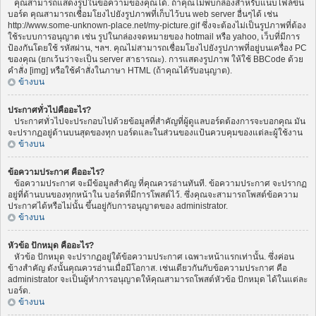
คุณสามารถแสดงรูปในข้อความของคุณได้. ถ้าคุณไม่พบกล่องสำหรับแนบไฟล์ขึ้น
บอร์ด คุณสามารถเชื่อมโยงไปยังรูปภาพที่เก็บไว้บน web server อื่นๆได้ เช่น
http://www.some-unknown-place.net/my-picture.gif ซึ่งจะต้องไม่เป็นรูปภาพที่ต้อง
ใช้ระบบการอนุญาต เช่น รูปในกล่องจดหมายของ hotmail หรือ yahoo, เว็บที่มีการ
ป้องกันโดยใช้ รหัสผ่าน, ฯลฯ. คุณไม่สามารถเชื่อมโยงไปยังรูปภาพที่อยู่บนเครื่อง PC
ของคุณ (ยกเว้นว่าจะเป็น server สาธารณะ). การแสดงรูปภาพ ให้ใช้ BBCode ด้วย
คำสั่ง [img] หรือใช้คำสั่งในภาษา HTML (ถ้าคุณได้รับอนุญาต).
ข้างบน
ประกาศทั่วไปคืออะไร?
ประกาศทั่วไปจะประกอบไปด้วยข้อมูลที่สำคัญที่ผู้ดูแลบอร์ดต้องการจะบอกคุณ มัน
จะปรากฏอยู่ด้านบนสุดของทุก บอร์ดและในส่วนของแป้นควบคุมของแต่ละผู้ใช้งาน
ข้างบน
ข้อความประกาศ คืออะไร?
ข้อความประกาศ จะมีข้อมูลสำคัญ ที่คุณควรอ่านทันที. ข้อความประกาศ จะปรากฏ
อยู่ที่ด้านบนของทุกหน้าใน บอร์ดที่มีการโพสต์ไว้. ซึ่งคุณจะสามารถโพสต์ข้อความ
ประกาศได้หรือไม่นั้น ขึ้นอยู่กับการอนุญาตของ administrator.
ข้างบน
หัวข้อ ปักหมุด คืออะไร?
หัวข้อ ปักหมุด จะปรากฏอยู่ใต้ข้อความประกาศ เฉพาะหน้าแรกเท่านั้น. ซึ่งค่อน
ข้างสำคัญ ดังนั้นคุณควรอ่านเมื่อมีโอกาส. เช่นเดียวกันกับข้อความประกาศ คือ
administrator จะเป็นผู้ทำการอนุญาตให้คุณสามารถโพสต์หัวข้อ ปักหมุด ได้ในแต่ละ
บอร์ด.
ข้างบน