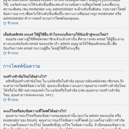
อยู่ใต้ username ของคุณในข้อความ และในข้อมูลส่วนตัว ขึ้นอยู่กับรูปแบบที่คุณ
ใช้). บอร์ดส่วนมากใช้ระดับขั้นเพื่อแสดงจำนวนข้อความที่คุณโพสต์ และเพื่อระบุ
สถานะพิเศษ เช่น moderator และ administrator จะมีระดับขั้นพิเศษ. กรุณาอย่าโพสต์
ข้อความมากๆ เพื่อหวังให้ระดับขั้นเพิ่มขึ้น เพราะบางทีคุณอาจถูก moderator หรือ
administrator ทำการลดจำนวนการโพสต์ของคุณลง.
ข้างบน
เมื่อฉันคลิกส่ง email ให้ผู้ใช้อื่น ทำไมระบบถึงถามให้ฉันเข้าสู่ระบบใหม่?
ขออภัย เฉพาะผู้ใช้ที่สมัครสมาชิกแล้วแล้วเท่านั้น ที่สามารถส่ง email ให้ผู้อื่น ผ่าน
ทางแบบฟอร์มส่ง email ของบอร์ด (ถ้า admin อนุญาตให้ใช้คุณลักษณะนี้) เพื่อ
ป้องกันการส่ง email รบกวนผู้อื่น โดยผู้ใช้ที่ไม่ระบุชื่อ.
ข้างบน
การโพสต์ข้อความ
จะสร้างหัวข้อใหม่ได้อย่างไร?
คลิกที่ปุ่มสร้างหัวข้อใหม่ ใน บอร์ดหรือในหัวข้อ (คุณอาจต้องสมัครสมาชิกก่อน จึง
จะสามารถโพสต์ข้อความได้). คุณจะเห็นข้อความบอกว่าคุณสามารถสร้างหัวข้อใหม่
ได้หรือไม่ ที่ด้านล่างของหน้าใน บอร์ดหรือในหัวข้อ (เช่น คุณสามารถสร้างหัวข้อ
ใหม่, คุณสามารถละคะแนน, ฯลฯ.)
ข้างบน
จะแก้ไขหรือลบข้อความที่โพสต์ได้อย่างไร?
คุณสามารถแก้ไขหรือลบข้อความของคุณเท่านั้น (ยกเว้น admin ของบอร์ด หรือ
moderator ของ forum). คุณสามารถแก้ไขข้อความที่โพสต์ (บางครั้งอาจมีการจำกัด
จำนวนครั้งของการแก้ไข) โดยคลิกที่ปุ่ม แก้ไข ในข้อความนั้น. ถ้ามีคนตอบข้อความ