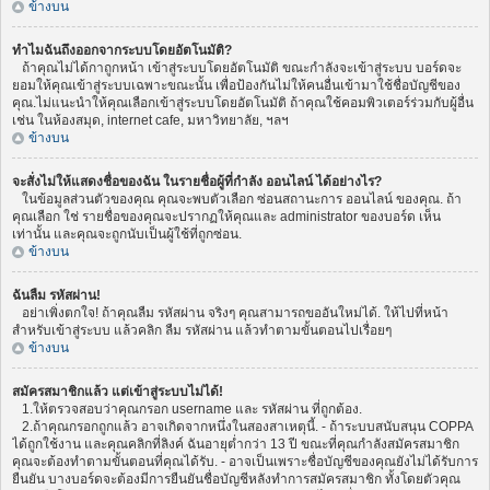
ข้างบน
ทำไมฉันถึงออกจากระบบโดยอัตโนมัติ?
ถ้าคุณไม่ได้กาถูกหน้า เข้าสู่ระบบโดยอัตโนมัติ ขณะกำลังจะเข้าสู่ระบบ บอร์ดจะ
ยอมให้คุณเข้าสู่ระบบเฉพาะขณะนั้น เพื่อป้องกันไม่ให้คนอื่นเข้ามาใช้ชื่อบัญชีของ
คุณ.ไม่แนะนำให้คุณเลือกเข้าสู่ระบบโดยอัตโนมัติ ถ้าคุณใช้คอมพิวเตอร์ร่วมกับผู้อื่น
เช่น ในห้องสมุด, internet cafe, มหาวิทยาลัย, ฯลฯ
ข้างบน
จะสั่งไม่ให้แสดงชื่อของฉัน ในรายชื่อผู้ที่กำลัง ออนไลน์ ได้อย่างไร?
ในข้อมูลส่วนตัวของคุณ คุณจะพบตัวเลือก ซ่อนสถานะการ ออนไลน์ ของคุณ. ถ้า
คุณเลือก ใช่ รายชื่อของคุณจะปรากฏให้คุณและ administrator ของบอร์ด เห็น
เท่านั้น และคุณจะถูกนับเป็นผู้ใช้ที่ถูกซ่อน.
ข้างบน
ฉันลืม รหัสผ่าน!
อย่าเพิ่งตกใจ! ถ้าคุณลืม รหัสผ่าน จริงๆ คุณสามารถขออันใหม่ได้. ให้ไปที่หน้า
สำหรับเข้าสู่ระบบ แล้วคลิก ลืม รหัสผ่าน แล้วทำตามขั้นตอนไปเรื่อยๆ
ข้างบน
สมัครสมาชิกแล้ว แต่เข้าสู่ระบบไม่ได้!
1.ให้ตรวจสอบว่าคุณกรอก username และ รหัสผ่าน ที่ถูกต้อง.
2.ถ้าคุณกรอกถูกแล้ว อาจเกิดจากหนึ่งในสองสาเหตุนี้. - ถ้าระบบสนับสนุน COPPA
ได้ถูกใช้งาน และคุณคลิกที่ลิงค์ ฉันอายุต่ำกว่า 13 ปี ขณะที่คุณกำลังสมัครสมาชิก
คุณจะต้องทำตามขั้นตอนที่คุณได้รับ. - อาจเป็นเพราะชื่อบัญชีของคุณยังไม่ได้รับการ
ยืนยัน บางบอร์ดจะต้องมีการยืนยันชื่อบัญชีหลังทำการสมัครสมาชิก ทั้งโดยตัวคุณ