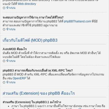
phpbbthailand.com มี Web directory ไว้รองรับสามารถนำเว็บบอร์ดของท่าน
แนะนำได้ที่
Web directory
ข้างบน
จะสอบถามปัญหาการใช้งาน ภาษาไทยได้ที่ไหน?
สามารถ สอบถามปัญหาการใช้งาน phpBB3 ได้ที่
phpBBThailand.com
ที่นี่มี
คำถามและสมาชิกที่ใช้ phpBB3 อยู่มากมาย
ข้างบน
เกี่ยวกับโมดิไฟด์ (MOD) phpBB3
AutoMOD คืออะไร
มันคือ MOD ตัวหนึ่งที่ ทำให้เราสามารถติดตั้ง ลบ หรือ อัพเกรด MOD ตัวอื่นๆ ได้
แบบอัตโนมัตื โดยไม่ต้อง ค้นหาและแก้ไฟล์เอง
ข้างบน
phpBB3 สามารถเชื่อมกับระบบอื่นด้วย XML-RPC ไหม?
phpBB3 มี MOD สำหรับ XML-RPC เพื่อแลกเปลี่ยนหรือจัดการข้อมูลจากโปรแกรม
อื่น เช่น
OpenERP
ได้
ข้างบน
ส่วนเสริม (Extension) ของ phpBB คืออะไร
ส่วนเสริม (Extension) ใน phpBB3.1 อะไรบ้าง
ภาษา ใน phpBB3.1 มองว่า ภาษาอื่นที่ไม่ใช่ภาษาอังกฤษ เช่น ภาษาไทย ถือ