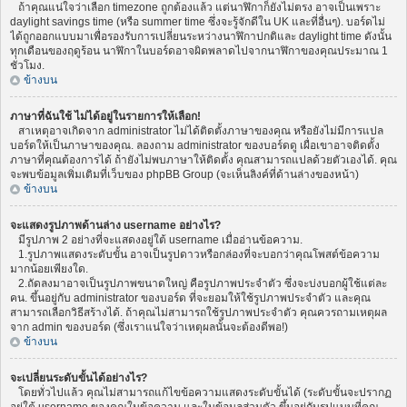
ถ้าคุณแน่ใจว่าเลือก timezone ถูกต้องแล้ว แต่นาฬิกาก็ยังไม่ตรง อาจเป็นเพราะ
daylight savings time (หรือ summer time ซึ่งจะรู้จักดีใน UK และที่อื่นๆ). บอร์ดไม่
ได้ถูกออกแบบมาเพื่อรองรับการเปลี่ยนระหว่างนาฬิกาปกติและ daylight time ดังนั้น
ทุกเดือนของฤดูร้อน นาฬิกาในบอร์ดอาจผิดพลาดไปจากนาฬิกาของคุณประมาณ 1
ชั่วโมง.
ข้างบน
ภาษาที่ฉันใช้ ไม่ได้อยู่ในรายการให้เลือก!
สาเหตุอาจเกิดจาก administrator ไม่ได้ติดตั้งภาษาของคุณ หรือยังไม่มีการแปล
บอร์ดให้เป็นภาษาของคุณ. ลองถาม administrator ของบอร์ดดู เผื่อเขาอาจติดตั้ง
ภาษาที่คุณต้องการได้ ถ้ายังไม่พบภาษาให้ติดตั้ง คุณสามารถแปลด้วยตัวเองได้. คุณ
จะพบข้อมูลเพิ่มเติมที่เว็บของ phpBB Group (จะเห็นลิงค์ที่ด้านล่างของหน้า)
ข้างบน
จะแสดงรูปภาพด้านล่าง username อย่างไร?
มีรูปภาพ 2 อย่างที่จะแสดงอยู่ใต้ username เมื่ออ่านข้อความ.
1.รูปภาพแสดงระดับขั้น อาจเป็นรูปดาวหรือกล่องที่จะบอกว่าคุณโพสต์ข้อความ
มากน้อยเพียงใด.
2.ถัดลงมาอาจเป็นรูปภาพขนาดใหญ่ คือรูปภาพประจำตัว ซึ่งจะบ่งบอกผู้ใช้แต่ละ
คน. ขึ้นอยู่กับ administrator ของบอร์ด ที่จะยอมให้ใช้รูปภาพประจำตัว และคุณ
สามารถเลือกวิธีสร้างได้. ถ้าคุณไม่สามารถใช้รูปภาพประจำตัว คุณควรถามเหตุผล
จาก admin ของบอร์ด (ซึ่งเราแน่ใจว่าเหตุผลนั้นจะต้องดีพอ!)
ข้างบน
จะเปลี่ยนระดับขั้นได้อย่างไร?
โดยทั่วไปแล้ว คุณไม่สามารถแก้ไขข้อความแสดงระดับขั้นได้ (ระดับขั้นจะปรากฏ