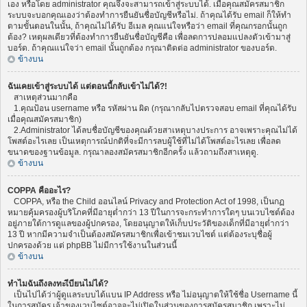
เอง หรือโดย administrator คุณจึงจะสามารถเข้าสู่ระบบได้. เมื่อคุณสมัครสมาชิก
ระบบจะบอกคุณเองว่าต้องทำการยืนยันชื่อบัญชีหรือไม่. ถ้าคุณได้รับ email ก็ให้ทำ
ตามขั้นตอนในนั้น, ถ้าคุณไม่ได้รับ อีเมล คุณแน่ใจหรือว่า email ที่คุณกรอกนั้นถูก
ต้อง? เหตุผลเดียวที่ต้องทำการยืนยันชื่อบัญชีคือ เพื่อลดการปลอมแปลงตัวเข้ามาสู่
บอร์ด. ถ้าคุณแน่ใจว่า email นั้นถูกต้อง กรุณาติดต่อ administrator ของบอร์ด.
ข้างบน
ฉันเคยเข้าสู่ระบบได้ แต่ตอนนี้กลับเข้าไม่ได้?!
สาเหตุส่วนมากคือ
1.คุณป้อน username หรือ รหัสผ่าน ผิด (กรุณากลับไปตรวจสอบ email ที่คุณได้รับ
เมื่อคุณสมัครสมาชิก)
2.Administrator ได้ลบชื่อบัญชีของคุณด้วยสาเหตุบางประการ อาจเพราะคุณไม่ได้
โพสต์อะไรเลย เป็นเหตุการณ์ปกติที่จะมีการลบผู้ใช้ที่ไม่ได้โพสต์อะไรเลย เพื่อลด
ขนาดของฐานข้อมูล. กรุณาลองสมัครสมาชิกอีกครั้ง แล้วถามถึงสาเหตุดู.
ข้างบน
COPPA คืออะไร?
COPPA, หรือ the Child ออนไลน์ Privacy and Protection Act of 1998, เป็นกฏ
หมายคุ้มครองผู้บริโภคที่มีอายุต่ำกว่า 13 ปีในการจะกระทำการใดๆ บนเวบไซต์ต้อง
อยู่ภายใต้การดูแลของผู้ปกครอง, โดยอนุญาตให้เก็บประวัติของเด็กที่มีอายุต่ำกว่า
13 ปี หากมีความจำเป็นต้องสมัครสมาชิกเพื่อเข้าชมเวบไซต์ แต่ต้องระบุชื่อผู้
ปกครองด้วย แต่ phpBB ไม่มีการใช้งานในส่วนนี้
ข้างบน
ทำไมฉันถึงลงทะเีบียนไม่ได้?
เป็นไปได้ว่าผู้ดูแลระบบได้แบน IP Address หรือ ไม่อนุญาตให้ใช้ชื่อ Username นี้
ในการสมัคร เจ้าของเวบไซต์อาจจะไม่เปิดในส่วนของการสมัครสมาชิก เพราะไม่