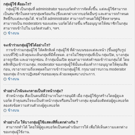
กลุ่มผู้ใช้ คืออะไร?
กลุ่มผู้ใช้ เป็นกลุ่มที่ administrator ของบอร์ดทำการจัดตั้งขึ้น. แต่ละผู้ใช้สามารถ
เป็นสมาชิกในหลายๆกลุ่มพร้อมกัน (ซึ่งแตกต่างจากบอร์ดอื่นๆ) และสามารถกำหนด
สิทธิ์กับแต่ละกลุ่มได้. ช่วยให้ administrator สามารถกำหนดให้ผู้ใช้หลายๆคน
สามารถเป็น moderators ของแต่ละ บอร์ดได้ง่ายขึ้น หรืออนุญาตให้สมาชิกในกลุ่ม
สามารถเข้าไปใน บอร์ดส่วนตัว, ฯลฯ.
ข้างบน
จะเข้าร่วมกลุ่มผู้ใช้ได้อย่างไร?
การเข้าร่วมกลุ่มผู้ใช้ ให้คลิกลิงค์ กลุ่มผู้ใช้ ที่ด้านบนของแต่ละหน้า (ขึ้นอยู่กับรูป
แบบที่ใช้) แล้วคุณจะเห็นกลุ่มที่มีทั้งหมด. อาจไม่ใช่ทุกกลุ่มที่เป็น กลุ่มเปิด, บางกลุ่ม
อาจถูกปิด และอาจถูกซ่อน. ถ้ากลุ่มนั้นเปิด คุณสามารถส่งคำขอเข้าร่วมกลุ่มได้ โดย
คลิกที่ปุ่มเข้าร่วมกลุ่ม. moderator ของกลุ่มผู้ใช้นั้นจะต้องทำการอนุญาตให้คุณเสีย
ก่อน, เขาอาจถามถึงเหตุผลในการเข้าร่วมกลุ่มผู้ใช้. กรุณาอย่ารบกวน moderator
ของกลุ่ม ถ้าเขาปฏิเสธคำขอของคุณ ด้วยเหตุผลบางประการ.
ข้างบน
ทำอย่างไรฉันจะกลายเป็นหัวหน้ากลุ่ม?
หัวหน้ากลุ่ม คือเป็นคนที่มีอำนาจในการอนุมัติ เมื่อ กลุ่มผู้ใช้ถูกสร้างโดยผู้ดูแล
บอร์ด ถ้าคุณสนใจจะเป็นหัวหน้ากลุ่มหรือสนใจสร้างกลุ่ม คุณต้องติดต่อผู้ดูแลบอร์ด
ลองส่งข้อความส่วนตัวถงผู้ดูแลบอร์ด
ข้างบน
ทำอย่างไง ให้บางกลุ่มผู้ใช้แสดงสีที่แตกต่างกัน ?
สามารถทำได้ โดยให้ผู้ดูแลบอร์ดเป็นคนดำเนินการให้ เพื่อให้เห็นความแตกต่าง
ของกลุ่มผู้ใช้งาน.