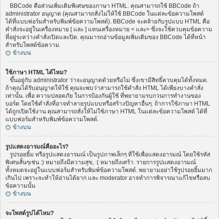
BBCode คือส่วนเพิ่มเติมพิเศษของภาษา HTML. คุณสามารถใช้ BBCode ถ้า
administrator อนุญาต (คุณสามารถสั่งไม่ให้ใช้ BBCode ในแต่ละข้อความโพสต์
ได้ที่แบบฟอร์มสำหรับพิมพ์ข้อความโพสต์). BBCode จะคล้ายกับรูปแบบ HTML คือ
คำสั่งจะอยู่ในเครื่องหมาย [ และ ] แทนเครื่องหมาย < และ> ซึ่งจะใช้ควบคุมข้อความ
ที่อยู่ระหว่างคำสั่งเปิดและปิด. คุณมารถอ่านข้อมูลเพิ่มเติมของ BBCode ได้ที่หน้า
สำหรับโพสต์ข้อความ.
ข้างบน
ใช้ภาษา HTML ได้ไหม?
ขึ้นอยู่กับ administrator ว่าจะอนุญาตด้วยหรือไม่ ซึ่งเขามีสิทธิ์ควบคุมได้ทั้งหมด.
ถ้าคุณได้รับอนุญาตให้ใช้ คุณจะพบว่าสามารถใช้คำสั่ง HTML ได้เพียงบางคำสั่ง
เท่านั้น. เพื่อ ความปลอดภัย ในการป้องกันผู้ใช้ ที่พยายามรบกวนการทำงานของ
บอร์ด โดยใช้คำสั่งที่อาจทำลายรูปแบบหรือสร้างปัญหาอื่นๆ. ถ้าการใช้ภาษา HTML
ได้ถูกเปิดใช้งาน คุณสามารถสั่งให้ไม่ใช้ภาษา HTML ในแต่ละข้อความโพสต์ ได้ที่
แบบฟอร์มสำหรับพิมพ์ข้อความโพสต์.
ข้างบน
รูปแสดงอารมณ์คืออะไร?
รูปรอยยิ้ม หรือรูปแสดงอารมณ์ เป็นรูปภาพเล็กๆ ที่ใช้เพื่อแสดงอารมณ์ โดยใช้รหัส
พิเศษสั้นๆเช่น :) หมายถึงมีความสุข, :( หมายถึงเศร้า. รายการรูปแสดงอารมณ์
ทั้งหมดจะอยู่ในแบบฟอร์มสำหรับพิมพ์ข้อความโพสต์. พยายามอย่าใช้รูปรอยยิ้มมาก
เกินไป เพราะจะทำให้อ่านได้ยาก และ moderator อาจทำการพิจารณาแก้ไขหรือลบ
ข้อความนั้น
ข้างบน
จะโพสต์รูปได้ไหม?