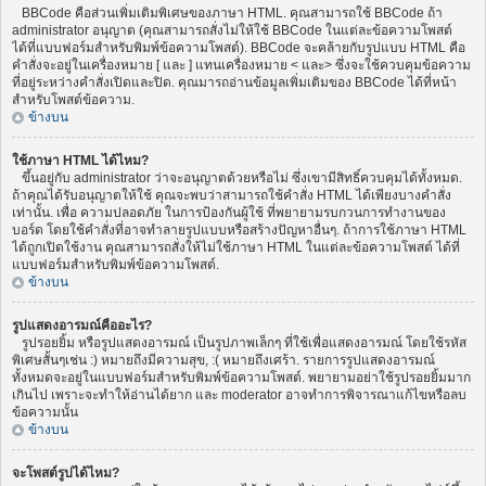
BBCode คือส่วนเพิ่มเติมพิเศษของภาษา HTML. คุณสามารถใช้ BBCode ถ้า
administrator อนุญาต (คุณสามารถสั่งไม่ให้ใช้ BBCode ในแต่ละข้อความโพสต์
ได้ที่แบบฟอร์มสำหรับพิมพ์ข้อความโพสต์). BBCode จะคล้ายกับรูปแบบ HTML คือ
คำสั่งจะอยู่ในเครื่องหมาย [ และ ] แทนเครื่องหมาย < และ> ซึ่งจะใช้ควบคุมข้อความ
ที่อยู่ระหว่างคำสั่งเปิดและปิด. คุณมารถอ่านข้อมูลเพิ่มเติมของ BBCode ได้ที่หน้า
สำหรับโพสต์ข้อความ.
ข้างบน
ใช้ภาษา HTML ได้ไหม?
ขึ้นอยู่กับ administrator ว่าจะอนุญาตด้วยหรือไม่ ซึ่งเขามีสิทธิ์ควบคุมได้ทั้งหมด.
ถ้าคุณได้รับอนุญาตให้ใช้ คุณจะพบว่าสามารถใช้คำสั่ง HTML ได้เพียงบางคำสั่ง
เท่านั้น. เพื่อ ความปลอดภัย ในการป้องกันผู้ใช้ ที่พยายามรบกวนการทำงานของ
บอร์ด โดยใช้คำสั่งที่อาจทำลายรูปแบบหรือสร้างปัญหาอื่นๆ. ถ้าการใช้ภาษา HTML
ได้ถูกเปิดใช้งาน คุณสามารถสั่งให้ไม่ใช้ภาษา HTML ในแต่ละข้อความโพสต์ ได้ที่
แบบฟอร์มสำหรับพิมพ์ข้อความโพสต์.
ข้างบน
รูปแสดงอารมณ์คืออะไร?
รูปรอยยิ้ม หรือรูปแสดงอารมณ์ เป็นรูปภาพเล็กๆ ที่ใช้เพื่อแสดงอารมณ์ โดยใช้รหัส
พิเศษสั้นๆเช่น :) หมายถึงมีความสุข, :( หมายถึงเศร้า. รายการรูปแสดงอารมณ์
ทั้งหมดจะอยู่ในแบบฟอร์มสำหรับพิมพ์ข้อความโพสต์. พยายามอย่าใช้รูปรอยยิ้มมาก
เกินไป เพราะจะทำให้อ่านได้ยาก และ moderator อาจทำการพิจารณาแก้ไขหรือลบ
ข้อความนั้น
ข้างบน
จะโพสต์รูปได้ไหม?