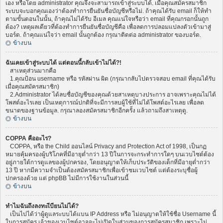
เอง หรือโดย administrator คุณจึงจะสามารถเข้าสู่ระบบได้. เมื่อคุณสมัครสมาชิก
ระบบจะบอกคุณเองว่าต้องทำการยืนยันชื่อบัญชีหรือไม่. ถ้าคุณได้รับ email ก็ให้ทำ
ตามขั้นตอนในนั้น, ถ้าคุณไม่ได้รับ อีเมล คุณแน่ใจหรือว่า email ที่คุณกรอกนั้นถูก
ต้อง? เหตุผลเดียวที่ต้องทำการยืนยันชื่อบัญชีคือ เพื่อลดการปลอมแปลงตัวเข้ามาสู่
บอร์ด. ถ้าคุณแน่ใจว่า email นั้นถูกต้อง กรุณาติดต่อ administrator ของบอร์ด.
ข้างบน
ฉันเคยเข้าสู่ระบบได้ แต่ตอนนี้กลับเข้าไม่ได้?!
สาเหตุส่วนมากคือ
1.คุณป้อน username หรือ รหัสผ่าน ผิด (กรุณากลับไปตรวจสอบ email ที่คุณได้รับ
เมื่อคุณสมัครสมาชิก)
2.Administrator ได้ลบชื่อบัญชีของคุณด้วยสาเหตุบางประการ อาจเพราะคุณไม่ได้
โพสต์อะไรเลย เป็นเหตุการณ์ปกติที่จะมีการลบผู้ใช้ที่ไม่ได้โพสต์อะไรเลย เพื่อลด
ขนาดของฐานข้อมูล. กรุณาลองสมัครสมาชิกอีกครั้ง แล้วถามถึงสาเหตุดู.
ข้างบน
COPPA คืออะไร?
COPPA, หรือ the Child ออนไลน์ Privacy and Protection Act of 1998, เป็นกฏ
หมายคุ้มครองผู้บริโภคที่มีอายุต่ำกว่า 13 ปีในการจะกระทำการใดๆ บนเวบไซต์ต้อง
อยู่ภายใต้การดูแลของผู้ปกครอง, โดยอนุญาตให้เก็บประวัติของเด็กที่มีอายุต่ำกว่า
13 ปี หากมีความจำเป็นต้องสมัครสมาชิกเพื่อเข้าชมเวบไซต์ แต่ต้องระบุชื่อผู้
ปกครองด้วย แต่ phpBB ไม่มีการใช้งานในส่วนนี้
ข้างบน
ทำไมฉันถึงลงทะเีบียนไม่ได้?
เป็นไปได้ว่าผู้ดูแลระบบได้แบน IP Address หรือ ไม่อนุญาตให้ใช้ชื่อ Username นี้
ในการสมัคร เจ้าของเวบไซต์อาจจะไม่เปิดในส่วนของการสมัครสมาชิก เพราะไม่