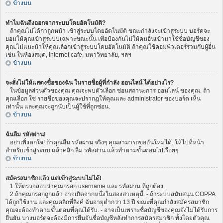
ข้างบน
ทำไมฉันถึงออกจากระบบโดยอัตโนมัติ?
ถ้าคุณไม่ได้กาถูกหน้า เข้าสู่ระบบโดยอัตโนมัติ ขณะกำลังจะเข้าสู่ระบบ บอร์ดจะ
ยอมให้คุณเข้าสู่ระบบเฉพาะขณะนั้น เพื่อป้องกันไม่ให้คนอื่นเข้ามาใช้ชื่อบัญชีของ
คุณ.ไม่แนะนำให้คุณเลือกเข้าสู่ระบบโดยอัตโนมัติ ถ้าคุณใช้คอมพิวเตอร์ร่วมกับผู้อื่น
เช่น ในห้องสมุด, internet cafe, มหาวิทยาลัย, ฯลฯ
ข้างบน
จะสั่งไม่ให้แสดงชื่อของฉัน ในรายชื่อผู้ที่กำลัง ออนไลน์ ได้อย่างไร?
ในข้อมูลส่วนตัวของคุณ คุณจะพบตัวเลือก ซ่อนสถานะการ ออนไลน์ ของคุณ. ถ้า
คุณเลือก ใช่ รายชื่อของคุณจะปรากฏให้คุณและ administrator ของบอร์ด เห็น
เท่านั้น และคุณจะถูกนับเป็นผู้ใช้ที่ถูกซ่อน.
ข้างบน
ฉันลืม รหัสผ่าน!
อย่าเพิ่งตกใจ! ถ้าคุณลืม รหัสผ่าน จริงๆ คุณสามารถขออันใหม่ได้. ให้ไปที่หน้า
สำหรับเข้าสู่ระบบ แล้วคลิก ลืม รหัสผ่าน แล้วทำตามขั้นตอนไปเรื่อยๆ
ข้างบน
สมัครสมาชิกแล้ว แต่เข้าสู่ระบบไม่ได้!
1.ให้ตรวจสอบว่าคุณกรอก username และ รหัสผ่าน ที่ถูกต้อง.
2.ถ้าคุณกรอกถูกแล้ว อาจเกิดจากหนึ่งในสองสาเหตุนี้. - ถ้าระบบสนับสนุน COPPA
ได้ถูกใช้งาน และคุณคลิกที่ลิงค์ ฉันอายุต่ำกว่า 13 ปี ขณะที่คุณกำลังสมัครสมาชิก
คุณจะต้องทำตามขั้นตอนที่คุณได้รับ. - อาจเป็นเพราะชื่อบัญชีของคุณยังไม่ได้รับการ
ยืนยัน บางบอร์ดจะต้องมีการยืนยันชื่อบัญชีหลังทำการสมัครสมาชิก ทั้งโดยตัวคุณ