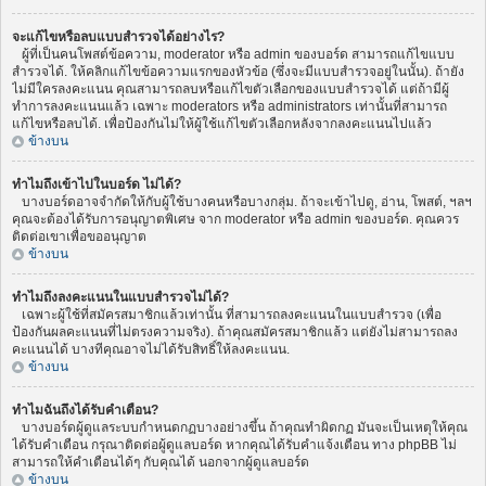
จะแก้ไขหรือลบแบบสำรวจได้อย่างไร?
ผู้ที่เป็นคนโพสต์ข้อความ, moderator หรือ admin ของบอร์ด สามารถแก้ไขแบบ
สำรวจได้. ให้คลิกแก้ไขข้อความแรกของหัวข้อ (ซึ่งจะมีแบบสำรวจอยู่ในนั้น). ถ้ายัง
ไม่มีใครลงคะแนน คุณสามารถลบหรือแก้ไขตัวเลือกของแบบสำรวจได้ แต่ถ้ามีผู้
ทำการลงคะแนนแล้ว เฉพาะ moderators หรือ administrators เท่านั้นที่สามารถ
แก้ไขหรือลบได้. เพื่อป้องกันไม่ให้ผู้ใช้แก้ไขตัวเลือกหลังจากลงคะแนนไปแล้ว
ข้างบน
ทำไมถึงเข้าไปในบอร์ด ไม่ได้?
บางบอร์ดอาจจำกัดให้กับผู้ใช้บางคนหรือบางกลุ่ม. ถ้าจะเข้าไปดู, อ่าน, โพสต์, ฯลฯ
คุณจะต้องได้รับการอนุญาตพิเศษ จาก moderator หรือ admin ของบอร์ด. คุณควร
ติดต่อเขาเพื่อขออนุญาต
ข้างบน
ทำไมถึงลงคะแนนในแบบสำรวจไม่ได้?
เฉพาะผู้ใช้ที่สมัครสมาชิกแล้วเท่านั้น ที่สามารถลงคะแนนในแบบสำรวจ (เพื่อ
ป้องกันผลคะแนนที่ไม่ตรงความจริง). ถ้าคุณสมัครสมาชิกแล้ว แต่ยังไม่สามารถลง
คะแนนได้ บางทีคุณอาจไม่ได้รับสิทธิ์ให้ลงคะแนน.
ข้างบน
ทำไมฉันถึงได้รับคำเตือน?
บางบอร์ดผู้ดูแลระบบกำหนดกฏบางอย่างขึ้น ถ้าคุณทำผิดกฏ มันจะเป็นเหตุให้คุณ
ได้รับคำเตือน กรุณาติดต่อผู้ดูแลบอร์ด หากคุณได้รับคำแจ้งเตือน ทาง phpBB ไม่
สามารถให้คำเตือนได้ๆ กับคุณได้ นอกจากผู้ดูแลบอร์ด
ข้างบน