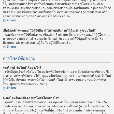
อยู่ใต้ username ของคุณในข้อความ และในข้อมูลส่วนตัว ขึ้นอยู่กับรูปแบบที่คุณ
ใช้). บอร์ดส่วนมากใช้ระดับขั้นเพื่อแสดงจำนวนข้อความที่คุณโพสต์ และเพื่อระบุ
สถานะพิเศษ เช่น moderator และ administrator จะมีระดับขั้นพิเศษ. กรุณาอย่าโพสต์
ข้อความมากๆ เพื่อหวังให้ระดับขั้นเพิ่มขึ้น เพราะบางทีคุณอาจถูก moderator หรือ
administrator ทำการลดจำนวนการโพสต์ของคุณลง.
ข้างบน
เมื่อฉันคลิกส่ง email ให้ผู้ใช้อื่น ทำไมระบบถึงถามให้ฉันเข้าสู่ระบบใหม่?
ขออภัย เฉพาะผู้ใช้ที่สมัครสมาชิกแล้วแล้วเท่านั้น ที่สามารถส่ง email ให้ผู้อื่น ผ่าน
ทางแบบฟอร์มส่ง email ของบอร์ด (ถ้า admin อนุญาตให้ใช้คุณลักษณะนี้) เพื่อ
ป้องกันการส่ง email รบกวนผู้อื่น โดยผู้ใช้ที่ไม่ระบุชื่อ.
ข้างบน
การโพสต์ข้อความ
จะสร้างหัวข้อใหม่ได้อย่างไร?
คลิกที่ปุ่มสร้างหัวข้อใหม่ ใน บอร์ดหรือในหัวข้อ (คุณอาจต้องสมัครสมาชิกก่อน จึง
จะสามารถโพสต์ข้อความได้). คุณจะเห็นข้อความบอกว่าคุณสามารถสร้างหัวข้อใหม่
ได้หรือไม่ ที่ด้านล่างของหน้าใน บอร์ดหรือในหัวข้อ (เช่น คุณสามารถสร้างหัวข้อ
ใหม่, คุณสามารถละคะแนน, ฯลฯ.)
ข้างบน
จะแก้ไขหรือลบข้อความที่โพสต์ได้อย่างไร?
คุณสามารถแก้ไขหรือลบข้อความของคุณเท่านั้น (ยกเว้น admin ของบอร์ด หรือ
moderator ของ forum). คุณสามารถแก้ไขข้อความที่โพสต์ (บางครั้งอาจมีการจำกัด
จำนวนครั้งของการแก้ไข) โดยคลิกที่ปุ่ม แก้ไข ในข้อความนั้น. ถ้ามีคนตอบข้อความ