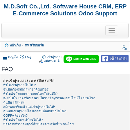
M.D.Soft Co.,Ltd. Software House CRM, ERP
E-Commerce Solutions Odoo Support
T
o
g
g
หน้าเว็บ
หน้าเว็บบอร์ด
l
นห
e
า
n
เมนูลัด
FAQ
เข้าสู่ระบบ
เข้าระบบ
Log in with LINE
a
สมัครสมาชิก
v
FAQ
i
g
a
การเข้าสู่ระบบ และ การสมัครสมาชิก
t
ทำไมเข้าสู่ระบบไม่ได้ ?
i
จำเป็นต้องสมัครสมาชิกด้วยหรือ?
o
ทำไมฉันถึงออกจากระบบโดยอัตโนมัติ?
n
จะสั่งไม่ให้แสดงชื่อของฉัน ในรายชื่อผู้ที่กำลัง ออนไลน์ ได้อย่างไร?
ฉันลืม รหัสผ่าน!
สมัครสมาชิกแล้ว แต่เข้าสู่ระบบไม่ได้!
ฉันเคยเข้าสู่ระบบได้ แต่ตอนนี้กลับเข้าไม่ได้?!
COPPA คืออะไร?
ทำไมฉันถึงลงทะเีบียนไม่ได้?
ข้อความที่ว่า “ลบคุีกกี้ทั้งหมดของบอร์ดนี้” ทำอะไร ?