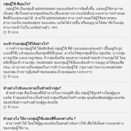
กลุ่มผู้ใช้ คืออะไร?
กลุ่มผู้ใช้ เป็นกลุ่มที่ administrator ของบอร์ดทำการจัดตั้งขึ้น. แต่ละผู้ใช้สามารถ
เป็นสมาชิกในหลายๆกลุ่มพร้อมกัน (ซึ่งแตกต่างจากบอร์ดอื่นๆ) และสามารถกำหนด
สิทธิ์กับแต่ละกลุ่มได้. ช่วยให้ administrator สามารถกำหนดให้ผู้ใช้หลายๆคน
สามารถเป็น moderators ของแต่ละ บอร์ดได้ง่ายขึ้น หรืออนุญาตให้สมาชิกในกลุ่ม
สามารถเข้าไปใน บอร์ดส่วนตัว, ฯลฯ.
ข้างบน
จะเข้าร่วมกลุ่มผู้ใช้ได้อย่างไร?
การเข้าร่วมกลุ่มผู้ใช้ ให้คลิกลิงค์ กลุ่มผู้ใช้ ที่ด้านบนของแต่ละหน้า (ขึ้นอยู่กับรูป
แบบที่ใช้) แล้วคุณจะเห็นกลุ่มที่มีทั้งหมด. อาจไม่ใช่ทุกกลุ่มที่เป็น กลุ่มเปิด, บางกลุ่ม
อาจถูกปิด และอาจถูกซ่อน. ถ้ากลุ่มนั้นเปิด คุณสามารถส่งคำขอเข้าร่วมกลุ่มได้ โดย
คลิกที่ปุ่มเข้าร่วมกลุ่ม. moderator ของกลุ่มผู้ใช้นั้นจะต้องทำการอนุญาตให้คุณเสีย
ก่อน, เขาอาจถามถึงเหตุผลในการเข้าร่วมกลุ่มผู้ใช้. กรุณาอย่ารบกวน moderator
ของกลุ่ม ถ้าเขาปฏิเสธคำขอของคุณ ด้วยเหตุผลบางประการ.
ข้างบน
ทำอย่างไรฉันจะกลายเป็นหัวหน้ากลุ่ม?
หัวหน้ากลุ่ม คือเป็นคนที่มีอำนาจในการอนุมัติ เมื่อ กลุ่มผู้ใช้ถูกสร้างโดยผู้ดูแล
บอร์ด ถ้าคุณสนใจจะเป็นหัวหน้ากลุ่มหรือสนใจสร้างกลุ่ม คุณต้องติดต่อผู้ดูแลบอร์ด
ลองส่งข้อความส่วนตัวถงผู้ดูแลบอร์ด
ข้างบน
ทำอย่างไง ให้บางกลุ่มผู้ใช้แสดงสีที่แตกต่างกัน ?
สามารถทำได้ โดยให้ผู้ดูแลบอร์ดเป็นคนดำเนินการให้ เพื่อให้เห็นความแตกต่าง
ของกลุ่มผู้ใช้งาน.