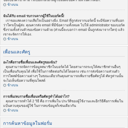
ของบอร์ด เขาสามารถป้องกันไม่ให้ผู้ใช้นั้นส่งข้อความส่วนตัวได้อีก.
ข้างบน
ฉันได้รับ email รบกวนจากผู้ใช้ในบอร์ดนี้!
เราขอแสดงความเสียใจเป็นอย่างยิ่ง. Email ที่ถูกส่งจากบอร์ดนี้ จะมีข้อความที่บอก
ว่าใครเป็นผู้ส่ง. คุณควรส่ง email ที่มีข้อความทั้งหมด ไปให้ administrator ของบอร์ด
ซึ่งรวมทั้งส่วนหัวของข้อความด้วย (ส่วนนี้จะบอกว่า email นั้นถูกส่งมาจากใคร) แล้ว
เขาจะจัดการให้เอง.
ข้างบน
เพื่อนและศัตรู
อะไรคือรายชื่อเพื่อนและศัตรูของฉัน?
คุณสามารถจัดการข้อมูลสมาชิกในบอร์ดได้ โดยสามารถระบุให้สมาชิกท่านอื่นๆ
เป็นเพื่อนกับคุณได้ เพื่อใช้ในการติดต่อกันได้โดยตรง เช่น การส่งข้อความส่วนตัว
การโพสต์ข้อความต่างๆ ในขณะเดียวกันคุณสามารถเพิ่มรายชื่อศัตรูได้ ศัตรูท่านนั้น
จะไม่เห็นข้อความที่คุณโพสต์
ข้างบน
การเพิ่ม/ลบรายชื่อเพื่อนหรือศัตรูทำได้อย่าไร?
คุณสามารถทำได้ 2 วิธี คือ การเพิ่มใน ประวัติของผู้ใช้งานและอีกวิธีคือการเพิ่มใน
แป้นควบคุมของผู้ใช้ ในการลบข้อมูลก็เช่นเดียวกัน
ข้างบน
การค้นหาข้อมูลในฟอรั่ม