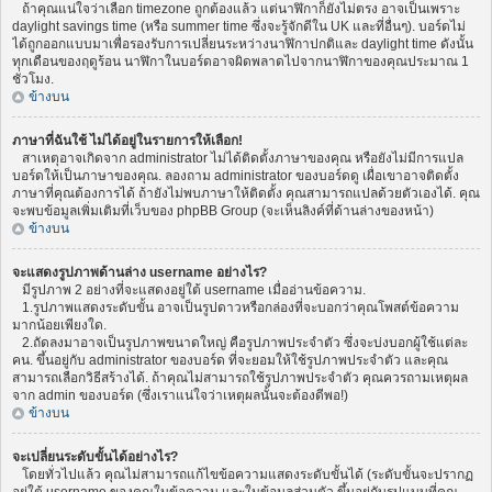
ถ้าคุณแน่ใจว่าเลือก timezone ถูกต้องแล้ว แต่นาฬิกาก็ยังไม่ตรง อาจเป็นเพราะ
daylight savings time (หรือ summer time ซึ่งจะรู้จักดีใน UK และที่อื่นๆ). บอร์ดไม่
ได้ถูกออกแบบมาเพื่อรองรับการเปลี่ยนระหว่างนาฬิกาปกติและ daylight time ดังนั้น
ทุกเดือนของฤดูร้อน นาฬิกาในบอร์ดอาจผิดพลาดไปจากนาฬิกาของคุณประมาณ 1
ชั่วโมง.
ข้างบน
ภาษาที่ฉันใช้ ไม่ได้อยู่ในรายการให้เลือก!
สาเหตุอาจเกิดจาก administrator ไม่ได้ติดตั้งภาษาของคุณ หรือยังไม่มีการแปล
บอร์ดให้เป็นภาษาของคุณ. ลองถาม administrator ของบอร์ดดู เผื่อเขาอาจติดตั้ง
ภาษาที่คุณต้องการได้ ถ้ายังไม่พบภาษาให้ติดตั้ง คุณสามารถแปลด้วยตัวเองได้. คุณ
จะพบข้อมูลเพิ่มเติมที่เว็บของ phpBB Group (จะเห็นลิงค์ที่ด้านล่างของหน้า)
ข้างบน
จะแสดงรูปภาพด้านล่าง username อย่างไร?
มีรูปภาพ 2 อย่างที่จะแสดงอยู่ใต้ username เมื่ออ่านข้อความ.
1.รูปภาพแสดงระดับขั้น อาจเป็นรูปดาวหรือกล่องที่จะบอกว่าคุณโพสต์ข้อความ
มากน้อยเพียงใด.
2.ถัดลงมาอาจเป็นรูปภาพขนาดใหญ่ คือรูปภาพประจำตัว ซึ่งจะบ่งบอกผู้ใช้แต่ละ
คน. ขึ้นอยู่กับ administrator ของบอร์ด ที่จะยอมให้ใช้รูปภาพประจำตัว และคุณ
สามารถเลือกวิธีสร้างได้. ถ้าคุณไม่สามารถใช้รูปภาพประจำตัว คุณควรถามเหตุผล
จาก admin ของบอร์ด (ซึ่งเราแน่ใจว่าเหตุผลนั้นจะต้องดีพอ!)
ข้างบน
จะเปลี่ยนระดับขั้นได้อย่างไร?
โดยทั่วไปแล้ว คุณไม่สามารถแก้ไขข้อความแสดงระดับขั้นได้ (ระดับขั้นจะปรากฏ