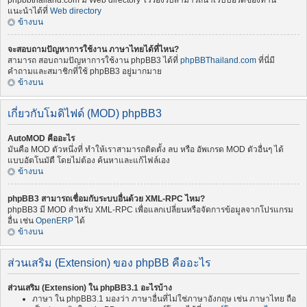
phpbbthailand.com มี Web directory ไว้รองรับสามารถนำเว็บบอร์ดของท่าน
แนะนำได้ที่
Web directory
ข้างบน
จะสอบถามปัญหาการใช้งาน ภาษาไทยได้ที่ไหน?
สามารถ สอบถามปัญหาการใช้งาน phpBB3 ได้ที่
phpBBThailand.com
ที่นี่มี
คำถามและสมาชิกที่ใช้ phpBB3 อยู่มากมาย
ข้างบน
เกี่ยวกับโมดิไฟด์ (MOD) phpBB3
AutoMOD คืออะไร
มันคือ MOD ตัวหนึ่งที่ ทำให้เราสามารถติดตั้ง ลบ หรือ อัพเกรด MOD ตัวอื่นๆ ได้
แบบอัตโนมัตื โดยไม่ต้อง ค้นหาและแก้ไฟล์เอง
ข้างบน
phpBB3 สามารถเชื่อมกับระบบอื่นด้วย XML-RPC ไหม?
phpBB3 มี MOD สำหรับ XML-RPC เพื่อแลกเปลี่ยนหรือจัดการข้อมูลจากโปรแกรม
อื่น เช่น
OpenERP
ได้
ข้างบน
ส่วนเสริม (Extension) ของ phpBB คืออะไร
ส่วนเสริม (Extension) ใน phpBB3.1 อะไรบ้าง
ภาษา ใน phpBB3.1 มองว่า ภาษาอื่นที่ไม่ใช่ภาษาอังกฤษ เช่น ภาษาไทย ถือ