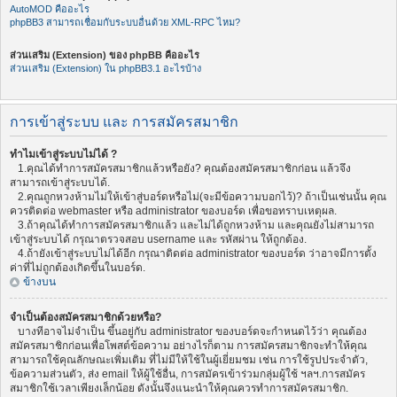
AutoMOD คืออะไร
phpBB3 สามารถเชื่อมกับระบบอื่นด้วย XML-RPC ไหม?
ส่วนเสริม (Extension) ของ phpBB คืออะไร
ส่วนเสริม (Extension) ใน phpBB3.1 อะไรบ้าง
การเข้าสู่ระบบ และ การสมัครสมาชิก
ทำไมเข้าสู่ระบบไม่ได้ ?
1.คุณได้ทำการสมัครสมาชิกแล้วหรือยัง? คุณต้องสมัครสมาชิกก่อน แล้วจึง
สามารถเข้าสู่ระบบได้.
2.คุณถูกหวงห้ามไม่ให้เข้าสู่บอร์ดหรือไม่(จะมีข้อความบอกไว้)? ถ้าเป็นเช่นนั้น คุณ
ควรติดต่อ webmaster หรือ administrator ของบอร์ด เพื่อขอทราบเหตุผล.
3.ถ้าคุณได้ทำการสมัครสมาชิกแล้ว และไม่ได้ถูกหวงห้าม และคุณยังไม่สามารถ
เข้าสู่ระบบได้ กรุณาตรวจสอบ username และ รหัสผ่าน ให้ถูกต้อง.
4.ถ้ายังเข้าสู่ระบบไม่ได้อีก กรุณาติดต่อ administrator ของบอร์ด ว่าอาจมีการตั้ง
ค่าที่ไม่ถูกต้องเกิดขึ้นในบอร์ด.
ข้างบน
จำเป็นต้องสมัครสมาชิกด้วยหรือ?
บางทีอาจไม่จำเป็น ขึ้นอยู่กับ administrator ของบอร์ดจะกำหนดไว้ว่า คุณต้อง
สมัครสมาชิกก่อนเพื่อโพสต์ข้อความ อย่างไรก็ตาม การสมัครสมาชิกจะทำให้คุณ
สามารถใช้คุณลักษณะเพิ่มเติม ที่ไม่มีให้ใช้ในผู้เยี่ยมชม เช่น การใช้รูปประจำตัว,
ข้อความส่วนตัว, ส่ง email ให้ผู้ใช้อื่น, การสมัครเข้าร่วมกลุ่มผู้ใช้ ฯลฯ.การสมัคร
สมาชิกใช้เวลาเพียงเล็กน้อย ดังนั้นจึงแนะนำให้คุณควรทำการสมัครสมาชิก.