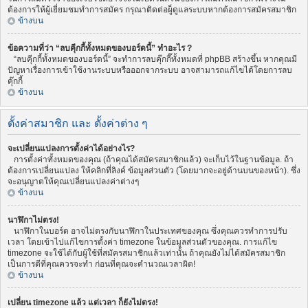
ต้องการให้ผู้เยี่ยมชมทำการสมัคร กรุณาติดต่อผู็ดูแลระบบหากต้องการสมัครสมาชิก
ข้างบน
ข้อความที่ว่า “ลบคุีกกี้ทั้งหมดของบอร์ดนี้” ทำอะไร ?
“ลบคุีกกี้ทั้งหมดของบอร์ดนี้” จะทำการลบคุ๊กกี๊ทั้งหมดที่ phpBB สร้างขึ้น หากคุณมี
ปัญหาเรื่องการเข้าใช้งานระบบหรือออกจากระบบ อาจสามารถแก้ไขได้โดยการลบ
คุ๊กกี้
ข้างบน
ตั้งค่าสมาชิก และ ตั้งค่าต่าง ๆ
จะเปลี่ยนแปลงการตั้งค่าได้อย่างไร?
การตั้งค่าทั้งหมดของคุณ (ถ้าคุณได้สมัครสมาชิกแล้ว) จะเก็บไว้ในฐานข้อมูล. ถ้า
ต้องการเปลี่ยนแปลง ให้คลิกที่ลิงค์ ข้อมูลส่วนตัว (โดยมากจะอยู่ด้านบนของหน้า). ซึ่ง
จะอนุญาตให้คุณเปลี่ยนแปลงค่าต่างๆ
ข้างบน
นาฬิกาไม่ตรง!
นาฬิกาในบอร์ด อาจไม่ตรงกับนาฬิกาในประเทศของคุณ ซึ่งคุณควรทำการปรับ
เวลา โดยเข้าไปแก้ไขการตั้งค่า timezone ในข้อมูลส่วนตัวของคุณ. การแก้ไข
timezone จะใช้ได้กับผู้ใช้ที่สมัครสมาชิกแล้วเท่านั้น ถ้าคุณยังไม่ได้สมัครสมาชิก
เป็นการดีที่คุณควรจะทำ ก่อนที่คุณจะคำนวณเวลาผิด!
ข้างบน
เปลี่ยน timezone แล้ว แต่เวลา ก็ยังไม่ตรง!