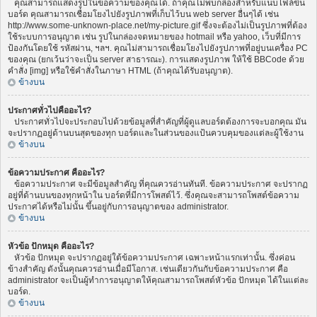
คุณสามารถแสดงรูปในข้อความของคุณได้. ถ้าคุณไม่พบกล่องสำหรับแนบไฟล์ขึ้น
บอร์ด คุณสามารถเชื่อมโยงไปยังรูปภาพที่เก็บไว้บน web server อื่นๆได้ เช่น
http://www.some-unknown-place.net/my-picture.gif ซึ่งจะต้องไม่เป็นรูปภาพที่ต้อง
ใช้ระบบการอนุญาต เช่น รูปในกล่องจดหมายของ hotmail หรือ yahoo, เว็บที่มีการ
ป้องกันโดยใช้ รหัสผ่าน, ฯลฯ. คุณไม่สามารถเชื่อมโยงไปยังรูปภาพที่อยู่บนเครื่อง PC
ของคุณ (ยกเว้นว่าจะเป็น server สาธารณะ). การแสดงรูปภาพ ให้ใช้ BBCode ด้วย
คำสั่ง [img] หรือใช้คำสั่งในภาษา HTML (ถ้าคุณได้รับอนุญาต).
ข้างบน
ประกาศทั่วไปคืออะไร?
ประกาศทั่วไปจะประกอบไปด้วยข้อมูลที่สำคัญที่ผู้ดูแลบอร์ดต้องการจะบอกคุณ มัน
จะปรากฏอยู่ด้านบนสุดของทุก บอร์ดและในส่วนของแป้นควบคุมของแต่ละผู้ใช้งาน
ข้างบน
ข้อความประกาศ คืออะไร?
ข้อความประกาศ จะมีข้อมูลสำคัญ ที่คุณควรอ่านทันที. ข้อความประกาศ จะปรากฏ
อยู่ที่ด้านบนของทุกหน้าใน บอร์ดที่มีการโพสต์ไว้. ซึ่งคุณจะสามารถโพสต์ข้อความ
ประกาศได้หรือไม่นั้น ขึ้นอยู่กับการอนุญาตของ administrator.
ข้างบน
หัวข้อ ปักหมุด คืออะไร?
หัวข้อ ปักหมุด จะปรากฏอยู่ใต้ข้อความประกาศ เฉพาะหน้าแรกเท่านั้น. ซึ่งค่อน
ข้างสำคัญ ดังนั้นคุณควรอ่านเมื่อมีโอกาส. เช่นเดียวกันกับข้อความประกาศ คือ
administrator จะเป็นผู้ทำการอนุญาตให้คุณสามารถโพสต์หัวข้อ ปักหมุด ได้ในแต่ละ
บอร์ด.
ข้างบน