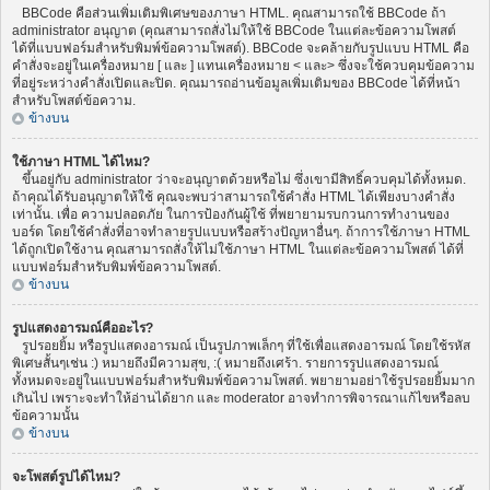
BBCode คือส่วนเพิ่มเติมพิเศษของภาษา HTML. คุณสามารถใช้ BBCode ถ้า
administrator อนุญาต (คุณสามารถสั่งไม่ให้ใช้ BBCode ในแต่ละข้อความโพสต์
ได้ที่แบบฟอร์มสำหรับพิมพ์ข้อความโพสต์). BBCode จะคล้ายกับรูปแบบ HTML คือ
คำสั่งจะอยู่ในเครื่องหมาย [ และ ] แทนเครื่องหมาย < และ> ซึ่งจะใช้ควบคุมข้อความ
ที่อยู่ระหว่างคำสั่งเปิดและปิด. คุณมารถอ่านข้อมูลเพิ่มเติมของ BBCode ได้ที่หน้า
สำหรับโพสต์ข้อความ.
ข้างบน
ใช้ภาษา HTML ได้ไหม?
ขึ้นอยู่กับ administrator ว่าจะอนุญาตด้วยหรือไม่ ซึ่งเขามีสิทธิ์ควบคุมได้ทั้งหมด.
ถ้าคุณได้รับอนุญาตให้ใช้ คุณจะพบว่าสามารถใช้คำสั่ง HTML ได้เพียงบางคำสั่ง
เท่านั้น. เพื่อ ความปลอดภัย ในการป้องกันผู้ใช้ ที่พยายามรบกวนการทำงานของ
บอร์ด โดยใช้คำสั่งที่อาจทำลายรูปแบบหรือสร้างปัญหาอื่นๆ. ถ้าการใช้ภาษา HTML
ได้ถูกเปิดใช้งาน คุณสามารถสั่งให้ไม่ใช้ภาษา HTML ในแต่ละข้อความโพสต์ ได้ที่
แบบฟอร์มสำหรับพิมพ์ข้อความโพสต์.
ข้างบน
รูปแสดงอารมณ์คืออะไร?
รูปรอยยิ้ม หรือรูปแสดงอารมณ์ เป็นรูปภาพเล็กๆ ที่ใช้เพื่อแสดงอารมณ์ โดยใช้รหัส
พิเศษสั้นๆเช่น :) หมายถึงมีความสุข, :( หมายถึงเศร้า. รายการรูปแสดงอารมณ์
ทั้งหมดจะอยู่ในแบบฟอร์มสำหรับพิมพ์ข้อความโพสต์. พยายามอย่าใช้รูปรอยยิ้มมาก
เกินไป เพราะจะทำให้อ่านได้ยาก และ moderator อาจทำการพิจารณาแก้ไขหรือลบ
ข้อความนั้น
ข้างบน
จะโพสต์รูปได้ไหม?