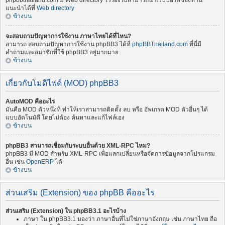
phpbbthailand.com มี Web directory ไว้รองรับสามารถนำเว็บบอร์ดของท่าน
แนะนำได้ที่
Web directory
ข้างบน
จะสอบถามปัญหาการใช้งาน ภาษาไทยได้ที่ไหน?
สามารถ สอบถามปัญหาการใช้งาน phpBB3 ได้ที่
phpBBThailand.com
ที่นี่มี
คำถามและสมาชิกที่ใช้ phpBB3 อยู่มากมาย
ข้างบน
เกี่ยวกับโมดิไฟด์ (MOD) phpBB3
AutoMOD คืออะไร
มันคือ MOD ตัวหนึ่งที่ ทำให้เราสามารถติดตั้ง ลบ หรือ อัพเกรด MOD ตัวอื่นๆ ได้
แบบอัตโนมัตื โดยไม่ต้อง ค้นหาและแก้ไฟล์เอง
ข้างบน
phpBB3 สามารถเชื่อมกับระบบอื่นด้วย XML-RPC ไหม?
phpBB3 มี MOD สำหรับ XML-RPC เพื่อแลกเปลี่ยนหรือจัดการข้อมูลจากโปรแกรม
อื่น เช่น
OpenERP
ได้
ข้างบน
ส่วนเสริม (Extension) ของ phpBB คืออะไร
ส่วนเสริม (Extension) ใน phpBB3.1 อะไรบ้าง
ภาษา ใน phpBB3.1 มองว่า ภาษาอื่นที่ไม่ใช่ภาษาอังกฤษ เช่น ภาษาไทย ถือ