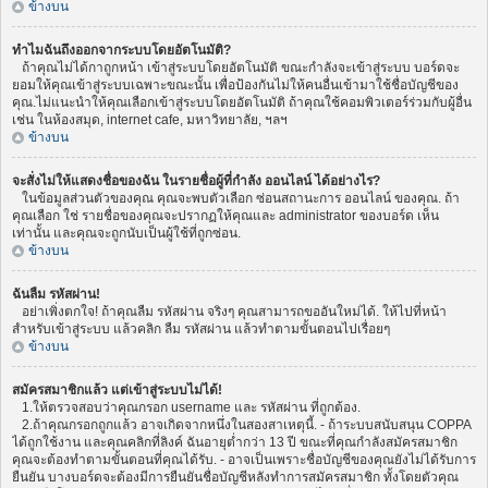
ข้างบน
ทำไมฉันถึงออกจากระบบโดยอัตโนมัติ?
ถ้าคุณไม่ได้กาถูกหน้า เข้าสู่ระบบโดยอัตโนมัติ ขณะกำลังจะเข้าสู่ระบบ บอร์ดจะ
ยอมให้คุณเข้าสู่ระบบเฉพาะขณะนั้น เพื่อป้องกันไม่ให้คนอื่นเข้ามาใช้ชื่อบัญชีของ
คุณ.ไม่แนะนำให้คุณเลือกเข้าสู่ระบบโดยอัตโนมัติ ถ้าคุณใช้คอมพิวเตอร์ร่วมกับผู้อื่น
เช่น ในห้องสมุด, internet cafe, มหาวิทยาลัย, ฯลฯ
ข้างบน
จะสั่งไม่ให้แสดงชื่อของฉัน ในรายชื่อผู้ที่กำลัง ออนไลน์ ได้อย่างไร?
ในข้อมูลส่วนตัวของคุณ คุณจะพบตัวเลือก ซ่อนสถานะการ ออนไลน์ ของคุณ. ถ้า
คุณเลือก ใช่ รายชื่อของคุณจะปรากฏให้คุณและ administrator ของบอร์ด เห็น
เท่านั้น และคุณจะถูกนับเป็นผู้ใช้ที่ถูกซ่อน.
ข้างบน
ฉันลืม รหัสผ่าน!
อย่าเพิ่งตกใจ! ถ้าคุณลืม รหัสผ่าน จริงๆ คุณสามารถขออันใหม่ได้. ให้ไปที่หน้า
สำหรับเข้าสู่ระบบ แล้วคลิก ลืม รหัสผ่าน แล้วทำตามขั้นตอนไปเรื่อยๆ
ข้างบน
สมัครสมาชิกแล้ว แต่เข้าสู่ระบบไม่ได้!
1.ให้ตรวจสอบว่าคุณกรอก username และ รหัสผ่าน ที่ถูกต้อง.
2.ถ้าคุณกรอกถูกแล้ว อาจเกิดจากหนึ่งในสองสาเหตุนี้. - ถ้าระบบสนับสนุน COPPA
ได้ถูกใช้งาน และคุณคลิกที่ลิงค์ ฉันอายุต่ำกว่า 13 ปี ขณะที่คุณกำลังสมัครสมาชิก
คุณจะต้องทำตามขั้นตอนที่คุณได้รับ. - อาจเป็นเพราะชื่อบัญชีของคุณยังไม่ได้รับการ
ยืนยัน บางบอร์ดจะต้องมีการยืนยันชื่อบัญชีหลังทำการสมัครสมาชิก ทั้งโดยตัวคุณ