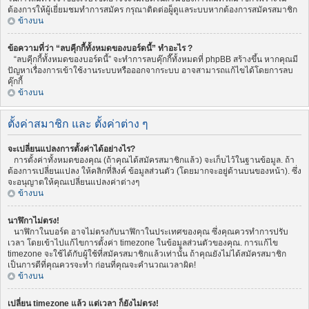
ต้องการให้ผู้เยี่ยมชมทำการสมัคร กรุณาติดต่อผู็ดูแลระบบหากต้องการสมัครสมาชิก
ข้างบน
ข้อความที่ว่า “ลบคุีกกี้ทั้งหมดของบอร์ดนี้” ทำอะไร ?
“ลบคุีกกี้ทั้งหมดของบอร์ดนี้” จะทำการลบคุ๊กกี๊ทั้งหมดที่ phpBB สร้างขึ้น หากคุณมี
ปัญหาเรื่องการเข้าใช้งานระบบหรือออกจากระบบ อาจสามารถแก้ไขได้โดยการลบ
คุ๊กกี้
ข้างบน
ตั้งค่าสมาชิก และ ตั้งค่าต่าง ๆ
จะเปลี่ยนแปลงการตั้งค่าได้อย่างไร?
การตั้งค่าทั้งหมดของคุณ (ถ้าคุณได้สมัครสมาชิกแล้ว) จะเก็บไว้ในฐานข้อมูล. ถ้า
ต้องการเปลี่ยนแปลง ให้คลิกที่ลิงค์ ข้อมูลส่วนตัว (โดยมากจะอยู่ด้านบนของหน้า). ซึ่ง
จะอนุญาตให้คุณเปลี่ยนแปลงค่าต่างๆ
ข้างบน
นาฬิกาไม่ตรง!
นาฬิกาในบอร์ด อาจไม่ตรงกับนาฬิกาในประเทศของคุณ ซึ่งคุณควรทำการปรับ
เวลา โดยเข้าไปแก้ไขการตั้งค่า timezone ในข้อมูลส่วนตัวของคุณ. การแก้ไข
timezone จะใช้ได้กับผู้ใช้ที่สมัครสมาชิกแล้วเท่านั้น ถ้าคุณยังไม่ได้สมัครสมาชิก
เป็นการดีที่คุณควรจะทำ ก่อนที่คุณจะคำนวณเวลาผิด!
ข้างบน
เปลี่ยน timezone แล้ว แต่เวลา ก็ยังไม่ตรง!