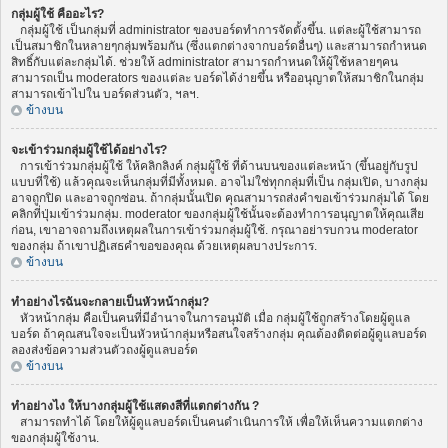
กลุ่มผู้ใช้ คืออะไร?
กลุ่มผู้ใช้ เป็นกลุ่มที่ administrator ของบอร์ดทำการจัดตั้งขึ้น. แต่ละผู้ใช้สามารถ
เป็นสมาชิกในหลายๆกลุ่มพร้อมกัน (ซึ่งแตกต่างจากบอร์ดอื่นๆ) และสามารถกำหนด
สิทธิ์กับแต่ละกลุ่มได้. ช่วยให้ administrator สามารถกำหนดให้ผู้ใช้หลายๆคน
สามารถเป็น moderators ของแต่ละ บอร์ดได้ง่ายขึ้น หรืออนุญาตให้สมาชิกในกลุ่ม
สามารถเข้าไปใน บอร์ดส่วนตัว, ฯลฯ.
ข้างบน
จะเข้าร่วมกลุ่มผู้ใช้ได้อย่างไร?
การเข้าร่วมกลุ่มผู้ใช้ ให้คลิกลิงค์ กลุ่มผู้ใช้ ที่ด้านบนของแต่ละหน้า (ขึ้นอยู่กับรูป
แบบที่ใช้) แล้วคุณจะเห็นกลุ่มที่มีทั้งหมด. อาจไม่ใช่ทุกกลุ่มที่เป็น กลุ่มเปิด, บางกลุ่ม
อาจถูกปิด และอาจถูกซ่อน. ถ้ากลุ่มนั้นเปิด คุณสามารถส่งคำขอเข้าร่วมกลุ่มได้ โดย
คลิกที่ปุ่มเข้าร่วมกลุ่ม. moderator ของกลุ่มผู้ใช้นั้นจะต้องทำการอนุญาตให้คุณเสีย
ก่อน, เขาอาจถามถึงเหตุผลในการเข้าร่วมกลุ่มผู้ใช้. กรุณาอย่ารบกวน moderator
ของกลุ่ม ถ้าเขาปฏิเสธคำขอของคุณ ด้วยเหตุผลบางประการ.
ข้างบน
ทำอย่างไรฉันจะกลายเป็นหัวหน้ากลุ่ม?
หัวหน้ากลุ่ม คือเป็นคนที่มีอำนาจในการอนุมัติ เมื่อ กลุ่มผู้ใช้ถูกสร้างโดยผู้ดูแล
บอร์ด ถ้าคุณสนใจจะเป็นหัวหน้ากลุ่มหรือสนใจสร้างกลุ่ม คุณต้องติดต่อผู้ดูแลบอร์ด
ลองส่งข้อความส่วนตัวถงผู้ดูแลบอร์ด
ข้างบน
ทำอย่างไง ให้บางกลุ่มผู้ใช้แสดงสีที่แตกต่างกัน ?
สามารถทำได้ โดยให้ผู้ดูแลบอร์ดเป็นคนดำเนินการให้ เพื่อให้เห็นความแตกต่าง
ของกลุ่มผู้ใช้งาน.