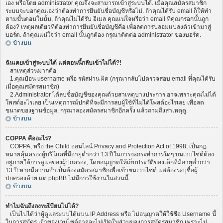
เอง หรือโดย administrator คุณจึงจะสามารถเข้าสู่ระบบได้. เมื่อคุณสมัครสมาชิก
ระบบจะบอกคุณเองว่าต้องทำการยืนยันชื่อบัญชีหรือไม่. ถ้าคุณได้รับ email ก็ให้ทำ
ตามขั้นตอนในนั้น, ถ้าคุณไม่ได้รับ อีเมล คุณแน่ใจหรือว่า email ที่คุณกรอกนั้นถูก
ต้อง? เหตุผลเดียวที่ต้องทำการยืนยันชื่อบัญชีคือ เพื่อลดการปลอมแปลงตัวเข้ามาสู่
บอร์ด. ถ้าคุณแน่ใจว่า email นั้นถูกต้อง กรุณาติดต่อ administrator ของบอร์ด.
ข้างบน
ฉันเคยเข้าสู่ระบบได้ แต่ตอนนี้กลับเข้าไม่ได้?!
สาเหตุส่วนมากคือ
1.คุณป้อน username หรือ รหัสผ่าน ผิด (กรุณากลับไปตรวจสอบ email ที่คุณได้รับ
เมื่อคุณสมัครสมาชิก)
2.Administrator ได้ลบชื่อบัญชีของคุณด้วยสาเหตุบางประการ อาจเพราะคุณไม่ได้
โพสต์อะไรเลย เป็นเหตุการณ์ปกติที่จะมีการลบผู้ใช้ที่ไม่ได้โพสต์อะไรเลย เพื่อลด
ขนาดของฐานข้อมูล. กรุณาลองสมัครสมาชิกอีกครั้ง แล้วถามถึงสาเหตุดู.
ข้างบน
COPPA คืออะไร?
COPPA, หรือ the Child ออนไลน์ Privacy and Protection Act of 1998, เป็นกฏ
หมายคุ้มครองผู้บริโภคที่มีอายุต่ำกว่า 13 ปีในการจะกระทำการใดๆ บนเวบไซต์ต้อง
อยู่ภายใต้การดูแลของผู้ปกครอง, โดยอนุญาตให้เก็บประวัติของเด็กที่มีอายุต่ำกว่า
13 ปี หากมีความจำเป็นต้องสมัครสมาชิกเพื่อเข้าชมเวบไซต์ แต่ต้องระบุชื่อผู้
ปกครองด้วย แต่ phpBB ไม่มีการใช้งานในส่วนนี้
ข้างบน
ทำไมฉันถึงลงทะเีบียนไม่ได้?
เป็นไปได้ว่าผู้ดูแลระบบได้แบน IP Address หรือ ไม่อนุญาตให้ใช้ชื่อ Username นี้
ในการสมัคร เจ้าของเวบไซต์อาจจะไม่เปิดในส่วนของการสมัครสมาชิก เพราะไม่