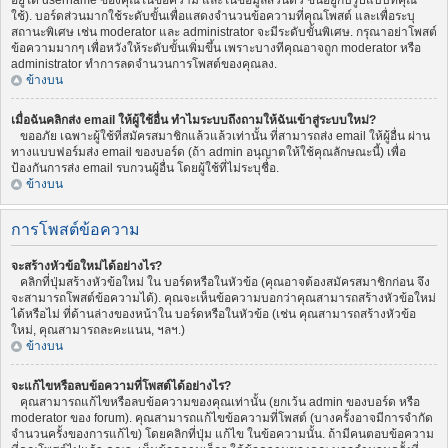
อยู่ใต้ username ของคุณในข้อความ และในข้อมูลส่วนตัว ขึ้นอยู่กับรูปแบบที่คุณ
ใช้). บอร์ดส่วนมากใช้ระดับขั้นเพื่อแสดงจำนวนข้อความที่คุณโพสต์ และเพื่อระบุ
สถานะพิเศษ เช่น moderator และ administrator จะมีระดับขั้นพิเศษ. กรุณาอย่าโพสต์
ข้อความมากๆ เพื่อหวังให้ระดับขั้นเพิ่มขึ้น เพราะบางทีคุณอาจถูก moderator หรือ
administrator ทำการลดจำนวนการโพสต์ของคุณลง.
ข้างบน
เมื่อฉันคลิกส่ง email ให้ผู้ใช้อื่น ทำไมระบบถึงถามให้ฉันเข้าสู่ระบบใหม่?
ขออภัย เฉพาะผู้ใช้ที่สมัครสมาชิกแล้วแล้วเท่านั้น ที่สามารถส่ง email ให้ผู้อื่น ผ่าน
ทางแบบฟอร์มส่ง email ของบอร์ด (ถ้า admin อนุญาตให้ใช้คุณลักษณะนี้) เพื่อ
ป้องกันการส่ง email รบกวนผู้อื่น โดยผู้ใช้ที่ไม่ระบุชื่อ.
ข้างบน
การโพสต์ข้อความ
จะสร้างหัวข้อใหม่ได้อย่างไร?
คลิกที่ปุ่มสร้างหัวข้อใหม่ ใน บอร์ดหรือในหัวข้อ (คุณอาจต้องสมัครสมาชิกก่อน จึง
จะสามารถโพสต์ข้อความได้). คุณจะเห็นข้อความบอกว่าคุณสามารถสร้างหัวข้อใหม่
ได้หรือไม่ ที่ด้านล่างของหน้าใน บอร์ดหรือในหัวข้อ (เช่น คุณสามารถสร้างหัวข้อ
ใหม่, คุณสามารถละคะแนน, ฯลฯ.)
ข้างบน
จะแก้ไขหรือลบข้อความที่โพสต์ได้อย่างไร?
คุณสามารถแก้ไขหรือลบข้อความของคุณเท่านั้น (ยกเว้น admin ของบอร์ด หรือ
moderator ของ forum). คุณสามารถแก้ไขข้อความที่โพสต์ (บางครั้งอาจมีการจำกัด
จำนวนครั้งของการแก้ไข) โดยคลิกที่ปุ่ม แก้ไข ในข้อความนั้น. ถ้ามีคนตอบข้อความ