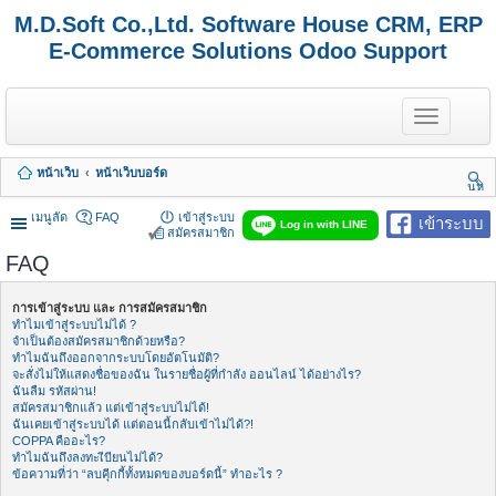
M.D.Soft Co.,Ltd. Software House CRM, ERP
E-Commerce Solutions Odoo Support
T
o
g
g
หน้าเว็บ
หน้าเว็บบอร์ด
l
นห
e
า
n
เมนูลัด
FAQ
เข้าสู่ระบบ
เข้าระบบ
Log in with LINE
a
สมัครสมาชิก
v
FAQ
i
g
a
การเข้าสู่ระบบ และ การสมัครสมาชิก
t
ทำไมเข้าสู่ระบบไม่ได้ ?
i
จำเป็นต้องสมัครสมาชิกด้วยหรือ?
o
ทำไมฉันถึงออกจากระบบโดยอัตโนมัติ?
n
จะสั่งไม่ให้แสดงชื่อของฉัน ในรายชื่อผู้ที่กำลัง ออนไลน์ ได้อย่างไร?
ฉันลืม รหัสผ่าน!
สมัครสมาชิกแล้ว แต่เข้าสู่ระบบไม่ได้!
ฉันเคยเข้าสู่ระบบได้ แต่ตอนนี้กลับเข้าไม่ได้?!
COPPA คืออะไร?
ทำไมฉันถึงลงทะเีบียนไม่ได้?
ข้อความที่ว่า “ลบคุีกกี้ทั้งหมดของบอร์ดนี้” ทำอะไร ?