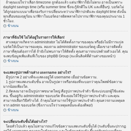
ถ้าคุณแน่ใจว่าเลือก timezone ถูกต้องแล้ว แต่นาฬิกาก็ยังไม่ตรง อาจเป็นเพราะ
daylight savings time (หรือ summer time ซึ่งจะรู้จักดีใน UK และที่อื่นๆ). บอร์ดไม่
ได้ถูกออกแบบมาเพื่อรองรับการเปลี่ยนระหว่างนาฬิกาปกติและ daylight time ดังนั้น
ทุกเดือนของฤดูร้อน นาฬิกาในบอร์ดอาจผิดพลาดไปจากนาฬิกาของคุณประมาณ 1
ชั่วโมง.
ข้างบน
ภาษาที่ฉันใช้ ไม่ได้อยู่ในรายการให้เลือก!
สาเหตุอาจเกิดจาก administrator ไม่ได้ติดตั้งภาษาของคุณ หรือยังไม่มีการแปล
บอร์ดให้เป็นภาษาของคุณ. ลองถาม administrator ของบอร์ดดู เผื่อเขาอาจติดตั้ง
ภาษาที่คุณต้องการได้ ถ้ายังไม่พบภาษาให้ติดตั้ง คุณสามารถแปลด้วยตัวเองได้. คุณ
จะพบข้อมูลเพิ่มเติมที่เว็บของ phpBB Group (จะเห็นลิงค์ที่ด้านล่างของหน้า)
ข้างบน
จะแสดงรูปภาพด้านล่าง username อย่างไร?
มีรูปภาพ 2 อย่างที่จะแสดงอยู่ใต้ username เมื่ออ่านข้อความ.
1.รูปภาพแสดงระดับขั้น อาจเป็นรูปดาวหรือกล่องที่จะบอกว่าคุณโพสต์ข้อความ
มากน้อยเพียงใด.
2.ถัดลงมาอาจเป็นรูปภาพขนาดใหญ่ คือรูปภาพประจำตัว ซึ่งจะบ่งบอกผู้ใช้แต่ละ
คน. ขึ้นอยู่กับ administrator ของบอร์ด ที่จะยอมให้ใช้รูปภาพประจำตัว และคุณ
สามารถเลือกวิธีสร้างได้. ถ้าคุณไม่สามารถใช้รูปภาพประจำตัว คุณควรถามเหตุผล
จาก admin ของบอร์ด (ซึ่งเราแน่ใจว่าเหตุผลนั้นจะต้องดีพอ!)
ข้างบน
จะเปลี่ยนระดับขั้นได้อย่างไร?
โดยทั่วไปแล้ว คุณไม่สามารถแก้ไขข้อความแสดงระดับขั้นได้ (ระดับขั้นจะปรากฏ