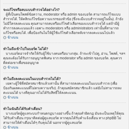
จะแก้ไขหรือลบแบบสำรวจได้อย่างไร?
ผู้ที่เป็นคนโพสต์ข้อความ, moderator หรือ admin ของบอร์ด สามารถแก้ไขแบบ
สำรวจได้. ให้คลิกแก้ไขข้อความแรกของหัวข้อ (ซึ่งจะมีแบบสำรวจอยู่ในนั้น). ถ้ายัง
ไม่มีใครลงคะแนน คุณสามารถลบหรือแก้ไขตัวเลือกของแบบสำรวจได้ แต่ถ้ามีผู้
ทำการลงคะแนนแล้ว เฉพาะ moderators หรือ administrators เท่านั้นที่สามารถ
แก้ไขหรือลบได้. เพื่อป้องกันไม่ให้ผู้ใช้แก้ไขตัวเลือกหลังจากลงคะแนนไปแล้ว
ข้างบน
ทำไมถึงเข้าไปในบอร์ด ไม่ได้?
บางบอร์ดอาจจำกัดให้กับผู้ใช้บางคนหรือบางกลุ่ม. ถ้าจะเข้าไปดู, อ่าน, โพสต์, ฯลฯ
คุณจะต้องได้รับการอนุญาตพิเศษ จาก moderator หรือ admin ของบอร์ด. คุณควร
ติดต่อเขาเพื่อขออนุญาต
ข้างบน
ทำไมถึงลงคะแนนในแบบสำรวจไม่ได้?
เฉพาะผู้ใช้ที่สมัครสมาชิกแล้วเท่านั้น ที่สามารถลงคะแนนในแบบสำรวจ (เพื่อ
ป้องกันผลคะแนนที่ไม่ตรงความจริง). ถ้าคุณสมัครสมาชิกแล้ว แต่ยังไม่สามารถลง
คะแนนได้ บางทีคุณอาจไม่ได้รับสิทธิ์ให้ลงคะแนน.
ข้างบน
ทำไมฉันถึงได้รับคำเตือน?
บางบอร์ดผู้ดูแลระบบกำหนดกฏบางอย่างขึ้น ถ้าคุณทำผิดกฏ มันจะเป็นเหตุให้คุณ
ได้รับคำเตือน กรุณาติดต่อผู้ดูแลบอร์ด หากคุณได้รับคำแจ้งเตือน ทาง phpBB ไม่
สามารถให้คำเตือนได้ๆ กับคุณได้ นอกจากผู้ดูแลบอร์ด
ข้างบน