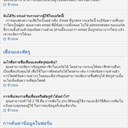
ของบอร์ด เขาสามารถป้องกันไม่ให้ผู้ใช้นั้นส่งข้อความส่วนตัวได้อีก.
ข้างบน
ฉันได้รับ email รบกวนจากผู้ใช้ในบอร์ดนี้!
เราขอแสดงความเสียใจเป็นอย่างยิ่ง. Email ที่ถูกส่งจากบอร์ดนี้ จะมีข้อความที่บอก
ว่าใครเป็นผู้ส่ง. คุณควรส่ง email ที่มีข้อความทั้งหมด ไปให้ administrator ของบอร์ด
ซึ่งรวมทั้งส่วนหัวของข้อความด้วย (ส่วนนี้จะบอกว่า email นั้นถูกส่งมาจากใคร) แล้ว
เขาจะจัดการให้เอง.
ข้างบน
เพื่อนและศัตรู
อะไรคือรายชื่อเพื่อนและศัตรูของฉัน?
คุณสามารถจัดการข้อมูลสมาชิกในบอร์ดได้ โดยสามารถระบุให้สมาชิกท่านอื่นๆ
เป็นเพื่อนกับคุณได้ เพื่อใช้ในการติดต่อกันได้โดยตรง เช่น การส่งข้อความส่วนตัว
การโพสต์ข้อความต่างๆ ในขณะเดียวกันคุณสามารถเพิ่มรายชื่อศัตรูได้ ศัตรูท่านนั้น
จะไม่เห็นข้อความที่คุณโพสต์
ข้างบน
การเพิ่ม/ลบรายชื่อเพื่อนหรือศัตรูทำได้อย่าไร?
คุณสามารถทำได้ 2 วิธี คือ การเพิ่มใน ประวัติของผู้ใช้งานและอีกวิธีคือการเพิ่มใน
แป้นควบคุมของผู้ใช้ ในการลบข้อมูลก็เช่นเดียวกัน
ข้างบน
การค้นหาข้อมูลในฟอรั่ม