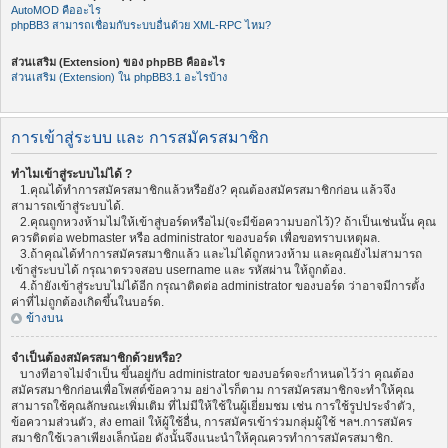
AutoMOD คืออะไร
phpBB3 สามารถเชื่อมกับระบบอื่นด้วย XML-RPC ไหม?
ส่วนเสริม (Extension) ของ phpBB คืออะไร
ส่วนเสริม (Extension) ใน phpBB3.1 อะไรบ้าง
การเข้าสู่ระบบ และ การสมัครสมาชิก
ทำไมเข้าสู่ระบบไม่ได้ ?
1.คุณได้ทำการสมัครสมาชิกแล้วหรือยัง? คุณต้องสมัครสมาชิกก่อน แล้วจึง
สามารถเข้าสู่ระบบได้.
2.คุณถูกหวงห้ามไม่ให้เข้าสู่บอร์ดหรือไม่(จะมีข้อความบอกไว้)? ถ้าเป็นเช่นนั้น คุณ
ควรติดต่อ webmaster หรือ administrator ของบอร์ด เพื่อขอทราบเหตุผล.
3.ถ้าคุณได้ทำการสมัครสมาชิกแล้ว และไม่ได้ถูกหวงห้าม และคุณยังไม่สามารถ
เข้าสู่ระบบได้ กรุณาตรวจสอบ username และ รหัสผ่าน ให้ถูกต้อง.
4.ถ้ายังเข้าสู่ระบบไม่ได้อีก กรุณาติดต่อ administrator ของบอร์ด ว่าอาจมีการตั้ง
ค่าที่ไม่ถูกต้องเกิดขึ้นในบอร์ด.
ข้างบน
จำเป็นต้องสมัครสมาชิกด้วยหรือ?
บางทีอาจไม่จำเป็น ขึ้นอยู่กับ administrator ของบอร์ดจะกำหนดไว้ว่า คุณต้อง
สมัครสมาชิกก่อนเพื่อโพสต์ข้อความ อย่างไรก็ตาม การสมัครสมาชิกจะทำให้คุณ
สามารถใช้คุณลักษณะเพิ่มเติม ที่ไม่มีให้ใช้ในผู้เยี่ยมชม เช่น การใช้รูปประจำตัว,
ข้อความส่วนตัว, ส่ง email ให้ผู้ใช้อื่น, การสมัครเข้าร่วมกลุ่มผู้ใช้ ฯลฯ.การสมัคร
สมาชิกใช้เวลาเพียงเล็กน้อย ดังนั้นจึงแนะนำให้คุณควรทำการสมัครสมาชิก.