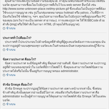
คุณสามารถแสดงรูปในข้อความของคุณได้. ถ้าคุณไม่พบกล่องสำหรับแนบไฟล์ขึ้น
บอร์ด คุณสามารถเชื่อมโยงไปยังรูปภาพที่เก็บไว้บน web server อื่นๆได้ เช่น
http://www.some-unknown-place.net/my-picture.gif ซึ่งจะต้องไม่เป็นรูปภาพที่ต้อง
ใช้ระบบการอนุญาต เช่น รูปในกล่องจดหมายของ hotmail หรือ yahoo, เว็บที่มีการ
ป้องกันโดยใช้ รหัสผ่าน, ฯลฯ. คุณไม่สามารถเชื่อมโยงไปยังรูปภาพที่อยู่บนเครื่อง PC
ของคุณ (ยกเว้นว่าจะเป็น server สาธารณะ). การแสดงรูปภาพ ให้ใช้ BBCode ด้วย
คำสั่ง [img] หรือใช้คำสั่งในภาษา HTML (ถ้าคุณได้รับอนุญาต).
ข้างบน
ประกาศทั่วไปคืออะไร?
ประกาศทั่วไปจะประกอบไปด้วยข้อมูลที่สำคัญที่ผู้ดูแลบอร์ดต้องการจะบอกคุณ มัน
จะปรากฏอยู่ด้านบนสุดของทุก บอร์ดและในส่วนของแป้นควบคุมของแต่ละผู้ใช้งาน
ข้างบน
ข้อความประกาศ คืออะไร?
ข้อความประกาศ จะมีข้อมูลสำคัญ ที่คุณควรอ่านทันที. ข้อความประกาศ จะปรากฏ
อยู่ที่ด้านบนของทุกหน้าใน บอร์ดที่มีการโพสต์ไว้. ซึ่งคุณจะสามารถโพสต์ข้อความ
ประกาศได้หรือไม่นั้น ขึ้นอยู่กับการอนุญาตของ administrator.
ข้างบน
หัวข้อ ปักหมุด คืออะไร?
หัวข้อ ปักหมุด จะปรากฏอยู่ใต้ข้อความประกาศ เฉพาะหน้าแรกเท่านั้น. ซึ่งค่อน
ข้างสำคัญ ดังนั้นคุณควรอ่านเมื่อมีโอกาส. เช่นเดียวกันกับข้อความประกาศ คือ
administrator จะเป็นผู้ทำการอนุญาตให้คุณสามารถโพสต์หัวข้อ ปักหมุด ได้ในแต่ละ
บอร์ด.
ข้างบน