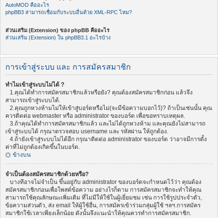
AutoMOD คืออะไร
phpBB3 สามารถเชื่อมกับระบบอื่นด้วย XML-RPC ไหม?
ส่วนเสริม (Extension) ของ phpBB คืออะไร
ส่วนเสริม (Extension) ใน phpBB3.1 อะไรบ้าง
การเข้าสู่ระบบ และ การสมัครสมาชิก
ทำไมเข้าสู่ระบบไม่ได้ ?
1.คุณได้ทำการสมัครสมาชิกแล้วหรือยัง? คุณต้องสมัครสมาชิกก่อน แล้วจึง
สามารถเข้าสู่ระบบได้.
2.คุณถูกหวงห้ามไม่ให้เข้าสู่บอร์ดหรือไม่(จะมีข้อความบอกไว้)? ถ้าเป็นเช่นนั้น คุณ
ควรติดต่อ webmaster หรือ administrator ของบอร์ด เพื่อขอทราบเหตุผล.
3.ถ้าคุณได้ทำการสมัครสมาชิกแล้ว และไม่ได้ถูกหวงห้าม และคุณยังไม่สามารถ
เข้าสู่ระบบได้ กรุณาตรวจสอบ username และ รหัสผ่าน ให้ถูกต้อง.
4.ถ้ายังเข้าสู่ระบบไม่ได้อีก กรุณาติดต่อ administrator ของบอร์ด ว่าอาจมีการตั้ง
ค่าที่ไม่ถูกต้องเกิดขึ้นในบอร์ด.
ข้างบน
จำเป็นต้องสมัครสมาชิกด้วยหรือ?
บางทีอาจไม่จำเป็น ขึ้นอยู่กับ administrator ของบอร์ดจะกำหนดไว้ว่า คุณต้อง
สมัครสมาชิกก่อนเพื่อโพสต์ข้อความ อย่างไรก็ตาม การสมัครสมาชิกจะทำให้คุณ
สามารถใช้คุณลักษณะเพิ่มเติม ที่ไม่มีให้ใช้ในผู้เยี่ยมชม เช่น การใช้รูปประจำตัว,
ข้อความส่วนตัว, ส่ง email ให้ผู้ใช้อื่น, การสมัครเข้าร่วมกลุ่มผู้ใช้ ฯลฯ.การสมัคร
สมาชิกใช้เวลาเพียงเล็กน้อย ดังนั้นจึงแนะนำให้คุณควรทำการสมัครสมาชิก.