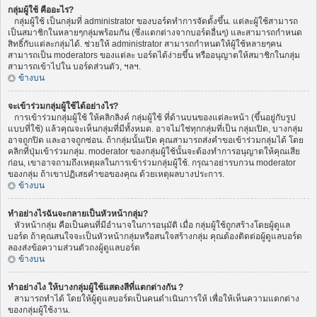
กลุ่มผู้ใช้ คืออะไร?
กลุ่มผู้ใช้ เป็นกลุ่มที่ administrator ของบอร์ดทำการจัดตั้งขึ้น. แต่ละผู้ใช้สามารถ
เป็นสมาชิกในหลายๆกลุ่มพร้อมกัน (ซึ่งแตกต่างจากบอร์ดอื่นๆ) และสามารถกำหนด
สิทธิ์กับแต่ละกลุ่มได้. ช่วยให้ administrator สามารถกำหนดให้ผู้ใช้หลายๆคน
สามารถเป็น moderators ของแต่ละ บอร์ดได้ง่ายขึ้น หรืออนุญาตให้สมาชิกในกลุ่ม
สามารถเข้าไปใน บอร์ดส่วนตัว, ฯลฯ.
ข้างบน
จะเข้าร่วมกลุ่มผู้ใช้ได้อย่างไร?
การเข้าร่วมกลุ่มผู้ใช้ ให้คลิกลิงค์ กลุ่มผู้ใช้ ที่ด้านบนของแต่ละหน้า (ขึ้นอยู่กับรูป
แบบที่ใช้) แล้วคุณจะเห็นกลุ่มที่มีทั้งหมด. อาจไม่ใช่ทุกกลุ่มที่เป็น กลุ่มเปิด, บางกลุ่ม
อาจถูกปิด และอาจถูกซ่อน. ถ้ากลุ่มนั้นเปิด คุณสามารถส่งคำขอเข้าร่วมกลุ่มได้ โดย
คลิกที่ปุ่มเข้าร่วมกลุ่ม. moderator ของกลุ่มผู้ใช้นั้นจะต้องทำการอนุญาตให้คุณเสีย
ก่อน, เขาอาจถามถึงเหตุผลในการเข้าร่วมกลุ่มผู้ใช้. กรุณาอย่ารบกวน moderator
ของกลุ่ม ถ้าเขาปฏิเสธคำขอของคุณ ด้วยเหตุผลบางประการ.
ข้างบน
ทำอย่างไรฉันจะกลายเป็นหัวหน้ากลุ่ม?
หัวหน้ากลุ่ม คือเป็นคนที่มีอำนาจในการอนุมัติ เมื่อ กลุ่มผู้ใช้ถูกสร้างโดยผู้ดูแล
บอร์ด ถ้าคุณสนใจจะเป็นหัวหน้ากลุ่มหรือสนใจสร้างกลุ่ม คุณต้องติดต่อผู้ดูแลบอร์ด
ลองส่งข้อความส่วนตัวถงผู้ดูแลบอร์ด
ข้างบน
ทำอย่างไง ให้บางกลุ่มผู้ใช้แสดงสีที่แตกต่างกัน ?
สามารถทำได้ โดยให้ผู้ดูแลบอร์ดเป็นคนดำเนินการให้ เพื่อให้เห็นความแตกต่าง
ของกลุ่มผู้ใช้งาน.