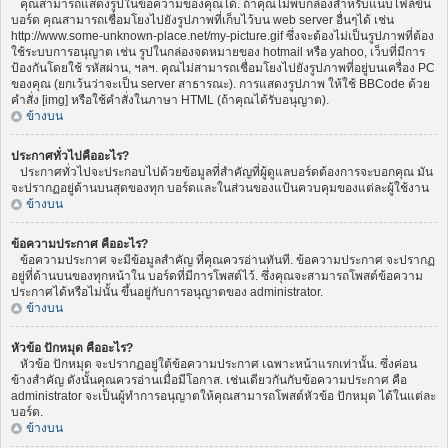
คุณสามารถแสดงรูปในข้อความของคุณได้. ถ้าคุณไม่พบกล่องสำหรับแนบไฟล์ขึ้น
บอร์ด คุณสามารถเชื่อมโยงไปยังรูปภาพที่เก็บไว้บน web server อื่นๆได้ เช่น
http://www.some-unknown-place.net/my-picture.gif ซึ่งจะต้องไม่เป็นรูปภาพที่ต้อง
ใช้ระบบการอนุญาต เช่น รูปในกล่องจดหมายของ hotmail หรือ yahoo, เว็บที่มีการ
ป้องกันโดยใช้ รหัสผ่าน, ฯลฯ. คุณไม่สามารถเชื่อมโยงไปยังรูปภาพที่อยู่บนเครื่อง PC
ของคุณ (ยกเว้นว่าจะเป็น server สาธารณะ). การแสดงรูปภาพ ให้ใช้ BBCode ด้วย
คำสั่ง [img] หรือใช้คำสั่งในภาษา HTML (ถ้าคุณได้รับอนุญาต).
ข้างบน
ประกาศทั่วไปคืออะไร?
ประกาศทั่วไปจะประกอบไปด้วยข้อมูลที่สำคัญที่ผู้ดูแลบอร์ดต้องการจะบอกคุณ มัน
จะปรากฏอยู่ด้านบนสุดของทุก บอร์ดและในส่วนของแป้นควบคุมของแต่ละผู้ใช้งาน
ข้างบน
ข้อความประกาศ คืออะไร?
ข้อความประกาศ จะมีข้อมูลสำคัญ ที่คุณควรอ่านทันที. ข้อความประกาศ จะปรากฏ
อยู่ที่ด้านบนของทุกหน้าใน บอร์ดที่มีการโพสต์ไว้. ซึ่งคุณจะสามารถโพสต์ข้อความ
ประกาศได้หรือไม่นั้น ขึ้นอยู่กับการอนุญาตของ administrator.
ข้างบน
หัวข้อ ปักหมุด คืออะไร?
หัวข้อ ปักหมุด จะปรากฏอยู่ใต้ข้อความประกาศ เฉพาะหน้าแรกเท่านั้น. ซึ่งค่อน
ข้างสำคัญ ดังนั้นคุณควรอ่านเมื่อมีโอกาส. เช่นเดียวกันกับข้อความประกาศ คือ
administrator จะเป็นผู้ทำการอนุญาตให้คุณสามารถโพสต์หัวข้อ ปักหมุด ได้ในแต่ละ
บอร์ด.
ข้างบน