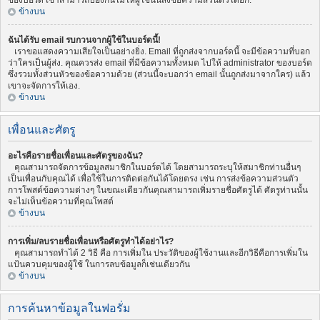
ของบอร์ด เขาสามารถป้องกันไม่ให้ผู้ใช้นั้นส่งข้อความส่วนตัวได้อีก.
ข้างบน
ฉันได้รับ email รบกวนจากผู้ใช้ในบอร์ดนี้!
เราขอแสดงความเสียใจเป็นอย่างยิ่ง. Email ที่ถูกส่งจากบอร์ดนี้ จะมีข้อความที่บอก
ว่าใครเป็นผู้ส่ง. คุณควรส่ง email ที่มีข้อความทั้งหมด ไปให้ administrator ของบอร์ด
ซึ่งรวมทั้งส่วนหัวของข้อความด้วย (ส่วนนี้จะบอกว่า email นั้นถูกส่งมาจากใคร) แล้ว
เขาจะจัดการให้เอง.
ข้างบน
เพื่อนและศัตรู
อะไรคือรายชื่อเพื่อนและศัตรูของฉัน?
คุณสามารถจัดการข้อมูลสมาชิกในบอร์ดได้ โดยสามารถระบุให้สมาชิกท่านอื่นๆ
เป็นเพื่อนกับคุณได้ เพื่อใช้ในการติดต่อกันได้โดยตรง เช่น การส่งข้อความส่วนตัว
การโพสต์ข้อความต่างๆ ในขณะเดียวกันคุณสามารถเพิ่มรายชื่อศัตรูได้ ศัตรูท่านนั้น
จะไม่เห็นข้อความที่คุณโพสต์
ข้างบน
การเพิ่ม/ลบรายชื่อเพื่อนหรือศัตรูทำได้อย่าไร?
คุณสามารถทำได้ 2 วิธี คือ การเพิ่มใน ประวัติของผู้ใช้งานและอีกวิธีคือการเพิ่มใน
แป้นควบคุมของผู้ใช้ ในการลบข้อมูลก็เช่นเดียวกัน
ข้างบน
การค้นหาข้อมูลในฟอรั่ม