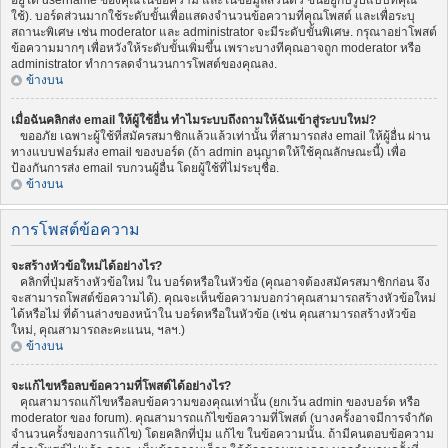
อยู่ใต้ username ของคุณในข้อความ และในข้อมูลส่วนตัว ขึ้นอยู่กับรูปแบบที่คุณ
ใช้). บอร์ดส่วนมากใช้ระดับขั้นเพื่อแสดงจำนวนข้อความที่คุณโพสต์ และเพื่อระบุ
สถานะพิเศษ เช่น moderator และ administrator จะมีระดับขั้นพิเศษ. กรุณาอย่าโพสต์
ข้อความมากๆ เพื่อหวังให้ระดับขั้นเพิ่มขึ้น เพราะบางทีคุณอาจถูก moderator หรือ
administrator ทำการลดจำนวนการโพสต์ของคุณลง.
ข้างบน
เมื่อฉันคลิกส่ง email ให้ผู้ใช้อื่น ทำไมระบบถึงถามให้ฉันเข้าสู่ระบบใหม่?
ขออภัย เฉพาะผู้ใช้ที่สมัครสมาชิกแล้วแล้วเท่านั้น ที่สามารถส่ง email ให้ผู้อื่น ผ่าน
ทางแบบฟอร์มส่ง email ของบอร์ด (ถ้า admin อนุญาตให้ใช้คุณลักษณะนี้) เพื่อ
ป้องกันการส่ง email รบกวนผู้อื่น โดยผู้ใช้ที่ไม่ระบุชื่อ.
ข้างบน
การโพสต์ข้อความ
จะสร้างหัวข้อใหม่ได้อย่างไร?
คลิกที่ปุ่มสร้างหัวข้อใหม่ ใน บอร์ดหรือในหัวข้อ (คุณอาจต้องสมัครสมาชิกก่อน จึง
จะสามารถโพสต์ข้อความได้). คุณจะเห็นข้อความบอกว่าคุณสามารถสร้างหัวข้อใหม่
ได้หรือไม่ ที่ด้านล่างของหน้าใน บอร์ดหรือในหัวข้อ (เช่น คุณสามารถสร้างหัวข้อ
ใหม่, คุณสามารถละคะแนน, ฯลฯ.)
ข้างบน
จะแก้ไขหรือลบข้อความที่โพสต์ได้อย่างไร?
คุณสามารถแก้ไขหรือลบข้อความของคุณเท่านั้น (ยกเว้น admin ของบอร์ด หรือ
moderator ของ forum). คุณสามารถแก้ไขข้อความที่โพสต์ (บางครั้งอาจมีการจำกัด
จำนวนครั้งของการแก้ไข) โดยคลิกที่ปุ่ม แก้ไข ในข้อความนั้น. ถ้ามีคนตอบข้อความ