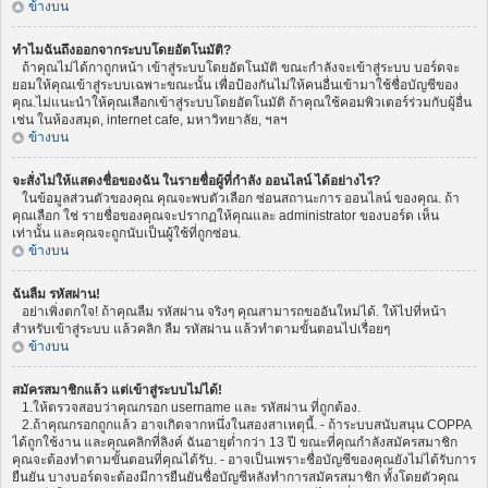
ข้างบน
ทำไมฉันถึงออกจากระบบโดยอัตโนมัติ?
ถ้าคุณไม่ได้กาถูกหน้า เข้าสู่ระบบโดยอัตโนมัติ ขณะกำลังจะเข้าสู่ระบบ บอร์ดจะ
ยอมให้คุณเข้าสู่ระบบเฉพาะขณะนั้น เพื่อป้องกันไม่ให้คนอื่นเข้ามาใช้ชื่อบัญชีของ
คุณ.ไม่แนะนำให้คุณเลือกเข้าสู่ระบบโดยอัตโนมัติ ถ้าคุณใช้คอมพิวเตอร์ร่วมกับผู้อื่น
เช่น ในห้องสมุด, internet cafe, มหาวิทยาลัย, ฯลฯ
ข้างบน
จะสั่งไม่ให้แสดงชื่อของฉัน ในรายชื่อผู้ที่กำลัง ออนไลน์ ได้อย่างไร?
ในข้อมูลส่วนตัวของคุณ คุณจะพบตัวเลือก ซ่อนสถานะการ ออนไลน์ ของคุณ. ถ้า
คุณเลือก ใช่ รายชื่อของคุณจะปรากฏให้คุณและ administrator ของบอร์ด เห็น
เท่านั้น และคุณจะถูกนับเป็นผู้ใช้ที่ถูกซ่อน.
ข้างบน
ฉันลืม รหัสผ่าน!
อย่าเพิ่งตกใจ! ถ้าคุณลืม รหัสผ่าน จริงๆ คุณสามารถขออันใหม่ได้. ให้ไปที่หน้า
สำหรับเข้าสู่ระบบ แล้วคลิก ลืม รหัสผ่าน แล้วทำตามขั้นตอนไปเรื่อยๆ
ข้างบน
สมัครสมาชิกแล้ว แต่เข้าสู่ระบบไม่ได้!
1.ให้ตรวจสอบว่าคุณกรอก username และ รหัสผ่าน ที่ถูกต้อง.
2.ถ้าคุณกรอกถูกแล้ว อาจเกิดจากหนึ่งในสองสาเหตุนี้. - ถ้าระบบสนับสนุน COPPA
ได้ถูกใช้งาน และคุณคลิกที่ลิงค์ ฉันอายุต่ำกว่า 13 ปี ขณะที่คุณกำลังสมัครสมาชิก
คุณจะต้องทำตามขั้นตอนที่คุณได้รับ. - อาจเป็นเพราะชื่อบัญชีของคุณยังไม่ได้รับการ
ยืนยัน บางบอร์ดจะต้องมีการยืนยันชื่อบัญชีหลังทำการสมัครสมาชิก ทั้งโดยตัวคุณ