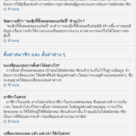
ต้องการให้ผู้เยี่ยมชมทำการสมัคร กรุณาติดต่อผู็ดูแลระบบหากต้องการสมัครสมาชิก
ข้างบน
ข้อความที่ว่า “ลบคุีกกี้ทั้งหมดของบอร์ดนี้” ทำอะไร ?
“ลบคุีกกี้ทั้งหมดของบอร์ดนี้” จะทำการลบคุ๊กกี๊ทั้งหมดที่ phpBB สร้างขึ้น หากคุณมี
ปัญหาเรื่องการเข้าใช้งานระบบหรือออกจากระบบ อาจสามารถแก้ไขได้โดยการลบ
คุ๊กกี้
ข้างบน
ตั้งค่าสมาชิก และ ตั้งค่าต่าง ๆ
จะเปลี่ยนแปลงการตั้งค่าได้อย่างไร?
การตั้งค่าทั้งหมดของคุณ (ถ้าคุณได้สมัครสมาชิกแล้ว) จะเก็บไว้ในฐานข้อมูล. ถ้า
ต้องการเปลี่ยนแปลง ให้คลิกที่ลิงค์ ข้อมูลส่วนตัว (โดยมากจะอยู่ด้านบนของหน้า). ซึ่ง
จะอนุญาตให้คุณเปลี่ยนแปลงค่าต่างๆ
ข้างบน
นาฬิกาไม่ตรง!
นาฬิกาในบอร์ด อาจไม่ตรงกับนาฬิกาในประเทศของคุณ ซึ่งคุณควรทำการปรับ
เวลา โดยเข้าไปแก้ไขการตั้งค่า timezone ในข้อมูลส่วนตัวของคุณ. การแก้ไข
timezone จะใช้ได้กับผู้ใช้ที่สมัครสมาชิกแล้วเท่านั้น ถ้าคุณยังไม่ได้สมัครสมาชิก
เป็นการดีที่คุณควรจะทำ ก่อนที่คุณจะคำนวณเวลาผิด!
ข้างบน
เปลี่ยน timezone แล้ว แต่เวลา ก็ยังไม่ตรง!