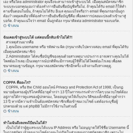
เอง หรือโดย administrator คุณจึงจะสามารถเข้าสู่ระบบได้. เมื่อคุณสมัครสมาชิก
ระบบจะบอกคุณเองว่าต้องทำการยืนยันชื่อบัญชีหรือไม่. ถ้าคุณได้รับ email ก็ให้ทำ
ตามขั้นตอนในนั้น, ถ้าคุณไม่ได้รับ อีเมล คุณแน่ใจหรือว่า email ที่คุณกรอกนั้นถูก
ต้อง? เหตุผลเดียวที่ต้องทำการยืนยันชื่อบัญชีคือ เพื่อลดการปลอมแปลงตัวเข้ามาสู่
บอร์ด. ถ้าคุณแน่ใจว่า email นั้นถูกต้อง กรุณาติดต่อ administrator ของบอร์ด.
ข้างบน
ฉันเคยเข้าสู่ระบบได้ แต่ตอนนี้กลับเข้าไม่ได้?!
สาเหตุส่วนมากคือ
1.คุณป้อน username หรือ รหัสผ่าน ผิด (กรุณากลับไปตรวจสอบ email ที่คุณได้รับ
เมื่อคุณสมัครสมาชิก)
2.Administrator ได้ลบชื่อบัญชีของคุณด้วยสาเหตุบางประการ อาจเพราะคุณไม่ได้
โพสต์อะไรเลย เป็นเหตุการณ์ปกติที่จะมีการลบผู้ใช้ที่ไม่ได้โพสต์อะไรเลย เพื่อลด
ขนาดของฐานข้อมูล. กรุณาลองสมัครสมาชิกอีกครั้ง แล้วถามถึงสาเหตุดู.
ข้างบน
COPPA คืออะไร?
COPPA, หรือ the Child ออนไลน์ Privacy and Protection Act of 1998, เป็นกฏ
หมายคุ้มครองผู้บริโภคที่มีอายุต่ำกว่า 13 ปีในการจะกระทำการใดๆ บนเวบไซต์ต้อง
อยู่ภายใต้การดูแลของผู้ปกครอง, โดยอนุญาตให้เก็บประวัติของเด็กที่มีอายุต่ำกว่า
13 ปี หากมีความจำเป็นต้องสมัครสมาชิกเพื่อเข้าชมเวบไซต์ แต่ต้องระบุชื่อผู้
ปกครองด้วย แต่ phpBB ไม่มีการใช้งานในส่วนนี้
ข้างบน
ทำไมฉันถึงลงทะเีบียนไม่ได้?
เป็นไปได้ว่าผู้ดูแลระบบได้แบน IP Address หรือ ไม่อนุญาตให้ใช้ชื่อ Username นี้
ในการสมัคร เจ้าของเวบไซต์อาจจะไม่เปิดในส่วนของการสมัครสมาชิก เพราะไม่