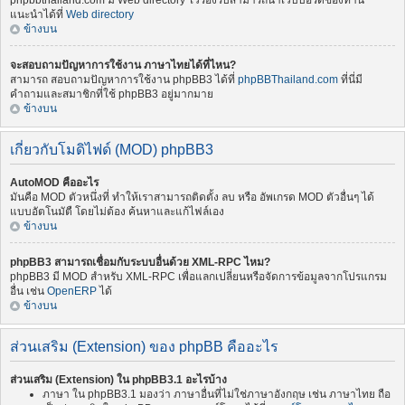
phpbbthailand.com มี Web directory ไว้รองรับสามารถนำเว็บบอร์ดของท่าน
แนะนำได้ที่
Web directory
ข้างบน
จะสอบถามปัญหาการใช้งาน ภาษาไทยได้ที่ไหน?
สามารถ สอบถามปัญหาการใช้งาน phpBB3 ได้ที่
phpBBThailand.com
ที่นี่มี
คำถามและสมาชิกที่ใช้ phpBB3 อยู่มากมาย
ข้างบน
เกี่ยวกับโมดิไฟด์ (MOD) phpBB3
AutoMOD คืออะไร
มันคือ MOD ตัวหนึ่งที่ ทำให้เราสามารถติดตั้ง ลบ หรือ อัพเกรด MOD ตัวอื่นๆ ได้
แบบอัตโนมัตื โดยไม่ต้อง ค้นหาและแก้ไฟล์เอง
ข้างบน
phpBB3 สามารถเชื่อมกับระบบอื่นด้วย XML-RPC ไหม?
phpBB3 มี MOD สำหรับ XML-RPC เพื่อแลกเปลี่ยนหรือจัดการข้อมูลจากโปรแกรม
อื่น เช่น
OpenERP
ได้
ข้างบน
ส่วนเสริม (Extension) ของ phpBB คืออะไร
ส่วนเสริม (Extension) ใน phpBB3.1 อะไรบ้าง
ภาษา ใน phpBB3.1 มองว่า ภาษาอื่นที่ไม่ใช่ภาษาอังกฤษ เช่น ภาษาไทย ถือ