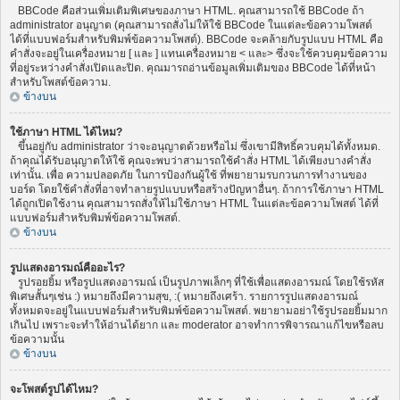
BBCode คือส่วนเพิ่มเติมพิเศษของภาษา HTML. คุณสามารถใช้ BBCode ถ้า
administrator อนุญาต (คุณสามารถสั่งไม่ให้ใช้ BBCode ในแต่ละข้อความโพสต์
ได้ที่แบบฟอร์มสำหรับพิมพ์ข้อความโพสต์). BBCode จะคล้ายกับรูปแบบ HTML คือ
คำสั่งจะอยู่ในเครื่องหมาย [ และ ] แทนเครื่องหมาย < และ> ซึ่งจะใช้ควบคุมข้อความ
ที่อยู่ระหว่างคำสั่งเปิดและปิด. คุณมารถอ่านข้อมูลเพิ่มเติมของ BBCode ได้ที่หน้า
สำหรับโพสต์ข้อความ.
ข้างบน
ใช้ภาษา HTML ได้ไหม?
ขึ้นอยู่กับ administrator ว่าจะอนุญาตด้วยหรือไม่ ซึ่งเขามีสิทธิ์ควบคุมได้ทั้งหมด.
ถ้าคุณได้รับอนุญาตให้ใช้ คุณจะพบว่าสามารถใช้คำสั่ง HTML ได้เพียงบางคำสั่ง
เท่านั้น. เพื่อ ความปลอดภัย ในการป้องกันผู้ใช้ ที่พยายามรบกวนการทำงานของ
บอร์ด โดยใช้คำสั่งที่อาจทำลายรูปแบบหรือสร้างปัญหาอื่นๆ. ถ้าการใช้ภาษา HTML
ได้ถูกเปิดใช้งาน คุณสามารถสั่งให้ไม่ใช้ภาษา HTML ในแต่ละข้อความโพสต์ ได้ที่
แบบฟอร์มสำหรับพิมพ์ข้อความโพสต์.
ข้างบน
รูปแสดงอารมณ์คืออะไร?
รูปรอยยิ้ม หรือรูปแสดงอารมณ์ เป็นรูปภาพเล็กๆ ที่ใช้เพื่อแสดงอารมณ์ โดยใช้รหัส
พิเศษสั้นๆเช่น :) หมายถึงมีความสุข, :( หมายถึงเศร้า. รายการรูปแสดงอารมณ์
ทั้งหมดจะอยู่ในแบบฟอร์มสำหรับพิมพ์ข้อความโพสต์. พยายามอย่าใช้รูปรอยยิ้มมาก
เกินไป เพราะจะทำให้อ่านได้ยาก และ moderator อาจทำการพิจารณาแก้ไขหรือลบ
ข้อความนั้น
ข้างบน
จะโพสต์รูปได้ไหม?