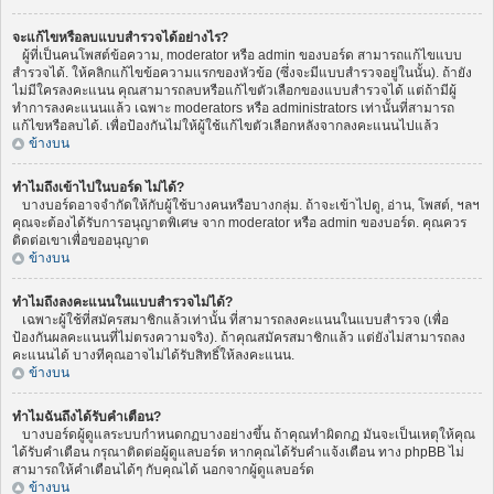
จะแก้ไขหรือลบแบบสำรวจได้อย่างไร?
ผู้ที่เป็นคนโพสต์ข้อความ, moderator หรือ admin ของบอร์ด สามารถแก้ไขแบบ
สำรวจได้. ให้คลิกแก้ไขข้อความแรกของหัวข้อ (ซึ่งจะมีแบบสำรวจอยู่ในนั้น). ถ้ายัง
ไม่มีใครลงคะแนน คุณสามารถลบหรือแก้ไขตัวเลือกของแบบสำรวจได้ แต่ถ้ามีผู้
ทำการลงคะแนนแล้ว เฉพาะ moderators หรือ administrators เท่านั้นที่สามารถ
แก้ไขหรือลบได้. เพื่อป้องกันไม่ให้ผู้ใช้แก้ไขตัวเลือกหลังจากลงคะแนนไปแล้ว
ข้างบน
ทำไมถึงเข้าไปในบอร์ด ไม่ได้?
บางบอร์ดอาจจำกัดให้กับผู้ใช้บางคนหรือบางกลุ่ม. ถ้าจะเข้าไปดู, อ่าน, โพสต์, ฯลฯ
คุณจะต้องได้รับการอนุญาตพิเศษ จาก moderator หรือ admin ของบอร์ด. คุณควร
ติดต่อเขาเพื่อขออนุญาต
ข้างบน
ทำไมถึงลงคะแนนในแบบสำรวจไม่ได้?
เฉพาะผู้ใช้ที่สมัครสมาชิกแล้วเท่านั้น ที่สามารถลงคะแนนในแบบสำรวจ (เพื่อ
ป้องกันผลคะแนนที่ไม่ตรงความจริง). ถ้าคุณสมัครสมาชิกแล้ว แต่ยังไม่สามารถลง
คะแนนได้ บางทีคุณอาจไม่ได้รับสิทธิ์ให้ลงคะแนน.
ข้างบน
ทำไมฉันถึงได้รับคำเตือน?
บางบอร์ดผู้ดูแลระบบกำหนดกฏบางอย่างขึ้น ถ้าคุณทำผิดกฏ มันจะเป็นเหตุให้คุณ
ได้รับคำเตือน กรุณาติดต่อผู้ดูแลบอร์ด หากคุณได้รับคำแจ้งเตือน ทาง phpBB ไม่
สามารถให้คำเตือนได้ๆ กับคุณได้ นอกจากผู้ดูแลบอร์ด
ข้างบน