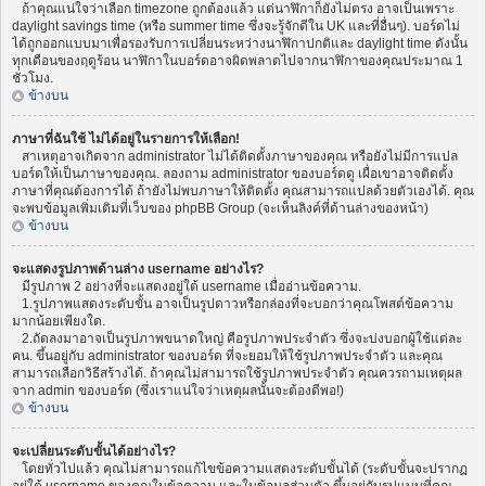
ถ้าคุณแน่ใจว่าเลือก timezone ถูกต้องแล้ว แต่นาฬิกาก็ยังไม่ตรง อาจเป็นเพราะ
daylight savings time (หรือ summer time ซึ่งจะรู้จักดีใน UK และที่อื่นๆ). บอร์ดไม่
ได้ถูกออกแบบมาเพื่อรองรับการเปลี่ยนระหว่างนาฬิกาปกติและ daylight time ดังนั้น
ทุกเดือนของฤดูร้อน นาฬิกาในบอร์ดอาจผิดพลาดไปจากนาฬิกาของคุณประมาณ 1
ชั่วโมง.
ข้างบน
ภาษาที่ฉันใช้ ไม่ได้อยู่ในรายการให้เลือก!
สาเหตุอาจเกิดจาก administrator ไม่ได้ติดตั้งภาษาของคุณ หรือยังไม่มีการแปล
บอร์ดให้เป็นภาษาของคุณ. ลองถาม administrator ของบอร์ดดู เผื่อเขาอาจติดตั้ง
ภาษาที่คุณต้องการได้ ถ้ายังไม่พบภาษาให้ติดตั้ง คุณสามารถแปลด้วยตัวเองได้. คุณ
จะพบข้อมูลเพิ่มเติมที่เว็บของ phpBB Group (จะเห็นลิงค์ที่ด้านล่างของหน้า)
ข้างบน
จะแสดงรูปภาพด้านล่าง username อย่างไร?
มีรูปภาพ 2 อย่างที่จะแสดงอยู่ใต้ username เมื่ออ่านข้อความ.
1.รูปภาพแสดงระดับขั้น อาจเป็นรูปดาวหรือกล่องที่จะบอกว่าคุณโพสต์ข้อความ
มากน้อยเพียงใด.
2.ถัดลงมาอาจเป็นรูปภาพขนาดใหญ่ คือรูปภาพประจำตัว ซึ่งจะบ่งบอกผู้ใช้แต่ละ
คน. ขึ้นอยู่กับ administrator ของบอร์ด ที่จะยอมให้ใช้รูปภาพประจำตัว และคุณ
สามารถเลือกวิธีสร้างได้. ถ้าคุณไม่สามารถใช้รูปภาพประจำตัว คุณควรถามเหตุผล
จาก admin ของบอร์ด (ซึ่งเราแน่ใจว่าเหตุผลนั้นจะต้องดีพอ!)
ข้างบน
จะเปลี่ยนระดับขั้นได้อย่างไร?
โดยทั่วไปแล้ว คุณไม่สามารถแก้ไขข้อความแสดงระดับขั้นได้ (ระดับขั้นจะปรากฏ