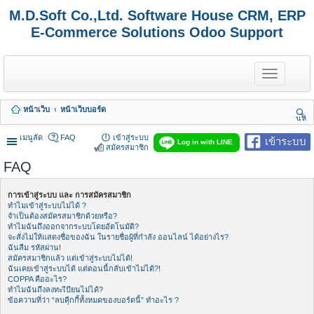
M.D.Soft Co.,Ltd. Software House CRM, ERP
E-Commerce Solutions Odoo Support
T
o
g
g
หน้าเว็บ
หน้าเว็บบอร์ด
l
นห
e
า
n
เมนูลัด
FAQ
เข้าสู่ระบบ
เข้าระบบ
Log in with LINE
a
สมัครสมาชิก
v
FAQ
i
g
a
การเข้าสู่ระบบ และ การสมัครสมาชิก
t
ทำไมเข้าสู่ระบบไม่ได้ ?
i
จำเป็นต้องสมัครสมาชิกด้วยหรือ?
o
ทำไมฉันถึงออกจากระบบโดยอัตโนมัติ?
n
จะสั่งไม่ให้แสดงชื่อของฉัน ในรายชื่อผู้ที่กำลัง ออนไลน์ ได้อย่างไร?
ฉันลืม รหัสผ่าน!
สมัครสมาชิกแล้ว แต่เข้าสู่ระบบไม่ได้!
ฉันเคยเข้าสู่ระบบได้ แต่ตอนนี้กลับเข้าไม่ได้?!
COPPA คืออะไร?
ทำไมฉันถึงลงทะเีบียนไม่ได้?
ข้อความที่ว่า “ลบคุีกกี้ทั้งหมดของบอร์ดนี้” ทำอะไร ?