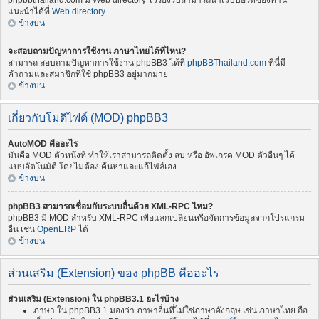
phpbbthailand.com มี Web directory ไว้รองรับสามารถนำเว็บบอร์ดของท่าน
แนะนำได้ที่
Web directory
ข้างบน
จะสอบถามปัญหาการใช้งาน ภาษาไทยได้ที่ไหน?
สามารถ สอบถามปัญหาการใช้งาน phpBB3 ได้ที่
phpBBThailand.com
ที่นี่มี
คำถามและสมาชิกที่ใช้ phpBB3 อยู่มากมาย
ข้างบน
เกี่ยวกับโมดิไฟด์ (MOD) phpBB3
AutoMOD คืออะไร
มันคือ MOD ตัวหนึ่งที่ ทำให้เราสามารถติดตั้ง ลบ หรือ อัพเกรด MOD ตัวอื่นๆ ได้
แบบอัตโนมัตื โดยไม่ต้อง ค้นหาและแก้ไฟล์เอง
ข้างบน
phpBB3 สามารถเชื่อมกับระบบอื่นด้วย XML-RPC ไหม?
phpBB3 มี MOD สำหรับ XML-RPC เพื่อแลกเปลี่ยนหรือจัดการข้อมูลจากโปรแกรม
อื่น เช่น
OpenERP
ได้
ข้างบน
ส่วนเสริม (Extension) ของ phpBB คืออะไร
ส่วนเสริม (Extension) ใน phpBB3.1 อะไรบ้าง
ภาษา ใน phpBB3.1 มองว่า ภาษาอื่นที่ไม่ใช่ภาษาอังกฤษ เช่น ภาษาไทย ถือ