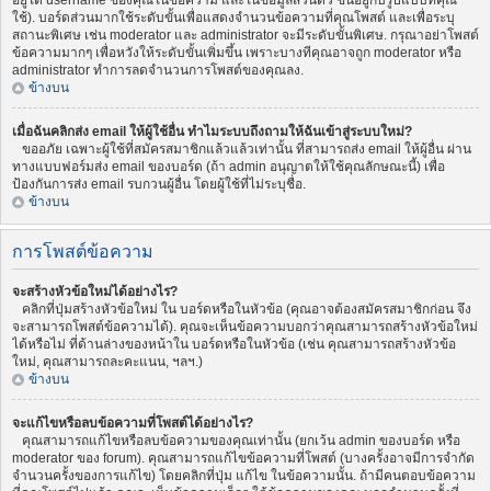
อยู่ใต้ username ของคุณในข้อความ และในข้อมูลส่วนตัว ขึ้นอยู่กับรูปแบบที่คุณ
ใช้). บอร์ดส่วนมากใช้ระดับขั้นเพื่อแสดงจำนวนข้อความที่คุณโพสต์ และเพื่อระบุ
สถานะพิเศษ เช่น moderator และ administrator จะมีระดับขั้นพิเศษ. กรุณาอย่าโพสต์
ข้อความมากๆ เพื่อหวังให้ระดับขั้นเพิ่มขึ้น เพราะบางทีคุณอาจถูก moderator หรือ
administrator ทำการลดจำนวนการโพสต์ของคุณลง.
ข้างบน
เมื่อฉันคลิกส่ง email ให้ผู้ใช้อื่น ทำไมระบบถึงถามให้ฉันเข้าสู่ระบบใหม่?
ขออภัย เฉพาะผู้ใช้ที่สมัครสมาชิกแล้วแล้วเท่านั้น ที่สามารถส่ง email ให้ผู้อื่น ผ่าน
ทางแบบฟอร์มส่ง email ของบอร์ด (ถ้า admin อนุญาตให้ใช้คุณลักษณะนี้) เพื่อ
ป้องกันการส่ง email รบกวนผู้อื่น โดยผู้ใช้ที่ไม่ระบุชื่อ.
ข้างบน
การโพสต์ข้อความ
จะสร้างหัวข้อใหม่ได้อย่างไร?
คลิกที่ปุ่มสร้างหัวข้อใหม่ ใน บอร์ดหรือในหัวข้อ (คุณอาจต้องสมัครสมาชิกก่อน จึง
จะสามารถโพสต์ข้อความได้). คุณจะเห็นข้อความบอกว่าคุณสามารถสร้างหัวข้อใหม่
ได้หรือไม่ ที่ด้านล่างของหน้าใน บอร์ดหรือในหัวข้อ (เช่น คุณสามารถสร้างหัวข้อ
ใหม่, คุณสามารถละคะแนน, ฯลฯ.)
ข้างบน
จะแก้ไขหรือลบข้อความที่โพสต์ได้อย่างไร?
คุณสามารถแก้ไขหรือลบข้อความของคุณเท่านั้น (ยกเว้น admin ของบอร์ด หรือ
moderator ของ forum). คุณสามารถแก้ไขข้อความที่โพสต์ (บางครั้งอาจมีการจำกัด
จำนวนครั้งของการแก้ไข) โดยคลิกที่ปุ่ม แก้ไข ในข้อความนั้น. ถ้ามีคนตอบข้อความ