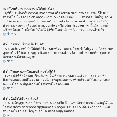
จะแก้ไขหรือลบแบบสำรวจได้อย่างไร?
ผู้ที่เป็นคนโพสต์ข้อความ, moderator หรือ admin ของบอร์ด สามารถแก้ไขแบบ
สำรวจได้. ให้คลิกแก้ไขข้อความแรกของหัวข้อ (ซึ่งจะมีแบบสำรวจอยู่ในนั้น). ถ้ายัง
ไม่มีใครลงคะแนน คุณสามารถลบหรือแก้ไขตัวเลือกของแบบสำรวจได้ แต่ถ้ามีผู้
ทำการลงคะแนนแล้ว เฉพาะ moderators หรือ administrators เท่านั้นที่สามารถ
แก้ไขหรือลบได้. เพื่อป้องกันไม่ให้ผู้ใช้แก้ไขตัวเลือกหลังจากลงคะแนนไปแล้ว
ข้างบน
ทำไมถึงเข้าไปในบอร์ด ไม่ได้?
บางบอร์ดอาจจำกัดให้กับผู้ใช้บางคนหรือบางกลุ่ม. ถ้าจะเข้าไปดู, อ่าน, โพสต์, ฯลฯ
คุณจะต้องได้รับการอนุญาตพิเศษ จาก moderator หรือ admin ของบอร์ด. คุณควร
ติดต่อเขาเพื่อขออนุญาต
ข้างบน
ทำไมถึงลงคะแนนในแบบสำรวจไม่ได้?
เฉพาะผู้ใช้ที่สมัครสมาชิกแล้วเท่านั้น ที่สามารถลงคะแนนในแบบสำรวจ (เพื่อ
ป้องกันผลคะแนนที่ไม่ตรงความจริง). ถ้าคุณสมัครสมาชิกแล้ว แต่ยังไม่สามารถลง
คะแนนได้ บางทีคุณอาจไม่ได้รับสิทธิ์ให้ลงคะแนน.
ข้างบน
ทำไมฉันถึงได้รับคำเตือน?
บางบอร์ดผู้ดูแลระบบกำหนดกฏบางอย่างขึ้น ถ้าคุณทำผิดกฏ มันจะเป็นเหตุให้คุณ
ได้รับคำเตือน กรุณาติดต่อผู้ดูแลบอร์ด หากคุณได้รับคำแจ้งเตือน ทาง phpBB ไม่
สามารถให้คำเตือนได้ๆ กับคุณได้ นอกจากผู้ดูแลบอร์ด
ข้างบน