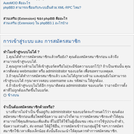
AutoMOD คืออะไร
phpBB3 สามารถเชื่อมกับระบบอื่นด้วย XML-RPC ไหม?
ส่วนเสริม (Extension) ของ phpBB คืออะไร
ส่วนเสริม (Extension) ใน phpBB3.1 อะไรบ้าง
การเข้าสู่ระบบ และ การสมัครสมาชิก
ทำไมเข้าสู่ระบบไม่ได้ ?
1.คุณได้ทำการสมัครสมาชิกแล้วหรือยัง? คุณต้องสมัครสมาชิกก่อน แล้วจึง
สามารถเข้าสู่ระบบได้.
2.คุณถูกหวงห้ามไม่ให้เข้าสู่บอร์ดหรือไม่(จะมีข้อความบอกไว้)? ถ้าเป็นเช่นนั้น คุณ
ควรติดต่อ webmaster หรือ administrator ของบอร์ด เพื่อขอทราบเหตุผล.
3.ถ้าคุณได้ทำการสมัครสมาชิกแล้ว และไม่ได้ถูกหวงห้าม และคุณยังไม่สามารถ
เข้าสู่ระบบได้ กรุณาตรวจสอบ username และ รหัสผ่าน ให้ถูกต้อง.
4.ถ้ายังเข้าสู่ระบบไม่ได้อีก กรุณาติดต่อ administrator ของบอร์ด ว่าอาจมีการตั้ง
ค่าที่ไม่ถูกต้องเกิดขึ้นในบอร์ด.
ข้างบน
จำเป็นต้องสมัครสมาชิกด้วยหรือ?
บางทีอาจไม่จำเป็น ขึ้นอยู่กับ administrator ของบอร์ดจะกำหนดไว้ว่า คุณต้อง
สมัครสมาชิกก่อนเพื่อโพสต์ข้อความ อย่างไรก็ตาม การสมัครสมาชิกจะทำให้คุณ
สามารถใช้คุณลักษณะเพิ่มเติม ที่ไม่มีให้ใช้ในผู้เยี่ยมชม เช่น การใช้รูปประจำตัว,
ข้อความส่วนตัว, ส่ง email ให้ผู้ใช้อื่น, การสมัครเข้าร่วมกลุ่มผู้ใช้ ฯลฯ.การสมัคร
สมาชิกใช้เวลาเพียงเล็กน้อย ดังนั้นจึงแนะนำให้คุณควรทำการสมัครสมาชิก.