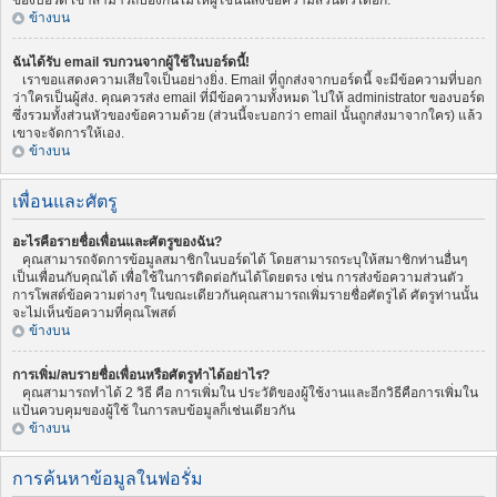
ของบอร์ด เขาสามารถป้องกันไม่ให้ผู้ใช้นั้นส่งข้อความส่วนตัวได้อีก.
ข้างบน
ฉันได้รับ email รบกวนจากผู้ใช้ในบอร์ดนี้!
เราขอแสดงความเสียใจเป็นอย่างยิ่ง. Email ที่ถูกส่งจากบอร์ดนี้ จะมีข้อความที่บอก
ว่าใครเป็นผู้ส่ง. คุณควรส่ง email ที่มีข้อความทั้งหมด ไปให้ administrator ของบอร์ด
ซึ่งรวมทั้งส่วนหัวของข้อความด้วย (ส่วนนี้จะบอกว่า email นั้นถูกส่งมาจากใคร) แล้ว
เขาจะจัดการให้เอง.
ข้างบน
เพื่อนและศัตรู
อะไรคือรายชื่อเพื่อนและศัตรูของฉัน?
คุณสามารถจัดการข้อมูลสมาชิกในบอร์ดได้ โดยสามารถระบุให้สมาชิกท่านอื่นๆ
เป็นเพื่อนกับคุณได้ เพื่อใช้ในการติดต่อกันได้โดยตรง เช่น การส่งข้อความส่วนตัว
การโพสต์ข้อความต่างๆ ในขณะเดียวกันคุณสามารถเพิ่มรายชื่อศัตรูได้ ศัตรูท่านนั้น
จะไม่เห็นข้อความที่คุณโพสต์
ข้างบน
การเพิ่ม/ลบรายชื่อเพื่อนหรือศัตรูทำได้อย่าไร?
คุณสามารถทำได้ 2 วิธี คือ การเพิ่มใน ประวัติของผู้ใช้งานและอีกวิธีคือการเพิ่มใน
แป้นควบคุมของผู้ใช้ ในการลบข้อมูลก็เช่นเดียวกัน
ข้างบน
การค้นหาข้อมูลในฟอรั่ม