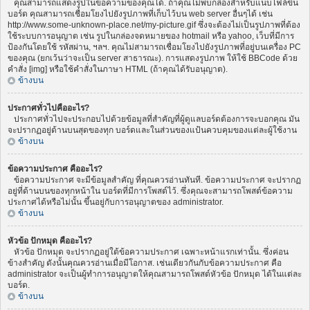
คุณสามารถแสดงรูปในข้อความของคุณได้. ถ้าคุณไม่พบกล่องสำหรับแนบไฟล์ขึ้น
บอร์ด คุณสามารถเชื่อมโยงไปยังรูปภาพที่เก็บไว้บน web server อื่นๆได้ เช่น
http://www.some-unknown-place.net/my-picture.gif ซึ่งจะต้องไม่เป็นรูปภาพที่ต้อง
ใช้ระบบการอนุญาต เช่น รูปในกล่องจดหมายของ hotmail หรือ yahoo, เว็บที่มีการ
ป้องกันโดยใช้ รหัสผ่าน, ฯลฯ. คุณไม่สามารถเชื่อมโยงไปยังรูปภาพที่อยู่บนเครื่อง PC
ของคุณ (ยกเว้นว่าจะเป็น server สาธารณะ). การแสดงรูปภาพ ให้ใช้ BBCode ด้วย
คำสั่ง [img] หรือใช้คำสั่งในภาษา HTML (ถ้าคุณได้รับอนุญาต).
ข้างบน
ประกาศทั่วไปคืออะไร?
ประกาศทั่วไปจะประกอบไปด้วยข้อมูลที่สำคัญที่ผู้ดูแลบอร์ดต้องการจะบอกคุณ มัน
จะปรากฏอยู่ด้านบนสุดของทุก บอร์ดและในส่วนของแป้นควบคุมของแต่ละผู้ใช้งาน
ข้างบน
ข้อความประกาศ คืออะไร?
ข้อความประกาศ จะมีข้อมูลสำคัญ ที่คุณควรอ่านทันที. ข้อความประกาศ จะปรากฏ
อยู่ที่ด้านบนของทุกหน้าใน บอร์ดที่มีการโพสต์ไว้. ซึ่งคุณจะสามารถโพสต์ข้อความ
ประกาศได้หรือไม่นั้น ขึ้นอยู่กับการอนุญาตของ administrator.
ข้างบน
หัวข้อ ปักหมุด คืออะไร?
หัวข้อ ปักหมุด จะปรากฏอยู่ใต้ข้อความประกาศ เฉพาะหน้าแรกเท่านั้น. ซึ่งค่อน
ข้างสำคัญ ดังนั้นคุณควรอ่านเมื่อมีโอกาส. เช่นเดียวกันกับข้อความประกาศ คือ
administrator จะเป็นผู้ทำการอนุญาตให้คุณสามารถโพสต์หัวข้อ ปักหมุด ได้ในแต่ละ
บอร์ด.
ข้างบน