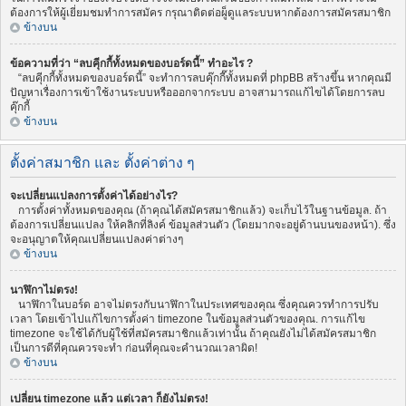
ต้องการให้ผู้เยี่ยมชมทำการสมัคร กรุณาติดต่อผู็ดูแลระบบหากต้องการสมัครสมาชิก
ข้างบน
ข้อความที่ว่า “ลบคุีกกี้ทั้งหมดของบอร์ดนี้” ทำอะไร ?
“ลบคุีกกี้ทั้งหมดของบอร์ดนี้” จะทำการลบคุ๊กกี๊ทั้งหมดที่ phpBB สร้างขึ้น หากคุณมี
ปัญหาเรื่องการเข้าใช้งานระบบหรือออกจากระบบ อาจสามารถแก้ไขได้โดยการลบ
คุ๊กกี้
ข้างบน
ตั้งค่าสมาชิก และ ตั้งค่าต่าง ๆ
จะเปลี่ยนแปลงการตั้งค่าได้อย่างไร?
การตั้งค่าทั้งหมดของคุณ (ถ้าคุณได้สมัครสมาชิกแล้ว) จะเก็บไว้ในฐานข้อมูล. ถ้า
ต้องการเปลี่ยนแปลง ให้คลิกที่ลิงค์ ข้อมูลส่วนตัว (โดยมากจะอยู่ด้านบนของหน้า). ซึ่ง
จะอนุญาตให้คุณเปลี่ยนแปลงค่าต่างๆ
ข้างบน
นาฬิกาไม่ตรง!
นาฬิกาในบอร์ด อาจไม่ตรงกับนาฬิกาในประเทศของคุณ ซึ่งคุณควรทำการปรับ
เวลา โดยเข้าไปแก้ไขการตั้งค่า timezone ในข้อมูลส่วนตัวของคุณ. การแก้ไข
timezone จะใช้ได้กับผู้ใช้ที่สมัครสมาชิกแล้วเท่านั้น ถ้าคุณยังไม่ได้สมัครสมาชิก
เป็นการดีที่คุณควรจะทำ ก่อนที่คุณจะคำนวณเวลาผิด!
ข้างบน
เปลี่ยน timezone แล้ว แต่เวลา ก็ยังไม่ตรง!