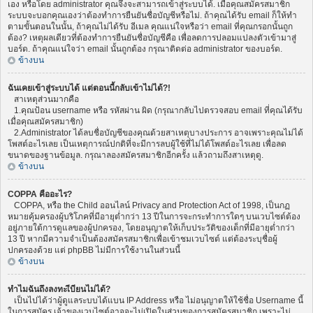
เอง หรือโดย administrator คุณจึงจะสามารถเข้าสู่ระบบได้. เมื่อคุณสมัครสมาชิก
ระบบจะบอกคุณเองว่าต้องทำการยืนยันชื่อบัญชีหรือไม่. ถ้าคุณได้รับ email ก็ให้ทำ
ตามขั้นตอนในนั้น, ถ้าคุณไม่ได้รับ อีเมล คุณแน่ใจหรือว่า email ที่คุณกรอกนั้นถูก
ต้อง? เหตุผลเดียวที่ต้องทำการยืนยันชื่อบัญชีคือ เพื่อลดการปลอมแปลงตัวเข้ามาสู่
บอร์ด. ถ้าคุณแน่ใจว่า email นั้นถูกต้อง กรุณาติดต่อ administrator ของบอร์ด.
ข้างบน
ฉันเคยเข้าสู่ระบบได้ แต่ตอนนี้กลับเข้าไม่ได้?!
สาเหตุส่วนมากคือ
1.คุณป้อน username หรือ รหัสผ่าน ผิด (กรุณากลับไปตรวจสอบ email ที่คุณได้รับ
เมื่อคุณสมัครสมาชิก)
2.Administrator ได้ลบชื่อบัญชีของคุณด้วยสาเหตุบางประการ อาจเพราะคุณไม่ได้
โพสต์อะไรเลย เป็นเหตุการณ์ปกติที่จะมีการลบผู้ใช้ที่ไม่ได้โพสต์อะไรเลย เพื่อลด
ขนาดของฐานข้อมูล. กรุณาลองสมัครสมาชิกอีกครั้ง แล้วถามถึงสาเหตุดู.
ข้างบน
COPPA คืออะไร?
COPPA, หรือ the Child ออนไลน์ Privacy and Protection Act of 1998, เป็นกฏ
หมายคุ้มครองผู้บริโภคที่มีอายุต่ำกว่า 13 ปีในการจะกระทำการใดๆ บนเวบไซต์ต้อง
อยู่ภายใต้การดูแลของผู้ปกครอง, โดยอนุญาตให้เก็บประวัติของเด็กที่มีอายุต่ำกว่า
13 ปี หากมีความจำเป็นต้องสมัครสมาชิกเพื่อเข้าชมเวบไซต์ แต่ต้องระบุชื่อผู้
ปกครองด้วย แต่ phpBB ไม่มีการใช้งานในส่วนนี้
ข้างบน
ทำไมฉันถึงลงทะเีบียนไม่ได้?
เป็นไปได้ว่าผู้ดูแลระบบได้แบน IP Address หรือ ไม่อนุญาตให้ใช้ชื่อ Username นี้
ในการสมัคร เจ้าของเวบไซต์อาจจะไม่เปิดในส่วนของการสมัครสมาชิก เพราะไม่