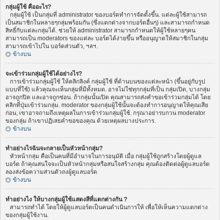
กลุ่มผู้ใช้ คืออะไร?
กลุ่มผู้ใช้ เป็นกลุ่มที่ administrator ของบอร์ดทำการจัดตั้งขึ้น. แต่ละผู้ใช้สามารถ
เป็นสมาชิกในหลายๆกลุ่มพร้อมกัน (ซึ่งแตกต่างจากบอร์ดอื่นๆ) และสามารถกำหนด
สิทธิ์กับแต่ละกลุ่มได้. ช่วยให้ administrator สามารถกำหนดให้ผู้ใช้หลายๆคน
สามารถเป็น moderators ของแต่ละ บอร์ดได้ง่ายขึ้น หรืออนุญาตให้สมาชิกในกลุ่ม
สามารถเข้าไปใน บอร์ดส่วนตัว, ฯลฯ.
ข้างบน
จะเข้าร่วมกลุ่มผู้ใช้ได้อย่างไร?
การเข้าร่วมกลุ่มผู้ใช้ ให้คลิกลิงค์ กลุ่มผู้ใช้ ที่ด้านบนของแต่ละหน้า (ขึ้นอยู่กับรูป
แบบที่ใช้) แล้วคุณจะเห็นกลุ่มที่มีทั้งหมด. อาจไม่ใช่ทุกกลุ่มที่เป็น กลุ่มเปิด, บางกลุ่ม
อาจถูกปิด และอาจถูกซ่อน. ถ้ากลุ่มนั้นเปิด คุณสามารถส่งคำขอเข้าร่วมกลุ่มได้ โดย
คลิกที่ปุ่มเข้าร่วมกลุ่ม. moderator ของกลุ่มผู้ใช้นั้นจะต้องทำการอนุญาตให้คุณเสีย
ก่อน, เขาอาจถามถึงเหตุผลในการเข้าร่วมกลุ่มผู้ใช้. กรุณาอย่ารบกวน moderator
ของกลุ่ม ถ้าเขาปฏิเสธคำขอของคุณ ด้วยเหตุผลบางประการ.
ข้างบน
ทำอย่างไรฉันจะกลายเป็นหัวหน้ากลุ่ม?
หัวหน้ากลุ่ม คือเป็นคนที่มีอำนาจในการอนุมัติ เมื่อ กลุ่มผู้ใช้ถูกสร้างโดยผู้ดูแล
บอร์ด ถ้าคุณสนใจจะเป็นหัวหน้ากลุ่มหรือสนใจสร้างกลุ่ม คุณต้องติดต่อผู้ดูแลบอร์ด
ลองส่งข้อความส่วนตัวถงผู้ดูแลบอร์ด
ข้างบน
ทำอย่างไง ให้บางกลุ่มผู้ใช้แสดงสีที่แตกต่างกัน ?
สามารถทำได้ โดยให้ผู้ดูแลบอร์ดเป็นคนดำเนินการให้ เพื่อให้เห็นความแตกต่าง
ของกลุ่มผู้ใช้งาน.