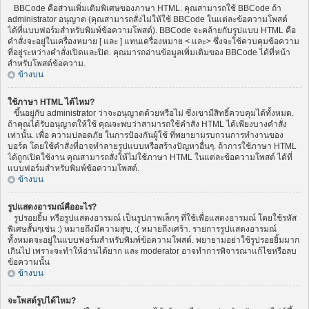
BBCode คือส่วนเพิ่มเติมพิเศษของภาษา HTML. คุณสามารถใช้ BBCode ถ้า
administrator อนุญาต (คุณสามารถสั่งไม่ให้ใช้ BBCode ในแต่ละข้อความโพสต์
ได้ที่แบบฟอร์มสำหรับพิมพ์ข้อความโพสต์). BBCode จะคล้ายกับรูปแบบ HTML คือ
คำสั่งจะอยู่ในเครื่องหมาย [ และ ] แทนเครื่องหมาย < และ> ซึ่งจะใช้ควบคุมข้อความ
ที่อยู่ระหว่างคำสั่งเปิดและปิด. คุณมารถอ่านข้อมูลเพิ่มเติมของ BBCode ได้ที่หน้า
สำหรับโพสต์ข้อความ.
ข้างบน
ใช้ภาษา HTML ได้ไหม?
ขึ้นอยู่กับ administrator ว่าจะอนุญาตด้วยหรือไม่ ซึ่งเขามีสิทธิ์ควบคุมได้ทั้งหมด.
ถ้าคุณได้รับอนุญาตให้ใช้ คุณจะพบว่าสามารถใช้คำสั่ง HTML ได้เพียงบางคำสั่ง
เท่านั้น. เพื่อ ความปลอดภัย ในการป้องกันผู้ใช้ ที่พยายามรบกวนการทำงานของ
บอร์ด โดยใช้คำสั่งที่อาจทำลายรูปแบบหรือสร้างปัญหาอื่นๆ. ถ้าการใช้ภาษา HTML
ได้ถูกเปิดใช้งาน คุณสามารถสั่งให้ไม่ใช้ภาษา HTML ในแต่ละข้อความโพสต์ ได้ที่
แบบฟอร์มสำหรับพิมพ์ข้อความโพสต์.
ข้างบน
รูปแสดงอารมณ์คืออะไร?
รูปรอยยิ้ม หรือรูปแสดงอารมณ์ เป็นรูปภาพเล็กๆ ที่ใช้เพื่อแสดงอารมณ์ โดยใช้รหัส
พิเศษสั้นๆเช่น :) หมายถึงมีความสุข, :( หมายถึงเศร้า. รายการรูปแสดงอารมณ์
ทั้งหมดจะอยู่ในแบบฟอร์มสำหรับพิมพ์ข้อความโพสต์. พยายามอย่าใช้รูปรอยยิ้มมาก
เกินไป เพราะจะทำให้อ่านได้ยาก และ moderator อาจทำการพิจารณาแก้ไขหรือลบ
ข้อความนั้น
ข้างบน
จะโพสต์รูปได้ไหม?