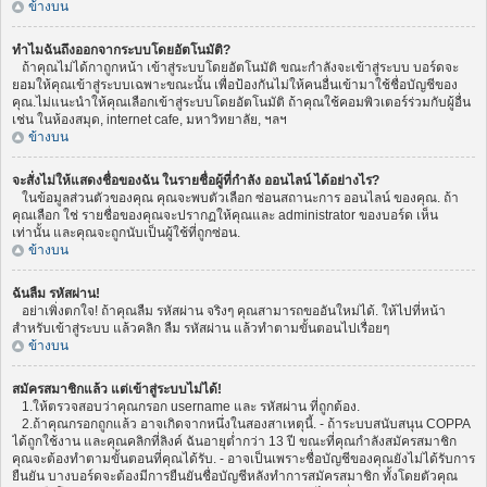
ข้างบน
ทำไมฉันถึงออกจากระบบโดยอัตโนมัติ?
ถ้าคุณไม่ได้กาถูกหน้า เข้าสู่ระบบโดยอัตโนมัติ ขณะกำลังจะเข้าสู่ระบบ บอร์ดจะ
ยอมให้คุณเข้าสู่ระบบเฉพาะขณะนั้น เพื่อป้องกันไม่ให้คนอื่นเข้ามาใช้ชื่อบัญชีของ
คุณ.ไม่แนะนำให้คุณเลือกเข้าสู่ระบบโดยอัตโนมัติ ถ้าคุณใช้คอมพิวเตอร์ร่วมกับผู้อื่น
เช่น ในห้องสมุด, internet cafe, มหาวิทยาลัย, ฯลฯ
ข้างบน
จะสั่งไม่ให้แสดงชื่อของฉัน ในรายชื่อผู้ที่กำลัง ออนไลน์ ได้อย่างไร?
ในข้อมูลส่วนตัวของคุณ คุณจะพบตัวเลือก ซ่อนสถานะการ ออนไลน์ ของคุณ. ถ้า
คุณเลือก ใช่ รายชื่อของคุณจะปรากฏให้คุณและ administrator ของบอร์ด เห็น
เท่านั้น และคุณจะถูกนับเป็นผู้ใช้ที่ถูกซ่อน.
ข้างบน
ฉันลืม รหัสผ่าน!
อย่าเพิ่งตกใจ! ถ้าคุณลืม รหัสผ่าน จริงๆ คุณสามารถขออันใหม่ได้. ให้ไปที่หน้า
สำหรับเข้าสู่ระบบ แล้วคลิก ลืม รหัสผ่าน แล้วทำตามขั้นตอนไปเรื่อยๆ
ข้างบน
สมัครสมาชิกแล้ว แต่เข้าสู่ระบบไม่ได้!
1.ให้ตรวจสอบว่าคุณกรอก username และ รหัสผ่าน ที่ถูกต้อง.
2.ถ้าคุณกรอกถูกแล้ว อาจเกิดจากหนึ่งในสองสาเหตุนี้. - ถ้าระบบสนับสนุน COPPA
ได้ถูกใช้งาน และคุณคลิกที่ลิงค์ ฉันอายุต่ำกว่า 13 ปี ขณะที่คุณกำลังสมัครสมาชิก
คุณจะต้องทำตามขั้นตอนที่คุณได้รับ. - อาจเป็นเพราะชื่อบัญชีของคุณยังไม่ได้รับการ
ยืนยัน บางบอร์ดจะต้องมีการยืนยันชื่อบัญชีหลังทำการสมัครสมาชิก ทั้งโดยตัวคุณ