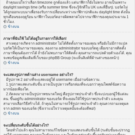
ถ้าคุณแน่ใจว่าเลือก timezone ถูกต้องแล้ว แต่นาฬิกาก็ยังไม่ตรง อาจเป็นเพราะ
daylight savings time (หรือ summer time ซึ่งจะรู้จักดีใน UK และที่อื่นๆ). บอร์ดไม่
ได้ถูกออกแบบมาเพื่อรองรับการเปลี่ยนระหว่างนาฬิกาปกติและ daylight time ดังนั้น
ทุกเดือนของฤดูร้อน นาฬิกาในบอร์ดอาจผิดพลาดไปจากนาฬิกาของคุณประมาณ 1
ชั่วโมง.
ข้างบน
ภาษาที่ฉันใช้ ไม่ได้อยู่ในรายการให้เลือก!
สาเหตุอาจเกิดจาก administrator ไม่ได้ติดตั้งภาษาของคุณ หรือยังไม่มีการแปล
บอร์ดให้เป็นภาษาของคุณ. ลองถาม administrator ของบอร์ดดู เผื่อเขาอาจติดตั้ง
ภาษาที่คุณต้องการได้ ถ้ายังไม่พบภาษาให้ติดตั้ง คุณสามารถแปลด้วยตัวเองได้. คุณ
จะพบข้อมูลเพิ่มเติมที่เว็บของ phpBB Group (จะเห็นลิงค์ที่ด้านล่างของหน้า)
ข้างบน
จะแสดงรูปภาพด้านล่าง username อย่างไร?
มีรูปภาพ 2 อย่างที่จะแสดงอยู่ใต้ username เมื่ออ่านข้อความ.
1.รูปภาพแสดงระดับขั้น อาจเป็นรูปดาวหรือกล่องที่จะบอกว่าคุณโพสต์ข้อความ
มากน้อยเพียงใด.
2.ถัดลงมาอาจเป็นรูปภาพขนาดใหญ่ คือรูปภาพประจำตัว ซึ่งจะบ่งบอกผู้ใช้แต่ละ
คน. ขึ้นอยู่กับ administrator ของบอร์ด ที่จะยอมให้ใช้รูปภาพประจำตัว และคุณ
สามารถเลือกวิธีสร้างได้. ถ้าคุณไม่สามารถใช้รูปภาพประจำตัว คุณควรถามเหตุผล
จาก admin ของบอร์ด (ซึ่งเราแน่ใจว่าเหตุผลนั้นจะต้องดีพอ!)
ข้างบน
จะเปลี่ยนระดับขั้นได้อย่างไร?
โดยทั่วไปแล้ว คุณไม่สามารถแก้ไขข้อความแสดงระดับขั้นได้ (ระดับขั้นจะปรากฏ