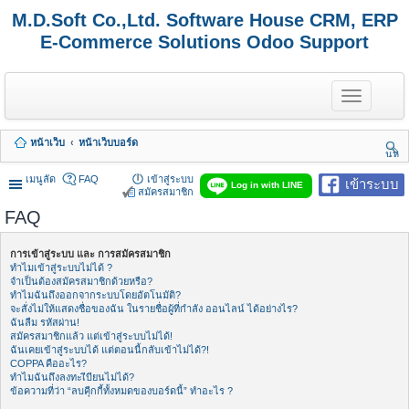
M.D.Soft Co.,Ltd. Software House CRM, ERP
E-Commerce Solutions Odoo Support
T
o
g
g
หน้าเว็บ
หน้าเว็บบอร์ด
l
นห
e
า
n
เมนูลัด
FAQ
เข้าสู่ระบบ
เข้าระบบ
Log in with LINE
a
สมัครสมาชิก
v
FAQ
i
g
a
การเข้าสู่ระบบ และ การสมัครสมาชิก
t
ทำไมเข้าสู่ระบบไม่ได้ ?
i
จำเป็นต้องสมัครสมาชิกด้วยหรือ?
o
ทำไมฉันถึงออกจากระบบโดยอัตโนมัติ?
n
จะสั่งไม่ให้แสดงชื่อของฉัน ในรายชื่อผู้ที่กำลัง ออนไลน์ ได้อย่างไร?
ฉันลืม รหัสผ่าน!
สมัครสมาชิกแล้ว แต่เข้าสู่ระบบไม่ได้!
ฉันเคยเข้าสู่ระบบได้ แต่ตอนนี้กลับเข้าไม่ได้?!
COPPA คืออะไร?
ทำไมฉันถึงลงทะเีบียนไม่ได้?
ข้อความที่ว่า “ลบคุีกกี้ทั้งหมดของบอร์ดนี้” ทำอะไร ?