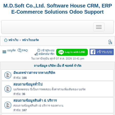
M.D.Soft Co.,Ltd. Software House CRM, ERP
E-Commerce Solutions Odoo Support
T
o
g
g
หน้าเว็บ
หน้าเว็บบอร์ด
l
นห
e
า
n
เมนูลัด
FAQ
เข้าสู่ระบบ
เข้าระบบ
Log in with LINE
a
สมัครสมาชิก
v
วันเวลาปัจจุบัน ศุกร์ 07 ส.ค. 2026 10:41 pm
i
g
ถามข้อมูล บริษัท เอ็ม ดี ซอฟต์ จำกัด
a
อัพเดทข่าวสารจากทางบริษัท
t
i
หัวข้อ:
166
o
สอบถามข้อมูลทั่วไป
n
บอร์ดทดสอบ นี่เป็นการทดสอบ ตั้งค่าส่วนเพิ่มเติมของ บอร์ด
หัวข้อ:
36
สอบถามข้อมูลสินค้า & บริการ
สอบถามข้อมูลสินค้า & บริการ ของทาง บ.
หัวข้อ:
167