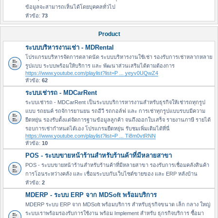
ข้อมูลจะสามารถเห็นได้โดยบุคคลทั่วไป
หัวข้อ:
73
Product
ระบบบริหารงานเช่า - MDRental
โปรแกรมบริหารจัดการตลาดนัด ระบบบริหารงานใช้เช่า รองรับการเช่าหลากหลาย
รูปแบบ ระบบพร้อมให้บริการ และ พัฒนาส่วนเสริมได้ตามต้องการ
https://www.youtube.com/playlist?list=P ... yeyv0UQwZ4
หัวข้อ:
62
ระบบเช่ารถ - MDCarRent
ระบบเช่ารถ - MDCarRent เป็นระบบบริการหารงานสำหรับธุรกิจให้เช่ารถทุกรูป
แบบ รถยนค์ รถจัการยานยน รถอีวี รถกอล์ฟ และ การเช่าทุกรูปแบบรบบมีความ
ยืดหยุ่น รองรับตั้งแต่จัดการฐานข้อมูลลูกค้า จนถึงออกใบเสร็จ รายงานภาษี รายได้
รอบการเช่ากำหนดได้เอง โปรแกรมยืดหยุ่น รับชมเพิ่มเติมได้ที่นี่
https://www.youtube.com/playlist?list=P ... Ti8m0vtRNN
หัวข้อ:
10
POS - ระบบขายหน้าร้านสำหรับร้านค้าที่มีหลายสาขา
POS - ระบบขายหน้าร้านสำหรับร้านค้าที่มีหลายสาขา รองรับการเชื่อมคลังสินค้า
การโอนระหว่างคลัง และ เชื่อมระบบกับเว็บไซต์ขายของ และ ERP หลังบ้าน
หัวข้อ:
2
MDERP - ระบบ ERP จาก MDSoft พร้อมบริการ
MDERP ระบบ ERP จาก MDSoft พร้อมบริการ สำหรับธุรกิจขนาด เล็ก กลาง ใหญ่
ระบบเราพร้อมรองรับการใช้งาน พร้อม Implement สำหรับ ธุกรกิจบริการ ซื้อมา