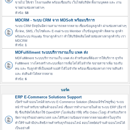
ขายไป ให้เช่า โรงงานผลิต พร้อมเชื่อมกับ เว็บไซต์บริษัท ทั้งงานบุคคล และ งาน
ขายผ่านช่องทางต่างๆ
หัวข้อ:
58
MDCRM - ระบบ CRM จาก MDSoft พร้อมบริการ
ระบบ CRM ปัจจุบันมีความสามารถหลากหลาย เชื่อมข้อมูลลูกค้า ผ่านช่องทางต่างๆ
ทั้ง line, SMS, เว็บไซต์และ E-mail ระบบ Member เก็บข้อมูลลูกค้า ติดตาม ลูกค้า
พร้อมระบบ Royalty รักษาลูกค้าเก่า ทำให้บริษัทเติมโตด้วยช่องทางหาลูกค้ากับ เรา
MDCRM
หัวข้อ:
1
MDFulfillment ระบบบริการงานเก็บ แพค ส่ง
MDFulfillment ระบบบริการงานเก็บ แพค ส่ง สำหรับคนที่ต้องการให้บริการ ธุรกิจ
Fulfillment วางโครงสร้างระบบเพื่อการเพื่อโตได้ไม่จำกัด ขยายสาขาเพิ่ม รองรับ
คน และ รับลูกค้าที่เป็นพ่อค้าแม่ค้าได้ไม่จำกัด พร้อมเชื่อมช่องทางการขายสินค้า
และ ส่งสินค้าได้หลากหลาย
หัวข้อ:
6
บอร์ด
ERP E-Commerce Solutions Support
เปิดร้านค้าออนไลน์ด้วยระบบ E-Commerce Solution (อีคอมเมิร์ซโซลูชั่น) ระบบ
หน้าร้านสำหรับขายสินค้าออนไลน์ เชื่อมการทำงานภายในด้วย ระบบ ERP (อีอาร์
พี) ซึ่งบริษัทได้เลือกใช้ OpenERP (โอเพ้นอีอาร์พี) หรือ Odoo (โอดู) สำหรับบริหาร
จัดการธุรกิจอย่างครบวงจร และได้รับความนิยมจากหลากหลายองค์กรในธุรกิจ
ทำให้ร้านค้ามีประสิทธิภาพสำหรับธุรกิจออนไลน์ ตอบโจทย์ต่อร้านค้าออนไลน์ได้
เป็นอย่างดี