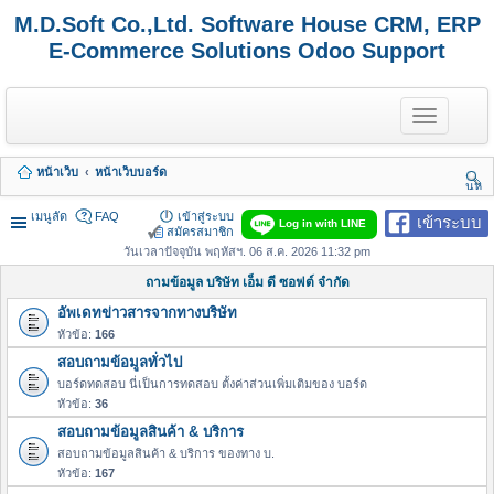
M.D.Soft Co.,Ltd. Software House CRM, ERP
E-Commerce Solutions Odoo Support
T
o
g
g
หน้าเว็บ
หน้าเว็บบอร์ด
l
นห
e
า
n
เมนูลัด
FAQ
เข้าสู่ระบบ
เข้าระบบ
Log in with LINE
a
สมัครสมาชิก
v
วันเวลาปัจจุบัน พฤหัสฯ. 06 ส.ค. 2026 11:32 pm
i
g
ถามข้อมูล บริษัท เอ็ม ดี ซอฟต์ จำกัด
a
อัพเดทข่าวสารจากทางบริษัท
t
i
หัวข้อ:
166
o
สอบถามข้อมูลทั่วไป
n
บอร์ดทดสอบ นี่เป็นการทดสอบ ตั้งค่าส่วนเพิ่มเติมของ บอร์ด
หัวข้อ:
36
สอบถามข้อมูลสินค้า & บริการ
สอบถามข้อมูลสินค้า & บริการ ของทาง บ.
หัวข้อ:
167