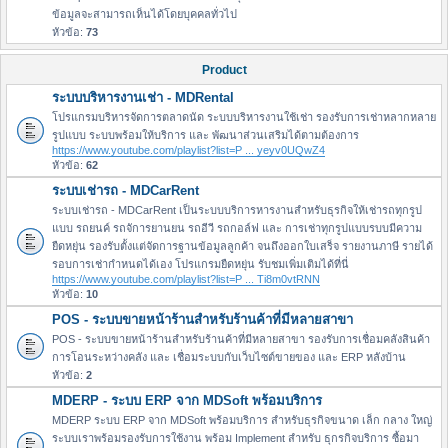
ข้อมูลจะสามารถเห็นได้โดยบุคคลทั่วไป
หัวข้อ:
73
Product
ระบบบริหารงานเช่า - MDRental
โปรแกรมบริหารจัดการตลาดนัด ระบบบริหารงานใช้เช่า รองรับการเช่าหลากหลาย
รูปแบบ ระบบพร้อมให้บริการ และ พัฒนาส่วนเสริมได้ตามต้องการ
https://www.youtube.com/playlist?list=P ... yeyv0UQwZ4
หัวข้อ:
62
ระบบเช่ารถ - MDCarRent
ระบบเช่ารถ - MDCarRent เป็นระบบบริการหารงานสำหรับธุรกิจให้เช่ารถทุกรูป
แบบ รถยนค์ รถจัการยานยน รถอีวี รถกอล์ฟ และ การเช่าทุกรูปแบบรบบมีความ
ยืดหยุ่น รองรับตั้งแต่จัดการฐานข้อมูลลูกค้า จนถึงออกใบเสร็จ รายงานภาษี รายได้
รอบการเช่ากำหนดได้เอง โปรแกรมยืดหยุ่น รับชมเพิ่มเติมได้ที่นี่
https://www.youtube.com/playlist?list=P ... Ti8m0vtRNN
หัวข้อ:
10
POS - ระบบขายหน้าร้านสำหรับร้านค้าที่มีหลายสาขา
POS - ระบบขายหน้าร้านสำหรับร้านค้าที่มีหลายสาขา รองรับการเชื่อมคลังสินค้า
การโอนระหว่างคลัง และ เชื่อมระบบกับเว็บไซต์ขายของ และ ERP หลังบ้าน
หัวข้อ:
2
MDERP - ระบบ ERP จาก MDSoft พร้อมบริการ
MDERP ระบบ ERP จาก MDSoft พร้อมบริการ สำหรับธุรกิจขนาด เล็ก กลาง ใหญ่
ระบบเราพร้อมรองรับการใช้งาน พร้อม Implement สำหรับ ธุกรกิจบริการ ซื้อมา