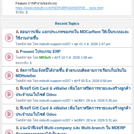
Feature การทำงานของระบบ
https://www.mdsoft.co.th/%E0%B8%AA%E0%B ... tions.html
หัวข้อ:
2
Recent Topics
สอนการเพิ่ม แยกประเภทของรถใน MDCarRent ให้เป็นระบบและ
ดู
ใช้งานง่ายขึ้น
โ
โพสต์ล่าสุด โดย
mdsoft-support-m207
«
พุธ 01 ก.ค. 2026 1:47 pm
พ
Present โปรแกรม ERP
ส
ดู
โพสต์ล่าสุด โดย
แ
MDSoft
«
ศุกร์ 10 ก.ค. 2026 1:08 am
โ
ตอบกลับ:
ร
1
พ
ก
จัดการใบแจ้งหนี้ได้ง่ายขึ้น ด้วยระบบติดตามการเรียกเก็บเงินใน
ส
ที่
ดู
MDHoteller
แ
ยั
โ
โพสต์ล่าสุด โดย
mdsoft-support-m207
«
ศุกร์ 05 มิ.ย. 2026 6:58 pm
ร
ง
พ
ก
ฟีเจอร์ Gift Card & eWallet เพิ่มโอกาสปิดการขายและสร้างลูกค้า
ไ
ส
ดู
ที่
ประจำบนเว็บไซต์ Odoo
ม่
แ
โ
ยั
โพสต์ล่าสุด โดย
ไ
mdsoft-support-m207
«
พฤหัสฯ. 28 พ.ค. 2026 5:36 pm
ร
พ
ง
ด้
ก
ฟีเจอร์ Gift Card & eWallet เพิ่มโอกาสปิดการขายและสร้างลูกค้า
ส
ไ
อ่
ที่
ดู
ประจำบนเว็บไซต์ Odoo
แ
ม่
า
ยั
โ
ร
โพสต์ล่าสุด โดย
ไ
mdsoft-support-m207
«
พฤหัสฯ. 28 พ.ค. 2026 5:31 pm
น
ง
พ
ก
ด้
แนะนำฟีเจอร์ Multi-company และ Multi-branch ใน MDERP
ไ
ส
ที่
อ่
ดู
ม่
แ