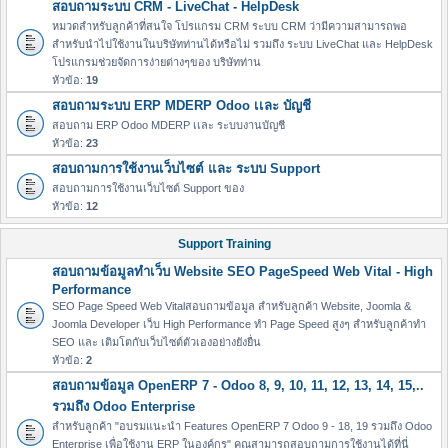
สอบถามระบบ CRM - LiveChat - HelpDesk
หมวดสำหรับลูกค้าที่สนใจ โปรแกรม CRM ระบบ CRM ว่ามีความสามารถพอ
สำหรับนำไปใช้งานในบริษัทท่านได้หรือไม่ รวมถึง ระบบ LiveChat และ HelpDesk
โปรแกรมช่วยจัดการง่ายต่างๆของ บริษัทท่าน
หัวข้อ:
19
สอบถามระบบ ERP MDERP Odoo เเละ บัญชี
สอบถาม ERP Odoo MDERP เเละ ระบบงานบัญชี
หัวข้อ:
23
สอบถามการใช้งานเว็บไซต์ และ ระบบ Support
สอบถามการใช้งานเว็บไซต์ Support ของ
หัวข้อ:
12
Support Training
สอบถามข้อมูลทำเว็บ Website SEO PageSpeed Web Vital - High
Performance
SEO Page Speed Web Vitalสอบถามข้อมูล สำหรับลูกค้า Website, Joomla &
Joomla Developer เว็บ High Performance ทำ Page Speed สูงๆ สำหรับลูกค้าทำ
SEO และ เติมโตกับเว็บไซต์ตัวเองอย่างยังยื่น
หัวข้อ:
2
สอบถามข้อมูล OpenERP 7 - Odoo 8, 9, 10, 11, 12, 13, 14, 15,..
รวมถึง Odoo Enterprise
สำหรับลูกค้า "อบรมแนะนำ Features OpenERP 7 Odoo 9 - 18, 19 รวมถึง Odoo
Enterprise เพื่อใช้งาน ERP ในองค์กร" คุณสามารถสอบถามการใช้งานได้ที่นี่