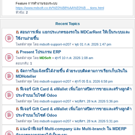
Feature การทำงานของระบบ
https://www.mdsoft.co.th/%E0%B8%AA%E0%B ... tions.html
หัวข้อ:
2
Recent Topics
สอนการเพิ่ม แยกประเภทของรถใน MDCarRent ให้เป็นระบบและ
ดู
ใช้งานง่ายขึ้น
โ
โพสต์ล่าสุด โดย
mdsoft-support-m207
«
พุธ 01 ก.ค. 2026 1:47 pm
พ
Present โปรแกรม ERP
ส
ดู
โพสต์ล่าสุด โดย
แ
MDSoft
«
ศุกร์ 10 ก.ค. 2026 1:08 am
โ
ตอบกลับ:
ร
1
พ
ก
จัดการใบแจ้งหนี้ได้ง่ายขึ้น ด้วยระบบติดตามการเรียกเก็บเงินใน
ส
ที่
ดู
MDHoteller
แ
ยั
โ
โพสต์ล่าสุด โดย
mdsoft-support-m207
«
ศุกร์ 05 มิ.ย. 2026 6:58 pm
ร
ง
พ
ก
ฟีเจอร์ Gift Card & eWallet เพิ่มโอกาสปิดการขายและสร้างลูกค้า
ไ
ส
ดู
ที่
ประจำบนเว็บไซต์ Odoo
ม่
แ
โ
ยั
โพสต์ล่าสุด โดย
ไ
mdsoft-support-m207
«
พฤหัสฯ. 28 พ.ค. 2026 5:36 pm
ร
พ
ง
ด้
ก
ฟีเจอร์ Gift Card & eWallet เพิ่มโอกาสปิดการขายและสร้างลูกค้า
ส
ไ
อ่
ที่
ดู
ประจำบนเว็บไซต์ Odoo
แ
ม่
า
ยั
โ
ร
โพสต์ล่าสุด โดย
ไ
mdsoft-support-m207
«
พฤหัสฯ. 28 พ.ค. 2026 5:31 pm
น
ง
พ
ก
ด้
แนะนำฟีเจอร์ Multi-company และ Multi-branch ใน MDERP
ไ
ส
ที่
อ่
ดู
ม่
แ