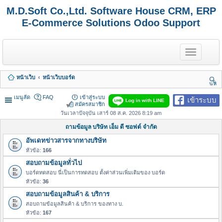
M.D.Soft Co.,Ltd. Software House CRM, ERP
E-Commerce Solutions Odoo Support
T
o
g
g
หน้าเว็บ
หน้าเว็บบอร์ด
l
นห
e
า
n
เมนูลัด
FAQ
เข้าสู่ระบบ
เข้าระบบ
Log in with LINE
a
สมัครสมาชิก
v
วันเวลาปัจจุบัน เสาร์ 08 ส.ค. 2026 8:19 am
i
g
ถามข้อมูล บริษัท เอ็ม ดี ซอฟต์ จำกัด
a
อัพเดทข่าวสารจากทางบริษัท
t
i
หัวข้อ:
166
o
สอบถามข้อมูลทั่วไป
n
บอร์ดทดสอบ นี่เป็นการทดสอบ ตั้งค่าส่วนเพิ่มเติมของ บอร์ด
หัวข้อ:
36
สอบถามข้อมูลสินค้า & บริการ
สอบถามข้อมูลสินค้า & บริการ ของทาง บ.
หัวข้อ:
167