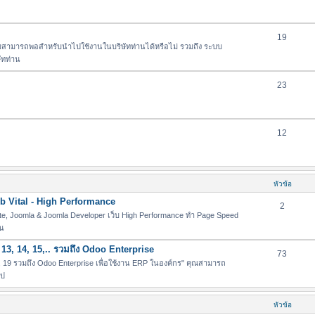
19
สามารถพอสำหรับนำไปใช้งานในบริษัทท่านได้หรือไม่ รวมถึง ระบบ
ัทท่าน
23
12
หัวข้อ
 Vital - High Performance
2
e, Joomla & Joomla Developer เว็บ High Performance ทำ Page Speed
่น
13, 14, 15,.. รวมถึง Odoo Enterprise
73
19 รวมถึง Odoo Enterprise เพื่อใช้งาน ERP ในองค์กร" คุณสามารถ
ไป
หัวข้อ