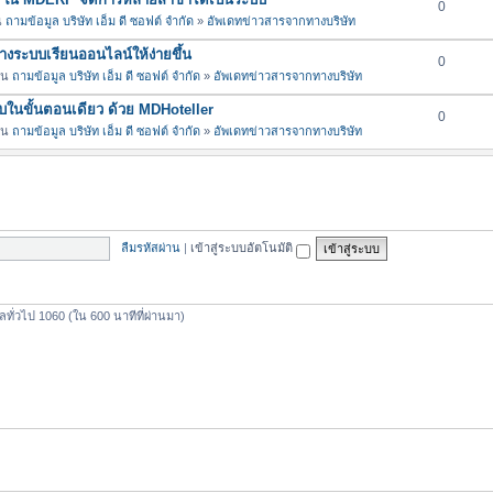
0
น
ถามข้อมูล บริษัท เอ็ม ดี ซอฟต์ จำกัด
»
อัพเดทข่าวสารจากทางบริษัท
งระบบเรียนออนไลน์ให้ง่ายขึ้น
0
 ใน
ถามข้อมูล บริษัท เอ็ม ดี ซอฟต์ จำกัด
»
อัพเดทข่าวสารจากทางบริษัท
ครบในขั้นตอนเดียว ด้วย MDHoteller
0
 ใน
ถามข้อมูล บริษัท เอ็ม ดี ซอฟต์ จำกัด
»
อัพเดทข่าวสารจากทางบริษัท
ลืมรหัสผ่าน
|
เข้าสู่ระบบอัตโนมัติ
ลทั่วไป 1060 (ใน 600 นาทีที่ผ่านมา)