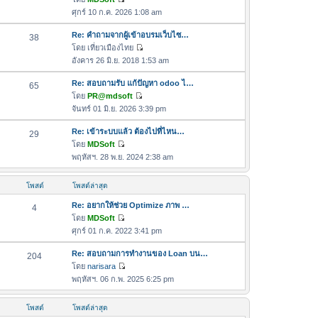
ล่
ดู
ว
ศุกร์ 10 ก.ค. 2026 1:08 am
า
ข้
า
สุ
อ
Re: คำถามจากผู้เข้าอบรมเว็บไซ…
38
ม
ด
ค
โดย
เที่ยวเมืองไทย
ล่
ดู
ว
อังคาร 26 มิ.ย. 2018 1:53 am
า
ข้
า
สุ
อ
Re: สอบถามรับ แก้ปัญหา odoo ไ…
65
ม
ด
ค
โดย
PR@mdsoft
ล่
ดู
ว
จันทร์ 01 มิ.ย. 2026 3:39 pm
า
ข้
า
สุ
อ
Re: เข้าระบบแล้ว ต้องไปที่ไหน…
29
ม
ด
ค
โดย
MDSoft
ล่
ดู
ว
พฤหัสฯ. 28 พ.ย. 2024 2:38 am
า
ข้
า
สุ
อ
ม
ด
โพสต์
โพสต์ล่าสุด
ค
ล่
ว
Re: อยากให้ช่วย Optimize ภาพ …
4
า
า
โดย
MDSoft
สุ
ดู
ม
ศุกร์ 01 ก.ค. 2022 3:41 pm
ด
ข้
ล่
อ
Re: สอบถามการทำงานของ Loan บน…
204
า
ค
โดย
narisara
สุ
ดู
ว
พฤหัสฯ. 06 ก.พ. 2025 6:25 pm
ด
ข้
า
อ
ม
โพสต์
โพสต์ล่าสุด
ค
ล่