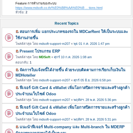
Feature การทำงานของระบบ
https://www.mdsoft.co.th/%E0%B8%AA%E0%B ... tions.html
หัวข้อ:
2
Recent Topics
สอนการเพิ่ม แยกประเภทของรถใน MDCarRent ให้เป็นระบบและ
ดู
ใช้งานง่ายขึ้น
โ
โพสต์ล่าสุด โดย
mdsoft-support-m207
«
พุธ 01 ก.ค. 2026 1:47 pm
พ
Present โปรแกรม ERP
ส
ดู
โพสต์ล่าสุด โดย
แ
MDSoft
«
ศุกร์ 10 ก.ค. 2026 1:08 am
โ
ตอบกลับ:
ร
1
พ
ก
จัดการใบแจ้งหนี้ได้ง่ายขึ้น ด้วยระบบติดตามการเรียกเก็บเงินใน
ส
ที่
ดู
MDHoteller
แ
ยั
โ
โพสต์ล่าสุด โดย
mdsoft-support-m207
«
ศุกร์ 05 มิ.ย. 2026 6:58 pm
ร
ง
พ
ก
ฟีเจอร์ Gift Card & eWallet เพิ่มโอกาสปิดการขายและสร้างลูกค้า
ไ
ส
ดู
ที่
ประจำบนเว็บไซต์ Odoo
ม่
แ
โ
ยั
โพสต์ล่าสุด โดย
ไ
mdsoft-support-m207
«
พฤหัสฯ. 28 พ.ค. 2026 5:36 pm
ร
พ
ง
ด้
ก
ฟีเจอร์ Gift Card & eWallet เพิ่มโอกาสปิดการขายและสร้างลูกค้า
ส
ไ
อ่
ที่
ดู
ประจำบนเว็บไซต์ Odoo
แ
ม่
า
ยั
โ
ร
โพสต์ล่าสุด โดย
ไ
mdsoft-support-m207
«
พฤหัสฯ. 28 พ.ค. 2026 5:31 pm
น
ง
พ
ก
ด้
แนะนำฟีเจอร์ Multi-company และ Multi-branch ใน MDERP
ไ
ส
ที่
อ่
ดู
ม่
แ