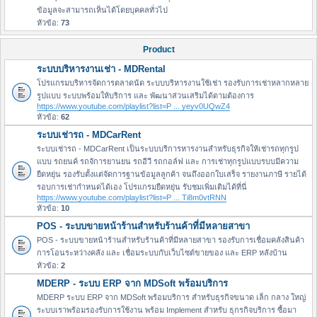
ข้อมูลจะสามารถเห็นได้โดยบุคคลทั่วไป
หัวข้อ:
73
Product
ระบบบริหารงานเช่า - MDRental
โปรแกรมบริหารจัดการตลาดนัด ระบบบริหารงานใช้เช่า รองรับการเช่าหลากหลาย
รูปแบบ ระบบพร้อมให้บริการ และ พัฒนาส่วนเสริมได้ตามต้องการ
https://www.youtube.com/playlist?list=P ... yeyv0UQwZ4
หัวข้อ:
62
ระบบเช่ารถ - MDCarRent
ระบบเช่ารถ - MDCarRent เป็นระบบบริการหารงานสำหรับธุรกิจให้เช่ารถทุกรูป
แบบ รถยนค์ รถจัการยานยน รถอีวี รถกอล์ฟ และ การเช่าทุกรูปแบบรบบมีความ
ยืดหยุ่น รองรับตั้งแต่จัดการฐานข้อมูลลูกค้า จนถึงออกใบเสร็จ รายงานภาษี รายได้
รอบการเช่ากำหนดได้เอง โปรแกรมยืดหยุ่น รับชมเพิ่มเติมได้ที่นี่
https://www.youtube.com/playlist?list=P ... Ti8m0vtRNN
หัวข้อ:
10
POS - ระบบขายหน้าร้านสำหรับร้านค้าที่มีหลายสาขา
POS - ระบบขายหน้าร้านสำหรับร้านค้าที่มีหลายสาขา รองรับการเชื่อมคลังสินค้า
การโอนระหว่างคลัง และ เชื่อมระบบกับเว็บไซต์ขายของ และ ERP หลังบ้าน
หัวข้อ:
2
MDERP - ระบบ ERP จาก MDSoft พร้อมบริการ
MDERP ระบบ ERP จาก MDSoft พร้อมบริการ สำหรับธุรกิจขนาด เล็ก กลาง ใหญ่
ระบบเราพร้อมรองรับการใช้งาน พร้อม Implement สำหรับ ธุกรกิจบริการ ซื้อมา