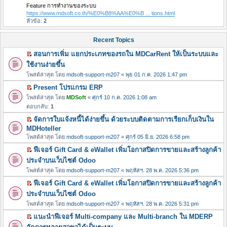
Feature การทำงานของระบบ
https://www.mdsoft.co.th/%E0%B8%AA%E0%B ... tions.html
หัวข้อ:
2
Recent Topics
สอนการเพิ่ม แยกประเภทของรถใน MDCarRent ให้เป็นระบบและ
ดู
ใช้งานง่ายขึ้น
โ
โพสต์ล่าสุด โดย
mdsoft-support-m207
«
พุธ 01 ก.ค. 2026 1:47 pm
พ
Present โปรแกรม ERP
ส
ดู
โพสต์ล่าสุด โดย
แ
MDSoft
«
ศุกร์ 10 ก.ค. 2026 1:08 am
โ
ตอบกลับ:
ร
1
พ
ก
จัดการใบแจ้งหนี้ได้ง่ายขึ้น ด้วยระบบติดตามการเรียกเก็บเงินใน
ส
ที่
ดู
MDHoteller
แ
ยั
โ
โพสต์ล่าสุด โดย
mdsoft-support-m207
«
ศุกร์ 05 มิ.ย. 2026 6:58 pm
ร
ง
พ
ก
ฟีเจอร์ Gift Card & eWallet เพิ่มโอกาสปิดการขายและสร้างลูกค้า
ไ
ส
ดู
ที่
ประจำบนเว็บไซต์ Odoo
ม่
แ
โ
ยั
โพสต์ล่าสุด โดย
ไ
mdsoft-support-m207
«
พฤหัสฯ. 28 พ.ค. 2026 5:36 pm
ร
พ
ง
ด้
ก
ฟีเจอร์ Gift Card & eWallet เพิ่มโอกาสปิดการขายและสร้างลูกค้า
ส
ไ
อ่
ที่
ดู
ประจำบนเว็บไซต์ Odoo
แ
ม่
า
ยั
โ
ร
โพสต์ล่าสุด โดย
ไ
mdsoft-support-m207
«
พฤหัสฯ. 28 พ.ค. 2026 5:31 pm
น
ง
พ
ก
ด้
แนะนำฟีเจอร์ Multi-company และ Multi-branch ใน MDERP
ไ
ส
ที่
อ่
ดู
ม่
แ