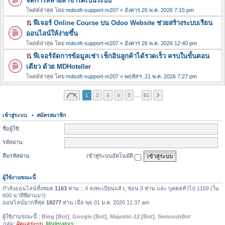
จัดการหลายสาขาได้เป็นระบบ
ยั
า
โ
ไ
ร
โพสต์ล่าสุด โดย
mdsoft-support-m207
«
อังคาร 26 พ.ค. 2026 7:15 pm
ง
น
พ
ด้
ก
ไ
ฟีเจอร์ Online Course บน Odoo Website ช่วยสร้างระบบเรียน
ส
อ่
ที่
ม่
ดู
ออนไลน์ให้ง่ายขึ้น
แ
า
ยั
ไ
โ
ร
โพสต์ล่าสุด โดย
mdsoft-support-m207
«
อังคาร 26 พ.ค. 2026 12:40 pm
น
ง
ด้
พ
ก
ไ
ฟีเจอร์จัดการข้อมูลเช่า เช็กอินลูกค้าได้รวดเร็ว ครบในขั้นตอน
อ่
ส
ที่
ม่
ดู
เดียว ด้วย MDHoteller
า
แ
ยั
ไ
โ
น
ร
โพสต์ล่าสุด โดย
mdsoft-support-m207
«
พฤหัสฯ. 21 พ.ค. 2026 7:27 pm
ง
ด้
พ
ก
ไ
อ่
ส
ที่
1
2
3
4
5
…
81
ม่
า
แ
ยั
ไ
น
ร
ง
ด้
เข้าสู่ระบบ
•
สมัครสมาชิก
ก
ไ
อ่
ที่
ชื่อผู้ใช้:
ม่
า
ยั
ไ
รหัสผ่าน:
น
ง
ด้
ไ
ลืมรหัสผ่าน
เข้าสู่ระบบอัตโนมัติ
อ่
ม่
า
ไ
น
ผู้ใช้งานขณะนี้
ด้
กำลังออนไลน์ทั้งหมด
1163
ท่าน :: 4 ลงทะเบียนแล้ว, ซ่อน 0 ท่าน และ บุคคลทั่วไป 1159 (ใน
อ่
600 นาทีที่ผ่านมา)
า
ออนไลน์มากที่สุด
18277
ท่าน เมื่อ พุธ 01 ม.ค. 2020 11:37 am
น
ผู้ใช้งานขณะนี้ :
Bing [Bot]
,
Google [Bot]
,
Majestic-12 [Bot]
,
SemrushBot
กลุ่ม:
ผู้ดูแลระบบ
,
Moderators