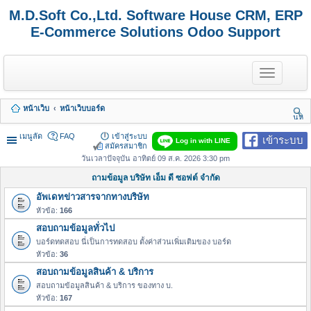
M.D.Soft Co.,Ltd. Software House CRM, ERP
E-Commerce Solutions Odoo Support
T
o
g
g
หน้าเว็บ
หน้าเว็บบอร์ด
l
นห
e
า
n
เมนูลัด
FAQ
เข้าสู่ระบบ
เข้าระบบ
Log in with LINE
a
สมัครสมาชิก
v
วันเวลาปัจจุบัน อาทิตย์ 09 ส.ค. 2026 3:30 pm
i
g
ถามข้อมูล บริษัท เอ็ม ดี ซอฟต์ จำกัด
a
อัพเดทข่าวสารจากทางบริษัท
t
i
หัวข้อ:
166
o
สอบถามข้อมูลทั่วไป
n
บอร์ดทดสอบ นี่เป็นการทดสอบ ตั้งค่าส่วนเพิ่มเติมของ บอร์ด
หัวข้อ:
36
สอบถามข้อมูลสินค้า & บริการ
สอบถามข้อมูลสินค้า & บริการ ของทาง บ.
หัวข้อ:
167