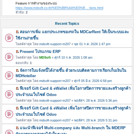
Feature การทำงานของระบบ
https://www.mdsoft.co.th/%E0%B8%AA%E0%B ... tions.html
หัวข้อ:
2
Recent Topics
สอนการเพิ่ม แยกประเภทของรถใน MDCarRent ให้เป็นระบบและ
ดู
ใช้งานง่ายขึ้น
โ
โพสต์ล่าสุด โดย
mdsoft-support-m207
«
พุธ 01 ก.ค. 2026 1:47 pm
พ
Present โปรแกรม ERP
ส
ดู
โพสต์ล่าสุด โดย
แ
MDSoft
«
ศุกร์ 10 ก.ค. 2026 1:08 am
โ
ตอบกลับ:
ร
1
พ
ก
จัดการใบแจ้งหนี้ได้ง่ายขึ้น ด้วยระบบติดตามการเรียกเก็บเงินใน
ส
ที่
ดู
MDHoteller
แ
ยั
โ
โพสต์ล่าสุด โดย
mdsoft-support-m207
«
ศุกร์ 05 มิ.ย. 2026 6:58 pm
ร
ง
พ
ก
ฟีเจอร์ Gift Card & eWallet เพิ่มโอกาสปิดการขายและสร้างลูกค้า
ไ
ส
ดู
ที่
ประจำบนเว็บไซต์ Odoo
ม่
แ
โ
ยั
โพสต์ล่าสุด โดย
ไ
mdsoft-support-m207
«
พฤหัสฯ. 28 พ.ค. 2026 5:36 pm
ร
พ
ง
ด้
ก
ฟีเจอร์ Gift Card & eWallet เพิ่มโอกาสปิดการขายและสร้างลูกค้า
ส
ไ
อ่
ที่
ดู
ประจำบนเว็บไซต์ Odoo
แ
ม่
า
ยั
โ
ร
โพสต์ล่าสุด โดย
ไ
mdsoft-support-m207
«
พฤหัสฯ. 28 พ.ค. 2026 5:31 pm
น
ง
พ
ก
ด้
แนะนำฟีเจอร์ Multi-company และ Multi-branch ใน MDERP
ไ
ส
ที่
อ่
ดู
ม่
แ