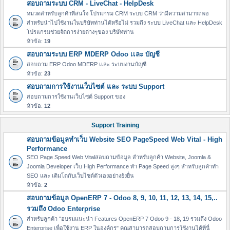
สอบถามระบบ CRM - LiveChat - HelpDesk
หมวดสำหรับลูกค้าที่สนใจ โปรแกรม CRM ระบบ CRM ว่ามีความสามารถพอ
สำหรับนำไปใช้งานในบริษัทท่านได้หรือไม่ รวมถึง ระบบ LiveChat และ HelpDesk
โปรแกรมช่วยจัดการง่ายต่างๆของ บริษัทท่าน
หัวข้อ:
19
สอบถามระบบ ERP MDERP Odoo เเละ บัญชี
สอบถาม ERP Odoo MDERP เเละ ระบบงานบัญชี
หัวข้อ:
23
สอบถามการใช้งานเว็บไซต์ และ ระบบ Support
สอบถามการใช้งานเว็บไซต์ Support ของ
หัวข้อ:
12
Support Training
สอบถามข้อมูลทำเว็บ Website SEO PageSpeed Web Vital - High
Performance
SEO Page Speed Web Vitalสอบถามข้อมูล สำหรับลูกค้า Website, Joomla &
Joomla Developer เว็บ High Performance ทำ Page Speed สูงๆ สำหรับลูกค้าทำ
SEO และ เติมโตกับเว็บไซต์ตัวเองอย่างยังยื่น
หัวข้อ:
2
สอบถามข้อมูล OpenERP 7 - Odoo 8, 9, 10, 11, 12, 13, 14, 15,..
รวมถึง Odoo Enterprise
สำหรับลูกค้า "อบรมแนะนำ Features OpenERP 7 Odoo 9 - 18, 19 รวมถึง Odoo
Enterprise เพื่อใช้งาน ERP ในองค์กร" คุณสามารถสอบถามการใช้งานได้ที่นี่