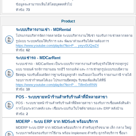
ข้อมูลจะสามารถเห็นได้โดยบุคคลทั่วไป
หัวข้อ:
73
Product
ระบบบริหารงานเช่า - MDRental
โปรแกรมบริหารจัดการตลาดนัด ระบบบริหารงานใช้เช่า รองรับการเช่าหลากหลาย
รูปแบบ ระบบพร้อมให้บริการ และ พัฒนาส่วนเสริมได้ตามต้องการ
https://www.youtube.com/playlist?list=P ... yeyv0UQwZ4
หัวข้อ:
62
ระบบเช่ารถ - MDCarRent
ระบบเช่ารถ - MDCarRent เป็นระบบบริการหารงานสำหรับธุรกิจให้เช่ารถทุกรูป
แบบ รถยนค์ รถจัการยานยน รถอีวี รถกอล์ฟ และ การเช่าทุกรูปแบบรบบมีความ
ยืดหยุ่น รองรับตั้งแต่จัดการฐานข้อมูลลูกค้า จนถึงออกใบเสร็จ รายงานภาษี รายได้
รอบการเช่ากำหนดได้เอง โปรแกรมยืดหยุ่น รับชมเพิ่มเติมได้ที่นี่
https://www.youtube.com/playlist?list=P ... Ti8m0vtRNN
หัวข้อ:
10
POS - ระบบขายหน้าร้านสำหรับร้านค้าที่มีหลายสาขา
POS - ระบบขายหน้าร้านสำหรับร้านค้าที่มีหลายสาขา รองรับการเชื่อมคลังสินค้า
การโอนระหว่างคลัง และ เชื่อมระบบกับเว็บไซต์ขายของ และ ERP หลังบ้าน
หัวข้อ:
2
MDERP - ระบบ ERP จาก MDSoft พร้อมบริการ
MDERP ระบบ ERP จาก MDSoft พร้อมบริการ สำหรับธุรกิจขนาด เล็ก กลาง ใหญ่
ระบบเราพร้อมรองรับการใช้งาน พร้อม Implement สำหรับ ธุกรกิจบริการ ซื้อมา