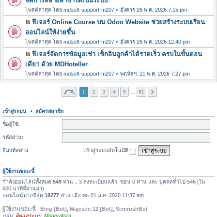
จัดการหลายสาขาได้เป็นระบบ
ยั
า
โ
ไ
ร
โพสต์ล่าสุด โดย
mdsoft-support-m207
«
อังคาร 26 พ.ค. 2026 7:15 pm
ง
น
พ
ด้
ก
ไ
ฟีเจอร์ Online Course บน Odoo Website ช่วยสร้างระบบเรียน
ส
อ่
ที่
ม่
ดู
ออนไลน์ให้ง่ายขึ้น
แ
า
ยั
ไ
โ
ร
โพสต์ล่าสุด โดย
mdsoft-support-m207
«
อังคาร 26 พ.ค. 2026 12:40 pm
น
ง
ด้
พ
ก
ไ
ฟีเจอร์จัดการข้อมูลเช่า เช็กอินลูกค้าได้รวดเร็ว ครบในขั้นตอน
อ่
ส
ที่
ม่
ดู
เดียว ด้วย MDHoteller
า
แ
ยั
ไ
โ
น
ร
โพสต์ล่าสุด โดย
mdsoft-support-m207
«
พฤหัสฯ. 21 พ.ค. 2026 7:27 pm
ง
ด้
พ
ก
ไ
อ่
ส
ที่
1
2
3
4
5
…
81
ม่
า
แ
ยั
ไ
น
ร
ง
ด้
เข้าสู่ระบบ
•
สมัครสมาชิก
ก
ไ
อ่
ที่
ชื่อผู้ใช้:
ม่
า
ยั
ไ
รหัสผ่าน:
น
ง
ด้
ไ
ลืมรหัสผ่าน
เข้าสู่ระบบอัตโนมัติ
อ่
ม่
า
ไ
น
ผู้ใช้งานขณะนี้
ด้
กำลังออนไลน์ทั้งหมด
549
ท่าน :: 3 ลงทะเบียนแล้ว, ซ่อน 0 ท่าน และ บุคคลทั่วไป 546 (ใน
อ่
600 นาทีที่ผ่านมา)
า
ออนไลน์มากที่สุด
18277
ท่าน เมื่อ พุธ 01 ม.ค. 2020 11:37 am
น
ผู้ใช้งานขณะนี้ :
Bing [Bot]
,
Majestic-12 [Bot]
,
SemrushBot
กลุ่ม:
ผู้ดูแลระบบ
,
Moderators