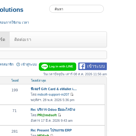
olutions
 สอนการใช้งาน เวลา
ร์ด
ติดต่อเรา
ัครสมาชิก
เข้าสู่ระบบ
เข้าระบบ
Log in with LINE
วันเวลาปัจจุบัน เสาร์ 08 ส.ค. 2026 11:56 am
โพสต์
โพสต์ล่าสุด
ฟีเจอร์ Gift Card & eWallet เ…
199
โดย
mdsoft-support-m207
ดู
พฤหัสฯ. 28 พ.ค. 2026 5:36 pm
ข้
อ
Re: บริการ Odoo มีออะไรบ้าง
71
ค
โดย
PR@mdsoft
ดู
ว
อังคาร 17 มี.ค. 2026 9:43 am
ข้
า
อ
Re: Present โปรแกรม ERP
281
ม
ค
โดย
MDSoft