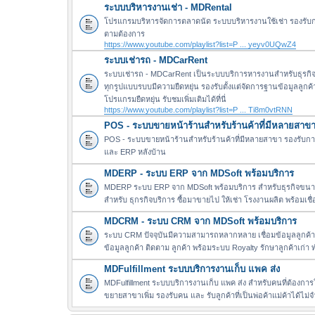
ระบบบริหารงานเช่า - MDRental
โปรแกรมบริหารจัดการตลาดนัด ระบบบริหารงานใช้เช่า รองรับ
ตามต้องการ
https://www.youtube.com/playlist?list=P ... yeyv0UQwZ4
ระบบเช่ารถ - MDCarRent
ระบบเช่ารถ - MDCarRent เป็นระบบบริการหารงานสำหรับธุรกิจใ
ทุกรูปแบบรบบมีความยืดหยุ่น รองรับตั้งแต่จัดการฐานข้อมูลลูก
โปรแกรมยืดหยุ่น รับชมเพิ่มเติมได้ที่นี่
https://www.youtube.com/playlist?list=P ... Ti8m0vtRNN
POS - ระบบขายหน้าร้านสำหรับร้านค้าที่มีหลายสาข
POS - ระบบขายหน้าร้านสำหรับร้านค้าที่มีหลายสาขา รองรับการ
และ ERP หลังบ้าน
MDERP - ระบบ ERP จาก MDSoft พร้อมบริการ
MDERP ระบบ ERP จาก MDSoft พร้อมบริการ สำหรับธุรกิจขนาด 
สำหรับ ธุกรกิจบริการ ซื้อมาขายไป ให้เช่า โรงงานผลิต พร้อมเชื
MDCRM - ระบบ CRM จาก MDSoft พร้อมบริการ
ระบบ CRM ปัจจุบันมีความสามารถหลากหลาย เชื่อมข้อมูลลูกค้า ผ
ข้อมูลลูกค้า ติดตาม ลูกค้า พร้อมระบบ Royalty รักษาลูกค้าเก่
MDFulfillment ระบบบริการงานเก็บ แพค ส่ง
MDFulfillment ระบบบริการงานเก็บ แพค ส่ง สำหรับคนที่ต้องการให
ขยายสาขาเพิ่ม รองรับคน และ รับลูกค้าที่เป็นพ่อค้าแม่ค้าได้ไม