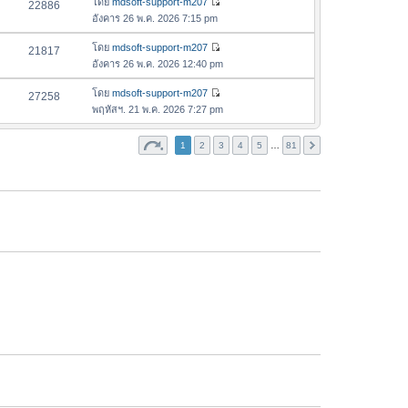
อ
โดย
mdsoft-support-m207
22886
า
า
ดู
ค
อังคาร 26 พ.ค. 2026 7:15 pm
ม
สุ
ข้
ว
ล่
ด
อ
โดย
mdsoft-support-m207
21817
า
า
ดู
ค
อังคาร 26 พ.ค. 2026 12:40 pm
ม
สุ
ข้
ว
ล่
ด
อ
โดย
mdsoft-support-m207
27258
า
า
ดู
ค
พฤหัสฯ. 21 พ.ค. 2026 7:27 pm
ม
สุ
ข้
ว
ล่
ด
อ
า
า
1
2
3
4
5
…
81
ค
ม
สุ
ว
ล่
ด
า
า
ม
สุ
ล่
ด
า
สุ
ด