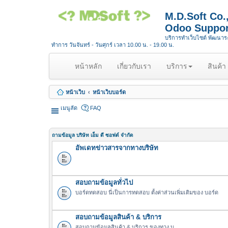
M.D.Soft Co
Odoo Suppor
บริการทำเว็บไซต์ พัฒนา
ทำการ วันจันทร์ - วันศุกร์ เวลา 10.00 น. - 19.00 น.
(
หน้าหลัก
เกี่ยวกับเรา
บริการ
สินค้า
c
u
หน้าเว็บ
หน้าเว็บบอร์ด
r
r
เมนูลัด
FAQ
e
n
ถามข้อมูล บริษัท เอ็ม ดี ซอฟต์ จำกัด
t
)
อัพเดทข่าวสารจากทางบริษัท
สอบถามข้อมูลทั่วไป
บอร์ดทดสอบ นี่เป็นการทดสอบ ตั้งค่าส่วนเพิ่มเติมของ บอร์ด
สอบถามข้อมูลสินค้า & บริการ
สอบถามข้อมูลสินค้า & บริการ ของทาง บ.